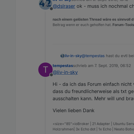
werden die gleichen DP wie 
6.9.2019, 20:05:33.420
zuletzt editiert von
@
dslraser
ok - muss ich nochmal ch
Zusätzlich kommt dann das hi
6.9.2019, 20:05:53.419
Offline
6.9.2019, 20:06:13.433
6.9.2019, 20:06:33.427
nach einem gelösten Thread wäre es sinnvoll di
Beitrag wenn er euch geholfen hat.
Forum-Tools
liv-in-sky
@
tempestas
hast du evtl b
ganzer "rattenschwanz" an 
tempestas
schrieb am
7. Sept. 2019, 06:52
T
zuletzt editiert von
@
liv-in-sky
Offline
Hi - da ich das Forum einfach nicht
dass du freundlicherweise als txt g
ausschalten kann. Mehr will und bra
Vielen lieben Dank
<size="85">ioBroker | 21 Adapter | Ubuntu Serv
Holzrahmen| 3x Echo dot | 1x Echo | Neato Bot