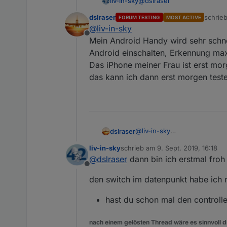
@
dslraser
liv-in-sky
dslraser
schrie
FORUM TESTING
MOST ACTIVE
hallo - langes WE - bräuchte
zuletzt
@
liv-in-sky
Offline
alles unter der netzwe
Mein Android Handy wird sehr schn
ich hoffe der test fällt diema
vorallem ein langzeitte
Android einschalten, Erkennung ma
welches abläuft nach dieser zeit oder wenn ein controller restart war - konnte
Das iPhone meiner Frau ist erst mor
laufen bringen - also 
das kann ich dann erst morgen test
bitte auch testen, ob s
Spoiler
unterschiedlich, wenn 
beiden fällen sollte s
funktionieren
alias ist noch nicht drin
möchtest du etwas mehr
@
liv-in-sky
dslraser
bitte auch vouchers tes
Also, sieht bisher alles gu
wenn du mal das gästen
liv-in-sky
schrieb am
9. Sept. 2019, 16:18
das Script wartet. Wenn die Z
Das einzige was ich ändern m
zuletzt editiert von
sonoffs ewig brauchen,
@
dslraser
dann bin ich erstmal froh
Voucher habe ich mal einen g
kannst du dir dann ans
Offline
Auch die Anzahl der Clients u
createState(dpPrefix + 
einstellen) werden kei
den switch im datenpunkt habe ich
      name: wifis[wifi_
Da habe ich aus dem role: 's
      role: 'switch',

hast du schon mal den controlle
      read: true,

      write: true,

      type: "boolean",

nach einem gelösten Thread wäre es sinnvoll di