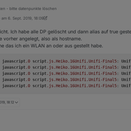
en - bitte datenpunkte löschen
b am
6. Sept. 2019, 18:09
 editiert von dslraser
9. Juni 2019, 20:10
cht. Ich habe alle DP gelöscht und dann alias auf true gestel
e vorher angelegt, also als hostname.
ne das ich ein WLAN an oder aus gestellt habe.
 
javascript
.0
script
.js
.Heiko
.16Unifi
.Unifi-Final5
: 
Unif
 
javascript
.0
script
.js
.Heiko
.16Unifi
.Unifi-Final5
: 
Unif
 
javascript
.0
script
.js
.Heiko
.16Unifi
.Unifi-Final5
: 
Unif
 
javascript
.0
script
.js
.Heiko
.16Unifi
.Unifi-Final5
: 
Unif
 
javascript
.0
script
.js
.Heiko
.16Unifi
.Unifi-Final5
: 
Unif
19, 18:12
iert nicht. Ich habe alle DP gelöscht und dann alias auf true gestellt. Fu