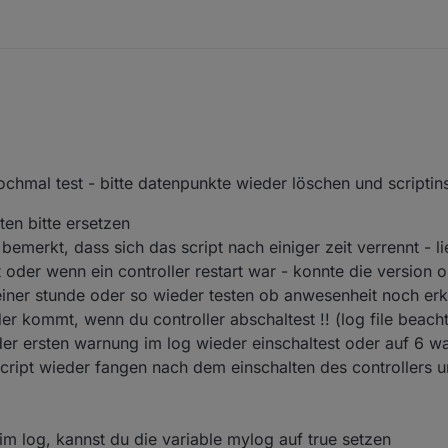
iert nicht. Ich habe alle DP gelöscht und dann alias auf true gestellt. Fu
vorher angelegt, also als hostname.
	[warn ]: javascript.0 script.js.Heiko.16Unifi.Unifi-Fin
er, ohne das ich ein WLAN an oder aus gestellt habe.
	[warn ]: javascript.0 script.js.Heiko.16Unifi.Unifi-Fin
	[warn ]: javascript.0 script.js.Heiko.16Unifi.Unifi-Fin
ochmal test - bitte datenpunkte wieder löschen und scriptins
	[warn ]: javascript.0 script.js.Heiko.16Unifi.Unifi-Fin
ten bitte ersetzen
 bemerkt, dass sich das script nach einiger zeit verrennt - 
t oder wenn ein controller restart war - konnte die version 
einer stunde oder so wieder testen ob anwesenheit noch er
der kommt, wenn du controller abschaltest !! (log file beacht
der ersten warnung im log wieder einschaltest oder auf 6 w
s script wieder fangen nach dem einschalten des controllers 
m log, kannst du die variable mylog auf true setzen