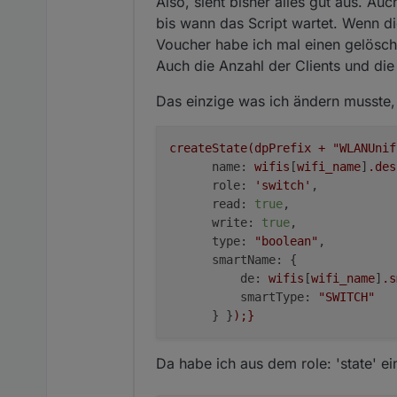
Also, sieht bisher alles gut aus. 
ich hoffe der test fällt diema
vorallem ein langzeitte
bis wann das Script wartet. Wenn die
welches abläuft nach dieser zeit oder wenn ein controller restart war - konnte
Voucher habe ich mal einen gelöscht
laufen bringen - also 
Auch die Anzahl der Clients und die 
bitte auch testen, ob s
Spoiler
unterschiedlich, wenn 
Das einzige was ich ändern musste, 
beiden fällen sollte s
funktionieren
alias ist noch nicht drin
createState(dpPrefix
+
"WLANUnif
möchtest du etwas mehr
name:
wifis
[
wifi_name
]
.des
bitte auch vouchers tes
wenn du mal das gästen
role:
'switch'
,

sonoffs ewig brauchen,
read:
true
,

kannst du dir dann ans
write:
true
,

einstellen) werden kei
type:
"boolean"
,

smartName:
 {

de:
wifis
[
wifi_name
]
.s
smartType:
"SWITCH"
      } }
);}
Da habe ich aus dem role: 'state' ei