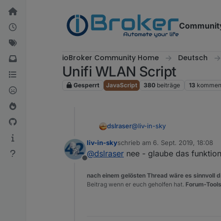
Weiter zum Inhalt
Communit
ioBroker Community Home
Deutsch
Unifi WLAN Script
Gesperrt
JavaScript
380
beiträge
13
komment
@
liv-in-sky
dslraser
liv-in-sky
schrieb am
6. Sept. 2019, 18:08
okay
zuletzt editiert von
@
dslraser
nee - glaube das funktioni
Offline
nach einem gelösten Thread wäre es sinnvoll di
Beitrag wenn er euch geholfen hat.
Forum-Tools