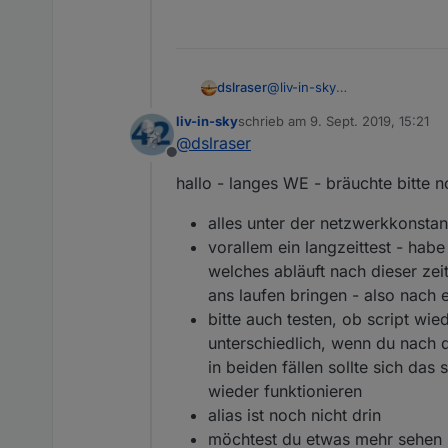
@
liv-in-sky
dslraser
also, die Umschaltung funktion
liv-in-sky
schrieb am
9. Sept. 2019, 15:21
werden die gleichen DP wie 
6.9.2019, 20:05:33.420
zuletzt editiert von
@
dslraser
Zusätzlich kommt dann das hi
6.9.2019, 20:05:53.419
Offline
6.9.2019, 20:06:13.433
hallo - langes WE - bräuchte bitte n
6.9.2019, 20:06:33.427
alles unter der netzwerkkonstan
vorallem ein langzeittest - habe
welches abläuft nach dieser zei
ans laufen bringen - also nach 
bitte auch testen, ob script wie
unterschiedlich, wenn du nach 
in beiden fällen sollte sich da
wieder funktionieren
alias ist noch nicht drin
möchtest du etwas mehr sehen i