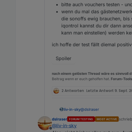
bitte auch vouchers testen - und 
wenn du mal das gästenetzwerk 
die sonoffs ewig brauchen, bis 
iqontrol kannst du dir dann ans
kann man einstellen) werden kei
ich hoffe der test fällt diemal positi
Spoiler
nach einem gelösten Thread wäre es sinnvoll di
Beitrag wenn er euch geholfen hat.
Forum-Tools
2 Antworten
Letzte Antwort
9. Sept. 2
@
dslraser
liv-in-sky
dslraser
schrie
FORUM TESTING
MOST ACTIVE
hallo - langes WE - bräuchte
zuletzt
@
liv-in-sky
Offline
alles unter der netzwe