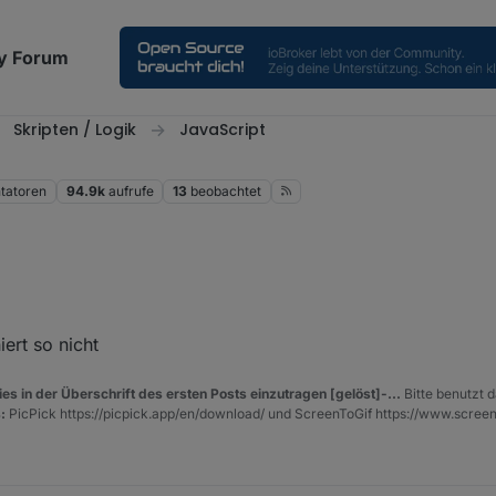
y Forum
Skripten / Logik
JavaScript
atoren
94.9k
aufrufe
13
beobachtet
ert so nicht
es in der Überschrift des ersten Posts einzutragen [gelöst]-...
Bitte benutzt d
:
PicPick https://picpick.app/en/download/ und ScreenToGif https://www.scree