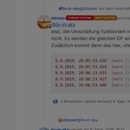
liv-in-sky
@
dslraser
vor dem umschalt
dslraser
schrie
FORUM TESTING
MOST ACTIVE
zuletzt
@
liv-in-sky
Offline
also, die Umschaltung funktioniert ni
nicht. Es werden die gleichen DP wi
Zusätzlich kommt dann das hier, oh
6.9
.2019
, 
20
:
05
:
33.420
[warn ]
:
6.9
.2019
, 
20
:
05
:
53.419
[warn ]
:
6.9
.2019
, 
20
:
06
:
13.433
[warn ]
:
6.9
.2019
, 
20
:
06
:
33.427
[warn ]
:
6.9
.2019
, 
20
:
06
:
53.440
[warn ]
:
2 Antworten
Letzte Antwort
6. Sept. 20
@
liv-in-sky
dslraser
also, die Umschaltung funktion
liv-in-sky
schrieb am
6. Sept. 2019, 18:12