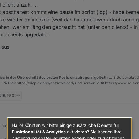
client anzahl ...
abschaltest kommt eine pause im script (log) - habe beme
sie wieder online sind (weil das hauptnetzwerk doch auch ges
ehen, wer am längsten gebraucht hat (unter den clients) - in
ne clients upgedatet
v aus
es in der Überschrift des ersten Posts einzutragen [gelöst]-...
Bitte benutzt d
:
PicPick https://picpick.app/en/download/ und ScreenToGif https://www.scree
019, 16:01
Hallo! Könnten wir bitte einige zusätzliche Dienste für
b am
9. Sept. 2019, 16:01
 bitte nochmal test - bitte datenpunkte wieder löschen und scriptinstanz
 editiert von dslraser
9. Sept. 2019, 18:09
Funktionalität & Analytics
aktivieren? Sie können Ihre
Zustimmung später jederzeit ändern oder zurückziehen.
rkkonstanten bitte ersetzen