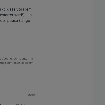
rkt, dass vorallem
tartet wird!) - in
 der pause (länge
as Voting rechts unten im
ntogif.com/downloads.html
#286
 einstellen