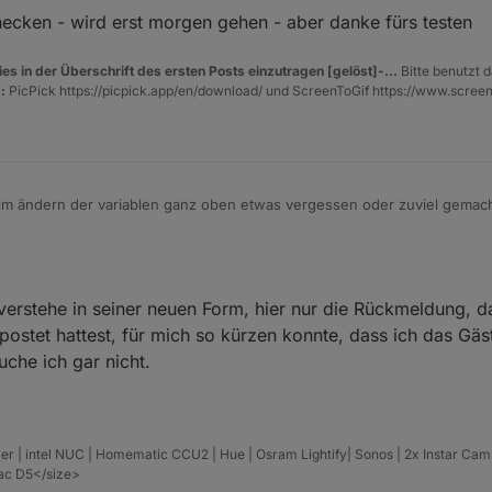
vorher angelegt, also als hostname.
	[warn ]: javascript.0 script.js.Heiko.16Unifi.Unifi-Fin
ecken - wird erst morgen gehen - aber danke fürs testen
er, ohne das ich ein WLAN an oder aus gestellt habe.
	[warn ]: javascript.0 script.js.Heiko.16Unifi.Unifi-Fin
	[warn ]: javascript.0 script.js.Heiko.16Unifi.Unifi-Fin
	[warn ]: javascript.0 script.js.Heiko.16Unifi.Unifi-Fin
es in der Überschrift des ersten Posts einzutragen [gelöst]-...
Bitte benutzt d
:
PicPick https://picpick.app/en/download/ und ScreenToGif https://www.scree
eim ändern der variablen ganz oben etwas vergessen oder zuviel gemach
fehlern kommen - bitte nochmal prüfen evtl neu kopieren
 verstehe in seiner neuen Form, hier nur die Rückmeldung, da
epostet hattest, für mich so kürzen konnte, dass ich das Gä
uche ich gar nicht.
er | intel NUC | Homematic CCU2 | Hue | Osram Lightify| Sonos | 2x Instar Ca
vac D5</size>