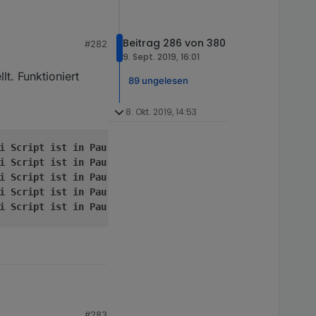
Beitrag 286 von 380
#282
9. Sept. 2019, 16:01
lt. Funktioniert
89 ungelesen
8. Okt. 2019, 14:53
i
Script
ist
in
Pause
um
auf
WLAN
zu
warten
i
Script
ist
in
Pause
um
auf
WLAN
zu
warten
i
Script
ist
in
Pause
um
auf
WLAN
zu
warten
i
Script
ist
in
Pause
um
auf
WLAN
zu
warten
i
Script
ist
in
Pause
um
auf
WLAN
zu
warten
nktioniert nicht. Es
#283