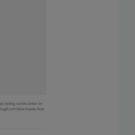
Script, die restlichen
für mein "Gäste WLAN".
as Voting rechts unten im
ntogif.com/downloads.html