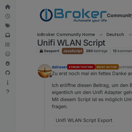
Weiter zum Inhalt
Communit
ioBroker Community Home
Deutsch
Unifi WLAN Script
Gesperrt
JavaScript
380
beiträge
13
komment
dslraser
schrie
FORUM TESTING
MOST ACTIVE
zuletzt
Zu erst noch mal ein fettes Danke 
Offline
Ich eröffne diesen Beitrag, um den 
eigentlich um den Unifi Adapter geh
Mit diesem Script ist es möglich U
fragen.
Unifi WLAN Script Export