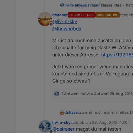
@
dslraser
klasse idee - ha
liv-in-sky
dslraser
schrie
FORUM TESTING
MOST ACTIVE
ps:
zuletzt
@
liv-in-sky
Offline
ich habe schon ein json mit 
@
thewhobox
eine schleife jagen und eine 
eine getClients();
async function getClie
Mir ist da noch eine zusätzlich Id
    return new Promise
Ich schalte für mein Gäste WLAN Vo
        dlog("nur mal 
unter dieser Adresse:
https://192.1
        if(!loggedIn) 
        let resp = awa
Jetzt wäre es prima, wenn man diese
            url: unifi
könnte und sie dort zur Verfügung h
            headers: {
        }).catch((e) =
Ginge so etwas ?
dlog("got response " +
1 Antwort
Letzte Antwort
28. Aug. 2019,
dlog(typeof resp);

log("-----------------
resp = JSON.parse(resp
Zu erst noch mal ein fettes
dslraser
//log("---------------
liv-in-sky
schrieb am
28. Aug. 2019, 16:04
Ich eröffne diesen Beitrag, 
dlog(resp.meta);

zuletzt editiert von
@
dslraser
magst du mal testen
den Unifi Adapter geht.
dlog(resp.meta.rc);
