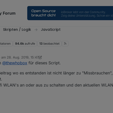
y Forum
Skripten / Logik
JavaScript
atoren
94.6k
aufrufe
13
beobachtet
b am
28. Aug. 2019, 15:47
 editiert von dslraser
an
@
thewhobox
für dieses Script.
Beitrag wo es entstanden ist nicht länger zu "Missbrauchen",
t.
nifi WLAN's an oder aus zu schalten und den aktuellen WLAN