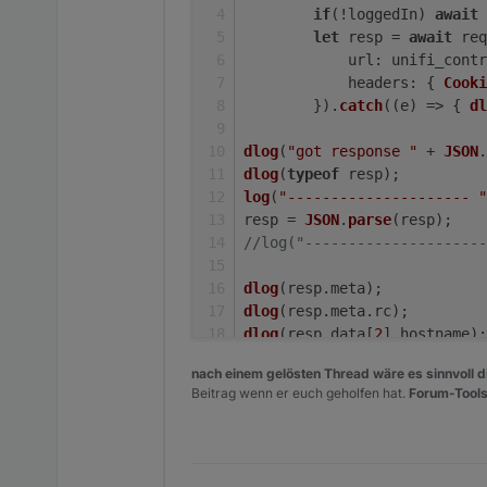
if
(!loggedIn) 
await
let
 resp = 
await
 req
url
: unifi_contr
headers
: { 
Cooki
        }).
catch
(
(
e
) =>
 { 
dl
dann beim gewünschten Netzw
dlog
(
"got response "
 + 
JSON
.
dlog
(
typeof
 resp);
log
(
"--------------------- "
resp = 
JSON
.
parse
(resp);
//log("---------------------
dlog
(resp.
meta
);
Nun im Browser,in der Adressle
dlog
(resp.
meta
.
rc
);
Anmeldedaten sollten selbste
dlog
(resp.
data
[
2
].
hostname
);
Ich habe jetzt diese Version
Diese Scripte nutze ich jetzt 
nach einem gelösten Thread wäre es sinnvoll di
    });
Beitrag wenn er euch geholfen hat.
Forum-Tools
}