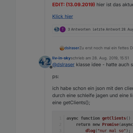
EDIT: (13.09.2019)
hier ist das akt
Klick hier
T
3 Antworten
Letzte Antwort
28. Aug
Zu erst noch mal ein fettes
dslraser
liv-in-sky
schrieb am
28. Aug. 2019, 15:51
Ich eröffne diesen Beitrag, 
zuletzt editiert von
@
dslraser
klasse idee - hatte auch
den Unifi Adapter geht.
Offline
Mit diesem Script ist es mög
Unifi WLAN Script Exp
ps:
ich habe schon ein json mit den clie
Das einzige was man sich im 
Status sehen will. Zu finden
Ich habe mich bewusst für Bu
durch eine schleife jagen und eine li
kann. Z.B. Alexa, schalte da
eine getClients();
@
thewhobox
@
liv-in-sky
Ich hoffe Ihr habt nix dageg
EDIT: (13.09.2019)
hier ist d
async
function
getClients
(
) 
(Hätte da noch einen Wunsch
return
new
Promise
(
async
Klick hier
dlog
(
"nur mal so"
);