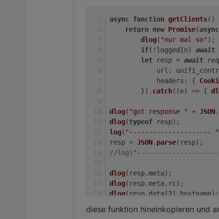
Offline
Mit diesem Script ist es mög
dlog(resp.data[2].host
Unifi WLAN Script Exp
async
function
getClients
(
) 
    });

return
new
Promise
(
async
Das einzige was man sich im 
dlog
(
"nur mal so"
);
Status sehen will. Zu finden
Ich habe mich bewusst für Bu
if
(!loggedIn) 
await
kann. Z.B. Alexa, schalte da
@
thewhobox
let
 resp = 
await
 req
@
liv-in-sky
url
: unifi_contr
Ich hoffe Ihr habt nix dageg
EDIT: (13.09.2019)
hier ist d
headers
: { 
Cooki
(Hätte da noch einen Wunsch
        }).
catch
(
(
e
) =>
 { 
dl
Klick hier
dlog
(
"got response "
 + 
JSON
.
dlog
(
typeof
 resp);
log
(
"--------------------- "
resp = 
JSON
.
parse
(resp);
//log("---------------------
dlog
(resp.
meta
);
dann beim gewünschten Netzw
dlog
(resp.
meta
.
rc
);
dlog
(resp.
data
[
2
].
hostname
);
log
(resp.
data
.
length
);
diese funktion hineinkopieren und a
for
 (
var
 i = 
0
; i < resp.
dat