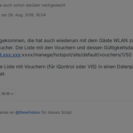
tte auch schon darüber nachgedacht
b am
28. Aug. 2019, 16:04
 editiert von
den clientnamen in unser script integriert - jetzt muss ich nur noch das
liste erstellen
nts() {

ee gekommen, die hat auch wiederum mit dem Gäste WLAN zu
(async (resolve, reject) => {

ucher. Die Liste mit den Vouchern und dessen Gültigkeitsd
so");

68.xxx.xxx
:xxxx/manage/hotspot/site/default/vouchers/1/50
await login().catch((e) => reject(e));

it request.get({

 Liste mit Vouchern (für iQontrol oder VIS) in einen Daten
_controller + "/api/s/default/stat/sta/",

at.
 Cookie: cookies.join("; ") }

> { dlog("getStatus reject " + e); reject(e) });  

 JSON.stringify(resp));

 16:19
---- " + resp);

);

 Danke an
@
thewhobox
für dieses Script.
------ " + resp);

um den Beitrag wo es entstanden ist nicht länger zu "Missbrauchen", da 