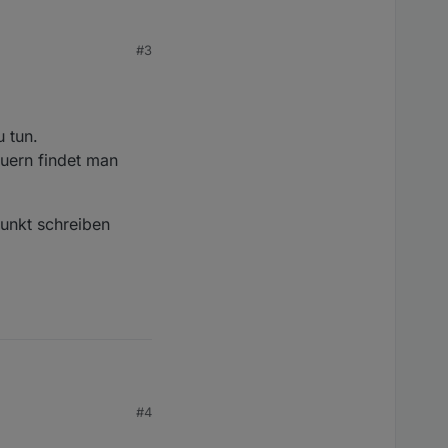
#3
 json irgendwie durch
 tun.
auern findet man
punkt schreiben
#4
es dort eigentlich um