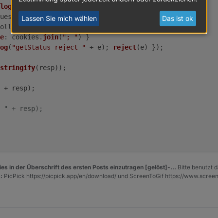
login
().
catch
(
(
e
) =>
reject
(e));
uest.
get
({
Lassen Sie mich wählen
Das ist ok
oller + 
"/api/s/default/stat/sta/"
,
e
: cookies.
join
(
"; "
) }
og
(
"getStatus reject "
 + e); 
reject
(e) });  
erk auf den Bleistift klicken (bearbeiten)
stringify
(resp));
 + resp);
 " + resp);
iste, den Rest hinter edit/ kopieren, das ist die id die benötigt wird im 
rklärend sein.
 vom Script zwei mal laufen, einmal für mein "Haupt WLAN" und einmal 
auch in iQontrol.
es in der Überschrift des ersten Posts einzutragen [gelöst]-...
Bitte benutzt d
:
PicPick https://picpick.app/en/download/ und ScreenToGif https://www.scree