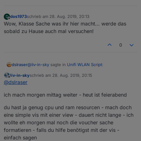
dos1973
schrieb am
28. Aug. 2019, 20:13
D
zuletzt editiert von
Offline
Wow, Klasse Sache was ihr hier macht... werde das
sobald zu Hause auch mal versuchen!
0
@
liv-in-sky
sagte in
Unifi WLAN Script
:
dslraser
liv-in-sky
schrieb am
28. Aug. 2019, 20:15
zuletzt editiert von
Offline
in deiner vis
@
dslraser
ich mach morgen mittag weiter - heut ist feierabend
ich habe keine VIS
du hast ja genug cpu und ram resourcen - mach doch
eine simple vis mit einer view - dauert nicht lange - ich
wollte eh morgen mal noch die voucher sache
formatieren - falls du hilfe benötigst mit der vis -
einfach sagen