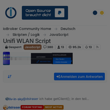
Weiter zum Inhalt
ioBroker Community Home
Deutsch
Skripten / Logik
JavaScript
Unifi WLAN Script
Gesperrt
JavaScript
380
13
95.2k
13
Anmelden zum Antworten
@
dslraser
ich habe getClient(); in den teil
liv-in-sky
geschrieben, der alle 10 sekunden aktualisiert wird -
dslraser
FORUM TESTING
MOST ACTIVE
nur ich mach das alle 20 minuten
setInterval(async () => {
