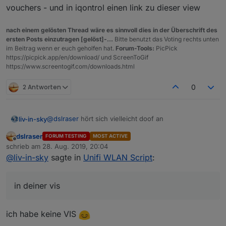
ich nur noch schauen wie ich die Liste vernünftig in
reject(e)); let resp = await request.get({ url:
vouchers - und in iqontrol einen link zu dieser view
iQontrol angezeigt bekomme.
unifi_controller + "/api/s/default/stat/voucher",
headers: { Cookie: cookies.join("; ") }
nach einem gelösten Thread wäre es sinnvoll dies in der Überschrift des
}).catch((e) => { dlog("getStatus reject " + e);
ersten Posts einzutragen [gelöst]-...
Bitte benutzt das Voting rechts unten
reject(e) }); dlog("got response " +
im Beitrag wenn er euch geholfen hat.
Forum-Tools:
PicPick
JSON.stringify(resp)); dlog(typeof resp); log("---
https://picpick.app/en/download/ und ScreenToGif
------------------ " + resp); resp =
https://www.screentogif.com/downloads.html
JSON.parse(resp); //log("--------------------- "
+ resp); dlog(resp.meta); dlog(resp.meta.rc);
2 Antworten
0
dlog(resp.data[1].code); log(resp.data.length);
/
var clientListe = "<table>"; for (var i = 0; i <
resp.data.length; i++) {
log(resp.data[i].hostname + " --- " +
@
dslraser
hört sich vielleicht doof an
liv-in-sky
resp.data[i].essid + " --- " + resp.data[i].mac);
dslraser
clientListe = clientListe.concat("<tr>
FORUM TESTING
MOST ACTIVE
mach doch in deiner vis einen extra view nur die
Offline
schrieb am
28. Aug. 2019, 20:04
<td>"+resp.data[i].hostname+" </td>
vouchers - und in iqontrol einen link zu dieser view
zuletzt editiert von
<td>"+resp.data[i].essid+" </td>
@
liv-in-sky
sagte in
Unifi WLAN Script
:
<td>"+resp.data[i].mac+"</td></tr>");
log(clientListe); }
in deiner vis
setState("javascript.2.WLANUnifi.Wifi_Clients",
clientListe.concat(clientListe+"</table>"));
/ }); }
ich habe keine VIS