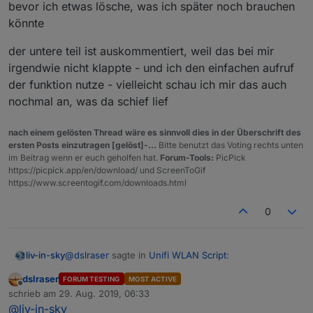
bevor ich etwas lösche, was ich später noch brauchen
könnte
der untere teil ist auskommentiert, weil das bei mir
irgendwie nicht klappte - und ich den einfachen aufruf
der funktion nutze - vielleicht schau ich mir das auch
nochmal an, was da schief lief
nach einem gelösten Thread wäre es sinnvoll dies in der Überschrift des
ersten Posts einzutragen [gelöst]-...
Bitte benutzt das Voting rechts unten
im Beitrag wenn er euch geholfen hat.
Forum-Tools:
PicPick
https://picpick.app/en/download/ und ScreenToGif
https://www.screentogif.com/downloads.html
0
@
dslraser
sagte in
Unifi WLAN Script
:
liv-in-sky
dslraser
FORUM TESTING
MOST ACTIVE
Offline
@
liv-in-sky
schrieb am
29. Aug. 2019, 06:33
zuletzt editiert von
warum ist ist bei Dir so einiges auskommentiert
@
liv-in-sky