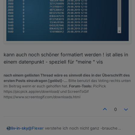
kann auch noch schöner formatiert werden ! ist alles in
einem datenpunkt - speziell für "meine " vis
nach einem gelösten Thread wäre es sinnvoll dies in der Überschrift des
ersten Posts einzutragen [gelöst]-...
Bitte benutzt das Voting rechts unten
im Beitrag wenn er euch geholfen hat.
Forum-Tools:
PicPick
https://picpick.app/en/download/ und ScreenToGif
https://www.screentogif.com/downloads.html
0
@
Flexer
verstehe ich noch nicht ganz -brauche
liv-in-sky
etwas mehr