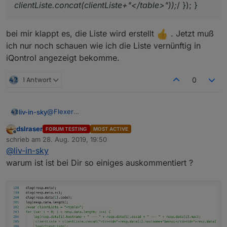
clientListe.concat(clientListe+"</table>"));
/ }); }
bei mir klappt es, die Liste wird erstellt
. Jetzt muß
ich nur noch schauen wie ich die Liste vernünftig in
iQontrol angezeigt bekomme.
1 Antwort
0
@
Flexer
liv-in-sky
@
dslraser
dslraser
FORUM TESTING
MOST ACTIVE
falls lust mal testen - sollte voucher ausgeben -
Offline
schrieb am
28. Aug. 2019, 19:50
erster test
zuletzt editiert von
@
liv-in-sky
async function getVouchers() {

    return new Promise(async (resolve, reject
warum ist ist bei Dir so einiges auskommentiert ?
        dlog("nur mal so");

        if(!loggedIn) await login().catch((e)
        let resp = await request.get({

            url: unifi_controller + "/api/s/d
            headers: { Cookie: cookies.join("
        }).catch((e) => { dlog("getStatus re