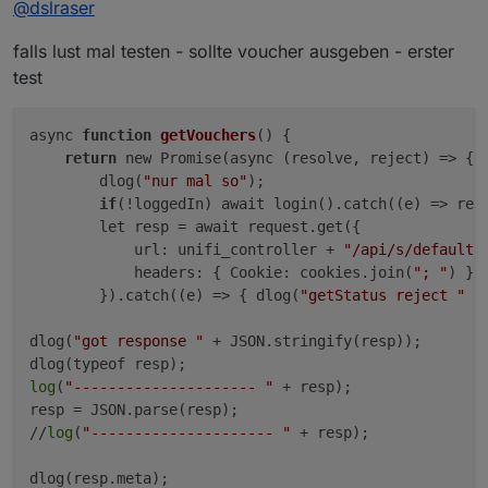
@
dslraser
falls lust mal testen - sollte voucher ausgeben - erster
test
async 
function
getVouchers
()
 {

return
 new Promise(async (resolve, reject) => {

        dlog(
"nur mal so"
);

if
(!loggedIn) await login().catch((e) => reje
        let resp = await request.get({

            url: unifi_controller + 
"/api/s/default/
            headers: { Cookie: cookies.join(
"; "
) }

        }).catch((e) => { dlog(
"getStatus reject "
 +
dlog(
"got response "
 + JSON.stringify(resp));

log
(
"--------------------- "
 + resp);

resp = JSON.parse(resp);

//
log
(
"--------------------- "
 + resp);

dlog(resp.meta);
