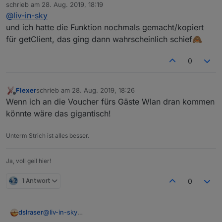
Offline
schrieb am
28. Aug. 2019, 18:19
    getStatus();

zuletzt editiert von
@
liv-in-sky
    setTimeout(function () {

   getClients();

und ich hatte die Funktion nochmals gemacht/kopiert
        }, 8000);

für getClient, das ging dann wahrscheinlich schief🙈
   /* let state = await getStatus();

    setState("javascript.2.WLANUnifi.Wifi_Sta
0
    log(state);*/

}, 1200000); // Aktualisiert alle 10 Sekunden
Flexer
schrieb am
28. Aug. 2019, 18:26
zuletzt editiert von
Offline
Wenn ich an die Voucher fürs Gäste Wlan dran kommen
könnte wäre das gigantisch!
Unterm Strich ist alles besser.
Ja, voll geil hier!
1 Antwort
0
@
liv-in-sky
dslraser
also ich bekomme eine Liste, damit