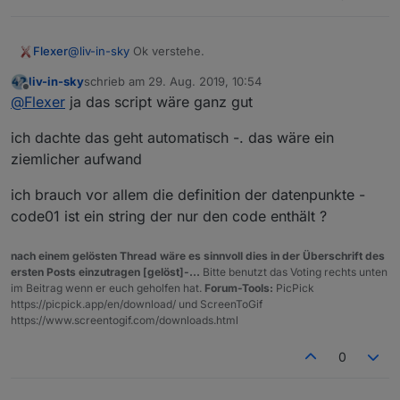
@
liv-in-sky
Ok verstehe.
Flexer
liv-in-sky
schrieb am
29. Aug. 2019, 10:54
Also 20 Datenpunkte mit jeweils einem Code
zuletzt editiert von
Offline
@
Flexer
ja das script wäre ganz gut
Wenn der nutzer vor der Vis steht triggere ich die
ich dachte das geht automatisch -. das wäre ein
ausgabe von einem Datenpunkt und überschreibe ihn
als leer.
Wenn alle datenpunkte leer sind wird „Alle
ziemlicher aufwand
aufgebraucht“ angezeigt
Also gebe ich nur einen Zugangscode aus.
ich brauch vor allem die definition der datenpunkte -
code01 ist ein string der nur den code enthält ?
Kann dir das Script auch schicken.
nach einem gelösten Thread wäre es sinnvoll dies in der Überschrift des
ersten Posts einzutragen [gelöst]-...
Bitte benutzt das Voting rechts unten
im Beitrag wenn er euch geholfen hat.
Forum-Tools:
PicPick
https://picpick.app/en/download/ und ScreenToGif
https://www.screentogif.com/downloads.html
0