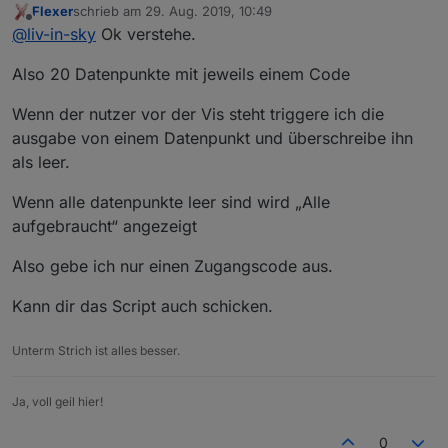
Flexer
schrieb am
29. Aug. 2019, 10:49
kannst du vielleicht ein bild machen, von der vis
zuletzt editiert von
Offline
@
liv-in-sky
Ok verstehe.
ansicht - werden alle 20 auf einmal angezeigt oder
nur eines ?
so eine tabelle reicht nicht ? für die vis
Also 20 Datenpunkte mit jeweils einem Code
kann auch noch schöner formatiert werden ! ist alles
in einem datenpunkt - speziell für "meine " vis
Wenn der nutzer vor der Vis steht triggere ich die
ausgabe von einem Datenpunkt und überschreibe ihn
als leer.
Wenn alle datenpunkte leer sind wird „Alle
aufgebraucht“ angezeigt
Also gebe ich nur einen Zugangscode aus.
Kann dir das Script auch schicken.
Unterm Strich ist alles besser.
Ja, voll geil hier!
0