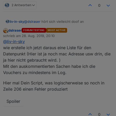
2 Antworten
0
@
dslraser
hört sich vielleicht doof an
liv-in-sky
dslraser
FORUM TESTING
MOST ACTIVE
mach doch in deiner vis einen extra view nur die
Offline
schrieb am
28. Aug. 2019, 20:10
vouchers - und in iqontrol einen link zu dieser view
zuletzt editiert von
@
liv-in-sky
wie erstelle ich jetzt daraus eine Liste für den
Datenpunkt (Hier ist ja noch mac Adresse usw drin, die
ja hier nicht gebraucht wird. )
Mit den auskommentierten Sachen habe ich die
Vouchers zu mindestens im Log.
Hier mal Dein Script, was logischerweise so noch in
Zeile 206 einen Fehler produziert
Spoiler
0