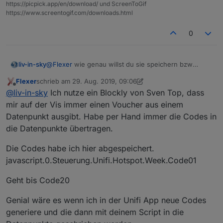
https://picpick.app/en/download/ und ScreenToGif
https://www.screentogif.com/downloads.html
0
@
Flexer
wie genau willst du sie speichern bzw
liv-in-sky
anzeigen ?
Flexer
schrieb am
29. Aug. 2019, 09:06
jeden einzeln als datenpunkt - dann wäre es
zuletzt editiert von Flexer
Offline
@
liv-in-sky
Ich nutze ein Blockly von Sven Top, dass
einfacher eine feste anzahl zu definieren
wenn du dynamisch eine anzahl wählst wird
mir auf der Vis immer einen Voucher aus einem
nicht nur das programm sondern auch die
Datenpunkt ausgibt. Habe per Hand immer die Codes in
anzeige etwas komplizierter
die Datenpunkte übertragen.
alle in einer art html tabelle - zum auflisten in
der vis - wäre am einfachsten
Die Codes habe ich hier abgespeichert.
javascript.0.Steuerung.Unifi.Hotspot.Week.Code01
Geht bis Code20
Genial wäre es wenn ich in der Unifi App neue Codes
generiere und die dann mit deinem Script in die