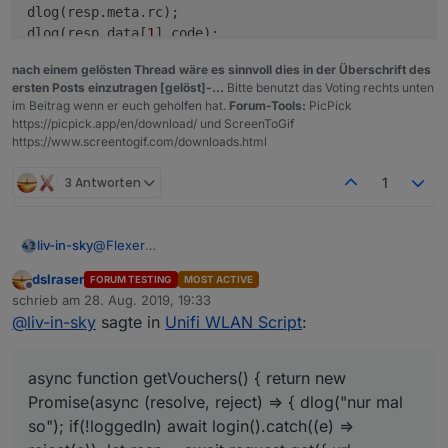
dlog(resp.meta.rc);

dlog(resp.data[
1
log
(resp.data.length);

nach einem gelösten Thread wäre es sinnvoll dies in der Überschrift des
/*var clientListe = 
"<table>"
ersten Posts einzutragen [gelöst]-...
Bitte benutzt das Voting rechts unten
for
 (var i = 
0
; i < resp.data.length; i++) { 

im Beitrag wenn er euch geholfen hat.
Forum-Tools:
PicPick
log
(resp.data[i].hostname + 
" --- "
 + resp.data[
https://picpick.app/en/download/ und ScreenToGif
     clientListe = clientListe.
concat
(
"<tr><td>"
+res
https://www.screentogif.com/downloads.html
log
(clientListe);

}

3 Antworten
1
setState(
"javascript.2.WLANUnifi.Wifi_Clients"
, clie
});

@
Flexer
liv-in-sky
@
dslraser
dslraser
FORUM TESTING
MOST ACTIVE
falls lust mal testen - sollte voucher ausgeben -
Offline
schrieb am
28. Aug. 2019, 19:33
erster test
zuletzt editiert von
@
liv-in-sky
sagte in
Unifi WLAN Script
:
async function getVouchers() {

    return new Promise(async (resolve, reject
        dlog("nur mal so");

async function getVouchers() { return new
        if(!loggedIn) await login().catch((e)
        let resp = await request.get({

Promise(async (resolve, reject) => { dlog("nur mal
            url: unifi_controller + "/api/s/d
so"); if(!loggedIn) await login().catch((e) =>
            headers: { Cookie: cookies.join("