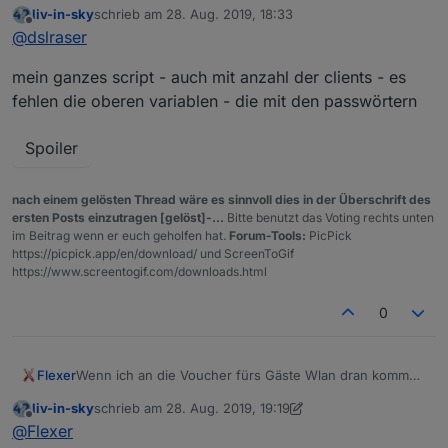
liv-in-sky
schrieb am
28. Aug. 2019, 18:33
zuletzt editiert von
Spoiler
Offline
@
dslraser
mein ganzes script - auch mit anzahl der clients - es
nun wollte ich diese Liste mit dem gleichen Befehl alle
10 Sekunden aktualisieren, aber dazu bin ich iwi zu
fehlen die oberen variablen - die mit den passwörtern
blöd...
Spoiler
nach einem gelösten Thread wäre es sinnvoll dies in der Überschrift des
ersten Posts einzutragen [gelöst]-...
Bitte benutzt das Voting rechts unten
im Beitrag wenn er euch geholfen hat.
Forum-Tools:
PicPick
https://picpick.app/en/download/ und ScreenToGif
https://www.screentogif.com/downloads.html
0
Flexer
Wenn ich an die Voucher fürs Gäste Wlan dran kommen
könnte wäre das gigantisch!
liv-in-sky
schrieb am
28. Aug. 2019, 19:19
zuletzt editiert von liv-in-sky
Offline
@
Flexer