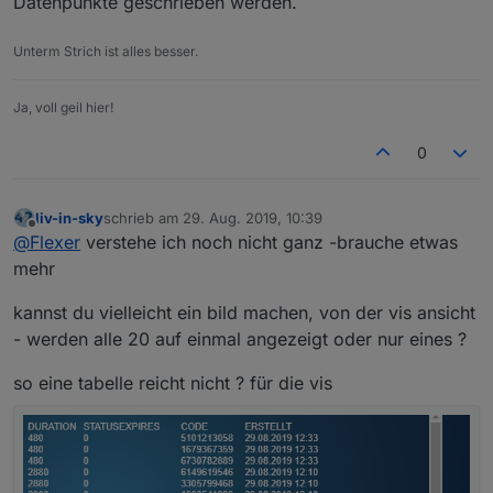
Datenpunkte geschrieben werden.
Unterm Strich ist alles besser.
Ja, voll geil hier!
0
liv-in-sky
schrieb am
29. Aug. 2019, 10:39
zuletzt editiert von
Offline
@
Flexer
verstehe ich noch nicht ganz -brauche etwas
mehr
kannst du vielleicht ein bild machen, von der vis ansicht
- werden alle 20 auf einmal angezeigt oder nur eines ?
so eine tabelle reicht nicht ? für die vis