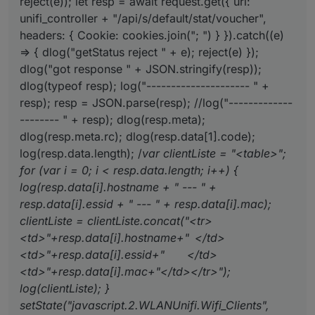
reject(e)); let resp = await request.get({ url:
        }).catch((e) => { dlog("getStatus re
unifi_controller + "/api/s/default/stat/voucher",
dlog("got response " + JSON.stringify(resp));
headers: { Cookie: cookies.join("; ") } }).catch((e)
dlog(typeof resp);

=> { dlog("getStatus reject " + e); reject(e) });
log("--------------------- " + resp);

dlog("got response " + JSON.stringify(resp));
resp = JSON.parse(resp);

dlog(typeof resp); log("--------------------- " +
//log("--------------------- " + resp);

resp); resp = JSON.parse(resp); //log("-------------
dlog(resp.meta);

-------- " + resp); dlog(resp.meta);
dlog(resp.meta.rc);

dlog(resp.meta.rc); dlog(resp.data[1].code);
dlog(resp.data[1].code);

log(resp.data.length); /
var clientListe = "<table>";
log(resp.data.length);

/*var clientListe = "<table>";

for (var i = 0; i < resp.data.length; i++) {
for (var i = 0; i < resp.data.length; i++) { 
log(resp.data[i].hostname + " --- " +
    log(resp.data[i].hostname + " --- " + re
resp.data[i].essid + " --- " + resp.data[i].mac);
     clientListe = clientListe.concat("<tr><
clientListe = clientListe.concat("<tr>
     log(clientListe);

}

<td>"+resp.data[i].hostname+" </td>
setState("javascript.2.WLANUnifi.Wifi_Client
<td>"+resp.data[i].essid+" </td>
});

<td>"+resp.data[i].mac+"</td></tr>");
log(clientListe); }
setState("javascript.2.WLANUnifi.Wifi_Clients",