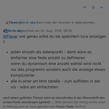
dlog(typeof resp);

0
log("--------------------- " + resp);

resp = JSON.parse(resp);

//log("--------------------- " + resp);

@
liv-in-sky
Kann man die Voucher in datenpunkte
Flexer
speichern?
dlog(resp.meta);

liv-in-sky
schrieb am
29. Aug. 2019, 08:55
dlog(resp.meta.rc);

Code01
zuletzt editiert von
Offline
@
Flexer
wie genau willst du sie speichern bzw anzeigen
dlog(resp.data[1].code);

Code02....
log(resp.data.length);

?
/*var clientListe = "<table>";

for (var i = 0; i < resp.data.length; i++) { 
jeden einzeln als datenpunkt - dann wäre es
    log(resp.data[i].hostname + " --- " + re
einfacher eine feste anzahl zu definieren
     clientListe = clientListe.concat("<tr><
wenn du dynamisch eine anzahl wählst wird nicht
     log(clientListe);

}

nur das programm sondern auch die anzeige etwas
setState("javascript.2.WLANUnifi.Wifi_Client
komplizierter
});

alle in einer art html tabelle - zum auflisten in der
vis - wäre am einfachsten
nach einem gelösten Thread wäre es sinnvoll dies in der Überschrift des
ersten Posts einzutragen [gelöst]-...
Bitte benutzt das Voting rechts unten
im Beitrag wenn er euch geholfen hat.
Forum-Tools:
PicPick