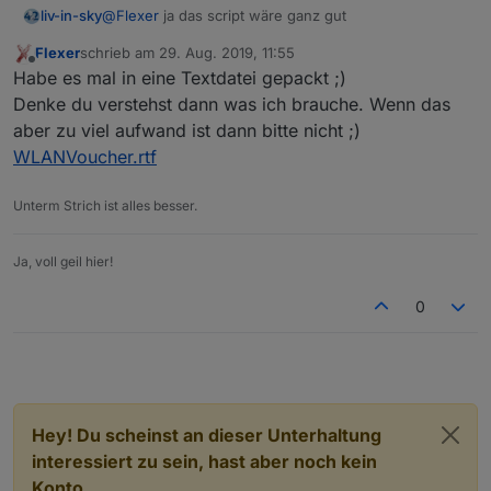
@
Flexer
ja das script wäre ganz gut
liv-in-sky
Flexer
schrieb am
29. Aug. 2019, 11:55
ich dachte das geht automatisch -. das wäre ein
zuletzt editiert von
Offline
Habe es mal in eine Textdatei gepackt ;)
ziemlicher aufwand
ich brauch vor allem die definition der datenpunkte -
Denke du verstehst dann was ich brauche. Wenn das
code01 ist ein string der nur den code enthält ?
aber zu viel aufwand ist dann bitte nicht ;)
WLANVoucher.rtf
Unterm Strich ist alles besser.
Ja, voll geil hier!
0
Hey! Du scheinst an dieser Unterhaltung
interessiert zu sein, hast aber noch kein
Konto.