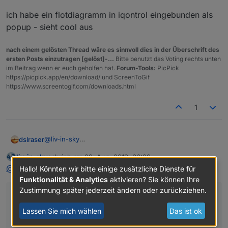
ich habe ein flotdiagramm in iqontrol eingebunden als
popup - sieht cool aus
nach einem gelösten Thread wäre es sinnvoll dies in der Überschrift des
ersten Posts einzutragen [gelöst]-...
Bitte benutzt das Voting rechts unten
im Beitrag wenn er euch geholfen hat.
Forum-Tools:
PicPick
https://picpick.app/en/download/ und ScreenToGif
https://www.screentogif.com/downloads.html
1
@
liv-in-sky
dslraser
warum ist ist bei Dir so einiges auskommentiert ?
liv-in-sky
schrieb am
29. Aug. 2019, 06:29
zuletzt editiert von
Offline
@
dslraser
sagte in
Unifi WLAN Script
:
Hallo! Könnten wir bitte einige zusätzliche Dienste für
Funktionalität & Analytics
aktivieren? Sie können Ihre
Zustimmung später jederzeit ändern oder zurückziehen.
@
liv-in-sky
warum ist ist bei Dir so einiges auskommentiert ?
Lassen Sie mich wählen
Das ist ok