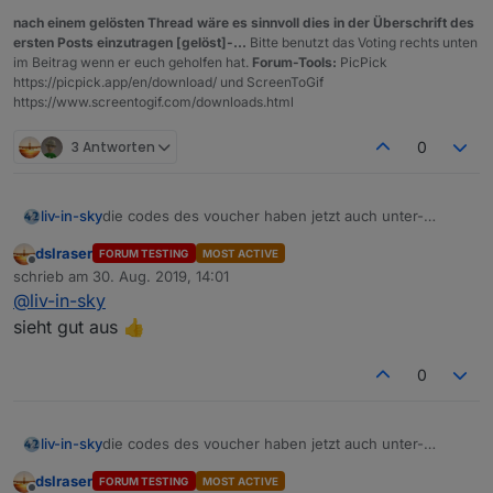
nach einem gelösten Thread wäre es sinnvoll dies in der Überschrift des
ersten Posts einzutragen [gelöst]-...
Bitte benutzt das Voting rechts unten
im Beitrag wenn er euch geholfen hat.
Forum-Tools:
PicPick
https://picpick.app/en/download/ und ScreenToGif
https://www.screentogif.com/downloads.html
3 Antworten
0
die codes des voucher haben jetzt auch unter-
liv-in-sky
punkte - dazu datenpunkte erstellen und die funktion
dslraser
FORUM TESTING
MOST ACTIVE
getVoucher():
Offline
schrieb am
30. Aug. 2019, 14:01
zuletzt editiert von
Spoiler
@
liv-in-sky
sieht gut aus 👍
schaut so aus:
0
die codes des voucher haben jetzt auch unter-
liv-in-sky
punkte - dazu datenpunkte erstellen und die funktion
dslraser
FORUM TESTING
MOST ACTIVE
getVoucher():