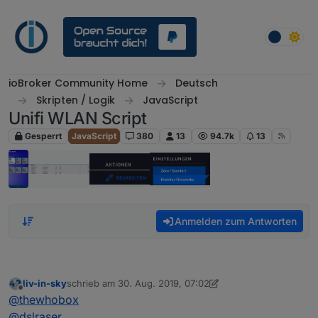
Weiter zum Inhalt
ioBroker Community Home
Deutsch
Skripten / Logik
JavaScript
Unifi WLAN Script
Gesperrt
JavaScript
380
13
94.7k
13
Anmelden zum Antworten
liv-in-sky
schrieb am
30. Aug. 2019, 07:02
zuletzt editiert von liv-in-sky
Offline
@
thewhobox
@
dslraser