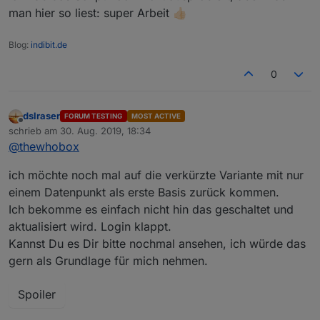
man hier so liest: super Arbeit 👍🏻
Blog:
indibit.de
0
dslraser
FORUM TESTING
MOST ACTIVE
Offline
schrieb am
30. Aug. 2019, 18:34
zuletzt editiert von
@
thewhobox
ich möchte noch mal auf die verkürzte Variante mit nur
einem Datenpunkt als erste Basis zurück kommen.
Ich bekomme es einfach nicht hin das geschaltet und
aktualisiert wird. Login klappt.
Kannst Du es Dir bitte nochmal ansehen, ich würde das
gern als Grundlage für mich nehmen.
Spoiler