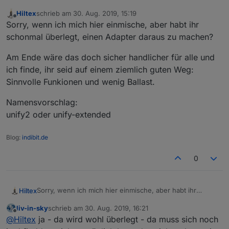
Hiltex
schrieb am
30. Aug. 2019, 15:19
zuletzt editiert von
Offline
Sorry, wenn ich mich hier einmische, aber habt ihr
schonmal überlegt, einen Adapter daraus zu machen?
Am Ende wäre das doch sicher handlicher für alle und
ich finde, ihr seid auf einem ziemlich guten Weg:
Sinnvolle Funkionen und wenig Ballast.
Namensvorschlag:
unify2 oder unify-extended
Blog:
indibit.de
0
Sorry, wenn ich mich hier einmische, aber habt ihr
Hiltex
schonmal überlegt, einen Adapter daraus zu machen?
liv-in-sky
schrieb am
30. Aug. 2019, 16:21
Am Ende wäre das doch sicher handlicher für alle und
zuletzt editiert von
Offline
@
Hiltex
ja - da wird wohl überlegt - da muss sich noch
ich finde, ihr seid auf einem ziemlich guten Weg: