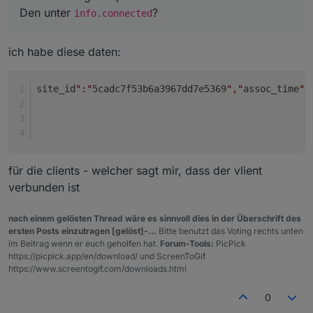
Den unter
?
info.connected
ich habe diese daten:
site_id
":"
5cadc7f53b6a3967dd7e5369
","
assoc_time
":
für die clients - welcher sagt mir, dass der vlient
verbunden ist
nach einem gelösten Thread wäre es sinnvoll dies in der Überschrift des
ersten Posts einzutragen [gelöst]-...
Bitte benutzt das Voting rechts unten
im Beitrag wenn er euch geholfen hat.
Forum-Tools:
PicPick
https://picpick.app/en/download/ und ScreenToGif
https://www.screentogif.com/downloads.html
0