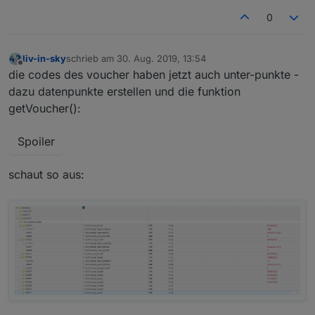
0
liv-in-sky
schrieb am
30. Aug. 2019, 13:54
zuletzt editiert von
Offline
die codes des voucher haben jetzt auch unter-punkte -
dazu datenpunkte erstellen und die funktion
getVoucher():
Spoiler
schaut so aus: