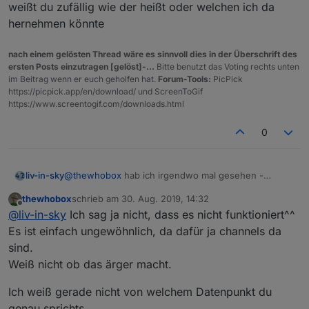
weißt du zufällig wie der heißt oder welchen ich da
hernehmen könnte
nach einem gelösten Thread wäre es sinnvoll dies in der Überschrift des
ersten Posts einzutragen [gelöst]-...
Bitte benutzt das Voting rechts unten
im Beitrag wenn er euch geholfen hat.
Forum-Tools:
PicPick
https://picpick.app/en/download/ und ScreenToGif
https://www.screentogif.com/downloads.html
0
liv-in-sky
@
thewhobox
hab ich irgendwo mal gesehen -
denkst du, das macht ärger ? habe glaube auch ein
thewhobox
schrieb am
30. Aug. 2019, 14:32
script, das so funktioniert
zuletzt editiert von
Offline
@
liv-in-sky
Ich sag ja nicht, dass es nicht funktioniert^^
Es ist einfach ungewöhnlich, da dafür ja channels da
sind.
Weiß nicht ob das ärger macht.
Ich weiß gerade nicht von welchem Datenpunkt du
genau sprichts.