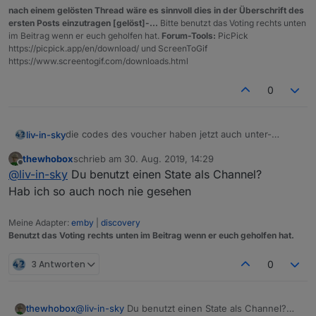
nach einem gelösten Thread wäre es sinnvoll dies in der Überschrift des
ersten Posts einzutragen [gelöst]-...
Bitte benutzt das Voting rechts unten
im Beitrag wenn er euch geholfen hat.
Forum-Tools:
PicPick
https://picpick.app/en/download/ und ScreenToGif
https://www.screentogif.com/downloads.html
0
die codes des voucher haben jetzt auch unter-
liv-in-sky
punkte - dazu datenpunkte erstellen und die funktion
thewhobox
schrieb am
30. Aug. 2019, 14:29
getVoucher():
zuletzt editiert von
Offline
@
liv-in-sky
Du benutzt einen State als Channel?
Spoiler
Hab ich so auch noch nie gesehen
schaut so aus:
Meine Adapter:
emby
|
discovery
Benutzt das Voting rechts unten im Beitrag wenn er euch geholfen hat.
3 Antworten
0
thewhobox
@
liv-in-sky
Du benutzt einen State als Channel?