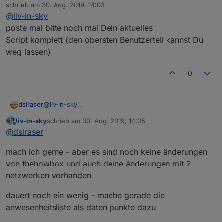
Offline
schrieb am
30. Aug. 2019, 14:03
zuletzt editiert von
Spoiler
@
liv-in-sky
poste mal bitte noch mal Dein aktuelles
schaut so aus:
Script komplett (den obersten Benutzerteil kannst Du
weg lassen)
0
dslraser
@
liv-in-sky
poste mal bitte noch mal Dein aktuelles
liv-in-sky
schrieb am
30. Aug. 2019, 14:05
Script komplett (den obersten Benutzerteil kannst Du
zuletzt editiert von
Offline
@
dslraser
weg lassen)
mach ich gerne - aber es sind noch keine änderungen
von thehowbox und auch deine änderungen mit 2
netzwerken vorhanden
dauert noch ein wenig - mache gerade die
anwesenheitsliste als daten punkte dazu