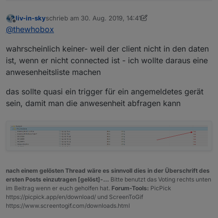
liv-in-sky
schrieb am
30. Aug. 2019, 14:41
zuletzt editiert von liv-in-sky
Offline
@
thewhobox
wahrscheinlich keiner- weil der client nicht in den daten
ist, wenn er nicht connected ist - ich wollte daraus eine
anwesenheitsliste machen
das sollte quasi ein trigger für ein angemeldetes gerät
sein, damit man die anwesenheit abfragen kann
nach einem gelösten Thread wäre es sinnvoll dies in der Überschrift des
ersten Posts einzutragen [gelöst]-...
Bitte benutzt das Voting rechts unten
im Beitrag wenn er euch geholfen hat.
Forum-Tools:
PicPick
https://picpick.app/en/download/ und ScreenToGif
https://www.screentogif.com/downloads.html