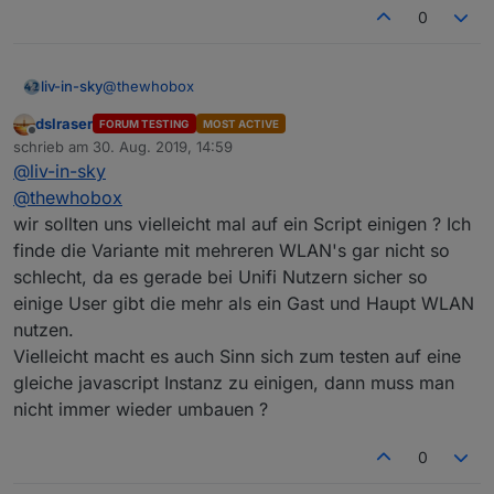
0
@
thewhobox
liv-in-sky
dslraser
FORUM TESTING
MOST ACTIVE
wahrscheinlich keiner- weil der client nicht in den
Offline
schrieb am
30. Aug. 2019, 14:59
daten ist, wenn er nicht connected ist - ich wollte
zuletzt editiert von
@
liv-in-sky
daraus eine anwesenheitsliste machen
das sollte quasi ein trigger für ein angemeldetes
gerät sein, damit man die anwesenheit abfragen kann
@
thewhobox
wir sollten uns vielleicht mal auf ein Script einigen ? Ich
finde die Variante mit mehreren WLAN's gar nicht so
schlecht, da es gerade bei Unifi Nutzern sicher so
einige User gibt die mehr als ein Gast und Haupt WLAN
nutzen.
Vielleicht macht es auch Sinn sich zum testen auf eine
gleiche javascript Instanz zu einigen, dann muss man
nicht immer wieder umbauen ?
0