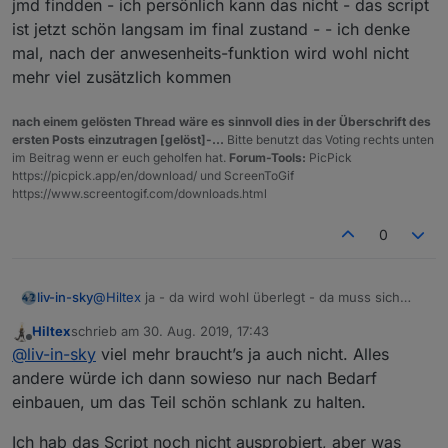
Sinnvolle Funkionen und wenig Ballast.
Namensvorschlag:
jmd findden - ich persönlich kann das nicht - das script
unify2 oder unify-extended
ist jetzt schön langsam im final zustand - - ich denke
mal, nach der anwesenheits-funktion wird wohl nicht
mehr viel zusätzlich kommen
nach einem gelösten Thread wäre es sinnvoll dies in der Überschrift des
ersten Posts einzutragen [gelöst]-...
Bitte benutzt das Voting rechts unten
im Beitrag wenn er euch geholfen hat.
Forum-Tools:
PicPick
https://picpick.app/en/download/ und ScreenToGif
https://www.screentogif.com/downloads.html
0
liv-in-sky
@
Hiltex
ja - da wird wohl überlegt - da muss sich
noch jmd findden - ich persönlich kann das nicht -
Hiltex
schrieb am
30. Aug. 2019, 17:43
das script ist jetzt schön langsam im final zustand - -
zuletzt editiert von
Offline
@
liv-in-sky
viel mehr braucht’s ja auch nicht. Alles
ich denke mal, nach der anwesenheits-funktion wird
wohl nicht mehr viel zusätzlich kommen
andere würde ich dann sowieso nur nach Bedarf
einbauen, um das Teil schön schlank zu halten.
Ich hab das Script noch nicht ausprobiert, aber was