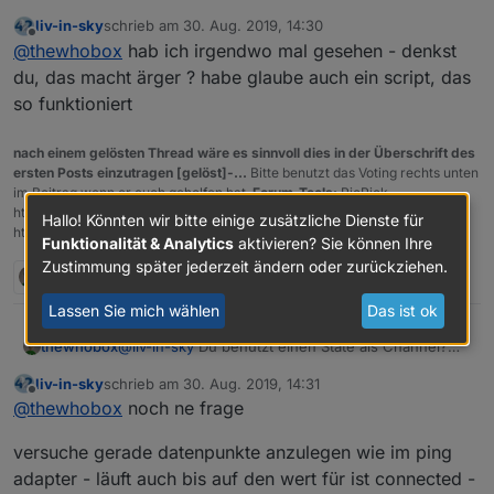
Hab ich so auch noch nie gesehen
liv-in-sky
schrieb am
30. Aug. 2019, 14:30
zuletzt editiert von
Offline
@
thewhobox
hab ich irgendwo mal gesehen - denkst
du, das macht ärger ? habe glaube auch ein script, das
so funktioniert
nach einem gelösten Thread wäre es sinnvoll dies in der Überschrift des
ersten Posts einzutragen [gelöst]-...
Bitte benutzt das Voting rechts unten
im Beitrag wenn er euch geholfen hat.
Forum-Tools:
PicPick
https://picpick.app/en/download/ und ScreenToGif
Hallo! Könnten wir bitte einige zusätzliche Dienste für
https://www.screentogif.com/downloads.html
Funktionalität & Analytics
aktivieren? Sie können Ihre
Zustimmung später jederzeit ändern oder zurückziehen.
1 Antwort
0
Lassen Sie mich wählen
Das ist ok
thewhobox
@
liv-in-sky
Du benutzt einen State als Channel?
Hab ich so auch noch nie gesehen
liv-in-sky
schrieb am
30. Aug. 2019, 14:31
zuletzt editiert von
Offline
@
thewhobox
noch ne frage
versuche gerade datenpunkte anzulegen wie im ping
adapter - läuft auch bis auf den wert für ist connected -