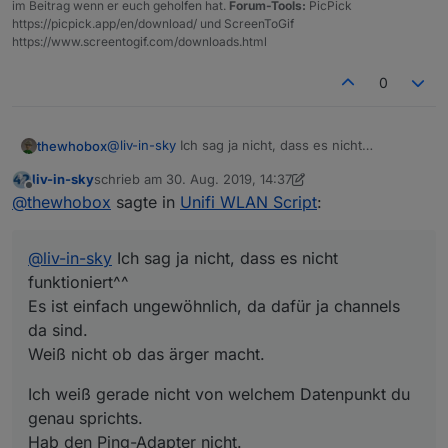
im Beitrag wenn er euch geholfen hat.
Forum-Tools:
PicPick
https://picpick.app/en/download/ und ScreenToGif
https://www.screentogif.com/downloads.html
0
@
liv-in-sky
Ich sag ja nicht, dass es nicht
thewhobox
funktioniert^^
liv-in-sky
schrieb am
30. Aug. 2019, 14:37
Es ist einfach ungewöhnlich, da dafür ja channels
Ich weiß gerade nicht von welchem Datenpunkt du
zuletzt editiert von liv-in-sky
Offline
@
thewhobox
sagte in
Unifi WLAN Script
:
da sind.
genau sprichts.
Weiß nicht ob das ärger macht.
Hab den Ping-Adapter nicht.
Den unter
info.connected
?
@
liv-in-sky
Ich sag ja nicht, dass es nicht
funktioniert^^
Es ist einfach ungewöhnlich, da dafür ja channels
da sind.
Weiß nicht ob das ärger macht.
Ich weiß gerade nicht von welchem Datenpunkt du
genau sprichts.
Hab den Ping-Adapter nicht.