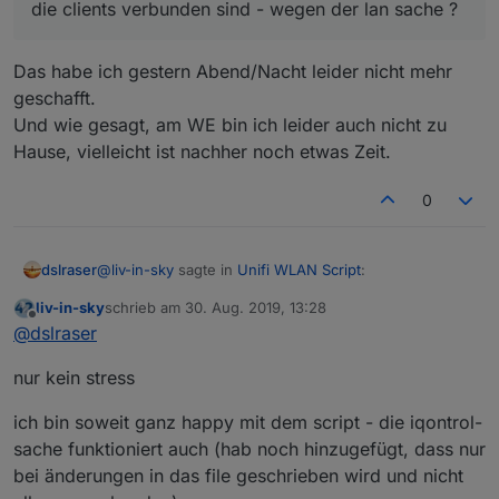
die clients verbunden sind - wegen der lan sache ?
Das habe ich gestern Abend/Nacht leider nicht mehr
geschafft.
Und wie gesagt, am WE bin ich leider auch nicht zu
Hause, vielleicht ist nachher noch etwas Zeit.
0
@
liv-in-sky
sagte in
Unifi WLAN Script
:
dslraser
liv-in-sky
schrieb am
30. Aug. 2019, 13:28
zuletzt editiert von
Offline
@
dslraser
@
dslraser
hast du schon mal ausprobieren könne, ob du in
Das habe ich gestern Abend/Nacht leider nicht mehr
der clients-tabelle erkennst, an welchen
nur kein stress
geschafft.
netzwerk die clients verbunden sind - wegen
Und wie gesagt, am WE bin ich leider auch nicht zu
der lan sache ?
ich bin soweit ganz happy mit dem script - die iqontrol-
Hause, vielleicht ist nachher noch etwas Zeit.
sache funktioniert auch (hab noch hinzugefügt, dass nur
bei änderungen in das file geschrieben wird und nicht