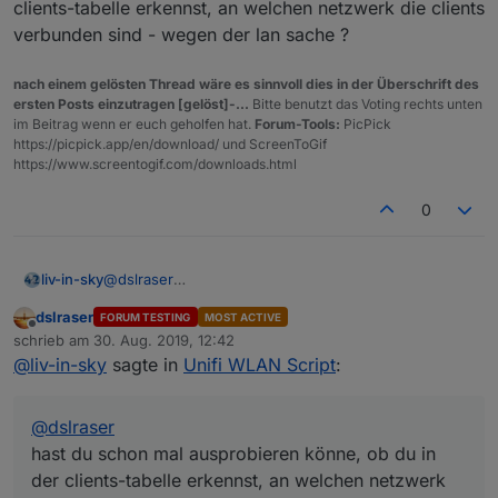
clients-tabelle erkennst, an welchen netzwerk die clients
verbunden sind - wegen der lan sache ?
nach einem gelösten Thread wäre es sinnvoll dies in der Überschrift des
ersten Posts einzutragen [gelöst]-...
Bitte benutzt das Voting rechts unten
im Beitrag wenn er euch geholfen hat.
Forum-Tools:
PicPick
https://picpick.app/en/download/ und ScreenToGif
https://www.screentogif.com/downloads.html
0
liv-in-sky
@
dslraser
hast du schon mal ausprobieren könne, ob du in der
dslraser
FORUM TESTING
MOST ACTIVE
clients-tabelle erkennst, an welchen netzwerk die
Offline
schrieb am
30. Aug. 2019, 12:42
clients verbunden sind - wegen der lan sache ?
zuletzt editiert von
@
liv-in-sky
sagte in
Unifi WLAN Script
:
@
dslraser
hast du schon mal ausprobieren könne, ob du in
der clients-tabelle erkennst, an welchen netzwerk