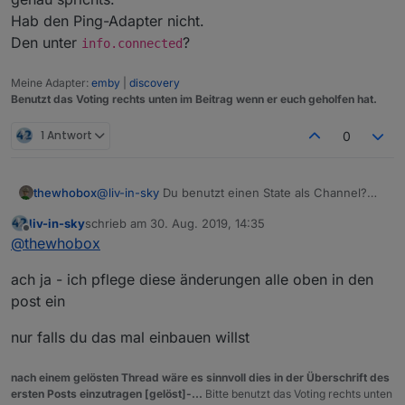
Hab den Ping-Adapter nicht.
Den unter
?
info.connected
Meine Adapter:
emby
|
discovery
Benutzt das Voting rechts unten im Beitrag wenn er euch geholfen hat.
1 Antwort
0
thewhobox
@
liv-in-sky
Du benutzt einen State als Channel?
Hab ich so auch noch nie gesehen
liv-in-sky
schrieb am
30. Aug. 2019, 14:35
zuletzt editiert von
Offline
@
thewhobox
ach ja - ich pflege diese änderungen alle oben in den
post ein
nur falls du das mal einbauen willst
nach einem gelösten Thread wäre es sinnvoll dies in der Überschrift des
ersten Posts einzutragen [gelöst]-...
Bitte benutzt das Voting rechts unten