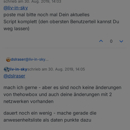
schrieb am
30. Aug. 2019, 14:03
zuletzt editiert von
Spoiler
@
liv-in-sky
poste mal bitte noch mal Dein aktuelles
schaut so aus:
Script komplett (den obersten Benutzerteil kannst Du
weg lassen)
0
dslraser
@
liv-in-sky
poste mal bitte noch mal Dein aktuelles
liv-in-sky
schrieb am
30. Aug. 2019, 14:05
Script komplett (den obersten Benutzerteil kannst Du
zuletzt editiert von
Offline
@
dslraser
weg lassen)
mach ich gerne - aber es sind noch keine änderungen
von thehowbox und auch deine änderungen mit 2
netzwerken vorhanden
dauert noch ein wenig - mache gerade die
anwesenheitsliste als daten punkte dazu