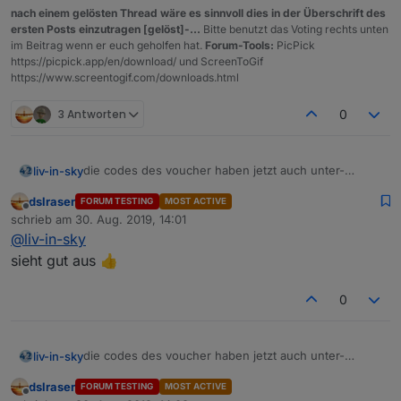
nach einem gelösten Thread wäre es sinnvoll dies in der Überschrift des
ersten Posts einzutragen [gelöst]-...
Bitte benutzt das Voting rechts unten
im Beitrag wenn er euch geholfen hat.
Forum-Tools:
PicPick
https://picpick.app/en/download/ und ScreenToGif
https://www.screentogif.com/downloads.html
3 Antworten
0
die codes des voucher haben jetzt auch unter-
liv-in-sky
punkte - dazu datenpunkte erstellen und die funktion
dslraser
FORUM TESTING
MOST ACTIVE
getVoucher():
Offline
schrieb am
30. Aug. 2019, 14:01
zuletzt editiert von
Spoiler
@
liv-in-sky
sieht gut aus 👍
schaut so aus:
0
die codes des voucher haben jetzt auch unter-
liv-in-sky
punkte - dazu datenpunkte erstellen und die funktion
dslraser
FORUM TESTING
MOST ACTIVE
getVoucher():
Offline