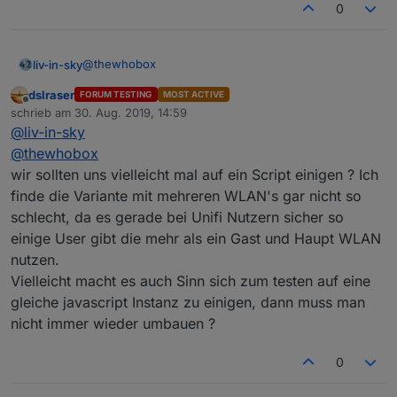
0
@
thewhobox
liv-in-sky
dslraser
FORUM TESTING
MOST ACTIVE
wahrscheinlich keiner- weil der client nicht in den
Offline
schrieb am
30. Aug. 2019, 14:59
daten ist, wenn er nicht connected ist - ich wollte
zuletzt editiert von
@
liv-in-sky
daraus eine anwesenheitsliste machen
das sollte quasi ein trigger für ein angemeldetes
gerät sein, damit man die anwesenheit abfragen kann
@
thewhobox
wir sollten uns vielleicht mal auf ein Script einigen ? Ich
finde die Variante mit mehreren WLAN's gar nicht so
schlecht, da es gerade bei Unifi Nutzern sicher so
einige User gibt die mehr als ein Gast und Haupt WLAN
nutzen.
Vielleicht macht es auch Sinn sich zum testen auf eine
gleiche javascript Instanz zu einigen, dann muss man
nicht immer wieder umbauen ?
0