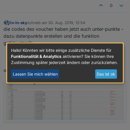
0
liv-in-sky
schrieb am
30. Aug. 2019, 13:54
zuletzt editiert von
Offline
die codes des voucher haben jetzt auch unter-punkte -
dazu datenpunkte erstellen und die funktion
getVoucher():
Hallo! Könnten wir bitte einige zusätzliche Dienste für
Funktionalität & Analytics
aktivieren? Sie können Ihre
Spoiler
Zustimmung später jederzeit ändern oder zurückziehen.
schaut so aus:
Lassen Sie mich wählen
Das ist ok