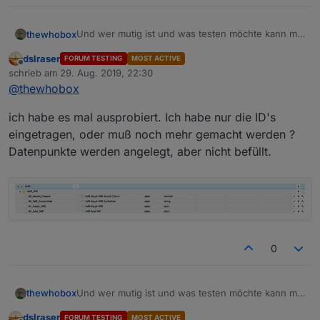
Und wer mutig ist und was testen möchte kann mal
thewhobox
das Skript ausprobieren.
dslraser
FORUM TESTING
MOST ACTIVE
Ist nun noch kleiner.
Offline
schrieb am
29. Aug. 2019, 22:30
Datenpunkte werden nun Variabel hinzugefügt.
zuletzt editiert von
Spoiler
@
thewhobox
Es gibt nur noch ein Datenpunkt pro WLAN! Setzen
auf false schaltet es aus, auf true schaltet es an.
Außerdem wird der Datenpunkt alle 15 Sekunden
ich habe es mal ausprobiert. Ich habe nur die ID's
mit dem aktuellen Status geupdated.
eingetragen, oder muß noch mehr gemacht werden ?
Datenpunkte werden angelegt, aber nicht befüllt.
0
Und wer mutig ist und was testen möchte kann mal
thewhobox
das Skript ausprobieren.
dslraser
FORUM TESTING
MOST ACTIVE