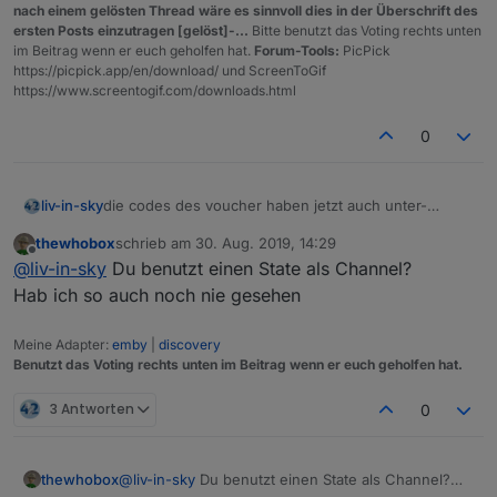
nach einem gelösten Thread wäre es sinnvoll dies in der Überschrift des
ersten Posts einzutragen [gelöst]-...
Bitte benutzt das Voting rechts unten
im Beitrag wenn er euch geholfen hat.
Forum-Tools:
PicPick
https://picpick.app/en/download/ und ScreenToGif
https://www.screentogif.com/downloads.html
0
die codes des voucher haben jetzt auch unter-
liv-in-sky
punkte - dazu datenpunkte erstellen und die funktion
thewhobox
schrieb am
30. Aug. 2019, 14:29
getVoucher():
zuletzt editiert von
Offline
@
liv-in-sky
Du benutzt einen State als Channel?
Spoiler
Hab ich so auch noch nie gesehen
schaut so aus:
Meine Adapter:
emby
|
discovery
Benutzt das Voting rechts unten im Beitrag wenn er euch geholfen hat.
3 Antworten
0
thewhobox
@
liv-in-sky
Du benutzt einen State als Channel?