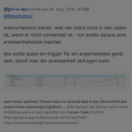
liv-in-sky
schrieb am
30. Aug. 2019, 14:41
zuletzt editiert von liv-in-sky
Offline
@
thewhobox
wahrscheinlich keiner- weil der client nicht in den daten
ist, wenn er nicht connected ist - ich wollte daraus eine
anwesenheitsliste machen
das sollte quasi ein trigger für ein angemeldetes gerät
sein, damit man die anwesenheit abfragen kann
nach einem gelösten Thread wäre es sinnvoll dies in der Überschrift des
ersten Posts einzutragen [gelöst]-...
Bitte benutzt das Voting rechts unten
im Beitrag wenn er euch geholfen hat.
Forum-Tools:
PicPick
https://picpick.app/en/download/ und ScreenToGif
https://www.screentogif.com/downloads.html