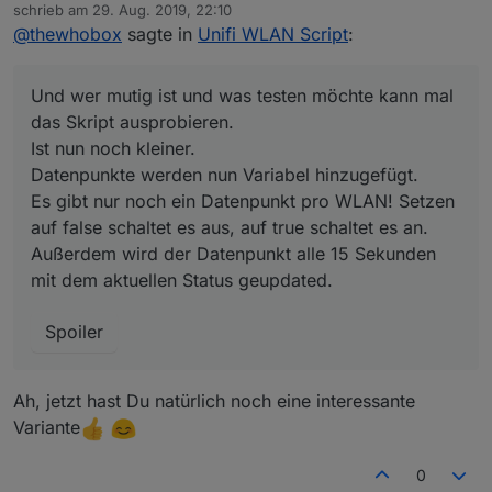
Offline
schrieb am
29. Aug. 2019, 22:10
Datenpunkte werden nun Variabel hinzugefügt.
zuletzt editiert von
Spoiler
@
thewhobox
sagte in
Unifi WLAN Script
:
Es gibt nur noch ein Datenpunkt pro WLAN! Setzen
auf false schaltet es aus, auf true schaltet es an.
Außerdem wird der Datenpunkt alle 15 Sekunden
Und wer mutig ist und was testen möchte kann mal
mit dem aktuellen Status geupdated.
das Skript ausprobieren.
Ist nun noch kleiner.
Datenpunkte werden nun Variabel hinzugefügt.
Es gibt nur noch ein Datenpunkt pro WLAN! Setzen
auf false schaltet es aus, auf true schaltet es an.
Außerdem wird der Datenpunkt alle 15 Sekunden
mit dem aktuellen Status geupdated.
Spoiler
Ah, jetzt hast Du natürlich noch eine interessante
Variante
0