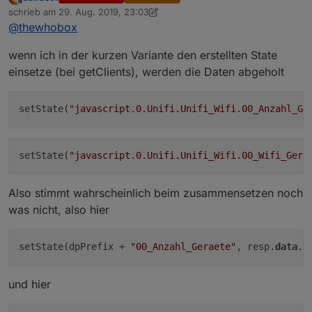
Ist nun noch kleiner.
Offline
schrieb am
29. Aug. 2019, 23:03
Datenpunkte werden nun Variabel hinzugefügt.
zuletzt editiert von dslraser
Spoiler
@
thewhobox
Es gibt nur noch ein Datenpunkt pro WLAN! Setzen
auf false schaltet es aus, auf true schaltet es an.
Außerdem wird der Datenpunkt alle 15 Sekunden
wenn ich in der kurzen Variante den erstellten State
mit dem aktuellen Status geupdated.
einsetze (bei getClients), werden die Daten abgeholt
setState(
"javascript.0.Unifi.Unifi_Wifi.00_Anzahl_Ge
setState(
"javascript.0.Unifi.Unifi_Wifi.00_Wifi_Gera
Also stimmt wahrscheinlich beim zusammensetzen noch
was nicht, also hier
setState(dpPrefix + 
"00_Anzahl_Geraete"
, resp.
data
und hier