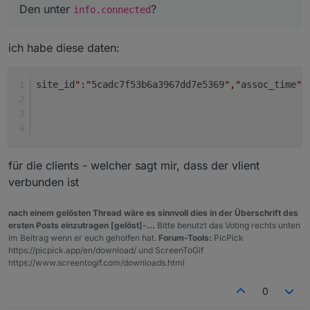
Den unter
?
info.connected
ich habe diese daten:
site_id
":"
5cadc7f53b6a3967dd7e5369
","
assoc_time
":
für die clients - welcher sagt mir, dass der vlient
verbunden ist
nach einem gelösten Thread wäre es sinnvoll dies in der Überschrift des
ersten Posts einzutragen [gelöst]-...
Bitte benutzt das Voting rechts unten
im Beitrag wenn er euch geholfen hat.
Forum-Tools:
PicPick
https://picpick.app/en/download/ und ScreenToGif
https://www.screentogif.com/downloads.html
0