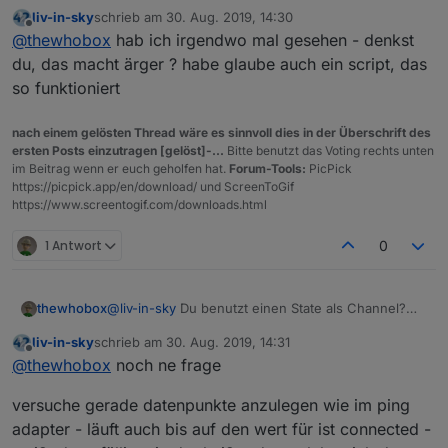
Hab ich so auch noch nie gesehen
liv-in-sky
schrieb am
30. Aug. 2019, 14:30
zuletzt editiert von
Offline
@
thewhobox
hab ich irgendwo mal gesehen - denkst
du, das macht ärger ? habe glaube auch ein script, das
so funktioniert
nach einem gelösten Thread wäre es sinnvoll dies in der Überschrift des
ersten Posts einzutragen [gelöst]-...
Bitte benutzt das Voting rechts unten
im Beitrag wenn er euch geholfen hat.
Forum-Tools:
PicPick
https://picpick.app/en/download/ und ScreenToGif
https://www.screentogif.com/downloads.html
1 Antwort
0
thewhobox
@
liv-in-sky
Du benutzt einen State als Channel?
Hab ich so auch noch nie gesehen
liv-in-sky
schrieb am
30. Aug. 2019, 14:31
zuletzt editiert von
Offline
@
thewhobox
noch ne frage
versuche gerade datenpunkte anzulegen wie im ping
adapter - läuft auch bis auf den wert für ist connected -