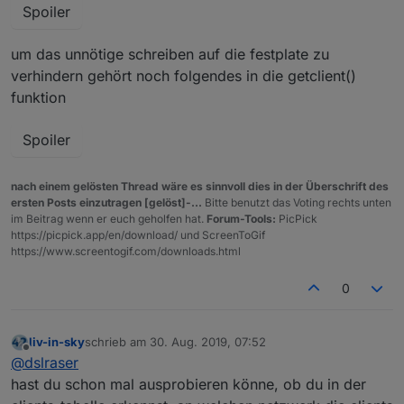
Spoiler
um das unnötige schreiben auf die festplate zu
verhindern gehört noch folgendes in die getclient()
funktion
Spoiler
nach einem gelösten Thread wäre es sinnvoll dies in der Überschrift des
ersten Posts einzutragen [gelöst]-...
Bitte benutzt das Voting rechts unten
im Beitrag wenn er euch geholfen hat.
Forum-Tools:
PicPick
https://picpick.app/en/download/ und ScreenToGif
https://www.screentogif.com/downloads.html
0
liv-in-sky
schrieb am
30. Aug. 2019, 07:52
zuletzt editiert von
Offline
@
dslraser
hast du schon mal ausprobieren könne, ob du in der