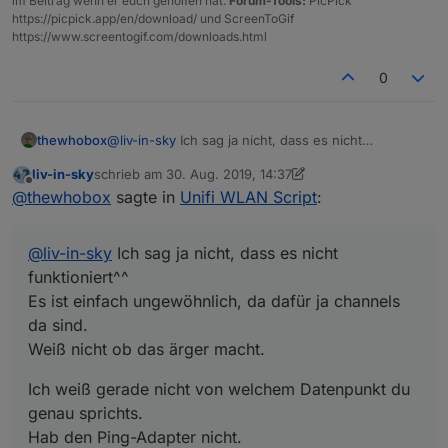
im Beitrag wenn er euch geholfen hat.
Forum-Tools:
PicPick
https://picpick.app/en/download/ und ScreenToGif
https://www.screentogif.com/downloads.html
0
@
liv-in-sky
Ich sag ja nicht, dass es nicht
thewhobox
funktioniert^^
liv-in-sky
schrieb am
30. Aug. 2019, 14:37
Es ist einfach ungewöhnlich, da dafür ja channels
Ich weiß gerade nicht von welchem Datenpunkt du
zuletzt editiert von liv-in-sky
Offline
@
thewhobox
sagte in
Unifi WLAN Script
:
da sind.
genau sprichts.
Weiß nicht ob das ärger macht.
Hab den Ping-Adapter nicht.
Den unter
info.connected
?
@
liv-in-sky
Ich sag ja nicht, dass es nicht
funktioniert^^
Es ist einfach ungewöhnlich, da dafür ja channels
da sind.
Weiß nicht ob das ärger macht.
Ich weiß gerade nicht von welchem Datenpunkt du
genau sprichts.
Hab den Ping-Adapter nicht.