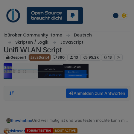
Weiter zum Inhalt
ioBroker Community Home
Deutsch
Skripten / Logik
JavaScript
Unifi WLAN Script
Gesperrt
JavaScript
380
13
95.2k
13
Anmelden zum Antworten
Und wer mutig ist und was testen möchte kann mal
thewhobox
das Skript ausprobieren.
dslraser
FORUM TESTING
MOST ACTIVE
Ist nun noch kleiner.