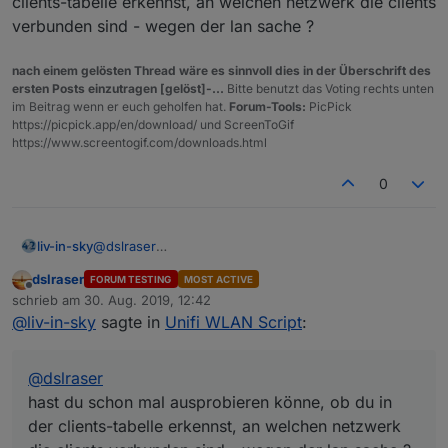
clients-tabelle erkennst, an welchen netzwerk die clients
verbunden sind - wegen der lan sache ?
nach einem gelösten Thread wäre es sinnvoll dies in der Überschrift des
ersten Posts einzutragen [gelöst]-...
Bitte benutzt das Voting rechts unten
im Beitrag wenn er euch geholfen hat.
Forum-Tools:
PicPick
https://picpick.app/en/download/ und ScreenToGif
https://www.screentogif.com/downloads.html
0
liv-in-sky
@
dslraser
hast du schon mal ausprobieren könne, ob du in der
dslraser
FORUM TESTING
MOST ACTIVE
clients-tabelle erkennst, an welchen netzwerk die
Offline
schrieb am
30. Aug. 2019, 12:42
clients verbunden sind - wegen der lan sache ?
zuletzt editiert von
@
liv-in-sky
sagte in
Unifi WLAN Script
:
@
dslraser
hast du schon mal ausprobieren könne, ob du in
der clients-tabelle erkennst, an welchen netzwerk