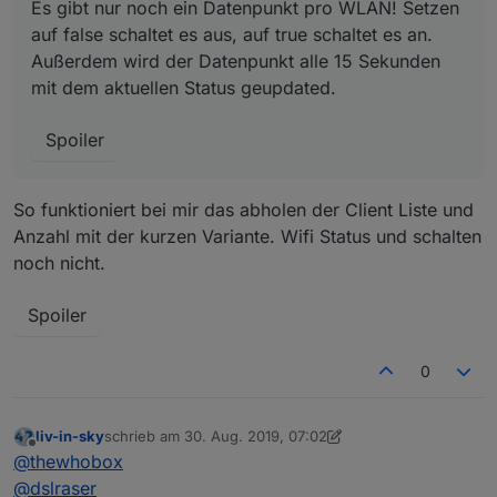
Es gibt nur noch ein Datenpunkt pro WLAN! Setzen
auf false schaltet es aus, auf true schaltet es an.
Außerdem wird der Datenpunkt alle 15 Sekunden
mit dem aktuellen Status geupdated.
Spoiler
So funktioniert bei mir das abholen der Client Liste und
Anzahl mit der kurzen Variante. Wifi Status und schalten
noch nicht.
Spoiler
0
liv-in-sky
schrieb am
30. Aug. 2019, 07:02
zuletzt editiert von liv-in-sky
Offline
@
thewhobox
@
dslraser