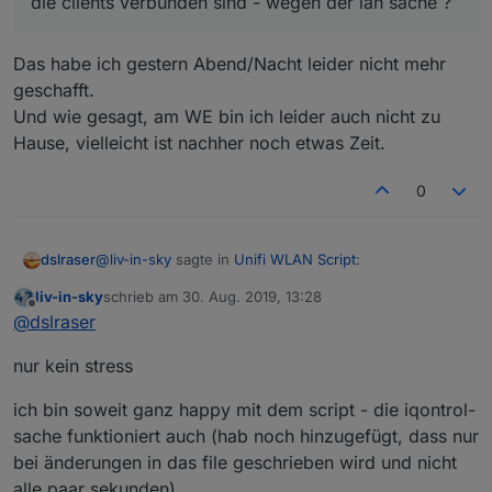
die clients verbunden sind - wegen der lan sache ?
Das habe ich gestern Abend/Nacht leider nicht mehr
geschafft.
Und wie gesagt, am WE bin ich leider auch nicht zu
Hause, vielleicht ist nachher noch etwas Zeit.
0
@
liv-in-sky
sagte in
Unifi WLAN Script
:
dslraser
liv-in-sky
schrieb am
30. Aug. 2019, 13:28
zuletzt editiert von
Offline
@
dslraser
@
dslraser
hast du schon mal ausprobieren könne, ob du in
Das habe ich gestern Abend/Nacht leider nicht mehr
der clients-tabelle erkennst, an welchen
nur kein stress
geschafft.
netzwerk die clients verbunden sind - wegen
Und wie gesagt, am WE bin ich leider auch nicht zu
der lan sache ?
ich bin soweit ganz happy mit dem script - die iqontrol-
Hause, vielleicht ist nachher noch etwas Zeit.
sache funktioniert auch (hab noch hinzugefügt, dass nur
bei änderungen in das file geschrieben wird und nicht
alle paar sekunden)