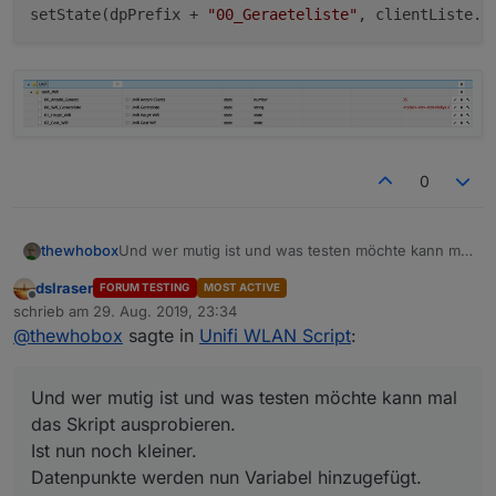
setState(dpPrefix + 
"00_Geraeteliste"
, clientListe.
c
0
Und wer mutig ist und was testen möchte kann mal
thewhobox
das Skript ausprobieren.
dslraser
FORUM TESTING
MOST ACTIVE
Ist nun noch kleiner.
Offline
schrieb am
29. Aug. 2019, 23:34
Datenpunkte werden nun Variabel hinzugefügt.
zuletzt editiert von
Spoiler
@
thewhobox
sagte in
Unifi WLAN Script
:
Es gibt nur noch ein Datenpunkt pro WLAN! Setzen
auf false schaltet es aus, auf true schaltet es an.
Außerdem wird der Datenpunkt alle 15 Sekunden
Und wer mutig ist und was testen möchte kann mal
mit dem aktuellen Status geupdated.
das Skript ausprobieren.
Ist nun noch kleiner.
Datenpunkte werden nun Variabel hinzugefügt.