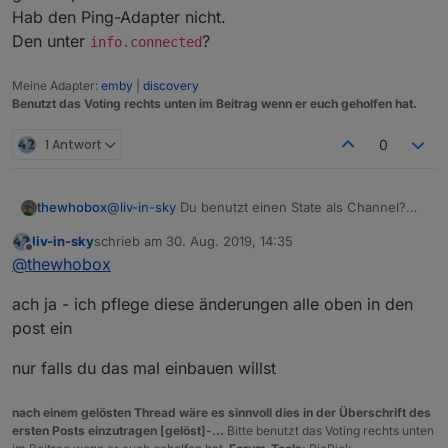
Hab den Ping-Adapter nicht.
Den unter
?
info.connected
Meine Adapter:
emby
|
discovery
Benutzt das Voting rechts unten im Beitrag wenn er euch geholfen hat.
1 Antwort
0
thewhobox
@
liv-in-sky
Du benutzt einen State als Channel?
Hab ich so auch noch nie gesehen
liv-in-sky
schrieb am
30. Aug. 2019, 14:35
zuletzt editiert von
Offline
@
thewhobox
ach ja - ich pflege diese änderungen alle oben in den
post ein
nur falls du das mal einbauen willst
nach einem gelösten Thread wäre es sinnvoll dies in der Überschrift des
ersten Posts einzutragen [gelöst]-...
Bitte benutzt das Voting rechts unten