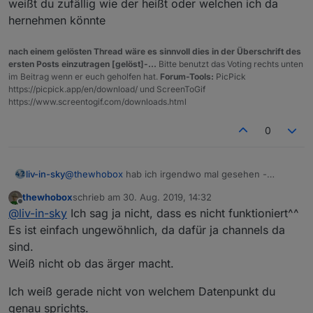
weißt du zufällig wie der heißt oder welchen ich da
hernehmen könnte
nach einem gelösten Thread wäre es sinnvoll dies in der Überschrift des
ersten Posts einzutragen [gelöst]-...
Bitte benutzt das Voting rechts unten
im Beitrag wenn er euch geholfen hat.
Forum-Tools:
PicPick
https://picpick.app/en/download/ und ScreenToGif
https://www.screentogif.com/downloads.html
0
liv-in-sky
@
thewhobox
hab ich irgendwo mal gesehen -
denkst du, das macht ärger ? habe glaube auch ein
thewhobox
schrieb am
30. Aug. 2019, 14:32
script, das so funktioniert
zuletzt editiert von
Offline
@
liv-in-sky
Ich sag ja nicht, dass es nicht funktioniert^^
Es ist einfach ungewöhnlich, da dafür ja channels da
sind.
Weiß nicht ob das ärger macht.
Ich weiß gerade nicht von welchem Datenpunkt du
genau sprichts.