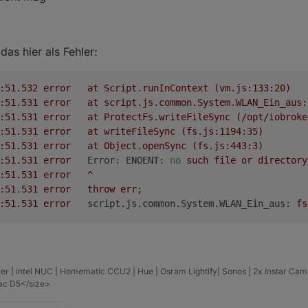
eblich ist 10.16 installiert aber die v zeigt dan doch nur 6.11 an?
das hier als Fehler:
2019-09-05 22:30:51.532	
error
at
Script.runInContext
(vm.js:133:20)
2019-09-05 22:30:51.531	
error
at
script.js.common.System.WLAN_Ein_aus:
2019-09-05 22:30:51.531	
error
at
ProtectFs.writeFileSync
(/opt/iobroke
2019-09-05 22:30:51.531	
error
at
writeFileSync
(fs.js:1194:35)
2019-09-05 22:30:51.531	
error
at
Object.openSync
(fs.js:443:3)
2019-09-05 22:30:51.531	
error
Error: ENOENT:
no
such
file
or
directory
2019-09-05 22:30:51.531	
error
^
2019-09-05 22:30:51.531	
error
throw
err;
2019-09-05 22:30:51.531	
error
script.js.common.System.WLAN_Ein_aus:
fs
er | intel NUC | Homematic CCU2 | Hue | Osram Lightify| Sonos | 2x Instar Ca
vac D5</size>