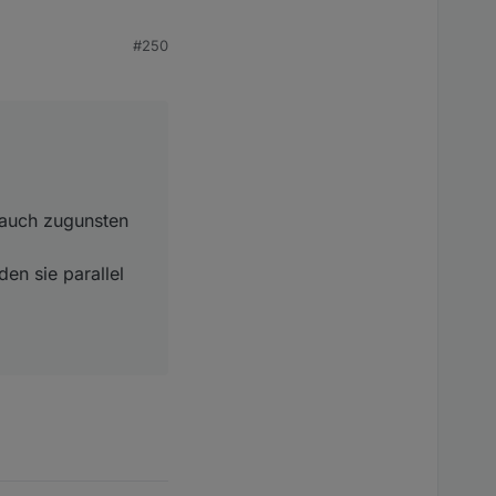
#250
uch zugunsten vom
 sie parallel zum
t auch zugunsten
en sie parallel