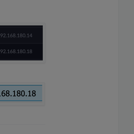
directory, open '/opt/iobroker/iobroker-data/files/iqon