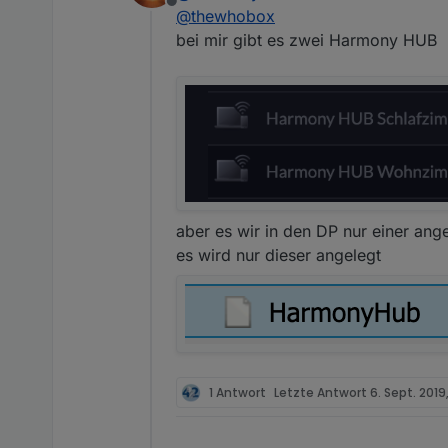
Offline
@
thewhobox
javascript.0	2019-09
javascript.0	2019-0
bei mir gibt es zwei Harmony HUB
javascript.0	2019-0
aber es wir in den DP nur einer ange
es wird nur dieser angelegt
1 Antwort
Letzte Antwort
6. Sept. 2019