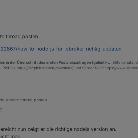
te thread posten
m stable.
c/22867/how-to-node-js-für-iobroker-richtig-updaten
 uralt... v 6.11 oder so. Async geht erst ab v 7.6
l sehen
es in der Überschrift des ersten Posts einzutragen [gelöst]-...
Bitte benutzt d
. rein gar keine änderung, leider
:
PicPick https://picpick.app/en/download/ und ScreenToGif https://www.scree
l ans ende meiner linux unkenntnis.
t, hier steht auch
ode update thread posten
net/topic/22867/how-to-node-js-für-iobroker-richtig-updaten
 Mai 2019, 22:31
ereicht nun zeigt er die richtige nodejs version an.
nicht mag