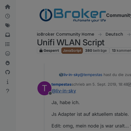
Weiter zum Inhalt
Communit
ioBroker Community Home
Deutsch
Unifi WLAN Script
Gesperrt
JavaScript
380
beiträge
13
komment
liv-in-sky
@
tempestas
tempestas
schrieb am
5. Sept. 2019, 18:48
T
zuletzt editiert von tempestas
9.
@
liv-in-sky
Offline
Ja, habe ich.
Js Adapter ist auf aktuellem stable.
Edit: omg, mein node js war uralt... 