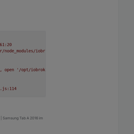
61:20
r/node_modules/iobroker.javascript/lib/protectFs.js:31:3
,
open
'/opt/iobroker/iobroker-data/files/iqontrol/htmlv
.js:114
m | Samsung Tab A 2016 im