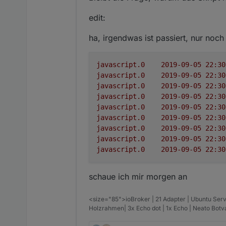
wie passt das zusammen? ang
edit:
ha, irgendwas ist passiert, nur noch 
javascript.0
javascript.0
javascript.0
javascript.0
javascript.0
javascript.0
javascript.0
javascript.0
javascript.0
schaue ich mir morgen an
<size="85">ioBroker | 21 Adapter | Ubuntu Serv
Holzrahmen| 3x Echo dot | 1x Echo | Neato Bot