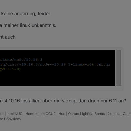
r keine änderung, leider
 meiner linux unkenntnis.
eht auch
t 10.16 installiert aber die v zeigt dan doch nur 6.11 an?
er | intel NUC | Homematic CCU2 | Hue | Osram Lightify| Sonos | 2x Instar Ca
vac D5</size>