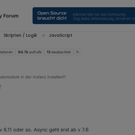
y Forum
Skripten / Logik
JavaScript
atoren
94.7k
aufrufe
13
beobachtet
hast du die zusatzmodule in der instanz installiert?
 Mai 2019, 21:36
v 6.11 oder so. Async geht erst ab v 7.6