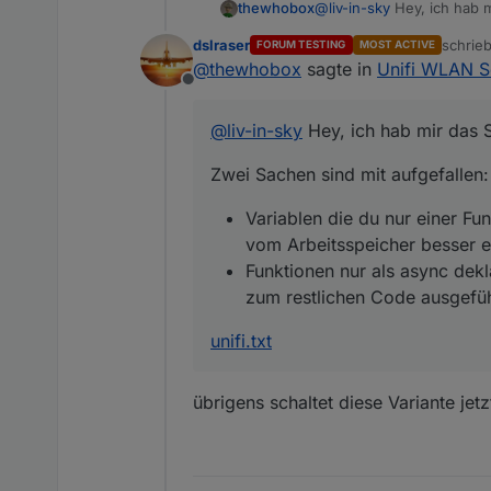
@
liv-in-sky
Hey, ich hab m
thewhobox
dslraser
schrie
FORUM TESTING
MOST ACTIVE
Zwei Sachen sind mit aufg
zuletzt
@
thewhobox
sagte in
Unifi WLAN S
Offline
Variablen die du nur
unifi.txt
Arbeitsspeicher bes
@
liv-in-sky
Hey, ich hab mir das 
Funktionen nur als 
restlichen Code aus
Zwei Sachen sind mit aufgefallen:
Variablen die du nur einer Fu
vom Arbeitsspeicher besser e
Funktionen nur als async dekl
zum restlichen Code ausgefü
unifi.txt
übrigens schaltet diese Variante je