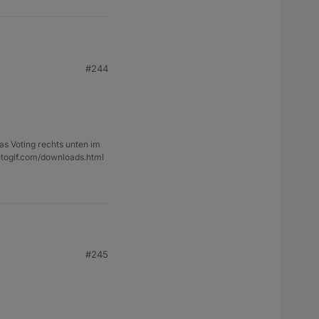
#244
as Voting rechts unten im
ntogif.com/downloads.html
#245