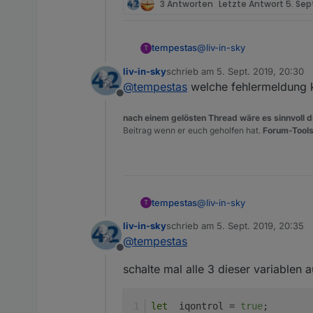
3 Antworten
Letzte Antwort
5. Sep
@
liv-in-sky
tempestas
T
liv-in-sky
schrieb am
5. Sept. 2019, 20:30
Danke dir. terminal neu sta
zuletzt editiert von
@
tempestas
welche fehlermeldung 
Bleibt die Frage, warum da
Offline
edit:
nach einem gelösten Thread wäre es sinnvoll di
ha, irgendwas ist passiert,
Beitrag wenn er euch geholfen hat.
Forum-Tools
javascript.0	2019-0
javascript.0	2019-0
schaue ich mir morgen an
javascript.0	2019-09
javascript.0	2019-0
@
liv-in-sky
tempestas
T
javascript.0	2019-0
javascript.0	2019-09
liv-in-sky
schrieb am
5. Sept. 2019, 20:35
Danke dir. terminal neu sta
zuletzt editiert von
javascript.0	2019-0
@
tempestas
Bleibt die Frage, warum da
javascript.0	2019-0
Offline
edit:
schalte mal alle 3 dieser variablen au
ha, irgendwas ist passiert,
let
  iqontrol = 
true
;
javascript.0	2019-0