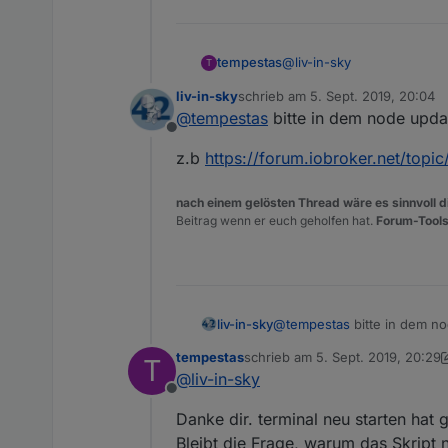
@
liv-in-sky
tempestas
T
liv-in-sky
schrieb am
5. Sept. 2019, 20:04
Ja, habe ich.
zuletzt editiert von
@
tempestas
bitte in dem node upda
Offline
Js Adapter ist auf aktuelle
z.b
https://forum.iobroker.net/topi
Edit: omg, mein node js war
habe jetzt aktualisiert, ma
nach einem gelösten Thread wäre es sinnvoll di
edit 2: das war wohl nichts
Beitrag wenn er euch geholfen hat.
Forum-Tools
edit 3: ok, ich komme woh
ich habe nodejs aktualisier
@
tempestas
bitte in dem n
liv-in-sky
tempestas
schrieb am
5. Sept. 2019, 20:29
T
z.b
https://forum.iobroker.
zuletzt editiert von tempestas
9.
@
liv-in-sky
Offline
Danke dir. terminal neu starten hat g
Bleibt die Frage, warum das Skript 