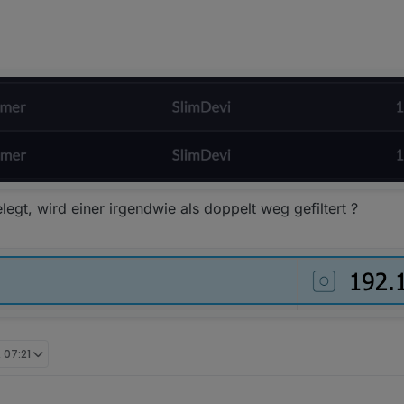
-05 22:30:51.531	error	Error: ENOENT: no such file or 
9-05 22:30:51.531	error	^

9-05 22:30:51.531	error	throw err;

legt, wird einer irgendwie als doppelt weg gefiltert ?
, 07:21