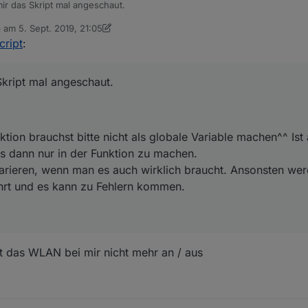
ir das Skript mal angeschaut.
b am
5. Sept. 2019, 21:05
efallen:
 editiert von dslraser
9. Mai 2019, 23:20
cript
:
 einer Funktion brauchst bitte nicht als globale Variable machen^^ Ist a
ser es dann nur in der Funktion zu machen.
Skript mal angeschaut.
async deklarieren, wenn man es auch wirklich braucht. Ansonsten werden
geführt und es kann zu Fehlern kommen.
nktion brauchst bitte nicht als globale Variable machen^^ Is
s dann nur in der Funktion zu machen.
arieren, wenn man es auch wirklich braucht. Ansonsten werd
hrt und es kann zu Fehlern kommen.
tzt das WLAN bei mir nicht mehr an / aus