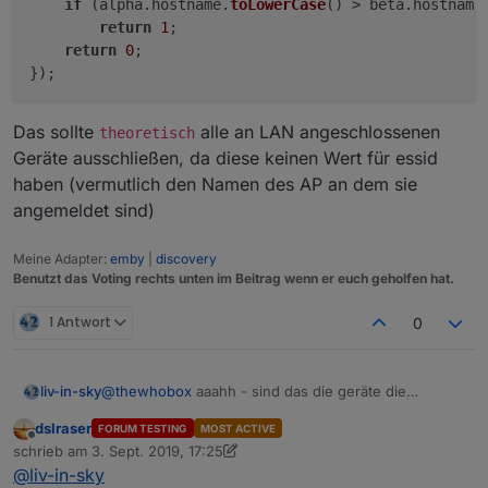
if
 (alpha.
hostname
.
toLowerCase
() > beta.
hostname
return
1
;

return
0
;

Das sollte
alle an LAN angeschlossenen
theoretisch
Geräte ausschließen, da diese keinen Wert für essid
haben (vermutlich den Namen des AP an dem sie
angemeldet sind)
Meine Adapter:
emby
|
discovery
Benutzt das Voting rechts unten im Beitrag wenn er euch geholfen hat.
1 Antwort
0
@
thewhobox
aaahh - sind das die geräte die
liv-in-sky
doppelpunkte haben im namen - hier das tablet, das
dslraser
FORUM TESTING
MOST ACTIVE
nicht erkannt wird
was der name bedeuted kann ich nicht sagen - leider
Offline
schrieb am
3. Sept. 2019, 17:25
nutzt die fritzbox diesen internen amazon namen
zuletzt editiert von dslraser
9. März 2019, 19:26
@
liv-in-sky
obwohl in der fritzbox ein anderer name festgelegt
aber ich glaube nicht, das die amazon ein problem