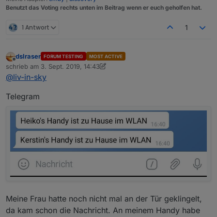
Benutzt das Voting rechts unten im Beitrag wenn er euch geholfen hat.
1 Antwort
1
dslraser
FORUM TESTING
MOST ACTIVE
Offline
schrieb am
3. Sept. 2019, 14:43
zuletzt editiert von dslraser
9. März 2019, 16:44
@
liv-in-sky
Telegram
Meine Frau hatte noch nicht mal an der Tür geklingelt,
da kam schon die Nachricht. An meinem Handy habe