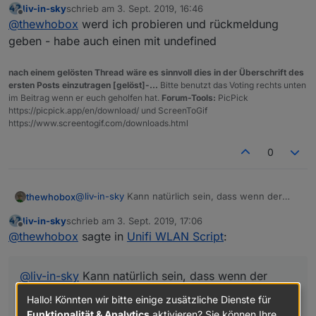
liv-in-sky
schrieb am
3. Sept. 2019, 16:46
macht. Da er von undefined ja nicht Lowercase
So funktioniert es bei mir:
zuletzt editiert von
Offline
@
thewhobox
werd ich probieren und rückmeldung
machen kann.
var sorted = list.sort((a, b) => {

geben - habe auch einen mit undefined
    if(a.hostname == undefined || b.hostnam
Damit landen alle mit Hostname = undefined am
nach einem gelösten Thread wäre es sinnvoll dies in der Überschrift des
unteren Ende der Liste.
    let ah = a.hostname.toLowerCase();

ersten Posts einzutragen [gelöst]-...
Bitte benutzt das Voting rechts unten
    let bh = b.hostname.toLowerCase();

im Beitrag wenn er euch geholfen hat.
Forum-Tools:
PicPick
    if(ah < bh)

https://picpick.app/en/download/ und ScreenToGif
        return -1;

https://www.screentogif.com/downloads.html
    else if(ah > bh)

        return 1;

0
    else

        return 0;

@
liv-in-sky
Kann natürlich sein, dass wenn der
thewhobox
hostname undefined ist dass er dann die Biege
liv-in-sky
schrieb am
3. Sept. 2019, 17:06
macht. Da er von undefined ja nicht Lowercase
So funktioniert es bei mir:
zuletzt editiert von
Offline
@
thewhobox
sagte in
Unifi WLAN Script
:
machen kann.
var sorted = list.sort((a, b) => {

    if(a.hostname == undefined || b.hostnam
@
liv-in-sky
Kann natürlich sein, dass wenn der
Damit landen alle mit Hostname = undefined am
unteren Ende der Liste.
hostname undefined ist dass er dann die Biege
    let ah = a.hostname.toLowerCase();

Hallo! Könnten wir bitte einige zusätzliche Dienste für
    let bh = b.hostname.toLowerCase();

macht. Da er von undefined ja nicht Lowercase
Funktionalität & Analytics
aktivieren? Sie können Ihre