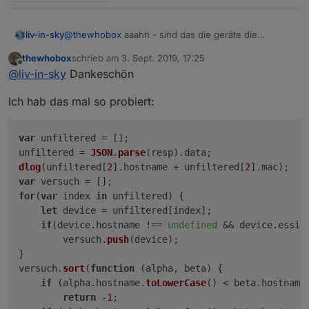
@
thewhobox
aaahh - sind das die geräte die
liv-in-sky
doppelpunkte haben im namen - hier das tablet, das
thewhobox
schrieb am
3. Sept. 2019, 17:25
nicht erkannt wird
was der name bedeuted kann ich nicht sagen - leider
zuletzt editiert von
Offline
@
liv-in-sky
Dankeschön
nutzt die fritzbox diesen internen amazon namen
obwohl in der fritzbox ein anderer name festgelegt
aber ich glaube nicht, das die amazon ein problem
Ich hab das mal so probiert:
wird - ist seit ein paar fritz-os-versione so !
machen - die haben einen "blöden namen" aber
lesbar
var
 unfiltered = [];

unfiltered = 
JSON
.
parse
(resp).
data
dlog
(unfiltered[
2
].
hostname
 + unfiltered[
2
].
mac
var
for
(
var
 index 
in
 unfiltered) {

let
 device = unfiltered[index];

hier ein file, falls noch nicht bei dir, mit allen daten
if
(device.
hostname
 !== 
undefined
 && device.
essid
von "resp - kennwort kommt via pn
        versuch.
push
(device);

json-von-geraeten.zip
oder habe ich nicht verstanden was du suchst
}

versuch.
sort
(
function
 (
alpha, beta
) {

if
 (alpha.
hostname
.
toLowerCase
() < beta.
hostname
return
 -
1
;
