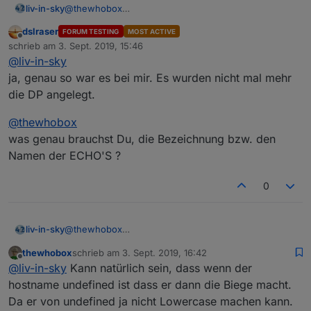
liv-in-sky
@
thewhobox
nein - nach der sortierung wird nicht mehr
dslraser
FORUM TESTING
MOST ACTIVE
weitergearbeitet - script steht an dieser stelle - ich
Offline
schrieb am
3. Sept. 2019, 15:46
lasse anschliessend ein log raus mit der länge des
zuletzt editiert von
@
liv-in-sky
sortierten arrays - das log kommt in der "guten"
variante - es kokmmt aber nichts mehr in der
ja, genau so war es bei mir. Es wurden nicht mal mehr
lowercase - methode
die DP angelegt.
@
thewhobox
was genau brauchst Du, die Bezeichnung bzw. den
Namen der ECHO'S ?
0
liv-in-sky
@
thewhobox
nein - nach der sortierung wird nicht mehr
thewhobox
schrieb am
3. Sept. 2019, 16:42
weitergearbeitet - script steht an dieser stelle - ich
zuletzt editiert von
Offline
@
liv-in-sky
Kann natürlich sein, dass wenn der
lasse anschliessend ein log raus mit der länge des
sortierten arrays - das log kommt in der "guten"
hostname undefined ist dass er dann die Biege macht.
variante - es kokmmt aber nichts mehr in der
Da er von undefined ja nicht Lowercase machen kann.
lowercase - methode