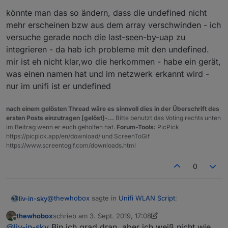
könnte man das so ändern, dass die undefined nicht
mehr erscheinen bzw aus dem array verschwinden - ich
versuche gerade noch die last-seen-by-uap zu
integrieren - da hab ich probleme mit den undefined.
mir ist eh nicht klar,wo die herkommen - habe ein gerät,
was einen namen hat und im netzwerk erkannt wird -
nur im unifi ist er undefined
nach einem gelösten Thread wäre es sinnvoll dies in der Überschrift des
ersten Posts einzutragen [gelöst]-...
Bitte benutzt das Voting rechts unten
im Beitrag wenn er euch geholfen hat.
Forum-Tools:
PicPick
https://picpick.app/en/download/ und ScreenToGif
https://www.screentogif.com/downloads.html
0
@
thewhobox
sagte in
Unifi WLAN Script
:
liv-in-sky
thewhobox
schrieb am
3. Sept. 2019, 17:08
zuletzt editiert von thewhobox
9. März 2019, 19:10
Offline
@
liv-in-sky
Kann natürlich sein, dass wenn der
@
liv-in-sky
Bin ich grad dran, aber ich weiß nicht wie