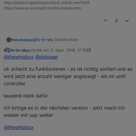
https://picpick.app/en/download/ und ScreenToGif
https://www.screentogif.com/downloads.html
0
@
liv-in-sky
Dankeschön
thewhobox
liv-in-sky
schrieb am
3. Sept. 2019, 17:35
Ich hab das mal so probiert:
zuletzt editiert von liv-in-sky
9. März 2019, 19:38
Offline
@
thewhobox
@
dslraser
var unfiltered = [];

ok scheint zu funktionieren - es ist richtig sortiert und es
unfiltered = JSON.parse(resp).data;

Das sollte
theoretisch
alle an LAN
dlog(unfiltered[2].hostname + unfiltered[2]
wird jetzt eine anzahl weniger angezeigt - als im unifi
angeschlossenen Geräte ausschließen, da diese
var versuch = [];

controller
keinen Wert für essid haben (vermutlich den
for(var index in unfiltered) {

Namen des AP an dem sie angemeldet sind)
    let device = unfiltered[index];

tausend dank dafür
    if(device.hostname !== undefined && dev
        versuch.push(device);

ich bringe es in der nächsten version - jetzt mach ich
}

wieder mit uap weiter
versuch.sort(function (alpha, beta) {

    if (alpha.hostname.toLowerCase() < beta
@
thewhobox
        return -1;

    if (alpha.hostname.toLowerCase() > beta