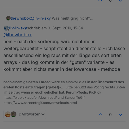
0
        return 1;

      return 0;

@
liv-in-sky
Was heißt ging nicht?
thewhobox
Das sollte das Sortierproblem lösen.
Waren immer noch so sortiert?
liv-in-sky
schrieb am
3. Sept. 2019, 15:34
@
dslraser
Kannst du mir mal ein Beispiel von 1-2
zuletzt editiert von
Offline
@
thewhobox
Amazon Geräten und auch den darunter liegenden
geben?
nein - nach der sortierung wird nicht mehr
Gern auch per PN.
weitergearbeitet - script steht an dieser stelle - ich lasse
anschliessend ein log raus mit der länge des sortierten
arrays - das log kommt in der "guten" variante - es
kokmmt aber nichts mehr in der lowercase - methode
nach einem gelösten Thread wäre es sinnvoll dies in der Überschrift des
ersten Posts einzutragen [gelöst]-...
Bitte benutzt das Voting rechts unten
im Beitrag wenn er euch geholfen hat.
Forum-Tools:
PicPick
https://picpick.app/en/download/ und ScreenToGif
https://www.screentogif.com/downloads.html
2 Antworten
0