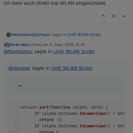
ich dann auch direkt mal WLAN eingeschaltet.
0
@
dslraser
sagte in
Unifi WLAN Script
:
thewhobox
liv-in-sky
schrieb am
3. Sept. 2019, 15:19
zuletzt editiert von
Offline
Gerade gesehen, die Amazon Geräte fangen
@
thewhobox
sagte in
Unifi WLAN Script
:
alle mit einem kleinen Buchstaben an,
versuch.sort(function (alpha, beta) {

wahrscheinlich passt die Sortierung deshalb
      if (alpha.hostname.toLowerCase() < be
@
dslraser
sagte in
Unifi WLAN Script
:
irgendwie nicht.
Das sollte das Sortierproblem lösen.
        return -1;

      if (alpha.hostname.toLowerCase() > be
        return 1;

      return 0;

versuch.
sort
(
function
 (
alpha, beta
) {
if
 (alpha.
hostname
.
toLowerCase
() < beta.
h
return
 -
1
;
if
 (alpha.
hostname
.
toLowerCase
() > beta.
h
return
1
;