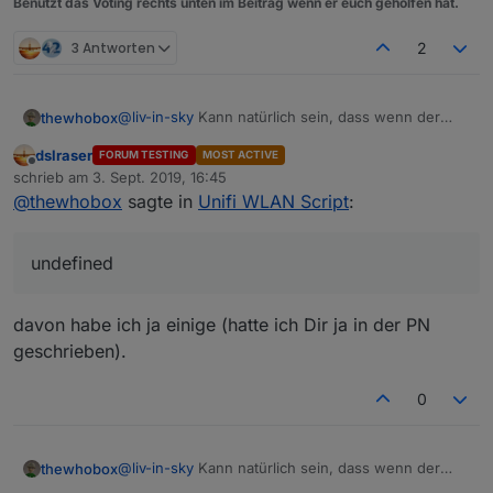
Benutzt das Voting rechts unten im Beitrag wenn er euch geholfen hat.
3 Antworten
2
@
liv-in-sky
Kann natürlich sein, dass wenn der
thewhobox
hostname undefined ist dass er dann die Biege
dslraser
FORUM TESTING
MOST ACTIVE
macht. Da er von undefined ja nicht Lowercase
So funktioniert es bei mir:
Offline
schrieb am
3. Sept. 2019, 16:45
machen kann.
zuletzt editiert von
@
thewhobox
sagte in
Unifi WLAN Script
:
var sorted = list.sort((a, b) => {

    if(a.hostname == undefined || b.hostnam
Damit landen alle mit Hostname = undefined am
undefined
unteren Ende der Liste.
    let ah = a.hostname.toLowerCase();

    let bh = b.hostname.toLowerCase();

    if(ah < bh)

davon habe ich ja einige (hatte ich Dir ja in der PN
        return -1;

geschrieben).
    else if(ah > bh)

        return 1;

    else

0
        return 0;

@
liv-in-sky
Kann natürlich sein, dass wenn der
thewhobox
hostname undefined ist dass er dann die Biege