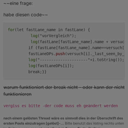
        return 1;

~~eine frage:
    return 0;

habe diesen code~~
for
(let fastLane_name in fastLane) {

log
("vorVergleich");

log
(fastLane[fastLane_name].name + versuch[
         if (fastLane[fastLane_name].name==versuch[i]
         fastLaneDPs
.push
(versuch[i]._last_seen_by_ua
log
("---------------------"+i.toString());

log
(fastLaneDPs[i]);

warum funktioniert der break nicht - oder kann der nicht
funktionieren
vergiss es bitte -der code muss eh geändert werden
nach einem gelösten Thread wäre es sinnvoll dies in der Überschrift des
ersten Posts einzutragen [gelöst]-...
Bitte benutzt das Voting rechts unten