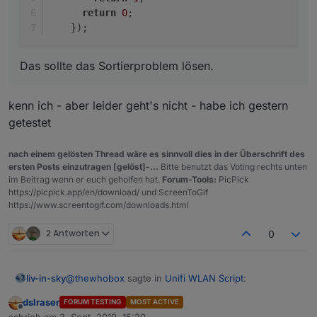
return
0
;
    });
Das sollte das Sortierproblem lösen.
Edit:
Gerade gesehen, die Amazon Geräte fangen alle mit
einem kleinen Buchstaben an, wahrscheinlich passt
kenn ich - aber leider geht's nicht - habe ich gestern
die Sortierung deshalb irgendwie nicht.
getestet
nach einem gelösten Thread wäre es sinnvoll dies in der Überschrift des
ersten Posts einzutragen [gelöst]-...
Bitte benutzt das Voting rechts unten
im Beitrag wenn er euch geholfen hat.
Forum-Tools:
PicPick
https://picpick.app/en/download/ und ScreenToGif
https://www.screentogif.com/downloads.html
2 Antworten
0
@
thewhobox
sagte in
Unifi WLAN Script
:
liv-in-sky
dslraser
FORUM TESTING
MOST ACTIVE
Offline
@
dslraser
sagte in
Unifi WLAN Script
:
schrieb am
3. Sept. 2019, 15:20