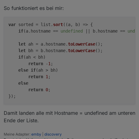
So funktioniert es bei mir:
var
 sorted = list.
sort
(
(
a, b
) =>
 {

if
(a.
hostname
 == 
undefined
 || b.
hostname
 == 
unde
let
 ah = a.
hostname
.
toLowerCase
();

let
 bh = b.
hostname
.
toLowerCase
();

if
(ah < bh)

return
 -
1
;

else
if
(ah > bh)

return
1
;

else
return
0
;

Damit landen alle mit Hostname = undefined am unteren
Ende der Liste.
Meine Adapter:
emby
|
discovery