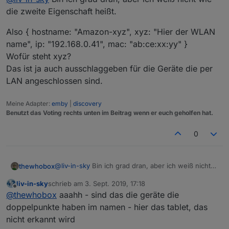
hostname undefined ist dass er dann die Biege
die zweite Eigenschaft heißt.
könnte man das so ändern, dass die undefined nicht
macht. Da er von undefined ja nicht Lowercase
mehr erscheinen bzw aus dem array verschwinden -
machen kann.
Also { hostname: "Amazon-xyz", xyz: "Hier der WLAN
ich versuche gerade noch die last-seen-by-uap zu
name", ip: "192.168.0.41", mac: "ab:ce:xx:yy" }
integrieren - da hab ich probleme mit den undefined.
So funktioniert es bei mir:
mir ist eh nicht klar,wo die herkommen - habe ein
Wofür steht xyz?
var sorted = list.sort((a, b) => {

gerät, was einen namen hat und im netzwerk erkannt
Das ist ja auch ausschlaggeben für die Geräte die per
wird - nur im unifi ist er undefined
    if(a.hostname == undefined || b.hostnam
LAN angeschlossen sind.
    let ah = a.hostname.toLowerCase();

Meine Adapter:
emby
|
discovery
    let bh = b.hostname.toLowerCase();

Benutzt das Voting rechts unten im Beitrag wenn er euch geholfen hat.
    if(ah < bh)

        return -1;

0
    else if(ah > bh)

        return 1;

    else

@
liv-in-sky
Bin ich grad dran, aber ich weiß nicht
thewhobox
        return 0;

wie die zweite Eigenschaft heißt.
liv-in-sky
schrieb am
3. Sept. 2019, 17:18
Also { hostname: "Amazon-xyz", xyz: "Hier der
zuletzt editiert von
Offline
@
thewhobox
aaahh - sind das die geräte die
WLAN name", ip: "192.168.0.41", mac: "ab:ce:xx:yy"
Damit landen alle mit Hostname = undefined am
}
doppelpunkte haben im namen - hier das tablet, das
unteren Ende der Liste.
Wofür steht xyz?
nicht erkannt wird
Das ist ja auch ausschlaggeben für die Geräte die