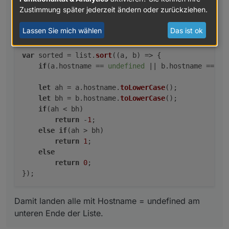
    if(ah < bh)

machen kann.
Zustimmung später jederzeit ändern oder zurückziehen.
        return -1;

    else if(ah > bh)

So funktioniert es bei mir:
Lassen Sie mich wählen
Das ist ok
        return 1;

    else

        return 0;

var
 sorted = list.
sort
(
(
a, b
) =>
 {

if
(a.
hostname
 == 
undefined
 || b.
hostname
 == 
un
let
 ah = a.
hostname
.
toLowerCase
();

let
 bh = b.
hostname
.
toLowerCase
();

if
(ah < bh)

return
 -
1
;

else
if
(ah > bh)

return
1
;

else
return
0
;

Damit landen alle mit Hostname = undefined am
unteren Ende der Liste.