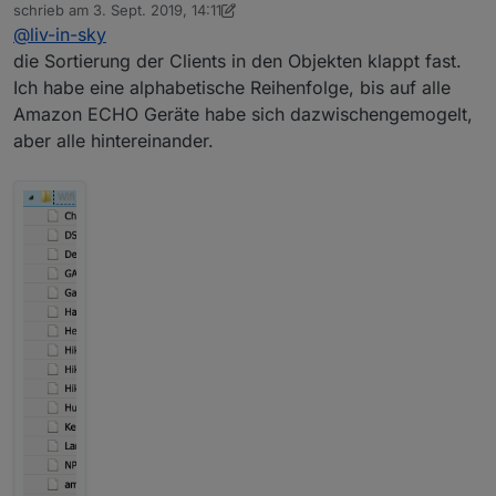
Offline
schrieb am
3. Sept. 2019, 14:11
weg :-)
zuletzt editiert von dslraser
9. März 2019, 16:28
@
liv-in-sky
die Sortierung der Clients in den Objekten klappt fast.
Ich habe eine alphabetische Reihenfolge, bis auf alle
Amazon ECHO Geräte habe sich dazwischengemogelt,
aber alle hintereinander.