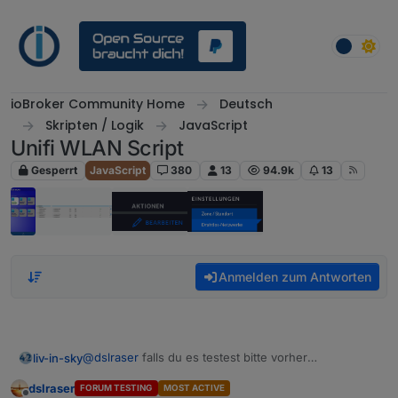
Weiter zum Inhalt
ioBroker Community Home
Deutsch
Skripten / Logik
JavaScript
Unifi WLAN Script
Gesperrt
JavaScript
380
13
94.9k
13
Anmelden zum Antworten
@
dslraser
falls du es testest bitte vorher
liv-in-sky
datenpunkte löschen
dslraser
FORUM TESTING
MOST ACTIVE
gehe jetzt kurz rasenmähen - muss mal vom rechner