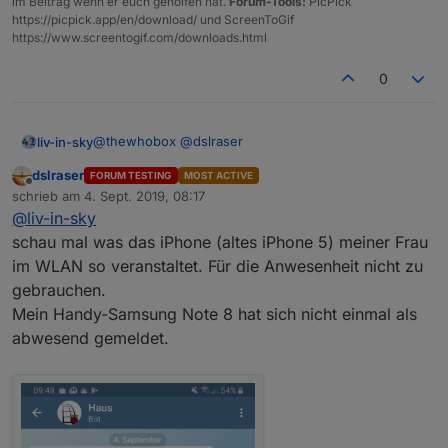
im Beitrag wenn er euch geholfen hat.
Forum-Tools:
PicPick
https://picpick.app/en/download/ und ScreenToGif
https://www.screentogif.com/downloads.html
0
@
thewhobox
@
dslraser
liv-in-sky
dslraser
FORUM TESTING
MOST ACTIVE
ok scheint zu funktionieren - es ist richtig sortiert
Offline
schrieb am
4. Sept. 2019, 08:17
und es wird jetzt eine anzahl weniger angezeigt - als
zuletzt editiert von
@
liv-in-sky
im unifi controller
tausend dank dafür
schau mal was das iPhone (altes iPhone 5) meiner Frau
ich bringe es in der nächsten version - jetzt mach ich
im WLAN so veranstaltet. Für die Anwesenheit nicht zu
wieder mit uap weiter
gebrauchen.
@
thewhobox
Mein Handy-Samsung Note 8 hat sich nicht einmal als
~~eine frage:
abwesend gemeldet.
habe diesen code~~
for(let fastLane_name in fastLane) {

          log("vorVergleich");

warum funktioniert der break nicht - oder kann der