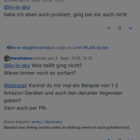
zuletzt editiert von
@
liv-in-sky
kenn ich - aber leider geht's nicht - habe ich gestern
habe ich eben auch probiert, ging bei mir auch nicht
Gerade gesehen, die Amazon Geräte
getestet
fangen alle mit einem kleinen Buchstaben
an, wahrscheinlich passt die Sortierung
0
deshalb irgendwie nicht.
@
thewhobox
sagte in
Unifi WLAN Script
:
liv-in-sky
versuch.sort(function (alpha, beta) {

      if (alpha.hostname.toLowerCase() < b
thewhobox
schrieb am
3. Sept. 2019, 15:31
zuletzt editiert von
Offline
        return -1;

@
dslraser
sagte in
Unifi WLAN Script
:
@
liv-in-sky
Was heißt ging nicht?
      if (alpha.hostname.toLowerCase() > b
Waren immer noch so sortiert?
kenn ich - aber leider geht's nicht - habe ich gestern
        return 1;

Gerade gesehen, die Amazon Geräte
getestet
      return 0;

@
dslraser
Kannst du mir mal ein Beispiel von 1-2
fangen alle mit einem kleinen Buchstaben
Amazon Geräten und auch den darunter liegenden
an, wahrscheinlich passt die Sortierung
deshalb irgendwie nicht.
geben?
Das sollte das Sortierproblem lösen.
Gern auch per PN.
versuch.sort(function (alpha, beta) {

      if (alpha.hostname.toLowerCase() < b
Meine Adapter:
emby
|
discovery
Benutzt das Voting rechts unten im Beitrag wenn er euch geholfen hat.
        return -1;

      if (alpha.hostname.toLowerCase() > b