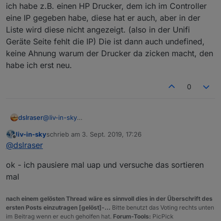
wird - ist seit ein paar fritz-os-versione so !
machen - die haben einen "blöden namen" aber
ich habe z.B. einen HP Drucker, dem ich im Controller
lesbar
eine IP gegeben habe, diese hat er auch, aber in der
Liste wird diese nicht angezeigt. (also in der Unifi
Geräte Seite fehlt die IP) Die ist dann auch undefined,
keine Ahnung warum der Drucker da zicken macht, den
habe ich erst neu.
hier ein file, falls noch nicht bei dir, mit allen daten
0
von "resp - kennwort kommt via pn
json-von-geraeten.zip
oder habe ich nicht verstanden was du suchst
dslraser
@
liv-in-sky
ich habe z.B. einen HP Drucker, dem ich im Controller
liv-in-sky
schrieb am
3. Sept. 2019, 17:26
eine IP gegeben habe, diese hat er auch, aber in der
zuletzt editiert von
Offline
@
dslraser
Liste wird diese nicht angezeigt. (also in der Unifi
Geräte Seite fehlt die IP) Die ist dann auch undefined,
ok - ich pausiere mal uap und versuche das sortieren
keine Ahnung warum der Drucker da zicken macht,
den habe ich erst neu.
mal
nach einem gelösten Thread wäre es sinnvoll dies in der Überschrift des
ersten Posts einzutragen [gelöst]-...
Bitte benutzt das Voting rechts unten
im Beitrag wenn er euch geholfen hat.
Forum-Tools:
PicPick