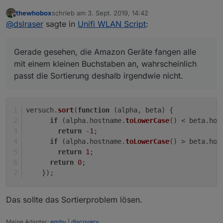
die Sortierung der Clients in den Objekten klappt fast.
thewhobox
schrieb am
3. Sept. 2019, 14:42
Ich habe eine alphabetische Reihenfolge, bis auf alle
zuletzt editiert von
Offline
@
dslraser
sagte in
Unifi WLAN Script
:
Amazon ECHO Geräte habe sich
dazwischengemogelt, aber alle hintereinander.
Gerade gesehen, die Amazon Geräte fangen alle
mit einem kleinen Buchstaben an, wahrscheinlich
passt die Sortierung deshalb irgendwie nicht.
versuch.
sort
(
function
 (
alpha, beta
) {
if
 (alpha.
hostname
.
toLowerCase
() < beta.
hos
return
 -
1
;
if
 (alpha.
hostname
.
toLowerCase
() > beta.
hos
return
1
;
return
0
;
    });
Das sollte das Sortierproblem lösen.
Meine Adapter:
emby
|
discovery