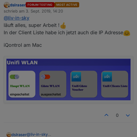
datenpunkte löschen
dslraser
FORUM TESTING
MOST ACTIVE
gehe jetzt kurz rasenmähen - muss mal vom rechner
Offline
schrieb am
3. Sept. 2019, 14:20
weg :-)
zuletzt editiert von
@
liv-in-sky
läuft alles, super Arbeit !
In der Client Liste habe ich jetzt auch die IP Adresse
iQontrol am Mac
0
@
liv-in-sky
dslraser