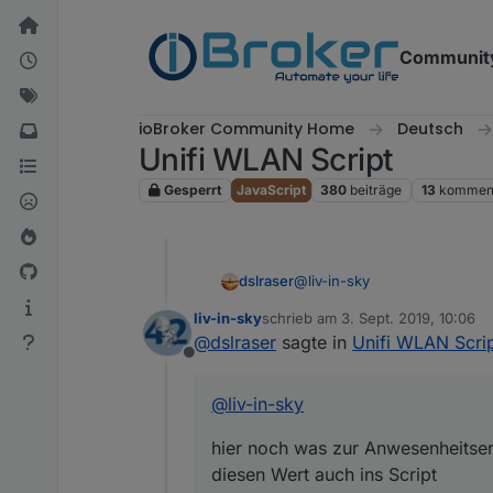
Weiter zum Inhalt
Communit
ioBroker Community Home
Deutsch
Unifi WLAN Script
Gesperrt
JavaScript
380
beiträge
13
komment
@
liv-in-sky
dslraser
liv-in-sky
schrieb am
3. Sept. 2019, 10:06
hier noch was zur Anwesenhe
zuletzt editiert von
@
dslraser
sagte in
Unifi WLAN Scri
auch ins Script
Offline
https://forum.iobroker.net/
@
liv-in-sky
hier noch was zur Anwesenheitser
diesen Wert auch ins Script