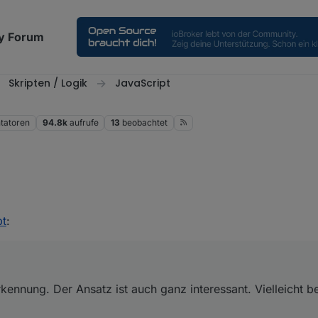
y Forum
Skripten / Logik
JavaScript
atoren
94.8k
aufrufe
13
beobachtet
itserkennung. Der Ansatz ist auch ganz interessant. Vielleicht bekom
pt
:
post/288963
kennung. Der Ansatz ist auch ganz interessant. Vielleicht