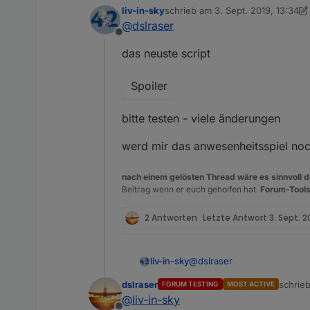
liv-in-sky
schrieb am
3. Sept. 2019, 13:34
zuletzt editiert von liv-in-sky
9. Mä
@
dslraser
Offline
das neuste script
Spoiler
bitte testen - viele änderungen
werd mir das anwesenheitsspiel noch
nach einem gelösten Thread wäre es sinnvoll di
Beitrag wenn er euch geholfen hat.
Forum-Tools
2 Antworten
Letzte Antwort
3. Sept. 2
@
dslraser
liv-in-sky
dslraser
schrie
FORUM TESTING
MOST ACTIVE
das neuste script
zuletzt
@
liv-in-sky