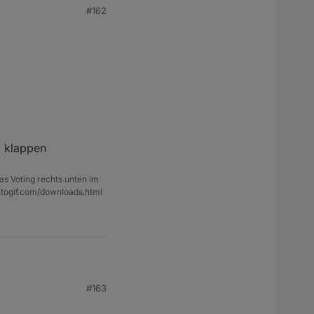
#162
o klappen
as Voting rechts unten im
ntogif.com/downloads.html
#163