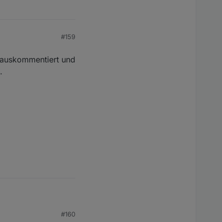
#159
 auskommentiert und
.
#160