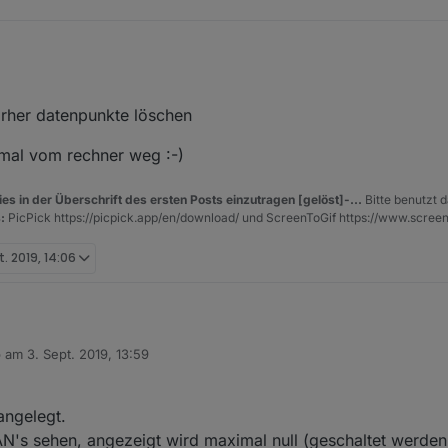
vorher datenpunkte löschen
mal vom rechner weg :-)
es in der Überschrift des ersten Posts einzutragen [gelöst]-...
Bitte benutzt d
:
PicPick https://picpick.app/en/download/ und ScreenToGif https://www.scree
t. 2019, 14:06
b am
3. Sept. 2019, 13:59
 editiert von
angelegt.
N's sehen, angezeigt wird maximal null (geschaltet werde