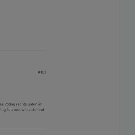
kommt man diesen
kommentiert und dafür
#161
as Voting rechts unten im
ntogif.com/downloads.html