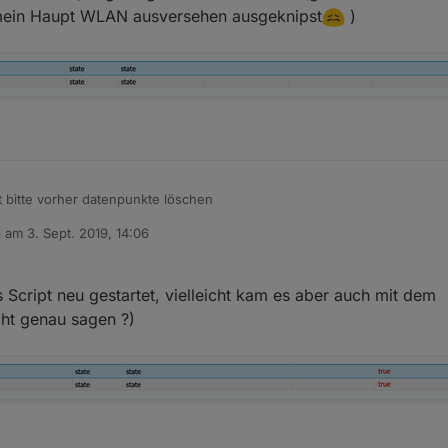
mein Haupt WLAN ausversehen ausgeknipst
)
gen
iel noch näher ansehen - aber wenn alles funktioniert sollte das so k
st bitte vorher datenpunkte löschen
b am
3. Sept. 2019, 14:06
 - muss mal vom rechner weg :-)
 editiert von
as Script neu gestartet, vielleicht kam es aber auch mit dem
icht genau sagen ?)