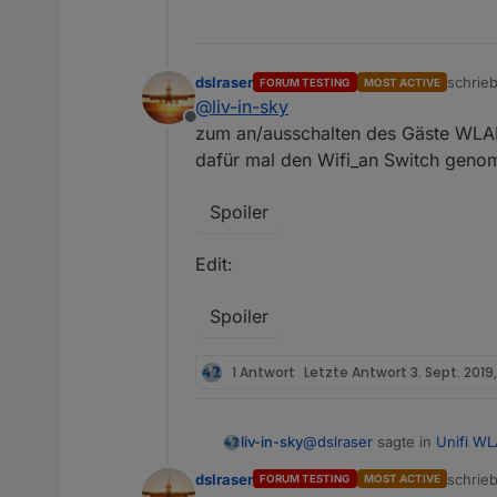
dslraser
schrie
FORUM TESTING
MOST ACTIVE
zuletzt
@
liv-in-sky
Offline
zum an/ausschalten des Gäste WLAN 
dafür mal den Wifi_an Switch geno
Spoiler
Edit:
Spoiler
1 Antwort
Letzte Antwort
3. Sept. 2019,
@
dslraser
sagte in
Unifi WL
liv-in-sky
dslraser
schrie
FORUM TESTING
MOST ACTIVE
zuletzt