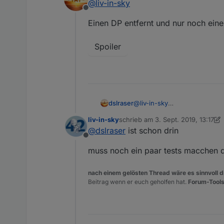
@
liv-in-sky
@
liv-in-sky
Offline
wird näher untersucht !!!
hier noch was zur Anwese
Einen DP entfernt und nur noch ein
Wert auch ins Script
Spoiler
https://forum.iobroker.n
@
liv-in-sky
dslraser
zum an/ausschalten des Gäst
liv-in-sky
schrieb am
3. Sept. 2019, 13:17
mal den Wifi_an Switch geno
zuletzt editiert von liv-in-sky
9. Mä
@
dslraser
ist schon drin
Spoiler
Offline
muss noch ein paar tests macchen da
Edit:
nach einem gelösten Thread wäre es sinnvoll di
Beitrag wenn er euch geholfen hat.
Forum-Tools
Spoiler