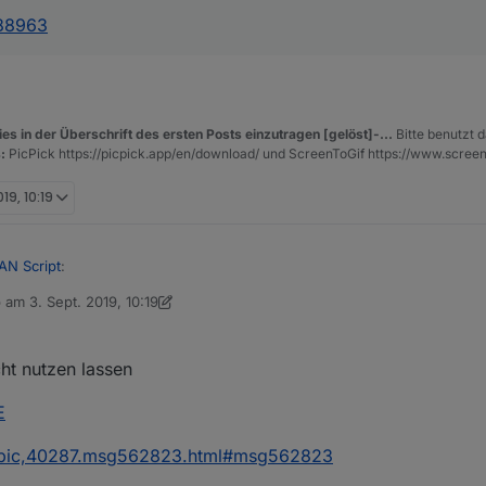
288963
es in der Überschrift des ersten Posts einzutragen [gelöst]-...
Bitte benutzt d
:
PicPick https://picpick.app/en/download/ und ScreenToGif https://www.scree
019, 10:19
AN Script
:
b am
3. Sept. 2019, 10:19
 editiert von dslraser
9. März 2019, 12:19
nheitserkennung. Der Ansatz ist auch ganz interessant. Vielleicht be
cht nutzen lassen
E
et/post/288963
/topic,40287.msg562823.html#msg562823