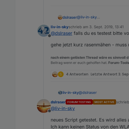
@
liv-in-sky
dslraser
iQontrol im Moment
liv-in-sky
schrieb am
3. Sept. 2019, 13:41
zuletzt editiert von
@
dslraser
falls du es testest bitte 
Offline
gehe jetzt kurz rasenmähen - muss 
nach einem gelösten Thread wäre es sinnvoll di
Beitrag wenn er euch geholfen hat.
Forum-Tools
S
4 Antworten
Letzte Antwort
3. Sep
@
dslraser
liv-in-sky
dslraser
schrie
FORUM TESTING
MOST ACTIVE
das neuste script
zuletzt
@
liv-in-sky
Offline
neues Script getestet. Es wird alles 
Spoiler
Ich kann keinen Status von den WLA