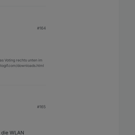
#164
as Voting rechts unten im
ntogif.com/downloads.html
#165
n die WLAN