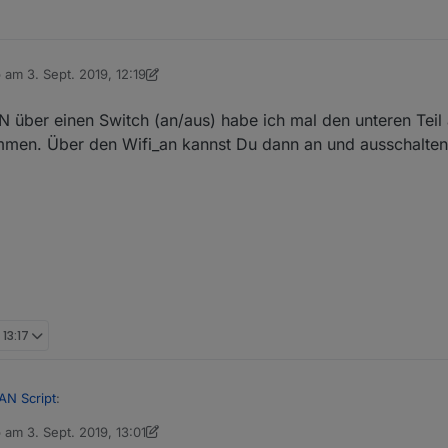
b am
3. Sept. 2019, 12:19
 editiert von dslraser
9. März 2019, 14:45
über einen Switch (an/aus) habe ich mal den unteren Teil
mmen. Über den Wifi_an kannst Du dann an und ausschalten
 13:17
AN Script
:
b am
3. Sept. 2019, 13:01
 editiert von dslraser
9. März 2019, 15:13