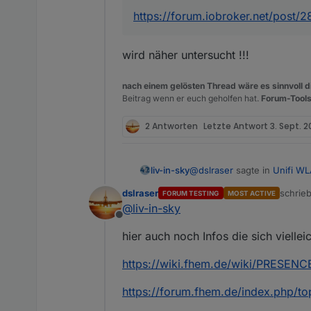
https://forum.iobroker.net/post/
wird näher untersucht !!!
nach einem gelösten Thread wäre es sinnvoll di
Beitrag wenn er euch geholfen hat.
Forum-Tools
2 Antworten
Letzte Antwort
3. Sept. 2
@
dslraser
sagte in
Unifi WL
liv-in-sky
dslraser
schrie
FORUM TESTING
MOST ACTIVE
zuletzt
@
liv-in-sky
@
liv-in-sky
Offline
wird näher untersucht !!!
hier noch was zur Anwese
hier auch noch Infos die sich viellei
Wert auch ins Script
https://wiki.fhem.de/wiki/PRESENC
https://forum.iobroker.n
https://forum.fhem.de/index.php