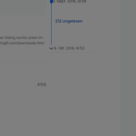
3. Sept. 2019, 13:39
212 ungelesen
as Voting rechts unten im
ntogif.com/downloads.html
8. Okt. 2019, 14:53
#158
kommt man diesen