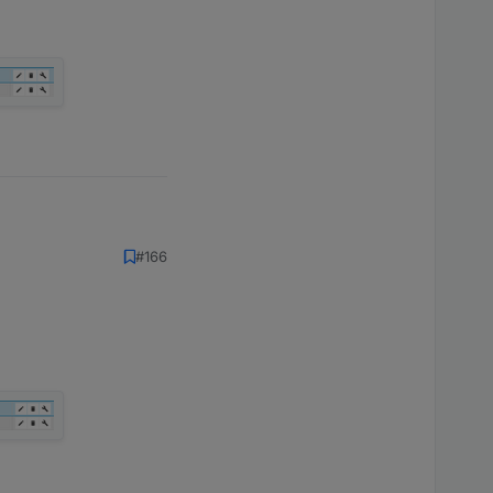
lappen
#166