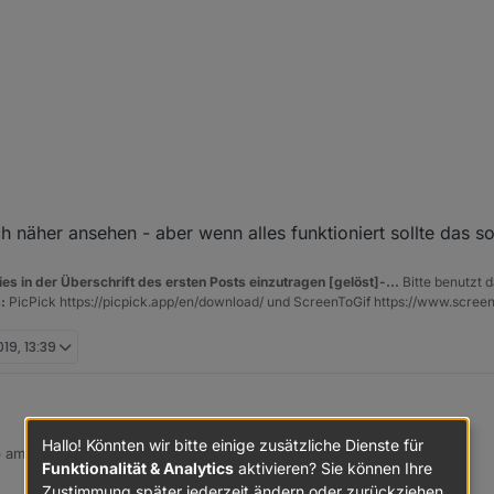
rz 2019, 15:35
 näher ansehen - aber wenn alles funktioniert sollte das s
es in der Überschrift des ersten Posts einzutragen [gelöst]-...
Bitte benutzt d
:
PicPick https://picpick.app/en/download/ und ScreenToGif https://www.scree
019, 13:39
Hallo! Könnten wir bitte einige zusätzliche Dienste für
b am
3. Sept. 2019, 13:39
 editiert von
Funktionalität & Analytics
aktivieren? Sie können Ihre
Zustimmung später jederzeit ändern oder zurückziehen.