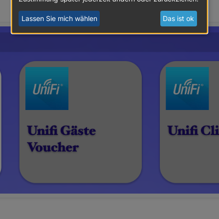
Lassen Sie mich wählen
Das ist ok
gen
iel noch näher ansehen - aber wenn alles funktioniert sollte das so k