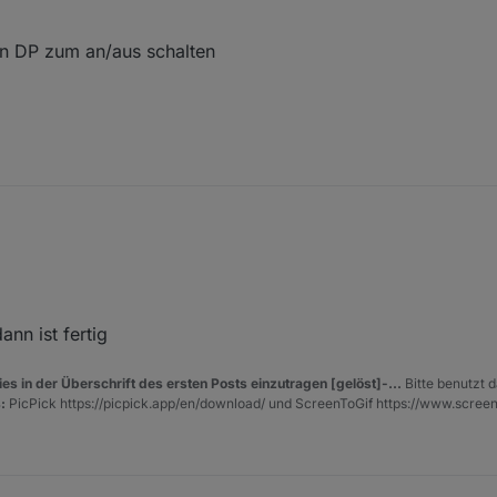
nheitserkennung. Der Ansatz ist auch ganz interessant. Vielleicht be
en DP zum an/aus schalten
et/post/288963
e WLAN über einen Switch (an/aus) habe ich mal den unteren Teil aus
mmen. Über den Wifi_an kannst Du dann an und ausschalten.
rz 2019, 15:17
nn ist fertig
es in der Überschrift des ersten Posts einzutragen [gelöst]-...
Bitte benutzt d
:
PicPick https://picpick.app/en/download/ und ScreenToGif https://www.scree