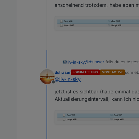
anscheinend trotzdem, habe eben 
bitte testen - viele änderun
werd mir das anwesenheitssp
@
dslraser
falls du es teste
liv-in-sky
dslraser
schrie
FORUM TESTING
MOST ACTIVE
gehe jetzt kurz rasenmähen
zuletzt
@
liv-in-sky
Offline
jetzt ist es sichtbar (habe einmal d
Aktualisierungsintervall, kann ich n