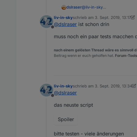
@
liv-in-sky
dslraser
zum an/ausschalten des Gäst
liv-in-sky
schrieb am
3. Sept. 2019, 13:17
mal den Wifi_an Switch geno
zuletzt editiert von liv-in-sky
9. Mä
@
dslraser
ist schon drin
Spoiler
Offline
muss noch ein paar tests macchen da
Edit:
nach einem gelösten Thread wäre es sinnvoll di
Beitrag wenn er euch geholfen hat.
Forum-Tools
Spoiler
liv-in-sky
schrieb am
3. Sept. 2019, 13:34
zuletzt editiert von liv-in-sky
9. Mä
@
dslraser
Offline
das neuste script
Spoiler
bitte testen - viele änderungen