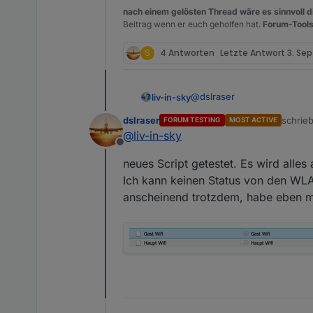
nach einem gelösten Thread wäre es sinnvoll di
Beitrag wenn er euch geholfen hat.
Forum-Tools
S
4 Antworten
Letzte Antwort
3. Sep
@
dslraser
liv-in-sky
dslraser
schrie
FORUM TESTING
MOST ACTIVE
das neuste script
zuletzt
@
liv-in-sky
Offline
neues Script getestet. Es wird alles 
Spoiler
Ich kann keinen Status von den WLA
anscheinend trotzdem, habe eben 
bitte testen - viele änderun
werd mir das anwesenheitssp