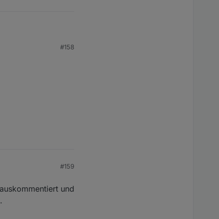
#158
kommt man diesen
#159
 auskommentiert und
.