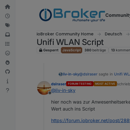
Weiter zum Inhalt
Communit
ioBroker Community Home
Deutsch
Unifi WLAN Script
Gesperrt
JavaScript
380
beiträge
13
komment
@
dslraser
sagte in
Unifi WL
liv-in-sky
dslraser
schrie
FORUM TESTING
MOST ACTIVE
zuletzt
@
liv-in-sky
<iframe width="100% "he
Offline
hier noch was zur Anwesenheitserke
ja cool - im querfomat perfec
Wert auch ins Script
https://forum.iobroker.net/post/28