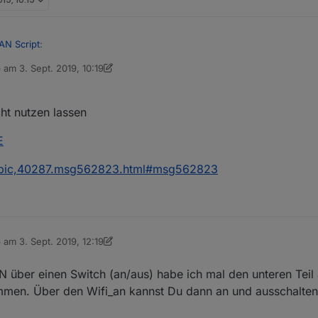
AN Script
:
b am
3. Sept. 2019, 10:19
 editiert von dslraser
9. März 2019, 12:19
nheitserkennung. Der Ansatz ist auch ganz interessant. Vielleicht be
cht nutzen lassen
E
et/post/288963
/topic,40287.msg562823.html#msg562823
b am
3. Sept. 2019, 12:19
 editiert von dslraser
9. März 2019, 14:45
über einen Switch (an/aus) habe ich mal den unteren Teil
mmen. Über den Wifi_an kannst Du dann an und ausschalten