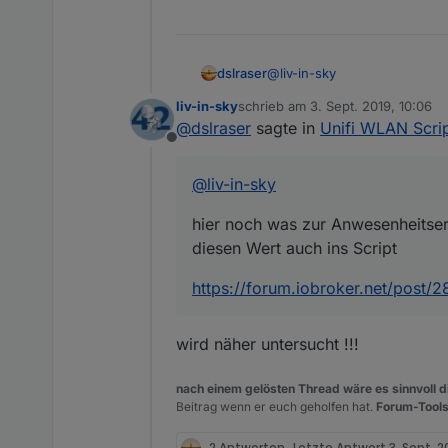
@
liv-in-sky
dslraser
liv-in-sky
schrieb am
3. Sept. 2019, 10:06
hier noch was zur Anwesenhe
zuletzt editiert von
@
dslraser
sagte in
Unifi WLAN Scri
auch ins Script
Offline
https://forum.iobroker.net/
@
liv-in-sky
hier noch was zur Anwesenheitser
diesen Wert auch ins Script
https://forum.iobroker.net/post/
wird näher untersucht !!!
nach einem gelösten Thread wäre es sinnvoll di
Beitrag wenn er euch geholfen hat.
Forum-Tools
2 Antworten
Letzte Antwort
3. Sept. 2