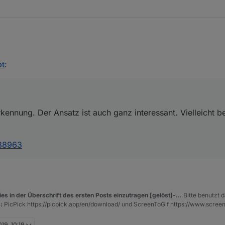
itserkennung. Der Ansatz ist auch ganz interessant. Vielleicht bekom
pt
:
post/288963
kennung. Der Ansatz ist auch ganz interessant. Vielleicht
288963
es in der Überschrift des ersten Posts einzutragen [gelöst]-...
Bitte benutzt d
:
PicPick https://picpick.app/en/download/ und ScreenToGif https://www.scree
019, 10:19