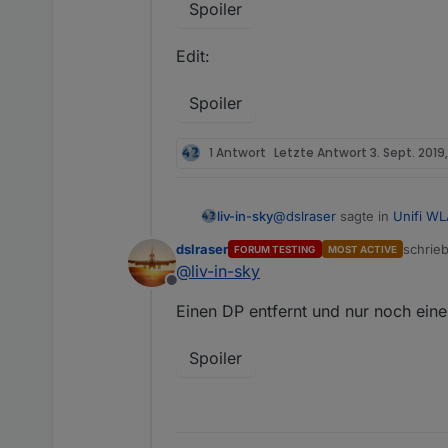
Spoiler
Edit:
Spoiler
1 Antwort
Letzte Antwort
3. Sept. 2019,
@
dslraser
sagte in
Unifi WL
liv-in-sky
dslraser
schrie
FORUM TESTING
MOST ACTIVE
zuletzt
@
liv-in-sky
@
liv-in-sky
Offline
wird näher untersucht !!!
hier noch was zur Anwese
Einen DP entfernt und nur noch ein
Wert auch ins Script
Spoiler
https://forum.iobroker.n