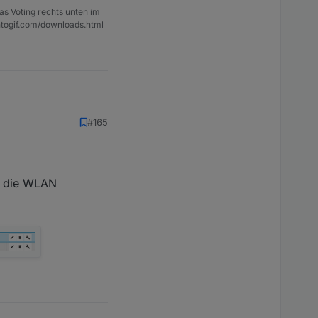
as Voting rechts unten im
ntogif.com/downloads.html
#165
n die WLAN
lappen