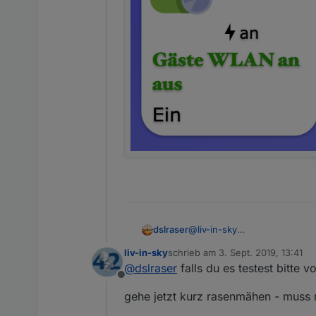
@
liv-in-sky
dslraser
iQontrol im Moment
liv-in-sky
schrieb am
3. Sept. 2019, 13:41
zuletzt editiert von
@
dslraser
falls du es testest bitte 
Offline
gehe jetzt kurz rasenmähen - muss 