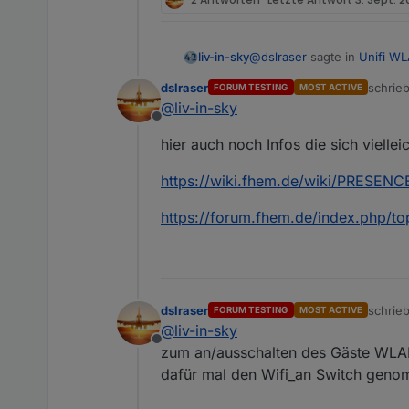
@
dslraser
sagte in
Unifi WL
liv-in-sky
dslraser
schrie
FORUM TESTING
MOST ACTIVE
zuletzt
@
liv-in-sky
@
liv-in-sky
Offline
wird näher untersucht !!!
hier noch was zur Anwese
hier auch noch Infos die sich viellei
Wert auch ins Script
https://wiki.fhem.de/wiki/PRESENC
https://forum.iobroker.n
https://forum.fhem.de/index.php
dslraser
schrie
FORUM TESTING
MOST ACTIVE
zuletzt
@
liv-in-sky
Offline
zum an/ausschalten des Gäste WLAN 
dafür mal den Wifi_an Switch geno