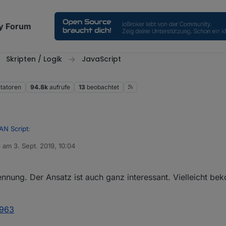
y Forum
Skripten / Logik
JavaScript
atoren
94.8k
aufrufe
13
beobachtet
AN Script
:
b am
3. Sept. 2019, 10:04
 editiert von
ight="100% "frameborder="0" src="htmlclients.html"></iframe
nnung. Der Ansatz ist auch ganz interessant. Vielleicht b
t !
8963