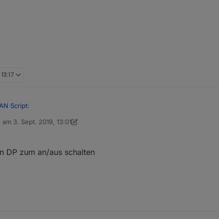
 13:17
AN Script
:
b am
3. Sept. 2019, 13:01
 editiert von dslraser
9. März 2019, 15:13
nheitserkennung. Der Ansatz ist auch ganz interessant. Vielleicht be
en DP zum an/aus schalten
et/post/288963