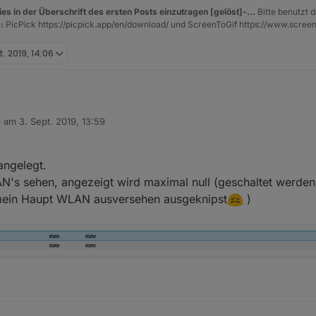
es in der Überschrift des ersten Posts einzutragen [gelöst]-...
Bitte benutzt d
:
PicPick https://picpick.app/en/download/ und ScreenToGif https://www.scree
t. 2019, 14:06
b am
3. Sept. 2019, 13:59
 editiert von
angelegt.
N's sehen, angezeigt wird maximal null (geschaltet werde
mein Haupt WLAN ausversehen ausgeknipst
)
gen
iel noch näher ansehen - aber wenn alles funktioniert sollte das so k