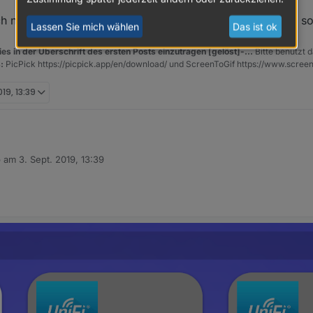
 näher ansehen - aber wenn alles funktioniert sollte das s
Lassen Sie mich wählen
Das ist ok
es in der Überschrift des ersten Posts einzutragen [gelöst]-...
Bitte benutzt d
:
PicPick https://picpick.app/en/download/ und ScreenToGif https://www.scree
019, 13:39
b am
3. Sept. 2019, 13:39
 editiert von
gen
iel noch näher ansehen - aber wenn alles funktioniert sollte das so k