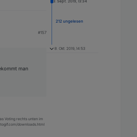
3. Sept. 2019, 13:34
212 ungelesen
#157
mt man diesen Wert
8. Okt. 2019, 14:53
 bekommt man
as Voting rechts unten im
ntogif.com/downloads.html