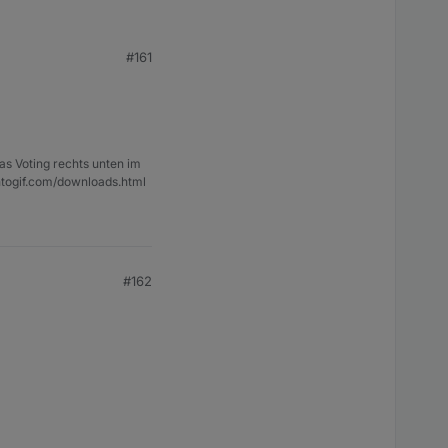
kommentiert und dafür
#161
as Voting rechts unten im
ntogif.com/downloads.html
#162