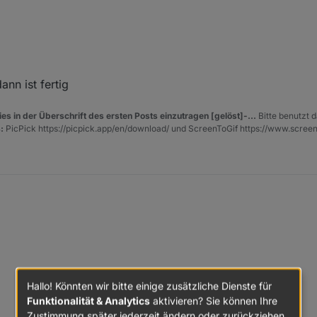
e WLAN über einen Switch (an/aus) habe ich mal den unteren Teil aus
mmen. Über den Wifi_an kannst Du dann an und ausschalten.
rz 2019, 15:17
nn ist fertig
es in der Überschrift des ersten Posts einzutragen [gelöst]-...
Bitte benutzt d
:
PicPick https://picpick.app/en/download/ und ScreenToGif https://www.scree
rz 2019, 15:35
Hallo! Könnten wir bitte einige zusätzliche Dienste für
Funktionalität & Analytics
aktivieren? Sie können Ihre
Zustimmung später jederzeit ändern oder zurückziehen.