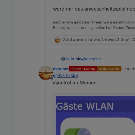
werd mir das anwesenheitsspiel noch
nach einem gelösten Thread wäre es sinnvoll di
Beitrag wenn er euch geholfen hat.
Forum-Tools
2 Antworten
Letzte Antwort
3. Sept. 2
@
dslraser
liv-in-sky
dslraser
schrie
FORUM TESTING
MOST ACTIVE
das neuste script
zuletzt
@
liv-in-sky
Offline
iQontrol im Moment
Spoiler
bitte testen - viele änderun
werd mir das anwesenheitssp