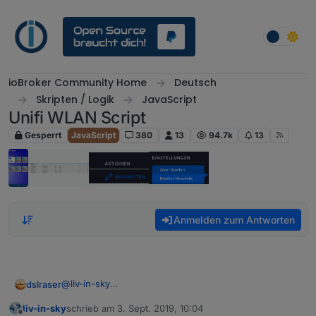
Weiter zum Inhalt
ioBroker Community Home
Deutsch
Skripten / Logik
JavaScript
Unifi WLAN Script
Gesperrt
JavaScript
380
13
94.7k
13
Anmelden zum Antworten
@
liv-in-sky
dslraser
@s-bormann
liv-in-sky
schrieb am
3. Sept. 2019, 10:04
ich habe das iframe bei mir mal so in iQontrol
zuletzt editiert von