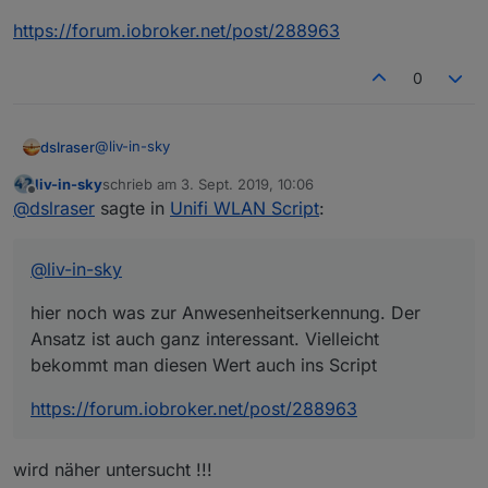
https://forum.iobroker.net/post/288963
0
@
liv-in-sky
dslraser
liv-in-sky
schrieb am
3. Sept. 2019, 10:06
hier noch was zur Anwesenheitserkennung. Der
zuletzt editiert von
Offline
@
dslraser
sagte in
Unifi WLAN Script
:
Ansatz ist auch ganz interessant. Vielleicht bekommt
man diesen Wert auch ins Script
https://forum.iobroker.net/post/288963
@
liv-in-sky
hier noch was zur Anwesenheitserkennung. Der
Ansatz ist auch ganz interessant. Vielleicht
bekommt man diesen Wert auch ins Script
https://forum.iobroker.net/post/288963
wird näher untersucht !!!