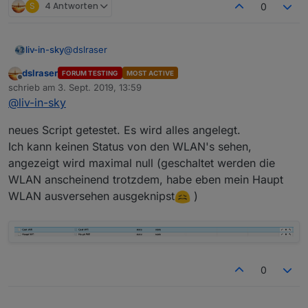
S
4 Antworten
0
@
dslraser
liv-in-sky
dslraser
FORUM TESTING
MOST ACTIVE
das neuste script
Offline
schrieb am
3. Sept. 2019, 13:59
zuletzt editiert von
@
liv-in-sky
Spoiler
neues Script getestet. Es wird alles angelegt.
Ich kann keinen Status von den WLAN's sehen,
bitte testen - viele änderungen
angezeigt wird maximal null (geschaltet werden die
WLAN anscheinend trotzdem, habe eben mein Haupt
werd mir das anwesenheitsspiel noch näher ansehen
WLAN ausversehen ausgeknipst
)
- aber wenn alles funktioniert sollte das so klappen
0