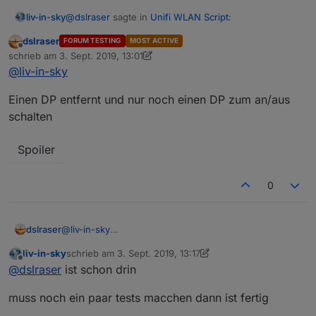
@
dslraser
sagte in
Unifi WLAN Script
:
liv-in-sky
dslraser
FORUM TESTING
MOST ACTIVE
Offline
@
liv-in-sky
schrieb am
3. Sept. 2019, 13:01
zuletzt editiert von dslraser
9. März 2019, 15:13
@
liv-in-sky
wird näher untersucht !!!
hier noch was zur Anwesenheitserkennung.
Der Ansatz ist auch ganz interessant. Vielleicht
Einen DP entfernt und nur noch einen DP zum an/aus
bekommt man diesen Wert auch ins Script
schalten
https://forum.iobroker.net/post/288963
Spoiler
0
@
liv-in-sky
dslraser
zum an/ausschalten des Gäste WLAN über einen
liv-in-sky
schrieb am
3. Sept. 2019, 13:17
Switch (an/aus) habe ich mal den unteren Teil
zuletzt editiert von liv-in-sky
9. März 2019, 15:17
Offline
@
dslraser
ist schon drin
auskommentiert und dafür mal den Wifi_an Switch
Spoiler
genommen. Über den Wifi_an kannst Du dann an und
muss noch ein paar tests macchen dann ist fertig
ausschalten.
Edit: