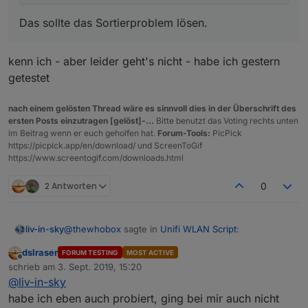
Das sollte das Sortierproblem lösen.
Edit:
Gerade gesehen, die Amazon Geräte fangen alle mit
einem kleinen Buchstaben an, wahrscheinlich passt
kenn ich - aber leider geht's nicht - habe ich gestern
die Sortierung deshalb irgendwie nicht.
getestet
nach einem gelösten Thread wäre es sinnvoll dies in der Überschrift des
ersten Posts einzutragen [gelöst]-...
Bitte benutzt das Voting rechts unten
im Beitrag wenn er euch geholfen hat.
Forum-Tools:
PicPick
https://picpick.app/en/download/ und ScreenToGif
https://www.screentogif.com/downloads.html
2 Antworten
0
@
thewhobox
sagte in
Unifi WLAN Script
:
liv-in-sky
dslraser
FORUM TESTING
MOST ACTIVE
Offline
@
dslraser
sagte in
Unifi WLAN Script
:
schrieb am
3. Sept. 2019, 15:20
zuletzt editiert von
@
liv-in-sky
kenn ich - aber leider geht's nicht - habe ich gestern
habe ich eben auch probiert, ging bei mir auch nicht
Gerade gesehen, die Amazon Geräte
getestet