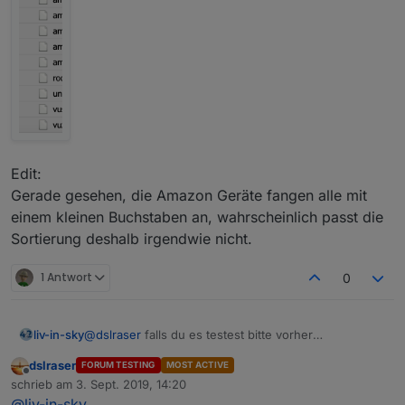
Edit:
Gerade gesehen, die Amazon Geräte fangen alle mit
einem kleinen Buchstaben an, wahrscheinlich passt die
Sortierung deshalb irgendwie nicht.
1 Antwort
0
@
dslraser
falls du es testest bitte vorher
liv-in-sky
datenpunkte löschen
dslraser
FORUM TESTING
MOST ACTIVE
gehe jetzt kurz rasenmähen - muss mal vom rechner
Offline
schrieb am
3. Sept. 2019, 14:20
weg :-)
zuletzt editiert von
@
liv-in-sky