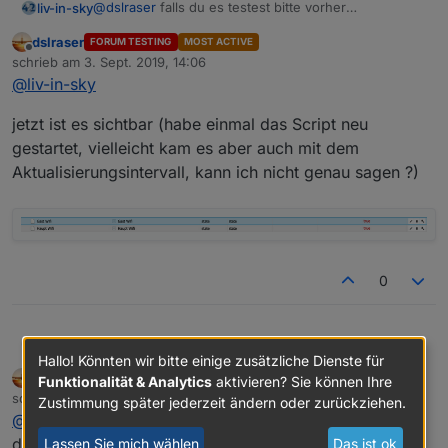
@
dslraser
falls du es testest bitte vorher
liv-in-sky
datenpunkte löschen
dslraser
FORUM TESTING
MOST ACTIVE
gehe jetzt kurz rasenmähen - muss mal vom rechner
Offline
schrieb am
3. Sept. 2019, 14:06
weg :-)
zuletzt editiert von
@
liv-in-sky
jetzt ist es sichtbar (habe einmal das Script neu
gestartet, vielleicht kam es aber auch mit dem
Aktualisierungsintervall, kann ich nicht genau sagen ?)
0
@
dslraser
falls du es testest bitte vorher
liv-in-sky
Hallo! Könnten wir bitte einige zusätzliche Dienste für
datenpunkte löschen
dslraser
FORUM TESTING
MOST ACTIVE
Funktionalität & Analytics
aktivieren? Sie können Ihre
gehe jetzt kurz rasenmähen - muss mal vom rechner
Offline
schrieb am
3. Sept. 2019, 14:11
weg :-)
Zustimmung später jederzeit ändern oder zurückziehen.
zuletzt editiert von dslraser
9. März 2019, 16:28
@
liv-in-sky
die Sortierung der Clients in den Objekten klappt fast.
Lassen Sie mich wählen
Das ist ok