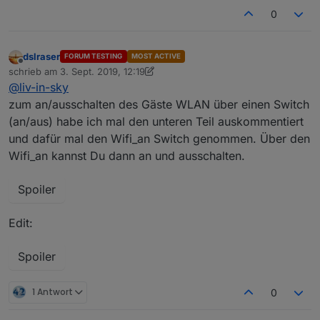
0
dslraser
FORUM TESTING
MOST ACTIVE
Offline
schrieb am
3. Sept. 2019, 12:19
zuletzt editiert von dslraser
9. März 2019, 14:45
@
liv-in-sky
zum an/ausschalten des Gäste WLAN über einen Switch
(an/aus) habe ich mal den unteren Teil auskommentiert
und dafür mal den Wifi_an Switch genommen. Über den
Wifi_an kannst Du dann an und ausschalten.
Spoiler
Edit:
Spoiler
1 Antwort
0