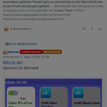
nach einem gelösten Thread wäre es sinnvoll dies in der Überschrift des
ersten Posts einzutragen [gelöst]-...
Bitte benutzt das Voting rechts unten
im Beitrag wenn er euch geholfen hat.
Forum-Tools:
PicPick
https://picpick.app/en/download/ und ScreenToGif
https://www.screentogif.com/downloads.html
2 Antworten
1
@
dslraser
liv-in-sky
dslraser
FORUM TESTING
MOST ACTIVE
das neuste script
Offline
schrieb am
3. Sept. 2019, 13:39
zuletzt editiert von
@
liv-in-sky
iQontrol im Moment
Spoiler
bitte testen - viele änderungen
werd mir das anwesenheitsspiel noch näher ansehen
- aber wenn alles funktioniert sollte das so klappen