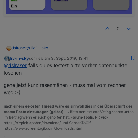
0
@
liv-in-sky
dslraser
iQontrol im Moment
liv-in-sky
schrieb am
3. Sept. 2019, 13:41
zuletzt editiert von
Offline
@
dslraser
falls du es testest bitte vorher datenpunkte
löschen
gehe jetzt kurz rasenmähen - muss mal vom rechner
weg :-)
nach einem gelösten Thread wäre es sinnvoll dies in der Überschrift des
ersten Posts einzutragen [gelöst]-...
Bitte benutzt das Voting rechts unten
im Beitrag wenn er euch geholfen hat.
Forum-Tools:
PicPick
https://picpick.app/en/download/ und ScreenToGif
https://www.screentogif.com/downloads.html