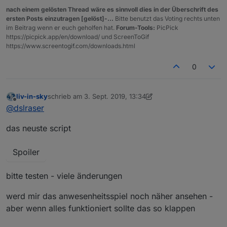
nach einem gelösten Thread wäre es sinnvoll dies in der Überschrift des
ersten Posts einzutragen [gelöst]-...
Bitte benutzt das Voting rechts unten
im Beitrag wenn er euch geholfen hat.
Forum-Tools:
PicPick
Spoiler
https://picpick.app/en/download/ und ScreenToGif
https://www.screentogif.com/downloads.html
0
liv-in-sky
schrieb am
3. Sept. 2019, 13:34
zuletzt editiert von liv-in-sky
9. März 2019, 15:35
Offline
@
dslraser
das neuste script
Spoiler
bitte testen - viele änderungen
werd mir das anwesenheitsspiel noch näher ansehen -
aber wenn alles funktioniert sollte das so klappen