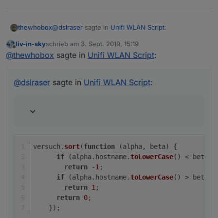
@
dslraser
sagte in
Unifi WLAN Script
:
thewhobox
liv-in-sky
schrieb am
3. Sept. 2019, 15:19
zuletzt editiert von
Offline
Gerade gesehen, die Amazon Geräte fangen
@
thewhobox
sagte in
Unifi WLAN Script
:
alle mit einem kleinen Buchstaben an,
versuch.sort(function (alpha, beta) {

wahrscheinlich passt die Sortierung deshalb
      if (alpha.hostname.toLowerCase() < be
@
dslraser
sagte in
Unifi WLAN Script
:
irgendwie nicht.
Das sollte das Sortierproblem lösen.
        return -1;

      if (alpha.hostname.toLowerCase() > be
        return 1;

      return 0;

versuch.
sort
(
function
 (
alpha, beta
) {
if
 (alpha.
hostname
.
toLowerCase
() < beta.
h
return
 -
1
;
if
 (alpha.
hostname
.
toLowerCase
() > beta.
h
return
1
;
return
0
;
    });