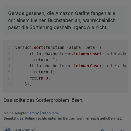
dazwischengemogelt, aber alle hintereinander.
Gerade gesehen, die Amazon Geräte fangen alle
mit einem kleinen Buchstaben an, wahrscheinlich
passt die Sortierung deshalb irgendwie nicht.
versuch.
sort
(
function
 (
alpha, beta
) {
if
 (alpha.
hostname
.
toLowerCase
() < beta.
hos
return
 -
1
;
if
 (alpha.
hostname
.
toLowerCase
() > beta.
hos
return
1
;
return
0
;
    });
Das sollte das Sortierproblem lösen.
Meine Adapter:
emby
|
discovery
Benutzt das Voting rechts unten im Beitrag wenn er euch geholfen hat.
1 Antwort
1