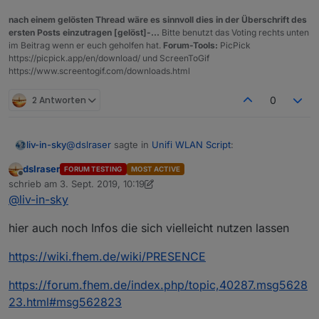
nach einem gelösten Thread wäre es sinnvoll dies in der Überschrift des
ersten Posts einzutragen [gelöst]-...
Bitte benutzt das Voting rechts unten
im Beitrag wenn er euch geholfen hat.
Forum-Tools:
PicPick
https://picpick.app/en/download/ und ScreenToGif
https://www.screentogif.com/downloads.html
2 Antworten
0
@
dslraser
sagte in
Unifi WLAN Script
:
liv-in-sky
dslraser
FORUM TESTING
MOST ACTIVE
Offline
@
liv-in-sky
schrieb am
3. Sept. 2019, 10:19
zuletzt editiert von dslraser
9. März 2019, 12:19
@
liv-in-sky
wird näher untersucht !!!
hier noch was zur Anwesenheitserkennung.
Der Ansatz ist auch ganz interessant. Vielleicht
hier auch noch Infos die sich vielleicht nutzen lassen
bekommt man diesen Wert auch ins Script
https://wiki.fhem.de/wiki/PRESENCE
https://forum.iobroker.net/post/288963
https://forum.fhem.de/index.php/topic,40287.msg5628
23.html#msg562823