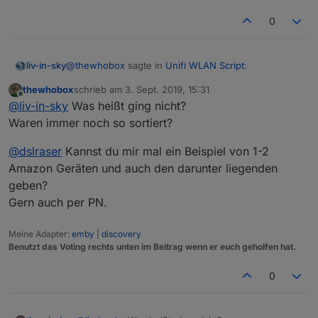
fangen alle mit einem kleinen Buchstaben
an, wahrscheinlich passt die Sortierung
0
deshalb irgendwie nicht.
@
thewhobox
sagte in
Unifi WLAN Script
:
liv-in-sky
versuch.sort(function (alpha, beta) {

      if (alpha.hostname.toLowerCase() < b
thewhobox
schrieb am
3. Sept. 2019, 15:31
zuletzt editiert von
Offline
        return -1;

@
dslraser
sagte in
Unifi WLAN Script
:
@
liv-in-sky
Was heißt ging nicht?
      if (alpha.hostname.toLowerCase() > b
Waren immer noch so sortiert?
kenn ich - aber leider geht's nicht - habe ich gestern
        return 1;

Gerade gesehen, die Amazon Geräte
getestet
      return 0;

@
dslraser
Kannst du mir mal ein Beispiel von 1-2
fangen alle mit einem kleinen Buchstaben
Amazon Geräten und auch den darunter liegenden
an, wahrscheinlich passt die Sortierung
deshalb irgendwie nicht.
geben?
Das sollte das Sortierproblem lösen.
Gern auch per PN.
versuch.sort(function (alpha, beta) {

      if (alpha.hostname.toLowerCase() < b
Meine Adapter:
emby
|
discovery
Benutzt das Voting rechts unten im Beitrag wenn er euch geholfen hat.
        return -1;

      if (alpha.hostname.toLowerCase() > b
0
        return 1;

      return 0;
