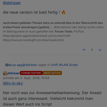
Offline
@
dslraser
eingebunden, sieht etwas besser auf dem Handy aus.
(gesucht habe ich eigentlich nach responsive, aber da
die neue version ist bald fertig ! 🔥
bin ich mir nicht sicher ob das in der geschriebenen
Datei geht, oder im iQontrol Adapter selbst)
nach einem gelösten Thread wäre es sinnvoll dies in der Überschrift des
ersten Posts einzutragen [gelöst]-...
Bitte benutzt das Voting rechts unten
im Beitrag wenn er euch geholfen hat.
Forum-Tools:
PicPick
https://picpick.app/en/download/ und ScreenToGif
https://www.screentogif.com/downloads.html
1
@
dslraser
sagte in
Unifi WLAN Script
:
liv-in-sky
dslraser
FORUM TESTING
MOST ACTIVE
Offline
<iframe width="100% "height="100%
schrieb am
3. Sept. 2019, 10:04
zuletzt editiert von
"frameborder="0" src="htmlclients.html">
@
liv-in-sky
ja cool - im querfomat perfect !
</iframe
hier noch was zur Anwesenheitserkennung. Der Ansatz
ist auch ganz interessant. Vielleicht bekommt man
diesen Wert auch ins Script