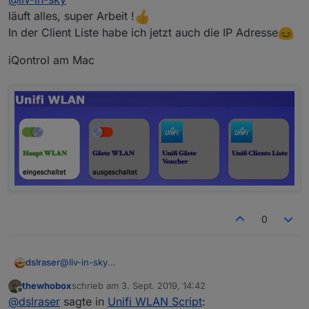
läuft alles, super Arbeit !
In der Client Liste habe ich jetzt auch die IP Adresse
iQontrol am Mac
0
@
liv-in-sky
dslraser
die Sortierung der Clients in den Objekten klappt fast.
thewhobox
schrieb am
3. Sept. 2019, 14:42
Ich habe eine alphabetische Reihenfolge, bis auf alle
zuletzt editiert von
Offline
@
dslraser
sagte in
Unifi WLAN Script
:
Amazon ECHO Geräte habe sich