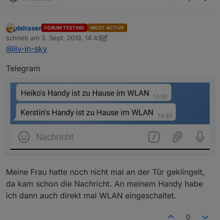
dslraser
FORUM TESTING
MOST ACTIVE
Offline
schrieb am
3. Sept. 2019, 14:43
zuletzt editiert von dslraser
9. März 2019, 16:44
@
liv-in-sky
Telegram
Meine Frau hatte noch nicht mal an der Tür geklingelt,
da kam schon die Nachricht. An meinem Handy habe
ich dann auch direkt mal WLAN eingeschaltet.
0