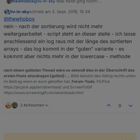
@
liv-in-sky
Was heißt ging nicht?
thewhobox
Das sollte das Sortierproblem lösen.
Waren immer noch so sortiert?
liv-in-sky
schrieb am
3. Sept. 2019, 15:34
@
dslraser
Kannst du mir mal ein Beispiel von 1-2
zuletzt editiert von
Offline
@
thewhobox
Amazon Geräten und auch den darunter liegenden
geben?
nein - nach der sortierung wird nicht mehr
Gern auch per PN.
weitergearbeitet - script steht an dieser stelle - ich lasse
anschliessend ein log raus mit der länge des sortierten
arrays - das log kommt in der "guten" variante - es
kokmmt aber nichts mehr in der lowercase - methode
nach einem gelösten Thread wäre es sinnvoll dies in der Überschrift des
ersten Posts einzutragen [gelöst]-...
Bitte benutzt das Voting rechts unten
im Beitrag wenn er euch geholfen hat.
Forum-Tools:
PicPick
https://picpick.app/en/download/ und ScreenToGif
https://www.screentogif.com/downloads.html
2 Antworten
0