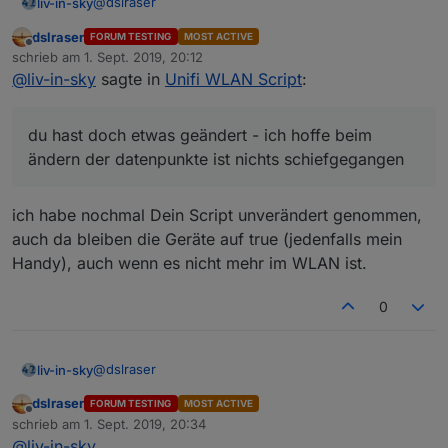
@
dslraser
liv-in-sky
dslraser
FORUM TESTING
MOST ACTIVE
sorry - ich bin "überprogrammiert" - lass uns morgen
Offline
schrieb am
1. Sept. 2019, 20:12
weitermachen - heute geht nix mehr
zuletzt editiert von
@
liv-in-sky
sagte in
Unifi WLAN Script
:
nur noch eines -
du hast doch etwas geändert - ich hoffe beim ändern
der datenpunkte ist nichts schiefgegangen
du hast doch etwas geändert - ich hoffe beim
ändern der datenpunkte ist nichts schiefgegangen
ich habe nochmal Dein Script unverändert genommen,
auch da bleiben die Geräte auf true (jedenfalls mein
Handy), auch wenn es nicht mehr im WLAN ist.
0
@
dslraser
liv-in-sky
dslraser
FORUM TESTING
MOST ACTIVE
sorry - ich bin "überprogrammiert" - lass uns morgen
Offline
schrieb am
1. Sept. 2019, 20:34
weitermachen - heute geht nix mehr
zuletzt editiert von
@
liv-in-sky
nur noch eines -