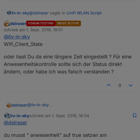
@
dslraser
sagte in
Unifi WLAN Script
:
liv-in-sky
dslraser
FORUM TESTING
MOST ACTIVE
Offline
@
liv-in-sky
sagte in
Unifi WLAN Script
:
schrieb am
1. Sept. 2019, 19:01
zuletzt editiert von
@
liv-in-sky
welche genau ?
Wifi_Client_State
auf wunsch kann eine
anwesenheitskontrolle eingeschaltet
oder hast Du da eine längere Zeit eingestellt ? Für eine
werden - alle unifi clients bekommen einen
datenpunkt (ähnlich wie im ping adapter)
Anwesenheitskontrolle sollte sich der Status direkt
ändern, oder habe ich was falsch verstanden ?
Die DP werden im Moment aber nicht
0
aktualisiert, oder ?
@
liv-in-sky
dslraser
Wifi_Client_State
liv-in-sky
schrieb am
1. Sept. 2019, 19:04
oder hast Du da eine längere Zeit eingestellt ? Für
zuletzt editiert von
Offline
@
dslraser
eine Anwesenheitskontrolle sollte sich der Status
direkt ändern, oder habe ich was falsch verstanden ?
du musst " anwesenheit" auf true setzen am