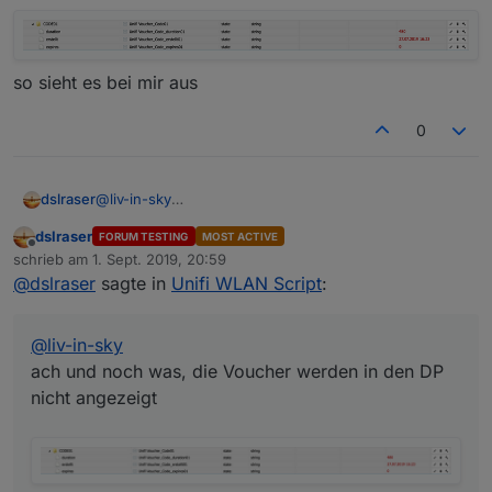
so sieht es bei mir aus
0
@
liv-in-sky
dslraser
ach und noch was, die Voucher werden in den DP
dslraser
FORUM TESTING
MOST ACTIVE
nicht angezeigt
Offline
schrieb am
1. Sept. 2019, 20:59
so sieht es bei mir aus
zuletzt editiert von
@
dslraser
sagte in
Unifi WLAN Script
:
@
liv-in-sky
ach und noch was, die Voucher werden in den DP
nicht angezeigt