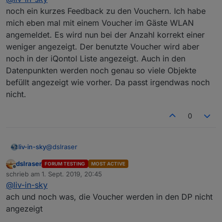
du hast doch etwas geändert - ich hoffe beim ändern
noch ein kurzes Feedback zu den Vouchern. Ich habe
der datenpunkte ist nichts schiefgegangen
mich eben mal mit einem Voucher im Gäste WLAN
angemeldet. Es wird nun bei der Anzahl korrekt einer
weniger angezeigt. Der benutzte Voucher wird aber
noch in der iQontol Liste angezeigt. Auch in den
Datenpunkten werden noch genau so viele Objekte
befüllt angezeigt wie vorher. Da passt irgendwas noch
nicht.
0
@
dslraser
liv-in-sky
dslraser
FORUM TESTING
MOST ACTIVE
sorry - ich bin "überprogrammiert" - lass uns morgen
Offline
schrieb am
1. Sept. 2019, 20:45
weitermachen - heute geht nix mehr
zuletzt editiert von
@
liv-in-sky
nur noch eines -
du hast doch etwas geändert - ich hoffe beim ändern
ach und noch was, die Voucher werden in den DP nicht
der datenpunkte ist nichts schiefgegangen
angezeigt