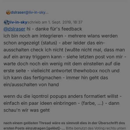
@
liv-in-sky
dslraser
Ich bin wieder zu Hause und habe gleich mal den
liv-in-sky
schrieb am
1. Sept. 2019, 18:37
Rechner angemacht
Soll ich Deine Variante in den ersten Beitrag stellen ?
zuletzt editiert von
Offline
@
dslraser
hi - danke für's feedback
Bzw., soll ich die vorerst finale Variante immer oben im
ich habe Dein Script 1:1 übernommen und es läuft alles
ersten Beitrag einfügen ? (lässt sich dann für die
! Prima Arbeit
ich bin noch am integrieren - mehrere wlans werden
Nachwelt besser finden ? )
Aus den Button hast Du Switch gemacht, dann würde
schon angezeigt (status) - aber leider das ein-
ja eigentlich auch einer reichen ? Also einer für
ausschalten check ich nicht (wußte nicht mal, dass man
an/aus. Ich habe es für mich nur leicht abgewandelt,
auf ein array triggern kann - siehe letzten post von mir -
ich habe in den Datenpunkten das "Wifi" entfernt, da
warte doch noch ein wenig mit dem einstellen auf die
ich es gern unter Unifi finden möchte.
iQontrol als PopUp und iframe läuft auch, top!
erste seite - vielleicht antwortet thewhobox noch und
ich kann das fertigmachen - immer hin geht das
ein/ausschalten von hand
wenn du die iqontrol popups anders formatiert willst -
einfach ein paar ideen einbringen - (farbe, ...) - dann
schau'n wir was geht
nach einem gelösten Thread wäre es sinnvoll dies in der Überschrift des
ersten Posts einzutragen [gelöst]-...
Bitte benutzt das Voting rechts unten