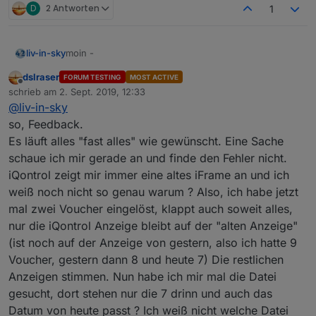
D
2 Antworten
1
moin -
liv-in-sky
dslraser
FORUM TESTING
MOST ACTIVE
ich habe nochmal getestet und dummen fehler
Offline
schrieb am
2. Sept. 2019, 12:33
gefunden - sorry
zuletzt editiert von
@
liv-in-sky
bitte nur das script von mir benutzen - sonst
bitte nochmal testen
kann ich keine fehleranalyse machen
so, Feedback.
wichtig
Es läuft alles "fast alles" wie gewünscht. Eine Sache
bitte alte datenpunkte löschen bevor du das
schaue ich mir gerade an und finde den Fehler nicht.
script neu laufen läßt
Spoiler
iQontrol zeigt mir immer eine altes iFrame an und ich
der pfad der constante const=dpPrefix muss mit
der javascript instanz übereinsimmen, in dem
weiß noch nicht so genau warum ? Also, ich habe jetzt
das script läuft
mal zwei Voucher eingelöst, klappt auch soweit alles,
javascript-instanz 0 muss dann const dpPrefix =
nur die iQontrol Anzeige bleibt auf der "alten Anzeige"
"javascript.0."; lauten (
da lag mein
(ist noch auf der Anzeige von gestern, also ich hatte 9
denkfehler
)
Voucher, gestern dann 8 und heute 7) Die restlichen
Anzeigen stimmen. Nun habe ich mir mal die Datei
gesucht, dort stehen nur die 7 drinn und auch das
Datum von heute passt ? Ich weiß nicht welche Datei