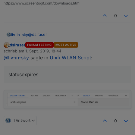
das habe ich weiter oben auch schon gefragt, na mal
https://www.screentogif.com/downloads.html
sehen...
0
@
dslraser
liv-in-sky
dslraser
FORUM TESTING
MOST ACTIVE
duration = dauer
Offline
schrieb am
1. Sept. 2019, 18:44
statusexpires = ablaufstatus ????
zuletzt editiert von
@
liv-in-sky
sagte in
Unifi WLAN Script
:
statusexpires
1 Antwort
0