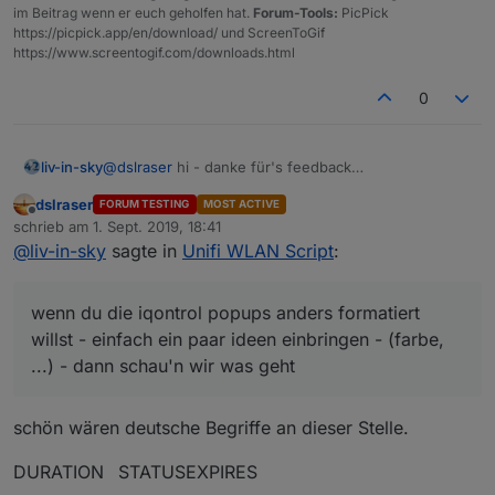
im Beitrag wenn er euch geholfen hat.
Forum-Tools:
PicPick
https://picpick.app/en/download/ und ScreenToGif
https://www.screentogif.com/downloads.html
0
@
dslraser
hi - danke für's feedback
liv-in-sky
ich bin noch am integrieren - mehrere wlans werden
dslraser
FORUM TESTING
MOST ACTIVE
schon angezeigt (status) - aber leider das ein-
wenn du die iqontrol popups anders formatiert willst
Offline
schrieb am
1. Sept. 2019, 18:41
ausschalten check ich nicht (wußte nicht mal, dass
- einfach ein paar ideen einbringen - (farbe, ...) -
zuletzt editiert von
@
liv-in-sky
sagte in
Unifi WLAN Script
:
man auf ein array triggern kann - siehe letzten post
dann schau'n wir was geht
von mir - warte doch noch ein wenig mit dem
einstellen auf die erste seite - vielleicht antwortet
wenn du die iqontrol popups anders formatiert
thewhobox noch und ich kann das fertigmachen -
immer hin geht das ein/ausschalten von hand
willst - einfach ein paar ideen einbringen - (farbe,
...) - dann schau'n wir was geht
schön wären deutsche Begriffe an dieser Stelle.
DURATION STATUSEXPIRES