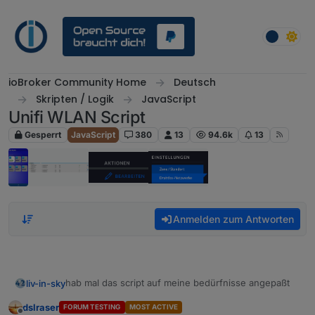
Weiter zum Inhalt
ioBroker Community Home
Deutsch
Skripten / Logik
JavaScript
Unifi WLAN Script
Gesperrt
JavaScript
380
13
94.6k
13
Anmelden zum Antworten
hab mal das script auf meine bedürfnisse angepaßt
liv-in-sky
dslraser
FORUM TESTING
MOST ACTIVE
die neuen änderungen von thehowbox sind