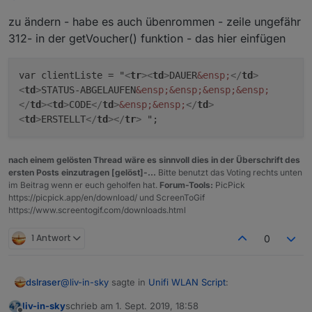
datenpunkte löschen !!!
zu ändern - habe es auch übenrommen - zeile ungefähr
312- in der getVoucher() funktion - das hier einfügen
sieht so aus:
var clientListe = "
<
tr
>
<
td
>
DAUER
&ensp;
</
td
>
<
td
>
STATUS-ABGELAUFEN
&ensp;
&ensp;
&ensp;
&ensp;
</
td
>
<
td
>
CODE
</
td
>
&ensp;
&ensp;
</
td
>
<
td
>
ERSTELLT
</
td
>
</
tr
>
";
nach einem gelösten Thread wäre es sinnvoll dies in der Überschrift des
ersten Posts einzutragen [gelöst]-...
Bitte benutzt das Voting rechts unten
im Beitrag wenn er euch geholfen hat.
Forum-Tools:
PicPick
https://picpick.app/en/download/ und ScreenToGif
https://www.screentogif.com/downloads.html
1 Antwort
0
@
liv-in-sky
sagte in
Unifi WLAN Script
:
dslraser
liv-in-sky
schrieb am
1. Sept. 2019, 18:58
zuletzt editiert von