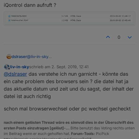
iQontrol dann aufruft ?
0
dslraser
@
liv-in-sky
so, Feedback.
liv-in-sky
schrieb am
2. Sept. 2019, 12:41
Es läuft alles "fast alles" wie gewünscht. Eine Sache
zuletzt editiert von
Offline
@
dslraser
das verstehe ich nun garnicht - könnte das
schaue ich mir gerade an und finde den Fehler nicht.
iQontrol zeigt mir immer eine altes iFrame an und ich
ein cahe problem des browsers sein ? die datei hat ja
weiß noch nicht so genau warum ? Also, ich habe jetzt
das aktuelle datum und zeit und du sagst, der inhalt der
mal zwei Voucher eingelöst, klappt auch soweit alles,
datei ist auch richtig
nur die iQontrol Anzeige bleibt auf der "alten Anzeige"
(ist noch auf der Anzeige von gestern, also ich hatte 9
schon mal browserwechsel oder pc wechsel gecheckt
Voucher, gestern dann 8 und heute 7) Die restlichen
Anzeigen stimmen. Nun habe ich mir mal die Datei
gesucht, dort stehen nur die 7 drinn und auch das
nach einem gelösten Thread wäre es sinnvoll dies in der Überschrift des
Datum von heute passt ? Ich weiß nicht welche Datei
ersten Posts einzutragen [gelöst]-...
Bitte benutzt das Voting rechts unten
iQontrol dann aufruft ?
im Beitrag wenn er euch geholfen hat.
Forum-Tools:
PicPick