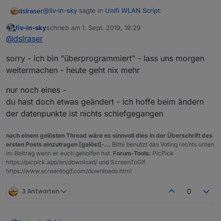
@
liv-in-sky
sagte in
Unifi WLAN Script
:
dslraser
liv-in-sky
schrieb am
1. Sept. 2019, 19:29
zuletzt editiert von
Offline
var clientListe = "<tr><td>DAUER </td>
@
dslraser
<td>STATUS-ABGELAUFEN </td>
damit wird aber in iQontrol noch nichts anderes
<td>CODE</td> </td><td>ERSTELLT</td>
sorry - ich bin "überprogrammiert" - lass uns morgen
angezeigt, welche stelle ist es für iQontrol ?
</tr> ";
weitermachen - heute geht nix mehr
nur noch eines -
du hast doch etwas geändert - ich hoffe beim ändern
der datenpunkte ist nichts schiefgegangen
nach einem gelösten Thread wäre es sinnvoll dies in der Überschrift des
ersten Posts einzutragen [gelöst]-...
Bitte benutzt das Voting rechts unten
im Beitrag wenn er euch geholfen hat.
Forum-Tools:
PicPick
https://picpick.app/en/download/ und ScreenToGif
https://www.screentogif.com/downloads.html
3 Antworten
0