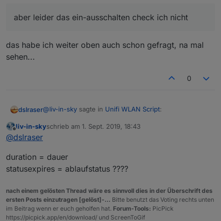
aber leider das ein-ausschalten check ich nicht
das habe ich weiter oben auch schon gefragt, na mal
sehen...
0
@
liv-in-sky
sagte in
Unifi WLAN Script
:
dslraser
liv-in-sky
schrieb am
1. Sept. 2019, 18:43
zuletzt editiert von
Offline
wenn du die iqontrol popups anders formatiert
@
dslraser
willst - einfach ein paar ideen einbringen -
schön wären deutsche Begriffe an dieser Stelle.
(farbe, ...) - dann schau'n wir was geht
duration = dauer
statusexpires = ablaufstatus ????
DURATION STATUSEXPIRES
nach einem gelösten Thread wäre es sinnvoll dies in der Überschrift des
aber leider das ein-ausschalten check ich nicht
ersten Posts einzutragen [gelöst]-...
Bitte benutzt das Voting rechts unten
im Beitrag wenn er euch geholfen hat.
Forum-Tools:
PicPick
https://picpick.app/en/download/ und ScreenToGif