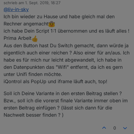
Offline
schrieb am
1. Sept. 2019, 18:27
nicht integriert - auch kein zweites netzwerk
zuletzt editiert von
@
liv-in-sky
möglichkeit für iqontrol anzeige(als popup) und
Spoiler
formatierung ist integriert
Ich bin wieder zu Hause und habe gleich mal den
standardmäßig wird eine tabelle für clients und
Rechner angemacht
voucher erzeugt
evtl kommt noch die "zweite netzwerk" sache dazu -
ich habe Dein Script 1:1 übernommen und es läuft alles !
auf wunsch kann eine anwesenheitskontrolle
kann ich nicht garantieren
Prima Arbeit
eingeschaltet werden - alle unifi clients
wer will - bitte testen und kurzes feedback - ob
bekommen einen datenpunkt (ähnlich wie im
clients in iqontrol:
es läuft
Aus den Button hast Du Switch gemacht, dann würde ja
ping adapter)
eigentlich auch einer reichen ? Also einer für an/aus. Ich
voucher abfrage kann aktiviert werden
habe es für mich nur leicht abgewandelt, ich habe in
standard pfad für datenpunkt-verzeichnispfad
kann eingestellt werden (falls man schon ein
den Datenpunkten das "Wifi" entfernt, da ich es gern
laufendes script hat kann hier ein neuer
unter Unifi finden möchte.
datenpfad konfiguriert werden
iQontrol als PopUp und iframe läuft auch, top!
es werden nur updates geschrieben (für
clients, vouchers (datenpunkte /file)) , um zu
Soll ich Deine Variante in den ersten Beitrag stellen ?
verhindern, dass dauernd etwas geschrieben
Bzw., soll ich die vorerst finale Variante immer oben im
oder brechnet wird
voucher in iqontrol:
falls man das script und existierende
ersten Beitrag einfügen ? (lässt sich dann für die
datenpunkte hat - bitte alle
Nachwelt besser finden ? )
datenpunkte löschen !!!
0
sieht so aus: