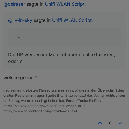
Offline
auf wunsch kann eine anwesenheitskontrolle
@
dslraser
sagte in
Unifi WLAN Script
:
eingeschaltet werden - alle unifi clients
Die DP werden im Moment aber nicht aktualisiert, oder
bekommen einen datenpunkt (ähnlich wie im
?
@
liv-in-sky
sagte in
Unifi WLAN Script
:
ping adapter)
Die DP werden im Moment aber nicht aktualisiert,
oder ?
welche genau ?
nach einem gelösten Thread wäre es sinnvoll dies in der Überschrift des
ersten Posts einzutragen [gelöst]-...
Bitte benutzt das Voting rechts unten
im Beitrag wenn er euch geholfen hat.
Forum-Tools:
PicPick
https://picpick.app/en/download/ und ScreenToGif
https://www.screentogif.com/downloads.html
0