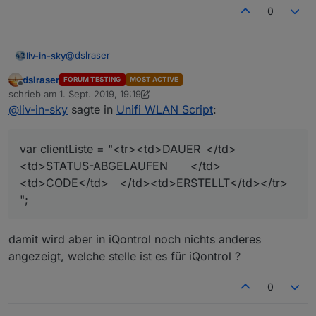
0
@
dslraser
liv-in-sky
dslraser
FORUM TESTING
MOST ACTIVE
zu ändern - habe es auch übenrommen - zeile
Offline
schrieb am
1. Sept. 2019, 19:19
ungefähr 312- in der getVoucher() funktion - das hier
zuletzt editiert von dslraser
9. Jan. 2019, 21:20
@
liv-in-sky
sagte in
Unifi WLAN Script
:
einfügen
var clientListe = "<tr><td>DAUER </td>
<td>STATUS-ABGELAUFEN </td>
<td>CODE</td> </td><td>ERSTELLT</td></tr>
";
damit wird aber in iQontrol noch nichts anderes
angezeigt, welche stelle ist es für iQontrol ?
0