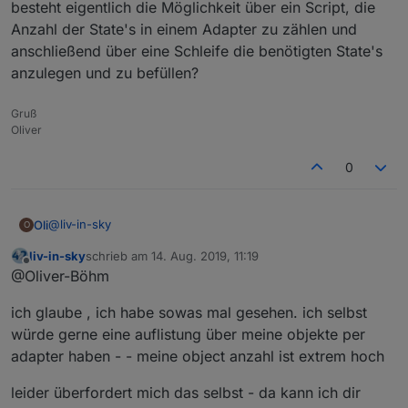
besteht eigentlich die Möglichkeit über ein Script, die
damit bekomme ich den namen - diesen speichere
Anzahl der State's in einem Adapter zu zählen und
ich dann in einen extra datenpunkt
anschließend über eine Schleife die benötigten State's
(wahrscheinlich gehts auch anders - aber ich glaube,
anzulegen und zu befüllen?
blockly direct unterstützt das nicht -
https://forum.iobroker.net/post/240879
)
Gruß
Oliver
0
@
liv-in-sky
Oli
O
liv-in-sky
schrieb am
14. Aug. 2019, 11:19
danke für die Info,
zuletzt editiert von
Offline
@Oliver-Böhm
besteht eigentlich die Möglichkeit über ein Script, die
ich glaube , ich habe sowas mal gesehen. ich selbst
Anzahl der State's in einem Adapter zu zählen und
anschließend über eine Schleife die benötigten State's
würde gerne eine auflistung über meine objekte per
anzulegen und zu befüllen?
adapter haben - - meine object anzahl ist extrem hoch
leider überfordert mich das selbst - da kann ich dir