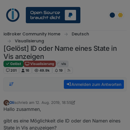
Weiter zum Inhalt
ioBroker Community Home
Deutsch
Visualisierung
[Gelöst] ID oder Name eines State in
Vis anzeigen
Gelöst
Visualisierung
vis
201
16
49.9k
19
Anmelden zum Antworten
Oli
schrieb am
12. Aug. 2019, 18:55
O
zuletzt editiert von Oli
Offline
Hallo zusammen,
gibt es eine Möglichkeit die ID oder den Namen eines
State in Vis anzuzeigen?