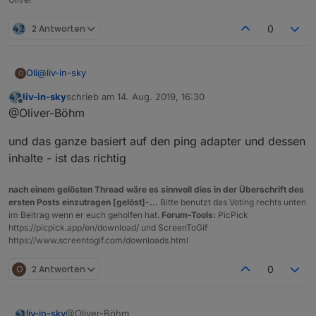
2 Antworten
0
@
liv-in-sky
Oli
O
liv-in-sky
schrieb am
14. Aug. 2019, 16:30
da hast du mich jetzt falsch verstanden, möchte das wie
zuletzt editiert von
Offline
@Oliver-Böhm
folgt anlegen:
und das ganze basiert auf den ping adapter und dessen
inhalte - ist das richtig
nach einem gelösten Thread wäre es sinnvoll dies in der Überschrift des
ersten Posts einzutragen [gelöst]-...
Bitte benutzt das Voting rechts unten
Heizöl = Netzwerk
im Beitrag wenn er euch geholfen hat.
Forum-Tools:
PicPick
https://picpick.app/en/download/ und ScreenToGif
Bestelldaten = Gerät 1
https://www.screentogif.com/downloads.html
Entladestellen = Gerätename
und das für jedes Gerät.
Heizölsorte = IP Adresse
O
2 Antworten
0
Zusätzlich sollte noch ein Datenpunkt mit der Anzahl der
Geräte angelegt werden, sobald dieser sich ändert, sollte
das Script ausgeführt werden.
@Oliver-Böhm
liv-in-sky