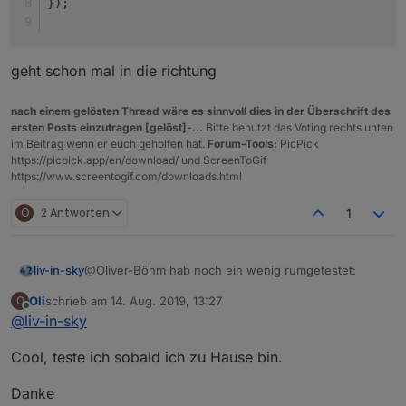
});
geht schon mal in die richtung
nach einem gelösten Thread wäre es sinnvoll dies in der Überschrift des
ersten Posts einzutragen [gelöst]-...
Bitte benutzt das Voting rechts unten
im Beitrag wenn er euch geholfen hat.
Forum-Tools:
PicPick
https://picpick.app/en/download/ und ScreenToGif
https://www.screentogif.com/downloads.html
O
2 Antworten
1
@Oliver-Böhm hab noch ein wenig rumgetestet:
liv-in-sky
Oli
schrieb am
14. Aug. 2019, 13:27
O
dieses script bringt alle objecte unter dem ping
zuletzt editiert von
Offline
@
liv-in-sky
adapter ins log - du mußt das "raspberry3" ersetzen
mit deinen namen (ist meist der hostname)
gleichzeitig werden dahinter die namen angezeigt
Cool, teste ich sobald ich zu Hause bin.
var cacheSelector = $('state[id=ping.0.raspbe
Danke
console.log(cacheSelector);
