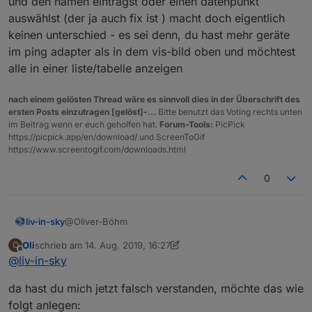
und den namen einträgst oder einen datenpunkt
auswählst (der ja auch fix ist ) macht doch eigentlich
keinen unterschied - es sei denn, du hast mehr geräte
im ping adapter als in dem vis-bild oben und möchtest
alle in einer liste/tabelle anzeigen
nach einem gelösten Thread wäre es sinnvoll dies in der Überschrift des
ersten Posts einzutragen [gelöst]-...
Bitte benutzt das Voting rechts unten
im Beitrag wenn er euch geholfen hat.
Forum-Tools:
PicPick
https://picpick.app/en/download/ und ScreenToGif
https://www.screentogif.com/downloads.html
0
@Oliver-Böhm
liv-in-sky
Oli
schrieb am
14. Aug. 2019, 16:27
O
also einen ordner mit datenpunkte, die wie die
zuletzt editiert von Oli
Offline
@
liv-in-sky
namen der geräte im netzwerk heißen und der inhalt
soll die ip adresse sein - mit punkten
damit du aber das erreichst, was du ganz oben
da hast du mich jetzt falsch verstanden, möchte das wie
gefragt hast, ist das ganz schön viel aufwand.
vorallem weiß ich noch nicht, wie du diesen
folgt anlegen: