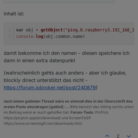
inhalt ist:
var
 obj = 
getObject
(
"ping.0.raspberry3.192_168_17
console
.
log
(obj.
common
.
name
)
damit bekomme ich den namen - diesen speichere ich
dann in einen extra datenpunkt
(wahrscheinlich gehts auch anders - aber ich glaube,
blockly direct unterstützt das nicht -
https://forum.iobroker.net/post/240879
)
nach einem gelösten Thread wäre es sinnvoll dies in der Überschrift des
ersten Posts einzutragen [gelöst]-...
Bitte benutzt das Voting rechts unten
im Beitrag wenn er euch geholfen hat.
Forum-Tools:
PicPick
https://picpick.app/en/download/ und ScreenToGif
https://www.screentogif.com/downloads.html
2