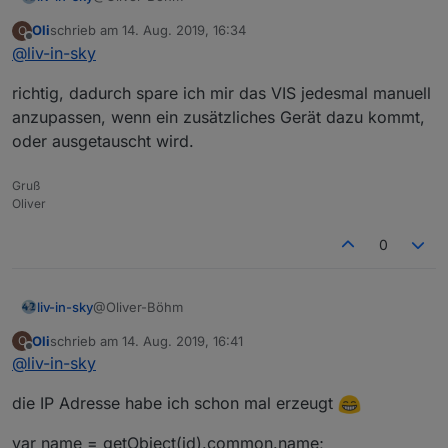
Oli
schrieb am
14. Aug. 2019, 16:34
O
und das ganze basiert auf den ping adapter und
zuletzt editiert von
Offline
@
liv-in-sky
dessen inhalte - ist das richtig
richtig, dadurch spare ich mir das VIS jedesmal manuell
anzupassen, wenn ein zusätzliches Gerät dazu kommt,
oder ausgetauscht wird.
Gruß
Oliver
0
@Oliver-Böhm
liv-in-sky
Oli
schrieb am
14. Aug. 2019, 16:41
O
und das ganze basiert auf den ping adapter und
zuletzt editiert von
Offline
@
liv-in-sky
dessen inhalte - ist das richtig
die IP Adresse habe ich schon mal erzeugt
var name = getObject(id).common.name;