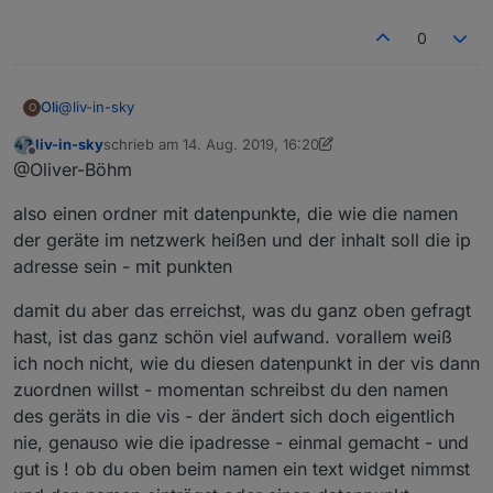
0
@
liv-in-sky
Oli
O
liv-in-sky
schrieb am
14. Aug. 2019, 16:20
ja die Namen und IP Adressen, die IP Adressen sind ja in
zuletzt editiert von liv-in-sky
Offline
@Oliver-Böhm
der ID enthalten, da müsste ja nur der Unterstrich durch
einem Punkt ersetzt werden.
also einen ordner mit datenpunkte, die wie die namen
der geräte im netzwerk heißen und der inhalt soll die ip
adresse sein - mit punkten
damit du aber das erreichst, was du ganz oben gefragt
hast, ist das ganz schön viel aufwand. vorallem weiß
ich noch nicht, wie du diesen datenpunkt in der vis dann
zuordnen willst - momentan schreibst du den namen
des geräts in die vis - der ändert sich doch eigentlich
nie, genauso wie die ipadresse - einmal gemacht - und
gut is ! ob du oben beim namen ein text widget nimmst