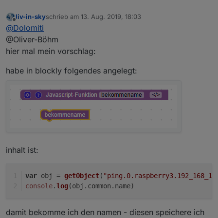
liv-in-sky
schrieb am
13. Aug. 2019, 18:03
zuletzt editiert von
Offline
@
Dolomiti
@Oliver-Böhm
hier mal mein vorschlag:
habe in blockly folgendes angelegt:
inhalt ist:
var
 obj = 
getObject
(
"ping.0.raspberry3.192_168_17
console
.
log
(obj.
common
.
name
)
damit bekomme ich den namen - diesen speichere ich