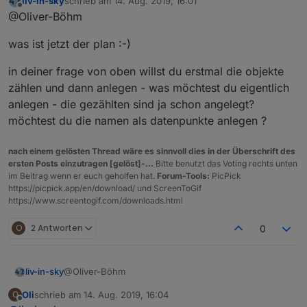
liv-in-sky
schrieb am
14. Aug. 2019, 16:01
soweit funktioniert es bei mir auch
zuletzt editiert von
Offline
@Oliver-Böhm
was ist jetzt der plan :-)
in deiner frage von oben willst du erstmal die objekte
zählen und dann anlegen - was möchtest du eigentlich
anlegen - die gezählten sind ja schon angelegt?
möchtest du die namen als datenpunkte anlegen ?
nach einem gelösten Thread wäre es sinnvoll dies in der Überschrift des
ersten Posts einzutragen [gelöst]-...
Bitte benutzt das Voting rechts unten
im Beitrag wenn er euch geholfen hat.
Forum-Tools:
PicPick
https://picpick.app/en/download/ und ScreenToGif
https://www.screentogif.com/downloads.html
O
2 Antworten
0
@Oliver-Böhm
liv-in-sky
Oli
schrieb am
14. Aug. 2019, 16:04
O
was ist jetzt der plan :-)
zuletzt editiert von
Offline