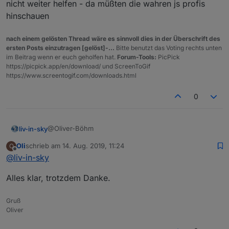
nicht weiter helfen - da müßten die wahren js profis
hinschauen
nach einem gelösten Thread wäre es sinnvoll dies in der Überschrift des
ersten Posts einzutragen [gelöst]-...
Bitte benutzt das Voting rechts unten
im Beitrag wenn er euch geholfen hat.
Forum-Tools:
PicPick
https://picpick.app/en/download/ und ScreenToGif
https://www.screentogif.com/downloads.html
0
@Oliver-Böhm
liv-in-sky
Oli
schrieb am
14. Aug. 2019, 11:24
O
ich glaube , ich habe sowas mal gesehen. ich selbst
zuletzt editiert von
Offline
@
liv-in-sky
würde gerne eine auflistung über meine objekte per
adapter haben - - meine object anzahl ist extrem
leider überfordert mich das selbst - da kann ich dir
Alles klar, trotzdem Danke.
hoch
nicht weiter helfen - da müßten die wahren js profis
hinschauen
Gruß
Oliver