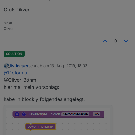
Gruß Oliver
Gruß
Oliver
0
liv-in-sky
schrieb am
13. Aug. 2019, 18:03
zuletzt editiert von
Offline
@
Dolomiti
@Oliver-Böhm
hier mal mein vorschlag:
habe in blockly folgendes angelegt: