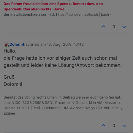
Das Forum freut sich über eine Spende. Benutzt dazu den
Spendenbutton oben rechts. Danke!
der Installationsfixer:
curl -fsL https://iobroker.net/fix.sh | bash -
0
Dolomiti
schrieb am
13. Aug. 2019, 16:43
zuletzt editiert von
Offline
Hallo,
die Frage hatte ich vor einiger Zeit auch schon mal
gestellt und leider keine Lösung/Antwort bekommen.
Gruß
Dolomiti
Benutzt das Voting rechts unten im Beitrag wenn er euch geholfen hat.
Intel N100 (32GB,256GB SSD), Proxmox -> Debian 13 in VM (Master) +
Debian 13 in CT (Test) + Debmatic, HM-Aktoren, Wago 750-880, Shelly,
Zigbee
0