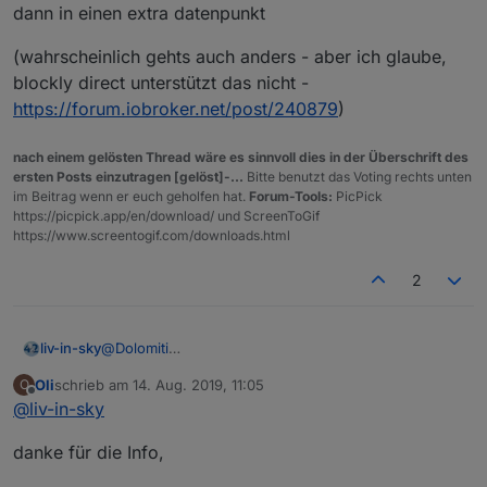
dann in einen extra datenpunkt
(wahrscheinlich gehts auch anders - aber ich glaube,
blockly direct unterstützt das nicht -
https://forum.iobroker.net/post/240879
)
nach einem gelösten Thread wäre es sinnvoll dies in der Überschrift des
ersten Posts einzutragen [gelöst]-...
Bitte benutzt das Voting rechts unten
im Beitrag wenn er euch geholfen hat.
Forum-Tools:
PicPick
https://picpick.app/en/download/ und ScreenToGif
https://www.screentogif.com/downloads.html
2
@
Dolomiti
liv-in-sky
@Oliver-Böhm
Oli
schrieb am
14. Aug. 2019, 11:05
O
hier mal mein vorschlag:
habe in blockly folgendes angelegt:
zuletzt editiert von
Offline
@
liv-in-sky
inhalt ist:
danke für die Info,
var obj = getObject("ping.0.raspberry3.192_16