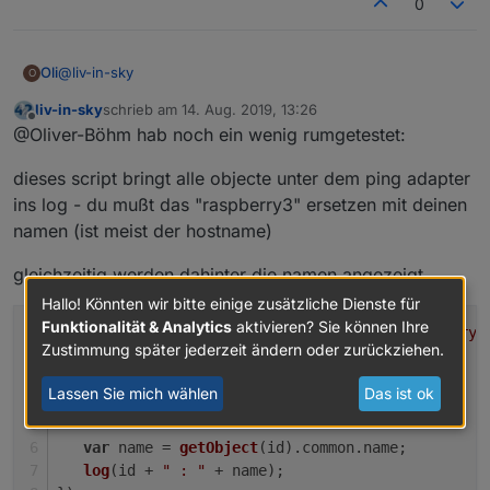
0
@
liv-in-sky
Oli
O
liv-in-sky
schrieb am
14. Aug. 2019, 13:26
Alles klar, trotzdem Danke.
zuletzt editiert von
Offline
@Oliver-Böhm hab noch ein wenig rumgetestet:
dieses script bringt alle objecte unter dem ping adapter
ins log - du mußt das "raspberry3" ersetzen mit deinen
namen (ist meist der hostname)
gleichzeitig werden dahinter die namen angezeigt
Hallo! Könnten wir bitte einige zusätzliche Dienste für
Funktionalität & Analytics
aktivieren? Sie können Ihre
var
 cacheSelector = $(
'state[id=ping.0.raspberry3
Zustimmung später jederzeit ändern oder zurückziehen.
console
.
log
(cacheSelector);
Lassen Sie mich wählen
Das ist ok
cacheSelector.
each
(
function
(
id, i
) {
var
 name = 
getObject
(id).
common
.
name
;
log
(id + 
" : "
 + name);