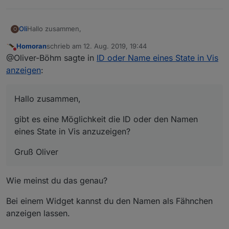
Hallo zusammen,
Oli
O
Homoran
schrieb am
12. Aug. 2019, 19:44
gibt es eine Möglichkeit die ID oder den Namen eines State
zuletzt editiert von
Nicht stören
@Oliver-Böhm sagte in
ID oder Name eines State in Vis
in Vis anzuzeigen?
Gruß Oliver
anzeigen
:
Hallo zusammen,
gibt es eine Möglichkeit die ID oder den Namen
eines State in Vis anzuzeigen?
Gruß Oliver
Wie meinst du das genau?
Bei einem Widget kannst du den Namen als Fähnchen
anzeigen lassen.