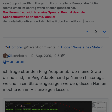
kein Support per PN! - Fragen im Forum stellen -
Benutzt das Voting
rechts unten im Beitrag wenn er euch geholfen hat.
Das Forum freut sich über eine Spende. Benutzt dazu den
Spendenbutton oben rechts. Danke!
der Installationsfixer:
curl -fsL https://iobroker.net/fix.sh | bash -
0
@Oliver-Böhm sagte in
ID oder Name eines State in
Homoran
Vis anzeigen
:
Oli
schrieb am
12. Aug. 2019, 19:54
O
zuletzt editiert von Oli
8. Dez. 2019, 21:56
Offline
@
Homoran
Hallo zusammen,
Wie meinst du das genau?
gibt es eine Möglichkeit die ID oder den Namen
ich frage über den Ping Adapter ab, ob meine Gräte
eines State in Vis anzuzeigen?
online sind, Im Ping Adapter sind ja Namen hinterlegt,
Bei einem Widget kannst du den Namen als
welche in ein State eingetragen werden, diesen Namen
Gruß Oliver
Fähnchen anzeigen lassen.
möchte ich im Vis anzeigen lassen.