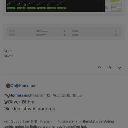
Gruß
Oliver
0
@
Homoran
Oli
O
Homoran
schrieb am
12. Aug. 2019, 19:55
ich frage über den Ping Adapter ab, ob meine Gräte online
zuletzt editiert von
Nicht stören
@Oliver-Böhm
sind, Im Ping Adapter sind ja Namen hinterlegt, welche in
ein State eingetragen werden, diesen Namen möchte ich im
Ok, das ist was anderes.
Vis anzeigen lassen.
kein Support per PN! - Fragen im Forum stellen -
Benutzt das Voting
rechts unten im Beitrag wenn er euch geholfen hat.