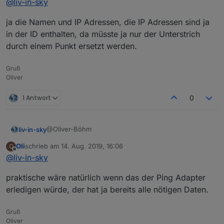
@
liv-in-sky
in deiner frage von oben willst du erstmal die objekte
ja die Namen und IP Adressen, die IP Adressen sind ja
zählen und dann anlegen - was möchtest du
eigentlich anlegen - die gezählten sind ja schon
in der ID enthalten, da müsste ja nur der Unterstrich
angelegt? möchtest du die namen als datenpunkte
durch einem Punkt ersetzt werden.
anlegen ?
Gruß
Oliver
1 Antwort
0
@Oliver-Böhm
liv-in-sky
Oli
schrieb am
14. Aug. 2019, 16:06
O
was ist jetzt der plan :-)
zuletzt editiert von
Offline
@
liv-in-sky
in deiner frage von oben willst du erstmal die objekte
praktische wäre natürlich wenn das der Ping Adapter
zählen und dann anlegen - was möchtest du
eigentlich anlegen - die gezählten sind ja schon
erledigen würde, der hat ja bereits alle nötigen Daten.
angelegt? möchtest du die namen als datenpunkte
anlegen ?
Gruß
Oliver