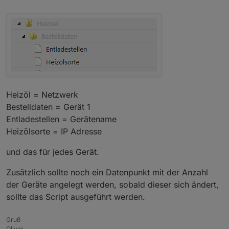
datenpunkt in der vis dann zuordnen willst -
momentan schreibst du den namen des geräts in die
vis - der ändert sich doch eigentlich nie, genauso
wie die ipadresse - einmal gemacht - und gut is ! ob
du oben beim namen ein text widget nimmst und den
namen einträgst oder einen datenpunkt auswählst
(der ja auch fix ist ) macht doch eigentlich keinen
unterschied - es sei denn, du hast mehr geräte im
ping adapter als in dem vis-bild oben und möchtest
alle in einer liste/tabelle anzeigen
Heizöl = Netzwerk
Bestelldaten = Gerät 1
Entladestellen = Gerätename
Heizölsorte = IP Adresse
und das für jedes Gerät.
Zusätzlich sollte noch ein Datenpunkt mit der Anzahl
der Geräte angelegt werden, sobald dieser sich ändert,
sollte das Script ausgeführt werden.
Gruß
Oliver