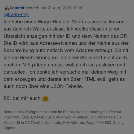
cacheSelector.each(function(id, i) {

  counter = counter+1

Dolomiti
schrieb am
17. Aug. 2019, 12:16
zuletzt editiert von
Offline
   var devicename = getObject(id).common.name
@
liv-in-sky
   var ip = id.replace(/_/g, ".");

Ich habe einen Wago-Bus per Modbus angeschlossen,
   var ip = ip.replace(/ping.0.raspberry3./g,
aus dem ich Werte auslese. Ich wollte diese in einer
Übersicht anzeigen mit der ID und dem Namen des DP.
  // log(id + " : " + devicename + " : " + ip
   var devicenameName=devicename;

Die ID wird aus Adresse+Namen und der Name aus der
Beschreibung automatisch vom Adapter erzeugt. Damit
   devicename="Netzwerk.Gerät"+counter.toStri
ich die Beschreibung nur an einer Stelle und nicht auch
   createState(devicename, 'empty', { name: 
   setStateDelayed(devicename, devicenameName
noch im VIS pflegen muss, wollte ich sie auslesen und
   devicename="Netzwerk.Gerät"+counter.toStri
darstellen. Ich denke ich versuche mal deinen Weg mit
   setStateDelayed(devicename, ip, 800);

dem erzeugen und darstellen über HTML evtl. geht es
   createState(devicename, 'empty', { name: 
auch noch über eine JSON-Tabelle.
   var wert1 = getState(id).val;

   if (wert1) wert1 = "✅";

PS: bei mir auch
   if (!wert1) wert1= "❌";

  htmlString=htmlString.concat("<tr><td>" + 
Benutzt das Voting rechts unten im Beitrag wenn er euch geholfen hat.
});

Intel N100 (32GB,256GB SSD), Proxmox -> Debian 13 in VM (Master) +
Debian 13 in CT (Test) + Debmatic, HM-Aktoren, Wago 750-880, Shelly,
  //log(counter);

Zigbee
  createState('Netzwerk.StringHTML', 0, {nam