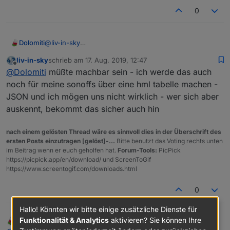
  createState('Netzwerk.Anzahl', 0, { name: 
0
  setStateDelayed('Netzwerk.Anzahl', counter,
@
liv-in-sky
Dolomiti
Ich habe einen Wago-Bus per Modbus
liv-in-sky
schrieb am
17. Aug. 2019, 12:47
angeschlossen, aus dem ich Werte auslese. Ich wollte
PS: bei mir auch
zuletzt editiert von
Offline
@
Dolomiti
müßte machbar sein - ich werde das auch
diese in einer Übersicht anzeigen mit der ID und dem
Namen des DP. Die ID wird aus Adresse+Namen und
noch für meine sonoffs über eine hml tabelle machen -
der Name aus der Beschreibung automatisch vom
JSON und ich mögen uns nicht wirklich - wer sich aber
Adapter erzeugt. Damit ich die Beschreibung nur an
auskennt, bekommt das sicher auch hin
einer Stelle und nicht auch noch im VIS pflegen muss,
wollte ich sie auslesen und darstellen. Ich denke ich
versuche mal deinen Weg mit dem erzeugen und
nach einem gelösten Thread wäre es sinnvoll dies in der Überschrift des
darstellen über HTML evtl. geht es auch noch über
ersten Posts einzutragen [gelöst]-...
Bitte benutzt das Voting rechts unten
eine JSON-Tabelle.
im Beitrag wenn er euch geholfen hat.
Forum-Tools:
PicPick
https://picpick.app/en/download/ und ScreenToGif
https://www.screentogif.com/downloads.html
0
Hallo! Könnten wir bitte einige zusätzliche Dienste für
Funktionalität & Analytics
aktivieren? Sie können Ihre
Dolomiti
schrieb am
17. Aug. 2019, 13:36
zuletzt editiert von Dolomiti
Offline