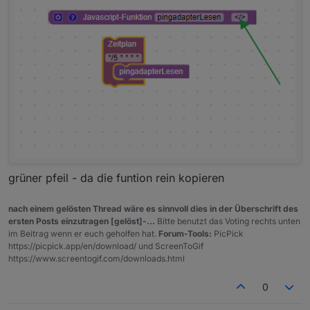
grüner pfeil - da die funtion rein kopieren
nach einem gelösten Thread wäre es sinnvoll dies in der Überschrift des
ersten Posts einzutragen [gelöst]-...
Bitte benutzt das Voting rechts unten
im Beitrag wenn er euch geholfen hat.
Forum-Tools:
PicPick
var cacheSelector = $('state[id=ping.0.raspbe
https://picpick.app/en/download/ und ScreenToGif
https://www.screentogif.com/downloads.html
var htmlString ="<table><tr><td>NAME&ensp; &
var cacheSelector = $('[id=ping.0.raspberry3.
0
//console.log(cacheSelector);

var counter =0;
