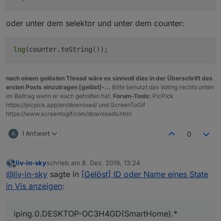
oder unter dem selektor und unter dem counter:
log
nach einem gelösten Thread wäre es sinnvoll dies in der Überschrift des
ersten Posts einzutragen [gelöst]-...
Bitte benutzt das Voting rechts unten
im Beitrag wenn er euch geholfen hat.
Forum-Tools:
PicPick
https://picpick.app/en/download/ und ScreenToGif
https://www.screentogif.com/downloads.html
A
1 Antwort
0
liv-in-sky
schrieb am
8. Dez. 2019, 13:24
zuletzt editiert von
Offline
@
liv-in-sky
sagte in
[Gelöst] ID oder Name eines State
in Vis anzeigen
:
iping.0.DESKTOP-OC3H4GD(SmartHome).*