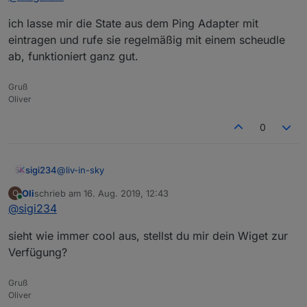
Servus
legt die datenpunkte unter javascript.0.Netzwerk
ich lasse mir die State aus dem Ping Adapter mit
ab - ```bitte Hostnamen wieder ändern!!! 2 mal:
eintragen und rufe sie regelmäßig mit einem scheudle
auch im replace
Habe dein Script an meinen Ping-Adapter angepasst.
ab, funktioniert ganz gut.
Hat auch einwandfrei alles angelegt.
Nur passen true/false nicht zusammen.
Gruß
Hier im Ping wird es mir als true angezeigt.
Oliver
Aber vom Script kommt ein false retour.
0
@
liv-in-sky
sigi234
Oli
schrieb am
16. Aug. 2019, 12:43
O
Danke, cooles Skript..............
zuletzt editiert von
Online
@
sigi234
sieht wie immer cool aus, stellst du mir dein Wiget zur
Verfügung?
Gruß
Oliver