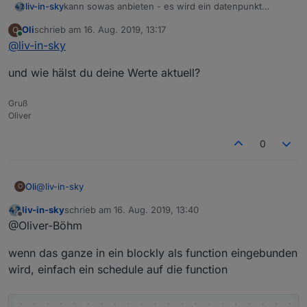
kann sowas anbieten - es wird ein datenpunkt
liv-in-sky
erstellt javascript.0.Netzwerk.StringHTML und ein
Oli
schrieb am
16. Aug. 2019, 13:17
O
html widget mit binding - hostname ändern nicht
es ist kein schedule vorhanden, weil das ganze für
zuletzt editiert von
Online
@
liv-in-sky
vergessen (das raspberry3 ersetzen mit eigenen
blockly integration gedacht war
namen- 2 mal)
und wie hälst du deine Werte aktuell?
Gruß
Oliver
0
@
liv-in-sky
Oli
O
liv-in-sky
schrieb am
16. Aug. 2019, 13:40
und wie hälst du deine Werte aktuell?
zuletzt editiert von
Offline
@Oliver-Böhm
wenn das ganze in ein blockly als function eingebunden
wird, einfach ein schedule auf die function