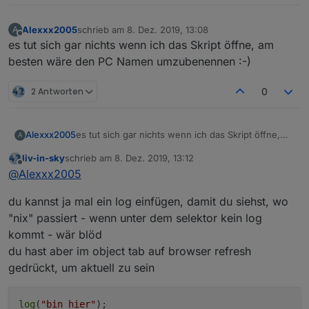
Alexxx2005
schrieb am
8. Dez. 2019, 13:08
A
zuletzt editiert von
Offline
es tut sich gar nichts wenn ich das Skript öffne, am
besten wäre den PC Namen umzubenennen :-)
2 Antworten
0
Alexxx2005
es tut sich gar nichts wenn ich das Skript öffne,
A
am besten wäre den PC Namen umzubenennen
liv-in-sky
schrieb am
8. Dez. 2019, 13:12
:-)
zuletzt editiert von
Offline
@
Alexxx2005
du kannst ja mal ein log einfügen, damit du siehst, wo
"nix" passiert - wenn unter dem selektor kein log
kommt - wär blöd
du hast aber im object tab auf browser refresh
gedrückt, um aktuell zu sein
log
(
"bin hier"
);