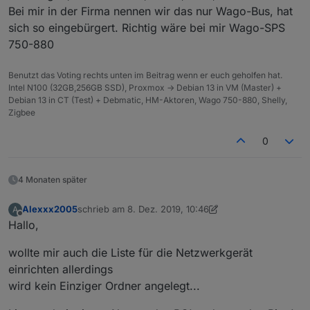
Bei mir in der Firma nennen wir das nur Wago-Bus, hat
sich so eingebürgert. Richtig wäre bei mir Wago-SPS
750-880
Benutzt das Voting rechts unten im Beitrag wenn er euch geholfen hat.
Intel N100 (32GB,256GB SSD), Proxmox -> Debian 13 in VM (Master) +
Debian 13 in CT (Test) + Debmatic, HM-Aktoren, Wago 750-880, Shelly,
Zigbee
0
4 Monaten später
Alexxx2005
schrieb am
8. Dez. 2019, 10:46
A
zuletzt editiert von Alexxx2005
12. Aug. 2019, 13:06
Offline
Hallo,
wollte mir auch die Liste für die Netzwerkgerät
einrichten allerdings
wird kein Einziger Ordner angelegt...