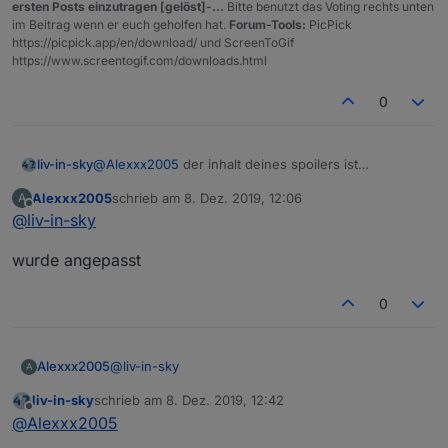
_ haben und nicht ein . wie sonst immer.
ersten Posts einzutragen [gelöst]-...
Bitte benutzt das Voting rechts unten
im Beitrag wenn er euch geholfen hat.
Forum-Tools:
PicPick
https://picpick.app/en/download/ und ScreenToGif
https://www.screentogif.com/downloads.html
Spoiler
0
Grüße Alex
liv-in-sky
@
Alexxx2005
der inhalt deines spoilers ist
unbrauchbar
Alexxx2005
schrieb am
8. Dez. 2019, 12:06
A
zuletzt editiert von
Offline
@
liv-in-sky
wurde angepasst
0
@
liv-in-sky
Alexxx2005
A
liv-in-sky
schrieb am
8. Dez. 2019, 12:42
wurde angepasst
zuletzt editiert von
Offline
@
Alexxx2005