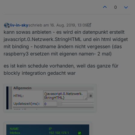
0
liv-in-sky
schrieb am
16. Aug. 2019, 13:09
zuletzt editiert von liv-in-sky
Offline
kann sowas anbieten - es wird ein datenpunkt erstellt
javascript.0.Netzwerk.StringHTML und ein html widget
mit binding - hostname ändern nicht vergessen (das
raspberry3 ersetzen mit eigenen namen- 2 mal)
es ist kein schedule vorhanden, weil das ganze für
blockly integration gedacht war