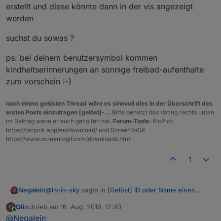
erstellt und diese könnte dann in der vis angezeigt
werden
suchst du sowas ?
ps: bei deinem benutzersymbol kommen
kindheitserinnerungen an sonnige freibad-aufenthalte
zum vorschein :-)
nach einem gelösten Thread wäre es sinnvoll dies in der Überschrift des
ersten Posts einzutragen [gelöst]-...
Bitte benutzt das Voting rechts unten
im Beitrag wenn er euch geholfen hat.
Forum-Tools:
PicPick
https://picpick.app/en/download/ und ScreenToGif
https://www.screentogif.com/downloads.html
1
@
liv-in-sky
sagte in
[Gelöst] ID oder Name eines
Negalein
State in Vis anzeigen
:
Oli
schrieb am
16. Aug. 2019, 12:40
O
zuletzt editiert von
Online
@
Negalein
probier mal