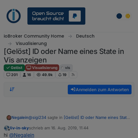
Weiter zum Inhalt
ioBroker Community Home
Deutsch
Visualisierung
[Gelöst] ID oder Name eines State in
Vis anzeigen
Gelöst
Visualisierung
vis
201
16
49.9k
19
Anmelden zum Antworten
@
sigi234
sagte in
[Gelöst] ID oder Name eines State
Negalein
in Vis anzeigen
:
liv-in-sky
schrieb am
16. Aug. 2019, 11:44
zuletzt editiert von
Offline
@
Negalein
sagte in
[Gelöst] ID oder Name eines
hi
@
Negalein