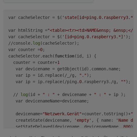
var cacheSelector = $(
'state[id=ping.0.raspberry3.*]
var htmlString =
"<table><tr><td>NAME&ensp; &ensp;</t
var cacheSelector = $(
'[id=ping.0.raspberry3.*]'
);

//console.
log
(cacheSelector);

var counter =
0
;

cacheSelector.each(
function
(id, i)
 {

  counter = counter+
1
   var devicename = getObject(id).common.name;

   var ip = id.replace(/_/g, 
"."
);

   var ip = ip.replace(/ping
.0
.raspberry3./g, 
""
);

  // 
log
(id + 
" : "
 + devicename + 
" : "
 + ip );

   var devicenameName=devicename;

   devicename=
"Netzwerk.Gerät"
+counter.toString()+
".
   createState(devicename, 
'empty'
, { name: 
'Name de
   setStateDelayed(devicename, devicenameName, 
800
);

   devicename=
"Netzwerk.Gerät"
+counter.toString()+
".