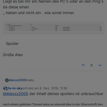
Liegt es bei mir am Namen des PC's oder an den Ping's
da diese einen
_ haben und nicht ein . wie sonst immer.
Spoiler
Grüße Alex
0
Hallo,
Alexxx2005
A
liv-in-sky
schrieb am
8. Dez. 2019, 11:36
wollte mir auch die Liste für die Netzwerkgerät
zuletzt editiert von
Offline
@
Alexxx2005
der inhalt deines spoilers ist unbrauchbar
einrichten allerdings
wird kein Einziger Ordner angelegt...
Liegt es bei mir am Namen des PC's oder an den
Ping's da diese einen
nach einem gelösten Thread wäre es sinnvoll dies in der Überschrift des