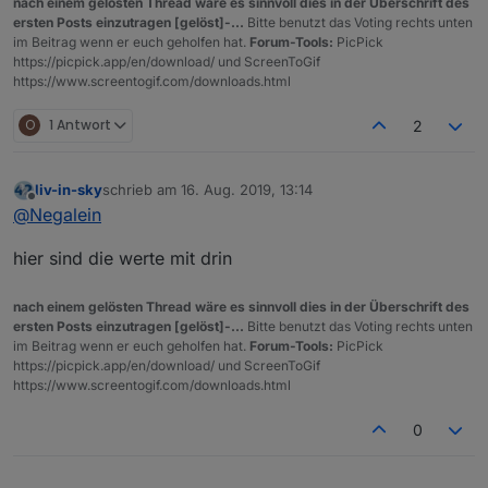
nach einem gelösten Thread wäre es sinnvoll dies in der Überschrift des
   setStateDelayed(devicename, ip, 
800
);

ersten Posts einzutragen [gelöst]-...
Bitte benutzt das Voting rechts unten
   createState(devicename, 
'empty'
, { name: 
'IP des 
im Beitrag wenn er euch geholfen hat.
Forum-Tools:
PicPick
   var wert1 = getState(id).val;

https://picpick.app/en/download/ und ScreenToGif
if
 (wert1) wert1 = 
"✅"
;

https://www.screentogif.com/downloads.html
if
 (!wert1) wert1= 
"❌"
;

  htmlString=htmlString.
concat
(
"<tr><td>"
 + devicena
O
1 Antwort
2
});

liv-in-sky
schrieb am
16. Aug. 2019, 13:14
zuletzt editiert von
Offline
@
Negalein
  //
log
(counter);

  createState(
'Netzwerk.StringHTML'
, 
0
, {name: 
'Stri
hier sind die werte mit drin
  createState(
'Netzwerk.Anzahl'
, 
0
, { name: 
'Anzahl'
  setStateDelayed(
'Netzwerk.Anzahl'
, counter, 
800
);

  setStateDelayed(
'Netzwerk.StringHTML'
, htmlString.
nach einem gelösten Thread wäre es sinnvoll dies in der Überschrift des
ersten Posts einzutragen [gelöst]-...
Bitte benutzt das Voting rechts unten
im Beitrag wenn er euch geholfen hat.
Forum-Tools:
PicPick
https://picpick.app/en/download/ und ScreenToGif
https://www.screentogif.com/downloads.html
0