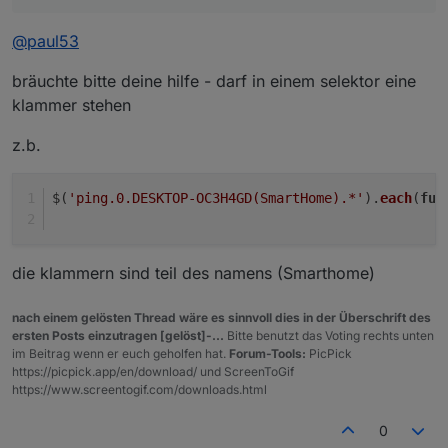
@
paul53
bräuchte bitte deine hilfe - darf in einem selektor eine
klammer stehen
z.b.
$(
'ping.0.DESKTOP-OC3H4GD(SmartHome).*'
).
each
(
fun
die klammern sind teil des namens (Smarthome)
nach einem gelösten Thread wäre es sinnvoll dies in der Überschrift des
ersten Posts einzutragen [gelöst]-...
Bitte benutzt das Voting rechts unten
im Beitrag wenn er euch geholfen hat.
Forum-Tools:
PicPick
https://picpick.app/en/download/ und ScreenToGif
https://www.screentogif.com/downloads.html
0