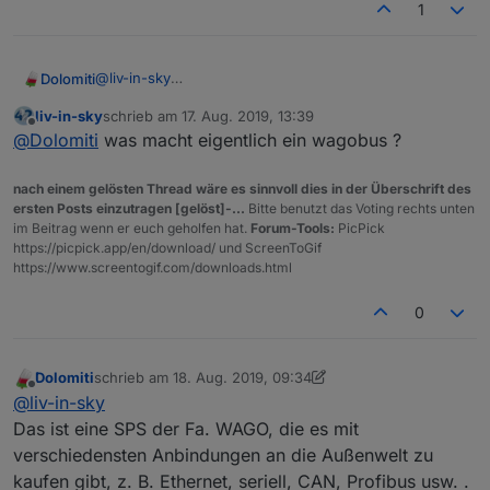
1
@
liv-in-sky
Dolomiti
So, ich habe mal etwas ausprobiert. Funktioniert sehr
liv-in-sky
schrieb am
17. Aug. 2019, 13:39
gut für mich.
Hier noch mein Skript, in dem es bestimmt
zuletzt editiert von
Offline
@
Dolomiti
was macht eigentlich ein wagobus ?
So sehen die DP´s aus.
Optimierungspotential gibt.
Spoiler
nach einem gelösten Thread wäre es sinnvoll dies in der Überschrift des
ersten Posts einzutragen [gelöst]-...
Bitte benutzt das Voting rechts unten
Wenn ich noch Lust habe probier ich das Ganze mal
im Beitrag wenn er euch geholfen hat.
Forum-Tools:
PicPick
mit Arrays oder JSON umzusetzten.
https://picpick.app/en/download/ und ScreenToGif
Danke für die Denkanstöße und Hilfe
https://www.screentogif.com/downloads.html
und so die Testausgabe des HTML-Strings
0
Dolomiti
schrieb am
18. Aug. 2019, 09:34
zuletzt editiert von Dolomiti
Offline
@
liv-in-sky
Das ist eine SPS der Fa. WAGO, die es mit
verschiedensten Anbindungen an die Außenwelt zu
kaufen gibt, z. B. Ethernet, seriell, CAN, Profibus usw. .