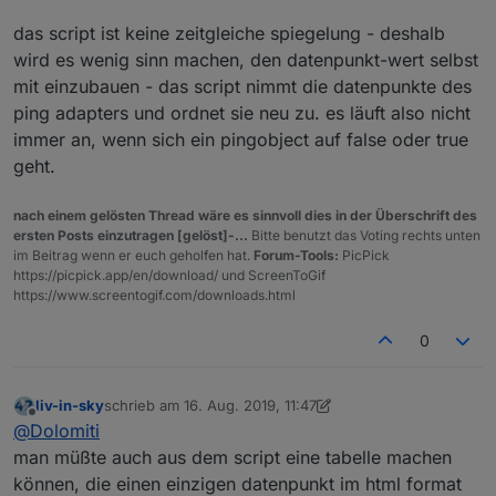
State in Vis anzeigen
:
Ah, ok, dann hab ich das falsch verstanden.
das script ist keine zeitgleiche spiegelung - deshalb
wird es wenig sinn machen, den datenpunkt-wert selbst
Nur passen true/false nicht zusammen.
mit einzubauen - das script nimmt die datenpunkte des
ping adapters und ordnet sie neu zu. es läuft also nicht
Das Skript gibt doch nur den Namen und die IP
immer an, wenn sich ein pingobject auf false oder true
aus,,,,,,,,,,
geht.
nach einem gelösten Thread wäre es sinnvoll dies in der Überschrift des
ersten Posts einzutragen [gelöst]-...
Bitte benutzt das Voting rechts unten
im Beitrag wenn er euch geholfen hat.
Forum-Tools:
PicPick
https://picpick.app/en/download/ und ScreenToGif
https://www.screentogif.com/downloads.html
0
liv-in-sky
schrieb am
16. Aug. 2019, 11:47
zuletzt editiert von liv-in-sky
Offline
@
Dolomiti
man müßte auch aus dem script eine tabelle machen
können, die einen einzigen datenpunkt im html format