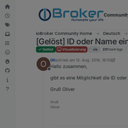
Weiter zum Inhalt
Communit
ioBroker Community Home
Deutsch
[Gelöst] ID oder Name ein
Gelöst
Visualisierung
vis
201
beiträge
Oli
schrieb am
12. Aug. 2019, 18:55
O
zuletzt editiert von Oli
Hallo zusammen,
Offline
gibt es eine Möglichkeit die ID ode
Gruß Oliver
Gruß
Oliver