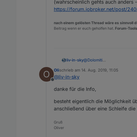
(wahrscheinlich gehts auch anders - 
https://forum.iobroker.net/post/24
nach einem gelösten Thread wäre es sinnvoll di
Beitrag wenn er euch geholfen hat.
Forum-Tools
@
Dolomiti
liv-in-sky
@Oliver-Böhm
Oli
schrieb am
14. Aug. 2019, 11:05
O
hier mal mein vorschlag:
zuletzt editiert von
@
liv-in-sky
habe in blockly folgendes a
Offline
danke für die Info,
besteht eigentlich die Möglichkeit ü
inhalt ist:
anschließend über eine Schleife die
var obj = getObject("p
Gruß
damit bekomme ich den name
Oliver