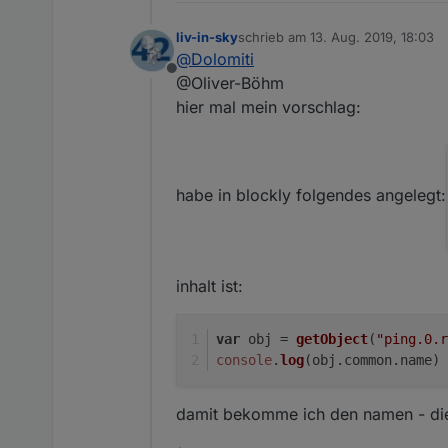
liv-in-sky
schrieb am
13. Aug. 2019, 18:03
zuletzt editiert von
@
Dolomiti
Offline
@Oliver-Böhm
hier mal mein vorschlag:
habe in blockly folgendes angelegt:
inhalt ist:
var
 obj = 
getObject
(
"ping.0.r
console
.
log
(obj.
common
.
name
)
damit bekomme ich den namen - dies