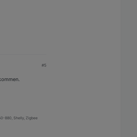
#5
bekommen.
0-880, Shelly, Zigbee