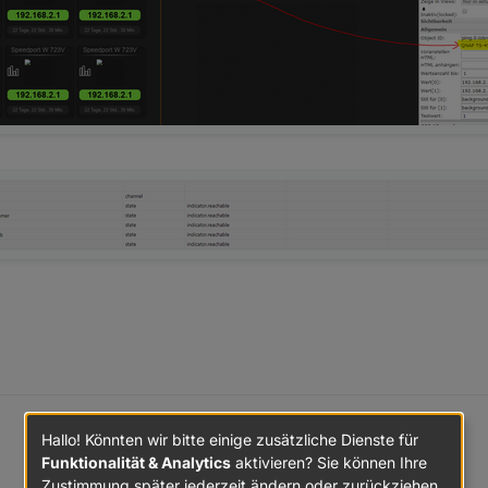
Hallo! Könnten wir bitte einige zusätzliche Dienste für
Funktionalität & Analytics
aktivieren? Sie können Ihre
, ob meine Gräte online sind, Im Ping Adapter sind ja Namen hinterlegt,
Zustimmung später jederzeit ändern oder zurückziehen.