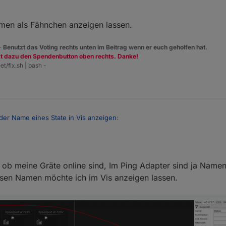
men als Fähnchen anzeigen lassen.
 -
Benutzt das Voting rechts unten im Beitrag wenn er euch geholfen hat.
zt dazu den Spendenbutton oben rechts. Danke!
et/fix.sh | bash -
der Name eines State in Vis anzeigen
:
6
 die ID oder den Namen eines State in Vis anzuzeigen?
 ob meine Gräte online sind, Im Ping Adapter sind ja Namen
iesen Namen möchte ich im Vis anzeigen lassen.
u den Namen als Fähnchen anzeigen lassen.