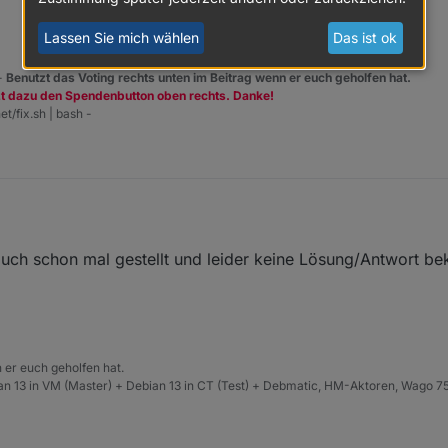
 möchte ich im Vis anzeigen lassen.
Lassen Sie mich wählen
Das ist ok
 -
Benutzt das Voting rechts unten im Beitrag wenn er euch geholfen hat.
zt dazu den Spendenbutton oben rechts. Danke!
et/fix.sh | bash -
t auch schon mal gestellt und leider keine Lösung/Antwort 
 er euch geholfen hat.
n 13 in VM (Master) + Debian 13 in CT (Test) + Debmatic, HM-Aktoren, Wago 75