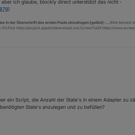
aber ich glaube, blockly direct unterstützt das nicht -
0879
)
es in der Überschrift des ersten Posts einzutragen [gelöst]-...
Bitte benutzt d
:
PicPick https://picpick.app/en/download/ und ScreenToGif https://www.scree
ngelegt:
ber ein Script, die Anzahl der State's in einem Adapter zu z
 benötigten State's anzulegen und zu befüllen?
ing.0.raspberry3.192_168_178_157");

n - diesen speichere ich dann in einen extra datenpunkt