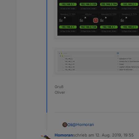
Gruß
Oliver
@
Homoran
Oli
O
Homoran
schrieb am
12. Aug. 2019, 19:55
ich frage über den Ping Adapter ab
zuletzt editiert von