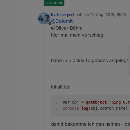
liv-in-sky
schrieb am
13. Aug. 2019, 18:03
zuletzt editiert von
@
Dolomiti
Offline
@Oliver-Böhm
hier mal mein vorschlag:
habe in blockly folgendes angelegt:
inhalt ist:
var
 obj = 
getObject
(
"ping.0.r
console
.
log
(obj.
common
.
name
)
damit bekomme ich den namen - dies