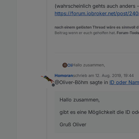
(wahrscheinlich gehts auch anders - 
https://forum.iobroker.net/post/24
nach einem gelösten Thread wäre es sinnvoll di
Beitrag wenn er euch geholfen hat.
Forum-Tools
Hallo zusammen,
Oli
O
Homoran
schrieb am
12. Aug. 2019, 19:44
gibt es eine Möglichkeit die ID o
zuletzt editiert von
@Oliver-Böhm sagte in
ID oder Name
Offline
Gruß Oliver
Hallo zusammen,
gibt es eine Möglichkeit die ID o
Gruß Oliver