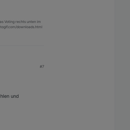
as Voting rechts unten im
ntogif.com/downloads.html
#7
ählen und