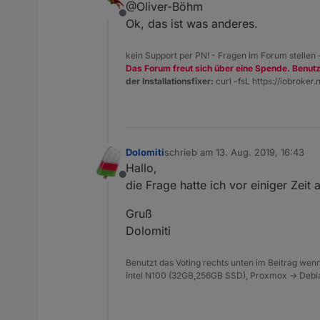
@Oliver-Böhm
eingetragen werden, diesen Namen
Offline
Ok, das ist was anderes.
kein Support per PN! - Fragen im Forum stellen
Das Forum freut sich über eine Spende. Benut
der Installationsfixer:
curl -fsL https://iobroker.n
Dolomiti
schrieb am
13. Aug. 2019, 16:43
zuletzt editiert von
Hallo,
Offline
die Frage hatte ich vor einiger Zei
Gruß
Dolomiti
Benutzt das Voting rechts unten im Beitrag wenn
Intel N100 (32GB,256GB SSD), Proxmox -> Debia