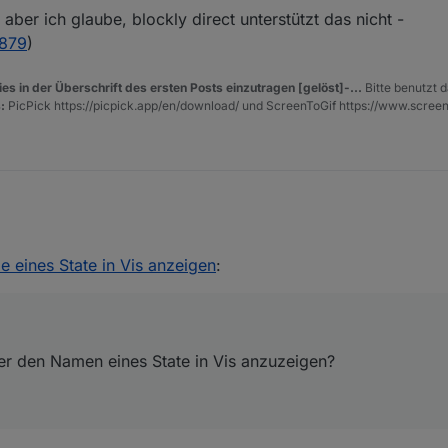
aber ich glaube, blockly direct unterstützt das nicht -
0879
)
es in der Überschrift des ersten Posts einzutragen [gelöst]-...
Bitte benutzt d
:
PicPick https://picpick.app/en/download/ und ScreenToGif https://www.scree
der den Namen eines State in Vis anzuzeigen?
 eines State in Vis anzeigen
:
der den Namen eines State in Vis anzuzeigen?