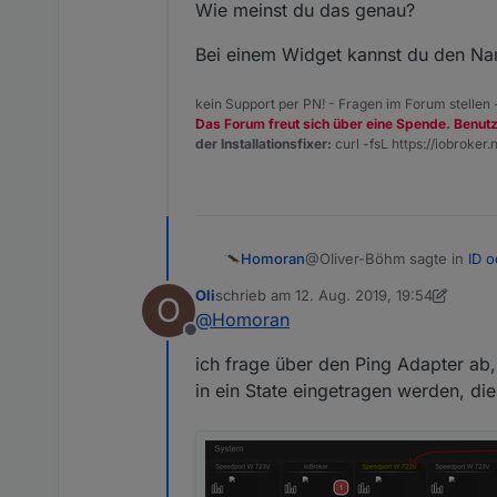
Wie meinst du das genau?
Bei einem Widget kannst du den Na
kein Support per PN! - Fragen im Forum stellen
Das Forum freut sich über eine Spende. Benut
der Installationsfixer:
curl -fsL https://iobroker.n
@Oliver-Böhm sagte in
ID o
Homoran
Oli
schrieb am
12. Aug. 2019, 19:54
O
zuletzt editiert von Oli
8. Dez. 2019, 21:5
@
Homoran
Hallo zusammen,
Offline
Wie meinst du das genau?
gibt es eine Möglichkeit
ich frage über den Ping Adapter ab,
in ein State eingetragen werden, d
Gruß Oliver
Bei einem Widget kannst d