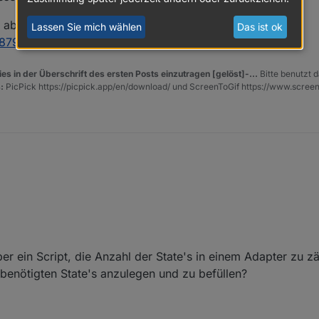
aber ich glaube, blockly direct unterstützt das nicht -
Lassen Sie mich wählen
Das ist ok
0879
)
es in der Überschrift des ersten Posts einzutragen [gelöst]-...
Bitte benutzt d
:
PicPick https://picpick.app/en/download/ und ScreenToGif https://www.scree
ngelegt:
ber ein Script, die Anzahl der State's in einem Adapter zu z
 benötigten State's anzulegen und zu befüllen?
ing.0.raspberry3.192_168_178_157");

n - diesen speichere ich dann in einen extra datenpunkt