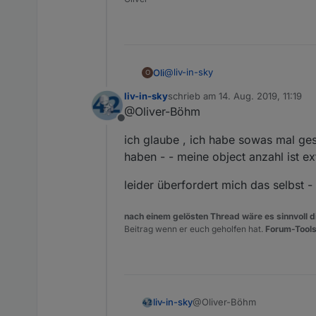
(wahrscheinlich gehts auch a
https://forum.iobroker.net/
@
liv-in-sky
Oli
O
liv-in-sky
schrieb am
14. Aug. 2019, 11:19
danke für die Info,
zuletzt editiert von
@Oliver-Böhm
Offline
besteht eigentlich die Möglichkeit
ich glaube , ich habe sowas mal ges
Schleife die benötigten State's a
haben - - meine object anzahl ist e
leider überfordert mich das selbst -
nach einem gelösten Thread wäre es sinnvoll di
Beitrag wenn er euch geholfen hat.
Forum-Tools
@Oliver-Böhm
liv-in-sky