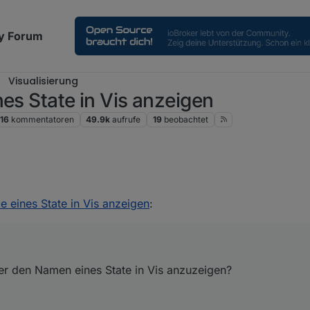
y Forum
Visualisierung
es State in Vis anzeigen
16
kommentatoren
49.9k
aufrufe
19
beobachtet
der den Namen eines State in Vis anzuzeigen?
 eines State in Vis anzeigen
:
der den Namen eines State in Vis anzuzeigen?