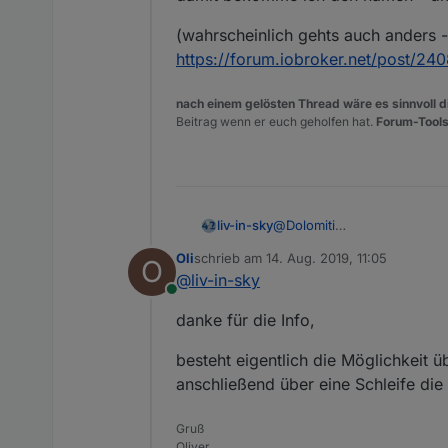
(wahrscheinlich gehts auch anders - 
https://forum.iobroker.net/post/24
nach einem gelösten Thread wäre es sinnvoll di
Beitrag wenn er euch geholfen hat.
Forum-Tools
@
Dolomiti
liv-in-sky
@Oliver-Böhm
Oli
schrieb am
14. Aug. 2019, 11:05
O
hier mal mein vorschlag:
zuletzt editiert von
@
liv-in-sky
habe in blockly folgendes a
Online
danke für die Info,
besteht eigentlich die Möglichkeit ü
inhalt ist:
anschließend über eine Schleife die
var obj = getObject("p
Gruß
damit bekomme ich den name
Oliver