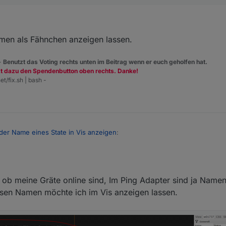
men als Fähnchen anzeigen lassen.
 -
Benutzt das Voting rechts unten im Beitrag wenn er euch geholfen hat.
zt dazu den Spendenbutton oben rechts. Danke!
et/fix.sh | bash -
der Name eines State in Vis anzeigen
:
6
 die ID oder den Namen eines State in Vis anzuzeigen?
 ob meine Gräte online sind, Im Ping Adapter sind ja Namen
iesen Namen möchte ich im Vis anzeigen lassen.
u den Namen als Fähnchen anzeigen lassen.