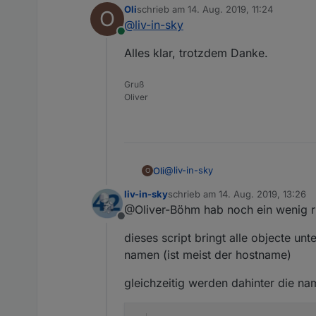
Oli
schrieb am
14. Aug. 2019, 11:24
O
ich glaube , ich habe sowas
zuletzt editiert von
@
liv-in-sky
- meine object anzahl ist e
Online
leider überfordert mich das 
Alles klar, trotzdem Danke.
Gruß
Oliver
@
liv-in-sky
Oli
O
liv-in-sky
schrieb am
14. Aug. 2019, 13:26
Alles klar, trotzdem Danke.
zuletzt editiert von
@Oliver-Böhm hab noch ein wenig r
Offline
dieses script bringt alle objecte un
namen (ist meist der hostname)
gleichzeitig werden dahinter die n