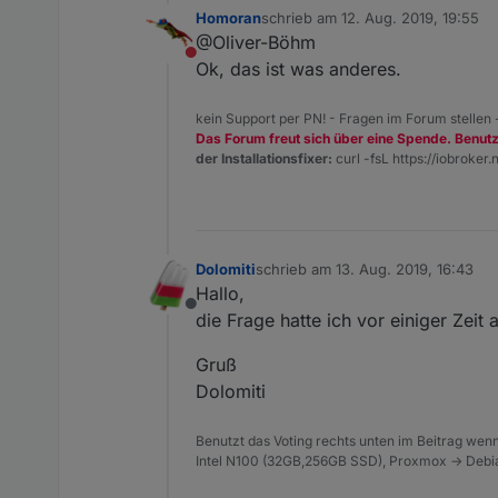
Homoran
schrieb am
12. Aug. 2019, 19:55
ich frage über den Ping Adapter ab
zuletzt editiert von
@Oliver-Böhm
eingetragen werden, diesen Namen
Nicht stören
Ok, das ist was anderes.
kein Support per PN! - Fragen im Forum stellen
Das Forum freut sich über eine Spende. Benut
der Installationsfixer:
curl -fsL https://iobroker.n
Dolomiti
schrieb am
13. Aug. 2019, 16:43
zuletzt editiert von
Hallo,
Offline
die Frage hatte ich vor einiger Zei
Gruß
Dolomiti
Benutzt das Voting rechts unten im Beitrag wenn
Intel N100 (32GB,256GB SSD), Proxmox -> Debia