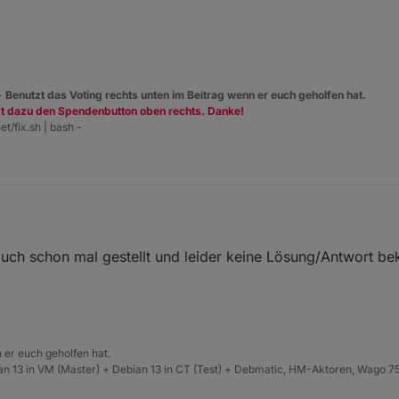
, ob meine Gräte online sind, Im Ping Adapter sind ja Namen hinterlegt,
 möchte ich im Vis anzeigen lassen.
 -
Benutzt das Voting rechts unten im Beitrag wenn er euch geholfen hat.
zt dazu den Spendenbutton oben rechts. Danke!
et/fix.sh | bash -
t auch schon mal gestellt und leider keine Lösung/Antwort 
 er euch geholfen hat.
n 13 in VM (Master) + Debian 13 in CT (Test) + Debmatic, HM-Aktoren, Wago 75