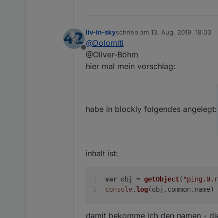
liv-in-sky
schrieb am
13. Aug. 2019, 18:03
zuletzt editiert von
@
Dolomiti
Offline
@Oliver-Böhm
hier mal mein vorschlag:
habe in blockly folgendes angelegt:
inhalt ist:
var
 obj = 
getObject
(
"ping.0.r
console
.
log
(obj.
common
.
name
)
damit bekomme ich den namen - dies