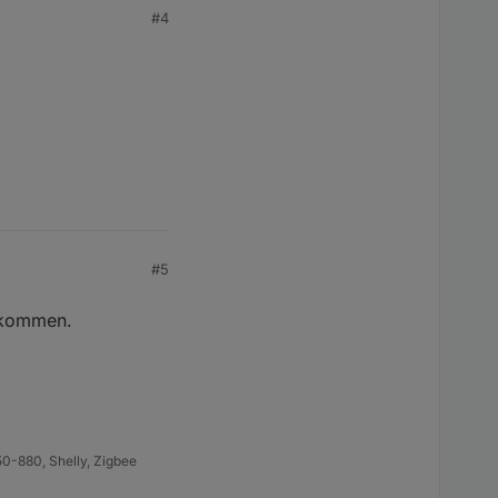
#4
 welche in ein State
#5
bekommen.
0-880, Shelly, Zigbee