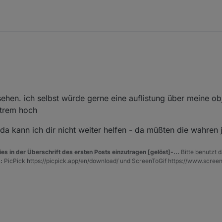
nders - aber ich glaube, blockly direct unterstützt das nicht -
post/240879
)
 über ein Script, die Anzahl der State's in einem Adapter zu zählen und
ehen. ich selbst würde gerne eine auflistung über meine ob
nzulegen und zu befüllen?
xtrem hoch
 da kann ich dir nicht weiter helfen - da müßten die wahren 
es in der Überschrift des ersten Posts einzutragen [gelöst]-...
Bitte benutzt d
:
PicPick https://picpick.app/en/download/ und ScreenToGif https://www.scree