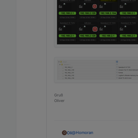
Gruß
Oliver
@
Homoran
Oli
O