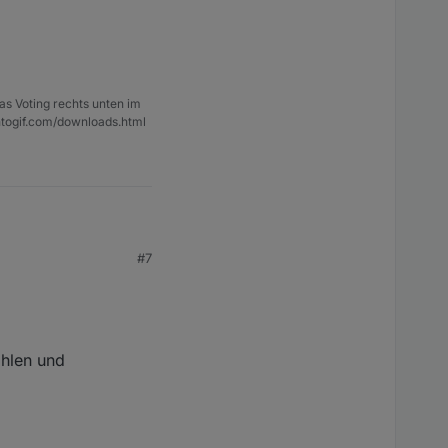
as Voting rechts unten im
ntogif.com/downloads.html
#7
ählen und