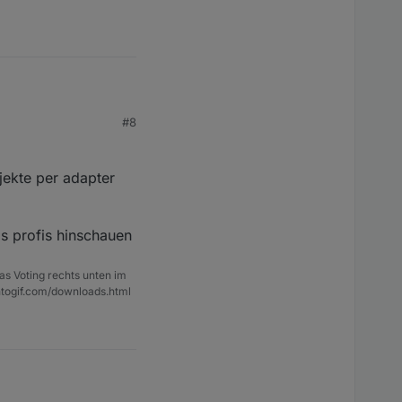
#8
 anschließend über eine
jekte per adapter
js profis hinschauen
as Voting rechts unten im
ntogif.com/downloads.html