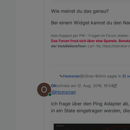
Wie meinst du das genau?
Bei einem Widget kannst du den Na
kein Support per PN! - Fragen im Forum stellen
Das Forum freut sich über eine Spende. Benut
der Installationsfixer:
curl -fsL https://iobroker.n
@Oliver-Böhm sagte in
ID o
Homoran
Oli
schrieb am
12. Aug. 2019, 19:54
O
zuletzt editiert von Oli
8. Dez. 2019, 21:5
@
Homoran
Hallo zusammen,
Online
Wie meinst du das genau?
gibt es eine Möglichkeit
ich frage über den Ping Adapter ab,
in ein State eingetragen werden, d
Gruß Oliver
Bei einem Widget kannst d