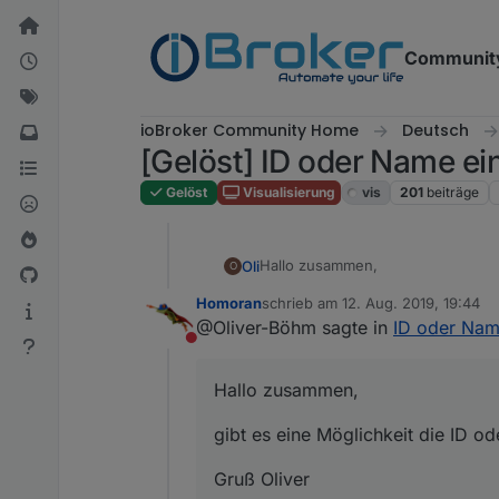
Weiter zum Inhalt
Communit
ioBroker Community Home
Deutsch
[Gelöst] ID oder Name ein
Gelöst
Visualisierung
vis
201
beiträge
Hallo zusammen,
Oli
O
Homoran
schrieb am
12. Aug. 2019, 19:44
gibt es eine Möglichkeit die ID o
zuletzt editiert von
@Oliver-Böhm sagte in
ID oder Name
Nicht stören
Gruß Oliver
Hallo zusammen,
gibt es eine Möglichkeit die ID o
Gruß Oliver