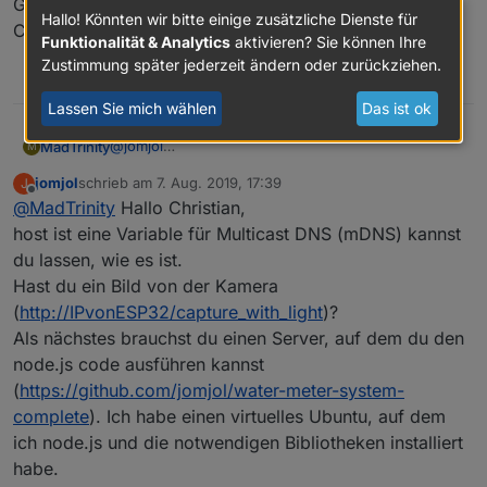
Gruss
am Code notwendig.
Hallo! Könnten wir bitte einige zusätzliche Dienste für
Christian
Ich habe eine ungtestetde, aber compilierbare Version
Funktionalität & Analytics
aktivieren? Sie können Ihre
für den ESP32 erstellt:
https://github.com/jomjol/water-
Zustimmung später jederzeit ändern oder zurückziehen.
meter-picture-provider/tree/master/ArduCAM_Server-
0
ESP32-OTA_GitHub
.
Lassen Sie mich wählen
Das ist ok
Das musst du kompilieren und mit der Arduino
Umgebung auf den ESP32 flashen.
@
jomjol
MadTrinity
M
Beste Grüße,
Danke das hat mir weitergeholfen, habe das Teil
Josef
jomjol
schrieb am
7. Aug. 2019, 17:39
J
geflasht. Habe meine WLAN Daten geändert aber
Was muss ich danach machen bzw. was wären die
zuletzt editiert von
Offline
@
MadTrinity
Hallo Christian,
bei Host nicht was soll ich da eintragen?
nächsten Schritte?
Ziel ist es die daten bei iobroker einzubinden.
host ist eine Variable für Multicast DNS (mDNS) kannst
Danke nochmal
du lassen, wie es ist.
Gruss
Hast du ein Bild von der Kamera
Christian
(
http://IPvonESP32/capture_with_light
)?
Als nächstes brauchst du einen Server, auf dem du den
node.js code ausführen kannst
(
https://github.com/jomjol/water-meter-system-
complete
). Ich habe einen virtuelles Ubuntu, auf dem
ich node.js und die notwendigen Bibliotheken installiert
habe.