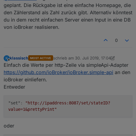
zu erstellen?
geplant. Die Rückgabe ist eine einfache Homepage, die
den Zählerstand als Zahl zurück gibt. Alternativ könntest
du in dem recht einfachen Server einen Input in eine DB
von ioBroker realisieren.
0
klassisch
schrieb am
30. Juli 2019, 17:04
K
MOST ACTIVE
zuletzt editiert von klassisch
Offline
Einfach die Werte per http-Zeile via simpleApi-Adapter
https://github.com/ioBroker/ioBroker.simple-api
an den
ioBroker einliefern.
Entweder
"set"
:
"http://ipaddress:8087/set/stateID?
value=1&prettyPrint"
oder