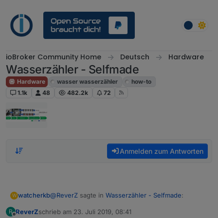
Weiter zum Inhalt
ioBroker Community Home
Deutsch
Hardware
Wasserzähler - Selfmade
Hardware
wasser wasserzähler
how-to
1.1k
48
482.2k
72
Anmelden zum Antworten
@
ReverZ
sagte in
Wasserzähler - Selfmade
:
watcherkb
W
ReverZ
schrieb am
23. Juli 2019, 08:41
R
zuletzt editiert von