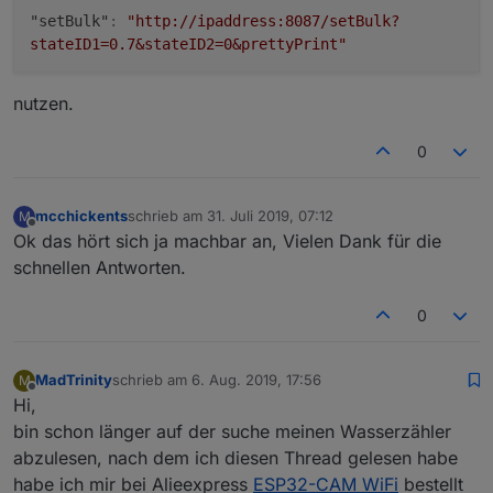
"setBulk"
:
"http://ipaddress:8087/setBulk?
stateID1=0.7&stateID2=0&prettyPrint"
nutzen.
0
mcchickents
schrieb am
31. Juli 2019, 07:12
M
zuletzt editiert von
Offline
Ok das hört sich ja machbar an, Vielen Dank für die
schnellen Antworten.
0
MadTrinity
schrieb am
6. Aug. 2019, 17:56
M
zuletzt editiert von
Offline
Hi,
bin schon länger auf der suche meinen Wasserzähler
abzulesen, nach dem ich diesen Thread gelesen habe
habe ich mir bei Alieexpress
ESP32-CAM WiFi
bestellt