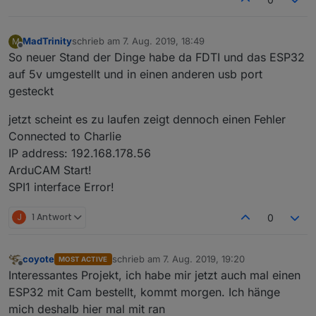
MadTrinity
schrieb am
7. Aug. 2019, 18:49
M
zuletzt editiert von
Offline
So neuer Stand der Dinge habe da FDTI und das ESP32
auf 5v umgestellt und in einen anderen usb port
gesteckt
jetzt scheint es zu laufen zeigt dennoch einen Fehler
Connected to Charlie
IP address: 192.168.178.56
ArduCAM Start!
SPI1 interface Error!
J
1 Antwort
0
coyote
schrieb am
7. Aug. 2019, 19:20
MOST ACTIVE
zuletzt editiert von
Offline
Interessantes Projekt, ich habe mir jetzt auch mal einen
ESP32 mit Cam bestellt, kommt morgen. Ich hänge
mich deshalb hier mal mit ran