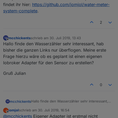
findet ihr hier:
https://github.com/jomjol/water-meter-
system-complete
.
2
mcchickents
schrieb am
30. Juli 2019, 13:43
M
zuletzt editiert von
Offline
Hallo finde den Wasserzähler sehr interessant, hab
bisher die ganzen Links nur überflogen. Meine erste
Frage hierzu wäre ob es geplant ist einen eigenen
Iobroker Adapter für den Sensor zu erstellen?
Gruß Julian
0
Hallo finde den Wasserzähler sehr interessant,
mcchickents
M
hab bisher die ganzen Links nur überflogen.
jomjol
schrieb am
30. Juli 2019, 16:54
J
Meine erste Frage hierzu wäre ob es geplant ist
Gruß Julian
zuletzt editiert von
Offline
@
mcchickents
Eigener Adapter ist erstmal nicht
einen eigenen Iobroker Adapter für den Sensor