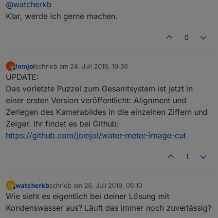
Offline
@
watcherkb
@
jomjol
Super Sache, dass du sogar den Code für den
Klar, werde ich gerne machen.
Wär cool wenn du deine Erfahrung teilen könntest.
ESP32 angepasst hast. Ich kann es kaum
Das Projekt wird bei mir wohl ein Winterprojekt
erwarten zu testen.
0
werden :)
jomjol
schrieb am
24. Juli 2019, 19:36
J
zuletzt editiert von
Offline
UPDATE:
Das vorletzte Puzzel zum Gesamtsystem ist jetzt in
einer ersten Version veröffentlicht: Alignment und
Zerlegen des Kamerabildes in die einzelnen Ziffern und
Zeiger. Ihr findet es bei Github:
https://github.com/jomjol/water-meter-image-cut
1
watcherkb
schrieb am
26. Juli 2019, 09:10
W
zuletzt editiert von
Offline
Wie sieht es eigentlich bei deiner Lösung mit
Kondenswasser aus? Läuft das immer noch zuverlässig?