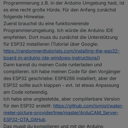
ist.
was ich machen muss damit ich mit dem Teil auch
Programmierung z.B. in der Arduino Umgebung hast, ist
meinen Wasserzähler ablesen kann ?
Vielen Dank vorab
es eine recht große Hürde. Für den Anfang zunächst
folgende Hinweise:
Gruss
Zuerst brauchst du eine funktionierende
Programmierumgebung. Ich würde die Arduino IDE
empfehlen. Dort muss du zunächst die Unterstützung
für ESP32 installieren (Tutorial über Google:
https://randomnerdtutorials.com/installing-the-esp32-
board-in-arduino-ide-windows-instructions/
)
Dann kannst du meinen Code runterladen und
compilieren. Ich habe meinen Code für den Vorgänger
des ESP32 geschriebe: ESP8266 installiert, aber der
ESP32 sollte auch klappen - evt. ist etwas Anpassung
am Code notwendig.
Ich habe eine ungtestetde, aber compilierbare Version
für den ESP32 erstellt:
https://github.com/jomjol/water-
meter-picture-provider/tree/master/ArduCAM_Server-
ESP32-OTA_GitHub
.
Das musst du kompilieren und mit der Arduino