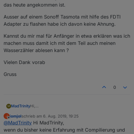
das heute angekommen ist.
Ausser auf einem Sonoff Tasmota mit hilfe des FDTI
Adapter zu flashen habe ich davon keine Ahnung.
Kannst du mir mal für Anfänger in etwa erklären was ich
machen muss damit ich mit dem Teil auch meinen
Wasserzähler ablesen kann ?
Vielen Dank vorab
Gruss
0
Hi,
MadTrinity
M
bin schon länger auf der suche meinen
jomjol
schrieb am
6. Aug. 2019, 19:25
J
Wasserzähler abzulesen, nach dem ich diesen
Ausser auf einem Sonoff Tasmota mit hilfe des FDTI
zuletzt editiert von
Offline
@
MadTrinity
Hi MadTrinity,
Thread gelesen habe habe ich mir bei Alieexpress
Adapter zu flashen habe ich davon keine Ahnung.
ESP32-CAM WiFi
bestellt das heute angekommen
Kannst du mir mal für Anfänger in etwa erklären
wenn du bisher keine Erfahrung mit Compilierung und