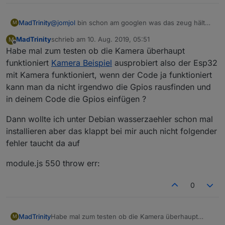
MadTrinity
@
jomjol
bin schon am googlen was das zeug hält
M
leider habe momentan wenig zeit wenn ich was in
MadTrinity
schrieb am
10. Aug. 2019, 05:51
M
erfahrung bringe werde ich mich sicher melden
zuletzt editiert von
Offline
Habe mal zum testen ob die Kamera überhaupt
funktioniert
Kamera Beispiel
ausprobiert also der Esp32
mit Kamera funktioniert, wenn der Code ja funktioniert
kann man da nicht irgendwo die Gpios rausfinden und
in deinem Code die Gpios einfügen ?
Dann wollte ich unter Debian wasserzaehler schon mal
installieren aber das klappt bei mir auch nicht folgender
fehler taucht da auf
module.js 550 throw err:
0
Habe mal zum testen ob die Kamera überhaupt
MadTrinity
M