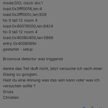
mode:DIO, clock div:1
load:0x3fff0018,len:4
load:0x3fff001c,len:928
ho 0 tail 12 room 4
load:0x40078000,len:8424
ho 0 tail 12 room 4
load:0x40080400,len:5868
entry 0x4008069c
gestartet - setup
Brownout detector was triggered
denke das Teil läuft nicht, jetzt versuche ich nach einer
lösung zu googlen.
Hast du eine Ahnung was das sein kann oder was ich
versuchen sollte ?
Gruss
Christian
0