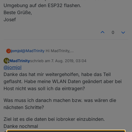
Umgebung auf den ESP32 flashen.
Beste Grüße,
Josef
0
jomjol
@
MadTrinity
Hi MadTrinity,
J
wenn du bisher keine Erfahrung mit Compilierung und
MadTrinity
schrieb am
7. Aug. 2019, 03:04
M
Programmierung z.B. in der Arduino Umgebung hast, ist
zuletzt editiert von
Offline
@
jomjol
es eine recht große Hürde. Für den Anfang zunächst
folgende Hinweise:
Danke das hat mir weitergeholfen, habe das Teil
Zuerst brauchst du eine funktionierende
geflasht. Habe meine WLAN Daten geändert aber bei
Programmierumgebung. Ich würde die Arduino IDE
Host nicht was soll ich da eintragen?
empfehlen. Dort muss du zunächst die Unterstützung
für ESP32 installieren (Tutorial über Google:
Was muss ich danach machen bzw. was wären die
https://randomnerdtutorials.com/installing-the-esp32-
nächsten Schritte?
board-in-arduino-ide-windows-instructions/
)
Dann kannst du meinen Code runterladen und
compilieren. Ich habe meinen Code für den Vorgänger
Ziel ist es die daten bei iobroker einzubinden.
des ESP32 geschriebe: ESP8266 installiert, aber der
Danke nochmal
ESP32 sollte auch klappen - evt. ist etwas Anpassung