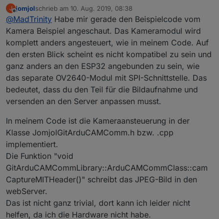
funktioniert
Kamera Beispiel
ausprobiert also der
jomjol
schrieb am
10. Aug. 2019, 08:38
J
Esp32 mit Kamera funktioniert, wenn der Code ja
Dann wollte ich unter Debian wasserzaehler schon
zuletzt editiert von
Offline
@
MadTrinity
Habe mir gerade den Beispielcode vom
funktioniert kann man da nicht irgendwo die Gpios
mal installieren aber das klappt bei mir auch nicht
rausfinden und in deinem Code die Gpios einfügen
folgender fehler taucht da auf
module.js 550 throw err:
Kamera Beispiel angeschaut. Das Kameramodul wird
?
komplett anders angesteuert, wie in meinem Code. Auf
den ersten Blick scheint es nicht kompatibel zu sein und
ganz anders an den ESP32 angebunden zu sein, wie
das separate OV2640-Modul mit SPI-Schnittstelle. Das
bedeutet, dass du den Teil für die Bildaufnahme und
versenden an den Server anpassen musst.
In meinem Code ist die Kameraansteuerung in der
Klasse JomjolGitArduCAMComm.h bzw. .cpp
implementiert.
Die Funktion "void
GitArduCAMCommLibrary::ArduCAMCommClass::cam
CaptureMITHeader()" schreibt das JPEG-Bild in den
webServer.
Das ist nicht ganz trivial, dort kann ich leider nicht
helfen, da ich die Hardware nicht habe.