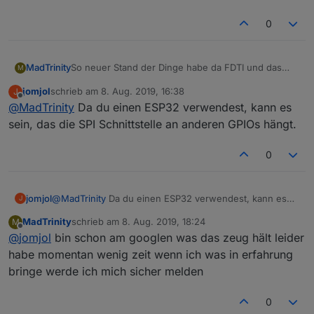
0
So neuer Stand der Dinge habe da FDTI und das
MadTrinity
M
ESP32 auf 5v umgestellt und in einen anderen usb
jomjol
schrieb am
8. Aug. 2019, 16:38
J
port gesteckt
jetzt scheint es zu laufen zeigt dennoch einen
zuletzt editiert von
Offline
@
MadTrinity
Da du einen ESP32 verwendest, kann es
Fehler
Connected to Charlie
sein, das die SPI Schnittstelle an anderen GPIOs hängt.
IP address: 192.168.178.56
ArduCAM Start!
0
SPI1 interface Error!
jomjol
@
MadTrinity
Da du einen ESP32 verwendest, kann es
J
sein, das die SPI Schnittstelle an anderen GPIOs hängt.
MadTrinity
schrieb am
8. Aug. 2019, 18:24
M
zuletzt editiert von
Offline
@
jomjol
bin schon am googlen was das zeug hält leider
habe momentan wenig zeit wenn ich was in erfahrung
bringe werde ich mich sicher melden
0