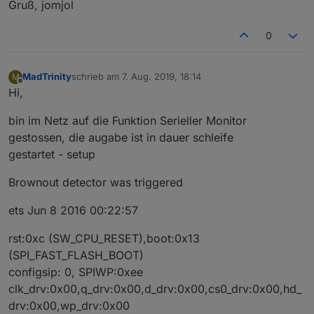
Gruß, jomjol
0
MadTrinity
schrieb am
7. Aug. 2019, 18:14
M
zuletzt editiert von
Offline
Hi,
bin im Netz auf die Funktion Serieller Monitor
gestossen, die augabe ist in dauer schleife
gestartet - setup
Brownout detector was triggered
ets Jun 8 2016 00:22:57
rst:0xc (SW_CPU_RESET),boot:0x13
(SPI_FAST_FLASH_BOOT)
configsip: 0, SPIWP:0xee
clk_drv:0x00,q_drv:0x00,d_drv:0x00,cs0_drv:0x00,hd_
drv:0x00,wp_drv:0x00