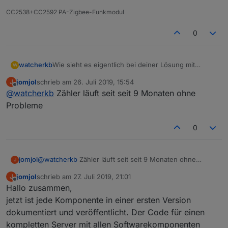
CC2538+CC2592 PA-Zigbee-Funkmodul
0
watcherkb
Wie sieht es eigentlich bei deiner Lösung mit
W
Kondenswasser aus? Läuft das immer noch
jomjol
schrieb am
26. Juli 2019, 15:54
J
zuverlässig?
zuletzt editiert von
Offline
@
watcherkb
Zähler läuft seit seit 9 Monaten ohne
Probleme
0
jomjol
@
watcherkb
Zähler läuft seit seit 9 Monaten ohne
J
Probleme
jomjol
schrieb am
27. Juli 2019, 21:01
J
zuletzt editiert von
Offline
Hallo zusammen,
jetzt ist jede Komponente in einer ersten Version
dokumentiert und veröffentlicht. Der Code für einen
kompletten Server mit allen Softwarekomponenten