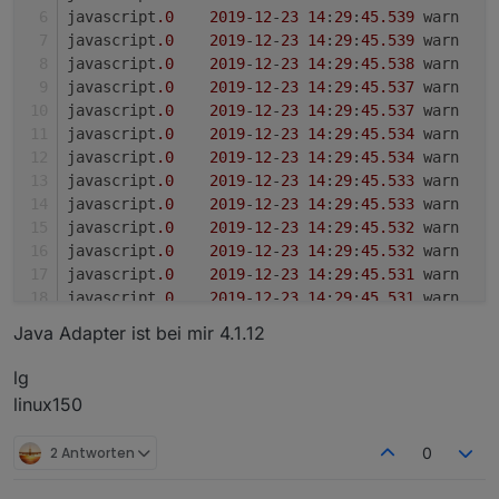
javascript
.0
2019
-
12
-
23
14
:
29
:
45.539
	wa
javascript
.0
2019
-
12
-
23
14
:
29
:
45.539
	wa
javascript
.0
2019
-
12
-
23
14
:
29
:
45.538
	wa
javascript
.0
2019
-
12
-
23
14
:
29
:
45.537
	wa
javascript
.0
2019
-
12
-
23
14
:
29
:
45.537
	wa
javascript
.0
2019
-
12
-
23
14
:
29
:
45.534
	wa
javascript
.0
2019
-
12
-
23
14
:
29
:
45.534
	wa
javascript
.0
2019
-
12
-
23
14
:
29
:
45.533
	wa
01_Anzeigen_und_Listen
javascript
.0
2019
-
12
-
23
14
:
29
:
45.533
	wa
javascript
.0
2019
-
12
-
23
14
:
29
:
45.532
	wa
javascript
.0
2019
-
12
-
23
14
:
29
:
45.532
	wa
javascript
.0
2019
-
12
-
23
14
:
29
:
45.531
	wa
dann auf das Plus bei neue benutzerdefinierte
02_Trigger_und_Schalter
Gruppe klicken
javascript
.0
2019
-
12
-
23
14
:
29
:
45.531
	wa
javascript
.0
2019
-
12
-
23
14
:
29
:
45.530
	wa
Java Adapter ist bei mir 4.1.12
javascript
.0
2019
-
12
-
23
14
:
29
:
45.529
	wa
javascript
.0
2019
-
12
-
23
14
:
29
:
45.528
	wa
lg
javascript
.0
2019
-
12
-
23
14
:
29
:
45.518
	wa
linux150
03_HTML_Daten hat zwei Unterordner
2 Antworten
0