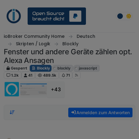
Weiter zum Inhalt
ioBroker Community Home
Deutsch
Skripten / Logik
Blockly
Fenster und andere Geräte zählen opt.
Alexa Ansagen
Gesperrt
Blockly
blockly
javascript
1.2k
41
489.5k
71
+43
Anmelden zum Antworten