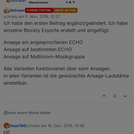
dslraser
Versionen
1.6.7
dslraser
FORUM TESTING
MOST ACTIVE
aktualisiert am
23.12.2020
Offline
schrieb am
5. Nov. 2019, 12:37
zuletzt editiert von
ich habe den ersten Beitrag ergänzt/geändert. Ich habe
Typ
Blockly mit JavaScript
einzelne Blockly Exporte erstellt und eingefügt.
Funktionen
verwendete
je nach dem was im Blockly
Ansage am angesprochenen ECHO
Adapter
aktiviert ist
Ansage auf bestimmten ECHO
Ansage auf Multiroom-Musikgruppe
verwendete
verschieden - gemischt
Geräte
Alle Varianten funktionieren über ssml Ansagen.
was kann das
wird hier beschrieben
In allen Varianten ist die gewünschte Ansage-Lautstärke
Blockly
einstellbar.
Hallo Zusammen.
0
Ich stelle hier mein Blockly zum Geräte zählen und
optional zum Ansagen über den Alexa2 Adapter über
Mit Alexa geht dann z.B.
speak, sowie optionaler Versand über Telegram / E-
etwa einem Monat später
Mail zur Verfügung.
Alexa, welche Fenster sind noch auf
Das gesamte Blockly nutzt "alias'e". Alle anderen
Welche Frage in welcher Formulierung gestellt wird
Alexa, welche Türen sind noch auf
linux150
schrieb am
19. Dez. 2019, 14:36
L
benötigten Datenpunkte erstellt und löscht das Blockly
bestimmt Ihr natürlich selbst, da dies über eine
Alexa, welche Steckdosen sind noch an
zuletzt editiert von
Offline
Hi!
selbst, je nach dem was verwendet werden soll.
Routine in der Alexa App gesteuert wird. Dazu später
Alexa, welche Lampen sind noch an
Ein Hinweis gleich noch zu Beginn. Da die Ansage am