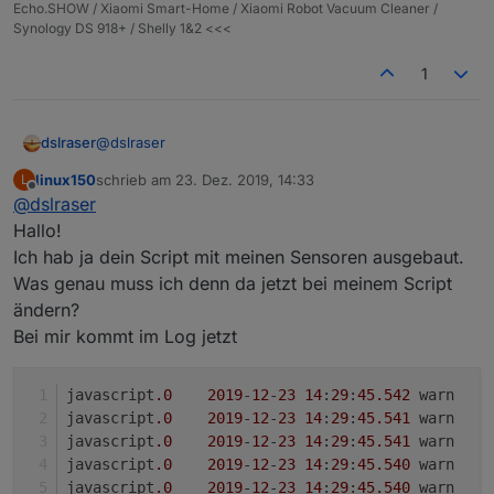
ist immer schaltbar, z.B. wenn man eine
Echo.SHOW / Xiaomi Smart-Home / Xiaomi Robot Vacuum Cleaner /
Anwesenheitsfunktion hat, dann könnte man den
Über diesen Weg lasse ich mir auch zum Beispiel auf
Synology DS 918+ / Shelly 1&2 <<<
Versand bei Abwesenheit "scharf" schalten.
Anforderung den Batteriestatus aller meiner Geräte
Die Button hingegen funktionieren immer. Hier könnte
mit Batterien als Liste schicken. Oder auch, Alexa
Wenn Ihr nun Lust auf das Blockly habt, dann ist jetzt
1
man jeweils eine Routine in der Alexa App anlegen
schicke mir ein Bild von der Eingangskamera. Wenn
einmalig etwas Fleißarbeit angesagt. Bevor Ihr das
und den Versand des Gerätestatus-Versand auslösen.
man es auf die Spitze treibt, dann geht auch: Alexa,
Blockly nutzen könnt, müssen die Alias für Eure
Ich habe folgende erstellt (wenn Ihr die gleichen
Z.B.
schicke mir den kompletten Status und dann trudeln
Geräte, die Ihr im Blockly verwenden wollt, erstellt
nehmt müsst Ihr das nichtmal im Blockly umstellen)
@
dslraser
dslraser
Alexa, schicke mir den Fensterstatus.
bei mir nacheinander Bilder von drei Kameras, alle
werden. Dafür eignet sich die Scriptvorlage von
batterien_voll_leer_alias
Alexa, schicke mir den Lichtstatus
Batteriezustände, eine Liste mit geöffneten/gekippten
@
CruziX
hervorragend. Mit dieser Vorlage können
batterien_volt_alias
linux150
schrieb am
23. Dez. 2019, 14:33
L
23.12.2019 setzen der Ansagelautstärke korrigiert.
zuletzt editiert von
Alexa, schicke mir den Steckdosenstatus usw...
Fenstern, ein Liste mit eingeschalteten Lampen usw.
alle Alias auf einmal erstellt werden. Eine Vorlage als
bewegungsmelder_alias
Das sind die Selektoren im Blockly
Offline
@
dslraser
Exporte im ersten Post.
usw. usw. ein.
Beispiel findet Ihr im Spoiler. An dieser Stelle sei
fenster_alias
Hallo!
gleich gesagt, sinnvolle Namen im Alias zu verwenden
licht_alias
Ich hab ja dein Script mit meinen Sensoren ausgebaut.
(id ist egal, nur der Name ist gemeint), da diese
steckdosen_alias
Namen dann für alles im Blockly verwendet werden,
temperaturen_alias
Das ganze sieht dann nach dem Blockly Start in den
Was genau muss ich denn da jetzt bei meinem Script
also alle Gerätenamen allgemein. Also immer so
tueren_alias
Objekten z.B. so aus: (wenn alle Schalter im Blockly
ändern?
erstellen, das sich der Name auch z.B. für Alexa
batterien_prozent_alias
auf wahr stehen)
Bei mir kommt im Log jetzt
aussprechen lässt.
In der id keine Leerzeichen/Sonderzeichen oder
Umlaute verwenden, damit vermeidet man direkt im
javascript
.0
2019
-
12
-
23
14
:
29
:
45.542
	wa
Vorfeld mögliche Fehler.
javascript
.0
2019
-
12
-
23
14
:
29
:
45.541
	wa
Als erstes solltet ihr in den Aufzählungen neue
javascript
.0
2019
-
12
-
23
14
:
29
:
45.541
	wa
Funktionen erstellen, diese kann man dann gleich im
javascript
.0
2019
-
12
-
23
14
:
29
:
45.540
	wa
alias Script benutzen. Da auf das Plus drücken.
javascript
.0
2019
-
12
-
23
14
:
29
:
45.540
	wa