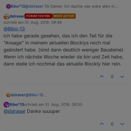
Bibo*13
@
dslraser
Ok Danke. Ich dachte das wäre alles in
B
einem Blockly abgehandelt. Das ist aber auch soi gut.
dslraser
FORUM TESTING
MOST ACTIVE
Danke!
Offline
schrieb am
31. Aug. 2019, 09:49
zuletzt editiert von
@
Bibo-13
ich habe gerade gesehen, das ich den Teil für die
"Ansage" in meinem aktuellen Blocklys noch mal
geändert habe. (sind dann deutlich weniger Bausteine)
Wenn ich nächste Woche wieder da bin und Zeit habe,
dann stelle ich nochmal das aktuelle Blockly hier rein.
0
dslraser
@
Bibo-13
ich habe gerade gesehen, das ich den Teil für die
Bibo*13
schrieb am
31. Aug. 2019, 09:50
B
"Ansage" in meinem aktuellen Blocklys noch mal
zuletzt editiert von
Offline
@
dslraser
Danke suuuper
geändert habe. (sind dann deutlich weniger
Bausteine) Wenn ich nächste Woche wieder da bin
und Zeit habe, dann stelle ich nochmal das aktuelle
0
Blockly hier rein.