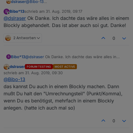
dslraser
@
Bibo-13
Edit: erster Beitrag geändert
Bibo*13
schrieb am
31. Aug. 2019, 09:17
B
zuletzt editiert von
Offline
@
dslraser
Ok Danke. Ich dachte das wäre alles in einem
Blockly abgehandelt. Das ist aber auch soi gut. Danke!
2 Antworten
0
Bibo*13
@
dslraser
Ok Danke. Ich dachte das wäre alles in
B
einem Blockly abgehandelt. Das ist aber auch soi gut.
dslraser
FORUM TESTING
MOST ACTIVE
Danke!
Offline
schrieb am
31. Aug. 2019, 09:30
zuletzt editiert von
@
Bibo-13
das kannst Du auch in einem Blockly machen. Dann
mußt Du halt den "Umrechnungsteil" (Punkt/Komma),
wenn Du es benötigst, mehrfach in einem Blockly
anlegen. (hatte ich auch mal so)
0