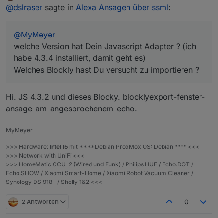
zuletzt editiert von
man jeweils eine Routine in der Alexa App anlegen
schicke mir ein Bild von der Eingangskamera. Wenn
einmalig etwas Fleißarbeit angesagt. Bevor Ihr das
Offline
@
dslraser
sagte in
Alexa Ansagen über ssml
:
Welches Blockly hast Du versucht zu importieren ?
und den Versand des Gerätestatus-Versand auslösen.
man es auf die Spitze treibt, dann geht auch: Alexa,
Blockly nutzen könnt, müssen die Alias für Eure
Ich habe folgende erstellt (wenn Ihr die gleichen
Z.B.
schicke mir den kompletten Status und dann trudeln
Geräte, die Ihr im Blockly verwenden wollt, erstellt
nehmt müsst Ihr das nichtmal im Blockly umstellen)
Alexa, schicke mir den Fensterstatus.
bei mir nacheinander Bilder von drei Kameras, alle
werden. Dafür eignet sich die Scriptvorlage von
batterien_voll_leer_alias
@
MyMeyer
Alexa, schicke mir den Lichtstatus
Batteriezustände, eine Liste mit geöffneten/gekippten
@
CruziX
hervorragend. Mit dieser Vorlage können
batterien_volt_alias
welche Version hat Dein Javascript Adapter ? (ich
Alexa, schicke mir den Steckdosenstatus usw...
Fenstern, ein Liste mit eingeschalteten Lampen usw.
alle Alias auf einmal erstellt werden. Eine Vorlage als
bewegungsmelder_alias
Das sind die Selektoren im Blockly
habe 4.3.4 installiert, damit geht es)
usw. usw. ein.
Beispiel findet Ihr im Spoiler. An dieser Stelle sei
fenster_alias
gleich gesagt, sinnvolle Namen im Alias zu verwenden
licht_alias
Welches Blockly hast Du versucht zu importieren ?
03_HTML_Eigene_Einstellung enthält die gleichen
(id ist egal, nur der Name ist gemeint), da diese
steckdosen_alias
Datenpunkte und wird beim ersten verwenden des
Namen dann für alles im Blockly verwendet werden,
temperaturen_alias
Das ganze sieht dann nach dem Blockly Start in den
Triggers mit Standardwerten befüllt. Diese Werte
Und hier noch der Rest
also alle Gerätenamen allgemein. Also immer so
Hi. JS 4.3.2 und dieses Blocky. blocklyexport-fenster-
tueren_alias
Objekten z.B. so aus: (wenn alle Schalter im Blockly
können dann mit eigenen Werten überschrieben
erstellen, das sich der Name auch z.B. für Alexa
batterien_prozent_alias
auf wahr stehen)
werden.
ansage-am-angesprochenem-echo.
aussprechen lässt.
In der id keine Leerzeichen/Sonderzeichen oder
MyMeyer
Umlaute verwenden, damit vermeidet man direkt im
Die Bilder bzw. Icon links und rechts habe ich als
Vorfeld mögliche Fehler.
>>> Hardware:
Intel I5
mit ****Debian ProxMox OS: Debian **** <<<
Base64 eingefügt. Ich benutze dafür das hier:
Als erstes solltet ihr in den Aufzählungen neue
>>> Network with UniFi <<<
https://www.base64-image.de/
Wenn iQontrol installiert ist, dann funktioniert auch der
Funktionen erstellen, diese kann man dann gleich im
>>> HomeMatic CCU-2 (Wired und Funk) / Philips HUE / Echo.DOT /
Pfad zu einem Icon (einfach den eingestellten Pfad
alias Script benutzen. Da auf das Plus drücken.
Echo.SHOW / Xiaomi Smart-Home / Xiaomi Robot Vacuum Cleaner /
zum Icon aus iQontrol kopieren und einfügen)
Hier noch ein kurzes GiF
Synology DS 918+ / Shelly 1&2 <<<
In den eigenen 02_HTML_Eigene_Einstellungen kann
(klick auf das linke Icon schaltet die Farbeinstellungen
alles selbst an die eigenen Wünsche angepasst
durch. klick auf das rechte Icon blendet die Tabelle ein
2 Antworten
0
werden.
und aus bzw. schaltet auf aktiv/inaktiv)
Vorlagen Alias