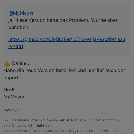
alles selbst an die eigenen Wünsche angepasst
durch. klick auf das rechte Icon blendet die Tabelle ein
Ich stelle hier mein Blockly zum Geräte zählen und
werden.
und aus bzw. schaltet auf aktiv/inaktiv)
optional zum Ansagen über den Alexa2 Adapter über
Mit Alexa geht dann z.B.
Vorlagen Alias
@
MyMeyer
speak, sowie optionaler Versand über Telegram / E-
ja, diese Version hatte das Problem. Wurde aber
Mail zur Verfügung.
Alexa, welche Fenster sind noch auf
Das gesamte Blockly nutzt "alias'e". Alle anderen
Welche Frage in welcher Formulierung gestellt wird
Alexa, welche Türen sind noch auf
behoben.
Blockly Exporte
benötigten Datenpunkte erstellt und löscht das Blockly
bestimmt Ihr natürlich selbst, da dies über eine
Alexa, welche Steckdosen sind noch an
selbst, je nach dem was verwendet werden soll.
Routine in der Alexa App gesteuert wird. Dazu später
Alexa, welche Lampen sind noch an
Ein Hinweis gleich noch zu Beginn. Da die Ansage am
https://github.com/ioBroker/ioBroker.javascript/issu
Wer also keine alias erstellen oder nutzen möchte
mehr.
Alexa, was machen die Batterien
angesprochenen ECHO erfolgen soll, kann es
Routine erstellen
es/441
kann an dieser Stelle aufhören zu lesen, für alle
Alexa, welche Bewegungsmelder sind aktiv
vorkommen, das, wenn es mehrere ECHO's in
Meine verwendeten Adapter dafür sind:
anderen Interessierten versuche ich möglichst genau
Alexa, wie sind die Temperaturen (Ansage, aller
Hörweite gibt, die Ansage an einem anderen ECHO
zu beschreiben was zu tun ist.
Temperaturen meiner Räume und
ausgegeben wird, weil sich ein anderer ECHO
Alexa2 Adapter 3.4.0
Danke...
Außentemperatur nacheinander in einer Ansage)
"angesprochen fühlt". Wenn ich in einem Raum bin,
SmartGeräte für den iot Adapter werden direkt im
iot Adapter 1.8.8
Habe die neue Version installiert und nun lief auch der
wo mich nur ein ECHO hören kann, funktioniert es bei
Blockly erstellt, das sind dann die Button für die
Javascript Adapter 4.10.8
Import.
mir zuverlässig.
spätere Routine in der Amazon App.
Telegram Adapter 1.5.9 (optional)
Das Blockly legt die benötigten Datenpunkte
E-Mail Adapter 1.0.7 (optional)
Gruß
wahlweise unter 0_userdata.0 oder javascript.x selbst
und wenn gewünscht (optional) iQontrol 1.5.2
an (x=Javascript Instanznummer). Für die Erstellung
TR-064 4.2.1 Anruferansage (optional
MyMeyer
der Datenpunkte nutze ich das Script von
Telegram/EMAIL-extra Blockly
im zweiten
@
Mic
in
einer Funktion. Dafür muß die Option "Erlaube das
Beitrag
)
MyMeyer
Kommando "setObject" im Javascript Adapter erlaubt
sein.
>>> Hardware:
Intel I5
mit ****Debian ProxMox OS: Debian **** <<<
>>> Network with UniFi <<<
Der Versand aller Nachrichten (Telegram oder EMAIL)
>>> HomeMatic CCU-2 (Wired und Funk) / Philips HUE / Echo.DOT /