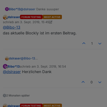
Bibo*13
@
dslraser
Danke suuuper
B
dslraser
FORUM TESTING
MOST ACTIVE
Offline
schrieb am
3. Sept. 2019, 15:45
zuletzt editiert von dslraser
@
Bibo-13
das aktuelle Blockly ist im ersten Beitrag.
1
dslraser
@
Bibo-13
das aktuelle Blockly ist im ersten Beitrag.
Bibo*13
schrieb am
3. Sept. 2019, 16:54
B
zuletzt editiert von
Offline
@
dslraser
Herzlichen Dank
0
2 Monaten später
dslraser
FORUM TESTING
MOST ACTIVE