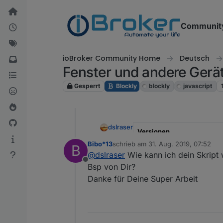
Weiter zum Inhalt
Communit
ioBroker Community Home
Deutsch
Fenster und andere Gerä
Gesperrt
Blockly
blockly
javascript
dslraser
Versionen
Bibo*13
schrieb am
31. Aug. 2019, 07:52
B
zuletzt editiert von
aktualisiert am
@
dslraser
Wie kann ich dein Skript 
Offline
Bsp von Dir?
Typ
Danke für Deine Super Arbeit
verwendete Adapter
verwendete Geräte
was kann das Blockly