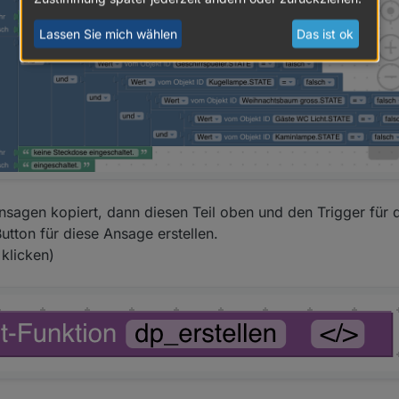
Lassen Sie mich wählen
Das ist ok
ellung ist nicht veränderbar und sieht so aus (helle Einstellung aktiv)
sagen kopiert, dann diesen Teil oben und den Trigger für d
utton für diese Ansage erstellen.
 klicken)