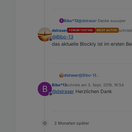
Als erstes solltet ihr in de
licht_alias
Da auf das Plus drücken.
steckdosen_alias
temperaturen_alias
Das ganze sieht dann nach de
tueren_alias
Bibo*13
@
dslraser
Danke suuuper
B
batterien_prozent_alia
dslraser
schrie
FORUM TESTING
MOST ACTIVE
zuletzt
@
Bibo-13
Offline
das aktuelle Blockly ist im ersten Be
dslraser
@
Bibo-13
das aktuelle Blockly ist im er
Bibo*13
schrieb am
3. Sept. 2019, 16:54
B
zuletzt editiert von
dann auf das Plus bei neue 
@
dslraser
Herzlichen Dank
Offline
2 Monaten später