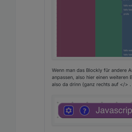
01_HTML_Hell_Dunkel_Festeinst
Wenn man das Blockly für andere An
anpassen, also hier einen weiteren B
also da drinn (ganz rechts auf </> .