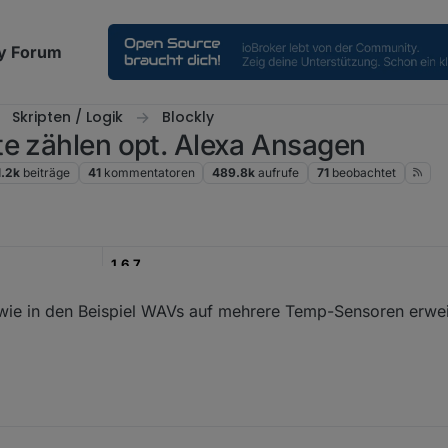
y Forum
Skripten / Logik
Blockly
te zählen opt. Alexa Ansagen
1.2k
beiträge
41
kommentatoren
489.8k
aufrufe
71
beobachtet
1.6.7
23.12.2020
wie in den Beispiel WAVs auf mehrere Temp-Sensoren erweit
Blockly mit JavaScript Funktionen
je nach dem was im Blockly aktiviert ist
verschieden - gemischt
wird hier beschrieben