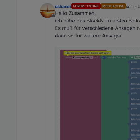
dslraser
schrie
FORUM TESTING
MOST ACTIVE
zuletzt
Hallo Zusammen,
Offline
ich habe das Blockly im ersten Beitra
Es muß für verschiedene Ansagen nu
dann so für weitere Ansagen.
01_Anzeigen_und_Listen
02_Trigger_und_Schalter
03_HTML_Daten hat zwei Un