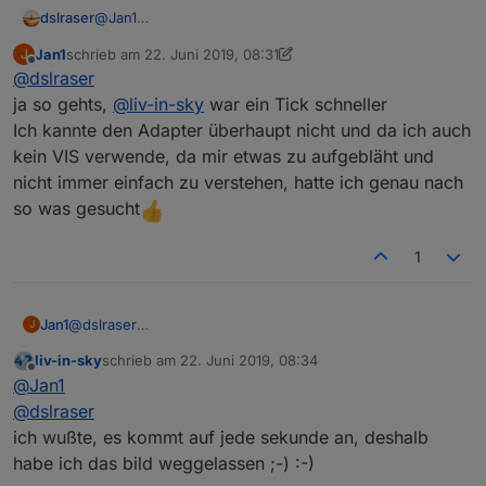
dslraser
@
Jan1
Jan1
schrieb am
22. Juni 2019, 08:31
J
zuletzt editiert von Jan1
Offline
@
dslraser
ja so gehts,
@
liv-in-sky
war ein Tick schneller
Ich kannte den Adapter überhaupt nicht und da ich auch
kein VIS verwende, da mir etwas zu aufgebläht und
nicht immer einfach zu verstehen, hatte ich genau nach
so was gesucht
1
Jan1
@
dslraser
J
ja so gehts,
@
liv-in-sky
war ein Tick schneller
liv-in-sky
schrieb am
22. Juni 2019, 08:34
Ich kannte den Adapter überhaupt nicht und da ich auch
zuletzt editiert von
Offline
@
Jan1
kein VIS verwende, da mir etwas zu aufgebläht und nicht
immer einfach zu verstehen, hatte ich genau nach so was
@
dslraser
gesucht
ich wußte, es kommt auf jede sekunde an, deshalb
habe ich das bild weggelassen ;-) :-)