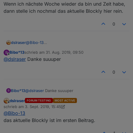
aussprechen lässt.
Wenn ich nächste Woche wieder da bin und Zeit habe,
In der id keine Leerzeichen/Sonderzeichen oder
dann stelle ich nochmal das aktuelle Blockly hier rein.
Umlaute verwenden, damit vermeidet man direkt im
Vorfeld mögliche Fehler.
0
Als erstes solltet ihr in den Aufzählungen neue
Funktionen erstellen, diese kann man dann gleich im
alias Script benutzen. Da auf das Plus drücken.
dslraser
@
Bibo-13
ich habe gerade gesehen, das ich den Teil für die
Bibo*13
schrieb am
31. Aug. 2019, 09:50
B
"Ansage" in meinem aktuellen Blocklys noch mal
zuletzt editiert von
Offline
@
dslraser
Danke suuuper
geändert habe. (sind dann deutlich weniger
Bausteine) Wenn ich nächste Woche wieder da bin
und Zeit habe, dann stelle ich nochmal das aktuelle
0
Blockly hier rein.
Bibo*13
@
dslraser
Danke suuuper
B
01_Anzeigen_und_Listen
dslraser
FORUM TESTING
MOST ACTIVE
Offline
schrieb am
3. Sept. 2019, 15:45
zuletzt editiert von dslraser
@
Bibo-13
dann auf das Plus bei neue benutzerdefinierte
das aktuelle Blockly ist im ersten Beitrag.
02_Trigger_und_Schalter
Gruppe klicken