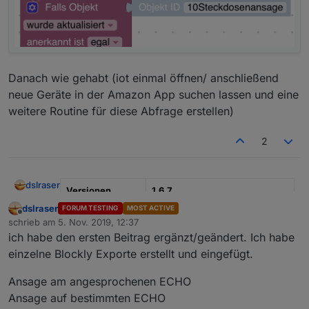
Danach wie gehabt (iot einmal öffnen/ anschließend
neue Geräte in der Amazon App suchen lassen und eine
weitere Routine für diese Abfrage erstellen)
2
dslraser
Versionen
1.6.7
dslraser
FORUM TESTING
MOST ACTIVE
aktualisiert am
23.12.2020
Offline
schrieb am
5. Nov. 2019, 12:37
zuletzt editiert von
ich habe den ersten Beitrag ergänzt/geändert. Ich habe
Typ
Blockly mit JavaScript
einzelne Blockly Exporte erstellt und eingefügt.
Funktionen
verwendete
je nach dem was im Blockly
Ansage am angesprochenen ECHO
Adapter
aktiviert ist
Ansage auf bestimmten ECHO