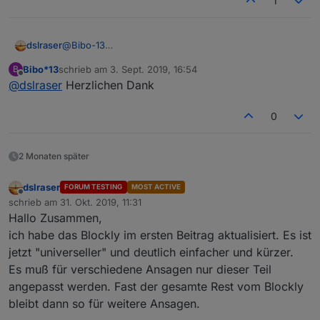
1
dslraser
@
Bibo-13
03_HTML_Daten hat zwei Unterordner
das aktuelle Blockly ist im ersten Beitrag.
Bibo*13
schrieb am
3. Sept. 2019, 16:54
B
zuletzt editiert von
Offline
@
dslraser
Herzlichen Dank
0
01_HTML_Hell_Dunkel_Festeinstellung ist nicht
2 Monaten später
veränderbar und sieht so aus (helle Einstellung aktiv)
dslraser
FORUM TESTING
MOST ACTIVE
Offline
schrieb am
31. Okt. 2019, 11:31
zuletzt editiert von
Hallo Zusammen,
ich habe das Blockly im ersten Beitrag aktualisiert. Es ist
jetzt "universeller" und deutlich einfacher und kürzer.
Es muß für verschiedene Ansagen nur dieser Teil
angepasst werden. Fast der gesamte Rest vom Blockly
03_HTML_Eigene_Einstellung enthält die gleichen
bleibt dann so für weitere Ansagen.
Datenpunkte und wird beim ersten verwenden des