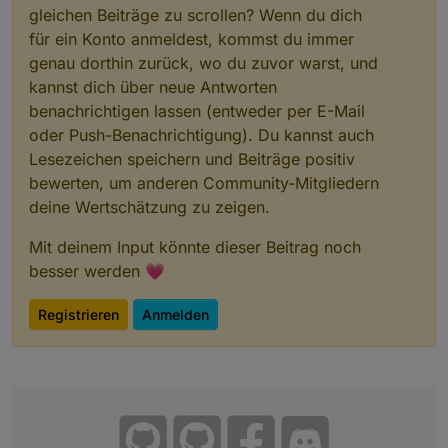
02_Trigger_und_Schalter
Gruppe klicken
gleichen Beiträge zu scrollen? Wenn du dich
für ein Konto anmeldest, kommst du immer
genau dorthin zurück, wo du zuvor warst, und
kannst dich über neue Antworten
benachrichtigen lassen (entweder per E-Mail
03_HTML_Daten hat zwei Unterordner
oder Push-Benachrichtigung). Du kannst auch
Lesezeichen speichern und Beiträge positiv
bewerten, um anderen Community-Mitgliedern
deine Wertschätzung zu zeigen.
Mit deinem Input könnte dieser Beitrag noch
01_HTML_Hell_Dunkel_Festeinstellung ist nicht
besser werden 💗
veränderbar und sieht so aus (helle Einstellung aktiv)
Registrieren
Anmelden