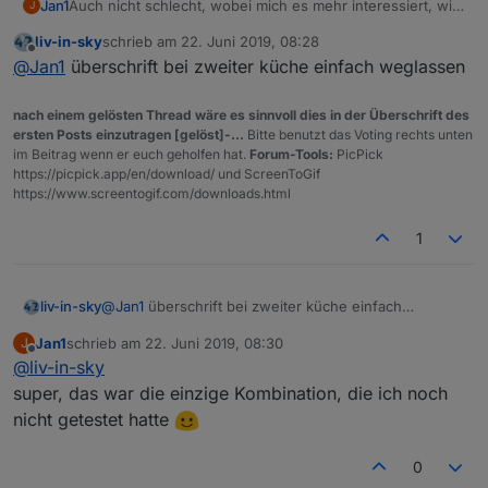
Jan1
Auch nicht schlecht, wobei mich es mehr interessiert, wie
J
Du es bei iQontrol fertig gebracht hast mehrere Geräte
liv-in-sky
schrieb am
22. Juni 2019, 08:28
unter einer Überschrift zu erstellen.
zuletzt editiert von
Offline
@
Jan1
überschrift bei zweiter küche einfach weglassen
Wenn ich ne Überschrift für ein Gerät festlege, wird
trotzdem jedes Gerät in einer extra Zeile gelistet:
nach einem gelösten Thread wäre es sinnvoll dies in der Überschrift des
ersten Posts einzutragen [gelöst]-...
Bitte benutzt das Voting rechts unten
im Beitrag wenn er euch geholfen hat.
Forum-Tools:
PicPick
https://picpick.app/en/download/ und ScreenToGif
https://www.screentogif.com/downloads.html
1
liv-in-sky
@
Jan1
überschrift bei zweiter küche einfach
weglassen
Jan1
schrieb am
22. Juni 2019, 08:30
J
zuletzt editiert von
Offline
@
liv-in-sky
super, das war die einzige Kombination, die ich noch
nicht getestet hatte
0