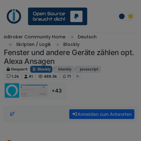
Weiter zum Inhalt
ioBroker Community Home
Deutsch
Skripten / Logik
Blockly
Fenster und andere Geräte zählen opt.
Alexa Ansagen
Gesperrt
Blockly
blockly
javascript
1.2k
41
489.5k
71
+43
Anmelden zum Antworten