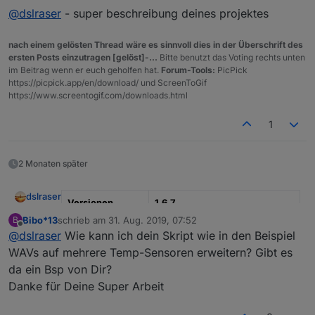
@
dslraser
- super beschreibung deines projektes
nach einem gelösten Thread wäre es sinnvoll dies in der Überschrift des
ersten Posts einzutragen [gelöst]-...
Bitte benutzt das Voting rechts unten
im Beitrag wenn er euch geholfen hat.
Forum-Tools:
PicPick
https://picpick.app/en/download/ und ScreenToGif
https://www.screentogif.com/downloads.html
1
2 Monaten später
dslraser
Versionen
1.6.7
Bibo*13
schrieb am
31. Aug. 2019, 07:52
B
zuletzt editiert von
aktualisiert am
23.12.2020
Offline
@
dslraser
Wie kann ich dein Skript wie in den Beispiel
WAVs auf mehrere Temp-Sensoren erweitern? Gibt es
Typ
Blockly mit JavaScript
Funktionen
da ein Bsp von Dir?
Danke für Deine Super Arbeit
verwendete
je nach dem was im Blockly
Adapter
aktiviert ist