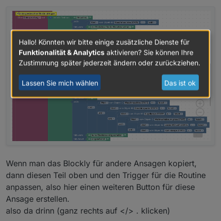
Triggers mit Standardwerten befüllt. Diese Werte
Und hier noch der Rest
können dann mit eigenen Werten überschrieben
werden.
Hallo! Könnten wir bitte einige zusätzliche Dienste für
Funktionalität & Analytics
aktivieren? Sie können Ihre
Die Bilder bzw. Icon links und rechts habe ich als
Zustimmung später jederzeit ändern oder zurückziehen.
Base64 eingefügt. Ich benutze dafür das hier:
https://www.base64-image.de/
Wenn iQontrol installiert ist, dann funktioniert auch der
Lassen Sie mich wählen
Das ist ok
Pfad zu einem Icon (einfach den eingestellten Pfad
zum Icon aus iQontrol kopieren und einfügen)
Hier noch ein kurzes GiF
In den eigenen 02_HTML_Eigene_Einstellungen kann
(klick auf das linke Icon schaltet die Farbeinstellungen
alles selbst an die eigenen Wünsche angepasst
durch. klick auf das rechte Icon blendet die Tabelle ein
werden.
und aus bzw. schaltet auf aktiv/inaktiv)
Vorlagen Alias
Blockly Exporte
Wenn man das Blockly für andere Ansagen kopiert,
dann diesen Teil oben und den Trigger für die Routine
Routine erstellen
anpassen, also hier einen weiteren Button für diese
Ansage erstellen.
also da drinn (ganz rechts auf </> . klicken)