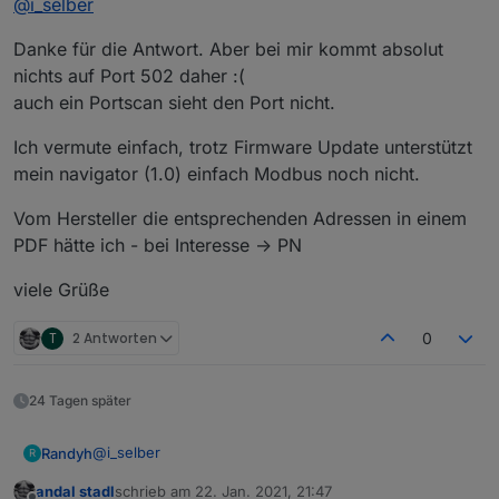
@
i_selber
folgendes eingegeben: ![alt text](
Danke für die Antwort. Aber bei mir kommt absolut
nichts auf Port 502 daher :(
image url)
auch ein Portscan sieht den Port nicht.
Wichtig ist das du die richtigen Adressen eingibst.
Habe keine 100% passende Adressen habe mit Trial
Ich vermute einfach, trotz Firmware Update unterstützt
and Error die Adressen rausgefunden. Diese
mein navigator (1.0) einfach Modbus noch nicht.
funktionieren auch! Wenn noch jemand weitere
funktionierende Adressen hat dann bitte
Vom Hersteller die entsprechenden Adressen in einem
durchschicken! Die im Netz kursierenden Adressen
funktionieren nicht!
PDF hätte ich - bei Interesse -> PN
Verbindungsparameter sind:
TCP
viele Grüße
IP Adresse deiner Wärmepumpe
Port = 502
T
2 Antworten
0
Geräte ID = 1
Typ Master
Ersten beiden Haken sind gesetzt rest bleibt wie
24 Tagen später
voreingestellt
Probier es einfach mal aus!
@
i_selber
Randyh
R
andal stadl
schrieb am
22. Jan. 2021, 21:47
Danke für die Antwort. Aber bei mir kommt absolut