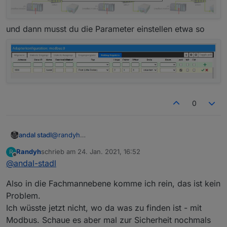
und dann musst du die Parameter einstellen etwa so
0
andal stadl
@
randyh
Also Randy so lange du deiner Wärmepumpe nicht
Randyh
schrieb am
24. Jan. 2021, 16:52
R
modbus tcp freigibst, kannst du auch keinen
zuletzt editiert von
Offline
@
andal-stadl
Modbus nutzen
bei der 2.0 Navigator ist das unter
Also in die Fachmannebene komme ich rein, das ist kein
Gebäudeleittechnik oder so ähnlich. wie du in die
Fachmannebene kommst steht im Internet.
Problem.
Ich wüsste jetzt nicht, wo da was zu finden ist - mit
Modbus. Schaue es aber mal zur Sicherheit nochmals