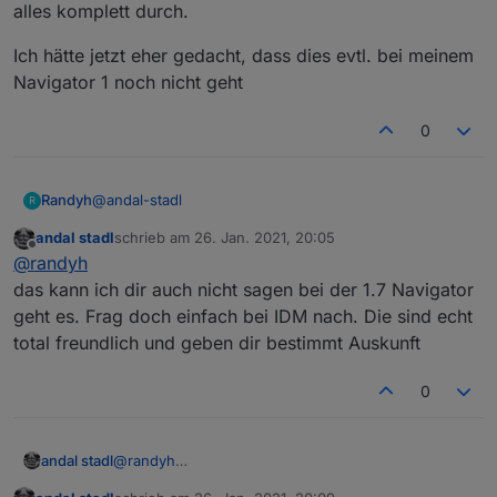
alles komplett durch.
Ich hätte jetzt eher gedacht, dass dies evtl. bei meinem
Navigator 1 noch nicht geht
0
@
andal-stadl
Randyh
und dann musst du die Parameter einstellen etwa
R
so
andal stadl
schrieb am
26. Jan. 2021, 20:05
Also in die Fachmannebene komme ich rein, das ist
zuletzt editiert von
Offline
@
randyh
kein Problem.
Ich wüsste jetzt nicht, wo da was zu finden ist - mit
Ich hätte jetzt eher gedacht, dass dies evtl. bei meinem
das kann ich dir auch nicht sagen bei der 1.7 Navigator
Modbus. Schaue es aber mal zur Sicherheit nochmals
Navigator 1 noch nicht geht
geht es. Frag doch einfach bei IDM nach. Die sind echt
alles komplett durch.
total freundlich und geben dir bestimmt Auskunft
0
andal stadl
@
randyh
das kann ich dir auch nicht sagen bei der 1.7