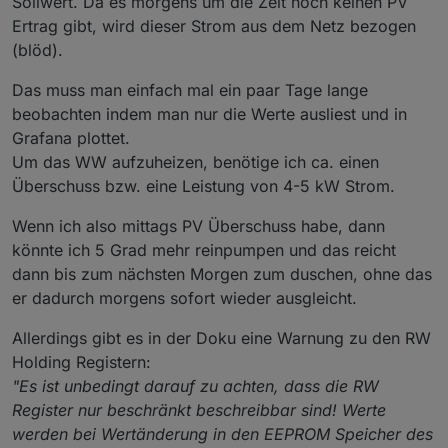
Sollwert. Da es morgens um die Zeit noch keinen PV
1074	Wärmemenge Solar	Wä
Ertrag gibt, wird dieser Strom aus dem Netz bezogen
1076	Wärmemenge gesamt
1078	Wärmemenge Heizen g
(blöd).
1080	Wärmemenge HGL gesam
1082	Wärmemenge Kühlen g
Das muss man einfach mal ein paar Tage lange
1084	Wärmemenge Solar gesa
beobachten indem man nur die Werte ausliest und in
1086	Summe Durchflussmengenzä
Grafana plottet.
1088	Betriebsstundenzähler Wä
1500	Aktuelle Störungsnu
Um das WW aufzuheizen, benötige ich ca. einen
1501	Betriebsart Wärmepumpe	
Überschuss bzw. eine Leistung von 4-5 kW Strom.
1502	Status Heizkreis
1503	Status Heizkreis A	St
Wenn ich also mittags PV Überschuss habe, dann
1504	Status Heizkreis
könnte ich 5 Grad mehr reinpumpen und das reicht
1505	Status Heizkreis
1506	Status Heizkreis
dann bis zum nächsten Morgen zum duschen, ohne das
1507	Status Heizkreis
er dadurch morgens sofort wieder ausgleicht.
1508	Status Heizkreis
1509	Status Verdichter 
Allerdings gibt es in der Doku eine Warnung zu den RW
1510	Status Verdichter
Holding Registern:
1511	Status Verdichter
"Es ist unbedingt darauf zu achten, dass die RW
1512	Status Verdichter
1513	Status Ladepumpe	Sta
Register nur beschränkt beschreibbar sind! Werte
1514	Status Wärmequell
werden bei Wertänderung in den EEPROM Speicher des
1515	Status Zwischenkre