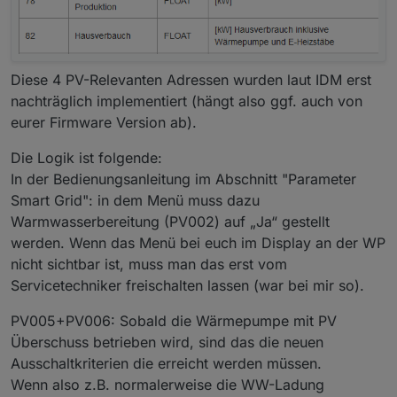
1080	
Wärmemenge
HGL
gesamt
Wärmemenge
HGL
gesam
besten trotzdem bei IDM anfragen.
1082	
Wärmemenge
Kühlen
gesamt
Wärmemenge
K
1084	
Wärmemenge
Solar
gesamt
Wärmemenge
Solar
ges
1086	
Summe
Durchflussmengenzähler
Grundwasserpump
Diese 4 PV-Relevanten Adressen wurden laut IDM erst
1088	
Betriebsstundenzähler
Wärmequellenpumpe
Betr
1500	
Aktuelle
Störungsnummer
Aktuelle
Störungsnum
nachträglich implementiert (hängt also ggf. auch von
1501	
Betriebsart
Wärmepumpe
Betriebsart
Wärmepum
eurer Firmware Version ab).
Hier nochmal meine Register als Tab-Export (ohne
1502	
Status
Heizkreis
A
Status
Heizkreis
A
Gewähr, gerne Verbesserungsvorschläge), copy-
1503	
Status
Heizkreis
A
Status
Heizkreis
A
(
Die Logik ist folgende:
paste spart Tipparbeit:
_address	name	description	uni
1504	
Status
Heizkreis
C
Status
Heizkreis
C
1000	Aussentemperatur	
In der Bedienungsanleitung im Abschnitt "Parameter
1505	
Status
Heizkreis
D
Status
Heizkreis
D
ma_de_812049_Modbus TCP_Navigator 1.0 und
1002	Wärmepumpen Vorlauftem
Smart Grid": in dem Menü muss dazu
1.7.pdf
1506	
Status
Heizkreis
E
Status
Heizkreis
E
1004	HGL Vorlauftemperatu
Warmwasserbereitung (PV002) auf „Ja“ gestellt
1006	Wärmequellenaustrittste
1507	
Status
Heizkreis
F
Status
Heizkreis
F
werden. Wenn das Menü bei euch im Display an der WP
1008	Wärmepumpen Rücklauftempe
1508	
Status
Heizkreis
G
Status
Heizkreis
G
1010	Kältespeichertemperat
nicht sichtbar ist, muss man das erst vom
1509	
Status
Verdichter
1
Status
Verdichter
1
1012	Trinkwassererwärmertem
Servicetechniker freischalten lassen (war bei mir so).
1510	
Status
Verdichter
2
Status
Verdichter
2
1014	Frischwasserzapftemp
1511	
Status
Verdichter
3
Status
Verdichter
3
1016	Heizkreis A Vorlauftem
PV005+PV006: Sobald die Wärmepumpe mit PV
1512	
Status
Verdichter
4
Status
Verdichter
4
1018	Heizkreis B Vorlauftem
1513	
Status
Ladepumpe
Status
Ladepumpe
(0=
Überschuss betrieben wird, sind das die neuen
1020	Heizkreis C Vorlauftem
1514	
Status
Wärmequellenpumpe
Status
Wärme
1022	Heizkreis D Vorlauftem
Ausschaltkriterien die erreicht werden müssen.
1515	
Status
Zwischenkreispumpe
Status
Zwisc
1024	Heizkreis E Vorlauftem
Wenn also z.B. normalerweise die WW-Ladung
1026	Heizkreis F Vorlauftem
1516	
Status
ISC
Kältespeicherpumpe
Status
ISC
K