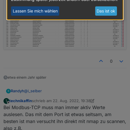
Lassen Sie mich wählen
Das ist ok
0
etwa einem Jahr später
@
i_selber
Randyh
R
technikaffin
schrieb am
22. Aug. 2022, 19:38
T
Danke für die Antwort. Aber bei mir kommt absolut
zuletzt editiert von technikaffin
Offline
Bei Modbus-TCP muss man immer aktiv Werte
nichts auf Port 502 daher :(
auch ein Portscan sieht den Port nicht.
Ich vermute einfach, trotz Firmware Update unterstützt
auslesen. Das mit dem Port ist etwas seltsam, am
mein navigator (1.0) einfach Modbus noch nicht.
besten ist man versucht ihn direkt mit nmap zu scannen,
Vom Hersteller die entsprechenden Adressen in einem
also z.B.
PDF hätte ich - bei Interesse -> PN