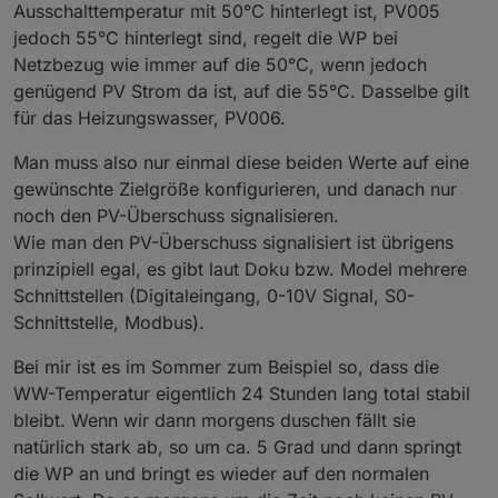
Ausschalttemperatur mit 50°C hinterlegt ist, PV005
1028	Heizkreis G Vorlauftem
1517	
Status
ISC
Rückkühlpumpe
Status
ISC
R
jedoch 55°C hinterlegt sind, regelt die WP bei
1030	Heizkreis A Raumgerä
1518	
Anzahl
laufende
Verdichterstufen
Heizen
gesa
1032	Heizkreis B Raumgerä
Netzbezug wie immer auf die 50°C, wenn jedoch
1519	
Anzahl
laufende
Verdichterstufen
Kühlen
gesa
1034	Heizkreis C Raumgerä
genügend PV Strom da ist, auf die 55°C. Dasselbe gilt
1520	
Anzahl
laufende
Verdichterstufen
Vorrang
ges
1036	Heizkreis D Raumgerä
1521	
Betriebsart
Kaskade
Betriebsart
Kaskade
für das Heizungswasser, PV006.
1038	Heizkreis E Raumgerä
1522	
Betriebsart
Solar
Betriebsart
Solar
1040	Heizkreis F Raumgerä
Man muss also nur einmal diese beiden Werte auf eine
1523	
Smart
Grid
Status
Smart
Grid
Status
1042	Heizkreis G Raumgerä
1524	
IDM
Systemkühlung
(ISC)
Modus
IDM
Systemkü
gewünschte Zielgröße konfigurieren, und danach nur
1044	Heissgastemperatur
1046	Feuchtesensor	Feuch
noch den PV-Überschuss signalisieren.
1048	Luftansaugtemperatu
Wie man den PV-Überschuss signalisiert ist übrigens
1050	Luftwärmetauschertemp
prinzipiell egal, es gibt laut Doku bzw. Model mehrere
1052	Solar Kollektortempe
1054	Solar Ladetemperatu
Schnittstellen (Digitaleingang, 0-10V Signal, S0-
1056	Solar Kollektorrückla
Schnittstelle, Modbus).
1058	Solar Wärmequellenreferenz
1060	Gemittelte Aussentemp
Bei mir ist es im Sommer zum Beispiel so, dass die
1062	Wärmequelleneintritsste
WW-Temperatur eigentlich 24 Stunden lang total stabil
1064	IDm Systemkühlung - Lad
bleibt. Wenn wir dann morgens duschen fällt sie
1066	IDM Systemkühlung - Rü
1068	Wärmemenge Wärmepumpenvo
natürlich stark ab, so um ca. 5 Grad und dann springt
1070	Wärmemenge HGL-Vorlauf	
die WP an und bringt es wieder auf den normalen
1072	Wärmemenge Momentanlei