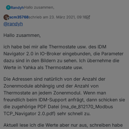
Hallo zusammen,
Randyh
R
scm35768
schrieb am
23. März 2021, 09:18
S
ich hoffe, mir kann jemand weiterhelfen.
zuletzt editiert von scm35768
Offline
@
randyh
Ich würde gerne meine IDM Heizung / Wärmepumpe
Hallo zusammen,
mit anbinden.
Das System ist über Modbus anbindbar.
ich habe bei mir alle Thermostate usw. des IDM
Vom Hersteller habe ich hier super Hilfe in Form eines
Navigator 2.0 in IO-Broker eingebunden, die Parameter
PDFs mit allen Adressen erhalten.
dazu sind in den Bildern zu sehen. Ich übernehme die
z.b.
Werte in Yahka als Thermostate usw.
04- Read Input Register
Die Adressen sind natürlich von der Anzahl der
Adresse DEZ 1000
Zonenmodule abhängig und der Anzahl von
Thermostate an jedem Zonenmodul. Wenn man
Adresse Hex 3E8
freundlich beim IDM-Support anfrägt, dann schicken sie
die zugehörige PDF Datei (ma_de_812170_Modbus
Datatype Float
TCP_Navigator 2.0.pdf) sehr schnell zu.
Access RO
Aktuell lese ich die Werte aber nur aus, schreiben habe