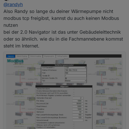
zuletzt editiert von
Offline
@
randyh
nichts auf Port 502 daher :(
auch ein Portscan sieht den Port nicht.
Ich vermute einfach, trotz Firmware Update unterstützt
Also Randy so lange du deiner Wärmepumpe nicht
mein navigator (1.0) einfach Modbus noch nicht.
modbus tcp freigibst, kannst du auch keinen Modbus
Vom Hersteller die entsprechenden Adressen in einem
nutzen
PDF hätte ich - bei Interesse -> PN
bei der 2.0 Navigator ist das unter Gebäudeleittechnik
viele Grüße
oder so ähnlich. wie du in die Fachmannebene kommst
steht im Internet.