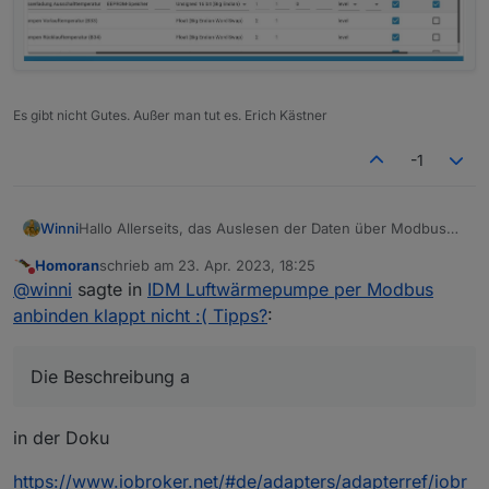
Es gibt nicht Gutes. Außer man tut es. Erich Kästner
-1
Winni
Hallo Allerseits, das Auslesen der Daten über Modbus
meiner IDM AERO ALM 6-15 klappt ganz gut. Jetzt wollte
Homoran
schrieb am
23. Apr. 2023, 18:25
ich Werte in den EEPROM schreiben. Ich habe
zuletzt editiert von
Nicht stören
@
winni
sagte in
IDM Luftwärmepumpe per Modbus
verschiedene Sachen probiert, funktioniert hat es nur
wenn ich in den Einstellungen das Häkchen bei WP
anbinden klappt nicht :( Tipps?
:
setze. Die
Beschreibung
auf github sagt dazu nichts aus,
was da eigentlich passiert wenn das Häkchen gesetzt
ist. Was ich natürlich vermeiden will ist, dass Werte
Die Beschreibung a
unnötig oft in den EEPROM geschrieben werden. Weiss
jemand was genau passiert wenn das Häkchen gesetzt
wird? Danke.
in der Doku
https://www.iobroker.net/#de/adapters/adapterref/iobr