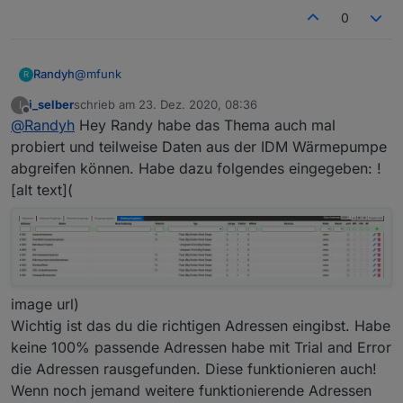
0
@
mfunk
Randyh
R
i_selber
schrieb am
23. Dez. 2020, 08:36
I
Nein - leider keine Chance. Scheinbar geht es eben
zuletzt editiert von
Offline
@
Randyh
Hey Randy habe das Thema auch mal
doch nicht über Modbus :(
Ich könnte Sie jetzt über KNX anbinden - da möchten
Interessant wäre evtl. ob es nicht z.b. einen Cloud
probiert und teilweise Daten aus der IDM Wärmepumpe
sie allerdings ca. 750 Euro (!) für das KNX Modul.
Adapter gäbe. Ich kann ja mit der App z.b. perfekt
abgreifen können. Habe dazu folgendes eingegeben: !
Das ist mir definitiv zu heftig.
darauf zugreifen.
[alt text](
image url)
Wichtig ist das du die richtigen Adressen eingibst. Habe
keine 100% passende Adressen habe mit Trial and Error
die Adressen rausgefunden. Diese funktionieren auch!
Wenn noch jemand weitere funktionierende Adressen