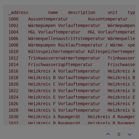
_address
name
description
unit
type
1000	
Aussentemperatur
Aussentemperatur
1002	
Wärmepumpen
Vorlauftemperatur
Wärmepumpen
1004	
HGL
Vorlauftemperatur
HGL
Vorlauftemperatu
1006	
Wärmequellenaustrittstemperatur
Wärmequellen
1008	
Wärmepumpen
Rücklauftemperatur
/
Wärme-
spei
1010	
Kältespeichertemperatur
Kältespeichertempera
1012	
Trinkwassererwärmertemperatur
Trinkwassere
1014	
Frischwasserzapftemperatur
Frischwasser
1016	
Heizkreis
A
Vorlauftemperatur
Heizkreis
A
1018	
Heizkreis
B
Vorlauftemperatur
Heizkreis
B
1020	
Heizkreis
C
Vorlauftemperatur
Heizkreis
C
1022	
Heizkreis
D
Vorlauftemperatur
Heizkreis
D
1024	
Heizkreis
E
Vorlauftemperatur
Heizkreis
E
1026	
Heizkreis
F
Vorlauftemperatur
Heizkreis
F
1028	
Heizkreis
G
Vorlauftemperatur
Heizkreis
G
1030	
Heizkreis
A
Raumgerät
Heizkreis
A
Raumgerä
1032	
Heizkreis
B
Raumgerät
Heizkreis
B
Raumgerä
1034	
Heizkreis
C
Raumgerät
Heizkreis
C
Raumgerä
0
1036	
Heizkreis
D
Raumgerät
Heizkreis
D
Raumgerä