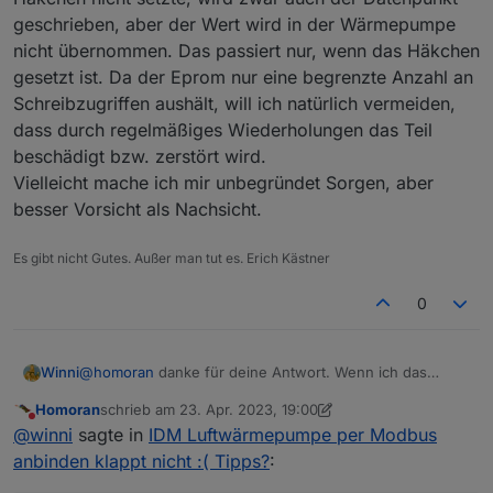
geschrieben, aber der Wert wird in der Wärmepumpe
in der Doku
nicht übernommen. Das passiert nur, wenn das Häkchen
https://www.iobroker.net/#de/adapters/adapterref/io
gesetzt ist. Da der Eprom nur eine begrenzte Anzahl an
broker.modbus/README.md
Schreibzugriffen aushält, will ich natürlich vermeiden,
ist zwar auch nur eine automatisierte Übersetzung,
dass durch regelmäßiges Wiederholungen das Teil
aber scheint das Gegenteil zur zyklischen
Beschreibung zu sein.
ich habe bei meinen Geräten keine Haken drin
beschädigt bzw. zerstört wird.
Vielleicht mache ich mir unbegründet Sorgen, aber
besser Vorsicht als Nachsicht.
Es gibt nicht Gutes. Außer man tut es. Erich Kästner
0
Winni
@
homoran
danke für deine Antwort. Wenn ich das
Häkchen nicht setzte, wird zwar auch der Datenpunkt
Homoran
schrieb am
23. Apr. 2023, 19:00
geschrieben, aber der Wert wird in der Wärmepumpe
zuletzt editiert von Homoran
Nicht stören
@
winni
sagte in
IDM Luftwärmepumpe per Modbus
nicht übernommen. Das passiert nur, wenn das Häkchen
gesetzt ist. Da der Eprom nur eine begrenzte Anzahl an
anbinden klappt nicht :( Tipps?
:
Schreibzugriffen aushält, will ich natürlich vermeiden,