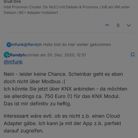
Gruß Dirk
Intel Proxmox Cluster (3x NUC) mit Debian & Proxmox / IoB als VM unter
Wie müsste ich das ganze im Modbus Adapter
Debian / 60+ Adapter installiert
eintragen, damit es funktioniert?
Ich bekomme es einfach nicht hin. Ich kann aber auch
0
mit z.b. comtest pro keine Verbindung/auslesen zur
Steuerung herstellen.
Die aktuellste Firmware wurde auch bereits noch
upgedatet.
mfunk
@
Randyh
Hallo bist du hier weiter gekommen
M
Was mich wundert - ich habe einen Portscan auf die
Steuerung gemacht - dabei aber jetzt keinen Port 502
Randyh
schrieb am
20. Dez. 2020, 12:51
R
zuletzt editiert von
als offen gefunden. Sollte der dauernd geöffnet sein?
Woran es jetzt liegt kann ich aber einfach nicht
Offline
@
mfunk
eingrenzen :(
Hat noch jemand einen Tipp für mich? Besten Dank
Nein - leider keine Chance. Scheinbar geht es eben
doch nicht über Modbus :(
viele Grüße
Ich könnte Sie jetzt über KNX anbinden - da möchten
Randy
sie allerdings ca. 750 Euro (!) für das KNX Modul.
Das ist mir definitiv zu heftig.
Interessant wäre evtl. ob es nicht z.b. einen Cloud
Adapter gäbe. Ich kann ja mit der App z.b. perfekt
darauf zugreifen.