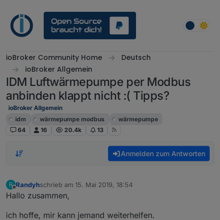
Weiter zum Inhalt
ioBroker Community Home
Deutsch
ioBroker Allgemein
IDM Luftwärmepumpe per Modbus
anbinden klappt nicht :( Tipps?
ioBroker Allgemein
idm
wärmepumpe modbus
wärmepumpe
64
16
20.4k
13
Anmelden zum Antworten
Randyh
schrieb am
15. Mai 2019, 18:54
R
zuletzt editiert von
Offline
Hallo zusammen,
ich hoffe, mir kann jemand weiterhelfen.