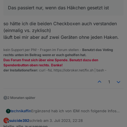
dass durch regelmäßiges Wiederholungen das Teil
beschädigt bzw. zerstört wird.
Das passiert nur, wenn das Häkchen gesetzt ist
Vielleicht mache ich mir unbegründet Sorgen, aber
besser Vorsicht als Nachsicht.
so hätte ich die beiden Checkboxen auch verstanden
(einmalig vs. zyklisch)
läuft bei mir aber auf zwei Geräten ohne jeden Haken.
kein Support per PN! - Fragen im Forum stellen -
Benutzt das Voting
rechts unten im Beitrag wenn er euch geholfen hat.
Das Forum freut sich über eine Spende. Benutzt dazu den
Spendenbutton oben rechts. Danke!
der Installationsfixer:
curl -fsL https://iobroker.net/fix.sh | bash -
1
2 Monaten später
Ergänzend hab ich von IDM noch folgende Infos
technikaffin
T
bekommen, zum Thema PV Überschuss laden:
suicide392
schrieb am
3. Juli 2023, 22:28
S
Es gibt noch neu folgende RW Holding Register
zuletzt editiert von
Offline
Hallo alle zusammen,