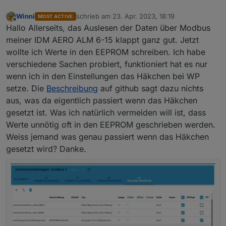
Winni
schrieb am
23. Apr. 2023, 18:19
MOST ACTIVE
zuletzt editiert von
Offline
Hallo Allerseits, das Auslesen der Daten über Modbus
meiner IDM AERO ALM 6-15 klappt ganz gut. Jetzt
wollte ich Werte in den EEPROM schreiben. Ich habe
verschiedene Sachen probiert, funktioniert hat es nur
wenn ich in den Einstellungen das Häkchen bei WP
setze. Die
Beschreibung
auf github sagt dazu nichts
aus, was da eigentlich passiert wenn das Häkchen
gesetzt ist. Was ich natürlich vermeiden will ist, dass
Werte unnötig oft in den EEPROM geschrieben werden.
Weiss jemand was genau passiert wenn das Häkchen
gesetzt wird? Danke.