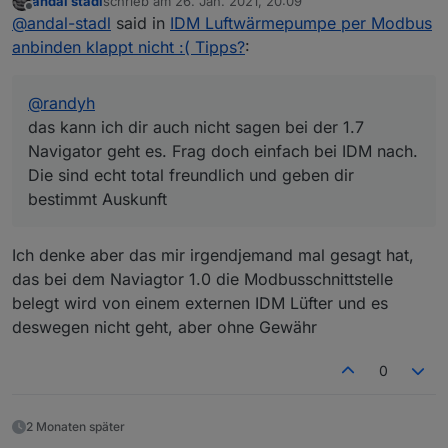
andal stadl
schrieb am
26. Jan. 2021, 20:09
Navigator geht es. Frag doch einfach bei IDM nach.
zuletzt editiert von
Offline
@
andal-stadl
said in
IDM Luftwärmepumpe per Modbus
Die sind echt total freundlich und geben dir
bestimmt Auskunft
anbinden klappt nicht :( Tipps?
:
@
randyh
das kann ich dir auch nicht sagen bei der 1.7
Navigator geht es. Frag doch einfach bei IDM nach.
Die sind echt total freundlich und geben dir
bestimmt Auskunft
Ich denke aber das mir irgendjemand mal gesagt hat,
das bei dem Naviagtor 1.0 die Modbusschnittstelle
belegt wird von einem externen IDM Lüfter und es
deswegen nicht geht, aber ohne Gewähr
0
2 Monaten später