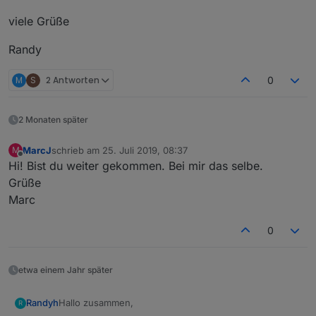
viele Grüße
Randy
M
S
2 Antworten
0
2 Monaten später
MarcJ
schrieb am
25. Juli 2019, 08:37
M
zuletzt editiert von
Offline
Hi! Bist du weiter gekommen. Bei mir das selbe.
Grüße
Marc
0
etwa einem Jahr später
Hallo zusammen,
Randyh
R