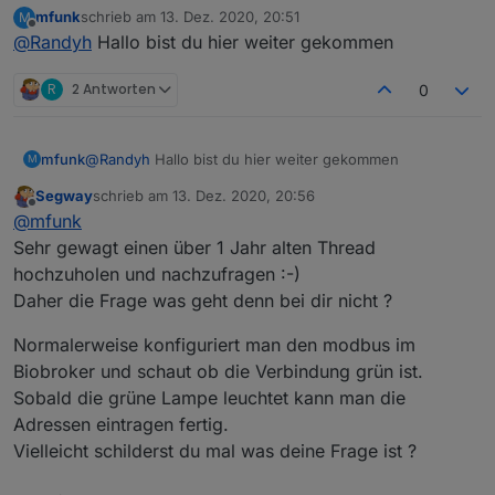
mfunk
schrieb am
13. Dez. 2020, 20:51
M
ich hoffe, mir kann jemand weiterhelfen.
zuletzt editiert von
Offline
@
Randyh
Hallo bist du hier weiter gekommen
Ich würde gerne meine IDM Heizung / Wärmepumpe
mit anbinden.
R
2 Antworten
0
Das System ist über Modbus anbindbar.
Vom Hersteller habe ich hier super Hilfe in Form eines
mfunk
@
Randyh
Hallo bist du hier weiter gekommen
M
PDFs mit allen Adressen erhalten.
z.b.
Segway
schrieb am
13. Dez. 2020, 20:56
zuletzt editiert von
Offline
@
mfunk
04- Read Input Register
Sehr gewagt einen über 1 Jahr alten Thread
hochzuholen und nachzufragen :-)
Adresse DEZ 1000
Daher die Frage was geht denn bei dir nicht ?
Adresse Hex 3E8
Normalerweise konfiguriert man den modbus im
Datatype Float
Biobroker und schaut ob die Verbindung grün ist.
Sobald die grüne Lampe leuchtet kann man die
Access RO
Adressen eintragen fertig.
Bezeichnung Aussentemperatur
Vielleicht schilderst du mal was deine Frage ist ?
Einheit °C