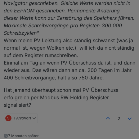
Navigator geschrieben. Gleiche Werte werden nicht in
1516	Status ISC Kältespei
den EEPROM geschrieben. Permanente Änderung
1517	Status ISC Rückkü
1518	Anzahl laufende Verdich
dieser Werte kann zur Zerstörung des Speichers führen.
1519	Anzahl laufende Verdich
Maximale Schreibvorgänge pro Register: 300 000
1520	Anzahl laufende Verdicht
Schreibzyklen"
1521	Betriebsart Kaska
1522	Betriebsart Sol
Wenn meine PV Leistung also ständig schwankt (was ja
1523	Smart Grid Stat
normal ist, wegen Wolken etc.), will ich da nicht ständig
auf dem Register rumschreiben.
Einmal am Tag an wenn PV Überschuss da ist, und dann
wieder aus. Das wären dann an ca. 200 Tagen im Jahr
400 Schreibvorgänge, hält also 750 Jahre.
Hat jemand überhaupt schon mal PV-Überschuss
erfolgreich per Modbus RW Holding Register
signalisiert?
S
1 Antwort
2
7 Monaten später