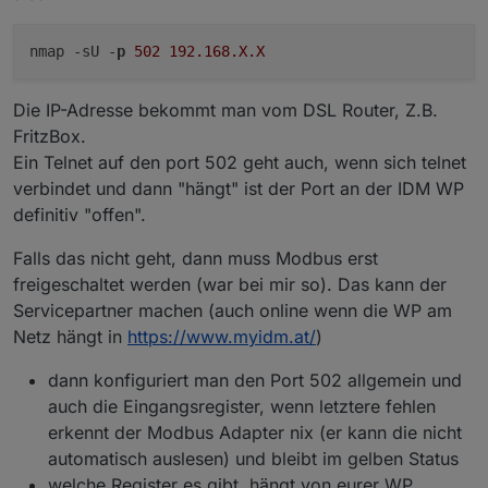
viele Grüße
nmap -sU -
p
502
192.168
.X
.X
Die IP-Adresse bekommt man vom DSL Router, Z.B.
FritzBox.
Ein Telnet auf den port 502 geht auch, wenn sich telnet
verbindet und dann "hängt" ist der Port an der IDM WP
definitiv "offen".
Falls das nicht geht, dann muss Modbus erst
freigeschaltet werden (war bei mir so). Das kann der
Servicepartner machen (auch online wenn die WP am
Netz hängt in
https://www.myidm.at/
)
dann konfiguriert man den Port 502 allgemein und
auch die Eingangsregister, wenn letztere fehlen
erkennt der Modbus Adapter nix (er kann die nicht
automatisch auslesen) und bleibt im gelben Status
welche Register es gibt, hängt von eurer WP