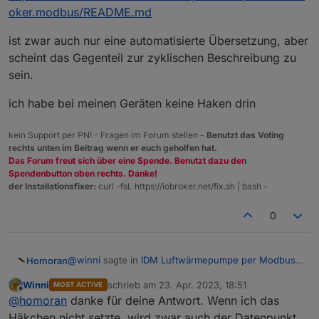
oker.modbus/README.md
ist zwar auch nur eine automatisierte Übersetzung, aber
scheint das Gegenteil zur zyklischen Beschreibung zu
sein.
ich habe bei meinen Geräten keine Haken drin
kein Support per PN! - Fragen im Forum stellen -
Benutzt das Voting
rechts unten im Beitrag wenn er euch geholfen hat.
Das Forum freut sich über eine Spende. Benutzt dazu den
Spendenbutton oben rechts. Danke!
der Installationsfixer:
curl -fsL https://iobroker.net/fix.sh | bash -
0
@
winni
sagte in
IDM Luftwärmepumpe per Modbus
Homoran
anbinden klappt nicht :( Tipps?
:
Winni
schrieb am
23. Apr. 2023, 18:51
MOST ACTIVE
zuletzt editiert von
Offline
Die Beschreibung a
@
homoran
danke für deine Antwort. Wenn ich das
Häkchen nicht setzte, wird zwar auch der Datenpunkt