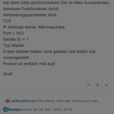
hat dann bitte durchschicken! Die im Netz kursierenden
Adressen funktionieren nicht!
Verbindungsparameter sind:
TCP
IP Adresse deiner Wärmepumpe
Port = 502
Geräte ID = 1
Typ Master
Ersten beiden Haken sind gesetzt rest bleibt wie
voreingestellt
Probier es einfach mal aus!
Gruß
0
@
Randyh
Hey Randy habe das Thema auch mal
i_selber
I
probiert und teilweise Daten aus der IDM
Randyh
schrieb am
29. Dez. 2020, 20:19
R
Wärmepumpe abgreifen können. Habe dazu
Gruß
zuletzt editiert von
Offline