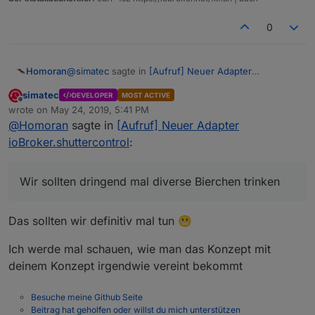
0
@
simatec
sagte in
[Aufruf] Neuer Adapter
Homoran
ioBroker.shuttercontrol
:
simatec
DEVELOPER
MOST ACTIVE
Offline
Ich will eigentlich gerne zur besseren Übersicht
wrote on
May 24, 2019, 5:41 PM
last edited by
alles in einer Tabelle haben.
@
Homoran
sagte in
[Aufruf] Neuer Adapter
ich (eigentlich) auch!
ioBroker.shuttercontrol
:
@
simatec
sagte in
[Aufruf] Neuer Adapter
ioBroker.shuttercontrol
:
Wir sollten dringend mal diverse Bierchen trinken
Dort gibt es aktuell Gruppen als Auswahl.
Aktuell living, living-auto, sleep, sleep-auto und
Das sollten wir definitiv mal tun 😬
und den Sinn darin sehe ich nicht.
astro.
Ich werde mal schauen, wie man das Konzept mit
Diese Gruppen sind IMHO obsolet, wenn es sich
deinem Konzept irgendwie vereint bekommt
dabei um Räume in verschidenen
Himmelsrichtungen, Bewohner mit unterschiedlichen
@
simatec
sagte in
[Aufruf] Neuer Adapter
Wohlfühlverhalten usw. handelt.
ioBroker.shuttercontrol
:
Besuche meine Github Seite
Beitrag hat geholfen oder willst du mich unterstützen