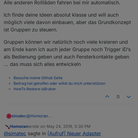
Alle anderen Rollläden fahren bei mir automatisch.
Ich finde deine Ideen absolut klasse und will auch
möglich viele davon einbauen, aber das Grundkonzept
ist Gruppen zu steuern.
Gruppen können wir natürlich noch viele kreieren und
am Ende kann ich auch jeder Gruppe noch Trigger ID‘s
als Bedienung geben und auch Fensterkontakte geben
... das muss sich alles entwickeln
Besuche meine Github Seite
Beitrag hat geholfen oder willst du mich unterstützen
HowTo Restore ioBroker
0
@
Homoran
simatec
Rainer ich verstehe deine Gedanken dazu sehr gut
Homoran
wrote on
May 24, 2019, 5:30 PM
und auch deine Ideen sind klasse.
Das Grundkonzept ist ja schon eher, dass man
last edited by
Do not disturb
@
simatec
sagte in
[Aufruf] Neuer Adapter
Nur muss man schauen, wie man das ganze vom
Gruppen fahren kann und die entweder über