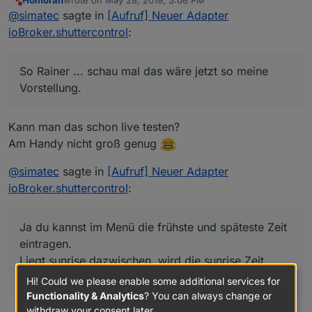
last edited by
Do not disturb
sunrise/golden hour
@
simatec
sagte in
[Aufruf] Neuer Adapter
ioBroker.shuttercontrol
:
So Rainer ... schau mal das wäre jetzt so meine
Vorstellung.
So Rainer ... schau mal das wäre jetzt so meine
Die Untermenüs für alle Einstellungen zu den
Vorstellung.
Rolladenzeiten der einzelnen Bereiche und der
ganzen Astro und SunProtect wären dann separate
Tabs im Menü.
Kann man das schon live testen?
Am Handy nicht groß genug
@
simatec
sagte in
[Aufruf] Neuer Adapter
ioBroker.shuttercontrol
:
Ja du kannst im Menü die frühste und späteste Zeit
eintragen.
Liegt sunrise dazwischen, wird die sunrise Zeit
genommen, sonst immer die späteste Zeit.
Hi! Could we please enable some additional services for
Functionality & Analytics
? You can always change or
withdraw your consent later.