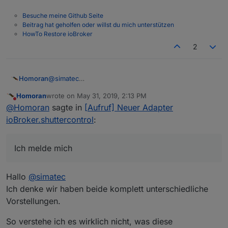
Besuche meine Github Seite
Beitrag hat geholfen oder willst du mich unterstützen
HowTo Restore ioBroker
2
@
simatec
Homoran
Danke!
Homoran
wrote on
May 31, 2019, 2:13 PM
Ich melde mich
last edited by
Do not disturb
@
Homoran
sagte in
[Aufruf] Neuer Adapter
ioBroker.shuttercontrol
:
Ich melde mich
Hallo
@
simatec
Ich denke wir haben beide komplett unterschiedliche
Vorstellungen.
So verstehe ich es wirklich nicht, was diese