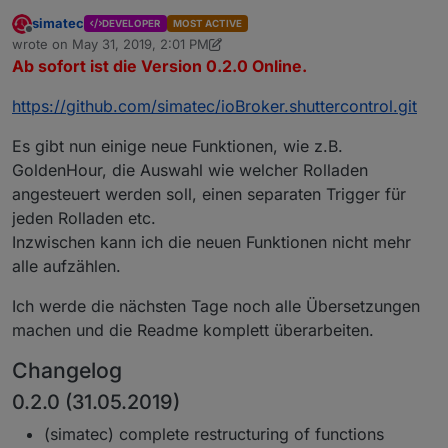
simatec
DEVELOPER
MOST ACTIVE
Offline
wrote on
May 31, 2019, 2:01 PM
last edited by simatec
May 31, 2019, 4:05 PM
Ab sofort ist die Version 0.2.0 Online.
https://github.com/simatec/ioBroker.shuttercontrol.git
Es gibt nun einige neue Funktionen, wie z.B.
GoldenHour, die Auswahl wie welcher Rolladen
angesteuert werden soll, einen separaten Trigger für
jeden Rolladen etc.
Inzwischen kann ich die neuen Funktionen nicht mehr
alle aufzählen.
Ich werde die nächsten Tage noch alle Übersetzungen
machen und die Readme komplett überarbeiten.
Changelog
0.2.0 (31.05.2019)
(simatec) complete restructuring of functions