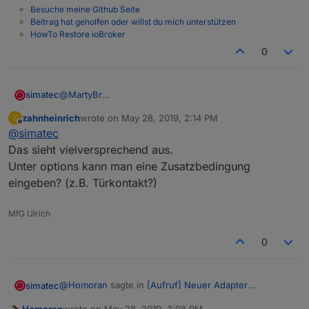
Besuch im Gästezimmer, wenn die Automatik
Besuche meine Github Seite
nur einmalig ausgesetzt werden soll (und ggf.
Beitrag hat geholfen oder willst du mich unterstützen
abends wieder manuell "bestätigt" werden
HowTo Restore ioBroker
muss.
0
simatec
@
MartyBr
Ja du kannst im Menü die frühste und späteste Zeit
zahnheinrich
wrote on
May 28, 2019, 2:14 PM
Z
eintragen.
last edited by
Offline
@
simatec
Liegt sunrise dazwischen, wird die sunrise Zeit
genommen, sonst immer die späteste Zeit.
Das sieht vielversprechend aus.
Unter options kann man eine Zusatzbedingung
eingeben? (z.B. Türkontakt?)
MfG Ulrich
0
@
Homoran
sagte in
[Aufruf] Neuer Adapter
simatec
ioBroker.shuttercontrol
:
Homoran
wrote on
May 28, 2019, 3:08 PM