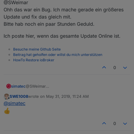
@SWeimar
Ohh das war ein Bug. Ich mache gerade ein größeres
Update und fix das gleich mit.
Bitte hab noch ein paar Stunden Geduld.
Ich poste hier, wenn das gesamte Update Online ist.
Besuche meine Github Seite
Beitrag hat geholfen oder willst du mich unterstützen
HowTo Restore ioBroker
0
@SWeimar
simatec
Ohh das war ein Bug. Ich mache gerade ein größeres
SWE1008
wrote on
May 31, 2019, 11:24 AM
Update und fix das gleich mit.
Ich poste hier, wenn das gesamte Update Online ist.
last edited by
Offline
@
simatec
Bitte hab noch ein paar Stunden Geduld.
0