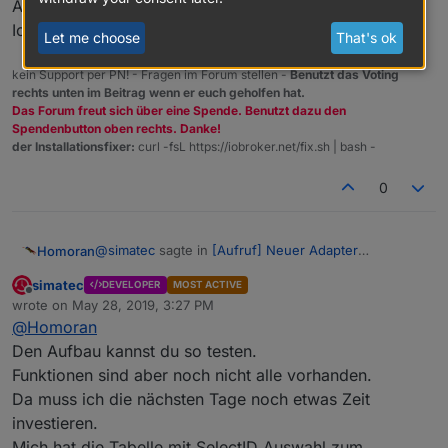
Also eine versteckte Automatik?
Ich habe immer die checkbox dafür gesucht.
Let me choose
That's ok
kein Support per PN! - Fragen im Forum stellen -
Benutzt das Voting
rechts unten im Beitrag wenn er euch geholfen hat.
Das Forum freut sich über eine Spende. Benutzt dazu den
Spendenbutton oben rechts. Danke!
der Installationsfixer:
curl -fsL https://iobroker.net/fix.sh | bash -
0
@
simatec
sagte in
[Aufruf] Neuer Adapter
Homoran
ioBroker.shuttercontrol
:
simatec
DEVELOPER
MOST ACTIVE
Offline
So Rainer ... schau mal das wäre jetzt so meine
wrote on
May 28, 2019, 3:27 PM
last edited by
Vorstellung.
@
Homoran
Kann man das schon live testen?
Den Aufbau kannst du so testen.
Am Handy nicht groß genug
Funktionen sind aber noch nicht alle vorhanden.
@
simatec
sagte in
[Aufruf] Neuer Adapter
Da muss ich die nächsten Tage noch etwas Zeit
ioBroker.shuttercontrol
:
investieren.
Ja du kannst im Menü die frühste und späteste
Mich hat die Tabelle mit SelectID Auswahl zum