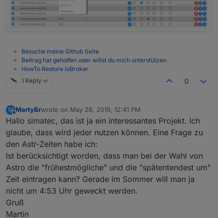
Button um die individuellen Setups zu öffnen
Rollladensteuerung richten soll.
Astrozeiten[sunrise/golden hour]) mit Offset
Ich hoffe das reicht erst einmal
+/-
** spätester Verdunklungsbeginn
** Astro (verschiedene
Astrozeiten[sunset/golden hour]) mit Offset +/-
Beschattungsbedingungen
Besuche meine Github Seite
Beitrag hat geholfen oder willst du mich unterstützen
** ID des Sensors (welcher such immer)
HowTo Restore ioBroker
** Wert der überschritten werden muss
(Number) egal ob °C, irgendeine Helligkeit je
1 Reply
0
nach Sensor...)
** Hysterese oder Wert der zur Beendigung
unterschritten werden muss
MartyBr
wrote on
May 28, 2019, 12:41 PM
M
last edited by
** ggf. ID eines Temp-Sensors innen
Offline
Hallo simatec, das ist ja ein interessantes Projekt. Ich
** ggf. mindeste Raumtemperatur (darunter
glaube, dass wird jeder nutzen können. Eine Frage zu
würde die Fremdeinstrahlung als
den Astr-Zeiten habe ich:
Heizungsunterstützung Geld sparen)
** ggf. Checkbox ob die Himmelsrichtung
Ist berücksichtigt worden, dass man bei der Wahl von
berücksichtigt werden soll (Beschattung nur bei
Astro die "frühestmögliche" und die "spätentendest um"
Sonnenstand +/-80° Azimut)
Zeit eintragen kann? Gerade im Sommer will man ja
Weiter "Störfaktoren"
nicht um 4:53 Uhr geweckt werden.
** ID eines Fenster/Türsensors
** ID eines weiteren Datenpunkts (bool) der
Gruß
individuell gesetzt wird. Bei mir "Kino aktiv",
Martin
wenn die Leinwand runter geht. Dies setzt die