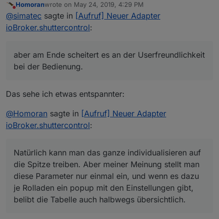
Homoran
wrote on
May 24, 2019, 4:29 PM
nach davon umgesetzt bekomme.
Also muss ich eine gesunde Mischung an Funktionen,
last edited by
Do not disturb
@
simatec
sagte in
[Aufruf] Neuer Adapter
Man kann sicher wahnsinnig viel machen, aber am
Konfigurationsmöglichkeiten und der Bedienbarkeit
Ende scheitert es an der Userfreundlichkeit bei der
hinbekommen
ioBroker.shuttercontrol
:
Bedienung.
Ich sehe es bei backitup. Dieser Adapter hat
inzwischen wahnsinnig viel on Board ubd die User tun
aber am Ende scheitert es an der Userfreundlichkeit
sich schwer mit der Bedienung.
bei der Bedienung.
Das sehe ich etwas entspannter:
@
Homoran
sagte in
[Aufruf] Neuer Adapter
ioBroker.shuttercontrol
:
Natürlich kann man das ganze individualisieren auf
die Spitze treiben. Aber meiner Meinung stellt man
diese Parameter nur einmal ein, und wenn es dazu
je Rolladen ein popup mit den Einstellungen gibt,
belibt die Tabelle auch halbwegs übersichtlich.