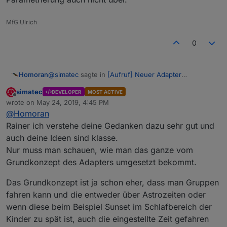
MfG Ulrich
0
@
simatec
sagte in
[Aufruf] Neuer Adapter
Homoran
ioBroker.shuttercontrol
:
simatec
DEVELOPER
MOST ACTIVE
Offline
aber am Ende scheitert es an der
wrote on
May 24, 2019, 4:45 PM
last edited by
Userfreundlichkeit bei der Bedienung.
@
Homoran
Das sehe ich etwas entspannter:
Rainer ich verstehe deine Gedanken dazu sehr gut und
auch deine Ideen sind klasse.
@
Homoran
sagte in
[Aufruf] Neuer Adapter
Nur muss man schauen, wie man das ganze vom
ioBroker.shuttercontrol
:
Grundkonzept des Adapters umgesetzt bekommt.
Natürlich kann man das ganze individualisieren
auf die Spitze treiben. Aber meiner Meinung
Das Grundkonzept ist ja schon eher, dass man Gruppen
und nochmals meine persönliche Meinung.
stellt man diese Parameter nur einmal ein, und
fahren kann und die entweder über Astrozeiten oder
Der Adapter ergibt nur als Gesamtkunstwerk einen
wenn es dazu je Rolladen ein popup mit den
Sinn
Einstellungen gibt, belibt die Tabelle auch
wenn diese beim Beispiel Sunset im Schlafbereich der
halbwegs übersichtlich.
Kinder zu spät ist, auch die eingestellte Zeit gefahren