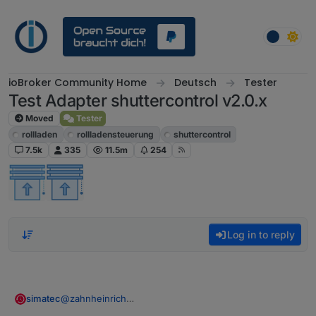
Skip to content
ioBroker Community Home
Deutsch
Tester
Test Adapter shuttercontrol v2.0.x
Moved
Tester
rollladen
rollladensteuerung
shuttercontrol
7.5k
335
11.5m
254
Log in to reply
@
zahnheinrich
simatec
Ich werde mal schauen, was ich für Dinge nach und