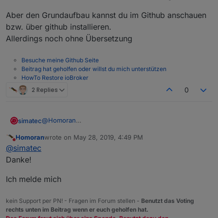
Aber den Grundaufbau kannst du im Github anschauen
bzw. über github installieren.
Allerdings noch ohne Übersetzung
Besuche meine Github Seite
Beitrag hat geholfen oder willst du mich unterstützen
HowTo Restore ioBroker
2 Replies
0
@
Homoran
simatec
Den Aufbau kannst du so testen.
Homoran
wrote on
May 28, 2019, 4:49 PM
Funktionen sind aber noch nicht alle vorhanden.
Was aktuell in der Tabelle geht ist folgendes
last edited by
Do not disturb
@
simatec
Da muss ich die nächsten Tage noch etwas Zeit
investieren.
Anlegen von Rolläden
Danke!
Mich hat die Tabelle mit SelectID Auswahl zum
Was geht ansich:
enabled Funktion
verzweifeln gebracht.
Sunprotec Funktion
Ich melde mich
Auswahl type (es haben noch nicht alle Typen
Steuerung der Rolläden über vorgegebene Zeit
Funktionen)
Ich muss also in den nächsten Tagen die Funktionen
oder Astro
kein Support per PN! - Fragen im Forum stellen -
Benutzt das Voting
der Tabelle noch zum leben erwecken.
Feiertagsfunktion
rechts unten im Beitrag wenn er euch geholfen hat.
Dann würde ich ne Beta zum testen rausbringen.
Sunprotect
Aber den Grundaufbau kannst du im Github