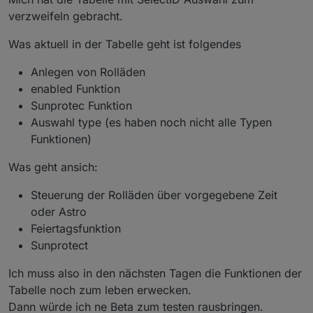
Zeit eintragen.
Also eine versteckte Automatik?
verzweifeln gebracht.
Liegt sunrise dazwischen, wird die sunrise Zeit
Ich habe immer die checkbox dafür gesucht.
genommen, sonst immer die späteste Zeit.
Was aktuell in der Tabelle geht ist folgendes
Anlegen von Rolläden
enabled Funktion
Sunprotec Funktion
Auswahl type (es haben noch nicht alle Typen
Funktionen)
Was geht ansich:
Steuerung der Rolläden über vorgegebene Zeit
oder Astro
Feiertagsfunktion
Sunprotect
Ich muss also in den nächsten Tagen die Funktionen der
Tabelle noch zum leben erwecken.
Dann würde ich ne Beta zum testen rausbringen.