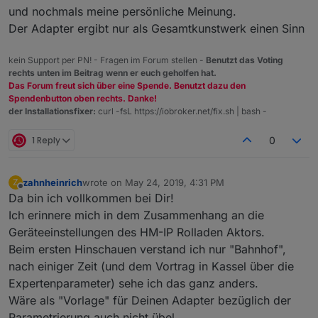
und nochmals meine persönliche Meinung.
Der Adapter ergibt nur als Gesamtkunstwerk einen Sinn
kein Support per PN! - Fragen im Forum stellen -
Benutzt das Voting
rechts unten im Beitrag wenn er euch geholfen hat.
Das Forum freut sich über eine Spende. Benutzt dazu den
Spendenbutton oben rechts. Danke!
der Installationsfixer:
curl -fsL https://iobroker.net/fix.sh | bash -
1 Reply
0
zahnheinrich
wrote on
May 24, 2019, 4:31 PM
Z
last edited by
Offline
Da bin ich vollkommen bei Dir!
Ich erinnere mich in dem Zusammenhang an die
Geräteeinstellungen des HM-IP Rolladen Aktors.
Beim ersten Hinschauen verstand ich nur "Bahnhof",
nach einiger Zeit (und dem Vortrag in Kassel über die
Expertenparameter) sehe ich das ganz anders.
Wäre als "Vorlage" für Deinen Adapter bezüglich der
Parametrierung auch nicht übel.