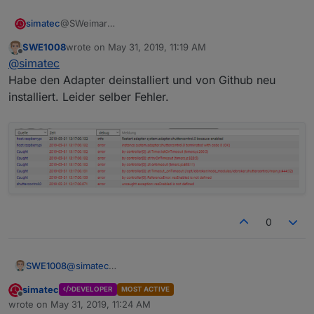
simatec
@SWeimar
Da war zu der Zeit deiner Installation sicher noch ein
SWE1008
wrote on
May 31, 2019, 11:19 AM
Bug drin. Installiere mal neu vom Github
last edited by
Offline
@
simatec
Habe den Adapter deinstalliert und von Github neu
installiert. Leider selber Fehler.
0
@
simatec
SWE1008
Habe den Adapter deinstalliert und von Github neu
simatec
DEVELOPER
MOST ACTIVE
installiert. Leider selber Fehler.
Offline
wrote on
May 31, 2019, 11:24 AM
last edited by