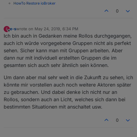
Wenn ich an meine Anforderungen denke, gibt
HowTo Restore ioBroker
es nur eine Terrassentür, die ich wirklich von
0
Bei mir ist es wirklich nur der Rollladen in dem
Auto auf manuell umschalte.
"Arbeits"-Zimmer meiner Frau, die gerne wenn sie
Alle anderen Rollläden fahren bei mir
am PC sitzt "Ruhe" haben will und eine von ihr
Alles andere läuft auch bei mir (wie beschrieben)
automatisch.
festgelegte Helligkeit. alles andere läuft automatisch.
e-s
wrote on
May 24, 2019, 6:34 PM
vollautomatisch (mit unterschiedlichen Zeiten und
E
last edited by
Offline
Dann kamen die Ausnahmen: Kind konnte morgens
Höhen je Zimmer).
@
simatec
sagte in
[Aufruf] Neuer Adapter
Ich bin auch in Gedanken meine Rollos durchgegangen,
länger schlafen, weil erste Stunde frei; Besuch war
ioBroker.shuttercontrol
:
auch ich würde vorgegebene Gruppen nicht als perfekt
da...
sehen. Sicher kann man mit Gruppen arbeiten. Aber
Gruppen können wir natürlich noch viele
dann nur mit individuell erstellten Gruppen die im
kreieren
Aber es gibt deutlich weniger sinnvolle
gesamten sich auch sehr ähnlich sein können.
Gruppierungsmöglichkeiten als individuelle
Einstellungen.
Glaub es einem alten Mann ;-)
Um dann aber mal sehr weit in die Zukunft zu sehen, ich
Wir sollten dringend mal diverse Bierchen trinken
könnte mir vorstellen auch noch weitere Aktoren später
zu gebrauchen. Und dabei denke ich nicht nur an
Rollos, sondern auch an Licht, welches sich dann bei
bestimmten Situationen mit anschaltet usw.
0