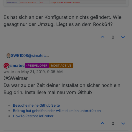
Es hat sich an der Konfiguration nichts geändert. Wie
gesagt nur der Umzug. Liegt es an dem Rock64?
0
@
simatec
SWE1008
Hallo,
simatec
DEVELOPER
MOST ACTIVE
ich habe letzte Woche mein ioBroker System von
Offline
wrote on
May 31, 2019, 9:35 AM
einem Raspi auf ein Rock64 umgezogen. Seitdem
last edited by
@SWeimar
kommt folgende Fehlermeldung wenn ein Rolladen
fahren soll:
Da war zu der Zeit deiner Installation sicher noch ein
Bug drin. Installiere mal neu vom Github
Es hat sich an der Konfiguration nichts geändert. Wie
Besuche meine Github Seite
gesagt nur der Umzug. Liegt es an dem Rock64?
Beitrag hat geholfen oder willst du mich unterstützen
HowTo Restore ioBroker
0