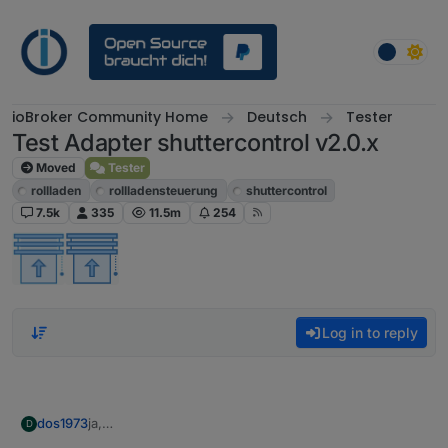
Skip to content
ioBroker Community Home
Deutsch
Tester
Test Adapter shuttercontrol v2.0.x
Moved
Tester
rollladen
rollladensteuerung
shuttercontrol
7.5k
335
11.5m
254
Log in to reply
dos1973
ja,
D
aber ich komme mit dem enum nicht klar.