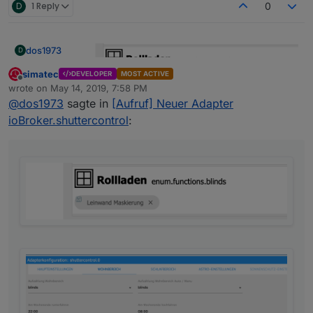
D
1 Reply
0
dos1973
D
simatec
DEVELOPER
MOST ACTIVE
Offline
wrote on
May 14, 2019, 7:58 PM
last edited by
@
dos1973
sagte in
[Aufruf] Neuer Adapter
ioBroker.shuttercontrol
:
so richtig?
übersetzt der Rolladen nach blinds?