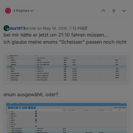
2 Replies
0
dos1973
wrote on
May 14, 2019, 7:13 PM
D
last edited by dos1973
May 14, 2019, 9:15 PM
Offline
bei mir hätte er jetzt um 21:10 fahren müssen...
ich glaube meine enums "Scheisser" passen noch nicht
enum ausgewählt, oder?