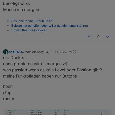
benötigt wird.
Mache ich morgen
Besuche meine Github Seite
Beitrag hat geholfen oder willst du mich unterstützen
HowTo Restore ioBroker
0
dos1973
wrote on
May 14, 2019, 7:27 PM
D
last edited by dos1973
May 14, 2019, 9:28 PM
Offline
ok. Danke.
dann probieren wir es morgen :-)
was passiert wenn es kein Level oder Postion gibt?
meine Funkrolladen haben nur Buttons
hoch
stop
runter