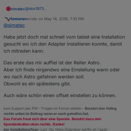
@
dos1973
simatec
Hast du ihn als Raum oder Funktion angelegt?
Homoran
wrote on
May 14, 2019, 7:10 PM
Wie
@
Homoran
schrieb, starte mal den Adapter neu,
last edited by
Do not disturb
@
simatec
damit auch die neuen Enums gefunden werden
Habe jetzt doch mal schnell vom tablet eine Installation
gesucht wo ich den Adapter installieren konnte, damit
ich mitreden kann.
Das erste das mir auffiel ist der Reiter Astro.
Aber ich finde nirgendwo eine Einstellung wann oder
wo nach Astro gefahren werden soll.
Obwohl es ein spätestens gibt.
Auch wäre schön einen offset einstellen zu können.
kein Support per PN! - Fragen im Forum stellen -
Benutzt das Voting
rechts unten im Beitrag wenn er euch geholfen hat.
Das Forum freut sich über eine Spende. Benutzt dazu den
Spendenbutton oben rechts. Danke!
der Installationsfixer:
curl -fsL https://iobroker.net/fix.sh | bash -