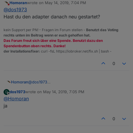
Homoran
wrote on
May 14, 2019, 7:04 PM
ich habe jetzt eine enum Rolladen angelegt. Da habe
last edited by
Do not disturb
@
dos1973
ich den Shelly zugeordnet Dieses enum "Rolladen"
finde ich aber nicht in der Auswahl im Adapter...
Hast du den adapter danach neu gestartet?
kein Support per PN! - Fragen im Forum stellen -
Benutzt das Voting
rechts unten im Beitrag wenn er euch geholfen hat.
Das Forum freut sich über eine Spende. Benutzt dazu den
Spendenbutton oben rechts. Danke!
der Installationsfixer:
curl -fsL https://iobroker.net/fix.sh | bash -
0
Homoran
@
dos1973
Hast du den adapter danach neu gestartet?
dos1973
wrote on
May 14, 2019, 7:05 PM
D
last edited by
Offline
@
Homoran
ja
0