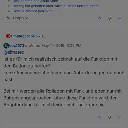
Besuche meine Github Seite
Beitrag hat geholfen oder willst du mich unterstützen
HowTo Restore ioBroker
1 Reply
0
simatec
@
dos1973
Die Button werden aktuell nicht unterstützt.
dos1973
wrote on
May 14, 2019, 8:23 PM
D
Da müsste man eine Funktion für überlegen.
last edited by
Offline
@
simatec
Aktuell wird nur nach Level 0-100% gefahren.
ist es für mich realistisch zeitnah auf die Funktion mit
den Button zu hoffen?
keine Ahnung welche Ideen und Anforderungen du noch
hast.
Bei mir werden alle Rolladen mit Funk und eben nur mit
Buttons angesprochen, ohne diese Funktion wird der
Adapter dann für mich leider nicht nutzbar sein.
0