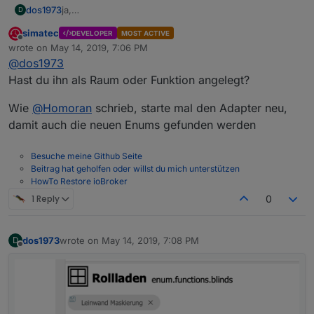
dos1973
ja,
D
aber ich komme mit dem enum nicht klar.
simatec
DEVELOPER
MOST ACTIVE
ich habe jetzt eine enum Rolladen angelegt. Da habe
Offline
wrote on
May 14, 2019, 7:06 PM
ich den Shelly zugeordnet Dieses enum "Rolladen"
last edited by
@
dos1973
finde ich aber nicht in der Auswahl im Adapter...
Hast du ihn als Raum oder Funktion angelegt?
Wie
@
Homoran
schrieb, starte mal den Adapter neu,
damit auch die neuen Enums gefunden werden
Besuche meine Github Seite
Beitrag hat geholfen oder willst du mich unterstützen
HowTo Restore ioBroker
1 Reply
0
dos1973
wrote on
May 14, 2019, 7:08 PM
D
last edited by
Offline