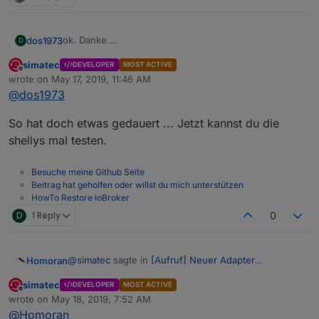
var
 id_deviceLevel= id_DeviceBase + 
'.le
if
 (
getState
(id_deviceLevel).
notExist
){
ok. Danke.
dos1973
D
//setState(id_deviceLevel,0,true,fun
dann probieren wir es morgen :-)
extendObject
(id_deviceLevel,{
typ
simatec
DEVELOPER
MOST ACTIVE
was passiert wenn es kein Level oder Postion gibt?
hoch
Offline
"type"
: 
"number"
,    
wrote on
May 17, 2019, 11:46 AM
meine Funkrolladen haben nur Buttons
stop
last edited by
"name"
: 
"Level"
,
@
dos1973
runter
"def"
:   
0
,             
"read"
:  
true
,          
So hat doch etwas gedauert ... Jetzt kannst du die
können diese Button auch verwendet werden?
"write"
: 
true
,          
shellys mal testen.
"min"
:   
0
,             
Danke für deine Mühe & Geduld !
"max"
:   
100
,           
Besuche meine Github Seite
"unit"
:  
"%"
,           
Beitrag hat geholfen oder willst du mich unterstützen
"role"
:  
"level.blind"
HowTo Restore ioBroker
                    }        
D
1 Reply
0
                },
function
(
){
log
(
"create "
 + id_deviceLev
setStateDelayed
(id_deviceLev
@
simatec
sagte in
[Aufruf] Neuer Adapter
Homoran
                });
ioBroker.shuttercontrol
:
//});
simatec
DEVELOPER
MOST ACTIVE
Offline
Was meinst du mit offset?
wrote on
May 18, 2019, 7:52 AM
        }
last edited by
@
Homoran