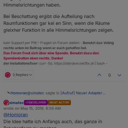
Himmelsrichtungen haben.
Bei Beschattung ergibt die Aufteilung nach
Raumfunktionen gar kei en Sinn, wenn die Räume
gleixher Funktion in alle Himmelsrichtungen zeigen.
kein Support per PN! - Fragen im Forum stellen -
Benutzt das Voting
rechts unten im Beitrag wenn er euch geholfen hat.
Das Forum freut sich über eine Spende. Benutzt dazu den
Spendenbutton oben rechts. Danke!
der Installationsfixer:
curl -fsL https://iobroker.net/fix.sh | bash -
2 Replies
0
@
simatec
sagte in
[Aufruf] Neuer Adapter
Homoran
ioBroker.shuttercontrol
:
simatec
DEVELOPER
MOST ACTIVE
Offline
Was meinst du mit offset?
wrote on
May 15, 2019, 6:59 AM
last edited by
@
Homoran
Die Idee hatte ich Anfangs auch, das ganze in
Ich meine eigentlich unterschiedloche offsets je