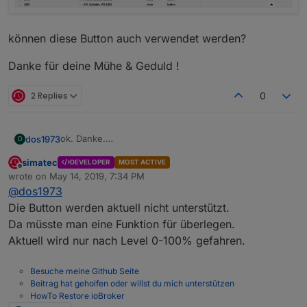
können diese Button auch verwendet werden?
Danke für deine Mühe & Geduld !
2 Replies
0
ok. Danke.
dos1973
D
dann probieren wir es morgen :-)
simatec
DEVELOPER
MOST ACTIVE
was passiert wenn es kein Level oder Postion gibt?
hoch
Offline
wrote on
May 14, 2019, 7:34 PM
meine Funkrolladen haben nur Buttons
stop
last edited by
@
dos1973
runter
Die Button werden aktuell nicht unterstützt.
können diese Button auch verwendet werden?
Da müsste man eine Funktion für überlegen.
Aktuell wird nur nach Level 0-100% gefahren.
Danke für deine Mühe & Geduld !
Besuche meine Github Seite
Beitrag hat geholfen oder willst du mich unterstützen
HowTo Restore ioBroker