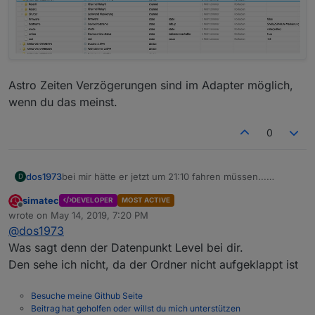
Astro Zeiten Verzögerungen sind im Adapter möglich,
wenn du das meinst.
0
bei mir hätte er jetzt um 21:10 fahren müssen...
dos1973
D
ich glaube meine enums "Scheisser" passen noch
simatec
DEVELOPER
MOST ACTIVE
nicht
Offline
wrote on
May 14, 2019, 7:20 PM
last edited by
@
dos1973
Was sagt denn der Datenpunkt Level bei dir.
Den sehe ich nicht, da der Ordner nicht aufgeklappt ist
enum ausgewählt, oder?
Astro Zeiten Verzögerungen sind im Adapter möglich,
Besuche meine Github Seite
wenn du das meinst.
Beitrag hat geholfen oder willst du mich unterstützen