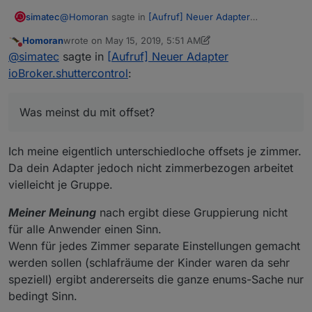
@
Homoran
sagte in
[Aufruf] Neuer Adapter
simatec
ioBroker.shuttercontrol
:
Homoran
wrote on
May 15, 2019, 5:51 AM
last edited by Homoran
May 15, 2019, 7:53 AM
Do not disturb
@
simatec
@
simatec
sagte in
[Aufruf] Neuer Adapter
Auch wäre schön einen offset einstellen zu
ioBroker.shuttercontrol
:
Was meinst du mit offset?
können.
Für Astro kannst du ein offset einstellen.
Standard sind in der Config 30 Minuten.
Für das fahren von mehreren Rollläden aus einer
Was meinst du mit offset?
Funktion gibt es auch einen offset zum einstellen.
Standard ist hier auf 10 Sekunden eingestellt
Ich meine eigentlich unterschiedloche offsets je zimmer.
Da dein Adapter jedoch nicht zimmerbezogen arbeitet
vielleicht je Gruppe.
Meiner Meinung
nach ergibt diese Gruppierung nicht
für alle Anwender einen Sinn.
Wenn für jedes Zimmer separate Einstellungen gemacht
werden sollen (schlafräume der Kinder waren da sehr
speziell) ergibt andererseits die ganze enums-Sache nur
bedingt Sinn.