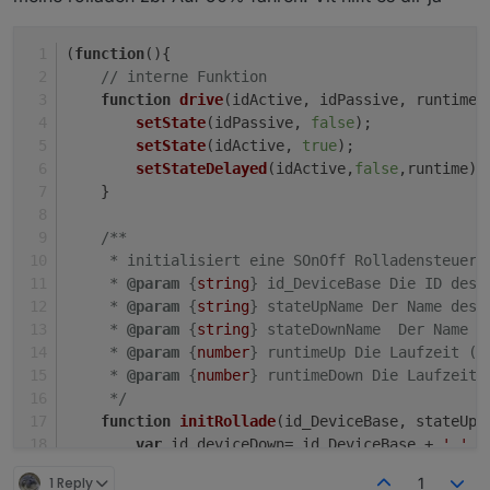
(
function
(
){
// interne Funktion
function
drive
(
idActive, idPassive, runtime
)
setState
(idPassive, 
false
);
setState
(idActive, 
true
);
setStateDelayed
(idActive,
false
,runtime);
    }
/**
     * initialisiert eine SOnOff Rolladensteueru
     * 
@param
 {
string
} id_DeviceBase Die ID des 
     * 
@param
 {
string
} stateUpName Der Name des 
     * 
@param
 {
string
} stateDownName  Der Name d
     * 
@param
 {
number
} runtimeUp Die Laufzeit (i
     * 
@param
 {
number
} runtimeDown Die Laufzeit 
     */
function
initRollade
(
id_DeviceBase, stateUpN
var
 id_deviceDown= id_DeviceBase + 
'.'
 +
var
 id_deviceUp= id_DeviceBase + 
'.'
 + s
1 Reply
1