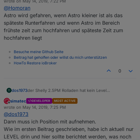
wrote on
May 14, 2019, 7:22 PM
Installation gesucht wo ich den Adapter installieren
last edited by
@
Homoran
konnte, damit ich mitreden kann.
Das erste das mir auffiel ist der Reiter Astro.
Aber ich finde nirgendwo eine Einstellung wann
Astro wird gefahren, wenn Astro kleiner ist als das
oder wo nach Astro gefahren werden soll.
Auch wäre schön einen offset einstellen zu können.
späteste Runterfahren und wenn Astro im Bereich
Obwohl es ein spätestens gibt.
frühste zeit zum hochfahren und späteste Zeit zum
hochfahren liegt
Besuche meine Github Seite
Beitrag hat geholfen oder willst du mich unterstützen
HowTo Restore ioBroker
0
der Shelly 2.5PM Rolladen hat kein Level
dos1973
D
simatec
DEVELOPER
MOST ACTIVE
Edit: Sorry. Position= level
Offline
wrote on
May 14, 2019, 7:25 PM
last edited by
@
dos1973
Dann muss ich Position mit aufnehmen.
Wie im ersten Beitrag geschrieben, habe ich aktuell nur
LEVEL drin und hier sollte berichtet werden, was noch