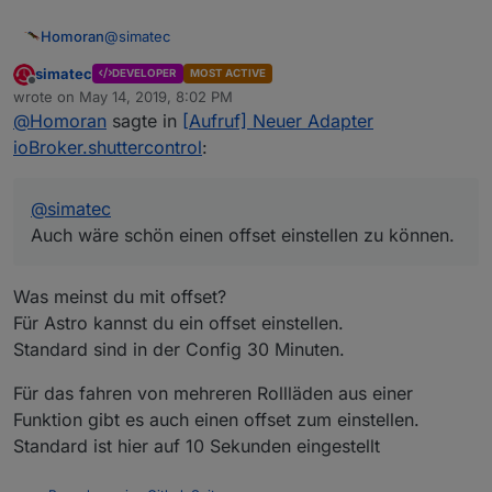
@
simatec
Homoran
simatec
DEVELOPER
MOST ACTIVE
Habe jetzt doch mal schnell vom tablet eine
Offline
wrote on
May 14, 2019, 8:02 PM
Installation gesucht wo ich den Adapter installieren
last edited by
@
Homoran
sagte in
[Aufruf] Neuer Adapter
konnte, damit ich mitreden kann.
Das erste das mir auffiel ist der Reiter Astro.
Aber ich finde nirgendwo eine Einstellung wann
ioBroker.shuttercontrol
:
oder wo nach Astro gefahren werden soll.
Auch wäre schön einen offset einstellen zu können.
Obwohl es ein spätestens gibt.
@
simatec
Auch wäre schön einen offset einstellen zu können.
Was meinst du mit offset?
Für Astro kannst du ein offset einstellen.
Standard sind in der Config 30 Minuten.
Für das fahren von mehreren Rollläden aus einer
Funktion gibt es auch einen offset zum einstellen.
Standard ist hier auf 10 Sekunden eingestellt