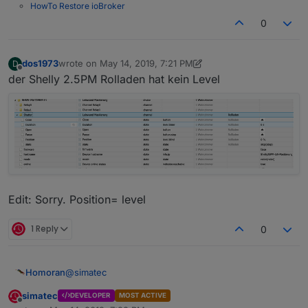
HowTo Restore ioBroker
0
dos1973
wrote on
May 14, 2019, 7:21 PM
D
last edited by dos1973
May 14, 2019, 9:22 PM
Offline
der Shelly 2.5PM Rolladen hat kein Level
Edit: Sorry. Position= level
1 Reply
0
@
simatec
Homoran
simatec
DEVELOPER
MOST ACTIVE
Habe jetzt doch mal schnell vom tablet eine
Offline