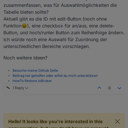
drive
(id_deviceDown, id_devi
zusammenfassen, was für Auswahlmöglichkeiten die
else
if
 (obj.
state
.
val
 >= 
100
)
Tabelle bieten sollte?
drive
(id_deviceUp, id_device
Aktuell gibt es die ID mit edit-Button (noch ohne
else
 {
Funktion😖), eine checkbox für an/aus, eine delete-
let
 diff = obj.
oldState
.
val
 
Button, und hoch/runter Button zum Reihenfolge ändern.
if
 (diff > 
0
)
drive
(id_deviceDown, id_
Ich würde noch eine Auswahl für Zuordnung der
else
unterschiedlichen Bereiche vorschlagen.
drive
(id_deviceUp, id_de
                }
Noch weitere Ideen?
            }
        });
Besuche meine Github Seite
    }
Beitrag hat geholfen oder willst du mich unterstützen
HowTo Restore ioBroker
initRollade
(
"sonoff.0.Rollade/Florian"
, 
"POW
1 Reply
0
//initRollade('sonoff.0.DVES_AD871717', 'POW
})();
Hello! It looks like you're interested in this