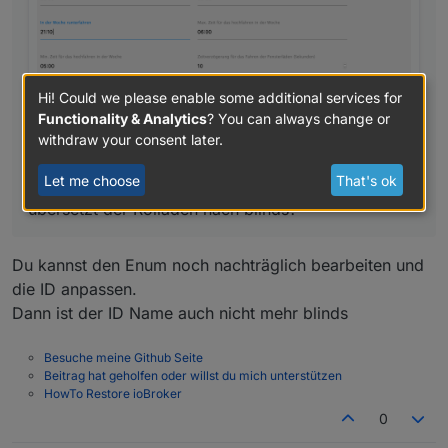
Hi! Could we please enable some additional services for
Functionality & Analytics
? You can always change or
withdraw your consent later.
Let me choose
That's ok
so richtig?
übersetzt der Rolladen nach blinds?
Du kannst den Enum noch nachträglich bearbeiten und
die ID anpassen.
Dann ist der ID Name auch nicht mehr blinds
Besuche meine Github Seite
Beitrag hat geholfen oder willst du mich unterstützen
HowTo Restore ioBroker
0