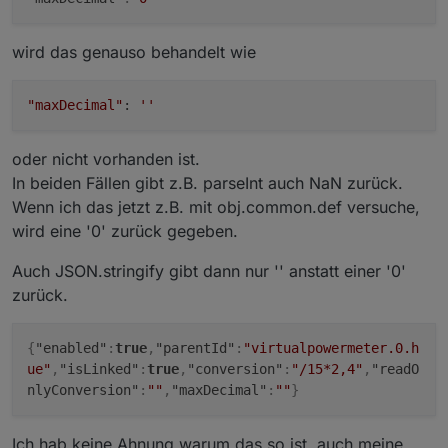
wird das genauso behandelt wie
"maxDecimal"
:
''
oder nicht vorhanden ist.
In beiden Fällen gibt z.B. parseInt auch NaN zurück.
Wenn ich das jetzt z.B. mit obj.common.def versuche,
wird eine '0' zurück gegeben.
Auch JSON.stringify gibt dann nur '' anstatt einer '0'
zurück.
{
"enabled"
:
true
,
"parentId"
:
"virtualpowermeter.0.h
ue"
,
"isLinked"
:
true
,
"conversion"
:
"/15*2,4"
,
"readO
nlyConversion"
:
""
,
"maxDecimal"
:
""
}
Ich hab keine Ahnung warum das so ist, auch meine