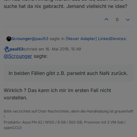
suche hat da nix gebracht. Jemand vielleicht ne idee?
0
@
paul53
sagte in
[Neuer Adapter] LinkedDevices
:
Scrounger
paul53
schrieb am
16. Mai 2019, 15:49
zuletzt editiert von
Offline
Dieser Test:
@
Scrounger
sagte:
Das Problem ist, wenn
In beiden Fällen gibt z.B. parseInt auch NaN zurück.
schließt 0 Nachkommastellen aus.
wird das genauso behandelt wie
Wirklich ? Das kann ich mir im ersten Fall nicht
vorstellen.
oder nicht vorhanden ist.
Bitte verzichtet auf Chat-Nachrichten, denn die Handhabung ist grauenhaft
In beiden Fällen gibt z.B. parseInt auch NaN zurück.
!
Produktiv: Asus PN 42 / N100 / 8 GB / 500 GB; Proxmox mit 2 VM (iob /
Wenn ich das jetzt z.B. mit obj.common.def
Auch JSON.stringify gibt dann nur '' anstatt einer
openCCU)
versuche, wird eine '0' zurück gegeben.
'0' zurück.