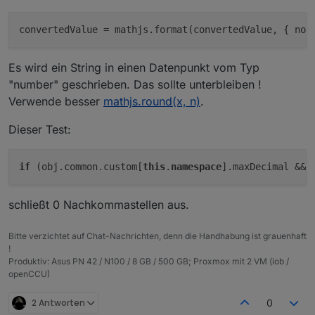
Parameter conversion angezogen. Deshlab wird
keine Umrechnung durchgeführt, sieht man dann
convertedValue
 = mathjs.format(convertedValue, { not
auch im debug log
Es wird ein String in einen Datenpunkt vom Typ
"number" geschrieben. Das sollte unterbleiben !
Verwende besser
mathjs.round(x, n)
.
Dieser Test:
if
 (obj.common.custom[
this
.
namespace
schließt 0 Nachkommastellen aus.
Bitte verzichtet auf Chat-Nachrichten, denn die Handhabung ist grauenhaft
!
Produktiv: Asus PN 42 / N100 / 8 GB / 500 GB; Proxmox mit 2 VM (iob /
openCCU)
2 Antworten
0