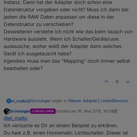
Instanz. Dann hat der Adapter doch schon eine
Datenstruktur vorgeben oder nicht? Muss ich dann bei
jedem die RAW Daten anpassen um diese in der
Datenstruktur zu verschieben?
Desweiteren verstehe ich nicht wie das beim tausch von
Hardware aussieht. Wenn ich Schalter/Geräte/usw.
austausche, woher weiß der Adapter dann welches
Gerät ich ausgetauscht habe?
Irgendwo muss man das "Mapping" doch immer selbst
bearbeiten oder?
0
@
Scrounger
sagte in
[Neuer Adapter] LinkedDevices
:
el_malto
E
Scrounger
schrieb am
16. Mai 2019, 14:28
DEVELOPER
zuletzt editiert von Scrounger
Offline
@
BBTown
sagte in
[Neuer Adapter]
@
el_malto
LinkedDevices
:
Ich versuche es Dir an einem Beispiel zu erklären.
Die Idee hört sich gut an und ist auf nachvollziehbar.
Du hast z.B. einen Homematic Lichtschalter. Dieser ist
Aber so ganz verstehe ich das "Mapping" noch nicht.