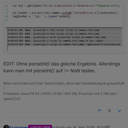
"state"
:
1636
und die raw daten dazu - maxDecimal steht auf '0':
}
,
"_id"
:
"virtualpowermeter.0.hue"
,
{

"type"
:
"state"
  "from": "system.adapter.admin.0",

}
  "user": "system.user.admin",

  "ts": 1558020034830,

  "common": {

    "name": "hue",

    "role": "",

    "type": "number",

    "desc": "Manually created",

EDIT: Ohne
parseInt()
das gleiche Ergebnis. Allerdings
    "unit": "%",

kann man mit
parseInt()
auf
!= NaN
testen.
    "min": 0,

    "max": 100,

    "def": 0,

Bitte verzichtet auf Chat-Nachrichten, denn die Handhabung ist grauenhaft
    "read": true,

!
Produktiv: Asus PN 42 / N100 / 8 GB / 500 GB; Proxmox mit 2 VM (iob /
    "write": true,

openCCU)
    "custom": {

      "linkeddevices.0": {

        "enabled": true,

0
        "unit": "%",

        "linkedId": "hue",

        "name": "",

Scrounger
schrieb am
16. Mai 2019, 16:54
DEVELOPER