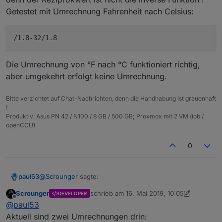
Nachteil, dass die umgekehrte Richtung nicht
oder nem selbst konfigurierten Smarthome System
Getestet mit Umrechnung Fahrenheit nach Celsius:
einfach ermittelt werden kann.
umgehen können, auch wissen wie man formeln
@
Scrounger
sagte in
[Neuer Adapter]
benutzt ;) Die umgekehrte Richtung ermittelt ja der
LinkedDevices
:
adapter automatisch, dass muss kein User
Der ist ja auch ein Spiegelbild, allerdings mit der
übernehmen.
Option einer Umrechnung.
weil das linkedObjekt ja ein Spiegelbild
Wie oben bereits geschrieben, ist das Ziel dieses
Die Umrechnung von °F nach °C funktioniert richtig,
des parentObjects ist und immer den
Adapters viele Funktionen des
Virtual Devices
aber umgekehrt erfolgt keine Umrechnung.
gleichen Zustand wie das parentObjekt
Skript
von
@
Pman
"nachzubilden" oder besser
abbilden muss.
gesagt Funktionen die ich mit diesem Skript
Bitte verzichtet auf Chat-Nachrichten, denn die Handhabung ist grauenhaft
realisiert habe abzubbilden mit einer möglichst
!
einfachen konfiguration per gui.
Produktiv: Asus PN 42 / N100 / 8 GB / 500 GB; Proxmox mit 2 VM (iob /
openCCU)
0
@
Scrounger
sagte:
paul53
Scrounger
schrieb am
16. Mai 2019, 10:05
DEVELOPER
zuletzt editiert von Scrounger
Offline
Die umgekehrte Richtung ermittelt ja der adapter
@
paul53
automatisch
Aktuell sind zwei Umrechnungen drin:
Nur leider funktioniert die umgekehrte Richtung nicht,