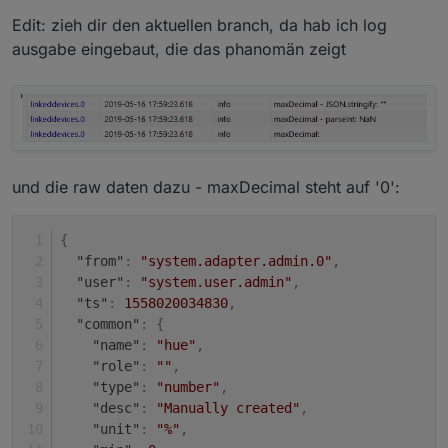
Edit: zieh dir den aktuellen branch, da hab ich log
ausgabe eingebaut, die das phanomän zeigt
und die raw daten dazu - maxDecimal steht auf '0':
{
"from"
:
"system.adapter.admin.0"
,
"user"
:
"system.user.admin"
,
"ts"
:
1558020034830
,
"common"
:
{
"name"
:
"hue"
,
"role"
:
""
,
"type"
:
"number"
,
"desc"
:
"Manually created"
,
"unit"
:
"%"
,