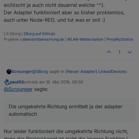
an/löscht ja auch nicht dauernd welche ^^).
Der Adapter funktioniert aber so bisher problemlos,
auch unter Node-RED, und tut was er soll :)
LG SBorg (
SBorg auf GitHub
)
Projekte:
Lebensmittelwarnung.de
|
WLAN-Wetterstation
|
PimpMyStation
1
@
SBorg
sagte in
[Neuer Adapter] LinkedDevices
:
Scrounger
paul53
schrieb am
16. Mai 2019, 09:56
zuletzt editiert von
Offline
Bei mir nun auch, allerdings bleiben sie jetzt
@
Scrounger
sagte:
auch erhalten wenn ich den Link wieder
Ich nutze Node-RED nicht, habs aber grad mal
lösche. Aktualisieren hilft auch nicht. Nur
installiert. Es ist grundsätzlich so das wenn
Die umgekehrte Richtung ermittelt ja der adapter
wenn ich Node-RED neu starte erscheinen
datenpunkte gelöscht werden, der Node-RED
@
paul53
sagte in
[Neuer Adapter] LinkedDevices
:
sie, bzw. werden sie auch wieder aus der
automatisch
Adapter neu gestartet werden muss, damit diese
Ansicht gelöscht.
aus der Auswahlliste verschwinden -> also denke
Das ist nur für die Anwender von Vorteil, die
ich kein Problem meines Adapters
Nur leider funktioniert die umgekehrte Richtung nicht,
mit Formeln umgehen können und hat den
denn der Reziprokwert ist nicht die inverse Funktion !
Ich gehe mal davon aus, dass alle die mit IoBroker