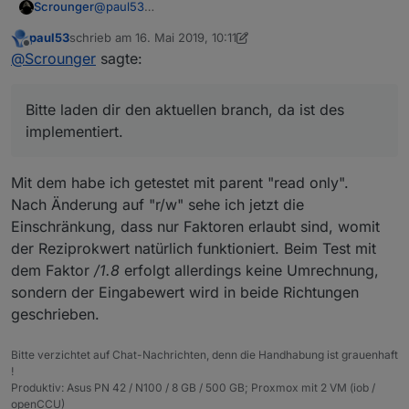
@
paul53
Scrounger
Aktuell sind zwei Umrechnungen drin:
paul53
schrieb am
16. Mai 2019, 10:11
ParentObejct ist Read only:
zuletzt editiert von paul53
Offline
@
Scrounger
sagte:
Bitte laden dir den aktuellen branch, da ist des
Du kannst eine Umrechnungen für das
implementiert. Ich habe die letzten zwei Tage
linekdobject angeben, erlaubt ist hier +-*/
intensiv getestet und es funktioniert.
Bitte laden dir den aktuellen branch, da ist des
ParentObejct ist Read &write oder write:
Du kannst eine Umrechnungen angeben,
implementiert.
erlaubt sind hier nur */. Funktioniert in beide
Richtungen - von linkedobject zu ParentObejct
wird der kehrwert durch den adapter gebildet.
Mit dem habe ich getestet mit parent "read only".
Kannan zb für das hue Beispiel das ich weiter
Nach Änderung auf "r/w" sehe ich jetzt die
oben beschrieben habe verwenden.
Einschränkung, dass nur Faktoren erlaubt sind, womit
der Reziprokwert natürlich funktioniert. Beim Test mit
dem Faktor
/1.8
erfolgt allerdings keine Umrechnung,
sondern der Eingabewert wird in beide Richtungen
geschrieben.
Bitte verzichtet auf Chat-Nachrichten, denn die Handhabung ist grauenhaft
!
Produktiv: Asus PN 42 / N100 / 8 GB / 500 GB; Proxmox mit 2 VM (iob /
openCCU)