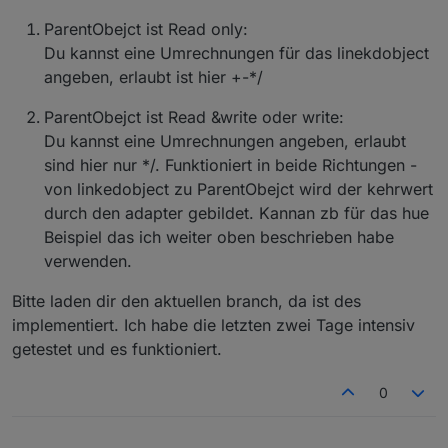
denn der Reziprokwert ist nicht die inverse Funktion !
ParentObejct ist Read only:
Getestet mit Umrechnung Fahrenheit nach Celsius:
Du kannst eine Umrechnungen für das linekdobject
Die Umrechnung von °F nach °C funktioniert richtig,
angeben, erlaubt ist hier +-*/
aber umgekehrt erfolgt keine Umrechnung.
ParentObejct ist Read &write oder write:
Du kannst eine Umrechnungen angeben, erlaubt
sind hier nur */. Funktioniert in beide Richtungen -
von linkedobject zu ParentObejct wird der kehrwert
durch den adapter gebildet. Kannan zb für das hue
Beispiel das ich weiter oben beschrieben habe
verwenden.
Bitte laden dir den aktuellen branch, da ist des
implementiert. Ich habe die letzten zwei Tage intensiv
getestet und es funktioniert.
0