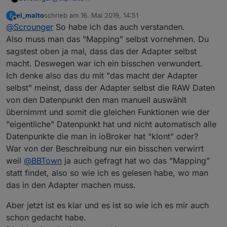
Ich versuche es Dir an einem Beispiel zu erklären.
el_malto
schrieb am
16. Mai 2019, 14:51
E
Du hast z.B. einen Homematic Lichtschalter. Dieser
Wenn jetzt der Lichtschalter z.b: gegen einen
zuletzt editiert von
Offline
@
Scrounger
So habe ich das auch verstanden.
ist dann in der instanz des hm-rpc adapters im
neuen mit der ID "hm-rpc-QEQ000002.1.STATE"
iobroker verfügbar. Dort gibt es z.B. den
getauscht wird, dann musst du nur wieder für
Also muss man das "Mapping" selbst vornehmen. Du
Datenpunkt zum ein bzw. ausschalten mit der ID
diesen ein linkedObject anlegen das die gleiche ID
sagstest oben ja mal, dass das der Adapter selbst
"hm-rpc-QEQ000001.1.STATE". Das wird dann unser
"Licht.Bad.STATE" hat. Danach funktionieren wieder
macht. Deswegen war ich ein bisschen verwundert.
sog. parentObject.
alle deine VIS und skripte, da dort ja die ID des
Ich denke also das du mit "das macht der Adapter
Jetzt erstellst du dir ein linkedObject z.b. mit der ID
linkedObject verwendet wird.
"Licht.Bad.STATE". Die ID des linkedObject
selbst" meinst, dass der Adapter selbst die RAW Daten
verwendest du dann im vis und all deinen skripten.
von den Datenpunkt den man manuell auswählt
und das verlinkte Objekt sieht dann so aus:
übernimmt und somit die gleichen Funktionen wie der
"eigentliche" Datenpunkt hat und nicht automatisch alle
Datenpunkte die man in ioBroker hat "klont" oder?
War von der Beschreibung nur ein bisschen verwirrt
weil
@
BBTown
ja auch gefragt hat wo das "Mapping"
statt findet, also so wie ich es gelesen habe, wo man
das in den Adapter machen muss.
Aber jetzt ist es klar und es ist so wie ich es mir auch
schon gedacht habe.