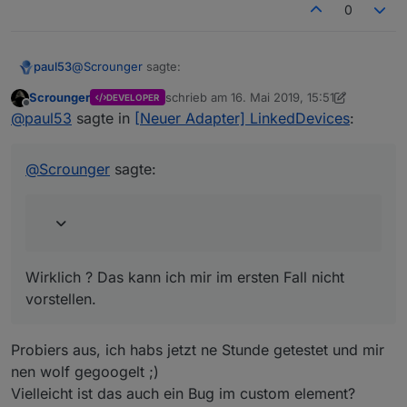
0
Ich hab keine Ahnung warum das so ist, auch
meine suche hat da nix gebracht. Jemand vielleicht
ne idee?
@
Scrounger
sagte:
paul53
Scrounger
schrieb am
16. Mai 2019, 15:51
DEVELOPER
zuletzt editiert von Scrounger
Offline
In beiden Fällen gibt z.B. parseInt auch NaN
@
paul53
sagte in
[Neuer Adapter] LinkedDevices
:
zurück.
Wirklich ? Das kann ich mir im ersten Fall nicht
vorstellen.
@
Scrounger
sagte:
Wirklich ? Das kann ich mir im ersten Fall nicht
vorstellen.
Probiers aus, ich habs jetzt ne Stunde getestet und mir
nen wolf gegoogelt ;)
Vielleicht ist das auch ein Bug im custom element?