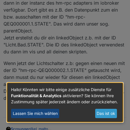
Wo wäre der Bezug zu dem tatsächlichen
dann in der instanz des hm-rpc adapters im iobroker
Du sagst, dass der Adapter das Mapping selbst
Objekt/Datenpunkt?
übernimmt, man eine eigene Datenstruktur aufbauen
verfügbar. Dort gibt es z.B. den Datenpunkt zum ein
bzw. wo findet das "Mapping" zum Original-
kann und beim tausch von Hardware nur die Objekte
bzw. ausschalten mit der ID "hm-rpc-
Datenpunkt statt?!
auf die neue Hardware anpassen muss.
QEQ000001.1.STATE". Das wird dann unser sog.
Das wiederspricht sich mir irgendwie. Angenommen
ich installiere den Adapter. Dieser sucht dann alle
parentObject.
Das macht der Adpater.
Datenpunkte raus und packt die in die linkeddevices
Jetzt erstellst du dir ein linkedObject z.b. mit der ID
Das ParentObjekt (= das zu verlinkende Objekt)
Instanz. Dann hat der Adapter doch schon eine
sieht dann so aus:
"Licht.Bad.STATE". Die ID des linkedObject verwendest
Datenstruktur vorgeben oder nicht? Muss ich dann
du dann im vis und all deinen skripten.
bei jedem die RAW Daten anpassen um diese in der
Datenstruktur zu verschieben?
Wenn jetzt der Lichtschalter z.b: gegen einen neuen mit
Desweiteren verstehe ich nicht wie das beim tausch
von Hardware aussieht. Wenn ich
der ID "hm-rpc-QEQ000002.1.STATE" getauscht wird,
Schalter/Geräte/usw. austausche, woher weiß der
dann musst du nur wieder für diesen ein linkedObject
Adapter dann welches Gerät ich ausgetauscht habe?
anlegen das die gleiche ID "Licht.Bad.STATE" hat.
Irgendwo muss man das "Mapping" doch immer
Hallo! Könnten wir bitte einige zusätzliche Dienste für
Danach funktionieren wieder alle deine VIS und skripte,
selbst bearbeiten oder?
Funktionalität & Analytics
aktivieren? Sie können Ihre
da dort ja die ID des linkedObject verwendet wird.
Zustimmung später jederzeit ändern oder zurückziehen.
1
Lassen Sie mich wählen
Das ist ok
@
el_malto
Scrounger