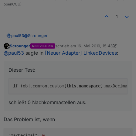
openCCU)
1
@
Scrounger
paul53
Scrounger
schrieb am
16. Mai 2019, 15:43
DEVELOPER
zuletzt editiert von Scrounger
Offline
@
paul53
sagte in
[Neuer Adapter] LinkedDevices
:
Es wird ein String in einen Datenpunkt vom Typ
"number" geschrieben. Das sollte unterbleiben !
Dieser Test:
Verwende besser
mathjs.round(x, n)
.
Dieser Test:
if
 (obj.common.custom[
this
.
namespace
schließt 0 Nachkommastellen aus.
schließt 0 Nachkommastellen aus.
Das Problem ist, wenn
"maxDecimal"
:
0