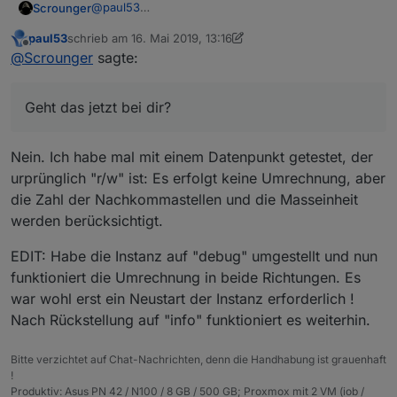
@
paul53
Scrounger
Stimmt .Format gibt nen String zurück, werden ich
paul53
schrieb am
16. Mai 2019, 13:16
anpassen.
@
paul53
sagte in
[Neuer Adapter] LinkedDevices
:
zuletzt editiert von paul53
Offline
@
Scrounger
sagte:
Beim Test mit dem Faktor
/1.8
erfolgt allerdings
Geht das jetzt bei dir?
keine Umrechnung, sondern der Eingabewert
Geht das jetzt bei dir?
wird in beide Richtungen geschrieben.
Nein. Ich habe mal mit einem Datenpunkt getestet, der
urprünglich "r/w" ist: Es erfolgt keine Umrechnung, aber
die Zahl der Nachkommastellen und die Masseinheit
werden berücksichtigt.
EDIT: Habe die Instanz auf "debug" umgestellt und nun
funktioniert die Umrechnung in beide Richtungen. Es
war wohl erst ein Neustart der Instanz erforderlich !
Nach Rückstellung auf "info" funktioniert es weiterhin.
Bitte verzichtet auf Chat-Nachrichten, denn die Handhabung ist grauenhaft
!
Produktiv: Asus PN 42 / N100 / 8 GB / 500 GB; Proxmox mit 2 VM (iob /