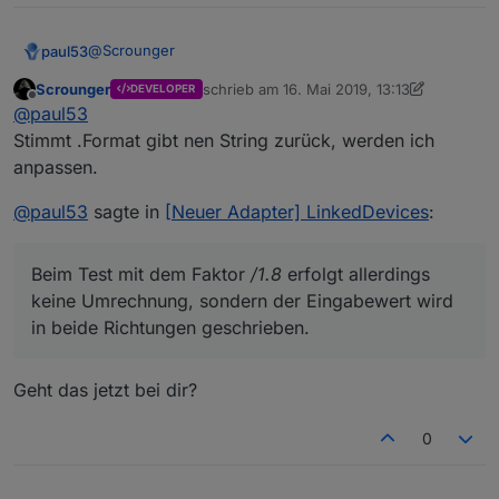
@
Scrounger
paul53
Scrounger
schrieb am
16. Mai 2019, 13:13
DEVELOPER
zuletzt editiert von Scrounger
Offline
@
paul53
Es wird ein String in einen Datenpunkt vom Typ
Stimmt .Format gibt nen String zurück, werden ich
"number" geschrieben. Das sollte unterbleiben !
anpassen.
Verwende besser
mathjs.round(x, n)
.
Dieser Test:
@
paul53
sagte in
[Neuer Adapter] LinkedDevices
:
schließt 0 Nachkommastellen aus.
Beim Test mit dem Faktor
/1.8
erfolgt allerdings
keine Umrechnung, sondern der Eingabewert wird
in beide Richtungen geschrieben.
Geht das jetzt bei dir?
0