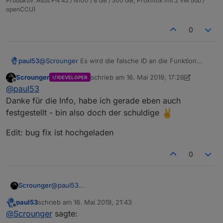
Produktiv: Asus PN 42 / N100 / 8 GB / 500 GB; Proxmox mit 2 VM (iob /
openCCU)
0
paul53
@
Scrounger
Es wird die falsche ID an die Funktion
getConvertedValue()
übergeben. Es ist nicht die Quell-
Scrounger
schrieb am
16. Mai 2019, 17:26
DEVELOPER
sondern die Ziel-ID. Im linked Objekt steht keine 0,
zuletzt editiert von Scrounger
Offline
@
paul53
sondern ein Leerstring.
Danke für die Info, habe ich gerade eben auch
festgestellt - bin also doch der schuldige
Edit: bug fix ist hochgeladen
0
@
paul53
Scrounger
Danke für die Info, habe ich gerade eben auch
paul53
schrieb am
16. Mai 2019, 21:43
festgestellt - bin also doch der schuldige
Edit: bug fix ist hochgeladen
zuletzt editiert von
Offline
@
Scrounger
sagte: