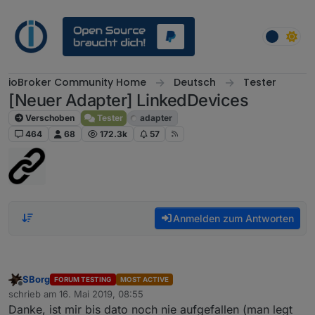
Weiter zum Inhalt
ioBroker Community Home
Deutsch
Tester
[Neuer Adapter] LinkedDevices
Verschoben
Tester
adapter
464
68
172.3k
57
Anmelden zum Antworten
SBorg
FORUM TESTING
MOST ACTIVE
Offline
schrieb am
16. Mai 2019, 08:55
zuletzt editiert von
Danke, ist mir bis dato noch nie aufgefallen (man legt