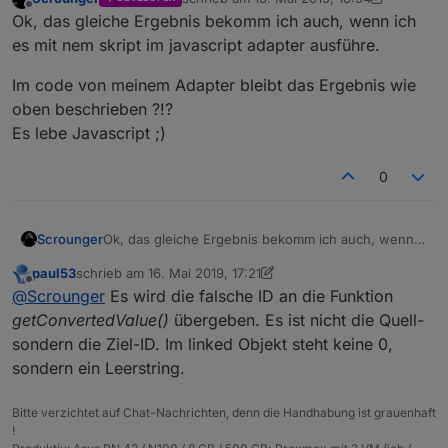
zuletzt editiert von Scrounger
Offline
        "maxDecimal": 0,

Ok, das gleiche Ergebnis bekomm ich auch, wenn ich
        "conversion": "/15*2,4",

es mit nem skript im javascript adapter ausführe.
        "readOnlyConversion": ""

      }

Im code von meinem Adapter bleibt das Ergebnis wie
    }

oben beschrieben ?!?
  },

  "native": {},

Es lebe Javascript ;)
  "acl": {

    "object": 1636,

0
    "owner": "system.user.admin",

    "ownerGroup": "system.group.administrato
    "state": 1636

Ok, das gleiche Ergebnis bekomm ich auch, wenn
Scrounger
  },

ich es mit nem skript im javascript adapter ausführe.
  "_id": "virtualpowermeter.0.hue",

paul53
schrieb am
16. Mai 2019, 17:21
Im code von meinem Adapter bleibt das Ergebnis
  "type": "state"

zuletzt editiert von paul53
Offline
@
Scrounger
Es wird die falsche ID an die Funktion
wie oben beschrieben ?!?
Es lebe Javascript ;)
getConvertedValue()
übergeben. Es ist nicht die Quell-
sondern die Ziel-ID. Im linked Objekt steht keine 0,
sondern ein Leerstring.
Bitte verzichtet auf Chat-Nachrichten, denn die Handhabung ist grauenhaft
!