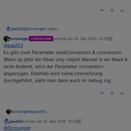
0
@
Scrounger
sagte:
paul53
Scrounger
schrieb am
16. Mai 2019, 12:02
DEVELOPER
zuletzt editiert von Scrounger
Offline
Bitte laden dir den aktuellen branch, da ist des
@
paul53
implementiert.
Es gibt zwei Parameter readConversion & conversion.
Mit dem habe ich getestet mit parent "read only".
Wenn du jetzt ein Read only object Manuel in ein Read &
Nach Änderung auf "r/w" sehe ich jetzt die
write änderst, wird der Parameter conversion
Einschränkung, dass nur Faktoren erlaubt sind, womit
der Reziprokwert natürlich funktioniert. Beim Test mit
angezogen. Deshlab wird keine Umrechnung
dem Faktor
/1.8
erfolgt allerdings keine Umrechnung,
durchgeführt, sieht man dann auch im debug log
sondern der Eingabewert wird in beide Richtungen
geschrieben.
0
Scrounger
@
paul53
Es gibt zwei Parameter readConversion &
paul53
schrieb am
16. Mai 2019, 12:47
conversion. Wenn du jetzt ein Read only object
zuletzt editiert von paul53
Offline
@
Scrounger
Manuel in ein Read & write änderst, wird der