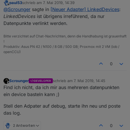
paul53
schrieb am
7. Mai 2019, 14:39
ich möchte euch meinen neuen Adapter an dem ich
zuletzt editiert von
Offline
@
Scrounger
sagte in
[Neuer Adapter] LinkedDevices
:
aktuell arbeite vorstellen - LinkedDevices.
Die Idee und insperation kommen aus dem
Virtual
https://github.com/Scrounger/ioBroker.linkeddevice
LinkedDevices
ist übrigens irreführend, da nur
Devices Skript
von
@
Pman
.
s
Datenpunkte verlinkt werden.
Funktionsweise:
Ihr könnt euch verlinkte Objekte (Datenpunkte) für
Bitte verzichtet auf Chat-Nachrichten, denn die Handhabung ist grauenhaft
all eure verwendeten Objekte (Datenpunkte)
Aktuell findet ihr im Repository einen Arbeitsstand
!
anlegen und dafür individuelle IDs vergeben, um
(Alpha version!), deshalb bitte nicht im produktiv
Produktiv: Asus PN 42 / N100 / 8 GB / 500 GB; Proxmox mit 2 VM (iob /
Euch eine Struktur anzulegen, wie Ihr sie gerne
einsetzen, weil ich aktuell daran noch arbeite.
Hier mal ein Beispiel wie eine selbstdefinierte
openCCU)
haben möchtet.
Struktur aussehen kann:
Vorteil ist, dass es nur noch einen Ort gibt, wo alle
0
Objekte die Ihr im vis oder Skripten verwendet,
definert sind. Weiterer Vorteil ist, wenn ihr mal die
Hardware tauschen müsst, dann müsst ihr nur die
Scrounger
schrieb am
7. Mai 2019, 14:45
verlinkten Objekte auf die neue Hardware
DEVELOPER
zuletzt editiert von
Offline
Find ich nicht, da ich mir aus mehreren datenpunkten
anpassen und die Skripte und vis funktionieren
sofort wieder.
ein device basteln kann ;)
Später sollen noch Funktionen wie z.B.
umrechnungen etc. dazu kommen, wie es im
Virtual
Stell den Adpater auf debug, starte ihn neu und poste
Devices Skript
auch möglich ist
das log.
2 Antworten
0