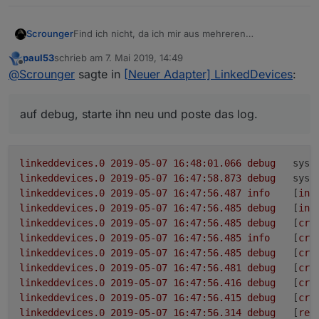
Find ich nicht, da ich mir aus mehreren
Scrounger
datenpunkten ein device basteln kann ;)
paul53
schrieb am
7. Mai 2019, 14:49
Stell den Adpater auf debug, starte ihn neu und
zuletzt editiert von
Offline
@
Scrounger
sagte in
[Neuer Adapter] LinkedDevices
:
poste das log.
auf debug, starte ihn neu und poste das log.
linkeddevices.0
2019-05-07 16:48:01.066	
debug
syst
linkeddevices.0
2019-05-07 16:47:58.873	
debug
syst
linkeddevices.0
2019-05-07 16:47:56.487	
info
	[
ini
linkeddevices.0
2019-05-07 16:47:56.485	
debug
	[
ini
linkeddevices.0
2019-05-07 16:47:56.485	
debug
	[
cre
linkeddevices.0
2019-05-07 16:47:56.485	
info
	[
cre
linkeddevices.0
2019-05-07 16:47:56.485	
debug
	[
cre
linkeddevices.0
2019-05-07 16:47:56.481	
debug
	[
cre
linkeddevices.0
2019-05-07 16:47:56.416	
debug
	[
cre
linkeddevices.0
2019-05-07 16:47:56.415	
debug
	[
cre
linkeddevices.0
2019-05-07 16:47:56.314	
debug
	[
res