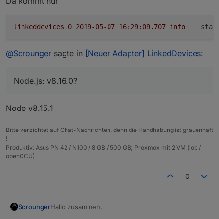
Da kommt nur
linkeddevices.0
2019-05-07 16:29:09.707	
info
stat
@
Scrounger
sagte in
[Neuer Adapter] LinkedDevices
:
Node.js: v8.16.0?
Node v8.15.1
Bitte verzichtet auf Chat-Nachrichten, denn die Handhabung ist grauenhaft
!
Produktiv: Asus PN 42 / N100 / 8 GB / 500 GB; Proxmox mit 2 VM (iob /
openCCU)
0
Hallo zusammen,
Scrounger