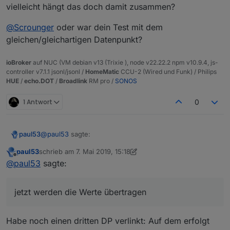
den Original-Datenpunkt übertragen.
  "from": "system.adapter.linkeddevices.0",

vielleicht hängt das doch damit zusammen?
werden die Werte übertragen
  "user": "system.user.admin",

  "ts": 1557238270037,

@
Scrounger
oder war dein Test mit dem
  "_id": "linkeddevices.0.Bad.HKT.Auto_Mode",

gleichen/gleichartigen Datenpunkt?
  "acl": {

    "object": 1636,

    "state": 1636,

ioBroker
auf NUC (VM debian v13 (Trixie ), node v22.22.2 npm v10.9.4, js-
    "owner": "system.user.admin",

controller v7.1.1 jsonl/jsonl /
HomeMatic
CCU-2 (Wired und Funk) / Philips
    "ownerGroup": "system.group.administrator"

HUE
/
echo.DOT
/
Broadlink
RM pro /
SONOS
  },

  "native": {}

1 Antwort
0
@
paul53
sagte:
paul53
paul53
schrieb am
7. Mai 2019, 15:18
zuletzt editiert von paul53
5. Juli 2019, 17:44
Offline
Eine Änderung des Wertes im verlinkten
@
paul53
sagte:
Datenpunkt (Bad.HKT.Auto_Mode) wird nicht an
Habe noch einen zweiten Datenpunkt verlinkt und jetzt
den Original-Datenpunkt übertragen.
werden die Werte übertragen
jetzt werden die Werte übertragen
Habe noch einen dritten DP verlinkt: Auf dem erfolgt