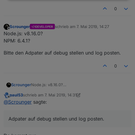
  "user": "system.user.admin",

0
  "ts": 1557238270037,

  "_id": "linkeddevices.0.Bad.HKT.Auto_Mode",

  "acl": {

Scrounger
schrieb am
7. Mai 2019, 14:27
    "object": 1636,

DEVELOPER
zuletzt editiert von
Offline
Node.js: v8.16.0?
    "state": 1636,

    "owner": "system.user.admin",

NPM: 6.4.1?
    "ownerGroup": "system.group.administrator"

  },

Bitte den Adpater auf debug stellen und log posten.
  "native": {}

0
Node.js: v8.16.0?
Scrounger
NPM: 6.4.1?
paul53
schrieb am
7. Mai 2019, 14:31
Bitte den Adpater auf debug stellen und log posten.
zuletzt editiert von paul53
5. Juli 2019, 16:33
Offline
@
Scrounger
sagte:
Adpater auf debug stellen und log posten.