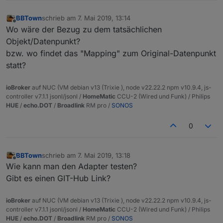
BBTown
schrieb am
7. Mai 2019, 13:14
zuletzt editiert von
Offline
Wo wäre der Bezug zu dem tatsächlichen
Objekt/Datenpunkt?
bzw. wo findet das "Mapping" zum Original-Datenpunkt
statt?
ioBroker
auf NUC (VM debian v13 (Trixie ), node v22.22.2 npm v10.9.4, js-
controller v7.1.1 jsonl/jsonl /
HomeMatic
CCU-2 (Wired und Funk) / Philips
HUE
/
echo.DOT
/
Broadlink
RM pro /
SONOS
0
BBTown
schrieb am
7. Mai 2019, 13:18
zuletzt editiert von
Offline
Wie kann man den Adapter testen?
Gibt es einen GIT-Hub Link?
ioBroker
auf NUC (VM debian v13 (Trixie ), node v22.22.2 npm v10.9.4, js-
controller v7.1.1 jsonl/jsonl /
HomeMatic
CCU-2 (Wired und Funk) / Philips
HUE
/
echo.DOT
/
Broadlink
RM pro /
SONOS