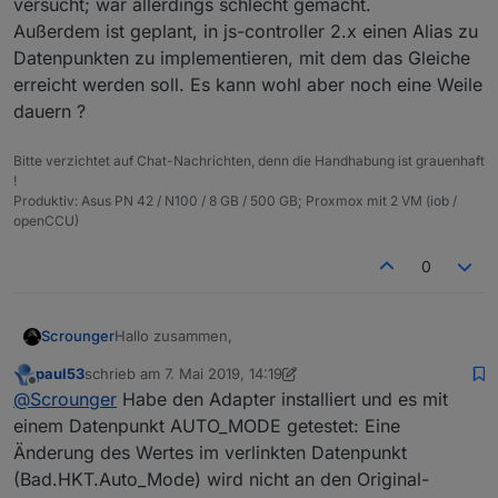
versucht; war allerdings schlecht gemacht.
Vorteil ist, dass es nur noch einen Ort gibt, wo alle
Außerdem ist geplant, in js-controller 2.x einen Alias zu
Objekte die Ihr im vis oder Skripten verwendet,
Datenpunkten zu implementieren, mit dem das Gleiche
definert sind. Weiterer Vorteil ist, wenn ihr mal die
Hardware tauschen müsst, dann müsst ihr nur die
erreicht werden soll. Es kann wohl aber noch eine Weile
verlinkten Objekte auf die neue Hardware
dauern ?
anpassen und die Skripte und vis funktionieren
sofort wieder.
Bitte verzichtet auf Chat-Nachrichten, denn die Handhabung ist grauenhaft
Später sollen noch Funktionen wie z.B.
!
umrechnungen etc. dazu kommen, wie es im
Virtual
Produktiv: Asus PN 42 / N100 / 8 GB / 500 GB; Proxmox mit 2 VM (iob /
Devices Skript
auch möglich ist
openCCU)
0
Hallo zusammen,
Scrounger
paul53
schrieb am
7. Mai 2019, 14:19
ich möchte euch meinen neuen Adapter an dem ich
zuletzt editiert von paul53
5. Juli 2019, 16:24
Offline
@
Scrounger
Habe den Adapter installiert und es mit
aktuell arbeite vorstellen - LinkedDevices.
Die Idee und insperation kommen aus dem
Virtual
https://github.com/Scrounger/ioBroker.linkeddevice
einem Datenpunkt AUTO_MODE getestet: Eine
Devices Skript
von
@
Pman
.
s
Änderung des Wertes im verlinkten Datenpunkt
Funktionsweise:
(Bad.HKT.Auto_Mode) wird nicht an den Original-
Ihr könnt euch verlinkte Objekte (Datenpunkte) für