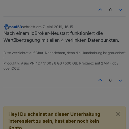
0
paul53
schrieb am
7. Mai 2019, 16:15
zuletzt editiert von
Offline
Nach einem ioBroker-Neustart funktioniert die
Wertübertragung mit allen 4 verlinkten Datenpunkten.
Bitte verzichtet auf Chat-Nachrichten, denn die Handhabung ist grauenhaft
!
Produktiv: Asus PN 42 / N100 / 8 GB / 500 GB; Proxmox mit 2 VM (iob /
openCCU)
0
Hey! Du scheinst an dieser Unterhaltung
interessiert zu sein, hast aber noch kein
Konto.