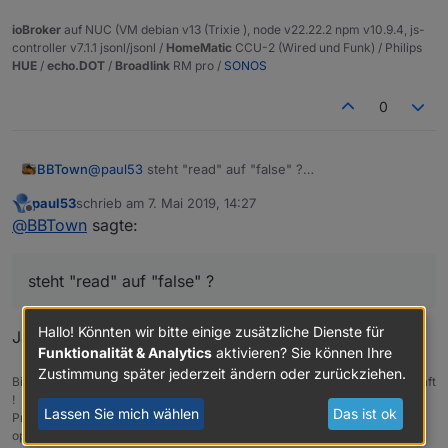
ioBroker
auf NUC (VM debian v13 (Trixie ), node v22.22.2 npm v10.9.4, js-
controller v7.1.1 jsonl/jsonl /
HomeMatic
CCU-2 (Wired und Funk) / Philips
HUE
/
echo.DOT
/
Broadlink
RM pro /
SONOS
{

  "type": "state",

0
  "common": {

    "name": "Bad HKT Auto-Mode",

    "role": "",

BBTown
@
paul53
steht "read" auf "false" ?
    "type": "boolean",

kann das die Ursache sein?
    "desc": "Created by linkeddevices",

paul53
schrieb am
7. Mai 2019, 14:27
zuletzt editiert von
    "read": false,

Offline
@
BBTown
sagte:
    "write": true,

    "def": false,

    "custom": {

steht "read" auf "false" ?
      "linkeddevices.0": {

        "enabled": true,

        "parentId": "hm-rpc.0.NEQ1234567.1.AUT
Hallo! Könnten wir bitte einige zusätzliche Dienste für
Ja, AUTO_MODE ist "write only".
        "isLinked": true

Funktionalität & Analytics
aktivieren? Sie können Ihre
      }

Zustimmung später jederzeit ändern oder zurückziehen.
Bitte verzichtet auf Chat-Nachrichten, denn die Handhabung ist grauenhaft
    },

!
    "icon": "linkeddevices_small.png"

Lassen Sie mich wählen
Das ist ok
Produktiv: Asus PN 42 / N100 / 8 GB / 500 GB; Proxmox mit 2 VM (iob /
  },

openCCU)
  "from": "system.adapter.linkeddevices.0",
