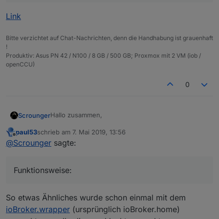
Link
Bitte verzichtet auf Chat-Nachrichten, denn die Handhabung ist grauenhaft
!
Produktiv: Asus PN 42 / N100 / 8 GB / 500 GB; Proxmox mit 2 VM (iob /
openCCU)
0
Hallo zusammen,
Scrounger
paul53
schrieb am
7. Mai 2019, 13:56
ich möchte euch meinen neuen Adapter an dem ich
zuletzt editiert von
Offline
@
Scrounger
sagte:
aktuell arbeite vorstellen - LinkedDevices.
Die Idee und insperation kommen aus dem
Virtual
https://github.com/Scrounger/ioBroker.linkeddevice
Devices Skript
von
@
Pman
.
s
Funktionsweise:
Funktionsweise:
Ihr könnt euch verlinkte Objekte (Datenpunkte) für
all eure verwendeten Objekte (Datenpunkte)
Aktuell findet ihr im Repository einen Arbeitsstand
So etwas Ähnliches wurde schon einmal mit dem
anlegen und dafür individuelle IDs vergeben, um
(Alpha version!), deshalb bitte nicht im produktiv
ioBroker.wrapper
(ursprünglich ioBroker.home)
Euch eine Struktur anzulegen, wie Ihr sie gerne
einsetzen, weil ich aktuell daran noch arbeite.
Hier mal ein Beispiel wie eine selbstdefinierte
haben möchtet.
Struktur aussehen kann: