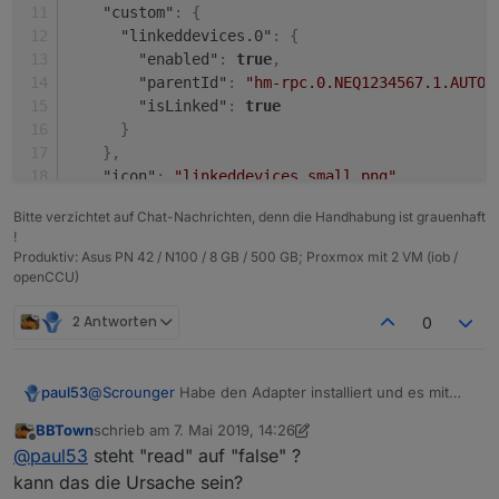
"custom"
:
{
"linkeddevices.0"
:
{
"enabled"
:
true
,
"parentId"
:
"hm-rpc.0.NEQ1234567.1.AUTO_
"isLinked"
:
true
}
}
,
"icon"
:
"linkeddevices_small.png"
}
,
Bitte verzichtet auf Chat-Nachrichten, denn die Handhabung ist grauenhaft
"from"
:
"system.adapter.linkeddevices.0"
,
!
"user"
:
"system.user.admin"
,
Produktiv: Asus PN 42 / N100 / 8 GB / 500 GB; Proxmox mit 2 VM (iob /
"ts"
:
1557238270037
,
openCCU)
"_id"
:
"linkeddevices.0.Bad.HKT.Auto_Mode"
,
"acl"
:
{
2 Antworten
0
"object"
:
1636
,
"state"
:
1636
,
"owner"
:
"system.user.admin"
,
@
Scrounger
Habe den Adapter installiert und es mit
paul53
"ownerGroup"
:
"system.group.administrator"
einem Datenpunkt AUTO_MODE getestet: Eine
BBTown
schrieb am
7. Mai 2019, 14:26
}
,
Änderung des Wertes im verlinkten Datenpunkt
zuletzt editiert von BBTown
5. Juli 2019, 16:27
Offline
@
paul53
steht "read" auf "false" ?
(Bad.HKT.Auto_Mode) wird nicht an den Original-
"native"
:
{
}
Datenpunkt übertragen.
kann das die Ursache sein?
}