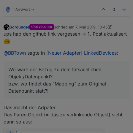
1 Antwort
0
Scrounger
schrieb am
7. Mai 2019, 13:45
DEVELOPER
zuletzt editiert von Scrounger
5. Juli 2019,
Offline
ups hab den github link vergessen -> 1. Post aktualisert
@
BBTown
sagte in
[Neuer Adapter] LinkedDevices
:
Wo wäre der Bezug zu dem tatsächlichen
Objekt/Datenpunkt?
bzw. wo findet das "Mapping" zum Original-
Datenpunkt statt?!
Das macht der Adpater.
Das ParentObjekt (= das zu verlinkende Objekt) sieht
dann so aus: