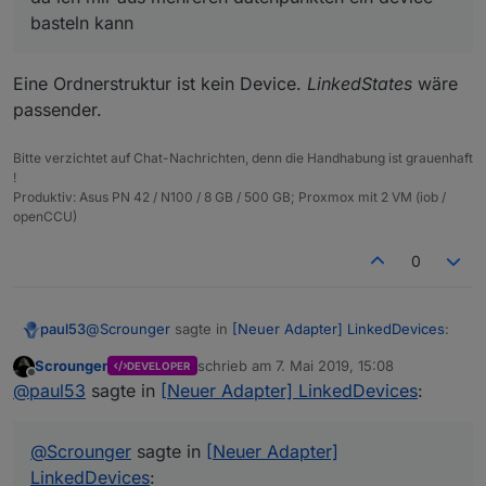
basteln kann
Eine Ordnerstruktur ist kein Device.
LinkedStates
wäre
passender.
Bitte verzichtet auf Chat-Nachrichten, denn die Handhabung ist grauenhaft
!
Produktiv: Asus PN 42 / N100 / 8 GB / 500 GB; Proxmox mit 2 VM (iob /
openCCU)
0
@
Scrounger
sagte in
[Neuer Adapter] LinkedDevices
:
paul53
Scrounger
schrieb am
7. Mai 2019, 15:08
DEVELOPER
zuletzt editiert von
Offline
auf debug, starte ihn neu und poste das log.
@
paul53
sagte in
[Neuer Adapter] LinkedDevices
:
linkeddevices.0	2019-05-07 16:48:01.066	debug
@
Scrounger
sagte in
[Neuer Adapter]
linkeddevices.0	2019-05-07 16:47:58.873	debug
LinkedDevices
:
linkeddevices.0	2019-05-07 16:47:56.487	info