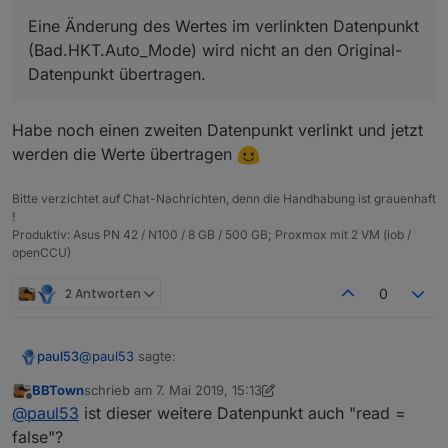
Eine Änderung des Wertes im verlinkten Datenpunkt
(Bad.HKT.Auto_Mode) wird nicht an den Original-
Datenpunkt übertragen.
{

  "type": "state",

Habe noch einen zweiten Datenpunkt verlinkt und jetzt
  "common": {

    "name": "Bad HKT Auto-Mode",

werden die Werte übertragen
    "role": "",

    "type": "boolean",

Bitte verzichtet auf Chat-Nachrichten, denn die Handhabung ist grauenhaft
    "desc": "Created by linkeddevices",

!
    "read": false,

Produktiv: Asus PN 42 / N100 / 8 GB / 500 GB; Proxmox mit 2 VM (iob /
    "write": true,

openCCU)
    "def": false,

    "custom": {

2 Antworten
0
      "linkeddevices.0": {

        "enabled": true,

        "parentId": "hm-rpc.0.NEQ1234567.1.AUT
@
paul53
sagte:
paul53
        "isLinked": true

      }

BBTown
schrieb am
7. Mai 2019, 15:13
    },

zuletzt editiert von BBTown
5. Juli 2019, 17:14
Offline
Eine Änderung des Wertes im verlinkten
@
paul53
ist dieser weitere Datenpunkt auch "read =
    "icon": "linkeddevices_small.png"

Datenpunkt (Bad.HKT.Auto_Mode) wird nicht an
  },

false"?
Habe noch einen zweiten Datenpunkt verlinkt und jetzt