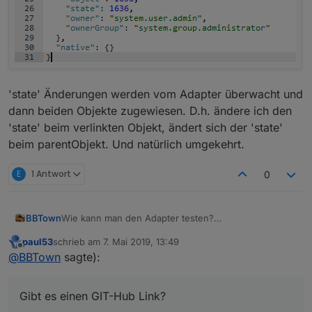
'state' Änderungen werden vom Adapter überwacht und
dann beiden Objekte zugewiesen. D.h. ändere ich den
'state' beim verlinkten Objekt, ändert sich der 'state'
beim parentObjekt. Und natürlich umgekehrt.
E
1 Antwort
0
BBTown
Wie kann man den Adapter testen?
Gibt es einen GIT-Hub Link?
paul53
schrieb am
7. Mai 2019, 13:49
zuletzt editiert von
Offline
@
BBTown
sagte):
Gibt es einen GIT-Hub Link?