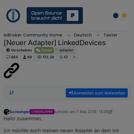
Weiter zum Inhalt
ioBroker Community Home
Deutsch
Tester
[Neuer Adapter] LinkedDevices
Verschoben
Tester
adapter
464
68
172.2k
57
Anmelden zum Antworten
Scrounger
schrieb am
7. Mai 2019, 13:05
DEVELOPER
zuletzt editiert von Scrounger
Offline
Hallo zusammen,
ich möchte euch meinen neuen Adapter an dem ich