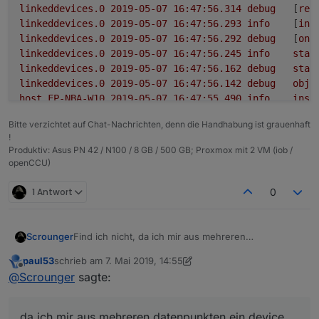
linkeddevices.0
2019-05-07 16:47:56.314	
debug
	[
res
linkeddevices.0
2019-05-07 16:47:56.293	
info
	[
ini
linkeddevices.0
2019-05-07 16:47:56.292	
debug
	[
onR
linkeddevices.0
2019-05-07 16:47:56.245	
info
star
linkeddevices.0
2019-05-07 16:47:56.162	
debug
stat
linkeddevices.0
2019-05-07 16:47:56.142	
debug
obje
host.FP-NBA-W10
2019-05-07 16:47:55.490	
info
inst
host.FP-NBA-W10
2019-05-07 16:47:52.933	
info
inst
Bitte verzichtet auf Chat-Nachrichten, denn die Handhabung ist grauenhaft
host.FP-NBA-W10
2019-05-07 16:47:52.933	
warn
inst
!
host.FP-NBA-W10
2019-05-07 16:47:52.916	
info
stop
Produktiv: Asus PN 42 / N100 / 8 GB / 500 GB; Proxmox mit 2 VM (iob /
host.FP-NBA-W10
2019-05-07 16:47:52.916	
info
stop
openCCU)
1 Antwort
0
Find ich nicht, da ich mir aus mehreren
Scrounger
datenpunkten ein device basteln kann ;)
paul53
schrieb am
7. Mai 2019, 14:55
Stell den Adpater auf debug, starte ihn neu und
zuletzt editiert von paul53
5. Juli 2019, 16:57
Offline
@
Scrounger
sagte:
poste das log.
da ich mir aus mehreren datenpunkten ein device