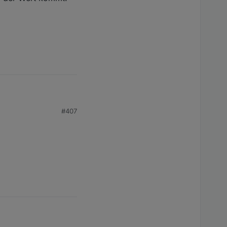
#407
Wert kommt. Aber