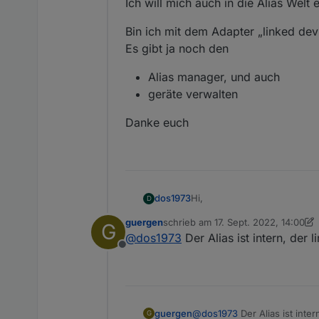
Ich will mich auch in die Alias Welt 
Bin ich mit dem Adapter „linked devi
Es gibt ja noch den
Alias manager, und auch
geräte verwalten
Danke euch
Hi,
dos1973
D
guergen
schrieb am
17. Sept. 2022, 14:00
G
Ich gebs frei raus zu, habe
zuletzt editiert von guergen
@
dos1973
Der Alias ist intern, der
Offline
Ich will mich auch in die Alia
Bin ich mit dem Adapter „link
Es gibt ja noch den
Alias manager, und auc
guergen
@
dos1973
Der Alias ist inte
G