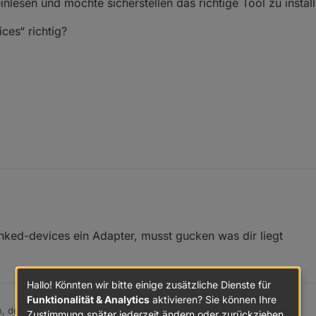
einlesen und möchte sicherstellen das richtige Tool zu install
ces“ richtig?
 den thread nicht im ganzen gelesen zu haben
 linked-devices ein Adapter, musst gucken was dir liegt
s Welt einlesen und möchte sicherstellen das richtige Tool zu installieren
ed devices“ richtig?
Hallo! Könnten wir bitte einige zusätzliche Dienste für
Funktionalität & Analytics
aktivieren? Sie können Ihre
h
rn, der linked-devices ein Adapter, musst gucken was dir liegt
Zustimmung später jederzeit ändern oder zurückziehen.