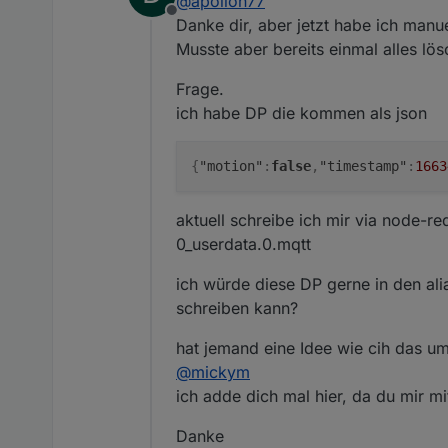
@
apollon77
Offline
Danke dir, aber jetzt habe ich manu
Musste aber bereits einmal alles lös
Frage.
ich habe DP die kommen als json
{
"motion"
:
false
,
"timestamp"
:
1663
aktuell schreibe ich mir via node-re
0_userdata.0.mqtt
ich würde diese DP gerne in den alia
schreiben kann?
hat jemand eine Idee wie cih das u
@
mickym
ich adde dich mal hier, da du mir m
Danke