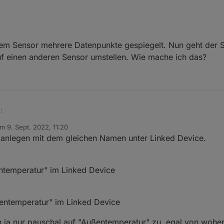
nem Sensor mehrere Datenpunkte gespiegelt. Nun geht der 
uf einen anderen Sensor umstellen. Wie mache ich das?
:
am
9. Sept. 2022, 11:20
on einem Sensor mehrere Datenpunkte gespiegelt. Nun geht der Sensor
itiert von
anlegen mit dem gleichen Namen unter Linked Device.
einen anderen Sensor umstellen. Wie mache ich das?
entemperatur" im Linked Device
ßentemperatur" im Linked Device
en ja nur pauschal auf "Außentemperatur" zu, egal von woh