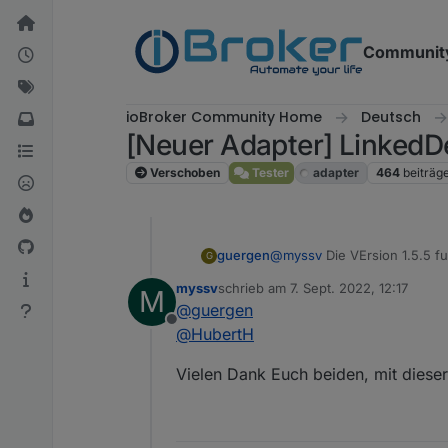
Weiter zum Inhalt
Communit
ioBroker Community Home
Deutsch
[Neuer Adapter] LinkedD
Verschoben
Tester
adapter
464
beiträg
guergen
@
myssv
Die VErsion 1.5.5 f
G
myssv
schrieb am
7. Sept. 2022, 12:17
M
zuletzt editiert von
@
guergen
Offline
@
HubertH
Vielen Dank Euch beiden, mit dieser 