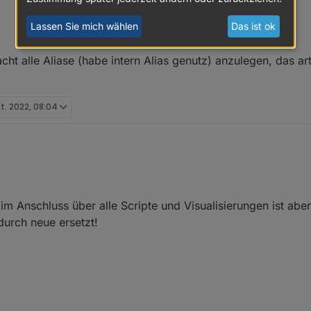
Lassen Sie mich wählen
Das ist ok
t alle Aliase (habe intern Alias genutz) anzulegen, das arte
pt. 2022, 08:04
verbracht alle Aliase (habe intern Alias genutz) anzulegen, das artet ja ri
im Anschluss über alle Scripte und Visualisierungen ist abe
urch neue ersetzt!