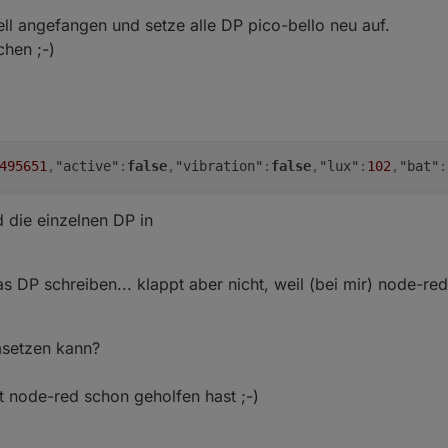
ell angefangen und setze alle DP pico-bello neu auf.
chen ;-)
495651
,
"active"
:
false
,
"vibration"
:
false
,
"lux"
:
102
,
"bat"
:
d die einzelnen DP in
s DP schreiben... klappt aber nicht, weil (bei mir) node-red
msetzen kann?
it node-red schon geholfen hast ;-)