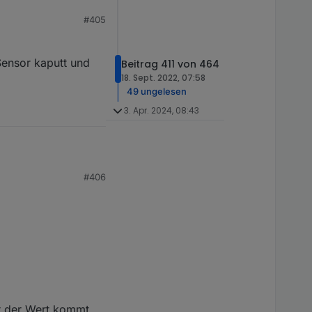
#405
Sensor kaputt und
Beitrag 411 von 464
18. Sept. 2022, 07:58
49 ungelesen
3. Apr. 2024, 08:43
#406
 kaputt und ich muss
er der Wert kommt.