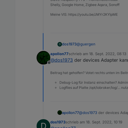
Shelly, Google Home, Zigbee Aqara, Sonoff
Meine VIS: https://youtu.be/JMYr2KYlpME
@
guergen
dos1973
D
apollon77
schrieb am
18. Sept. 2022, 08:13
habe gestern die halbe Nacht 
zuletzt editiert von
@
dos1973
der devices Adapter kan
Offline
Beitrag hat geholfen? Votet rechts unten im Beit
Debug-Log für Instanz einschalten? Admin
Logfiles auf Platte /opt/iobroker/log/… nu
apollon77
@
dos1973
der devices Ada
dos1973
schrieb am
18. Sept. 2022, 10:19
D
zuletzt editiert von