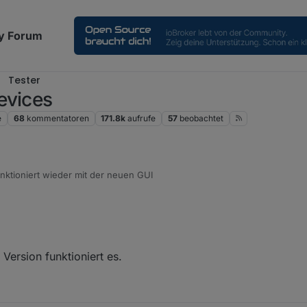
y Forum
Tester
evices
e
68
kommentatoren
171.8k
aufrufe
57
beobachtet
unktioniert wieder mit der neuen GUI
Version funktioniert es.