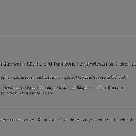
verbracht alle Aliase (habe intern Alias genutz) anzulegen, das artet ja ri
n das wenn Räume und Funktionen zugewiesen sind auch au
rag :-) https://paypal.me/Apollon77 / https://github.com/sponsors/Apollon77
 -> Instanzen -> Expertenmodus -> Instanz aufklappen - Loglevel ändern
tzen, Admin schneidet Zeilen ab
pter kann das wenn Räume und Funktionen zugewiesen sind auch automa