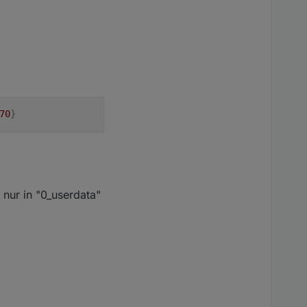
70
}
 nur in "0_userdata"