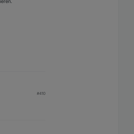
ieren.
#410
.