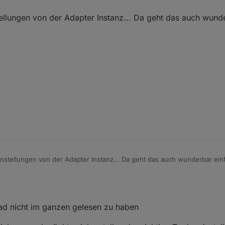
ucht, diesen einem neuen Datenpunkt zuzuweisen.
ellungen von der Adapter Instanz... Da geht das auch wund
che Erklärung!
nstellungen von der Adapter Instanz... Da geht das auch wunderbar ein
ead nicht im ganzen gelesen zu haben