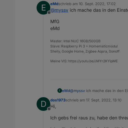
eMd
schrieb am
10. Sept. 2022, 17:02
E
Ich habe immer im Alias vers
zuletzt editiert von
@
myssv
ich mache das in den Einst
Offline
Vielen Dank für die verständli
MfG
eMd
Master: Intel NUC 16GB/500GB
Slave: Raspberry Pi 3 + Homematicmodul
Shelly, Google Home, Zigbee Aqara, Sonoff
Meine VIS: https://youtu.be/JMYr2KYlpME
@
myssv
ich mache das in den Ei
eMd
E
dos1973
schrieb am
17. Sept. 2022, 13:10
D
MfG
zuletzt editiert von
Hi,
eMd
Offline
Ich gebs frei raus zu, habe den thr