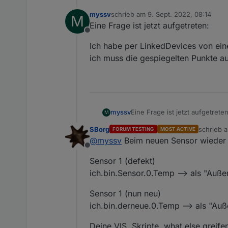
myssv
schrieb am
9. Sept. 2022, 08:14
M
zuletzt editiert von
Eine Frage ist jetzt aufgetreten:
Offline
Ich habe per LinkedDevices von ei
ich muss die gespiegelten Punkte a
Eine Frage ist jetzt aufgetreten
myssv
M
SBorg
schrieb 
FORUM TESTING
MOST ACTIVE
Ich habe per LinkedDevices v
zuletzt ed
@
myssv
Beim neuen Sensor wieder 
die gespiegelten Punkte auf 
Offline
Sensor 1 (defekt)
ich.bin.Sensor.0.Temp --> als "Auß
Sensor 1 (nun neu)
ich.bin.derneue.0.Temp --> als "Au
Deine VIS, Skripte, what else greif