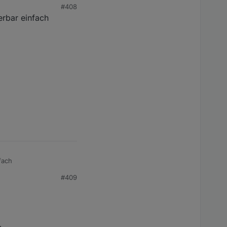
#408
erbar einfach
fach
#409