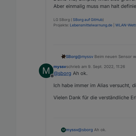
Aber einmalig muss man halt defini
LG SBorg (
SBorg auf GitHub
)
Projekte:
Lebensmittelwarnung.de
|
WLAN-Wette
@
myssv
Beim neuen Sensor wi
SBorg
myssv
schrieb am
9. Sept. 2022, 11:26
M
Sensor 1 (defekt)
zuletzt editiert von
@
sborg
Ah ok.
ich.bin.Sensor.0.Temp --> als
Offline
Sensor 1 (nun neu)
Ich habe immer im Alias versucht, 
ich.bin.derneue.0.Temp --> al
Deine VIS, Skripte, what else 
Vielen Dank für die verständliche Er
einmalig muss man halt defini
@
sborg
Ah ok.
myssv
M