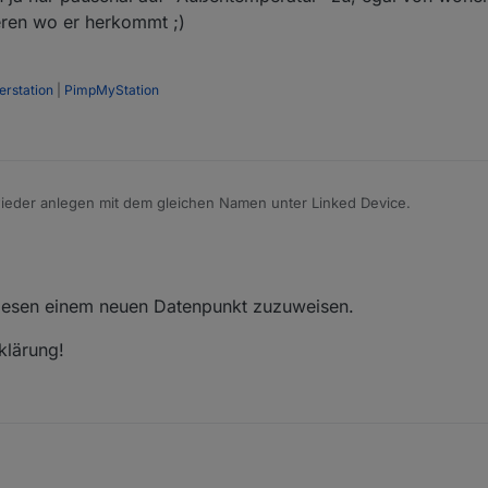
eren wo er herkommt ;)
rstation
|
PimpMyStation
eder anlegen mit dem gleichen Namen unter Linked Device.
 "Außentemperatur" im Linked Device
diesen einem neuen Datenpunkt zuzuweisen.
s "Außentemperatur" im Linked Device
greifen ja nur pauschal auf "Außentemperatur" zu, egal von woher der 
klärung!
eren wo er herkommt ;)