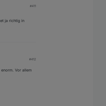
#411
t ja richtig in
#412
chtig in Arbeit aus....
r enorm. Vor allem