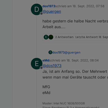
Danke euch
geräte verwalten
dos1973
schrieb am
18. Sept. 2022, 07:58
D
zuletzt editiert von
@
guergen
Offline
habe gestern die halbe Nacht verbrach
Arbeit aus....
E
2 Antworten
Letzte Antwort
18. Se
@
guergen
dos1973
D
eMd
schrieb am
18. Sept. 2022, 08:04
E
habe gestern die halbe Nacht 
zuletzt editiert von
@
dos1973
Offline
Ja, ist am Anfang so. Der Mehrwert 
wenn man mal Geräte tauscht oder d
MfG
eMd
Master: Intel NUC 16GB/500GB
Slave: Raspberry Pi 3 + Homematicmodul