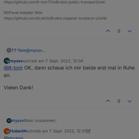
https://github.com/tt-tom17/ioBroker.public-transport/wiki
NSPanel Adapter Wiki
https://github.com/ticaki/ioBroker.nspanel-lovelace-ui/wiki
0
@
myssv
TT-Tom
T
wenn du ein Gerät mit mehreren Datenpunkten hast,
myssv
schrieb am
7. Sept. 2022, 12:04
M
ist es mit den alternativen schneller und einfacher.
wenn du nur einen Punkt anlegen willst kannst du das
zuletzt editiert von
Offline
@
tt-tom
OK, dann schaue ich mir beide erst mal in Ruhe
in der Objekt Ansicht mit dem "+" erstellen und dann
verknüpfen
an.
Vielen Dank!
0
Moin zusammen,
myssv
M
HubertH
schrieb am
7. Sept. 2022, 12:07
H
ich habe den Adapter heute installiert:
zuletzt editiert von HubertH
9. Juli 2022, 14:08
Offline
@
myssv