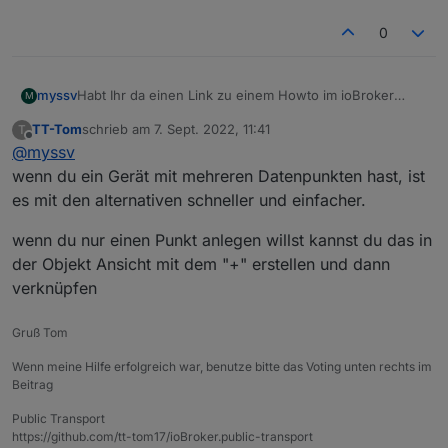
0
Habt Ihr da einen Link zu einem Howto im ioBroker
myssv
M
selber?
TT-Tom
schrieb am
7. Sept. 2022, 11:41
T
Wenn ich auf Zusatzadapter verzichten kann, tue ich
zuletzt editiert von
Offline
@
myssv
das immer gerne.
wenn du ein Gerät mit mehreren Datenpunkten hast, ist
es mit den alternativen schneller und einfacher.
wenn du nur einen Punkt anlegen willst kannst du das in
der Objekt Ansicht mit dem "+" erstellen und dann
verknüpfen
Gruß Tom
Wenn meine Hilfe erfolgreich war, benutze bitte das Voting unten rechts im
Beitrag
Public Transport
https://github.com/tt-tom17/ioBroker.public-transport