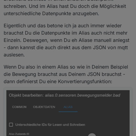
klappt aber nicht, weil (bei mir) node-red nur in
schreiben. Und im Alias hast Du doch die Möglichkeit
"0_userdata" schreiben kann?
hat jemand eine Idee wie cih das umsetzen kann?
unterschiedliche Datenpunkte anzugeben.
@
mickym
ich adde dich mal hier, da du mir mit node-red schon
Danke
Eigentlich und das betone ich ja auch immer wieder
geholfen hast ;-)
brauchst Du die Datenpunkte im Alias auch nicht mehr
Einzeln. Deswegen, wenn Du eh Aliase manuell anlegst
- dann kannst die auch direkt aus dem JSON von mqtt
auslesen.
Wenn Du also in einem Alias so wie in Deinem Beispiel
die Bewegung brauchst aus Deinem JSON brauchst -
dann definierst Du eine Konvertierungsfunktion: