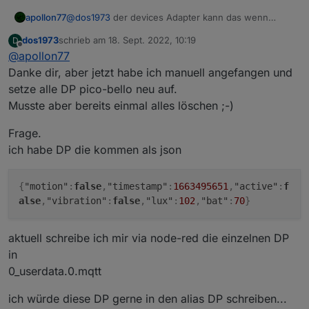
apollon77
@
dos1973
der devices Adapter kann das wenn
Räume und Funktionen zugewiesen sind auch
dos1973
schrieb am
18. Sept. 2022, 10:19
D
automatisch ;-))
zuletzt editiert von
Offline
@
apollon77
Danke dir, aber jetzt habe ich manuell angefangen und
setze alle DP pico-bello neu auf.
Musste aber bereits einmal alles löschen ;-)
Frage.
ich habe DP die kommen als json
{
"motion"
:
false
,
"timestamp"
:
1663495651
,
"active"
:
f
alse
,
"vibration"
:
false
,
"lux"
:
102
,
"bat"
:
70
}
aktuell schreibe ich mir via node-red die einzelnen DP
in
0_userdata.0.mqtt
ich würde diese DP gerne in den alias DP schreiben...