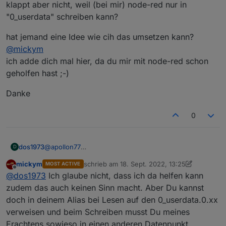
klappt aber nicht, weil (bei mir) node-red nur in
"0_userdata" schreiben kann?
hat jemand eine Idee wie cih das umsetzen kann?
@
mickym
ich adde dich mal hier, da du mir mit node-red schon
geholfen hast ;-)
Danke
0
@
apollon77
dos1973
D
Danke dir, aber jetzt habe ich manuell angefangen
mickym
schrieb am
18. Sept. 2022, 13:25
MOST ACTIVE
und setze alle DP pico-bello neu auf.
Frage.
zuletzt editiert von mickym
Offline
@
dos1973
Ich glaube nicht, dass ich da helfen kann
Musste aber bereits einmal alles löschen ;-)
ich habe DP die kommen als json
zudem das auch keinen Sinn macht. Aber Du kannst
doch in deinem Alias bei Lesen auf den 0_userdata.0.xx
aktuell schreibe ich mir via node-red die einzelnen DP
verweisen und beim Schreiben musst Du meines
in
0_userdata.0.mqtt
ich würde diese DP gerne in den alias DP schreiben...
Erachtens sowieso in einen anderen Datenpunkt