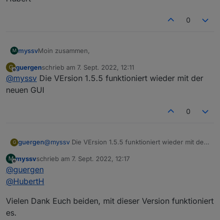
0
Moin zusammen,
myssv
M
guergen
schrieb am
7. Sept. 2022, 12:11
G
ich habe den Adapter heute installiert:
zuletzt editiert von
Offline
@
myssv
Die VErsion 1.5.5 funktioniert wieder mit der
Was kann ich tun? Alles im Stable Release.
neuen GUI
0
guergen
@
myssv
Die VErsion 1.5.5 funktioniert wieder mit der
G
neuen GUI
myssv
schrieb am
7. Sept. 2022, 12:17
M
zuletzt editiert von
Offline
@
guergen
@
HubertH
Wenn ich nun in den Objekten eine Verknüfung
erstellen möchte, dann gibt es da keinen Bereich für
Vielen Dank Euch beiden, mit dieser Version funktioniert
LinkedDevices:
es.