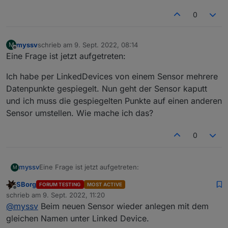
0
myssv
schrieb am
9. Sept. 2022, 08:14
M
zuletzt editiert von
Offline
Eine Frage ist jetzt aufgetreten:
Hier wird angeraten, beim Admin auf die alte GUI
Ich habe per LinkedDevices von einem Sensor mehrere
umzustellen, die Option habe ich bei mir nicht:
Datenpunkte gespiegelt. Nun geht der Sensor kaputt
und ich muss die gespiegelten Punkte auf einen anderen
Sensor umstellen. Wie mache ich das?
0
Eine Frage ist jetzt aufgetreten:
myssv
Was kann ich tun? Alles im Stable Release.
M
SBorg
FORUM TESTING
MOST ACTIVE
Ich habe per LinkedDevices von einem Sensor mehrere
Offline
schrieb am
9. Sept. 2022, 11:20
Datenpunkte gespiegelt. Nun geht der Sensor kaputt
zuletzt editiert von
@
myssv
Beim neuen Sensor wieder anlegen mit dem
und ich muss die gespiegelten Punkte auf einen
anderen Sensor umstellen. Wie mache ich das?
gleichen Namen unter Linked Device.