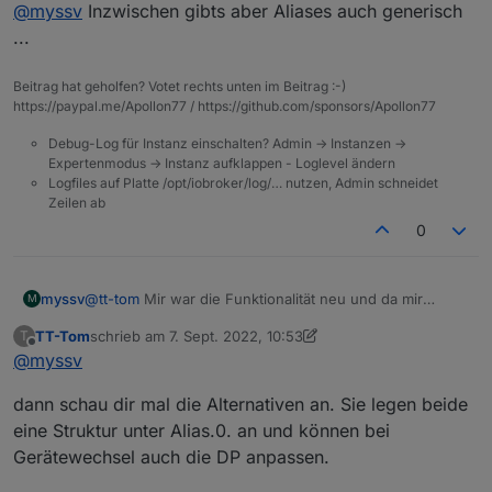
Offline
@
myssv
Inzwischen gibts aber Aliases auch generisch
waren.
gefallen und ich wollte es mal ausprobieren.
...
Beitrag hat geholfen? Votet rechts unten im Beitrag :-)
https://paypal.me/Apollon77 / https://github.com/sponsors/Apollon77
Debug-Log für Instanz einschalten? Admin -> Instanzen ->
Expertenmodus -> Instanz aufklappen - Loglevel ändern
Logfiles auf Platte /opt/iobroker/log/… nutzen, Admin schneidet
Zeilen ab
0
@
tt-tom
Mir war die Funktionalität neu und da mir
myssv
M
gerade ein Aqara Sensor kaputt gegangen ist, musste
TT-Tom
schrieb am
7. Sept. 2022, 10:53
T
ich alle Scripte öffnen, die mit dem Sensor verknüpft
Da hat mir die Lösung mit den LinkedDevices recht gut
zuletzt editiert von TT-Tom
9. Juli 2022, 12:55
Offline
@
myssv
waren.
gefallen und ich wollte es mal ausprobieren.
dann schau dir mal die Alternativen an. Sie legen beide
eine Struktur unter Alias.0. an und können bei
Gerätewechsel auch die DP anpassen.