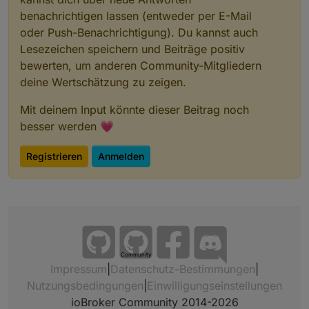
    "manufacturerID": 4476,

benachrichtigen lassen (entweder per E-Mail
    "manufacturerName": "IKEA of Sweden",

oder Push-Benachrichtigung). Du kannst auch
    "model": "LED1732G11",

Lesezeichen speichern und Beiträge positiv
    "networkAddress": "xxxxx",

    "powerSource": "Mains (single phase)",

bewerten, um anderen Community-Mitgliedern
    "softwareBuildID": "2.3.091",

deine Wertschätzung zu zeigen.
    "stackVersion": 98,

    "type": "Router",

Mit deinem Input könnte dieser Beitrag noch
    "zclVersion": 2

besser werden 💗
  },

  "last_seen": "2022-09-18T15:42:01+02:00",

  "linkquality": 255,

Registrieren
Anmelden
  "power_on_behavior": "off",

  "state": "OFF",

  "update": {

    "state": "idle"

  },

  "update_available": false

Community
Impressum
|
Datenschutz-Bestimmungen
|
Nutzungsbedingungen
|
Einwilligungseinstellungen
ioBroker Community 2014-2026