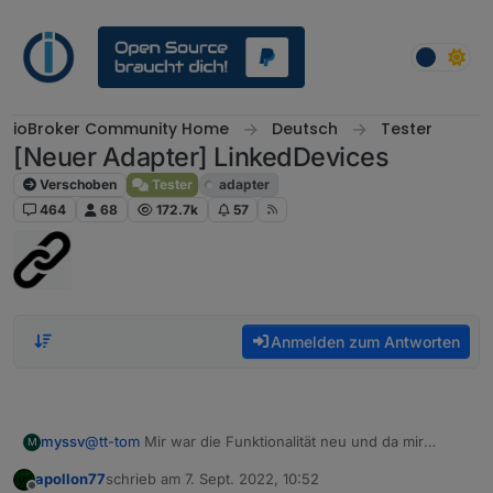
Weiter zum Inhalt
ioBroker Community Home
Deutsch
Tester
[Neuer Adapter] LinkedDevices
Verschoben
Tester
adapter
464
68
172.7k
57
Anmelden zum Antworten
@
tt-tom
Mir war die Funktionalität neu und da mir
myssv
M
gerade ein Aqara Sensor kaputt gegangen ist, musste
apollon77
schrieb am
7. Sept. 2022, 10:52
ich alle Scripte öffnen, die mit dem Sensor verknüpft
Da hat mir die Lösung mit den LinkedDevices recht gut
zuletzt editiert von