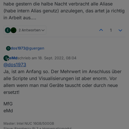
habe gestern die halbe Nacht verbracht alle Aliase
(habe intern Alias genutz) anzulegen, das artet ja richtig
in Arbeit aus....
E
2 Antworten
1
@
guergen
dos1973
D
eMd
schrieb am
18. Sept. 2022, 08:04
E
habe gestern die halbe Nacht verbracht alle Aliase
zuletzt editiert von
Offline
@
dos1973
(habe intern Alias genutz) anzulegen, das artet ja
richtig in Arbeit aus....
Ja, ist am Anfang so. Der Mehrwert im Anschluss über
alle Scripte und Visualisierungen ist aber enorm. Vor
allem wenn man mal Geräte tauscht oder durch neue
ersetzt!
MfG
eMd
Master: Intel NUC 16GB/500GB
Slave: Raspberry Pi 3 + Homematicmodul