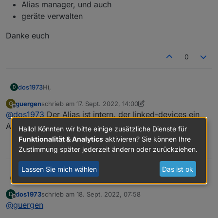
Alias manager, und auch
geräte verwalten
Danke euch
0
Hi,
dos1973
D
guergen
schrieb am
17. Sept. 2022, 14:00
G
Ich gebs frei raus zu, habe den thread nicht im
zuletzt editiert von guergen
Offline
@
dos1973
Der Alias ist intern, der linked-devices ein
ganzen gelesen zu haben
Ich will mich auch in die Alias Welt einlesen und
Adapter, musst gucken was dir liegt
Hallo! Könnten wir bitte einige zusätzliche Dienste für
möchte sicherstellen das richtige Tool zu installieren.
Funktionalität & Analytics
aktivieren? Sie können Ihre
Bin ich mit dem Adapter „linked devices“ richtig?
1
Zustimmung später jederzeit ändern oder zurückziehen.
Es gibt ja noch den
Alias manager, und auch
Lassen Sie mich wählen
Das ist ok
Danke euch
geräte verwalten
guergen
@
dos1973
Der Alias ist intern, der linked-devices ein
G
Adapter, musst gucken was dir liegt
dos1973
schrieb am
18. Sept. 2022, 07:58
D
zuletzt editiert von
Offline
@
guergen