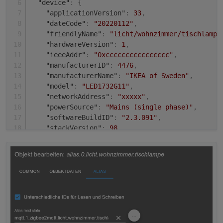
"device"
:
{
"applicationVersion"
:
33
,
"dateCode"
:
"20220112"
,
"friendlyName"
:
"licht/wohnzimmer/tischlampe
"hardwareVersion"
:
1
,
"ieeeAddr"
:
"0xcccccccccccccccc"
,
"manufacturerID"
:
4476
,
"manufacturerName"
:
"IKEA of Sweden"
,
"model"
:
"LED1732G11"
,
"networkAddress"
:
"xxxxx"
,
"powerSource"
:
"Mains (single phase)"
,
"softwareBuildID"
:
"2.3.091"
,
"stackVersion"
:
98
,
"type"
:
"Router"
,
"zclVersion"
:
2
}
,
"last_seen"
:
"2022-09-18T15:42:01+02:00"
,
"linkquality"
:
255
,
"power_on_behavior"
:
"off"
,
"state"
:
"OFF"
,
"update"
:
{
"state"
:
"idle"