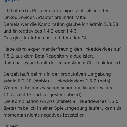
Ich hatte das Problem vor einiger Zeit, als ich den
LinkedDevices Adapter erkundet hatte.
Damals war die Kombination glaube ich admin 5.3.38
und linkeddevices 1.4.2 oder 1.4.3.
Das ging im Admin nur mit der alten GUI.
Habe dann experimentierfreudig den linkeddevices auf
1.5.2 aus dem Beta Repository aktualisiert,
dann hat es auch mit der neuen Admin GUI funktioniert.
Wenn ich nun in den Objekten eine Verknüfung
erstellen möchte, dann gibt es da keinen Bereich für
Derzeit läuft bei mir in der produktiven Umgebung
LinkedDevices:
admin 6.2.20 (stable) + linkeddevices 1.5.2 (beta).
Wobei im Beta inzwischen schon die linkeddevices
1.5.5 steht (Stand vorgestern abend).
Die Kombination 6.2.20 (stable) + linkeddevices 1.5.5
(beta) habe ich in einer Spielumgebung laufen, kann da
momentan nichts negatives feststellen.
Hier wird angeraten, beim Admin auf die alte GUI
Hubert
umzustellen, die Option habe ich bei mir nicht: