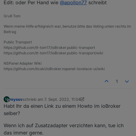
Edit: oder Per Hand wie
@
apollon77
schreibt
Gruß Tom
Wenn meine Hilfe erfolgreich war, benutze bitte das Voting unten rechts im
Beitrag
Public Transport
https://github.com/tt-tom17/ioBroker.public-transport
https://github.com/tt-tom17/ioBroker.public-transport/wiki
NSPanel Adapter Wiki
https://github.com/ticaki/ioBroker.nspanel-lovelace-ui/wiki
1
myssv
schrieb am
7. Sept. 2022, 11:04
M
zuletzt editiert von myssv
9. Juli 2022, 13:04
Offline
Habt Ihr da einen Link zu einem Howto im ioBroker
selber?
Wenn ich auf Zusatzadapter verzichten kann, tue ich
das immer gerne.