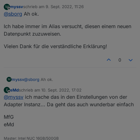
gleichen Namen unter Linked Device.
myssv
schrieb am
9. Sept. 2022, 11:26
M
Sensor 1 (defekt)
zuletzt editiert von
Offline
@
sborg
Ah ok.
ich.bin.Sensor.0.Temp --> als "Außentemperatur" im
Linked Device
Sensor 1 (nun neu)
Ich habe immer im Alias versucht, diesen einem neuen
ich.bin.derneue.0.Temp --> als "Außentemperatur" im
Linked Device
Deine VIS, Skripte, what else greifen ja nur pauschal auf
Datenpunkt zuzuweisen.
"Außentemperatur" zu, egal von woher der Wert kommt.
Aber einmalig muss man halt definieren wo er herkommt
Vielen Dank für die verständliche Erklärung!
;)
0
@
sborg
Ah ok.
myssv
M
eMd
schrieb am
10. Sept. 2022, 17:02
E
Ich habe immer im Alias versucht, diesen einem neuen
zuletzt editiert von
Offline
@
myssv
ich mache das in den Einstellungen von der
Datenpunkt zuzuweisen.
Vielen Dank für die verständliche Erklärung!
Adapter Instanz... Da geht das auch wunderbar einfach
MfG
eMd
Master: Intel NUC 16GB/500GB