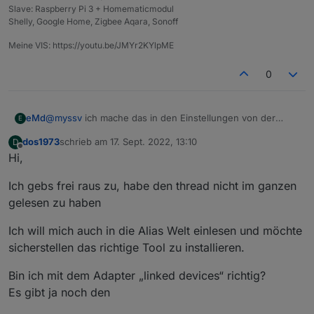
Slave: Raspberry Pi 3 + Homematicmodul
Shelly, Google Home, Zigbee Aqara, Sonoff
Meine VIS: https://youtu.be/JMYr2KYlpME
0
@
myssv
ich mache das in den Einstellungen von der
eMd
E
Adapter Instanz... Da geht das auch wunderbar einfach
dos1973
schrieb am
17. Sept. 2022, 13:10
D
MfG
zuletzt editiert von
Offline
Hi,
eMd
Ich gebs frei raus zu, habe den thread nicht im ganzen
gelesen zu haben
Ich will mich auch in die Alias Welt einlesen und möchte
sicherstellen das richtige Tool zu installieren.
Bin ich mit dem Adapter „linked devices“ richtig?
Es gibt ja noch den