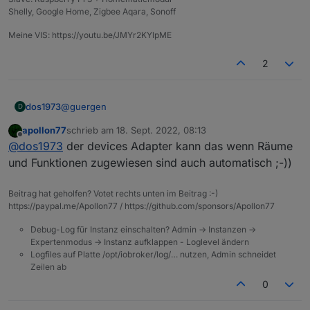
Shelly, Google Home, Zigbee Aqara, Sonoff
Meine VIS: https://youtu.be/JMYr2KYlpME
2
@
guergen
dos1973
D
apollon77
schrieb am
18. Sept. 2022, 08:13
habe gestern die halbe Nacht verbracht alle Aliase
zuletzt editiert von
Offline
@
dos1973
der devices Adapter kann das wenn Räume
(habe intern Alias genutz) anzulegen, das artet ja
richtig in Arbeit aus....
und Funktionen zugewiesen sind auch automatisch ;-))
Beitrag hat geholfen? Votet rechts unten im Beitrag :-)
https://paypal.me/Apollon77 / https://github.com/sponsors/Apollon77
Debug-Log für Instanz einschalten? Admin -> Instanzen ->
Expertenmodus -> Instanz aufklappen - Loglevel ändern
Logfiles auf Platte /opt/iobroker/log/… nutzen, Admin schneidet
Zeilen ab
0