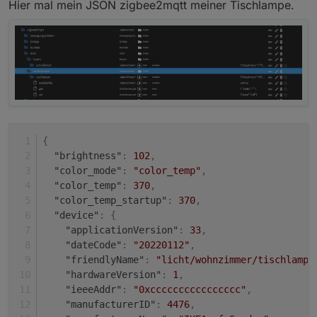
Hier mal mein JSON zigbee2mqtt meiner Tischlampe.
{
"brightness"
:
102
,
"color_mode"
:
"color_temp"
,
"color_temp"
:
370
,
"color_temp_startup"
:
370
,
"device"
:
{
"applicationVersion"
:
33
,
"dateCode"
:
"20220112"
,
"friendlyName"
:
"licht/wohnzimmer/tischlampe
"hardwareVersion"
:
1
,
"ieeeAddr"
:
"0xcccccccccccccccc"
,
"manufacturerID"
:
4476
,