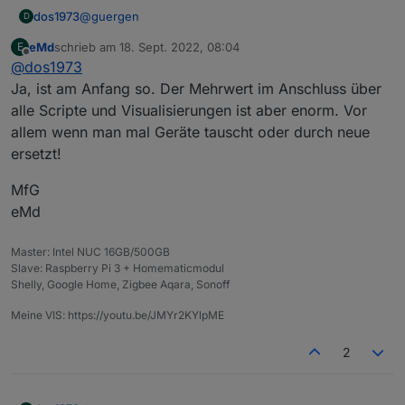
@
guergen
dos1973
D
eMd
schrieb am
18. Sept. 2022, 08:04
E
habe gestern die halbe Nacht verbracht alle Aliase
zuletzt editiert von
Offline
@
dos1973
(habe intern Alias genutz) anzulegen, das artet ja
richtig in Arbeit aus....
Ja, ist am Anfang so. Der Mehrwert im Anschluss über
alle Scripte und Visualisierungen ist aber enorm. Vor
allem wenn man mal Geräte tauscht oder durch neue
ersetzt!
MfG
eMd
Master: Intel NUC 16GB/500GB
Slave: Raspberry Pi 3 + Homematicmodul
Shelly, Google Home, Zigbee Aqara, Sonoff
Meine VIS: https://youtu.be/JMYr2KYlpME
2