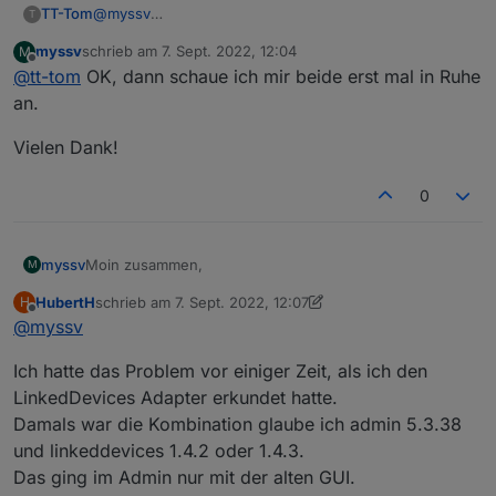
@
myssv
TT-Tom
T
wenn du ein Gerät mit mehreren Datenpunkten hast,
myssv
schrieb am
7. Sept. 2022, 12:04
M
ist es mit den alternativen schneller und einfacher.
wenn du nur einen Punkt anlegen willst kannst du das
zuletzt editiert von
Offline
@
tt-tom
OK, dann schaue ich mir beide erst mal in Ruhe
in der Objekt Ansicht mit dem "+" erstellen und dann
verknüpfen
an.
Vielen Dank!
0
Moin zusammen,
myssv
M
HubertH
schrieb am
7. Sept. 2022, 12:07
H
ich habe den Adapter heute installiert:
zuletzt editiert von HubertH
9. Juli 2022, 14:08
Offline
@
myssv
Ich hatte das Problem vor einiger Zeit, als ich den
LinkedDevices Adapter erkundet hatte.
Damals war die Kombination glaube ich admin 5.3.38
und linkeddevices 1.4.2 oder 1.4.3.
Das ging im Admin nur mit der alten GUI.