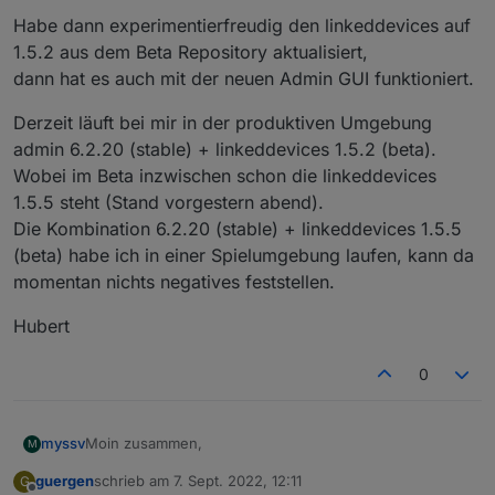
Habe dann experimentierfreudig den linkeddevices auf
1.5.2 aus dem Beta Repository aktualisiert,
dann hat es auch mit der neuen Admin GUI funktioniert.
Wenn ich nun in den Objekten eine Verknüfung
erstellen möchte, dann gibt es da keinen Bereich für
Derzeit läuft bei mir in der produktiven Umgebung
LinkedDevices:
admin 6.2.20 (stable) + linkeddevices 1.5.2 (beta).
Wobei im Beta inzwischen schon die linkeddevices
1.5.5 steht (Stand vorgestern abend).
Die Kombination 6.2.20 (stable) + linkeddevices 1.5.5
(beta) habe ich in einer Spielumgebung laufen, kann da
momentan nichts negatives feststellen.
Hier wird angeraten, beim Admin auf die alte GUI
Hubert
umzustellen, die Option habe ich bei mir nicht:
0
Moin zusammen,
myssv
M
guergen
schrieb am
7. Sept. 2022, 12:11
G
ich habe den Adapter heute installiert:
zuletzt editiert von