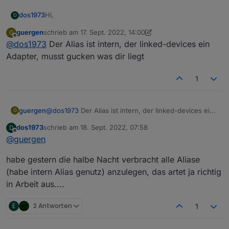
Hi,
dos1973
D
guergen
schrieb am
17. Sept. 2022, 14:00
G
Ich gebs frei raus zu, habe den thread nicht im
zuletzt editiert von guergen
Offline
@
dos1973
Der Alias ist intern, der linked-devices ein
ganzen gelesen zu haben
Ich will mich auch in die Alias Welt einlesen und
Adapter, musst gucken was dir liegt
möchte sicherstellen das richtige Tool zu installieren.
Bin ich mit dem Adapter „linked devices“ richtig?
1
Es gibt ja noch den
Alias manager, und auch
Danke euch
geräte verwalten
guergen
@
dos1973
Der Alias ist intern, der linked-devices ein
G
Adapter, musst gucken was dir liegt
dos1973
schrieb am
18. Sept. 2022, 07:58
D
zuletzt editiert von
Offline
@
guergen
habe gestern die halbe Nacht verbracht alle Aliase
(habe intern Alias genutz) anzulegen, das artet ja richtig
in Arbeit aus....
E
2 Antworten
1