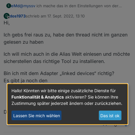
@
myssv
ich mache das in den Einstellungen von der
eMd
E
Adapter Instanz... Da geht das auch wunderbar einfach
dos1973
schrieb am
17. Sept. 2022, 13:10
D
MfG
zuletzt editiert von
Offline
Hi,
eMd
Ich gebs frei raus zu, habe den thread nicht im ganzen
gelesen zu haben
Ich will mich auch in die Alias Welt einlesen und möchte
sicherstellen das richtige Tool zu installieren.
Bin ich mit dem Adapter „linked devices“ richtig?
Es gibt ja noch den
Hallo! Könnten wir bitte einige zusätzliche Dienste für
Alias manager, und auch
Funktionalität & Analytics
aktivieren? Sie können Ihre
geräte verwalten
Zustimmung später jederzeit ändern oder zurückziehen.
Danke euch
Lassen Sie mich wählen
Das ist ok
0