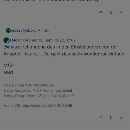
;)
0
@
sborg
Ah ok.
myssv
M
eMd
schrieb am
10. Sept. 2022, 17:02
E
Ich habe immer im Alias versucht, diesen einem neuen
zuletzt editiert von
Offline
@
myssv
ich mache das in den Einstellungen von der
Datenpunkt zuzuweisen.
Vielen Dank für die verständliche Erklärung!
Adapter Instanz... Da geht das auch wunderbar einfach
MfG
eMd
Master: Intel NUC 16GB/500GB
Slave: Raspberry Pi 3 + Homematicmodul
Shelly, Google Home, Zigbee Aqara, Sonoff
Meine VIS: https://youtu.be/JMYr2KYlpME
0