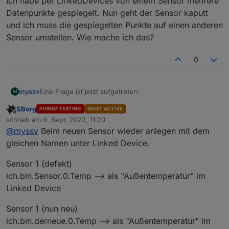
Ich habe per LinkedDevices von einem Sensor mehrere
umzustellen, die Option habe ich bei mir nicht:
Datenpunkte gespiegelt. Nun geht der Sensor kaputt
und ich muss die gespiegelten Punkte auf einen anderen
Sensor umstellen. Wie mache ich das?
0
Eine Frage ist jetzt aufgetreten:
myssv
Was kann ich tun? Alles im Stable Release.
M
SBorg
FORUM TESTING
MOST ACTIVE
Ich habe per LinkedDevices von einem Sensor mehrere
Offline
schrieb am
9. Sept. 2022, 11:20
Datenpunkte gespiegelt. Nun geht der Sensor kaputt
zuletzt editiert von
@
myssv
Beim neuen Sensor wieder anlegen mit dem
und ich muss die gespiegelten Punkte auf einen
anderen Sensor umstellen. Wie mache ich das?
gleichen Namen unter Linked Device.
Sensor 1 (defekt)
ich.bin.Sensor.0.Temp --> als "Außentemperatur" im
Linked Device
Sensor 1 (nun neu)
ich.bin.derneue.0.Temp --> als "Außentemperatur" im