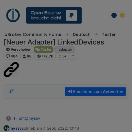
Weiter zum Inhalt
ioBroker Community Home
Deutsch
Tester
[Neuer Adapter] LinkedDevices
Verschoben
Tester
adapter
464
68
172.7k
57
Anmelden zum Antworten
@
myssv
TT-Tom
T
myssv
schrieb am
7. Sept. 2022, 10:46
M
mit dem neuen Admin Adapter ist auch die alte
zuletzt editiert von