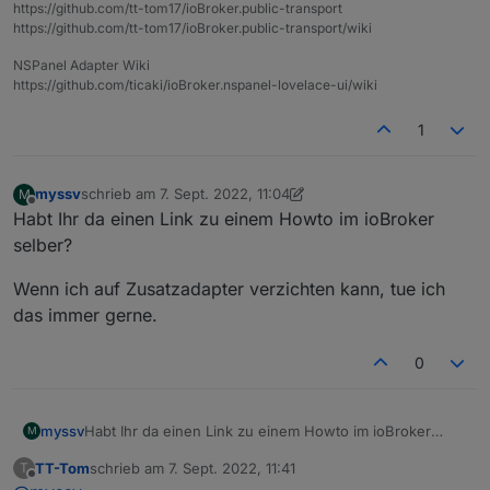
https://github.com/tt-tom17/ioBroker.public-transport
https://github.com/tt-tom17/ioBroker.public-transport/wiki
NSPanel Adapter Wiki
https://github.com/ticaki/ioBroker.nspanel-lovelace-ui/wiki
1
myssv
schrieb am
7. Sept. 2022, 11:04
M
zuletzt editiert von myssv
9. Juli 2022, 13:04
Offline
Habt Ihr da einen Link zu einem Howto im ioBroker
selber?
Wenn ich auf Zusatzadapter verzichten kann, tue ich
das immer gerne.
0
Habt Ihr da einen Link zu einem Howto im ioBroker
myssv
M
selber?
TT-Tom
schrieb am
7. Sept. 2022, 11:41
T
Wenn ich auf Zusatzadapter verzichten kann, tue ich
zuletzt editiert von
Offline