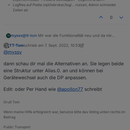
Logfiles auf Platte /opt/iobroker/log/… nutzen, Admin schneidet
Zeilen ab
0
@
tt-tom
Mir war die Funktionalität neu und da mir
myssv
M
gerade ein Aqara Sensor kaputt gegangen ist, musste
TT-Tom
schrieb am
7. Sept. 2022, 10:53
T
ich alle Scripte öffnen, die mit dem Sensor verknüpft
Da hat mir die Lösung mit den LinkedDevices recht gut
zuletzt editiert von TT-Tom
9. Juli 2022, 12:55
Offline
@
myssv
waren.
gefallen und ich wollte es mal ausprobieren.
dann schau dir mal die Alternativen an. Sie legen beide
eine Struktur unter Alias.0. an und können bei
Gerätewechsel auch die DP anpassen.
Edit: oder Per Hand wie
@
apollon77
schreibt
Gruß Tom
Wenn meine Hilfe erfolgreich war, benutze bitte das Voting unten rechts im
Beitrag
Public Transport