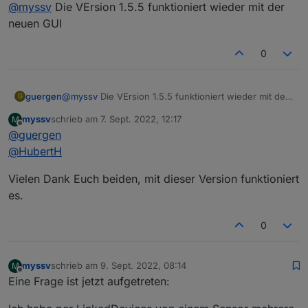
Offline
@
myssv
Die VErsion 1.5.5 funktioniert wieder mit der
Was kann ich tun? Alles im Stable Release.
neuen GUI
0
guergen
@
myssv
Die VErsion 1.5.5 funktioniert wieder mit der
G
neuen GUI
myssv
schrieb am
7. Sept. 2022, 12:17
M
zuletzt editiert von
Offline
@
guergen
@
HubertH
Wenn ich nun in den Objekten eine Verknüfung
erstellen möchte, dann gibt es da keinen Bereich für
Vielen Dank Euch beiden, mit dieser Version funktioniert
LinkedDevices:
es.
0
myssv
schrieb am
9. Sept. 2022, 08:14
M
zuletzt editiert von
Offline
Eine Frage ist jetzt aufgetreten:
Hier wird angeraten, beim Admin auf die alte GUI