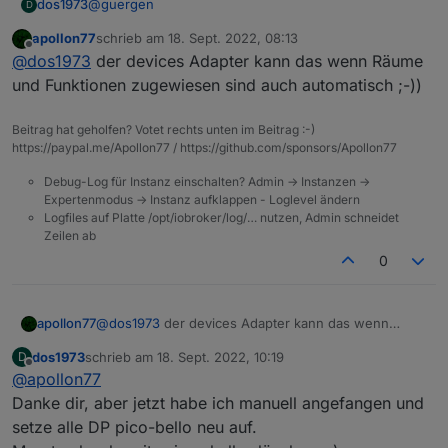
@
guergen
dos1973
D
apollon77
schrieb am
18. Sept. 2022, 08:13
habe gestern die halbe Nacht verbracht alle Aliase
zuletzt editiert von
Offline
@
dos1973
der devices Adapter kann das wenn Räume
(habe intern Alias genutz) anzulegen, das artet ja
richtig in Arbeit aus....
und Funktionen zugewiesen sind auch automatisch ;-))
Beitrag hat geholfen? Votet rechts unten im Beitrag :-)
https://paypal.me/Apollon77 / https://github.com/sponsors/Apollon77
Debug-Log für Instanz einschalten? Admin -> Instanzen ->
Expertenmodus -> Instanz aufklappen - Loglevel ändern
Logfiles auf Platte /opt/iobroker/log/… nutzen, Admin schneidet
Zeilen ab
0
apollon77
@
dos1973
der devices Adapter kann das wenn
Räume und Funktionen zugewiesen sind auch
dos1973
schrieb am
18. Sept. 2022, 10:19
D
automatisch ;-))
zuletzt editiert von
Offline
@
apollon77
Danke dir, aber jetzt habe ich manuell angefangen und
setze alle DP pico-bello neu auf.