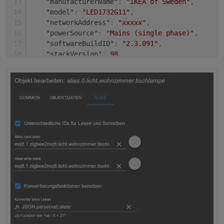
"manufacturerName"
:
"IKEA of Sweden"
,
"model"
:
"LED1732G11"
,
"networkAddress"
:
"xxxxx"
,
"powerSource"
:
"Mains (single phase)"
,
"softwareBuildID"
:
"2.3.091"
,
"stackVersion"
:
98
,
"type"
:
"Router"
,
"zclVersion"
:
2
}
,
"last_seen"
:
"2022-09-18T15:42:01+02:00"
,
"linkquality"
:
255
,
"power_on_behavior"
:
"off"
,
"state"
:
"OFF"
,
"update"
:
{
"state"
:
"idle"
}
,
"update_available"
:
false
}