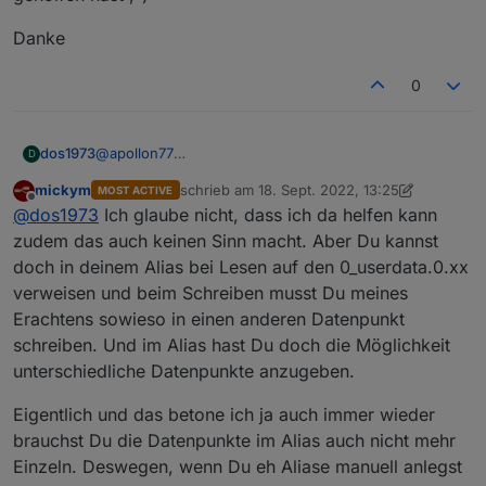
Danke
0
@
apollon77
dos1973
D
Danke dir, aber jetzt habe ich manuell angefangen
mickym
schrieb am
18. Sept. 2022, 13:25
MOST ACTIVE
und setze alle DP pico-bello neu auf.
Frage.
zuletzt editiert von mickym
Offline
@
dos1973
Ich glaube nicht, dass ich da helfen kann
Musste aber bereits einmal alles löschen ;-)
ich habe DP die kommen als json
zudem das auch keinen Sinn macht. Aber Du kannst
doch in deinem Alias bei Lesen auf den 0_userdata.0.xx
aktuell schreibe ich mir via node-red die einzelnen DP
verweisen und beim Schreiben musst Du meines
in
0_userdata.0.mqtt
ich würde diese DP gerne in den alias DP schreiben...
Erachtens sowieso in einen anderen Datenpunkt
klappt aber nicht, weil (bei mir) node-red nur in
schreiben. Und im Alias hast Du doch die Möglichkeit
"0_userdata" schreiben kann?
hat jemand eine Idee wie cih das umsetzen kann?
unterschiedliche Datenpunkte anzugeben.
@
mickym
ich adde dich mal hier, da du mir mit node-red schon
Danke
Eigentlich und das betone ich ja auch immer wieder
geholfen hast ;-)
brauchst Du die Datenpunkte im Alias auch nicht mehr
Einzeln. Deswegen, wenn Du eh Aliase manuell anlegst