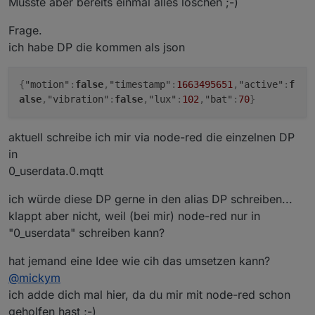
Musste aber bereits einmal alles löschen ;-)
Frage.
ich habe DP die kommen als json
{
"motion"
:
false
,
"timestamp"
:
1663495651
,
"active"
:
f
alse
,
"vibration"
:
false
,
"lux"
:
102
,
"bat"
:
70
}
aktuell schreibe ich mir via node-red die einzelnen DP
in
0_userdata.0.mqtt
ich würde diese DP gerne in den alias DP schreiben...
klappt aber nicht, weil (bei mir) node-red nur in
"0_userdata" schreiben kann?
hat jemand eine Idee wie cih das umsetzen kann?
@
mickym
ich adde dich mal hier, da du mir mit node-red schon
geholfen hast ;-)