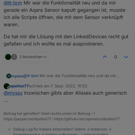
Offline
@
tt-tom
Mir war die Funktionalität neu und da mir
Oberfläche gestorben. RiP ;)
du kannst nur an den Entwickler schreiben, das er den
gerade ein Aqara Sensor kaputt gegangen ist, musste
Adapter anpasst.
ich alle Scripte öffnen, die mit dem Sensor verknüpft
alternativ gibt es auch den Devicemanager oder Alias-
waren.
manager. Was möchtest du genau machen?
Da hat mir die Lösung mit den LinkedDevices recht gut
gefallen und ich wollte es mal ausprobieren.
T
2 Antworten
0
@
tt-tom
Mir war die Funktionalität neu und da mir
myssv
M
gerade ein Aqara Sensor kaputt gegangen ist, musste
apollon77
schrieb am
7. Sept. 2022, 10:52
ich alle Scripte öffnen, die mit dem Sensor verknüpft
Da hat mir die Lösung mit den LinkedDevices recht gut
zuletzt editiert von
Offline
@
myssv
Inzwischen gibts aber Aliases auch generisch
waren.
gefallen und ich wollte es mal ausprobieren.
...
Beitrag hat geholfen? Votet rechts unten im Beitrag :-)
https://paypal.me/Apollon77 / https://github.com/sponsors/Apollon77
Debug-Log für Instanz einschalten? Admin -> Instanzen ->
Expertenmodus -> Instanz aufklappen - Loglevel ändern