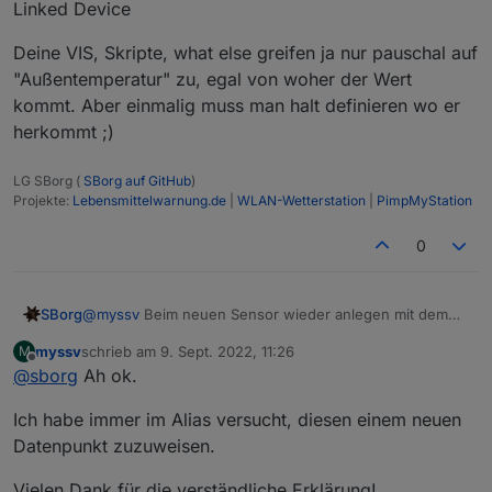
Linked Device
Deine VIS, Skripte, what else greifen ja nur pauschal auf
"Außentemperatur" zu, egal von woher der Wert
kommt. Aber einmalig muss man halt definieren wo er
herkommt ;)
LG SBorg (
SBorg auf GitHub
)
Projekte:
Lebensmittelwarnung.de
|
WLAN-Wetterstation
|
PimpMyStation
0
@
myssv
Beim neuen Sensor wieder anlegen mit dem
SBorg
gleichen Namen unter Linked Device.
myssv
schrieb am
9. Sept. 2022, 11:26
M
Sensor 1 (defekt)
zuletzt editiert von
Offline
@
sborg
Ah ok.
ich.bin.Sensor.0.Temp --> als "Außentemperatur" im
Linked Device
Sensor 1 (nun neu)
Ich habe immer im Alias versucht, diesen einem neuen
ich.bin.derneue.0.Temp --> als "Außentemperatur" im
Linked Device
Deine VIS, Skripte, what else greifen ja nur pauschal auf
Datenpunkt zuzuweisen.
"Außentemperatur" zu, egal von woher der Wert kommt.
Aber einmalig muss man halt definieren wo er herkommt
Vielen Dank für die verständliche Erklärung!