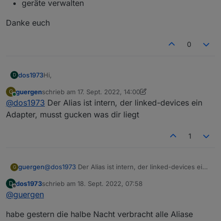
geräte verwalten
Danke euch
0
Hi,
dos1973
D
guergen
schrieb am
17. Sept. 2022, 14:00
G
Ich gebs frei raus zu, habe den thread nicht im
zuletzt editiert von guergen
Online
@
dos1973
Der Alias ist intern, der linked-devices ein
ganzen gelesen zu haben
Ich will mich auch in die Alias Welt einlesen und
Adapter, musst gucken was dir liegt
möchte sicherstellen das richtige Tool zu installieren.
Bin ich mit dem Adapter „linked devices“ richtig?
1
Es gibt ja noch den
Alias manager, und auch
Danke euch
geräte verwalten
guergen
@
dos1973
Der Alias ist intern, der linked-devices ein
G
Adapter, musst gucken was dir liegt
dos1973
schrieb am
18. Sept. 2022, 07:58
D
zuletzt editiert von
Offline
@
guergen
habe gestern die halbe Nacht verbracht alle Aliase