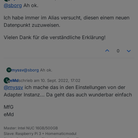
zuletzt editiert von
Offline
@
sborg
Ah ok.
ich.bin.Sensor.0.Temp --> als "Außentemperatur" im
Linked Device
Sensor 1 (nun neu)
Ich habe immer im Alias versucht, diesen einem neuen
ich.bin.derneue.0.Temp --> als "Außentemperatur" im
Linked Device
Deine VIS, Skripte, what else greifen ja nur pauschal auf
Datenpunkt zuzuweisen.
"Außentemperatur" zu, egal von woher der Wert kommt.
Aber einmalig muss man halt definieren wo er herkommt
Vielen Dank für die verständliche Erklärung!
;)
0
@
sborg
Ah ok.
myssv
M
eMd
schrieb am
10. Sept. 2022, 17:02
E
Ich habe immer im Alias versucht, diesen einem neuen
zuletzt editiert von
Offline
@
myssv
ich mache das in den Einstellungen von der
Datenpunkt zuzuweisen.
Vielen Dank für die verständliche Erklärung!
Adapter Instanz... Da geht das auch wunderbar einfach
MfG
eMd
Master: Intel NUC 16GB/500GB
Slave: Raspberry Pi 3 + Homematicmodul