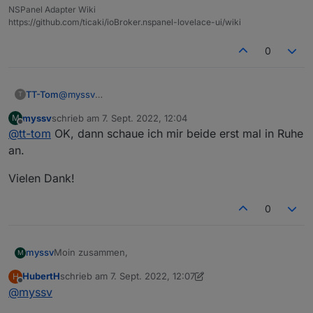
NSPanel Adapter Wiki
https://github.com/ticaki/ioBroker.nspanel-lovelace-ui/wiki
0
@
myssv
TT-Tom
T
wenn du ein Gerät mit mehreren Datenpunkten hast,
myssv
schrieb am
7. Sept. 2022, 12:04
M
ist es mit den alternativen schneller und einfacher.
wenn du nur einen Punkt anlegen willst kannst du das
zuletzt editiert von
Offline
@
tt-tom
OK, dann schaue ich mir beide erst mal in Ruhe
in der Objekt Ansicht mit dem "+" erstellen und dann
verknüpfen
an.
Vielen Dank!
0
Moin zusammen,
myssv
M
HubertH
schrieb am
7. Sept. 2022, 12:07
H
ich habe den Adapter heute installiert:
zuletzt editiert von HubertH
9. Juli 2022, 14:08
Offline
@
myssv