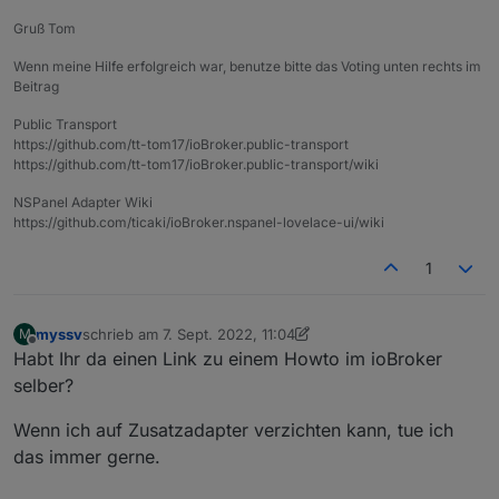
Gruß Tom
Wenn meine Hilfe erfolgreich war, benutze bitte das Voting unten rechts im
Beitrag
Public Transport
https://github.com/tt-tom17/ioBroker.public-transport
https://github.com/tt-tom17/ioBroker.public-transport/wiki
NSPanel Adapter Wiki
https://github.com/ticaki/ioBroker.nspanel-lovelace-ui/wiki
1
myssv
schrieb am
7. Sept. 2022, 11:04
M
zuletzt editiert von myssv
9. Juli 2022, 13:04
Offline
Habt Ihr da einen Link zu einem Howto im ioBroker
selber?
Wenn ich auf Zusatzadapter verzichten kann, tue ich
das immer gerne.