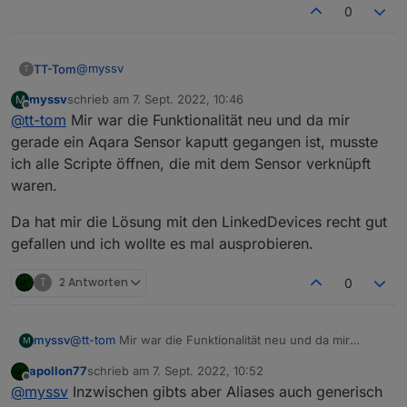
umzustellen, die Option habe ich bei mir nicht:
0
@
myssv
TT-Tom
T
myssv
schrieb am
7. Sept. 2022, 10:46
M
mit dem neuen Admin Adapter ist auch die alte
zuletzt editiert von
Offline
@
tt-tom
Mir war die Funktionalität neu und da mir
Oberfläche gestorben. RiP ;)
du kannst nur an den Entwickler schreiben, das er den
gerade ein Aqara Sensor kaputt gegangen ist, musste
Adapter anpasst.
ich alle Scripte öffnen, die mit dem Sensor verknüpft
Was kann ich tun? Alles im Stable Release.
alternativ gibt es auch den Devicemanager oder Alias-
waren.
manager. Was möchtest du genau machen?
Da hat mir die Lösung mit den LinkedDevices recht gut
gefallen und ich wollte es mal ausprobieren.
T
2 Antworten
0
@
tt-tom
Mir war die Funktionalität neu und da mir
myssv
M
gerade ein Aqara Sensor kaputt gegangen ist, musste
apollon77
schrieb am
7. Sept. 2022, 10:52
ich alle Scripte öffnen, die mit dem Sensor verknüpft
Da hat mir die Lösung mit den LinkedDevices recht gut
zuletzt editiert von
Offline
@
myssv
Inzwischen gibts aber Aliases auch generisch
waren.
gefallen und ich wollte es mal ausprobieren.