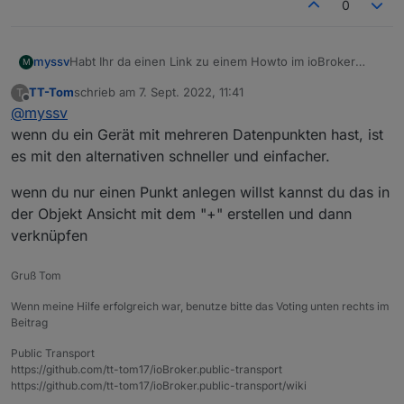
0
Habt Ihr da einen Link zu einem Howto im ioBroker
myssv
M
selber?
TT-Tom
schrieb am
7. Sept. 2022, 11:41
T
Wenn ich auf Zusatzadapter verzichten kann, tue ich
zuletzt editiert von
Offline
@
myssv
das immer gerne.
wenn du ein Gerät mit mehreren Datenpunkten hast, ist
es mit den alternativen schneller und einfacher.
wenn du nur einen Punkt anlegen willst kannst du das in
der Objekt Ansicht mit dem "+" erstellen und dann
verknüpfen
Gruß Tom
Wenn meine Hilfe erfolgreich war, benutze bitte das Voting unten rechts im
Beitrag
Public Transport
https://github.com/tt-tom17/ioBroker.public-transport
https://github.com/tt-tom17/ioBroker.public-transport/wiki