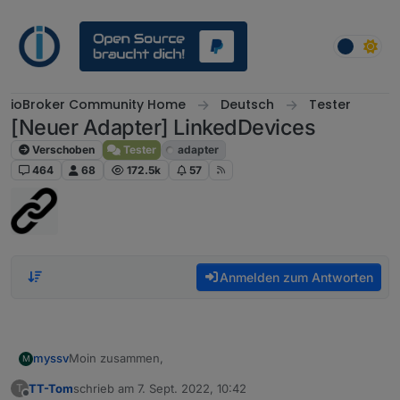
Weiter zum Inhalt
ioBroker Community Home
Deutsch
Tester
[Neuer Adapter] LinkedDevices
Verschoben
Tester
adapter
464
68
172.5k
57
Anmelden zum Antworten
Moin zusammen,
myssv
M
TT-Tom
schrieb am
7. Sept. 2022, 10:42
T
ich habe den Adapter heute installiert:
zuletzt editiert von