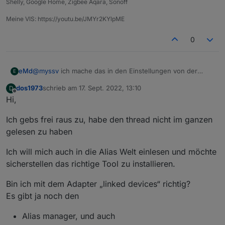
Shelly, Google Home, Zigbee Aqara, Sonoff
Meine VIS: https://youtu.be/JMYr2KYlpME
0
@
myssv
ich mache das in den Einstellungen von der
eMd
E
Adapter Instanz... Da geht das auch wunderbar einfach
dos1973
schrieb am
17. Sept. 2022, 13:10
D
MfG
zuletzt editiert von
Offline
Hi,
eMd
Ich gebs frei raus zu, habe den thread nicht im ganzen
gelesen zu haben
Ich will mich auch in die Alias Welt einlesen und möchte
sicherstellen das richtige Tool zu installieren.
Bin ich mit dem Adapter „linked devices“ richtig?
Es gibt ja noch den
Alias manager, und auch