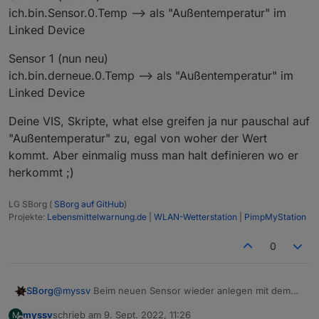
ich.bin.Sensor.0.Temp --> als "Außentemperatur" im
Linked Device
Sensor 1 (nun neu)
ich.bin.derneue.0.Temp --> als "Außentemperatur" im
Linked Device
Deine VIS, Skripte, what else greifen ja nur pauschal auf
"Außentemperatur" zu, egal von woher der Wert
kommt. Aber einmalig muss man halt definieren wo er
herkommt ;)
LG SBorg (
SBorg auf GitHub
)
Projekte:
Lebensmittelwarnung.de
|
WLAN-Wetterstation
|
PimpMyStation
0
@
myssv
Beim neuen Sensor wieder anlegen mit dem
SBorg
gleichen Namen unter Linked Device.
myssv
schrieb am
9. Sept. 2022, 11:26
M
Sensor 1 (defekt)