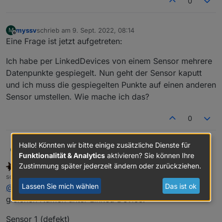
0
myssv
schrieb am
9. Sept. 2022, 08:14
M
zuletzt editiert von
Offline
Eine Frage ist jetzt aufgetreten:
Hier wird angeraten, beim Admin auf die alte GUI
Ich habe per LinkedDevices von einem Sensor mehrere
umzustellen, die Option habe ich bei mir nicht:
Datenpunkte gespiegelt. Nun geht der Sensor kaputt
und ich muss die gespiegelten Punkte auf einen anderen
Sensor umstellen. Wie mache ich das?
0
Hallo! Könnten wir bitte einige zusätzliche Dienste für
Eine Frage ist jetzt aufgetreten:
myssv
Was kann ich tun? Alles im Stable Release.
M
Funktionalität & Analytics
aktivieren? Sie können Ihre
Zustimmung später jederzeit ändern oder zurückziehen.
SBorg
FORUM TESTING
MOST ACTIVE
Ich habe per LinkedDevices von einem Sensor mehrere
Offline
schrieb am
9. Sept. 2022, 11:20
Datenpunkte gespiegelt. Nun geht der Sensor kaputt
zuletzt editiert von
Lassen Sie mich wählen
Das ist ok
@
myssv
Beim neuen Sensor wieder anlegen mit dem
und ich muss die gespiegelten Punkte auf einen
anderen Sensor umstellen. Wie mache ich das?
gleichen Namen unter Linked Device.
Sensor 1 (defekt)