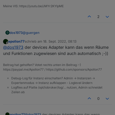
Meine VIS: https://youtu.be/JMYr2KYlpME
2
@
guergen
dos1973
D
apollon77
schrieb am
18. Sept. 2022, 08:13
habe gestern die halbe Nacht verbracht alle Aliase
zuletzt editiert von
Offline
@
dos1973
der devices Adapter kann das wenn Räume
(habe intern Alias genutz) anzulegen, das artet ja
richtig in Arbeit aus....
und Funktionen zugewiesen sind auch automatisch ;-))
Beitrag hat geholfen? Votet rechts unten im Beitrag :-)
https://paypal.me/Apollon77 / https://github.com/sponsors/Apollon77
Debug-Log für Instanz einschalten? Admin -> Instanzen ->
Expertenmodus -> Instanz aufklappen - Loglevel ändern
Logfiles auf Platte /opt/iobroker/log/… nutzen, Admin schneidet
Zeilen ab
0
apollon77
@
dos1973
der devices Adapter kann das wenn