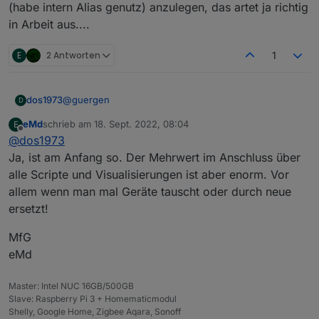
(habe intern Alias genutz) anzulegen, das artet ja richtig
in Arbeit aus....
E
2 Antworten
1
@
guergen
dos1973
D
eMd
schrieb am
18. Sept. 2022, 08:04
E
habe gestern die halbe Nacht verbracht alle Aliase
zuletzt editiert von
Offline
@
dos1973
(habe intern Alias genutz) anzulegen, das artet ja
richtig in Arbeit aus....
Ja, ist am Anfang so. Der Mehrwert im Anschluss über
alle Scripte und Visualisierungen ist aber enorm. Vor
allem wenn man mal Geräte tauscht oder durch neue
ersetzt!
MfG
eMd
Master: Intel NUC 16GB/500GB
Slave: Raspberry Pi 3 + Homematicmodul
Shelly, Google Home, Zigbee Aqara, Sonoff