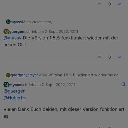
0
Moin zusammen,
myssv
M
guergen
schrieb am
7. Sept. 2022, 12:11
G
ich habe den Adapter heute installiert:
zuletzt editiert von
Online
@
myssv
Die VErsion 1.5.5 funktioniert wieder mit der
Was kann ich tun? Alles im Stable Release.
neuen GUI
0
guergen
@
myssv
Die VErsion 1.5.5 funktioniert wieder mit der
G
neuen GUI
myssv
schrieb am
7. Sept. 2022, 12:17
M
zuletzt editiert von
Offline
@
guergen
@
HubertH
Wenn ich nun in den Objekten eine Verknüfung
erstellen möchte, dann gibt es da keinen Bereich für
Vielen Dank Euch beiden, mit dieser Version funktioniert
LinkedDevices:
es.