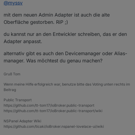
Offline
@
myssv
mit dem neuen Admin Adapter ist auch die alte
Oberfläche gestorben. RiP ;)
du kannst nur an den Entwickler schreiben, das er den
Adapter anpasst.
alternativ gibt es auch den Devicemanager oder Alias-
manager. Was möchtest du genau machen?
Wenn ich nun in den Objekten eine Verknüfung
Gruß Tom
erstellen möchte, dann gibt es da keinen Bereich für
LinkedDevices:
Wenn meine Hilfe erfolgreich war, benutze bitte das Voting unten rechts im
Beitrag
Public Transport
https://github.com/tt-tom17/ioBroker.public-transport
https://github.com/tt-tom17/ioBroker.public-transport/wiki
NSPanel Adapter Wiki
https://github.com/ticaki/ioBroker.nspanel-lovelace-ui/wiki
Hier wird angeraten, beim Admin auf die alte GUI