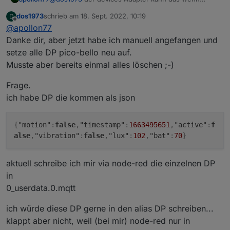
Räume und Funktionen zugewiesen sind auch
dos1973
schrieb am
18. Sept. 2022, 10:19
D
automatisch ;-))
zuletzt editiert von
Offline
@
apollon77
Danke dir, aber jetzt habe ich manuell angefangen und
setze alle DP pico-bello neu auf.
Musste aber bereits einmal alles löschen ;-)
Frage.
ich habe DP die kommen als json
{
"motion"
:
false
,
"timestamp"
:
1663495651
,
"active"
:
f
alse
,
"vibration"
:
false
,
"lux"
:
102
,
"bat"
:
70
}
aktuell schreibe ich mir via node-red die einzelnen DP
in
0_userdata.0.mqtt
ich würde diese DP gerne in den alias DP schreiben...
klappt aber nicht, weil (bei mir) node-red nur in