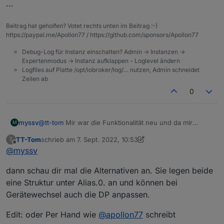
...
Beitrag hat geholfen? Votet rechts unten im Beitrag :-)
https://paypal.me/Apollon77 / https://github.com/sponsors/Apollon77
Debug-Log für Instanz einschalten? Admin -> Instanzen ->
Expertenmodus -> Instanz aufklappen - Loglevel ändern
Logfiles auf Platte /opt/iobroker/log/… nutzen, Admin schneidet
Zeilen ab
0
@
tt-tom
Mir war die Funktionalität neu und da mir
myssv
M
gerade ein Aqara Sensor kaputt gegangen ist, musste
TT-Tom
schrieb am
7. Sept. 2022, 10:53
T
ich alle Scripte öffnen, die mit dem Sensor verknüpft
Da hat mir die Lösung mit den LinkedDevices recht gut
zuletzt editiert von TT-Tom
9. Juli 2022, 12:55
Offline
@
myssv
waren.
gefallen und ich wollte es mal ausprobieren.
dann schau dir mal die Alternativen an. Sie legen beide
eine Struktur unter Alias.0. an und können bei
Gerätewechsel auch die DP anpassen.
Edit: oder Per Hand wie
@
apollon77
schreibt