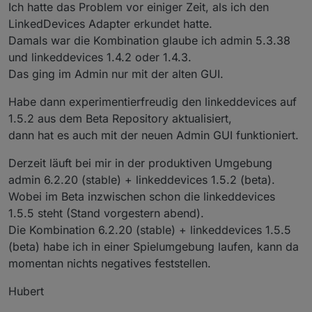
Ich hatte das Problem vor einiger Zeit, als ich den
LinkedDevices Adapter erkundet hatte.
Damals war die Kombination glaube ich admin 5.3.38
und linkeddevices 1.4.2 oder 1.4.3.
Das ging im Admin nur mit der alten GUI.
Habe dann experimentierfreudig den linkeddevices auf
1.5.2 aus dem Beta Repository aktualisiert,
dann hat es auch mit der neuen Admin GUI funktioniert.
Wenn ich nun in den Objekten eine Verknüfung
erstellen möchte, dann gibt es da keinen Bereich für
Derzeit läuft bei mir in der produktiven Umgebung
LinkedDevices:
admin 6.2.20 (stable) + linkeddevices 1.5.2 (beta).
Wobei im Beta inzwischen schon die linkeddevices
1.5.5 steht (Stand vorgestern abend).
Die Kombination 6.2.20 (stable) + linkeddevices 1.5.5
(beta) habe ich in einer Spielumgebung laufen, kann da
momentan nichts negatives feststellen.
Hier wird angeraten, beim Admin auf die alte GUI
Hubert
umzustellen, die Option habe ich bei mir nicht: