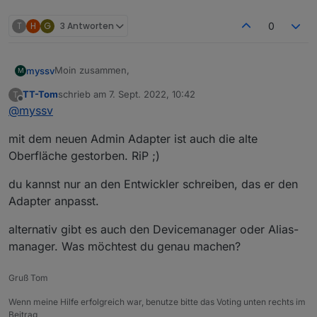
T
H
G
3 Antworten
0
Moin zusammen,
myssv
M
TT-Tom
schrieb am
7. Sept. 2022, 10:42
T
ich habe den Adapter heute installiert:
zuletzt editiert von
Offline
@
myssv
mit dem neuen Admin Adapter ist auch die alte
Oberfläche gestorben. RiP ;)
du kannst nur an den Entwickler schreiben, das er den
Adapter anpasst.
alternativ gibt es auch den Devicemanager oder Alias-
manager. Was möchtest du genau machen?
Wenn ich nun in den Objekten eine Verknüfung
Gruß Tom
erstellen möchte, dann gibt es da keinen Bereich für
LinkedDevices:
Wenn meine Hilfe erfolgreich war, benutze bitte das Voting unten rechts im
Beitrag