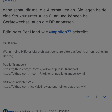
waren.
gefallen und ich wollte es mal ausprobieren.
dann schau dir mal die Alternativen an. Sie legen beide
eine Struktur unter Alias.0. an und können bei
Gerätewechsel auch die DP anpassen.
Edit: oder Per Hand wie
@
apollon77
schreibt
Gruß Tom
Wenn meine Hilfe erfolgreich war, benutze bitte das Voting unten rechts im
Beitrag
Public Transport
https://github.com/tt-tom17/ioBroker.public-transport
https://github.com/tt-tom17/ioBroker.public-transport/wiki
NSPanel Adapter Wiki
https://github.com/ticaki/ioBroker.nspanel-lovelace-ui/wiki
1
myssv
schrieb am
7. Sept. 2022, 11:04
M