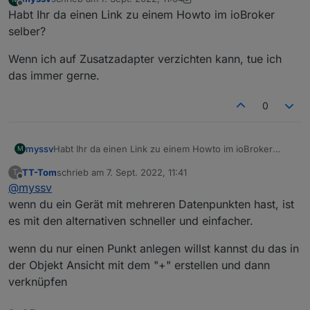
zuletzt editiert von myssv
9. Juli 2022, 13:04
Offline
Habt Ihr da einen Link zu einem Howto im ioBroker
selber?
Wenn ich auf Zusatzadapter verzichten kann, tue ich
das immer gerne.
0
Habt Ihr da einen Link zu einem Howto im ioBroker
myssv
M
selber?
TT-Tom
schrieb am
7. Sept. 2022, 11:41
T
Wenn ich auf Zusatzadapter verzichten kann, tue ich
zuletzt editiert von
Offline
@
myssv
das immer gerne.
wenn du ein Gerät mit mehreren Datenpunkten hast, ist
es mit den alternativen schneller und einfacher.
wenn du nur einen Punkt anlegen willst kannst du das in
der Objekt Ansicht mit dem "+" erstellen und dann
verknüpfen