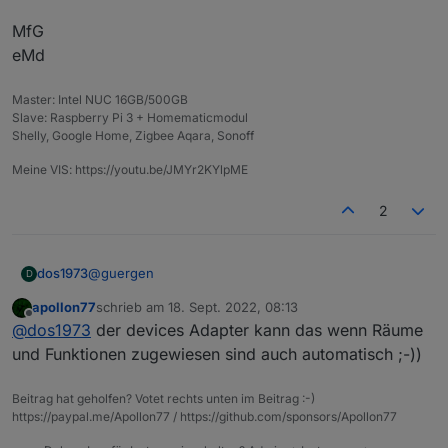
MfG
eMd
Master: Intel NUC 16GB/500GB
Slave: Raspberry Pi 3 + Homematicmodul
Shelly, Google Home, Zigbee Aqara, Sonoff
Meine VIS: https://youtu.be/JMYr2KYlpME
2
@
guergen
dos1973
D
apollon77
schrieb am
18. Sept. 2022, 08:13
habe gestern die halbe Nacht verbracht alle Aliase
zuletzt editiert von
Offline
@
dos1973
der devices Adapter kann das wenn Räume
(habe intern Alias genutz) anzulegen, das artet ja
richtig in Arbeit aus....
und Funktionen zugewiesen sind auch automatisch ;-))
Beitrag hat geholfen? Votet rechts unten im Beitrag :-)
https://paypal.me/Apollon77 / https://github.com/sponsors/Apollon77