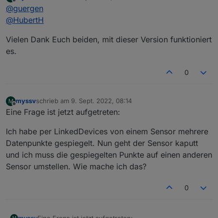
zuletzt editiert von
Offline
@
guergen
@
HubertH
Wenn ich nun in den Objekten eine Verknüfung
erstellen möchte, dann gibt es da keinen Bereich für
Vielen Dank Euch beiden, mit dieser Version funktioniert
LinkedDevices:
es.
0
myssv
schrieb am
9. Sept. 2022, 08:14
M
zuletzt editiert von
Offline
Eine Frage ist jetzt aufgetreten:
Hier wird angeraten, beim Admin auf die alte GUI
Ich habe per LinkedDevices von einem Sensor mehrere
umzustellen, die Option habe ich bei mir nicht:
Datenpunkte gespiegelt. Nun geht der Sensor kaputt
und ich muss die gespiegelten Punkte auf einen anderen
Sensor umstellen. Wie mache ich das?
0
Eine Frage ist jetzt aufgetreten:
myssv
M