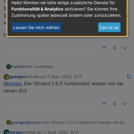
1.5.5 steht (Stand vorgestern abend).
Hallo! Könnten wir bitte einige zusätzliche Dienste für
Die Kombination 6.2.20 (stable) + linkeddevices 1.5.5
Funktionalität & Analytics
aktivieren? Sie können Ihre
Zustimmung später jederzeit ändern oder zurückziehen.
(beta) habe ich in einer Spielumgebung laufen, kann da
momentan nichts negatives feststellen.
Lassen Sie mich wählen
Das ist ok
Hier wird angeraten, beim Admin auf die alte GUI
Hubert
umzustellen, die Option habe ich bei mir nicht:
0
Moin zusammen,
myssv
M
guergen
schrieb am
7. Sept. 2022, 12:11
G
ich habe den Adapter heute installiert:
zuletzt editiert von
Offline
@
myssv
Die VErsion 1.5.5 funktioniert wieder mit der
Was kann ich tun? Alles im Stable Release.
neuen GUI
0
guergen
@
myssv
Die VErsion 1.5.5 funktioniert wieder mit der
G
neuen GUI
myssv
schrieb am
7. Sept. 2022, 12:17
M