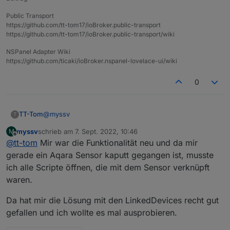
Public Transport
https://github.com/tt-tom17/ioBroker.public-transport
https://github.com/tt-tom17/ioBroker.public-transport/wiki
NSPanel Adapter Wiki
https://github.com/ticaki/ioBroker.nspanel-lovelace-ui/wiki
Hier wird angeraten, beim Admin auf die alte GUI
umzustellen, die Option habe ich bei mir nicht:
0
@
myssv
TT-Tom
T
myssv
schrieb am
7. Sept. 2022, 10:46
M
mit dem neuen Admin Adapter ist auch die alte
zuletzt editiert von
Offline
@
tt-tom
Mir war die Funktionalität neu und da mir
Oberfläche gestorben. RiP ;)
du kannst nur an den Entwickler schreiben, das er den
gerade ein Aqara Sensor kaputt gegangen ist, musste
Adapter anpasst.
ich alle Scripte öffnen, die mit dem Sensor verknüpft
Was kann ich tun? Alles im Stable Release.
alternativ gibt es auch den Devicemanager oder Alias-
waren.
manager. Was möchtest du genau machen?
Da hat mir die Lösung mit den LinkedDevices recht gut
gefallen und ich wollte es mal ausprobieren.