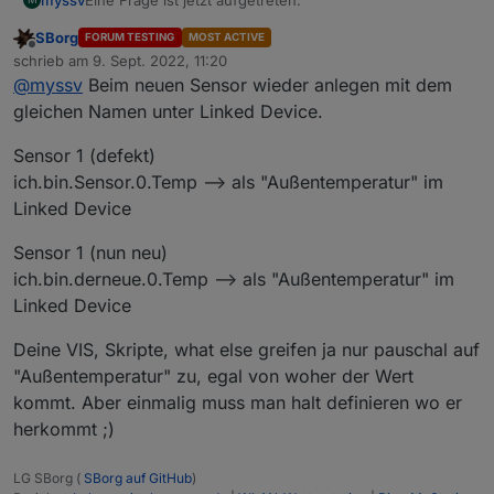
Was kann ich tun? Alles im Stable Release.
SBorg
FORUM TESTING
MOST ACTIVE
Ich habe per LinkedDevices von einem Sensor mehrere
Offline
schrieb am
9. Sept. 2022, 11:20
Datenpunkte gespiegelt. Nun geht der Sensor kaputt
zuletzt editiert von
@
myssv
Beim neuen Sensor wieder anlegen mit dem
und ich muss die gespiegelten Punkte auf einen
anderen Sensor umstellen. Wie mache ich das?
gleichen Namen unter Linked Device.
Sensor 1 (defekt)
ich.bin.Sensor.0.Temp --> als "Außentemperatur" im
Linked Device
Sensor 1 (nun neu)
ich.bin.derneue.0.Temp --> als "Außentemperatur" im
Linked Device
Deine VIS, Skripte, what else greifen ja nur pauschal auf
"Außentemperatur" zu, egal von woher der Wert
kommt. Aber einmalig muss man halt definieren wo er
herkommt ;)
LG SBorg (
SBorg auf GitHub
)