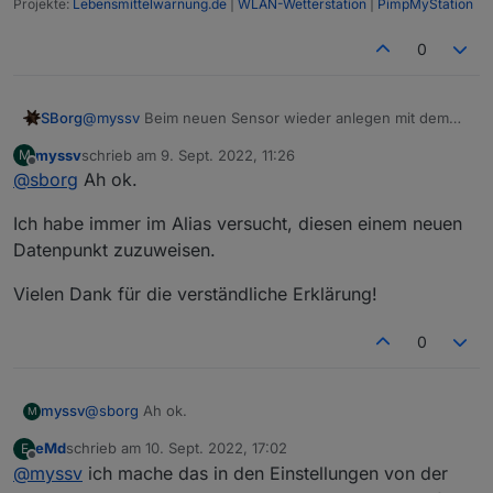
Projekte:
Lebensmittelwarnung.de
|
WLAN-Wetterstation
|
PimpMyStation
0
@
myssv
Beim neuen Sensor wieder anlegen mit dem
SBorg
gleichen Namen unter Linked Device.
myssv
schrieb am
9. Sept. 2022, 11:26
M
Sensor 1 (defekt)
zuletzt editiert von
Offline
@
sborg
Ah ok.
ich.bin.Sensor.0.Temp --> als "Außentemperatur" im
Linked Device
Sensor 1 (nun neu)
Ich habe immer im Alias versucht, diesen einem neuen
ich.bin.derneue.0.Temp --> als "Außentemperatur" im
Linked Device
Deine VIS, Skripte, what else greifen ja nur pauschal auf
Datenpunkt zuzuweisen.
"Außentemperatur" zu, egal von woher der Wert kommt.
Aber einmalig muss man halt definieren wo er herkommt
Vielen Dank für die verständliche Erklärung!
;)
0
@
sborg
Ah ok.
myssv
M
eMd
schrieb am
10. Sept. 2022, 17:02
E
Ich habe immer im Alias versucht, diesen einem neuen
zuletzt editiert von
Offline
@
myssv
ich mache das in den Einstellungen von der
Datenpunkt zuzuweisen.