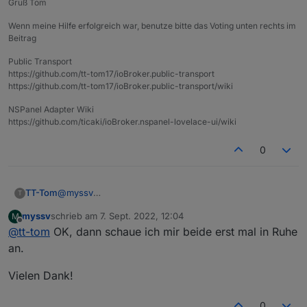
Gruß Tom
Wenn meine Hilfe erfolgreich war, benutze bitte das Voting unten rechts im
Beitrag
Public Transport
https://github.com/tt-tom17/ioBroker.public-transport
https://github.com/tt-tom17/ioBroker.public-transport/wiki
NSPanel Adapter Wiki
https://github.com/ticaki/ioBroker.nspanel-lovelace-ui/wiki
0
@
myssv
TT-Tom
T
wenn du ein Gerät mit mehreren Datenpunkten hast,
myssv
schrieb am
7. Sept. 2022, 12:04
M
ist es mit den alternativen schneller und einfacher.
wenn du nur einen Punkt anlegen willst kannst du das
zuletzt editiert von
Offline
@
tt-tom
OK, dann schaue ich mir beide erst mal in Ruhe
in der Objekt Ansicht mit dem "+" erstellen und dann
verknüpfen
an.
Vielen Dank!
0