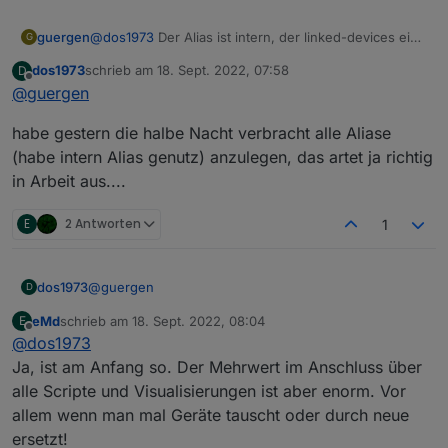
Alias manager, und auch
Danke euch
geräte verwalten
guergen
@
dos1973
Der Alias ist intern, der linked-devices ein
G
Adapter, musst gucken was dir liegt
dos1973
schrieb am
18. Sept. 2022, 07:58
D
zuletzt editiert von
Offline
@
guergen
habe gestern die halbe Nacht verbracht alle Aliase
(habe intern Alias genutz) anzulegen, das artet ja richtig
in Arbeit aus....
E
2 Antworten
1
@
guergen
dos1973
D
eMd
schrieb am
18. Sept. 2022, 08:04
E
habe gestern die halbe Nacht verbracht alle Aliase
zuletzt editiert von
Offline
@
dos1973
(habe intern Alias genutz) anzulegen, das artet ja
richtig in Arbeit aus....
Ja, ist am Anfang so. Der Mehrwert im Anschluss über
alle Scripte und Visualisierungen ist aber enorm. Vor
allem wenn man mal Geräte tauscht oder durch neue
ersetzt!