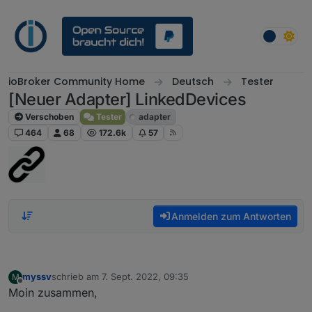
Weiter zum Inhalt
ioBroker Community Home
Deutsch
Tester
[Neuer Adapter] LinkedDevices
Verschoben
Tester
adapter
464
68
172.6k
57
Anmelden zum Antworten
myssv
schrieb am
7. Sept. 2022, 09:35
M
zuletzt editiert von
Offline
Moin zusammen,