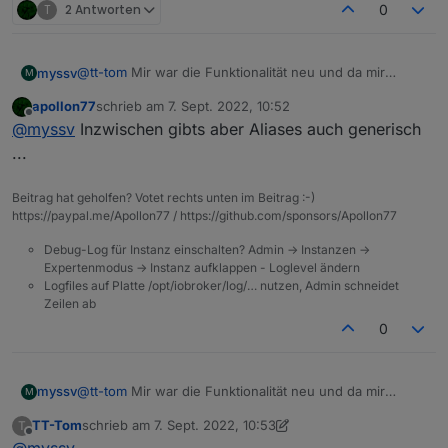
T
2 Antworten
0
@
tt-tom
Mir war die Funktionalität neu und da mir
myssv
M
gerade ein Aqara Sensor kaputt gegangen ist, musste
apollon77
schrieb am
7. Sept. 2022, 10:52
ich alle Scripte öffnen, die mit dem Sensor verknüpft
Da hat mir die Lösung mit den LinkedDevices recht gut
zuletzt editiert von
Offline
@
myssv
Inzwischen gibts aber Aliases auch generisch
waren.
gefallen und ich wollte es mal ausprobieren.
...
Beitrag hat geholfen? Votet rechts unten im Beitrag :-)
https://paypal.me/Apollon77 / https://github.com/sponsors/Apollon77
Debug-Log für Instanz einschalten? Admin -> Instanzen ->
Expertenmodus -> Instanz aufklappen - Loglevel ändern
Logfiles auf Platte /opt/iobroker/log/… nutzen, Admin schneidet
Zeilen ab
0
@
tt-tom
Mir war die Funktionalität neu und da mir
myssv
M
gerade ein Aqara Sensor kaputt gegangen ist, musste
TT-Tom
schrieb am
7. Sept. 2022, 10:53
T
ich alle Scripte öffnen, die mit dem Sensor verknüpft
Da hat mir die Lösung mit den LinkedDevices recht gut
zuletzt editiert von TT-Tom
9. Juli 2022, 12:55
Offline
@
myssv