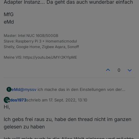
Vielen Dank für die verständliche Erklärung!
Adapter Instanz... Da geht das auch wunderbar einfach
MfG
eMd
Master: Intel NUC 16GB/500GB
Slave: Raspberry Pi 3 + Homematicmodul
Shelly, Google Home, Zigbee Aqara, Sonoff
Meine VIS: https://youtu.be/JMYr2KYlpME
0
@
myssv
ich mache das in den Einstellungen von der
eMd
E
Adapter Instanz... Da geht das auch wunderbar einfach
dos1973
schrieb am
17. Sept. 2022, 13:10
D
MfG
zuletzt editiert von
Offline
Hi,
eMd
Ich gebs frei raus zu, habe den thread nicht im ganzen
gelesen zu haben