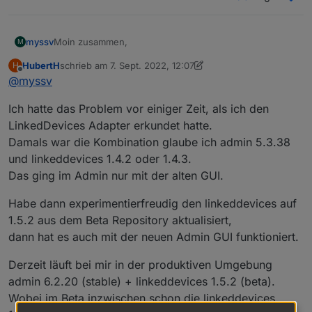
Moin zusammen,
myssv
M
HubertH
schrieb am
7. Sept. 2022, 12:07
H
ich habe den Adapter heute installiert:
zuletzt editiert von HubertH
9. Juli 2022, 14:08
Offline
@
myssv
Ich hatte das Problem vor einiger Zeit, als ich den
LinkedDevices Adapter erkundet hatte.
Damals war die Kombination glaube ich admin 5.3.38
und linkeddevices 1.4.2 oder 1.4.3.
Das ging im Admin nur mit der alten GUI.
Habe dann experimentierfreudig den linkeddevices auf
1.5.2 aus dem Beta Repository aktualisiert,
dann hat es auch mit der neuen Admin GUI funktioniert.
Wenn ich nun in den Objekten eine Verknüfung
erstellen möchte, dann gibt es da keinen Bereich für
Derzeit läuft bei mir in der produktiven Umgebung
LinkedDevices:
admin 6.2.20 (stable) + linkeddevices 1.5.2 (beta).
Wobei im Beta inzwischen schon die linkeddevices