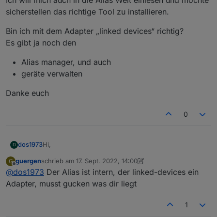
Ich will mich auch in die Alias Welt einlesen und möchte
sicherstellen das richtige Tool zu installieren.
Bin ich mit dem Adapter „linked devices“ richtig?
Es gibt ja noch den
Alias manager, und auch
geräte verwalten
Danke euch
0
Hi,
dos1973
D
guergen
schrieb am
17. Sept. 2022, 14:00
G
Ich gebs frei raus zu, habe den thread nicht im
zuletzt editiert von guergen
Offline
@
dos1973
Der Alias ist intern, der linked-devices ein
ganzen gelesen zu haben
Ich will mich auch in die Alias Welt einlesen und
Adapter, musst gucken was dir liegt
möchte sicherstellen das richtige Tool zu installieren.
Bin ich mit dem Adapter „linked devices“ richtig?
1
Es gibt ja noch den