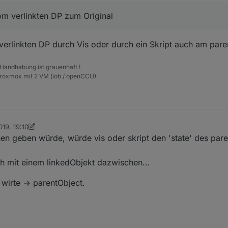
tragung nur vom verlinkten DP zum Original
om verlinkten DP zum Original
verlinkten DP durch Vis oder durch ein Skript auch am pare
 Handhabung ist grauenhaft !
Proxmox mit 2 VM (iob / openCCU)
019, 19:10
n Scrounger
5. Juli 2019, 21:10
en geben würde, würde vis oder skript den 'state' des pare
h mit einem linkedObjekt dazwischen...
> wirte -> parentObject.