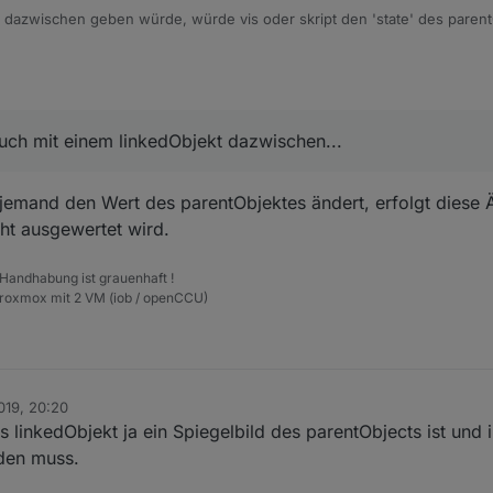
 dazwischen geben würde, würde vis oder skript den 'state' des parent
t man auch mit einem linkedObjekt dazwischen...
edObject -> wirte -> parentObject.
uch mit einem linkedObjekt dazwischen...
r jemand den Wert des parentObjektes ändert, erfolgt diese
ht ausgewertet wird.
 Handhabung ist grauenhaft !
Proxmox mit 2 VM (iob / openCCU)
019, 20:20
as linkedObjekt ja ein Spiegelbild des parentObjects ist un
den muss.