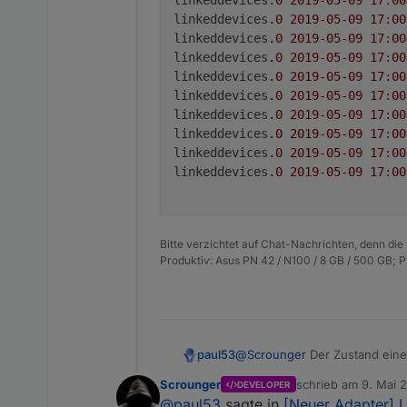
linkeddevices
.0
2019
-05
-09
17
:
00
linkeddevices
.0
2019
-05
-09
17
:
00
linkeddevices
.0
2019
-05
-09
17
:
00
linkeddevices
.0
2019
-05
-09
17
:
00
linkeddevices
.0
2019
-05
-09
17
:
00
linkeddevices
.0
2019
-05
-09
17
:
00
linkeddevices
.0
2019
-05
-09
17
:
00
linkeddevices
.0
2019
-05
-09
17
:
00
linkeddevices
.0
2019
-05
-09
17
:
00
linkeddevices
.0
2019
-05
-09
17
:
00
Bitte verzichtet auf Chat-Nachrichten, denn die
Produktiv: Asus PN 42 / N100 / 8 GB / 500 GB; 
paul53
@
Scrounger
Der Zustand eines
Wertänderung, nicht jedoch, we
Scrounger
schrieb am
9. Mai 2
DEVELOPER
zuletzt editiert vo
@
paul53
sagte in
[Neuer Adapter] 