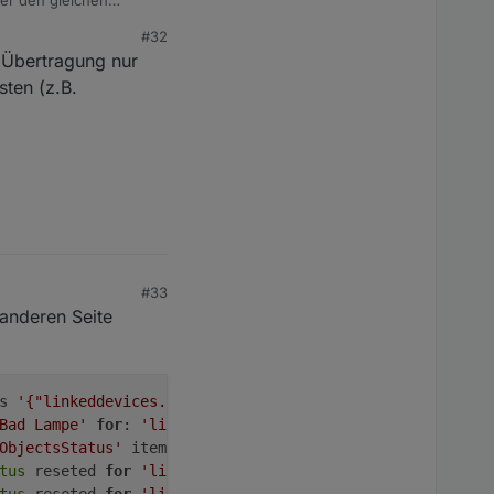
#32
e Übertragung nur
sten (z.B.
#33
anderen Seite
s 
'{"linkeddevices.0":{"enabled":true,"parentId":"hm-rpc
Bad Lampe'
for
: 
'linkeddevices.0.Bad.Licht.Aktor'
 (paren
ObjectsStatus'
 items count: 
6
tus
 reseted 
for
'linkeddevices.0.Bad.HKT.Auto_Mode'