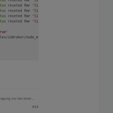
tus
 reseted 
for
'linkeddevices.0.Bad.HKT.Control_Mode'
tus
 reseted 
for
'linkeddevices.0.Bad.HKT.Manu_Sollwert'
tus
 reseted 
for
'linkeddevices.0.Bad.Licht.Aktor'
tus
 reseted 
for
'linkeddevices.0.Bad.Fenster'
tus
 reseted 
for
'linkeddevices.0.Bad.Licht.Taste_kurz'
rue'
les/ioBroker/node_modules/iobroker.linkeddevices, node: 
ragung nur bei einer
S_SHORT) der Fall ist.
#34