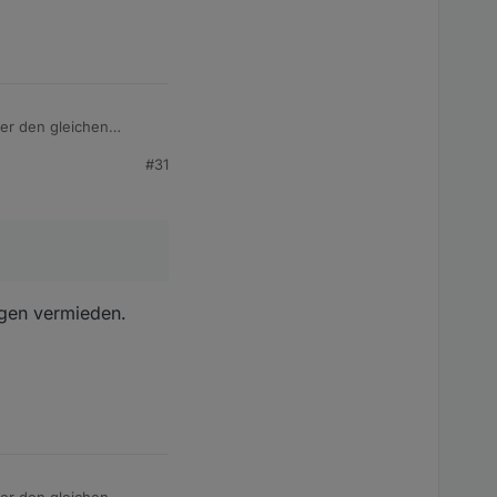
mer den gleichen
#31
agen vermieden.
mer den gleichen