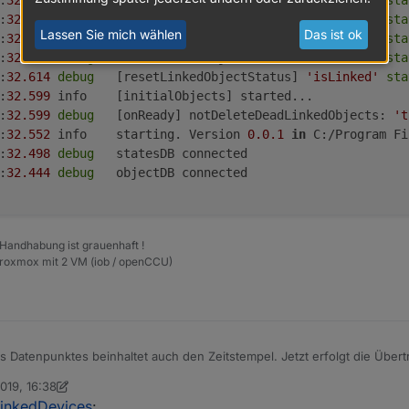
:
32.630
debug
	[resetLinkedObjectStatus] 
'isLinked'
sta
:
32.630
debug
	[resetLinkedObjectStatus] 
'isLinked'
sta
Lassen Sie mich wählen
Das ist ok
:
32.614
debug
	[resetLinkedObjectStatus] 
'isLinked'
sta
:
32.614
debug
	[resetLinkedObjectStatus] 
'isLinked'
sta
:
32.614
debug
	[resetLinkedObjectStatus] 
'isLinked'
sta
:
32.599
	info	[initialObjects] started...

:
32.599
debug
	[onReady] notDeleteDeadLinkedObjects: 
't
:
32.552
	info	starting. Version 
0.0
.1
in
 C:/Program Fi
:
32.498
debug
	statesDB connected

:
32.444
debug
	objectDB connected

 Handhabung ist grauenhaft !
Proxmox mit 2 VM (iob / openCCU)
 Datenpunktes beinhaltet auch den Zeitstempel. Jetzt erfolgt die Übert
nn nur der Zeitstempel aktualisiert wird - wie es bei Tasten (z.B. PRES
019, 16:38
n Scrounger
5. Sept. 2019, 18:39
LinkedDevices
: