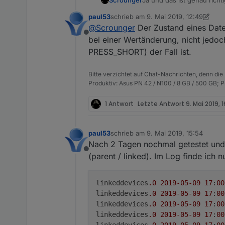
Zustand wie das parentOb
paul53
schrieb am
9. Mai 2019, 12:49
vis/skript -> write -> par
zuletzt editiert von paul53
5. Sept. 2
@
Scrounger
Der Zustand eines Daten
Offline
bei einer Wertänderung, nicht jedoch
PRESS_SHORT) der Fall ist.
Bitte verzichtet auf Chat-Nachrichten, denn die
Produktiv: Asus PN 42 / N100 / 8 GB / 500 GB; 
1 Antwort
Letzte Antwort
9. Mai 2019, 1
paul53
schrieb am
9. Mai 2019, 15:54
zuletzt editiert von
Nach 2 Tagen nochmal getestet und 
Offline
(parent / linked). Im Log finde ich 
linkeddevices
.0
2019
-05
-09
17
:
00
linkeddevices
.0
2019
-05
-09
17
:
00
linkeddevices
.0
2019
-05
-09
17
:
00
linkeddevices
.0
2019
-05
-09
17
:
00