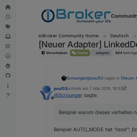
Weiter zum Inhalt
Communit
ioBroker Community Home
Deutsch
[Neuer Adapter] LinkedD
Verschoben
Tester
adapter
464
beiträg
@
paul53
sagte in
[Neuer 
Scrounger
paul53
schrieb am
7. Mai 2019, 18:52
zuletzt editiert von paul53
5. Juli 20
@
Scrounger
sagte:
@
Scrounger
sagte:
Offline
Sorry aber versteh nicht w
In deinem Fall würde
Beispiel warum dieses verhalten ni
Wirklich ?
"read": false,
Beispiel AUTO_MODE hat
"read": fa