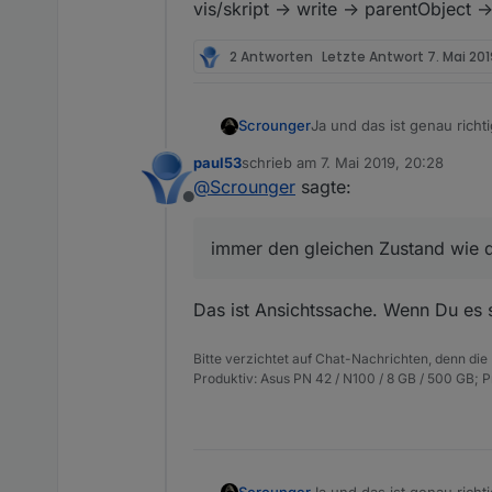
vis/skript -> write -> parentObject 
2 Antworten
Letzte Antwort
7. Mai 201
Ja und das ist genau richt
Scrounger
Zustand wie das parentOb
paul53
schrieb am
7. Mai 2019, 20:28
vis/skript -> write -> par
zuletzt editiert von
@
Scrounger
sagte:
Offline
immer den gleichen Zustand wie 
Das ist Ansichtssache. Wenn Du es 
Bitte verzichtet auf Chat-Nachrichten, denn die
Produktiv: Asus PN 42 / N100 / 8 GB / 500 GB; 
Ja und das ist genau richt
Scrounger