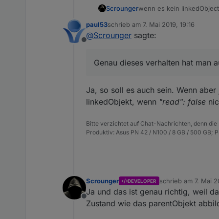
wenn es kein linkedObject
Scrounger
Genau dieses verhalten ha
paul53
schrieb am
7. Mai 2019, 19:16
vis/skript -> write -> link
zuletzt editiert von
@
Scrounger
sagte:
Offline
Genau dieses verhalten hat man a
Ja, so soll es auch sein. Wenn abe
linkedObjekt, wenn
"read": false
nic
Bitte verzichtet auf Chat-Nachrichten, denn die
Produktiv: Asus PN 42 / N100 / 8 GB / 500 GB; 
Scrounger
schrieb am
7. Mai 2
DEVELOPER
zuletzt editiert von
Ja und das ist genau richtig, weil d
Offline
Zustand wie das parentObjekt abbil