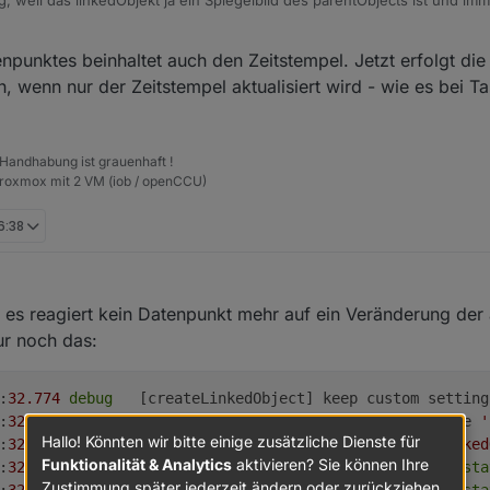
jekt abbilden muss.
entObject -> write -> linkedObject & Hardware.
019, 14:50
punktes beinhaltet auch den Zeitstempel. Jetzt erfolgt di
, wenn nur der Zeitstempel aktualisiert wird - wie es bei Ta
 Handhabung ist grauenhaft !
Proxmox mit 2 VM (iob / openCCU)
6:38
es reagiert kein Datenpunkt mehr auf ein Veränderung der 
nur noch das:
:
32.774
debug
	[createLinkedObject] keep custom setting
:
32.772
debug
	[createLinkedObject] using custom name 
'
Hallo! Könnten wir bitte einige zusätzliche Dienste für
:
32.630
debug
	[resetAllLinkedObjectsStatus] 
'dicLinked
Funktionalität & Analytics
aktivieren? Sie können Ihre
:
32.630
debug
	[resetLinkedObjectStatus] 
'isLinked'
sta
Zustimmung später jederzeit ändern oder zurückziehen.