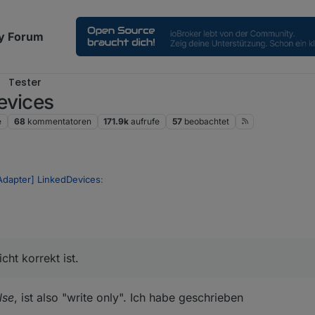
y Forum
Tester
evices
e
68
kommentatoren
171.9k
aufrufe
57
beobachtet
Adapter] LinkedDevices
:
19, 20:53
as du meinst? Mach mal bitte ein Beispiel warum dieses verhalten nicht k
 das parentObjekt nix mit bekommen
cht korrekt ist.
 "write": true
ist dieser Fall:
lse
, ist also "write only". Ich habe geschrieben