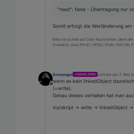
"read": false - Über
"read": false - Übertragung nur v
Somit erfolgt die Wertänderung am 
Bitte verzichtet auf Chat-Nachrichten, denn die
Produktiv: Asus PN 42 / N100 / 8 GB / 500 GB; 
Scrounger
schrieb am
7. Mai 2
DEVELOPER
zuletzt editiert vo
wenn es kein linkedObject dazwisch
Offline
(=write).
Genau dieses verhalten hat man auc
vis/skript -> write -> linkedObject -