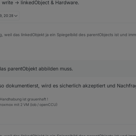
-> write -> linkedObject & Hardware.
9, 20:28
ig, weil das linkedObjekt ja ein Spiegelbild des parentObjects ist und im
jekt abbilden muss.
entObject -> write -> linkedObject & Hardware.
das parentObjekt abbilden muss.
so dokumentierst, wird es sicherlich akzeptiert und Nachfr
 Handhabung ist grauenhaft !
Proxmox mit 2 VM (iob / openCCU)
ig, weil das linkedObjekt ja ein Spiegelbild des parentObjects ist und im