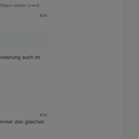
Object setzen (=write).
#29
 Änderung auch im
#30
d immer den gleichen