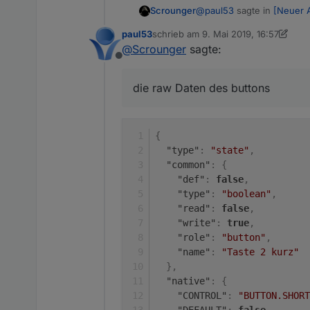
@
paul53
sagte in
[Neuer 
Scrounger
paul53
schrieb am
9. Mai 2019, 16:57
zuletzt editiert von paul53
5. Sept. 2
@
Scrounger
sagte:
@
Scrounger
Der Zustand
Offline
bei einer Wertänderung, 
Stimmt bei buttons macht d
PRESS_SHORT) der Fall i
die raw Daten des buttons
@
paul53
sagte in
[Neuer 
{
Nach 2 Tagen nochmal g
"type"
:
(parent / linked). Im Lo
"state"
,
Laut log bleibt der adapte
"common"
:
{
durchlaufen lassen? Restart
"def"
:
false
,
"type"
:
"boolean"
,
"read"
:
false
,
"write"
:
true
,
"role"
:
"button"
,
"name"
:
"Taste 2 kurz"
}
,
"native"
:
{
"CONTROL"
:
"BUTTON.SHORT
"DEFAULT"
:
false
,