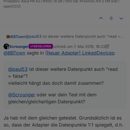
Produktiv: Asus PN 42 / N100 / 8 GB / 500 GB; Proxmox mit 2 VM (iob /
openCCU)
0
@
paul53
ist dieser weitere Datenpunkt auch "read =
BBTown
false"?
Scrounger
schrieb am
7. Mai 2019, 16:22
DEVELOPER
vielleicht hängt das doch damit zusammen?
@
Scrounger
oder war dein Test mit dem
zuletzt editiert von Scrounger
5. Juli 2019,
Offline
@
BBTown
sagte in
[Neuer Adapter] LinkedDevices
:
gleichen/gleichartigen Datenpunkt?
@
paul53
ist dieser weitere Datenpunkt auch "read
= false"?
vielleicht hängt das doch damit zusammen?
@
Scrounger
oder war dein Test mit dem
gleichen/gleichartigen Datenpunkt?
Ja hab mit dem gleichen getestet. Grundsätzlich ist es
so, dass der Adapter die Datenpunkte 1:1 spiegelt, d.h.