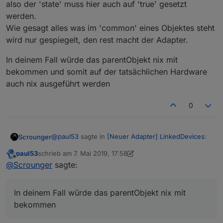
also der 'state' muss hier auch auf 'true' gesetzt
werden.
Wie gesagt alles was im 'common' eines Objektes steht
wird nur gespiegelt, den rest macht der Adapter.
In deinem Fall würde das parentObjekt nix mit
bekommen und somit auf der tatsächlichen Hardware
auch nix ausgeführt werden
0
@
paul53
sagte in
[Neuer Adapter] LinkedDevices
:
Scrounger
paul53
schrieb am
7. Mai 2019, 17:58
zuletzt editiert von paul53
5. Juli 2019, 19:59
Offline
@
Scrounger
sagte:
@
Scrounger
sagte:
Dann funktioniert das Konzept doch nicht mehr.
Fix hab ich hoch geladen
Beispiel:
In deinem Fall würde das parentObjekt nix mit
Du hast dein linkedObject "Auto_Mode" (was 'write'
In deinem Fall würde das parentObjekt nix mit
bekommen
ist) z.B. mit einem Button in deinem vis verknüpft.
bekommen und somit auf der tatsächlichen
Mal schauen, ob ich bei weiteren Tests noch
Wenn du diesen jetzt drückst wird der 'state' des
Hardware auch nix ausgeführt werden