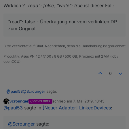
etwas finde.
LinkedObject auf 'true' gesetzt. Jetzt muss natürlich
Wirklich ?
"read": false, "write": true
ist dieser Fall:
auch das parentObject mitbekommen das da was
Die Eigenschaften "read" und "write" wertest
passiert ist, also der 'state' muss hier auch auf
Du nicht aus, was meiner Meinung nach aber
'true' gesetzt werden.
"read": false - Übertragung nur vom verlinkten DP
sinnvoll wäre:
Wie gesagt alles was im 'common' eines Objektes
"read": false
- Übertragung nur vom verlinkten
zum Original
steht wird nur gespiegelt, den rest macht der
DP zum Original
Adapter.
"write": false
- Übertragung nur vom Original-
DP zum verlinkten
Bitte verzichtet auf Chat-Nachrichten, denn die Handhabung ist grauenhaft
Alle anderen Fälle: bidirektional.
!
Produktiv: Asus PN 42 / N100 / 8 GB / 500 GB; Proxmox mit 2 VM (iob /
openCCU)
0
@
Scrounger
sagte:
paul53
Scrounger
schrieb am
7. Mai 2019, 18:45
DEVELOPER
zuletzt editiert von
Offline
In deinem Fall würde das parentObjekt nix mit
@
paul53
sagte in
[Neuer Adapter] LinkedDevices
:
bekommen
Wirklich ?
"read": false, "write": true
ist dieser Fall:
@
Scrounger
sagte: