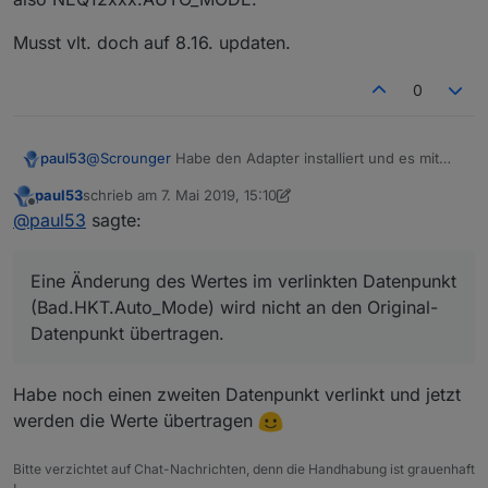
linkeddevices.0	2019-05-07 16:47:56.245	info	
linkeddevices.0	2019-05-07 16:47:56.162	debug
Musst vlt. doch auf 8.16. updaten.
linkeddevices.0	2019-05-07 16:47:56.142	debug
host.FP-NBA-W10	2019-05-07 16:47:55.490	info	
0
host.FP-NBA-W10	2019-05-07 16:47:52.933	info	
host.FP-NBA-W10	2019-05-07 16:47:52.933	warn	
host.FP-NBA-W10	2019-05-07 16:47:52.916	info	
@
Scrounger
Habe den Adapter installiert und es mit
paul53
einem Datenpunkt AUTO_MODE getestet: Eine
paul53
schrieb am
7. Mai 2019, 15:10
Änderung des Wertes im verlinkten Datenpunkt
zuletzt editiert von paul53
5. Juli 2019, 17:10
Offline
@
paul53
sagte:
(Bad.HKT.Auto_Mode) wird nicht an den Original-
Datenpunkt übertragen.
Eine Änderung des Wertes im verlinkten Datenpunkt
(Bad.HKT.Auto_Mode) wird nicht an den Original-
Datenpunkt übertragen.
{

  "type": "state",

Habe noch einen zweiten Datenpunkt verlinkt und jetzt
  "common": {

    "name": "Bad HKT Auto-Mode",

werden die Werte übertragen
    "role": "",

    "type": "boolean",

Bitte verzichtet auf Chat-Nachrichten, denn die Handhabung ist grauenhaft
    "desc": "Created by linkeddevices",
