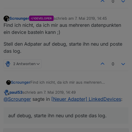
0
Objekte die Ihr im vis oder Skripten verwendet,
definert sind. Weiterer Vorteil ist, wenn ihr mal die
Hardware tauschen müsst, dann müsst ihr nur die
Scrounger
schrieb am
7. Mai 2019, 14:45
verlinkten Objekte auf die neue Hardware
DEVELOPER
zuletzt editiert von
Offline
Find ich nicht, da ich mir aus mehreren datenpunkten
anpassen und die Skripte und vis funktionieren
sofort wieder.
ein device basteln kann ;)
Später sollen noch Funktionen wie z.B.
umrechnungen etc. dazu kommen, wie es im
Virtual
Stell den Adpater auf debug, starte ihn neu und poste
Devices Skript
auch möglich ist
das log.
2 Antworten
0
Find ich nicht, da ich mir aus mehreren
Scrounger
datenpunkten ein device basteln kann ;)
paul53
schrieb am
7. Mai 2019, 14:49
Stell den Adpater auf debug, starte ihn neu und
zuletzt editiert von
Offline
@
Scrounger
sagte in
[Neuer Adapter] LinkedDevices
:
poste das log.
auf debug, starte ihn neu und poste das log.