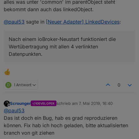
alles was unter 'common' im parentObject steht
bekommt dann auch das linkedObject.
@
paul53
sagte in
[Neuer Adapter] LinkedDevices
:
Nach einem ioBroker-Neustart funktioniert die
Wertübertragung mit allen 4 verlinkten
Datenpunkten.
D
1 Antwort
0
Scrounger
schrieb am
7. Mai 2019, 16:40
DEVELOPER
zuletzt editiert von
Offline
@
paul53
Das ist doch ein Bug, hab es grad reproduzieren
können. Fix hab ich hoch geladen, bitte aktualisierten
branch von git ziehen