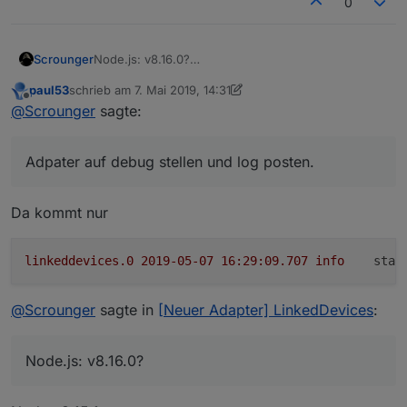
0
Node.js: v8.16.0?
Scrounger
NPM: 6.4.1?
paul53
schrieb am
7. Mai 2019, 14:31
Bitte den Adpater auf debug stellen und log posten.
zuletzt editiert von paul53
5. Juli 2019, 16:33
Offline
@
Scrounger
sagte:
Adpater auf debug stellen und log posten.
Da kommt nur
linkeddevices.0
2019-05-07 16:29:09.707	
info
stat
@
Scrounger
sagte in
[Neuer Adapter] LinkedDevices
:
Node.js: v8.16.0?