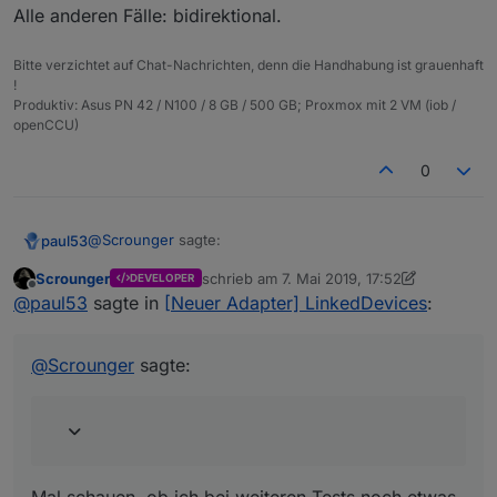
Alle anderen Fälle: bidirektional.
Bitte verzichtet auf Chat-Nachrichten, denn die Handhabung ist grauenhaft
!
Produktiv: Asus PN 42 / N100 / 8 GB / 500 GB; Proxmox mit 2 VM (iob /
openCCU)
0
@
Scrounger
sagte:
paul53
Scrounger
schrieb am
7. Mai 2019, 17:52
DEVELOPER
zuletzt editiert von Scrounger
5. Juli 2019,
Offline
Fix hab ich hoch geladen
@
paul53
sagte in
[Neuer Adapter] LinkedDevices
:
Mal schauen, ob ich bei weiteren Tests noch etwas
@
Scrounger
sagte:
finde.
Die Eigenschaften "read" und "write" wertest Du nicht
aus, was meiner Meinung nach aber sinnvoll wäre:
"read": false
- Übertragung nur vom verlinkten DP zum
Original
"write": false
- Übertragung nur vom Original-DP zum