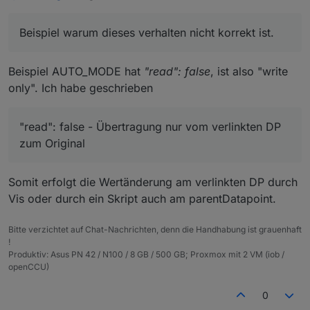
Sorry aber versteh nicht was du meinst? Mach mal
In deinem Fall würde das parentObjekt
bitte ein Beispiel warum dieses verhalten nicht
Beispiel warum dieses verhalten nicht korrekt ist.
nix mit bekommen
korrekt ist.
Beispiel AUTO_MODE hat
"read": false
, ist also "write
Wirklich ?
"read": false, "write": true
ist dieser
only". Ich habe geschrieben
Fall:
"read": false - Übertragung nur vom
"read": false - Übertragung nur vom verlinkten DP
verlinkten DP zum Original
zum Original
Somit erfolgt die Wertänderung am verlinkten DP durch
Vis oder durch ein Skript auch am parentDatapoint.
Bitte verzichtet auf Chat-Nachrichten, denn die Handhabung ist grauenhaft
!
Produktiv: Asus PN 42 / N100 / 8 GB / 500 GB; Proxmox mit 2 VM (iob /
openCCU)
0