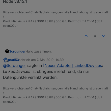
Node v8.15.1
Bitte verzichtet auf Chat-Nachrichten, denn die Handhabung ist grauenhaft
!
Produktiv: Asus PN 42 / N100 / 8 GB / 500 GB; Proxmox mit 2 VM (iob /
openCCU)
0
Hallo zusammen,
Scrounger
paul53
schrieb am
7. Mai 2019, 14:39
ich möchte euch meinen neuen Adapter an dem ich
zuletzt editiert von
Offline
@
Scrounger
sagte in
[Neuer Adapter] LinkedDevices
:
aktuell arbeite vorstellen - LinkedDevices.
Die Idee und insperation kommen aus dem
Virtual
https://github.com/Scrounger/ioBroker.linkeddevice
LinkedDevices
ist übrigens irreführend, da nur
Devices Skript
von
@
Pman
.
s
Datenpunkte verlinkt werden.
Funktionsweise:
Ihr könnt euch verlinkte Objekte (Datenpunkte) für
Bitte verzichtet auf Chat-Nachrichten, denn die Handhabung ist grauenhaft
all eure verwendeten Objekte (Datenpunkte)
Aktuell findet ihr im Repository einen Arbeitsstand
!
anlegen und dafür individuelle IDs vergeben, um
(Alpha version!), deshalb bitte nicht im produktiv
Produktiv: Asus PN 42 / N100 / 8 GB / 500 GB; Proxmox mit 2 VM (iob /
Euch eine Struktur anzulegen, wie Ihr sie gerne
einsetzen, weil ich aktuell daran noch arbeite.
Hier mal ein Beispiel wie eine selbstdefinierte
openCCU)
haben möchtet.
Struktur aussehen kann:
Vorteil ist, dass es nur noch einen Ort gibt, wo alle