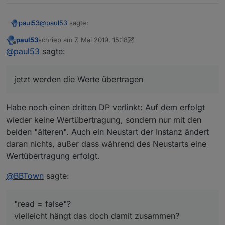
@
paul53
sagte:
paul53
paul53
schrieb am
7. Mai 2019, 15:18
zuletzt editiert von paul53
5. Juli 2019, 17:44
Offline
Eine Änderung des Wertes im verlinkten
@
paul53
sagte:
Datenpunkt (Bad.HKT.Auto_Mode) wird nicht an
Habe noch einen zweiten Datenpunkt verlinkt und jetzt
den Original-Datenpunkt übertragen.
werden die Werte übertragen
jetzt werden die Werte übertragen
Habe noch einen dritten DP verlinkt: Auf dem erfolgt
wieder keine Wertübertragung, sondern nur mit den
beiden "älteren". Auch ein Neustart der Instanz ändert
daran nichts, außer dass während des Neustarts eine
Wertübertragung erfolgt.
@
BBTown
sagte:
"read = false"?
vielleicht hängt das doch damit zusammen?