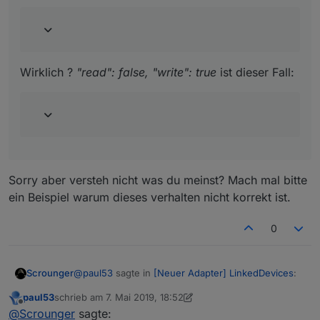
"read": false - Übertragung nur vom verlinkten DP
zum Original
Wirklich ?
"read": false, "write": true
ist dieser Fall:
Sorry aber versteh nicht was du meinst? Mach mal bitte
ein Beispiel warum dieses verhalten nicht korrekt ist.
0
@
paul53
sagte in
[Neuer Adapter] LinkedDevices
:
Scrounger
paul53
schrieb am
7. Mai 2019, 18:52
zuletzt editiert von paul53
5. Juli 2019, 20:53
Offline
@
Scrounger
sagte:
@
Scrounger
sagte: