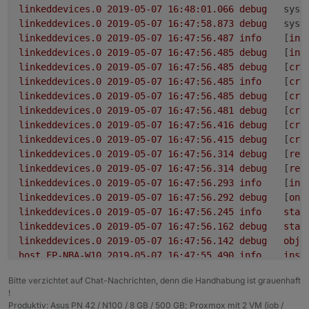
linkeddevices.0
2019-05-07 16:48:01.066	
debug
syst
linkeddevices.0
2019-05-07 16:47:58.873	
debug
syst
linkeddevices.0
2019-05-07 16:47:56.487	
info
	[
ini
linkeddevices.0
2019-05-07 16:47:56.485	
debug
	[
ini
linkeddevices.0
2019-05-07 16:47:56.485	
debug
	[
cre
linkeddevices.0
2019-05-07 16:47:56.485	
info
	[
cre
linkeddevices.0
2019-05-07 16:47:56.485	
debug
	[
cre
linkeddevices.0
2019-05-07 16:47:56.481	
debug
	[
cre
linkeddevices.0
2019-05-07 16:47:56.416	
debug
	[
cre
linkeddevices.0
2019-05-07 16:47:56.415	
debug
	[
cre
linkeddevices.0
2019-05-07 16:47:56.314	
debug
	[
res
linkeddevices.0
2019-05-07 16:47:56.314	
debug
	[
res
linkeddevices.0
2019-05-07 16:47:56.293	
info
	[
ini
linkeddevices.0
2019-05-07 16:47:56.292	
debug
	[
onR
linkeddevices.0
2019-05-07 16:47:56.245	
info
star
linkeddevices.0
2019-05-07 16:47:56.162	
debug
stat
linkeddevices.0
2019-05-07 16:47:56.142	
debug
obje
host.FP-NBA-W10
2019-05-07 16:47:55.490	
info
inst
host.FP-NBA-W10
2019-05-07 16:47:52.933	
info
inst
Bitte verzichtet auf Chat-Nachrichten, denn die Handhabung ist grauenhaft
host.FP-NBA-W10
2019-05-07 16:47:52.933	
warn
inst
!
host.FP-NBA-W10
2019-05-07 16:47:52.916	
info
stop
Produktiv: Asus PN 42 / N100 / 8 GB / 500 GB; Proxmox mit 2 VM (iob /