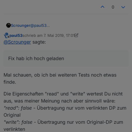
0
Scrounger
@
paul53
Das ist doch ein Bug, hab es grad reproduzieren
paul53
schrieb am
7. Mai 2019, 17:01
können. Fix hab ich hoch geladen, bitte
zuletzt editiert von paul53
5. Juli 2019, 19:23
Offline
@
Scrounger
sagte:
aktualisierten branch von git ziehen
Fix hab ich hoch geladen
Mal schauen, ob ich bei weiteren Tests noch etwas
finde.
Die Eigenschaften "read" und "write" wertest Du nicht
aus, was meiner Meinung nach aber sinnvoll wäre:
"read": false
- Übertragung nur vom verlinkten DP zum
Original
"write": false
- Übertragung nur vom Original-DP zum
verlinkten