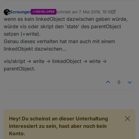
Scrounger
schrieb am
7. Mai 2019, 19:10
DEVELOPER
zuletzt editiert von Scrounger
5. Juli 2019,
Offline
wenn es kein linkedObject dazwischen geben würde,
würde vis oder skript den 'state' des parentObject
setzen (=write).
Genau dieses verhalten hat man auch mit einem
linkedObjekt dazwischen...
vis/skript -> write -> linkedObject -> wirte ->
parentObject.
0
Hey! Du scheinst an dieser Unterhaltung
interessiert zu sein, hast aber noch kein
Konto.