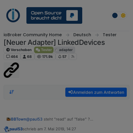
Weiter zum Inhalt
ioBroker Community Home
Deutsch
Tester
[Neuer Adapter] LinkedDevices
Verschoben
Tester
adapter
464
68
171.9k
57
Anmelden zum Antworten
BBTown
@
paul53
steht "read" auf "false" ?
kann das die Ursache sein?
paul53
schrieb am
7. Mai 2019, 14:27
zuletzt editiert von