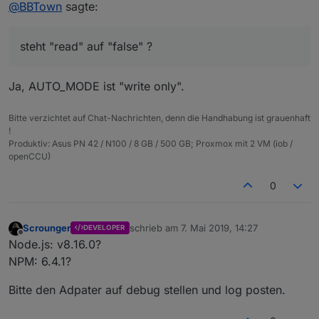
Offline
@
BBTown
sagte:
steht "read" auf "false" ?
Ja, AUTO_MODE ist "write only".
Bitte verzichtet auf Chat-Nachrichten, denn die Handhabung ist grauenhaft
!
Produktiv: Asus PN 42 / N100 / 8 GB / 500 GB; Proxmox mit 2 VM (iob /
openCCU)
0
Scrounger
schrieb am
7. Mai 2019, 14:27
DEVELOPER
zuletzt editiert von
Offline
Node.js: v8.16.0?
NPM: 6.4.1?
Bitte den Adpater auf debug stellen und log posten.