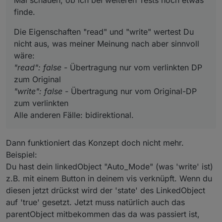
Mal schauen, ob ich bei weiteren Tests noch etwas
verlinkten
finde.
Alle anderen Fälle: bidirektional.
Die Eigenschaften "read" und "write" wertest Du
nicht aus, was meiner Meinung nach aber sinnvoll
wäre:
"read": false
- Übertragung nur vom verlinkten DP
zum Original
"write": false
- Übertragung nur vom Original-DP
zum verlinkten
Alle anderen Fälle: bidirektional.
Dann funktioniert das Konzept doch nicht mehr.
Beispiel:
Du hast dein linkedObject "Auto_Mode" (was 'write' ist)
z.B. mit einem Button in deinem vis verknüpft. Wenn du
diesen jetzt drückst wird der 'state' des LinkedObject
auf 'true' gesetzt. Jetzt muss natürlich auch das
parentObject mitbekommen das da was passiert ist,