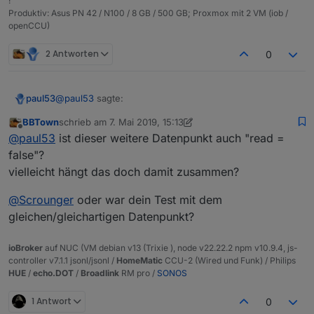
!
    "read": false,

Produktiv: Asus PN 42 / N100 / 8 GB / 500 GB; Proxmox mit 2 VM (iob /
    "write": true,

openCCU)
    "def": false,

    "custom": {

2 Antworten
0
      "linkeddevices.0": {

        "enabled": true,

        "parentId": "hm-rpc.0.NEQ1234567.1.AUT
@
paul53
sagte:
paul53
        "isLinked": true

      }

BBTown
schrieb am
7. Mai 2019, 15:13
    },

zuletzt editiert von BBTown
5. Juli 2019, 17:14
Offline
Eine Änderung des Wertes im verlinkten
@
paul53
ist dieser weitere Datenpunkt auch "read =
    "icon": "linkeddevices_small.png"

Datenpunkt (Bad.HKT.Auto_Mode) wird nicht an
  },

false"?
Habe noch einen zweiten Datenpunkt verlinkt und jetzt
den Original-Datenpunkt übertragen.
  "from": "system.adapter.linkeddevices.0",

vielleicht hängt das doch damit zusammen?
werden die Werte übertragen
  "user": "system.user.admin",

  "ts": 1557238270037,

@
Scrounger
oder war dein Test mit dem
  "_id": "linkeddevices.0.Bad.HKT.Auto_Mode",

gleichen/gleichartigen Datenpunkt?
  "acl": {

    "object": 1636,

    "state": 1636,

ioBroker
auf NUC (VM debian v13 (Trixie ), node v22.22.2 npm v10.9.4, js-
    "owner": "system.user.admin",

controller v7.1.1 jsonl/jsonl /
HomeMatic
CCU-2 (Wired und Funk) / Philips
    "ownerGroup": "system.group.administrator"

HUE
/
echo.DOT
/
Broadlink
RM pro /
SONOS
  },

  "native": {}

1 Antwort
0