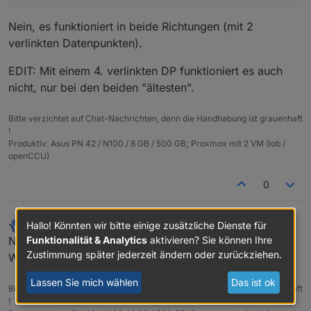
Nein, es funktioniert in beide Richtungen (mit 2
verlinkten Datenpunkten).
EDIT: Mit einem 4. verlinkten DP funktioniert es auch
nicht, nur bei den beiden "ältesten".
Bitte verzichtet auf Chat-Nachrichten, denn die Handhabung ist grauenhaft
!
Produktiv: Asus PN 42 / N100 / 8 GB / 500 GB; Proxmox mit 2 VM (iob /
openCCU)
0
Hallo! Könnten wir bitte einige zusätzliche Dienste für
paul53
schrieb am
7. Mai 2019, 16:15
zuletzt editiert von
Offline
Funktionalität & Analytics
aktivieren? Sie können Ihre
Nach einem ioBroker-Neustart funktioniert die
Zustimmung später jederzeit ändern oder zurückziehen.
Wertübertragung mit allen 4 verlinkten Datenpunkten.
Lassen Sie mich wählen
Das ist ok
Bitte verzichtet auf Chat-Nachrichten, denn die Handhabung ist grauenhaft
!