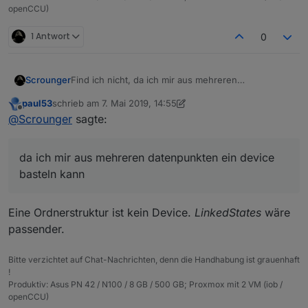
host.FP-NBA-W10
2019-05-07 16:47:52.916	
info
stop
openCCU)
1 Antwort
0
Find ich nicht, da ich mir aus mehreren
Scrounger
datenpunkten ein device basteln kann ;)
paul53
schrieb am
7. Mai 2019, 14:55
Stell den Adpater auf debug, starte ihn neu und
zuletzt editiert von paul53
5. Juli 2019, 16:57
Offline
@
Scrounger
sagte:
poste das log.
da ich mir aus mehreren datenpunkten ein device
basteln kann
Eine Ordnerstruktur ist kein Device.
LinkedStates
wäre
passender.
Bitte verzichtet auf Chat-Nachrichten, denn die Handhabung ist grauenhaft
!
Produktiv: Asus PN 42 / N100 / 8 GB / 500 GB; Proxmox mit 2 VM (iob /
openCCU)