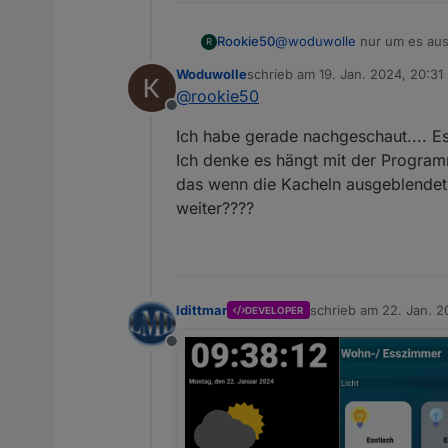
@
woduwolle
nur um es ausz
Rookie50
R
Woduwolle
schrieb am
19. Jan. 2024, 20:31
Ansonsten gehen mir die Id
zuletzt editiert von
@
rookie50
Offline
Ich habe gerade nachgeschaut.... Es
Ich denke es hängt mit der Program
das wenn die Kacheln ausgeblendet w
weiter????
und aus?
ldittmar
schrieb am
22. Jan. 2
DEVELOPER
zuletzt editiert von
Offline