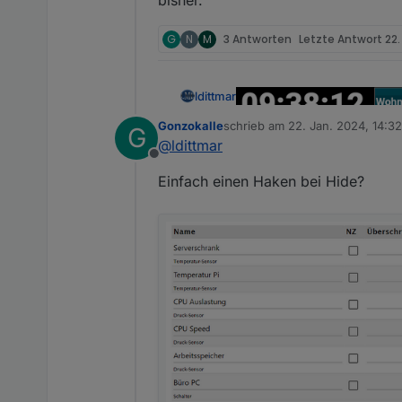
bisher.
G
N
M
3 Antworten
Letzte Antwort
22.
ldittmar
Gonzokalle
schrieb am
22. Jan. 2024, 14:32
G
zuletzt editiert von
@
ldittmar
Offline
Einfach einen Haken bei Hide?