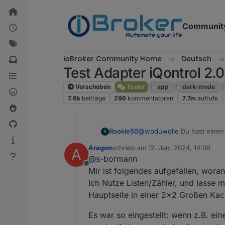
Weiter zum Inhalt
Communit
ioBroker Community Home
Deutsch
Test Adapter iQontrol 2.
Verschoben
Tester
app
dark-mode
7.6k
beiträge
296
kommentatoren
7.7m
aufrufe
@
woduwolle
Du hast einen
Rookie50
R
schaltet. Du bentuzt in iQont
Aragon
schrieb am
12. Jan. 2024, 14:08
A
In der Kachel für den Spre
zuletzt editiert von
@s-bormann
Offline
Unten in der Kacheleinstel
Mir ist folgendes aufgefallen, woran
Ich Nutze Listen/Zähler, und lasse m
Damit sollte es funktioniere
Hauptseite in einer 2x2 Großen Kac
Es war so eingestellt: wenn z.B. ei