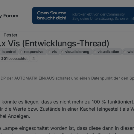
y Forum
Tester
0.x Vis (Entwicklungs-Thread)
iqontrol
responsive
vis
visualisierung
visualization
wid
201
beobachtet
 DP der AUTOMATIK EIN/AUS schaltet und einen Datenpunkt der den S
rol für die Darstellung "Schalter", soweit richtig?
nger 0815 benutzt als State den Datenpunkt um den Sprenger ein bzw. au
lung benutzt Du dann als "Bedingung für eine aktive Kachel" den DP v
 könnte es liegen, dass es nicht mehr zu 100 % funktioniert
ir die Werte bzw. Zustände in einer Kachel (eingestellt als 
n
hel Anzeigen.
ne Lampe eingeschaltet worden ist, dass diese dann in dieser