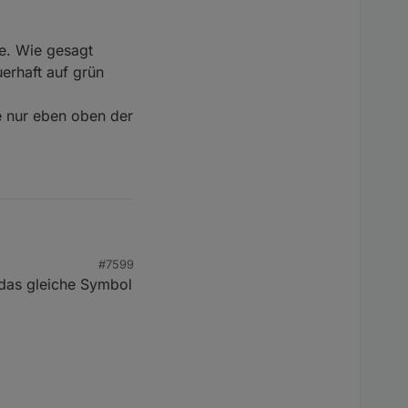
on AUTOMATIK.
te. Wie gesagt
uerhaft auf grün
e nur eben oben der
#7599
. Wie gesagt schalten
l das gleiche Symbol
grün (wie AN).....???
 nur eben oben der