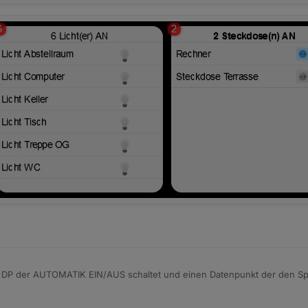
 DP der AUTOMATIK EIN/AUS schaltet und einen Datenpunkt der den S
rol für die Darstellung "Schalter", soweit richtig?
nger 0815 benutzt als State den Datenpunkt um den Sprenger ein bzw. au