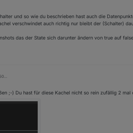
lung benutzt Du dann als "Bedingung für eine aktive Kachel" den DP v
chalter und so wie du beschrieben hast auch die Datenpunk
n
achel verschwindet auch richtig nur bleibt der (Schalter) da
shots das der State sich darunter ändern von true auf fals
50
.
ng einen Schalter und so wie du beschrieben hast auch die Datenpunkte
n ;-) Du hast für diese Kachel nicht so rein zufällig 2 ma
Kachel verschwindet auch richtig nur bleibt der (Schalter) dauerhaft auf 
inen Screenshots das der State sich darunter ändern von true auf false