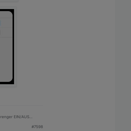
prenger EIN/AUS
#7598
szuschalten. z.B.: