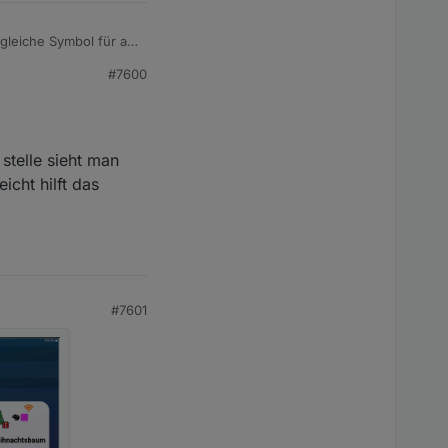
 gleiche Symbol für an
#7600
telle sieht man
cht hilft das
#7601