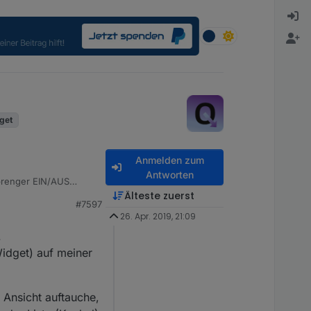
get
Anmelden zum
Antworten
prenger EIN/AUS
Älteste zuerst
#7597
szuschalten. z.B.:
26. Apr. 2019, 21:09
on AUTOMATIK.
.
Widget) auf meiner
 Ansicht auftauche,