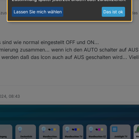
Lassen Sie mich wählen
Das ist ok
uschließen ;-) Du hast für diese Kachel nicht so rein zufällig 2 mal das
een aus, warum sich das Icon nicht ändert.
 sind wie normal eingestellt OFF und ON...
mierung zusammen... wenn ich den AUTO schalter auf AUS s
erden daß das Icon auch auf AUS geschalten wird... Viellei
024, 08:43