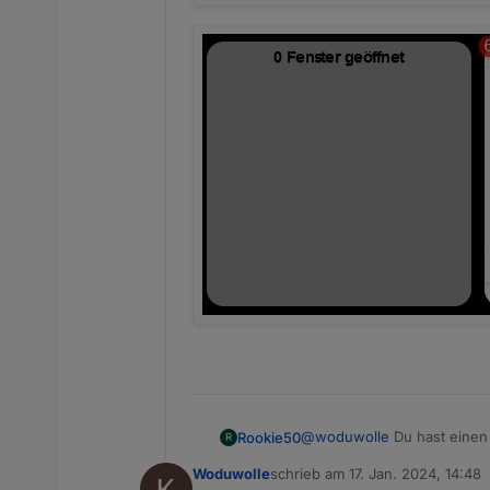
@
woduwolle
Du hast einen
Rookie50
R
schaltet. Du bentuzt in iQont
Woduwolle
schrieb am
17. Jan. 2024, 14:48
In der Kachel für den Spre
zuletzt editiert von