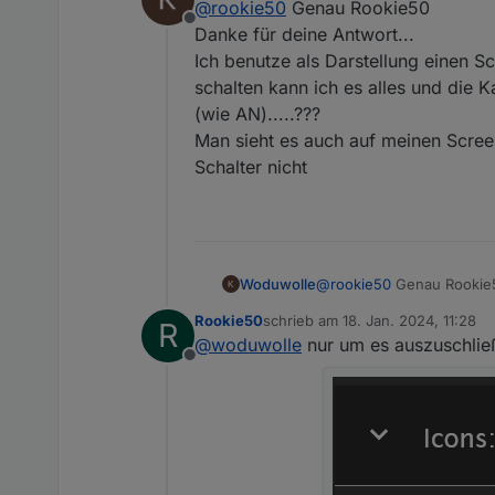
@
rookie50
Genau Rookie50
Offline
Unten in der Kacheleinstel
Danke für deine Antwort...
Ich benutze als Darstellung einen S
Damit sollte es funktioniere
schalten kann ich es alles und die K
(wie AN).....???
Man sieht es auch auf meinen Screen
Schalter nicht
Woduwolle
@
rookie50
Genau Rookie
Danke für deine Antwort..
Rookie50
schrieb am
18. Jan. 2024, 11:28
R
Ich benutze als Darstellu
zuletzt editiert von
@
woduwolle
nur um es auszuschließe
kann ich es alles und die 
Offline
Man sieht es auch auf me
Schalter nicht