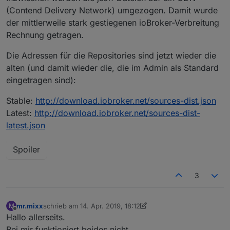
(Contend Delivery Network) umgezogen. Damit wurde
der mittlerweile stark gestiegenen ioBroker-Verbreitung
Rechnung getragen.
Die Adressen für die Repositories sind jetzt wieder die
alten (und damit wieder die, die im Admin als Standard
eingetragen sind):
Stable:
http://download.iobroker.net/sources-dist.json
Latest:
http://download.iobroker.net/sources-dist-
latest.json
Spoiler
3
mr.mixx
schrieb am
14. Apr. 2019, 18:12
M
zuletzt editiert von Negalein
Offline
Hallo allerseits.
Bei mir funktioniert beides nicht.