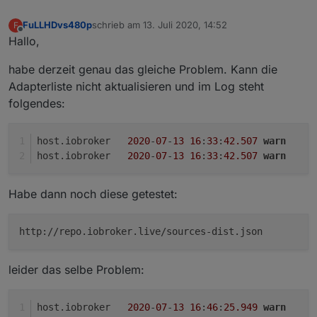
FuLLHDvs480p
schrieb am
13. Juli 2020, 14:52
F
zuletzt editiert von
Offline
Hallo,
habe derzeit genau das gleiche Problem. Kann die
Adapterliste nicht aktualisieren und im Log steht
folgendes:
host.iobroker	
2020
-
07
-
13
16
:
33
:
42.507
warn
	
host.iobroker	
2020
-
07
-
13
16
:
33
:
42.507
warn
	
Habe dann noch diese getestet:
http://repo.iobroker.live/sources-dist.json
leider das selbe Problem:
host.iobroker	
2020
-
07
-
13
16
:
46
:
25.949
warn
	