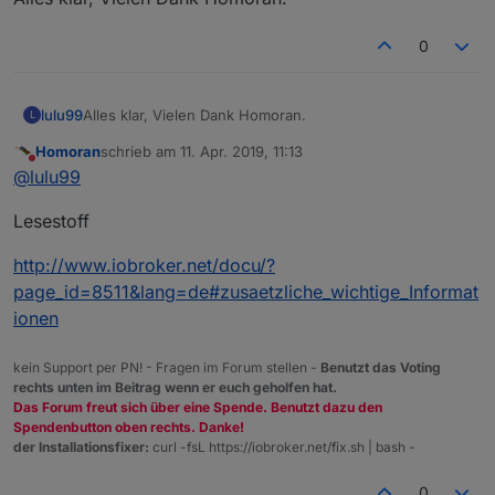
0
lulu99
Alles klar, Vielen Dank Homoran.
L
Homoran
schrieb am
11. Apr. 2019, 11:13
zuletzt editiert von
Nicht stören
@
lulu99
Lesestoff
http://www.iobroker.net/docu/?
page_id=8511&lang=de#zusaetzliche_wichtige_Informat
ionen
kein Support per PN! - Fragen im Forum stellen -
Benutzt das Voting
rechts unten im Beitrag wenn er euch geholfen hat.
Das Forum freut sich über eine Spende. Benutzt dazu den
Spendenbutton oben rechts. Danke!
der Installationsfixer:
curl -fsL https://iobroker.net/fix.sh | bash -
0