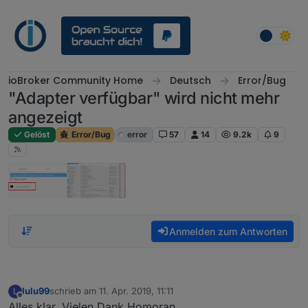
Weiter zum Inhalt
ioBroker Community Home
Deutsch
Error/Bug
"Adapter verfügbar" wird nicht mehr
angezeigt
Gelöst
Error/Bug
error
57
14
9.2k
9
Anmelden zum Antworten
lulu99
schrieb am
11. Apr. 2019, 11:11
L
zuletzt editiert von
Offline
Alles klar, Vielen Dank Homoran.