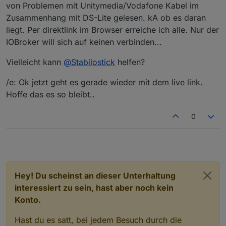
von Problemen mit Unitymedia/Vodafone Kabel im
2

Zusammenhang mit DS-Lite gelesen. kA ob es daran
latest

liegt. Per direktlink im Browser erreiche ich alle. Nur der
http://download.iobroker.net/sources-dist-lat
IOBroker will sich auf keinen verbinden...
3

live

Vielleicht kann
@
Stabilostick
helfen?
http://iobroker.live/repo/sources-dist-latest
/e: Ok jetzt geht es gerade wieder mit dem live link.
Hoffe das es so bleibt..
0
Hey! Du scheinst an dieser Unterhaltung
interessiert zu sein, hast aber noch kein
Konto.
Hast du es satt, bei jedem Besuch durch die