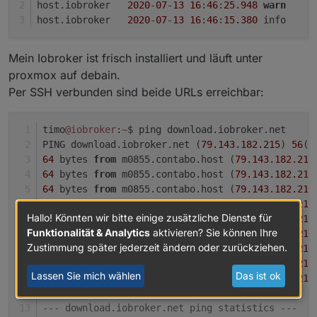
host.iobroker	
2020
-
07
-
13
16
:
46
:
25.948
warn
	
host.iobroker	
2020
-
07
-
13
16
:
46
:
15.380
	i
Mein Iobroker ist frisch installiert und läuft unter
proxmox auf debain.
Per SSH verbunden sind beide URLs erreichbar:
timo
@iobroker
:
~
$ ping download.iobroker.net
PING download.iobroker.net (
79.143
.182
.215
) 
56
(
8
64
 bytes 
from
 m0855.contabo.host (
79.143
.182
.215
64
 bytes 
from
 m0855.contabo.host (
79.143
.182
.215
64
 bytes 
from
 m0855.contabo.host (
79.143
.182
.215
64
 bytes 
from
 m0855.contabo.host (
79.143
.182
.215
Hallo! Könnten wir bitte einige zusätzliche Dienste für
64
 bytes 
from
 m0855.contabo.host (
79.143
.182
.215
Funktionalität & Analytics
aktivieren? Sie können Ihre
64
 bytes 
from
 m0855.contabo.host (
79.143
.182
.215
Zustimmung später jederzeit ändern oder zurückziehen.
64
 bytes 
from
 m0855.contabo.host (
79.143
.182
.215
64
 bytes 
from
 m0855.contabo.host (
79.143
.182
.215
Lassen Sie mich wählen
Das ist ok
64
 bytes 
from
 m0855.contabo.host (
79.143
.182
.215
^
C
--- download.iobroker.net ping statistics ---