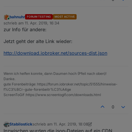
bahnuhr
FORUM TESTING
MOST ACTIVE
Online
schrieb am
11. Apr. 2019, 16:34
zuletzt editiert von
zur Info für andere:
Jetzt geht der alte Link wieder:
http://download.iobroker.net/sources-dist.json
Wenn ich helfen konnte, dann Daumen hoch (Pfeil nach oben)!
Danke.
gute Forenbeiträge: https://forum.iobroker.net/topic/51555/hinweise-
f%C3%BCr-gute-forenbeitr%C3%A4ge
ScreenToGif :https://www.screentogif.com/downloads.html
0
Stabilostick
schrieb am
11. Apr. 2019, 18:08
zuletzt editiert von Stabilostick
4. Nov. 2019, 21:46
Offline
Inzwischen wurden die json-Dateien auf ein CDN