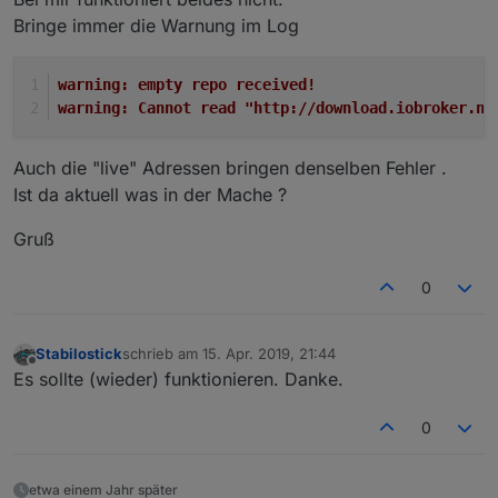
Bringe immer die Warnung im Log
warning: empty repo received!
warning: Cannot read "http://download.iobroker.ne
Auch die "live" Adressen bringen denselben Fehler .
Ist da aktuell was in der Mache ?
Gruß
0
Stabilostick
schrieb am
15. Apr. 2019, 21:44
zuletzt editiert von
Offline
Es sollte (wieder) funktionieren. Danke.
0
etwa einem Jahr später