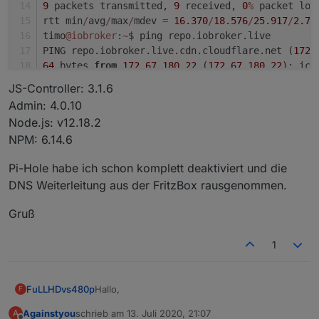
9
 packets transmitted, 
9
 received, 
0
%
 packet los
rtt min
/
avg
/
max
/
mdev 
=
16.370
/
18.576
/
25.917
/
2.71
timo
@iobroker
:
~
$ ping repo.iobroker.live
PING repo.iobroker.live.cdn.cloudflare.net (
172.
64
 bytes 
from
172.67
.180
.22
 (
172.67
.180
.22
): icm
64
 bytes 
from
172.67
.180
.22
 (
172.67
.180
.22
): icm
JS-Controller: 3.1.6
64
 bytes 
from
172.67
.180
.22
 (
172.67
.180
.22
): icm
Admin: 4.0.10
64
 bytes 
from
172.67
.180
.22
 (
172.67
.180
.22
): icm
Node.js: v12.18.2
64
 bytes 
from
172.67
.180
.22
 (
172.67
.180
.22
): icm
NPM: 6.14.6
64
 bytes 
from
172.67
.180
.22
 (
172.67
.180
.22
): icm
64
 bytes 
from
172.67
.180
.22
 (
172.67
.180
.22
): icm
Pi-Hole habe ich schon komplett deaktiviert und die
64
 bytes 
from
172.67
.180
.22
 (
172.67
.180
.22
): icm
DNS Weiterleitung aus der FritzBox rausgenommen.
64
 bytes 
from
172.67
.180
.22
 (
172.67
.180
.22
): icm
^
C
Gruß
--- repo.iobroker.live.cdn.cloudflare.net ping s
9
 packets transmitted, 
9
 received, 
0
%
 packet los
1
rtt min
/
avg
/
max
/
mdev 
=
20.639
/
22.225
/
23.844
/
1.05
timo
@iobroker
:
~
$
Hallo,
FuLLHDvs480p
F
Againstyou
schrieb am
13. Juli 2020, 21:07
A
habe derzeit genau das gleiche Problem. Kann