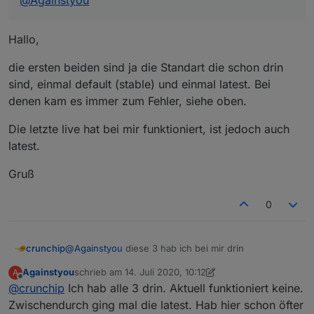
@
Againstyou
http://download.iobroker.net/sources-dist-lat
Hallo,
3

live

http://iobroker.live/repo/sources-dist-latest
die ersten beiden sind ja die Standart die schon drin
sind, einmal default (stable) und einmal latest. Bei
denen kam es immer zum Fehler, siehe oben.
Die letzte live hat bei mir funktioniert, ist jedoch auch
latest.
Gruß
0
@
Againstyou
diese 3 hab ich bei mir drin
crunchip
Againstyou
schrieb am
14. Juli 2020, 10:12
A
1

zuletzt editiert von Againstyou
Offline
@
crunchip
Ich hab alle 3 drin. Aktuell funktioniert keine.
default

http://download.iobroker.net/sources-dist.jso
Zwischendurch ging mal die latest. Hab hier schon öfter