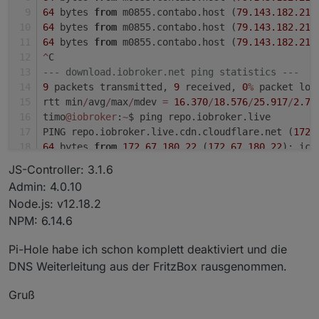
64
 bytes 
from
 m0855.contabo.host (
79.143
.182
.215
64
 bytes 
from
 m0855.contabo.host (
79.143
.182
.215
64
 bytes 
from
 m0855.contabo.host (
79.143
.182
.215
^
C
--- download.iobroker.net ping statistics ---
9
 packets transmitted, 
9
 received, 
0
%
 packet los
rtt min
/
avg
/
max
/
mdev 
=
16.370
/
18.576
/
25.917
/
2.71
timo
@iobroker
:
~
$ ping repo.iobroker.live
PING repo.iobroker.live.cdn.cloudflare.net (
172.
64
 bytes 
from
172.67
.180
.22
 (
172.67
.180
.22
): icm
64
 bytes 
from
172.67
.180
.22
 (
172.67
.180
.22
): icm
JS-Controller: 3.1.6
64
 bytes 
from
172.67
.180
.22
 (
172.67
.180
.22
): icm
Admin: 4.0.10
64
 bytes 
from
172.67
.180
.22
 (
172.67
.180
.22
): icm
Node.js: v12.18.2
64
 bytes 
from
172.67
.180
.22
 (
172.67
.180
.22
): icm
NPM: 6.14.6
64
 bytes 
from
172.67
.180
.22
 (
172.67
.180
.22
): icm
64
 bytes 
from
172.67
.180
.22
 (
172.67
.180
.22
): icm
Pi-Hole habe ich schon komplett deaktiviert und die
64
 bytes 
from
172.67
.180
.22
 (
172.67
.180
.22
): icm
DNS Weiterleitung aus der FritzBox rausgenommen.
64
 bytes 
from
172.67
.180
.22
 (
172.67
.180
.22
): icm
^
C
Gruß
--- repo.iobroker.live.cdn.cloudflare.net ping s
9
 packets transmitted, 
9
 received, 
0
%
 packet los