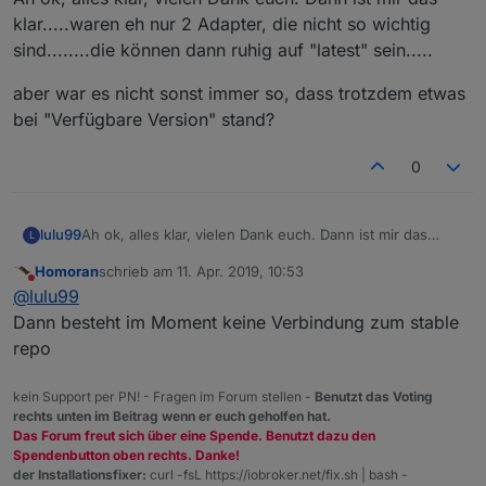
klar.....waren eh nur 2 Adapter, die nicht so wichtig
sind........die können dann ruhig auf "latest" sein.....
aber war es nicht sonst immer so, dass trotzdem etwas
bei "Verfügbare Version" stand?
0
Ah ok, alles klar, vielen Dank euch. Dann ist mir das
lulu99
L
klar.....waren eh nur 2 Adapter, die nicht so wichtig
Homoran
schrieb am
11. Apr. 2019, 10:53
sind........die können dann ruhig auf "latest" sein.....
aber war es nicht sonst immer so, dass trotzdem etwas
zuletzt editiert von
Nicht stören
@
lulu99
bei "Verfügbare Version" stand?
Dann besteht im Moment keine Verbindung zum stable
repo
kein Support per PN! - Fragen im Forum stellen -
Benutzt das Voting
rechts unten im Beitrag wenn er euch geholfen hat.
Das Forum freut sich über eine Spende. Benutzt dazu den
Spendenbutton oben rechts. Danke!
der Installationsfixer:
curl -fsL https://iobroker.net/fix.sh | bash -