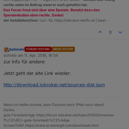
rechts unten im Beitrag wenn er euch geholfen hat.
Das Forum freut sich über eine Spende. Benutzt dazu den
Spendenbutton oben rechts. Danke!
der Installationsfixer:
curl -fsL https://iobroker.net/fix.sh | bash -
0
bahnuhr
FORUM TESTING
MOST ACTIVE
Online
schrieb am
11. Apr. 2019, 16:34
zuletzt editiert von
zur Info für andere:
Jetzt geht der alte Link wieder:
http://download.iobroker.net/sources-dist.json
Wenn ich helfen konnte, dann Daumen hoch (Pfeil nach oben)!
Danke.
gute Forenbeiträge: https://forum.iobroker.net/topic/51555/hinweise-
f%C3%BCr-gute-forenbeitr%C3%A4ge
ScreenToGif :https://www.screentogif.com/downloads.html