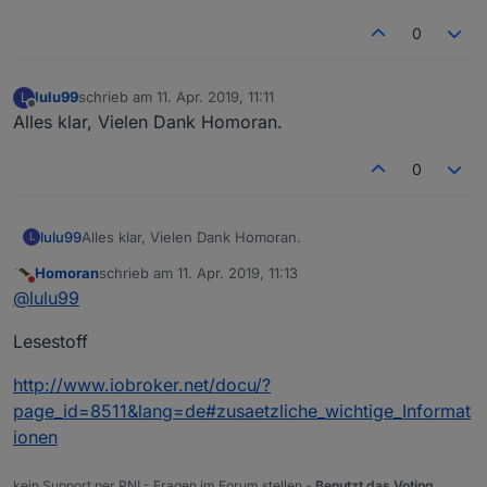
0
lulu99
schrieb am
11. Apr. 2019, 11:11
L
zuletzt editiert von
Offline
Alles klar, Vielen Dank Homoran.
0
lulu99
Alles klar, Vielen Dank Homoran.
L
Homoran
schrieb am
11. Apr. 2019, 11:13
zuletzt editiert von
Nicht stören
@
lulu99
Lesestoff
http://www.iobroker.net/docu/?
page_id=8511&lang=de#zusaetzliche_wichtige_Informat
ionen
kein Support per PN! - Fragen im Forum stellen -
Benutzt das Voting