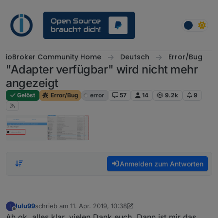
Weiter zum Inhalt
ioBroker Community Home
Deutsch
Error/Bug
"Adapter verfügbar" wird nicht mehr
angezeigt
Gelöst
Error/Bug
error
57
14
9.2k
9
Anmelden zum Antworten
lulu99
schrieb am
11. Apr. 2019, 10:38
L
zuletzt editiert von lulu99
4. Nov. 2019, 12:40
Offline
Ah ok, alles klar, vielen Dank euch. Dann ist mir das