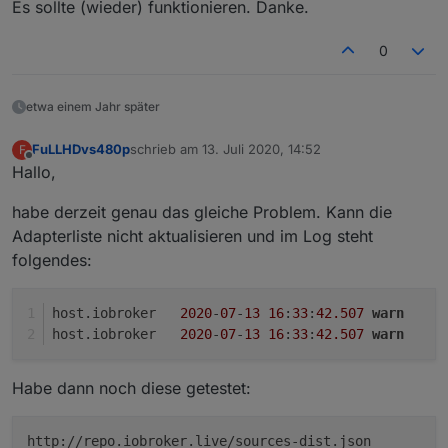
Es sollte (wieder) funktionieren. Danke.
0
etwa einem Jahr später
FuLLHDvs480p
schrieb am
13. Juli 2020, 14:52
F
zuletzt editiert von
Offline
Hallo,
habe derzeit genau das gleiche Problem. Kann die
Adapterliste nicht aktualisieren und im Log steht
folgendes:
host.iobroker	
2020
-
07
-
13
16
:
33
:
42.507
warn
	
host.iobroker	
2020
-
07
-
13
16
:
33
:
42.507
warn
	
Habe dann noch diese getestet:
http://repo.iobroker.live/sources-dist.json