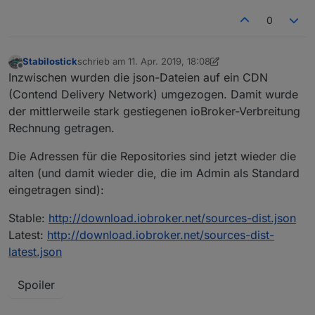
0
Stabilostick
schrieb am
11. Apr. 2019, 18:08
zuletzt editiert von Stabilostick
4. Nov. 2019, 21:46
Offline
Inzwischen wurden die json-Dateien auf ein CDN
(Contend Delivery Network) umgezogen. Damit wurde
der mittlerweile stark gestiegenen ioBroker-Verbreitung
Rechnung getragen.
Die Adressen für die Repositories sind jetzt wieder die
alten (und damit wieder die, die im Admin als Standard
eingetragen sind):
Stable:
http://download.iobroker.net/sources-dist.json
Latest:
http://download.iobroker.net/sources-dist-
latest.json
Spoiler