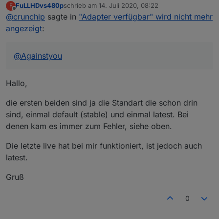
9 packets transmitted, 9 received, 0% pa
FuLLHDvs480p
schrieb am
14. Juli 2020, 08:22
F
1

zuletzt editiert von
rtt min/avg/max/mdev = 20.639/22.225/23.
Offline
@
crunchip
sagte in
"Adapter verfügbar" wird nicht mehr
default

http://download.iobroker.net/sources-dist.jso
angezeigt
:
2

@
Againstyou
latest

http://download.iobroker.net/sources-dist-lat
Hallo,
3

live

http://iobroker.live/repo/sources-dist-latest
die ersten beiden sind ja die Standart die schon drin
sind, einmal default (stable) und einmal latest. Bei
denen kam es immer zum Fehler, siehe oben.
Die letzte live hat bei mir funktioniert, ist jedoch auch
latest.
Gruß
0