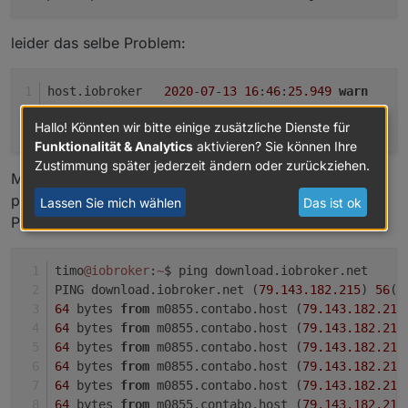
leider das selbe Problem:
host.iobroker	
2020
-
07
-
13
16
:
46
:
25.949
warn
	
host.iobroker	
2020
-
07
-
13
16
:
46
:
25.948
warn
	
Hallo! Könnten wir bitte einige zusätzliche Dienste für
host.iobroker	
2020
-
07
-
13
16
:
46
:
15.380
	i
Funktionalität & Analytics
aktivieren? Sie können Ihre
Zustimmung später jederzeit ändern oder zurückziehen.
Mein Iobroker ist frisch installiert und läuft unter
proxmox auf debain.
Lassen Sie mich wählen
Das ist ok
Per SSH verbunden sind beide URLs erreichbar:
timo
@iobroker
:
~
$ ping download.iobroker.net
PING download.iobroker.net (
79.143
.182
.215
) 
56
(
8
64
 bytes 
from
 m0855.contabo.host (
79.143
.182
.215
64
 bytes 
from
 m0855.contabo.host (
79.143
.182
.215
64
 bytes 
from
 m0855.contabo.host (
79.143
.182
.215
64
 bytes 
from
 m0855.contabo.host (
79.143
.182
.215
64
 bytes 
from
 m0855.contabo.host (
79.143
.182
.215
64
 bytes 
from
 m0855.contabo.host (
79.143
.182
.215