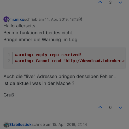
3
mr.mixx
schrieb am
14. Apr. 2019, 18:12
M
zuletzt editiert von Negalein
Offline
Hallo allerseits.
Bei mir funktioniert beides nicht.
Bringe immer die Warnung im Log
warning: empty repo received!
warning: Cannot read "http://download.iobroker.ne
Auch die "live" Adressen bringen denselben Fehler .
Ist da aktuell was in der Mache ?
Gruß
0
Stabilostick
schrieb am
15. Apr. 2019, 21:44
zuletzt editiert von
Offline