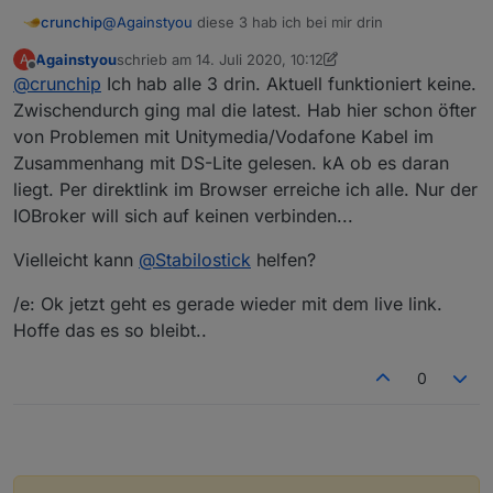
@
Againstyou
diese 3 hab ich bei mir drin
crunchip
Againstyou
schrieb am
14. Juli 2020, 10:12
A
1

zuletzt editiert von Againstyou
Offline
@
crunchip
Ich hab alle 3 drin. Aktuell funktioniert keine.
default

http://download.iobroker.net/sources-dist.jso
Zwischendurch ging mal die latest. Hab hier schon öfter
von Problemen mit Unitymedia/Vodafone Kabel im
2

Zusammenhang mit DS-Lite gelesen. kA ob es daran
latest

liegt. Per direktlink im Browser erreiche ich alle. Nur der
http://download.iobroker.net/sources-dist-lat
IOBroker will sich auf keinen verbinden...
3

live

Vielleicht kann
@
Stabilostick
helfen?
http://iobroker.live/repo/sources-dist-latest
/e: Ok jetzt geht es gerade wieder mit dem live link.
Hoffe das es so bleibt..
0