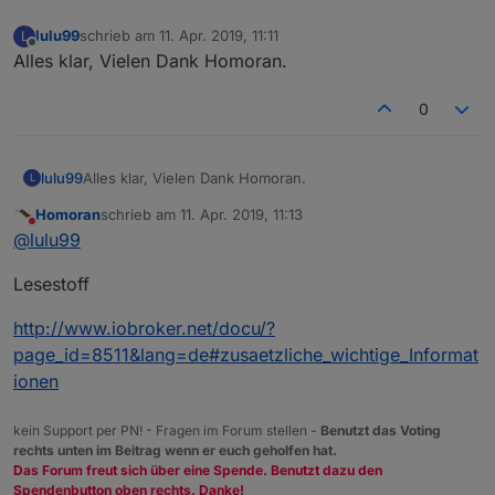
lulu99
schrieb am
11. Apr. 2019, 11:11
L
zuletzt editiert von
Offline
Alles klar, Vielen Dank Homoran.
0
lulu99
Alles klar, Vielen Dank Homoran.
L
Homoran
schrieb am
11. Apr. 2019, 11:13
zuletzt editiert von
Nicht stören
@
lulu99
Lesestoff
http://www.iobroker.net/docu/?
page_id=8511&lang=de#zusaetzliche_wichtige_Informat
ionen
kein Support per PN! - Fragen im Forum stellen -
Benutzt das Voting
rechts unten im Beitrag wenn er euch geholfen hat.
Das Forum freut sich über eine Spende. Benutzt dazu den
Spendenbutton oben rechts. Danke!