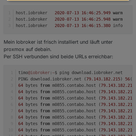
host.iobroker	
2020
-
07
-
13
16
:
46
:
25.949
warn
	
host.iobroker	
2020
-
07
-
13
16
:
46
:
25.948
warn
	
host.iobroker	
2020
-
07
-
13
16
:
46
:
15.380
	i
Mein Iobroker ist frisch installiert und läuft unter
proxmox auf debain.
Per SSH verbunden sind beide URLs erreichbar:
timo
@iobroker
:
~
$ ping download.iobroker.net
PING download.iobroker.net (
79.143
.182
.215
) 
56
(
8
64
 bytes 
from
 m0855.contabo.host (
79.143
.182
.215
64
 bytes 
from
 m0855.contabo.host (
79.143
.182
.215
64
 bytes 
from
 m0855.contabo.host (
79.143
.182
.215
64
 bytes 
from
 m0855.contabo.host (
79.143
.182
.215
64
 bytes 
from
 m0855.contabo.host (
79.143
.182
.215
64
 bytes 
from
 m0855.contabo.host (
79.143
.182
.215
64
 bytes 
from
 m0855.contabo.host (
79.143
.182
.215
64
 bytes 
from
 m0855.contabo.host (
79.143
.182
.215