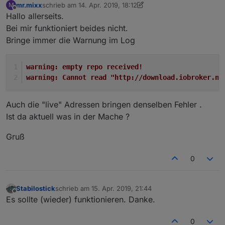
mr.mixx
schrieb am
14. Apr. 2019, 18:12
M
zuletzt editiert von Negalein
Offline
Hallo allerseits.
Bei mir funktioniert beides nicht.
Bringe immer die Warnung im Log
warning: empty repo received!
warning: Cannot read "http://download.iobroker.ne
Auch die "live" Adressen bringen denselben Fehler .
Ist da aktuell was in der Mache ?
Gruß
0
Stabilostick
schrieb am
15. Apr. 2019, 21:44
zuletzt editiert von
Offline
Es sollte (wieder) funktionieren. Danke.
0