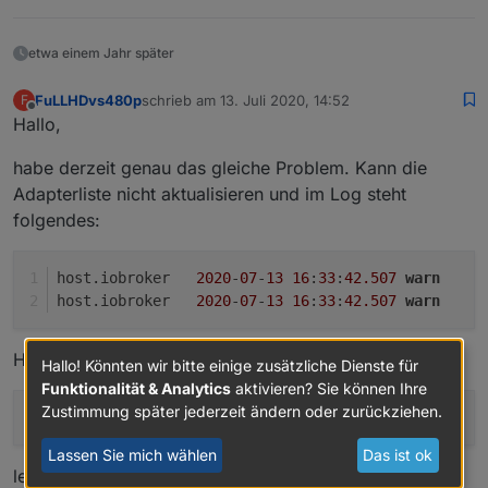
etwa einem Jahr später
FuLLHDvs480p
schrieb am
13. Juli 2020, 14:52
F
zuletzt editiert von
Offline
Hallo,
habe derzeit genau das gleiche Problem. Kann die
Adapterliste nicht aktualisieren und im Log steht
folgendes:
host.iobroker	
2020
-
07
-
13
16
:
33
:
42.507
warn
	
host.iobroker	
2020
-
07
-
13
16
:
33
:
42.507
warn
	
Habe dann noch diese getestet:
Hallo! Könnten wir bitte einige zusätzliche Dienste für
Funktionalität & Analytics
aktivieren? Sie können Ihre
Zustimmung später jederzeit ändern oder zurückziehen.
http://repo.iobroker.live/sources-dist.json
Lassen Sie mich wählen
Das ist ok
leider das selbe Problem: