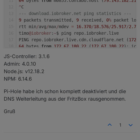
64
 bytes 
from
 m0855.contabo.host (
79.143
.182
.215
^
C
--- download.iobroker.net ping statistics ---
9
 packets transmitted, 
9
 received, 
0
%
 packet los
rtt min
/
avg
/
max
/
mdev 
=
16.370
/
18.576
/
25.917
/
2.71
timo
@iobroker
:
~
$ ping repo.iobroker.live
PING repo.iobroker.live.cdn.cloudflare.net (
172.
64
 bytes 
from
172.67
.180
.22
 (
172.67
.180
.22
): icm
64
 bytes 
from
172.67
.180
.22
 (
172.67
.180
.22
): icm
JS-Controller: 3.1.6
64
 bytes 
from
172.67
.180
.22
 (
172.67
.180
.22
): icm
Admin: 4.0.10
64
 bytes 
from
172.67
.180
.22
 (
172.67
.180
.22
): icm
Node.js: v12.18.2
64
 bytes 
from
172.67
.180
.22
 (
172.67
.180
.22
): icm
NPM: 6.14.6
64
 bytes 
from
172.67
.180
.22
 (
172.67
.180
.22
): icm
64
 bytes 
from
172.67
.180
.22
 (
172.67
.180
.22
): icm
Pi-Hole habe ich schon komplett deaktiviert und die
64
 bytes 
from
172.67
.180
.22
 (
172.67
.180
.22
): icm
DNS Weiterleitung aus der FritzBox rausgenommen.
64
 bytes 
from
172.67
.180
.22
 (
172.67
.180
.22
): icm
^
C
Gruß
--- repo.iobroker.live.cdn.cloudflare.net ping s
9
 packets transmitted, 
9
 received, 
0
%
 packet los
1
rtt min
/
avg
/
max
/
mdev 
=
20.639
/
22.225
/
23.844
/
1.05
timo
@iobroker
:
~
$