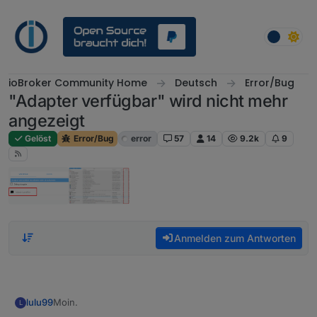
Weiter zum Inhalt
ioBroker Community Home
Deutsch
Error/Bug
"Adapter verfügbar" wird nicht mehr
angezeigt
Gelöst
Error/Bug
error
57
14
9.2k
9
Anmelden zum Antworten
Moin.
lulu99
L