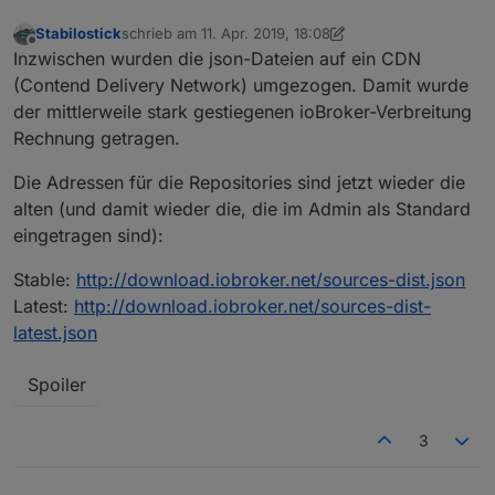
Stabilostick
schrieb am
11. Apr. 2019, 18:08
zuletzt editiert von Stabilostick
4. Nov. 2019, 21:46
Offline
Inzwischen wurden die json-Dateien auf ein CDN
(Contend Delivery Network) umgezogen. Damit wurde
der mittlerweile stark gestiegenen ioBroker-Verbreitung
Rechnung getragen.
Die Adressen für die Repositories sind jetzt wieder die
alten (und damit wieder die, die im Admin als Standard
eingetragen sind):
Stable:
http://download.iobroker.net/sources-dist.json
Latest:
http://download.iobroker.net/sources-dist-
latest.json
Spoiler
3