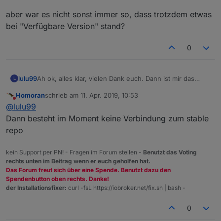
aber war es nicht sonst immer so, dass trotzdem etwas
bei "Verfügbare Version" stand?
0
Ah ok, alles klar, vielen Dank euch. Dann ist mir das
lulu99
L
klar.....waren eh nur 2 Adapter, die nicht so wichtig
Homoran
schrieb am
11. Apr. 2019, 10:53
sind........die können dann ruhig auf "latest" sein.....
aber war es nicht sonst immer so, dass trotzdem etwas
zuletzt editiert von
Nicht stören
@
lulu99
bei "Verfügbare Version" stand?
Dann besteht im Moment keine Verbindung zum stable
repo
kein Support per PN! - Fragen im Forum stellen -
Benutzt das Voting
rechts unten im Beitrag wenn er euch geholfen hat.
Das Forum freut sich über eine Spende. Benutzt dazu den
Spendenbutton oben rechts. Danke!
der Installationsfixer:
curl -fsL https://iobroker.net/fix.sh | bash -
0