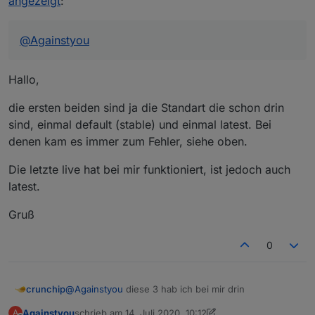
angezeigt
:
2

@
Againstyou
latest

http://download.iobroker.net/sources-dist-lat
Hallo,
3

live

http://iobroker.live/repo/sources-dist-latest
die ersten beiden sind ja die Standart die schon drin
sind, einmal default (stable) und einmal latest. Bei
denen kam es immer zum Fehler, siehe oben.
Die letzte live hat bei mir funktioniert, ist jedoch auch
latest.
Gruß
0
@
Againstyou
diese 3 hab ich bei mir drin
crunchip
Againstyou
schrieb am
14. Juli 2020, 10:12
A