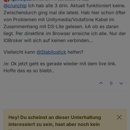
1

zuletzt editiert von Againstyou
Offline
@
crunchip
Ich hab alle 3 drin. Aktuell funktioniert keine.
default

http://download.iobroker.net/sources-dist.jso
Zwischendurch ging mal die latest. Hab hier schon öfter
von Problemen mit Unitymedia/Vodafone Kabel im
2

Zusammenhang mit DS-Lite gelesen. kA ob es daran
latest

liegt. Per direktlink im Browser erreiche ich alle. Nur der
http://download.iobroker.net/sources-dist-lat
IOBroker will sich auf keinen verbinden...
3

live

Vielleicht kann
@
Stabilostick
helfen?
http://iobroker.live/repo/sources-dist-latest
/e: Ok jetzt geht es gerade wieder mit dem live link.
Hoffe das es so bleibt..
0
Hey! Du scheinst an dieser Unterhaltung
interessiert zu sein, hast aber noch kein