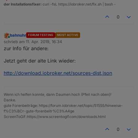
der Installationsfixer:
curl -fsL https://iobroker.net/fix.sh | bash -
0
bahnuhr
FORUM TESTING
MOST ACTIVE
Online
schrieb am
11. Apr. 2019, 16:34
zuletzt editiert von
zur Info für andere:
Jetzt geht der alte Link wieder:
http://download.iobroker.net/sources-dist.json
Wenn ich helfen konnte, dann Daumen hoch (Pfeil nach oben)!
Danke.
gute Forenbeiträge: https://forum.iobroker.net/topic/51555/hinweise-
f%C3%BCr-gute-forenbeitr%C3%A4ge
ScreenToGif :https://www.screentogif.com/downloads.html
0