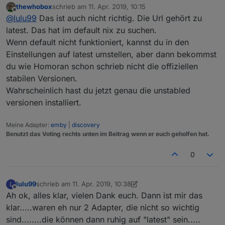
thewhobox
schrieb am
11. Apr. 2019, 10:15
Bei mir geht der Link "
http://iobroker.live/sources-
zuletzt editiert von
Offline
@
lulu99
Das ist auch nicht richtig. Die Url gehört zu
dist.json
" nicht.
Es werden auch nicht die Versionsnummern bei den
latest. Das hat im default nix zu suchen.
Adaptern angezeigt.
Wenn default nicht funktioniert, kannst du in den
Dann habe ich "
http://iobroker.live/sources-dist-
Einstellungen auf latest umstellen, aber dann bekommst
latest.json
" auch unter "default" eingetragen, dann
du wie Homoran schon schrieb nicht die offiziellen
konnte ich zumindest die Adapter updaten.
Nun steht aber im Moment unter beiden Feldern
"
http://iobroker.live/sources-dist-latest.json
".
stabilen Versionen.
Das kann so auch nicht richtig sein, oder?
Wahrscheinlich hast du jetzt genau die unstabled
versionen installiert.
Meine Adapter:
emby
|
discovery
Benutzt das Voting rechts unten im Beitrag wenn er euch geholfen hat.
0
lulu99
schrieb am
11. Apr. 2019, 10:38
L
zuletzt editiert von lulu99
4. Nov. 2019, 12:40
Offline
Ah ok, alles klar, vielen Dank euch. Dann ist mir das
klar.....waren eh nur 2 Adapter, die nicht so wichtig
sind........die können dann ruhig auf "latest" sein.....