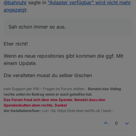
Nicht stören
@
bahnuhr
@
bahnuhr
sagte in
"Adapter verfügbar" wird nicht mehr
Danke.
angezeigt
:
Ich hab da nix geändert.
Du hast da ja 4 Zeilen drinnen.
Sah schon immer so aus.
Sollte ich da auch mehr als die 2 haben?
Sah schon immer so aus.
Eher nicht!
Wenn es neue repositories gibt kommen die ggf. Mit
einem Update.
Die veralteten musst du selber löschen
kein Support per PN! - Fragen im Forum stellen -
Benutzt das Voting
rechts unten im Beitrag wenn er euch geholfen hat.
Das Forum freut sich über eine Spende. Benutzt dazu den
Spendenbutton oben rechts. Danke!
der Installationsfixer:
curl -fsL https://iobroker.net/fix.sh | bash -
0