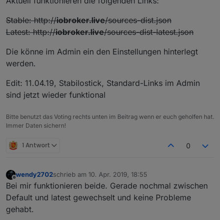
Aktuell funktionieren die folgenden Links:
Stable: http://
iobroker.live
/sources-dist.json
Latest: http://
iobroker.live
/sources-dist-latest.json
Die könne im Admin ein den Einstellungen hinterlegt
werden.
Edit: 11.04.19, Stabilostick, Standard-Links im Admin
sind jetzt wieder funktional
Bitte benutzt das Voting rechts unten im Beitrag wenn er euch geholfen hat.
Immer Daten sichern!
1 Antwort
0
wendy2702
schrieb am
10. Apr. 2019, 18:55
zuletzt editiert von
Offline
Bei mir funktionieren beide. Gerade nochmal zwischen
Default und latest gewechselt und keine Probleme
gehabt.