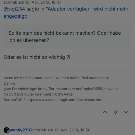
Online
Aktuell gibt es nur noch 2 repos. Alte
schrieb am
10. Apr. 2019, 18:47
zuletzt editiert von
Installationen hatten mal 3 oder 4 eingetragen.
@
sigi234
sagte in
"Adapter verfügbar" wird nicht mehr
Sollte man das nicht bekannt machen? Oder habe ich
angezeigt
:
es übersehen?
Kannst du also löschen.
Sollte man das nicht bekannt machen? Oder habe
ich es übersehen?
Oder es ist nicht so wichtig ?!
Wenn ich helfen konnte, dann Daumen hoch (Pfeil nach oben)!
Danke.
gute Forenbeiträge: https://forum.iobroker.net/topic/51555/hinweise-
f%C3%BCr-gute-forenbeitr%C3%A4ge
ScreenToGif :https://www.screentogif.com/downloads.html
0
wendy2702
schrieb am
10. Apr. 2019, 18:50
zuletzt editiert von
Offline