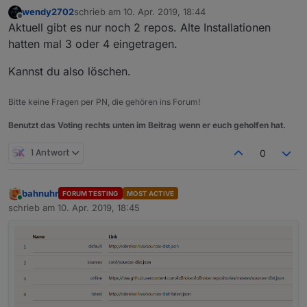
wendy2702
schrieb am
10. Apr. 2019, 18:44
zuletzt editiert von
Offline
Aktuell gibt es nur noch 2 repos. Alte Installationen
hatten mal 3 oder 4 eingetragen.
Kannst du also löschen.
Bitte keine Fragen per PN, die gehören ins Forum!
Benutzt das Voting rechts unten im Beitrag wenn er euch geholfen hat.
1 Antwort
0
bahnuhr
FORUM TESTING
MOST ACTIVE
Online
schrieb am
10. Apr. 2019, 18:45
zuletzt editiert von