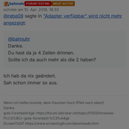
bahnuhr
FORUM TESTING
MOST ACTIVE
Du hast da ja 4 Zeilen drinnen.
Online
schrieb am
10. Apr. 2019, 18:33
Sollte ich da auch mehr als die 2 haben?
zuletzt editiert von
@
rebe09
sagte in
"Adapter verfügbar" wird nicht mehr
angezeigt
:
@
bahnuhr
Danke.
Du hast da ja 4 Zeilen drinnen.
Sollte ich da auch mehr als die 2 haben?
Ich hab da nix geändert.
Sah schon immer so aus.
Wenn ich helfen konnte, dann Daumen hoch (Pfeil nach oben)!
Danke.
gute Forenbeiträge: https://forum.iobroker.net/topic/51555/hinweise-
f%C3%BCr-gute-forenbeitr%C3%A4ge
ScreenToGif :https://www.screentogif.com/downloads.html