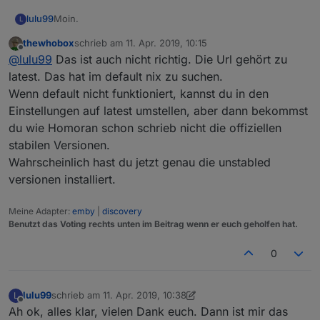
Moin.
lulu99
L
thewhobox
schrieb am
11. Apr. 2019, 10:15
Bei mir geht der Link "
http://iobroker.live/sources-
zuletzt editiert von
Offline
@
lulu99
Das ist auch nicht richtig. Die Url gehört zu
dist.json
" nicht.
Es werden auch nicht die Versionsnummern bei den
latest. Das hat im default nix zu suchen.
Adaptern angezeigt.
Wenn default nicht funktioniert, kannst du in den
Dann habe ich "
http://iobroker.live/sources-dist-
Einstellungen auf latest umstellen, aber dann bekommst
latest.json
" auch unter "default" eingetragen, dann
du wie Homoran schon schrieb nicht die offiziellen
konnte ich zumindest die Adapter updaten.
Nun steht aber im Moment unter beiden Feldern
"
http://iobroker.live/sources-dist-latest.json
".
stabilen Versionen.
Das kann so auch nicht richtig sein, oder?
Wahrscheinlich hast du jetzt genau die unstabled
versionen installiert.
Meine Adapter:
emby
|
discovery
Benutzt das Voting rechts unten im Beitrag wenn er euch geholfen hat.
0
lulu99
schrieb am
11. Apr. 2019, 10:38
L
zuletzt editiert von lulu99
4. Nov. 2019, 12:40
Offline
Ah ok, alles klar, vielen Dank euch. Dann ist mir das