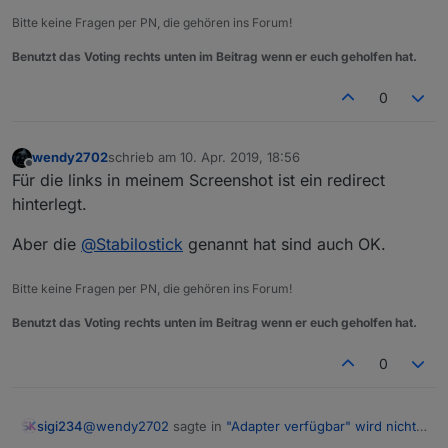
Bitte keine Fragen per PN, die gehören ins Forum!
Benutzt das Voting rechts unten im Beitrag wenn er euch geholfen hat.
0
wendy2702
schrieb am
10. Apr. 2019, 18:56
zuletzt editiert von
Offline
Für die links in meinem Screenshot ist ein redirect
hinterlegt.
Aber die
@
Stabilostick
genannt hat sind auch OK.
Bitte keine Fragen per PN, die gehören ins Forum!
Benutzt das Voting rechts unten im Beitrag wenn er euch geholfen hat.
0
@
wendy2702
sagte in
"Adapter verfügbar" wird nicht
sigi234
mehr angezeigt
: