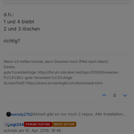
d.h.:
1 und 4 bleibt
2 und 3 löschen
richtig?
Wenn ich helfen konnte, dann Daumen hoch (Pfeil nach oben)!
Danke.
gute Forenbeiträge: https://forum.iobroker.net/topic/51555/hinweise-
f%C3%BCr-gute-forenbeitr%C3%A4ge
ScreenToGif :https://www.screentogif.com/downloads.html
0
Aktuell gibt es nur noch 2 repos. Alte Installationen
wendy2702
hatten mal 3 oder 4 eingetragen.
sigi234
FORUM TESTING
MOST ACTIVE
Kannst du also löschen.
Online
schrieb am
10. Apr. 2019, 18:46
zuletzt editiert von