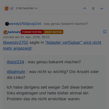
2 Antworten
0
@
sigi234
: was genau bekannt machen?
wendy2702
bahnuhr
FORUM TESTING
MOST ACTIVE
@
bahnuhr
: was nicht so wichtig? Die Anzahl oder
Online
schrieb am
10. Apr. 2019, 18:53
die Links?
zuletzt editiert von
@
wendy2702
sagte in
"Adapter verfügbar" wird nicht
Ich habe übrigens seit ewiger Zeit diese beiden
links eingetragen und hatte bisher einmal ein
mehr angezeigt
:
Problem das die nicht erreichbar waren:
@
sigi234
: was genau bekannt machen?
@
bahnuhr
: was nicht so wichtig? Die Anzahl oder
die Links?
Ich habe übrigens seit ewiger Zeit diese beiden
links eingetragen und hatte bisher einmal ein
Problem das die nicht erreichbar waren: