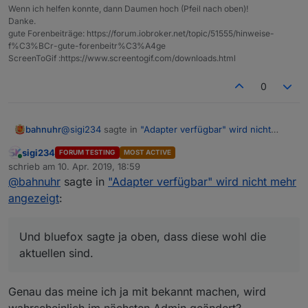
Wenn ich helfen konnte, dann Daumen hoch (Pfeil nach oben)!
Danke.
gute Forenbeiträge: https://forum.iobroker.net/topic/51555/hinweise-
f%C3%BCr-gute-forenbeitr%C3%A4ge
ScreenToGif :https://www.screentogif.com/downloads.html
0
@
sigi234
sagte in
"Adapter verfügbar" wird nicht
bahnuhr
mehr angezeigt
:
sigi234
FORUM TESTING
MOST ACTIVE
Online
~~Stable:
http://iobroker.live/sources-
schrieb am
10. Apr. 2019, 18:59
zuletzt editiert von
dist.json~~
@
bahnuhr
sagte in
"Adapter verfügbar" wird nicht mehr
hab jetzt diese.
~~Latest:
http://iobroker.live/sources-dist-
angezeigt
:
klappt.
latest.json~~
Und bluefox sagte ja oben, dass diese wohl die
aktuellen sind.
Und bluefox sagte ja oben, dass diese wohl die
Edit: 11.04.19, Standard-Links im Admin sind jetzt
aktuellen sind.
wieder funktional
Genau das meine ich ja mit bekannt machen, wird