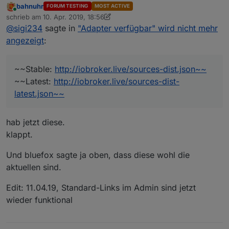
bahnuhr
FORUM TESTING
MOST ACTIVE
Online
@
sigi234
: was genau bekannt machen?
schrieb am
10. Apr. 2019, 18:56
zuletzt editiert von Stabilostick
4. Nov. 2019, 21:45
@
sigi234
sagte in
"Adapter verfügbar" wird nicht mehr
angezeigt
:
@
Stabilostick
sagte in "Adapter verfügbar" wird nicht
mehr angezeigt:
Aktuell funktionieren die folgenden Links:
~~Stable:
http://iobroker.live/sources-dist.json~~
~~Latest:
http://iobroker.live/sources-dist-
Stable: http://
iobroker.live
/sources-dist.json
Latest: http://
iobroker.live
/sources-dist-latest.json
latest.json~~
Die könne im Admin ein den Einstellungen hinterlegt
werden.
hab jetzt diese.
Edit: 11.04.19, Stabilostick, Standard-Links im Admin
sind jetzt wieder funktional
klappt.
Und bluefox sagte ja oben, dass diese wohl die
aktuellen sind.
Edit: 11.04.19, Standard-Links im Admin sind jetzt
wieder funktional