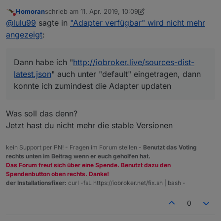
Homoran
schrieb am
11. Apr. 2019, 10:09
Bei mir geht der Link "
http://iobroker.live/sources-
zuletzt editiert von Homoran
4. Nov. 2019, 12:09
Nicht stören
@
lulu99
sagte in
"Adapter verfügbar" wird nicht mehr
dist.json
" nicht.
Es werden auch nicht die Versionsnummern bei den
angezeigt
:
Adaptern angezeigt.
Dann habe ich "
http://iobroker.live/sources-dist-
latest.json
" auch unter "default" eingetragen, dann
Dann habe ich "
http://iobroker.live/sources-dist-
konnte ich zumindest die Adapter updaten.
Nun steht aber im Moment unter beiden Feldern
latest.json
" auch unter "default" eingetragen, dann
"
http://iobroker.live/sources-dist-latest.json
".
konnte ich zumindest die Adapter updaten
Das kann so auch nicht richtig sein, oder?
Was soll das denn?
Jetzt hast du nicht mehr die stable Versionen
kein Support per PN! - Fragen im Forum stellen -
Benutzt das Voting
rechts unten im Beitrag wenn er euch geholfen hat.
Das Forum freut sich über eine Spende. Benutzt dazu den
Spendenbutton oben rechts. Danke!
der Installationsfixer:
curl -fsL https://iobroker.net/fix.sh | bash -
0