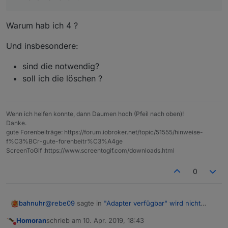
Warum hab ich 4 ?
Und insbesondere:
sind die notwendig?
soll ich die löschen ?
Wenn ich helfen konnte, dann Daumen hoch (Pfeil nach oben)!
Danke.
gute Forenbeiträge: https://forum.iobroker.net/topic/51555/hinweise-
f%C3%BCr-gute-forenbeitr%C3%A4ge
ScreenToGif :https://www.screentogif.com/downloads.html
0
@
rebe09
sagte in
"Adapter verfügbar" wird nicht
bahnuhr
mehr angezeigt
:
Homoran
schrieb am
10. Apr. 2019, 18:43
zuletzt editiert von