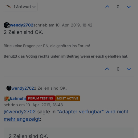
1 Antwort
0
wendy2702
schrieb am
10. Apr. 2019, 18:42
zuletzt editiert von
Offline
2 Zeilen sind OK.
Bitte keine Fragen per PN, die gehören ins Forum!
Benutzt das Voting rechts unten im Beitrag wenn er euch geholfen hat.
0
wendy2702
2 Zeilen sind OK.
bahnuhr
FORUM TESTING
MOST ACTIVE
Online
schrieb am
10. Apr. 2019, 18:43
zuletzt editiert von
@
wendy2702
sagte in
"Adapter verfügbar" wird nicht
mehr angezeigt
:
2 Zeilen sind OK.