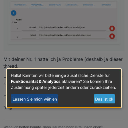
Mit deiner Nr. 1 hatte ich ja Probleme (deshalb ja dieser
thread.
Hallo! Könnten wir bitte einige zusätzliche Dienste für
Habe aber jetzt mal meine Nr. 2 und 3 gelöscht und nur
Funktionalität & Analytics
aktivieren? Sie können Ihre
"default" und "latest" drin gelassen.
Zustimmung später jederzeit ändern oder zurückziehen.
Hoffe das ist ok so.
Lassen Sie mich wählen
Das ist ok
mfg
Wenn ich helfen konnte, dann Daumen hoch (Pfeil nach oben)!