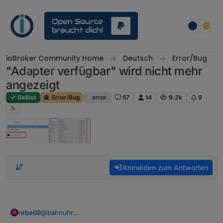
Weiter zum Inhalt
ioBroker Community Home
Deutsch
Error/Bug
"Adapter verfügbar" wird nicht mehr
angezeigt
Gelöst
Error/Bug
error
57
14
9.2k
9
Anmelden zum Antworten
rebe09
@
bahnuhr
R
Danke.