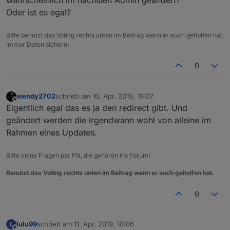
wahrscheinlich im nächsten Admin geändert?
Oder ist es egal?
Bitte benutzt das Voting rechts unten im Beitrag wenn er euch geholfen hat.
Immer Daten sichern!
0
wendy2702
schrieb am
10. Apr. 2019, 19:07
zuletzt editiert von
Offline
Eigentlich egal das es ja den redirect gibt. Und
geändert werden die irgendwann wohl von alleine im
Rahmen eines Updates.
Bitte keine Fragen per PN, die gehören ins Forum!
Benutzt das Voting rechts unten im Beitrag wenn er euch geholfen hat.
0
lulu99
schrieb am
11. Apr. 2019, 10:06
L
zuletzt editiert von