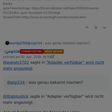
Danke.
gute Forenbeiträge: https://forum.iobroker.net/topic/51555/hinweise-
f%C3%BCr-gute-forenbeitr%C3%A4ge
ScreenToGif :https://www.screentogif.com/downloads.html
0
@
sigi234
: was genau bekannt machen?
wendy2702
sigi234
FORUM TESTING
MOST ACTIVE
@
bahnuhr
: was nicht so wichtig? Die Anzahl oder
Online
schrieb am
10. Apr. 2019, 18:54
die Links?
zuletzt editiert von Stabilostick
4. Nov. 2019, 21:48
@
wendy2702
sagte in
"Adapter verfügbar" wird nicht
Ich habe übrigens seit ewiger Zeit diese beiden
links eingetragen und hatte bisher einmal ein
mehr angezeigt
:
Problem das die nicht erreichbar waren:
@
sigi234
: was genau bekannt machen?
@
Stabilostick
sagte in "Adapter verfügbar" wird nicht
mehr angezeigt: