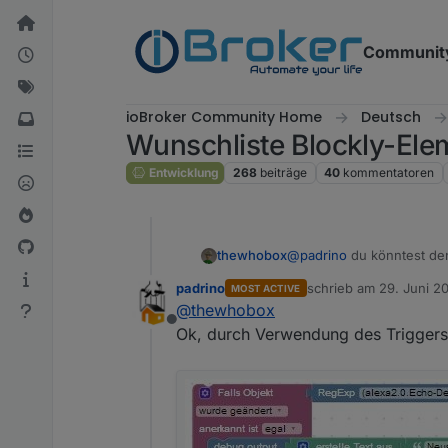
Weiter zum Inhalt
Communit
ioBroker Community Home
Deutsch
Wunschliste Blockly-Ele
Entwicklung
268
beiträge
40
kommentatoren
thewhobox
@
padrino
du könntest den
padrino
schrieb am
29. Juni 2
MOST ACTIVE
zuletzt editiert von pad
@
thewhobox
Offline
Ok, durch Verwendung des Triggers