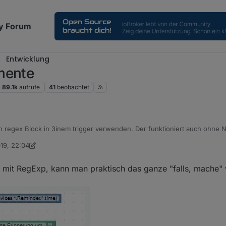
y Forum
Entwicklung
mente
89.1k
aufrufe
41
beobachtet
 regex Block in 3inem trigger verwenden. Der funktioniert auch ohne N
019, 22:04
rino
 mit RegExp, kann man praktisch das ganze "falls, mache"