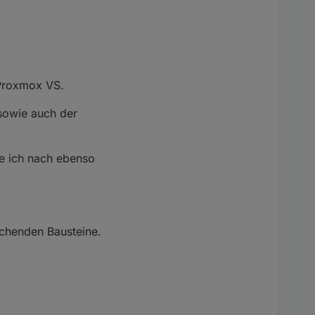
 Proxmox VS.
owie auch der
me ich nach ebenso
echenden Bausteine.