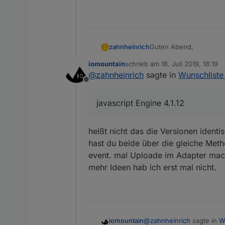
Guten Abend,
zahnheinrich
Z
iomountain
schrieb am
16. Juli 2019, 18:19
ich betreibe zwei ioBroke
zuletzt editiert von
@
zahnheinrich
sagte in
Wunschliste
Offline
Node v8.16.0
Node.js v8.16.0
javascript Engine 4.1.12
NPM 6.4.1
Eine Version läuft auf 
ioBroker.admin 3.6.2
javascript Engine 4.1.12
Auf letzterer (NUC) läuft
heißt nicht das die Versionen identi
anschließende Upload o
hast du beide über die gleiche Metho
Wenn ich bei gleichem V
fehlerfreier Installatio
event. mal Uploade im Adapter mac
Cannot extract Blockly 
mehr Ideen hab ich erst mal nicht.
In der Auflistung im Bl
Eine Programmerstellung
Hat jemand einen Tip?
@
zahnheinrich
sagte in
W
iomountain