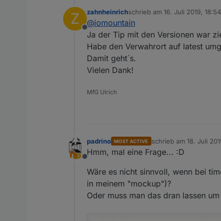
zahnheinrich
schrieb am
16. Juli 2019, 18:54
Z
zuletzt editiert von
@
iomountain
javascript Engine 4.1.12
Offline
Ja der Tip mit den Versionen war zi
Habe den Verwahrort auf latest umge
heißt nicht das die Versi
hast du beide über die gle
Damit geht´s.
event. mal Uploade im Ad
Vielen Dank!
mehr Ideen hab ich erst ma
MfG Ulrich
padrino
schrieb am
18. Juli 20
MOST ACTIVE
zuletzt editiert von pa
Hmm, mal eine Frage... :D
Offline
Wäre es nicht sinnvoll, wenn bei ti
in meinem "mockup")?
Oder muss man das dran lassen um 