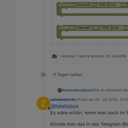
1 Antwort
Letzte Antwort
29. Juli 2019, 
11 Tagen später
thewhobox
@
padrino
du könntest den
zahnheinrich
schrieb am
29. Juli 2019, 14:0
Z
zuletzt editiert von
@
thewhobox
Offline
Es wäre schön, wenn man auch im B
Könnte man das in das Telegram-Bl