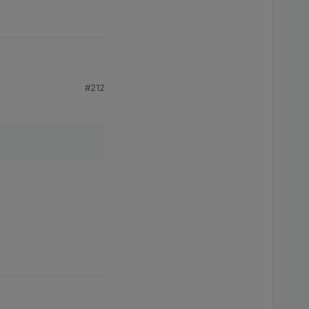
#212
 Proxmox VS.
owie auch der
e ich nach ebenso
rechenden Bausteine.