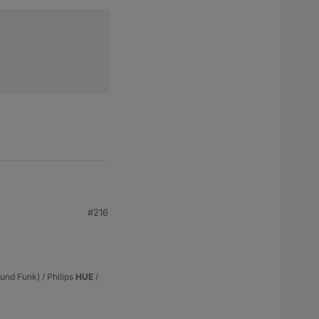
#216
o, wie rechts in
nd Funk) / Philips
HUE
/