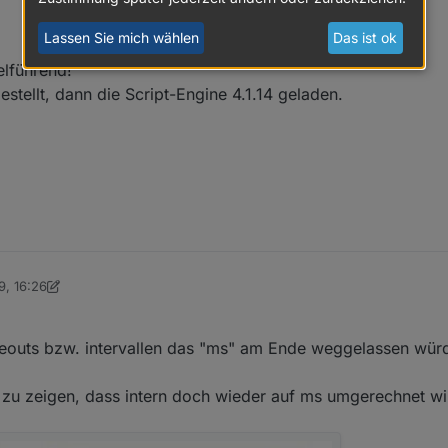
Lassen Sie mich wählen
Das ist ok
elführend!
stellt, dann die Script-Engine 4.1.14 geladen.
onen identisch sein müssen.
iche Methode / URL installiert?
apter machen.
l nicht.
19, 16:26
drino
9. Dez. 2019, 17:16
meouts bzw. intervallen das "ms" am Ende weggelassen würd
zu zeigen, dass intern doch wieder auf ms umgerechnet w