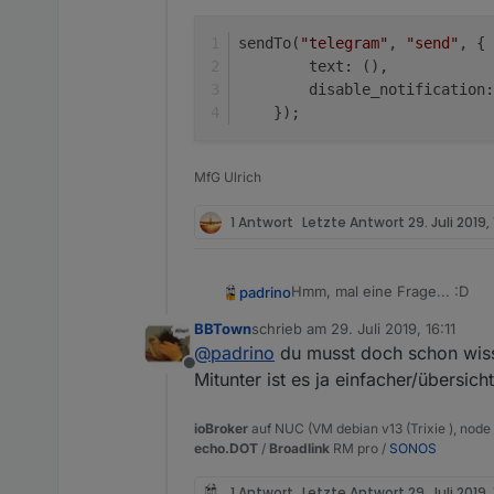
sendTo(
"telegram"
, 
"send"
, {
        text: (),
        disable_notification:
    });
MfG Ulrich
1 Antwort
Letzte Antwort
29. Juli 2019, 
Hmm, mal eine Frage... :D
padrino
BBTown
schrieb am
29. Juli 2019, 16:11
Wäre es nicht sinnvoll, wenn
zuletzt editiert von
@
padrino
du musst doch schon wiss
meinem "mockup")?
Offline
Oder muss man das dran lass
Mitunter ist es ja einfacher/übersic
ioBroker
auf NUC (VM debian v13 (Trixie ), node v
echo.DOT
/
Broadlink
RM pro /
SONOS
1 Antwort
Letzte Antwort
29. Juli 2019, 