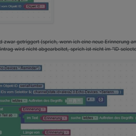
d zwar getriggert (sprich, wenn ich eine neue Erinnerung a
ntrag wird nicht abgearbeitet, sprich ist nicht im "ID selecto