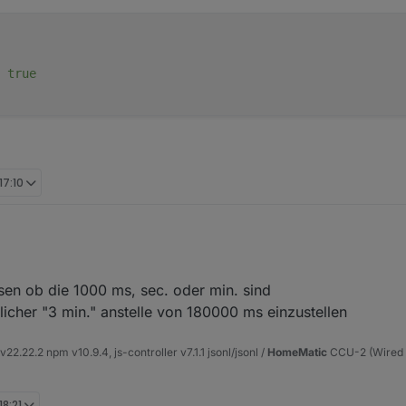
 
true
17:10
 bei timeouts bzw. intervallen das "ms" am Ende weggelassen würde (als
en ob die 1000 ms, sec. oder min. sind
en um zu zeigen, dass intern doch wieder auf ms umgerechnet wird?
htlicher "3 min." anstelle von 180000 ms einzustellen
22.22.2 npm v10.9.4, js-controller v7.1.1 jsonl/jsonl /
HomeMatic
CCU-2 (Wired u
18:21