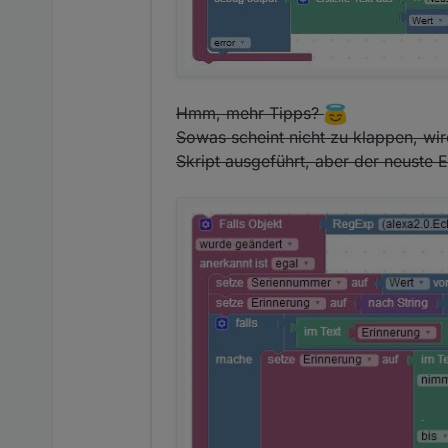
Hmm, mehr Tipps?
Sowas scheint nicht zu klappen, wir
Skript ausgeführt, aber der neuste Ei