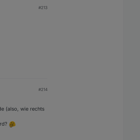
#213
#214
e (also, wie rechts
ird?