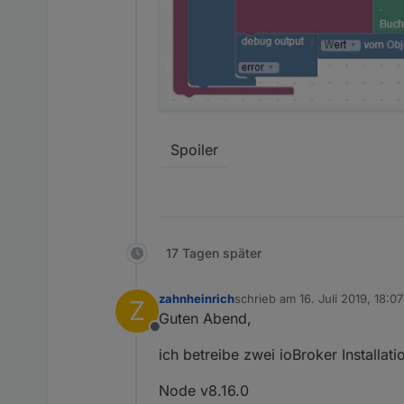
Spoiler
17 Tagen später
zahnheinrich
schrieb am
16. Juli 2019, 18:07
Z
zuletzt editiert von
Guten Abend,
Offline
ich betreibe zwei ioBroker Installati
Node v8.16.0