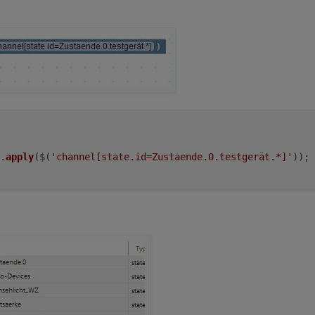
.
apply
($(
'channel[state.id=Zustaende.0.testgerät.*]'
));