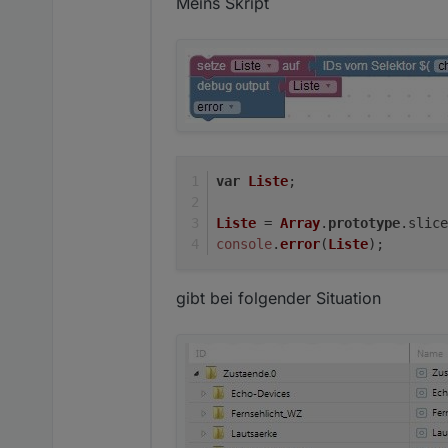
Meins Skript
var
Liste
;
Liste
 = 
Array
.
prototype
.
slice
console
.
error
(
Liste
);
gibt bei folgender Situation