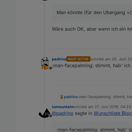
Offline
Man könnte (für den Ubergang =)) 
Wäre auch OK, aber wenn ich ein Inte
padrino
schrieb am
26. Juni 20
MOST ACTIVE
zuletzt editiert von
:man-facepalming: stimmt, hab' ich 
Offline
:man-facepalming: stimmt, hab
padrino
iomountain
schrieb am
27. Juni 2019, 04:23
zuletzt editiert von
@
padrino
sagte in
Wunschliste Bloc
Offline
:man-facepalming: stimmt, hab' ic