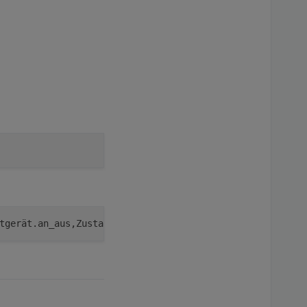
tgerät.an_aus,Zustaende
.0