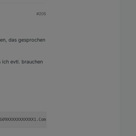
#205
ken, das gesprochen
 ich evtl. brauchen
G09XXXXXXXXXXX1.Commands.speak,alexa2
.0
.Echo-Devices.G09