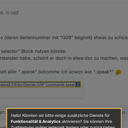
19, 15:06
rino
os (deren Seriennummer mit "G09" beginnt) etwas zu schic
 selector" Block nutzen könnte.
erstanden habe, scheint er doch in etwa das zu machen, was
att aller "
.speak" bekomme ich sowas wie "
.speak*"
ipt
.0
 script.js.common.Willkommen: alexa2
.0
.Echo-Devices.
Hallo! Könnten wir bitte einige zusätzliche Dienste für
Funktionalität & Analytics
aktivieren? Sie können Ihre
Zustimmung später jederzeit ändern oder zurückziehen.
ock richtig zu verstehen.