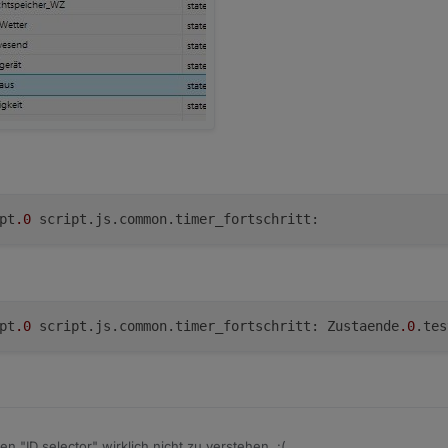
ipt
.0
ipt
.0
 script.js.common.timer_fortschritt: Zustaende
.0
.tes
n "ID selector" wirklich nicht zu verstehen. :(