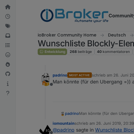
Weiter zum Inhalt
Communit
ioBroker Community Home
Deutsch
Wunschliste Blockly-Ele
Entwicklung
268
beiträge
40
kommentatoren
padrino
schrieb am
26. Juni 20
MOST ACTIVE
zuletzt editiert von
Man könnte (für den Ubergang =)) au
Offline
padrino
Man könnte (für den Ubergang
iomountain
schrieb am
26. Juni 2019, 20:39
zuletzt editiert von
@
padrino
sagte in
Wunschliste Bloc