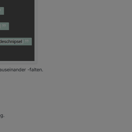
useinander -falten.
ng.