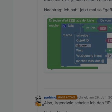
Nachtrag: ich hab' jetzt mal so "gefil
padrino
schrieb am
29. Juni 20
MOST ACTIVE
zuletzt editiert von pad
Also, irgendwie scheine ich den "ID s
Offline