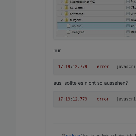
nur
17
:
19
:
12.779
error
	javascr
aus, sollte es nicht so aussehen?
17
:
19
:
12.779
error
	javascr
Also, irgendwie scheine ich de
padrino