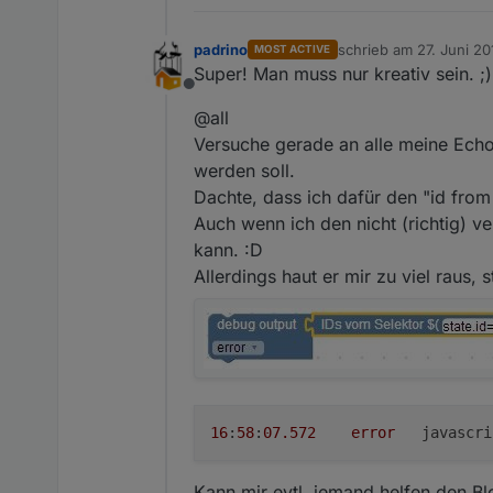
padrino
schrieb am
27. Juni 20
MOST ACTIVE
zuletzt editiert von pad
Super! Man muss nur kreativ sein. ;)
Offline
@all
Versuche gerade an alle meine Ech
werden soll.
Dachte, dass ich dafür den "id from
Auch wenn ich den nicht (richtig) v
kann. :D
Allerdings haut er mir zu viel raus, st
16
:
58
:
07.572
error
	javascr
Kann mir evtl. jemand helfen den Bl