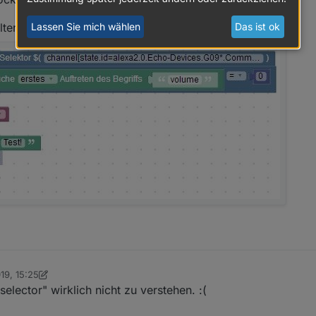
tert"...
Lassen Sie mich wählen
Das ist ok
19, 15:25
rino
elector" wirklich nicht zu verstehen. :(