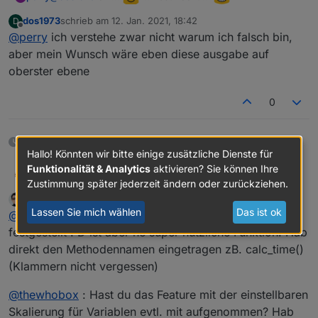
dos1973
schrieb am
12. Jan. 2021, 18:42
D
zuletzt editiert von
Offline
@
perry
ich verstehe zwar nicht warum ich falsch bin,
aber mein Wunsch wäre eben diese ausgabe auf
oberster ebene
0
etwa einem Monat später
Hallo! Könnten wir bitte einige zusätzliche Dienste für
Funktionalität & Analytics
aktivieren? Sie können Ihre
@s-bormann sagte in
Wunschliste Blockly-Elemente
:
dslraser
Zustimmung später jederzeit ändern oder zurückziehen.
madjack84
schrieb am
13. Feb. 2021, 12:51
zuletzt editiert von
Offline
Lassen Sie mich wählen
Das ist ok
@
dslraser
Bei mir kann ich die ms nur fest
@
dslraser
genau das gleiche habe ich auch grade
einstellen und nicht als Variable "einklicken"
festgestellt : D ist aber ne super nützliche Funktion. Hab
Hier mal ein Beispiel wo ich das mit Lampen probiert
direkt den Methodennamen eingetragen zB. calc_time()
habe (war nur ein Test für meine Bewässerung)
(Klammern nicht vergessen)
@
thewhobox
: Hast du das Feature mit der einstellbaren
Skalierung für Variablen evtl. mit aufgenommen? Hab