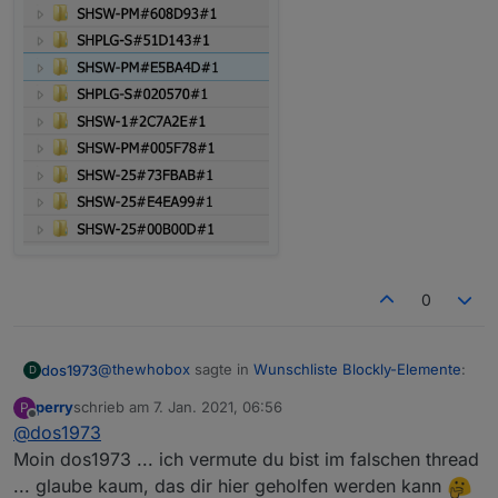
0
@
thewhobox
sagte in
Wunschliste Blockly-Elemente
:
dos1973
D
perry
schrieb am
7. Jan. 2021, 06:56
P
zuletzt editiert von
Offline
@
dos1973
@
iomountain
Selector Blockly ist fertig :) (Gibt
alle IDs als Array zurück)
Moin dos1973 ... ich vermute du bist im falschen thread
kann ich auch nur das erhalten? also nur die oberste
... glaube kaum, das dir hier geholfen werden kann
ebene