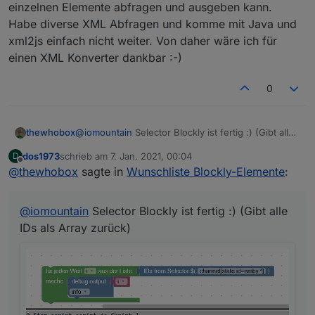
Danke
einzelnen Elemente abfragen und ausgeben kann.
cu perry
Habe diverse XML Abfragen und komme mit Java und
xml2js einfach nicht weiter. Von daher wäre ich für
einen XML Konverter dankbar :-)
0
thewhobox
@
iomountain
Selector Blockly ist fertig :) (Gibt alle
IDs als Array zurück)
dos1973
schrieb am
7. Jan. 2021, 00:04
D
zuletzt editiert von
Offline
@
thewhobox
sagte in
Wunschliste Blockly-Elemente
:
@
iomountain
Selector Blockly ist fertig :) (Gibt alle
IDs als Array zurück)