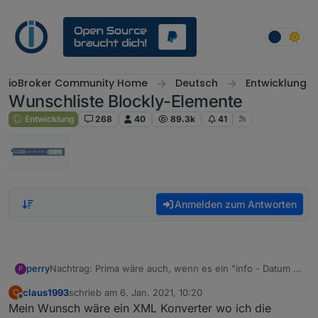
Weiter zum Inhalt
ioBroker Community Home
Deutsch
Entwicklung
Wunschliste Blockly-Elemente
Entwicklung
268
40
89.3k
41
Anmelden zum Antworten
perry
Nachtrag: Prima wäre auch, wenn es ein "info - Datum -
P
blockly" geben würde, worin das aktuelle
claus1993
schrieb am
6. Jan. 2021, 10:20
C
Änderungsdatum enthalten wäre, was sich immer dann
zuletzt editiert von
Offline
Mein Wunsch wäre ein XML Konverter wo ich die
verändert, wenn das blockly NEU abgespeichert wird ...