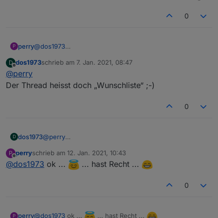
0
perry
@
dos1973
P
Moin dos1973 ... ich vermute du bist im falschen thread
dos1973
schrieb am
7. Jan. 2021, 08:47
D
... glaube kaum, das dir hier geholfen werden kann
zuletzt editiert von
Offline
@
perry
Der Thread heisst doch „Wunschliste“ ;-)
0
dos1973
@
perry
D
Der Thread heisst doch „Wunschliste“ ;-)
perry
schrieb am
12. Jan. 2021, 10:43
P
zuletzt editiert von
Offline
@
dos1973
ok ...
... hast Recht ...
0
@
dos1973
ok ...
... hast Recht ...
perry
P