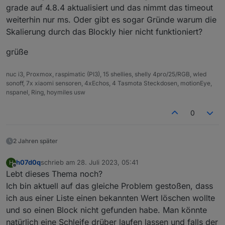
grade auf 4.8.4 aktualisiert und das nimmt das timeout
weiterhin nur ms. Oder gibt es sogar Gründe warum die
Skalierung durch das Blockly hier nicht funktioniert?
Die ms muß dann so heißen wie die Variable, also so
grüße
geschrieben werden.
nuc i3, Proxmox, raspimatic (PI3), 15 shellies, shelly 4pro/25/RGB, wled
sonoff, 7x xiaomi sensoren, 4xEchos, 4 Tasmota Steckdosen, motionEye,
nspanel, Ring, hoymiles usw
0
2 Jahren später
h07d0q
schrieb am
28. Juli 2023, 05:41
H
zuletzt editiert von
Offline
Lebt dieses Thema noch?
Ich bin aktuell auf das gleiche Problem gestoßen, dass
ich aus einer Liste einen bekannten Wert löschen wollte
und so einen Block nicht gefunden habe. Man könnte
natürlich eine Schleife drüber laufen lassen und falls der