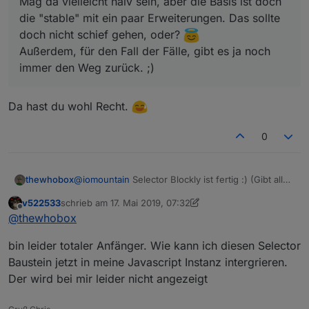
Mag da vielleicht naiv sein, aber die Basis ist doch
die "stable" mit ein paar Erweiterungen. Das sollte
doch nicht schief gehen, oder?
Außerdem, für den Fall der Fälle, gibt es ja noch
immer den Weg zurück. ;)
Da hast du wohl Recht.
0
thewhobox
@
iomountain
Selector Blockly ist fertig :) (Gibt alle
IDs als Array zurück)
v522533
schrieb am
17. Mai 2019, 07:32
zuletzt editiert von v522533
Offline
@
thewhobox
bin leider totaler Anfänger. Wie kann ich diesen Selector
Baustein jetzt in meine Javascript Instanz intergrieren.
Der wird bei mir leider nicht angezeigt