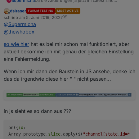
Da die Änderungen ja jetzt im Latest sind...
Supermicha
S
dslraser
FORUM TESTING
MOST ACTIVE
Kann mir mal irgendwer erklären, wie ich den ID-
Offline
schrieb am
5. Juni 2019, 20:27
Selector richtig nutze?
zuletzt editiert von dslraser
6. Mai 2019, 23:30
@
Supermicha
Wie ich dort was eintragen muss, und was mich
Meine Grundidee, ich würde gerne aus dem
dann als Ausgabe erwartet...
Alexa2-Adapter alle Wecker von meinem
@
thewhobox
Schlafzimmer-Echo auslesen lassen und mir
irgendwie im VIS anzeigen lassen...
so wie hier
hat es bei mir schon mal funktioniert, aber
Bisher stehe ich da komplett auf dem Schlauch,
aktuell bekomme ich mit genau der gleichen Einstellung
wie ich dort irgendwas selektiere oder wie ich
eine Fehlermeldung.
dann eine Ausgabe nutzen kann..
Wenn ich mir dann den Baustein in JS ansehe, denke ich
das da irgendwie diese hier " " nicht passen...
in js sieht es so dann aus ???
on({
id
:
Array.prototype.
slice
.apply($(
"channel[state.id=*