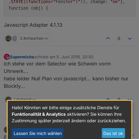
.STATE](functions="
Fenste
r")"
)), change:
"ne"
},
function (obj) {
Javascript Adapter 4.1.13
2 Antworten
0
Supermicha
schrieb am
5. Juni 2019, 20:50
S
zuletzt editiert von
Offline
ich stehe vor dem Selector wie Schwein vorm
Uhrwerk...
habe leider Null Plan von javascript... kann bisher nur
Blockly...
1 Antwort
0
Hallo! Könnten wir bitte einige zusätzliche Dienste für
Funktionalität & Analytics
aktivieren? Sie können Ihre
@
Supermicha
dslraser
Zustimmung später jederzeit ändern oder zurückziehen.
@
thewhobox
thewhobox
schrieb am
6. Juni 2019, 00:52
so wie hier
hat es bei mir schon mal funktioniert, aber
zuletzt editiert von
Lassen Sie mich wählen
Das ist ok
Offline
@
dslraser
jap. Ersetze einfach die Anführungszeichen "
aktuell bekomme ich mit genau der gleichen