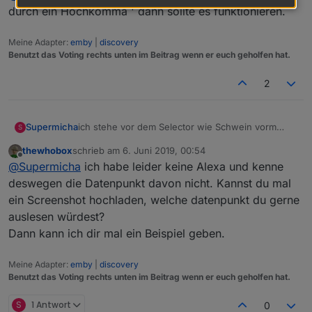
Einstellung eine Fehlermeldung.
Wenn ich mir dann den Baustein in JS ansehe, denke
durch ein Hochkomma ' dann sollte es funktionieren.
ich das da irgendwie diese hier " " nicht passen...
Meine Adapter:
emby
|
discovery
Benutzt das Voting rechts unten im Beitrag wenn er euch geholfen hat.
in js sieht es so dann aus ???
2
Javascript Adapter 4.1.13
Supermicha
ich stehe vor dem Selector wie Schwein vorm
S
Uhrwerk...
thewhobox
schrieb am
6. Juni 2019, 00:54
habe leider Null Plan von javascript... kann bisher
zuletzt editiert von
Offline
@
Supermicha
ich habe leider keine Alexa und kenne
nur Blockly...
deswegen die Datenpunkt davon nicht. Kannst du mal
ein Screenshot hochladen, welche datenpunkt du gerne
auslesen würdest?
Dann kann ich dir mal ein Beispiel geben.
Meine Adapter:
emby
|
discovery
Benutzt das Voting rechts unten im Beitrag wenn er euch geholfen hat.
S
1 Antwort
0