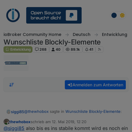
Weiter zum Inhalt
ioBroker Community Home
Deutsch
Entwicklung
Wunschliste Blockly-Elemente
Entwicklung
268
40
89.1k
41
Anmelden zum Antworten
@
thewhobox
sagte in
Wunschliste Blockly-Elemente
:
siggi85
thewhobox
schrieb am
12. Mai 2019, 12:20
zuletzt editiert von
Offline
@
siggi85
also der pull Request würde
@
siggi85
also bis es ins stabile kommt wird es noch ein