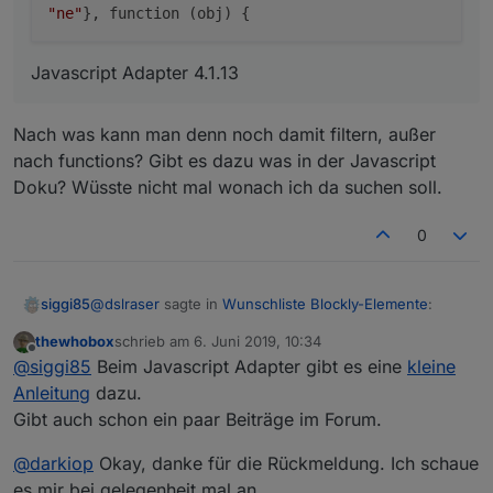
"ne"
}, function (obj) {
Javascript Adapter 4.1.13
Nach was kann man denn noch damit filtern, außer
nach functions? Gibt es dazu was in der Javascript
Doku? Wüsste nicht mal wonach ich da suchen soll.
0
@
dslraser
sagte in
Wunschliste Blockly-Elemente
:
siggi85
thewhobox
schrieb am
6. Juni 2019, 10:34
zuletzt editiert von
Offline
@
Supermicha
@
siggi85
Beim Javascript Adapter gibt es eine
kleine
@
thewhobox
Anleitung
dazu.
Nach was kann man denn noch damit filtern, außer
Gibt auch schon ein paar Beiträge im Forum.
nach functions? Gibt es dazu was in der Javascript
so wie hier
hat es bei mir schon mal funktioniert,
Doku? Wüsste nicht mal wonach ich da suchen soll.
aber aktuell bekomme ich mit genau der gleichen
@
darkiop
Okay, danke für die Rückmeldung. Ich schaue
Einstellung eine Fehlermeldung.
es mir bei gelegenheit mal an.