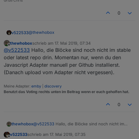
Gruß Chris
0
@
thewhobox
v522533
thewhobox
schrieb am
17. Mai 2019, 07:34
bin leider totaler Anfänger. Wie kann ich diesen
zuletzt editiert von
Offline
@
v522533
Hallo, die Blöcke sind noch nicht im stable
Selector Baustein jetzt in meine Javascript Instanz
intergrieren. Der wird bei mir leider nicht angezeigt
oder latest repo drin. Momentan nur, wenn du den
Javascript Adapter manuell per Github installierst.
(Danach upload vom Adapter nicht vergessen).
Meine Adapter:
emby
|
discovery
Benutzt das Voting rechts unten im Beitrag wenn er euch geholfen hat.
0
thewhobox
@
v522533
Hallo, die Blöcke sind noch nicht im
stable oder latest repo drin. Momentan nur, wenn
v522533
schrieb am
17. Mai 2019, 07:35
du den Javascript Adapter manuell per Github
zuletzt editiert von
Offline