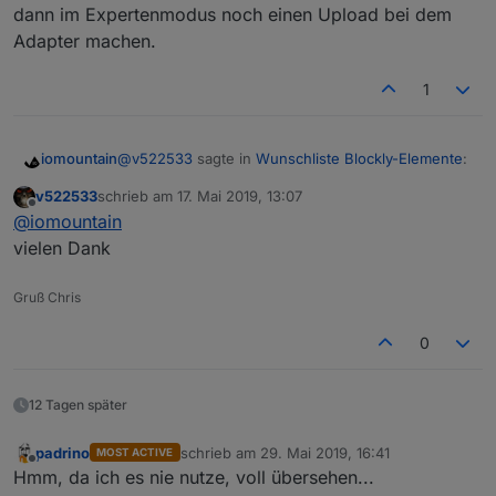
dann im Expertenmodus noch einen Upload bei dem
Adapter machen.
1
@
v522533
sagte in
Wunschliste Blockly-Elemente
:
iomountain
v522533
schrieb am
17. Mai 2019, 13:07
zuletzt editiert von
Offline
welches repo wär das dann
@
iomountain
vielen Dank
von Github über die Katze installieren:
https://github.com/thewhobox/ioBroker.javascript
Gruß Chris
und dann im Expertenmodus noch einen Upload
bei dem Adapter machen.
0
12 Tagen später
padrino
schrieb am
29. Mai 2019, 16:41
MOST ACTIVE
zuletzt editiert von
Offline
Hmm, da ich es nie nutze, voll übersehen...