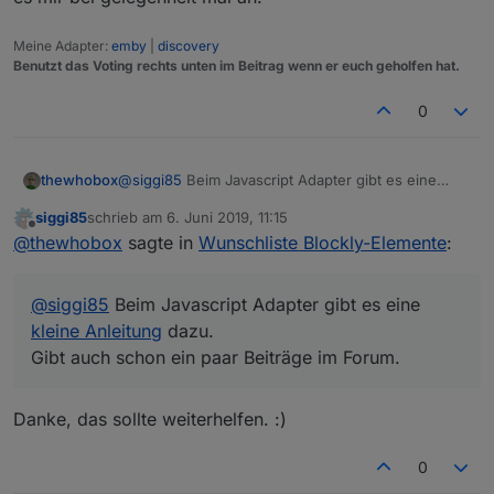
Wenn ich mir dann den Baustein in JS ansehe,
denke ich das da irgendwie diese hier " " nicht
Meine Adapter:
emby
|
discovery
passen...
Benutzt das Voting rechts unten im Beitrag wenn er euch geholfen hat.
0
in js sieht es so dann aus ???
@
siggi85
Beim Javascript Adapter gibt es eine
thewhobox
kleine Anleitung
dazu.
Javascript Adapter 4.1.13
siggi85
schrieb am
6. Juni 2019, 11:15
Gibt auch schon ein paar Beiträge im Forum.
@
darkiop
Okay, danke für die Rückmeldung. Ich
zuletzt editiert von
Offline
@
thewhobox
sagte in
Wunschliste Blockly-Elemente
:
schaue es mir bei gelegenheit mal an.
@
siggi85
Beim Javascript Adapter gibt es eine
kleine Anleitung
dazu.
Gibt auch schon ein paar Beiträge im Forum.
Danke, das sollte weiterhelfen. :)
0