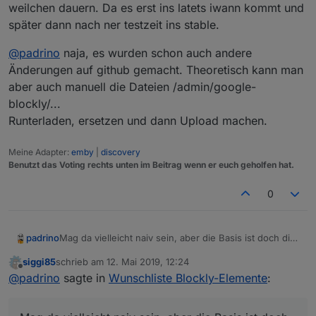
angenommen.
weilchen dauern. Da es erst ins latets iwann kommt und
Beim Javascript Adapter bin ich nicht so
Wann es eine neue Version vom Javascript
später dann nach ner testzeit ins stable.
experimentierfreudig wie bei anderen, weil sehr viele
Adapter gibt weis ich nicht.
Skripte bei mir laufen. 🙈 Und ein ordentliches
@
padrino
naja, es wurden schon auch andere
Testsystem habe ich noch nicht, daher möchte ich hier
nur die offiziellen Repos nutzen. 🤪
Änderungen auf github gemacht. Theoretisch kann man
Danke für die Info! 👍
aber auch manuell die Dateien /admin/google-
blockly/...
Runterladen, ersetzen und dann Upload machen.
Meine Adapter:
emby
|
discovery
Benutzt das Voting rechts unten im Beitrag wenn er euch geholfen hat.
0
padrino
Mag da vielleicht naiv sein, aber die Basis ist doch die
"stable" mit ein paar Erweiterungen. Das sollte doch
siggi85
schrieb am
12. Mai 2019, 12:24
nicht schief gehen, oder?
zuletzt editiert von
Offline
@
padrino
sagte in
Wunschliste Blockly-Elemente
:
Außerdem, für den Fall der Fälle, gibt es ja noch immer
den Weg zurück. ;)