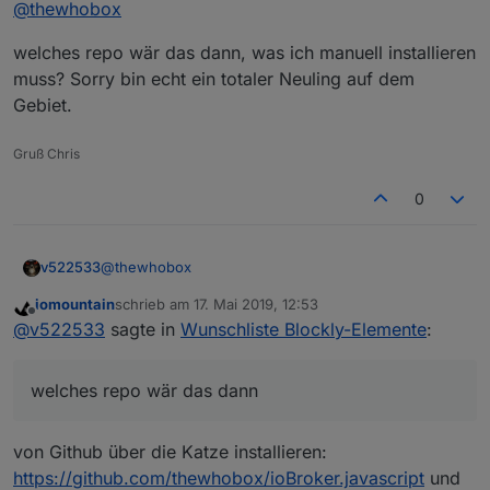
@
thewhobox
installierst. (Danach upload vom Adapter nicht
vergessen).
welches repo wär das dann, was ich manuell installieren
muss? Sorry bin echt ein totaler Neuling auf dem
Gebiet.
Gruß Chris
0
@
thewhobox
v522533
iomountain
schrieb am
17. Mai 2019, 12:53
welches repo wär das dann, was ich manuell
zuletzt editiert von
Offline
@
v522533
sagte in
Wunschliste Blockly-Elemente
:
installieren muss? Sorry bin echt ein totaler Neuling
auf dem Gebiet.
welches repo wär das dann
von Github über die Katze installieren:
https://github.com/thewhobox/ioBroker.javascript
und