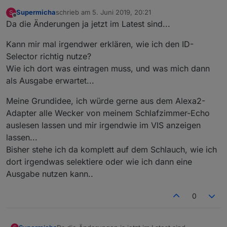
Supermicha
schrieb am
5. Juni 2019, 20:21
S
zuletzt editiert von
Offline
Da die Änderungen ja jetzt im Latest sind...
Kann mir mal irgendwer erklären, wie ich den ID-
Selector richtig nutze?
Wie ich dort was eintragen muss, und was mich dann
als Ausgabe erwartet...
Meine Grundidee, ich würde gerne aus dem Alexa2-
Adapter alle Wecker von meinem Schlafzimmer-Echo
auslesen lassen und mir irgendwie im VIS anzeigen
lassen...
Bisher stehe ich da komplett auf dem Schlauch, wie ich
dort irgendwas selektiere oder wie ich dann eine
Ausgabe nutzen kann..
0