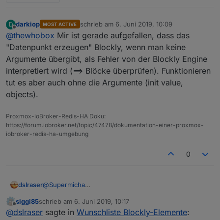
darkiop
schrieb am
6. Juni 2019, 10:09
D
MOST ACTIVE
zuletzt editiert von
Offline
@
thewhobox
Mir ist gerade aufgefallen, dass das
"Datenpunkt erzeugen" Blockly, wenn man keine
Argumente übergibt, als Fehler von der Blockly Engine
interpretiert wird (==> Blöcke überprüfen). Funktionieren
tut es aber auch ohne die Argumente (init value,
objects).
Proxmox-ioBroker-Redis-HA Doku:
https://forum.iobroker.net/topic/47478/dokumentation-einer-proxmox-
iobroker-redis-ha-umgebung
0
@
Supermicha
dslraser
@
thewhobox
siggi85
schrieb am
6. Juni 2019, 10:17
so wie hier
hat es bei mir schon mal funktioniert, aber
zuletzt editiert von
Offline
@
dslraser
sagte in
Wunschliste Blockly-Elemente
:
aktuell bekomme ich mit genau der gleichen