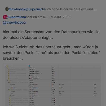
thewhobox
@
Supermicha
ich habe leider keine Alexa und
kenne deswegen die Datenpunkt davon nicht.
Supermicha
schrieb am
6. Juni 2019, 20:01
S
Kannst du mal ein Screenshot hochladen, welche
zuletzt editiert von
Offline
@
thewhobox
datenpunkt du gerne auslesen würdest?
Dann kann ich dir mal ein Beispiel geben.
hier mal ein Screenshot von den Datenpunkten wie sie
der alexa2-Adapter anlegt...
Ich weiß nicht, ob das überhaupt geht.. man würde ja
sowohl den Punkt "time" als auch den Punkt "enabled"
brauchen...