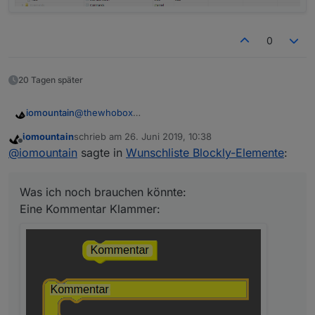
0
20 Tagen später
iomountain
@
thewhobox
habe fertig: und würde die Neuerungen ungern
iomountain
schrieb am
26. Juni 2019, 10:38
wieder aufgeben.
zuletzt editiert von
Offline
@
iomountain
sagte in
Wunschliste Blockly-Elemente
:
Was ich noch brauchen könnte:
Eine Kommentar Klammer:
Was ich noch brauchen könnte:
Eine Kommentar Klammer:
Wäre auch Hilfreich um einen komplette Blöcke zu
kopieren.