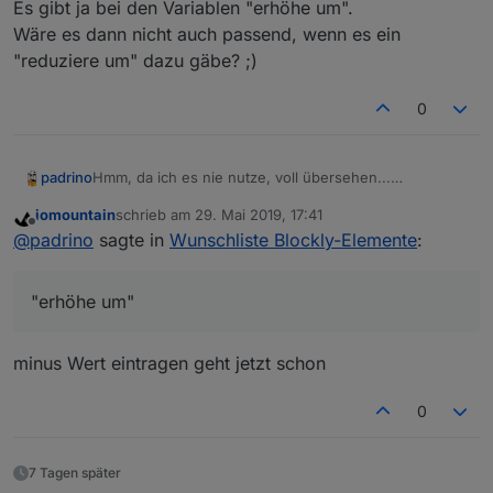
Es gibt ja bei den Variablen "erhöhe um".
Wäre es dann nicht auch passend, wenn es ein
"reduziere um" dazu gäbe? ;)
0
padrino
Hmm, da ich es nie nutze, voll übersehen...
Es gibt ja bei den Variablen "erhöhe um".
iomountain
schrieb am
29. Mai 2019, 17:41
Wäre es dann nicht auch passend, wenn es ein
zuletzt editiert von
Offline
@
padrino
sagte in
Wunschliste Blockly-Elemente
:
"reduziere um" dazu gäbe? ;)
"erhöhe um"
minus Wert eintragen geht jetzt schon
0
7 Tagen später