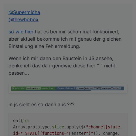
Einstellung eine Fehlermeldung.
Wenn ich mir dann den Baustein in JS ansehe, denke
ich das da irgendwie diese hier " " nicht passen...
@
Supermicha
@
thewhobox
in js sieht es so dann aus ???
so wie hier
hat es bei mir schon mal funktioniert,
aber aktuell bekomme ich mit genau der gleichen
Einstellung eine Fehlermeldung.
Javascript Adapter 4.1.13
Wenn ich mir dann den Baustein in JS ansehe,
denke ich das da irgendwie diese hier " " nicht
passen...
in js sieht es so dann aus ???
on({
id
:
Array.prototype.
slice
.apply($(
"channel[state.
id=*.STATE](functions="
Fenste
r")"
)), change: