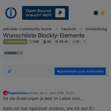
Weiter zum Inhalt
ioBroker Community Home
Deutsch
Entwicklung
Wunschliste Blockly-Elemente
Entwicklung
268
40
89.3k
41
Anmelden zum Antworten
Supermicha
schrieb am
5. Juni 2019, 20:21
S
zuletzt editiert von
Offline
Da die Änderungen ja jetzt im Latest sind...
Kann mir mal irgendwer erklären, wie ich den ID-