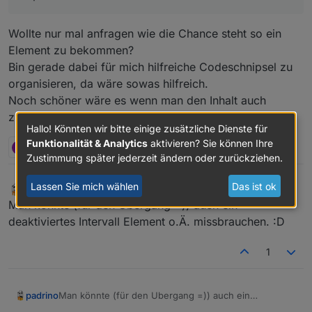
Wollte nur mal anfragen wie die Chance steht so ein
Element zu bekommen?
Bin gerade dabei für mich hilfreiche Codeschnipsel zu
organisieren, da wäre sowas hilfreich.
Noch schöner wäre es wenn man den Inhalt auch
zusammenfalten kann.
Hallo! Könnten wir bitte einige zusätzliche Dienste für
Funktionalität & Analytics
aktivieren? Sie können Ihre
P
1 Antwort
1
Zustimmung später jederzeit ändern oder zurückziehen.
Lassen Sie mich wählen
Das ist ok
padrino
schrieb am
26. Juni 2019, 19:28
MOST ACTIVE
zuletzt editiert von
Offline
Man könnte (für den Ubergang =)) auch ein
deaktiviertes Intervall Element o.Ä. missbrauchen. :D
1
padrino
Man könnte (für den Ubergang =)) auch ein
deaktiviertes Intervall Element o.Ä. missbrauchen. :D