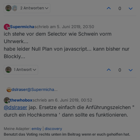
2 Antworten
0
Supermicha
schrieb am
5. Juni 2019, 20:50
S
zuletzt editiert von
Offline
ich stehe vor dem Selector wie Schwein vorm
Uhrwerk...
habe leider Null Plan von javascript... kann bisher nur
Blockly...
1 Antwort
0
@
Supermicha
dslraser
@
thewhobox
thewhobox
schrieb am
6. Juni 2019, 00:52
so wie hier
hat es bei mir schon mal funktioniert, aber
zuletzt editiert von
Offline
@
dslraser
jap. Ersetze einfach die Anführungszeichen "
aktuell bekomme ich mit genau der gleichen
Einstellung eine Fehlermeldung.
Wenn ich mir dann den Baustein in JS ansehe, denke
durch ein Hochkomma ' dann sollte es funktionieren.
ich das da irgendwie diese hier " " nicht passen...
Meine Adapter:
emby
|
discovery
Benutzt das Voting rechts unten im Beitrag wenn er euch geholfen hat.
in js sieht es so dann aus ???