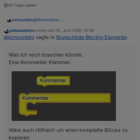
20 Tagen später
iomountain
@
thewhobox
habe fertig: und würde die Neuerungen ungern
iomountain
schrieb am
26. Juni 2019, 10:38
wieder aufgeben.
zuletzt editiert von
Offline
@
iomountain
sagte in
Wunschliste Blockly-Elemente
:
Was ich noch brauchen könnte:
Eine Kommentar Klammer:
Was ich noch brauchen könnte:
Eine Kommentar Klammer:
Wäre auch Hilfreich um einen komplette Blöcke zu
kopieren.
Wäre auch Hilfreich um einen komplette Blöcke zu
kopieren.