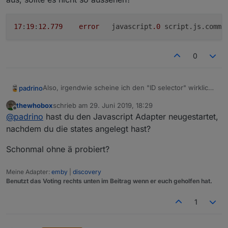
17
:
19
:
12.779
error
	javascript
.0
 script.js.commo
0
Also, irgendwie scheine ich den "ID selector" wirklich
padrino
nicht zu verstehen. :(
thewhobox
schrieb am
29. Juni 2019, 18:29
Meins Skript
zuletzt editiert von
Offline
@
padrino
hast du den Javascript Adapter neugestartet,
nachdem du die states angelegt hast?
Schonmal ohne ä probiert?
var Liste;

Meine Adapter:
emby
|
discovery
gibt bei folgender Situation
Benutzt das Voting rechts unten im Beitrag wenn er euch geholfen hat.
Liste = Array.prototype.slice.apply($('channel
1