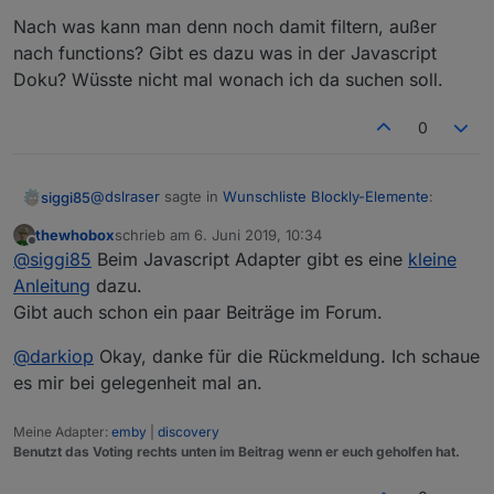
Nach was kann man denn noch damit filtern, außer
nach functions? Gibt es dazu was in der Javascript
Doku? Wüsste nicht mal wonach ich da suchen soll.
0
@
dslraser
sagte in
Wunschliste Blockly-Elemente
:
siggi85
thewhobox
schrieb am
6. Juni 2019, 10:34
zuletzt editiert von
Offline
@
Supermicha
@
siggi85
Beim Javascript Adapter gibt es eine
kleine
@
thewhobox
Anleitung
dazu.
Nach was kann man denn noch damit filtern, außer
Gibt auch schon ein paar Beiträge im Forum.
nach functions? Gibt es dazu was in der Javascript
so wie hier
hat es bei mir schon mal funktioniert,
Doku? Wüsste nicht mal wonach ich da suchen soll.
aber aktuell bekomme ich mit genau der gleichen
@
darkiop
Okay, danke für die Rückmeldung. Ich schaue
Einstellung eine Fehlermeldung.
es mir bei gelegenheit mal an.
Wenn ich mir dann den Baustein in JS ansehe,
denke ich das da irgendwie diese hier " " nicht
Meine Adapter:
emby
|
discovery
passen...
Benutzt das Voting rechts unten im Beitrag wenn er euch geholfen hat.