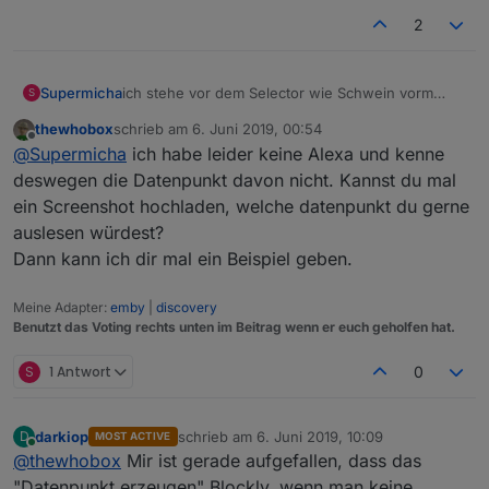
2
Javascript Adapter 4.1.13
Supermicha
ich stehe vor dem Selector wie Schwein vorm
S
Uhrwerk...
thewhobox
schrieb am
6. Juni 2019, 00:54
habe leider Null Plan von javascript... kann bisher
zuletzt editiert von
Offline
@
Supermicha
ich habe leider keine Alexa und kenne
nur Blockly...
deswegen die Datenpunkt davon nicht. Kannst du mal
ein Screenshot hochladen, welche datenpunkt du gerne
auslesen würdest?
Dann kann ich dir mal ein Beispiel geben.
Meine Adapter:
emby
|
discovery
Benutzt das Voting rechts unten im Beitrag wenn er euch geholfen hat.
S
1 Antwort
0
darkiop
schrieb am
6. Juni 2019, 10:09
D
MOST ACTIVE
zuletzt editiert von
Online
@
thewhobox
Mir ist gerade aufgefallen, dass das
"Datenpunkt erzeugen" Blockly, wenn man keine