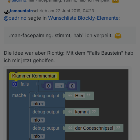
padrino
iomountain
schrieb am
27. Juni 2019, 04:23
zuletzt editiert von
Offline
@
padrino
sagte in
Wunschliste Blockly-Elemente
:
:man-facepalming: stimmt, hab' ich verpeilt.
Die Idee war aber Richtig: Mit dem "Falls Baustein" hab
ich mir jetzt geholfen: