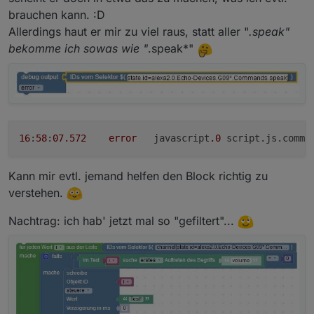
brauchen kann. :D
Allerdings haut er mir zu viel raus, statt aller "
.speak"
bekomme ich sowas wie "
.speak*"
16
:
58
:
07.572
error
	javascript
.0
 script.js.commo
Kann mir evtl. jemand helfen den Block richtig zu
verstehen.
Nachtrag: ich hab' jetzt mal so "gefiltert"...