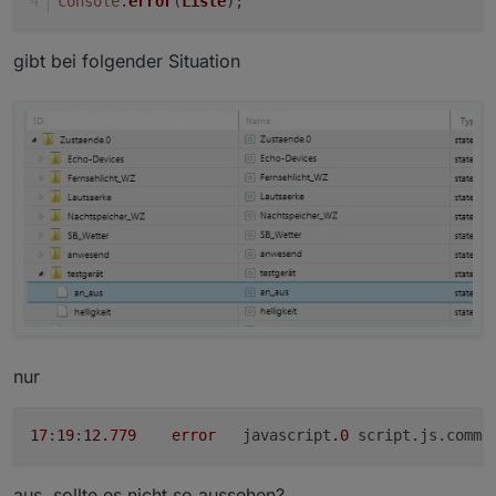
console
.
error
(
Liste
);
gibt bei folgender Situation
nur
17
:
19
:
12.779
error
	javascript
.0
aus, sollte es nicht so aussehen?