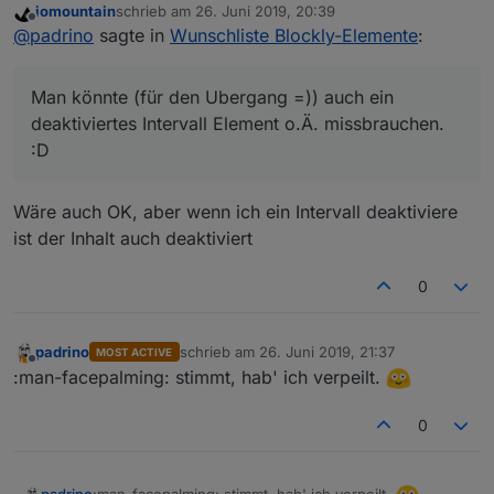
iomountain
schrieb am
26. Juni 2019, 20:39
zuletzt editiert von
Offline
@
padrino
sagte in
Wunschliste Blockly-Elemente
:
Man könnte (für den Ubergang =)) auch ein
deaktiviertes Intervall Element o.Ä. missbrauchen.
:D
Wäre auch OK, aber wenn ich ein Intervall deaktiviere
ist der Inhalt auch deaktiviert
0
padrino
schrieb am
26. Juni 2019, 21:37
MOST ACTIVE
zuletzt editiert von
Offline
:man-facepalming: stimmt, hab' ich verpeilt.
0
:man-facepalming: stimmt, hab' ich verpeilt.