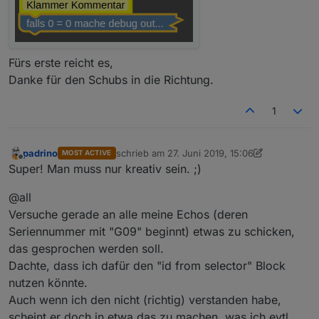
Fürs erste reicht es,
Danke für den Schubs in die Richtung.
1
padrino
schrieb am
27. Juni 2019, 15:06
MOST ACTIVE
zuletzt editiert von padrino
Offline
Super! Man muss nur kreativ sein. ;)
@all
Versuche gerade an alle meine Echos (deren
Seriennummer mit "G09" beginnt) etwas zu schicken,
das gesprochen werden soll.
Dachte, dass ich dafür den "id from selector" Block
nutzen könnte.
Auch wenn ich den nicht (richtig) verstanden habe,
scheint er doch in etwa das zu machen, was ich evtl.