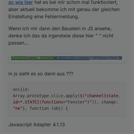
so wie hier
hat es bei mir schon mal funktioniert,
aber aktuell bekomme ich mit genau der gleichen
Einstellung eine Fehlermeldung.
Javascript Adapter 4.1.13
Wenn ich mir dann den Baustein in JS ansehe,
denke ich das da irgendwie diese hier " " nicht
passen...
in js sieht es so dann aus ???
on({
id
:
Array.prototype.
slice
.apply($(
"channel[state.
id=*.STATE](functions="
Fenste
r")"
)), change:
"ne"
}, function (obj) {
Javascript Adapter 4.1.13