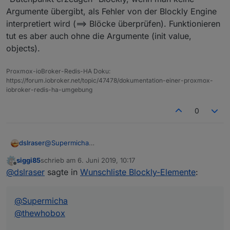
Argumente übergibt, als Fehler von der Blockly Engine
interpretiert wird (==> Blöcke überprüfen). Funktionieren
tut es aber auch ohne die Argumente (init value,
objects).
Proxmox-ioBroker-Redis-HA Doku:
https://forum.iobroker.net/topic/47478/dokumentation-einer-proxmox-
iobroker-redis-ha-umgebung
0
@
Supermicha
dslraser
@
thewhobox
siggi85
schrieb am
6. Juni 2019, 10:17
so wie hier
hat es bei mir schon mal funktioniert, aber
zuletzt editiert von
Offline
@
dslraser
sagte in
Wunschliste Blockly-Elemente
:
aktuell bekomme ich mit genau der gleichen
Einstellung eine Fehlermeldung.
Wenn ich mir dann den Baustein in JS ansehe, denke
ich das da irgendwie diese hier " " nicht passen...
@
Supermicha
@
thewhobox
in js sieht es so dann aus ???