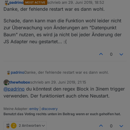
padrino
schrieb am
29. Juni 2019, 18:52
MOST ACTIVE
zuletzt editiert von
Offline
Danke, der fehlende restart war es dann wohl.
Schade, dann kann man die Funktion wohl leider nicht
zur Überwachung von Änderungen am "Datenpunkt
Baum" nutzen, es wird ja nicht bei jeder Änderung der
nur
JS Adapter neu gestartet... :(
0
aus, sollte es nicht so aussehen?
Danke, der fehlende restart war es dann wohl.
padrino
thewhobox
schrieb am
29. Juni 2019, 21:15
Schade, dann kann man die Funktion wohl leider nicht
zuletzt editiert von
Offline
@
padrino
du könntest den regex Block in 3inem trigger
zur Überwachung von Änderungen am "Datenpunkt
Baum" nutzen, es wird ja nicht bei jeder Änderung der
verwenden. Der funktioniert auch ohne Neustart.
JS Adapter neu gestartet... :(
Meine Adapter:
emby
|
discovery
Benutzt das Voting rechts unten im Beitrag wenn er euch geholfen hat.
Z
2 Antworten
0