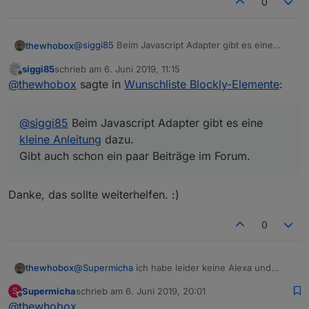
0
in js sieht es so dann aus ???
@
siggi85
Beim Javascript Adapter gibt es eine
thewhobox
kleine Anleitung
dazu.
Javascript Adapter 4.1.13
siggi85
schrieb am
6. Juni 2019, 11:15
Gibt auch schon ein paar Beiträge im Forum.
@
darkiop
Okay, danke für die Rückmeldung. Ich
zuletzt editiert von
Offline
@
thewhobox
sagte in
Wunschliste Blockly-Elemente
:
schaue es mir bei gelegenheit mal an.
@
siggi85
Beim Javascript Adapter gibt es eine
kleine Anleitung
dazu.
Gibt auch schon ein paar Beiträge im Forum.
Danke, das sollte weiterhelfen. :)
0
thewhobox
@
Supermicha
ich habe leider keine Alexa und
kenne deswegen die Datenpunkt davon nicht.
Supermicha
schrieb am
6. Juni 2019, 20:01
S
Kannst du mal ein Screenshot hochladen, welche
zuletzt editiert von
Offline
@
thewhobox
datenpunkt du gerne auslesen würdest?