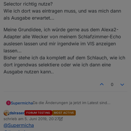
Selector richtig nutze?
Wie ich dort was eintragen muss, und was mich dann
als Ausgabe erwartet...
Meine Grundidee, ich würde gerne aus dem Alexa2-
Adapter alle Wecker von meinem Schlafzimmer-Echo
auslesen lassen und mir irgendwie im VIS anzeigen
lassen...
Bisher stehe ich da komplett auf dem Schlauch, wie ich
dort irgendwas selektiere oder wie ich dann eine
Ausgabe nutzen kann..
0
Da die Änderungen ja jetzt im Latest sind...
Supermicha
S
dslraser
FORUM TESTING
MOST ACTIVE
Kann mir mal irgendwer erklären, wie ich den ID-
Offline
schrieb am
5. Juni 2019, 20:27
Selector richtig nutze?
zuletzt editiert von dslraser
6. Mai 2019, 23:30
@
Supermicha
Wie ich dort was eintragen muss, und was mich
Meine Grundidee, ich würde gerne aus dem
dann als Ausgabe erwartet...
Alexa2-Adapter alle Wecker von meinem