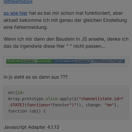
@
thewhobox
Schlafzimmer-Echo auslesen lassen und mir
irgendwie im VIS anzeigen lassen...
so wie hier
hat es bei mir schon mal funktioniert, aber
Bisher stehe ich da komplett auf dem Schlauch,
aktuell bekomme ich mit genau der gleichen Einstellung
wie ich dort irgendwas selektiere oder wie ich
eine Fehlermeldung.
dann eine Ausgabe nutzen kann..
Wenn ich mir dann den Baustein in JS ansehe, denke ich
das da irgendwie diese hier " " nicht passen...
in js sieht es so dann aus ???
on({
id
:
Array.prototype.
slice
.apply($(
"channel[state.id=*
.STATE](functions="
Fenste
r")"
)), change:
"ne"
},
function (obj) {
Javascript Adapter 4.1.13