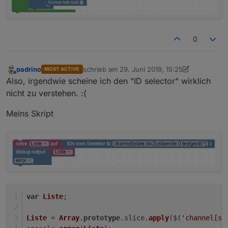
0
padrino
schrieb am
29. Juni 2019, 15:25
MOST ACTIVE
zuletzt editiert von padrino
Offline
Also, irgendwie scheine ich den "ID selector" wirklich
nicht zu verstehen. :(
Meins Skript
var
Liste
;
Liste
 = 
Array
.
prototype
.
slice
.
apply
($(
'channel[st