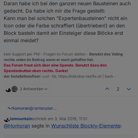
Vorschlag für einen neues Element.
Daran habe ich bei den ganzen neuen Bausteinen auch
Man sollte das Klientel für Blockly nicht aus den
Globale Funktionen aufrufen zu können.
gedacht. Da habe ich mir die Frage gestellt:
Augen verlieren.
Kann man bei solchen "Expertenbausteinen" nicht ein
Das sind meistens Leute, die noch nie etwas mit
Workaround wäre: In Blockly eine JS function
Programmen zu tun hatten. Da sollten die Bausteine
erstellen die dann halt das globale Skript
Icon oder die Farbe schraffiert (übertrieben!) an den
schon einfach gehalten werden. So etwas bedeutet
aufruft.
Block basteln damit ein Einsteiger diese Blöcke erst
für einen Baustein-Programmierer natürlich
einmal meidet?
Mehraufwand
Es ist halt Blockly, gedacht für Leute die keine
Programmiererfahrung haben und mal eben ein
kein Support per PN! - Fragen im Forum stellen -
Benutzt das Voting
Script basteln wollen.
rechts unten im Beitrag wenn er euch geholfen hat.
Das Forum freut sich über eine Spende. Benutzt dazu den
Spendenbutton oben rechts. Danke!
der Installationsfixer:
curl -fsL https://iobroker.net/fix.sh | bash -
2 Antworten
2
Homoran
@
rantanplan
Daran habe ich bei den ganzen neuen Bausteinen
iomountain
schrieb am
3. Mai 2019, 11:51
auch gedacht. Da habe ich mir die Frage gestellt:
zuletzt editiert von
Offline
@
Homoran
sagte in
Wunschliste Blockly-Elemente
:
Kann man bei solchen "Expertenbausteinen" nicht
ein Icon oder die Farbe schraffiert (übertrieben!) an
den Block basteln damit ein Einsteiger diese Blöcke