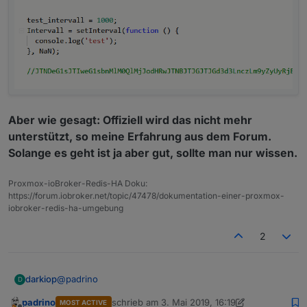
Aber wie gesagt: Offiziell wird das nicht mehr
unterstützt, so meine Erfahrung aus dem Forum.
Solange es geht ist ja aber gut, sollte man nur wissen.
Proxmox-ioBroker-Redis-HA Doku:
https://forum.iobroker.net/topic/47478/dokumentation-einer-proxmox-
iobroker-redis-ha-umgebung
2
@
padrino
darkiop
D
padrino
schrieb am
3. Mai 2019, 16:19
MOST ACTIVE
Hier mit dem Intervall, analog dazu funktioniert das mit