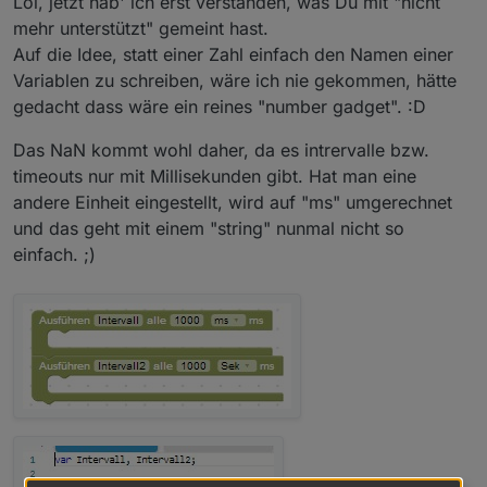
Lol, jetzt hab' ich erst verstanden, was Du mit "nicht
mehr unterstützt" gemeint hast.
Auf die Idee, statt einer Zahl einfach den Namen einer
Variablen zu schreiben, wäre ich nie gekommen, hätte
gedacht dass wäre ein reines "number gadget". :D
Das NaN kommt wohl daher, da es intrervalle bzw.
Aber wie gesagt: Offiziell wird das nicht mehr
timeouts nur mit Millisekunden gibt. Hat man eine
unterstützt, so meine Erfahrung aus dem Forum.
Solange es geht ist ja aber gut, sollte man nur wissen.
andere Einheit eingestellt, wird auf "ms" umgerechnet
und das geht mit einem "string" nunmal nicht so
einfach. ;)