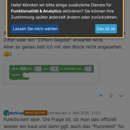
!
Hallo! Könnten wir bitte einige zusätzliche Dienste für
Funktionalität & Analytics
aktivieren? Sie können Ihre
Zustimmung später jederzeit ändern oder zurückziehen.
Lassen Sie mich wählen
Das ist ok
(bei Schleifen funktioniert der "Trick" z.B. nicht, da eine
Ziffer oder ein "Ziffern Gagdet" erwartet wird.
Aber so genau hatt ich mir den Block nicht angesehen.
)
0
darkiop
schrieb am
3. Mai 2019, 21:07
D
MOST ACTIVE
zuletzt editiert von
Offline
Funktioniert aber. Die Frage ist, ob man das offiziell
wieder ein baut und dann ggf. auch das "Puzzleteil" für