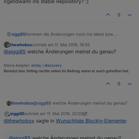
irgendwann ins stable Repository? :)
0
siggi85
Kommen die Änderungen noch ins latest bzw.
irgendwann ins stable Repository? :)
thewhobox
schrieb am
11. Mai 2019, 18:55
zuletzt editiert von
Offline
@
siggi85
welche Änderungen meinst du genau?
Meine Adapter:
emby
|
discovery
Benutzt das Voting rechts unten im Beitrag wenn er euch geholfen hat.
0
thewhobox
@
siggi85
welche Änderungen meinst du genau?
siggi85
schrieb am
11. Mai 2019, 20:03
zuletzt editiert von siggi85
5. Nov. 2019, 22:03
Offline
@
thewhobox
sagte in
Wunschliste Blockly-Elemente
:
@
siggi85
welche Änderungen meinst du genau?