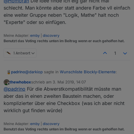
@
Homoran
Die Idee finde ich eig gar nicht mal
Kann man bei solchen "Expertenbausteinen" nicht
ein Icon oder die Farbe schraffiert (übertrieben!) an
schlecht. Man könnte aber statt andere Farbe vll einfach
den Block basteln damit ein Einsteiger diese Blöcke
eine weiter Gruppe neben "Logik, Mathe" halt noch
erst einmal meidet?
"Experte" oder so einfügen.
Meine Adapter:
emby
|
discovery
Benutzt das Voting rechts unten im Beitrag wenn er euch geholfen hat.
1 Antwort
1
@
darkiop
sagte in
Wunschliste Blockly-Elemente
:
padrino
thewhobox
schrieb am
3. Mai 2019, 14:07
zuletzt editiert von
Offline
@
padrino
Offiziell ist das wohl nicht mehr
@
padrino
Für die Abwerstkompatibilität müsste man
Unterstützt - aber meiner Erfahrung nach
aber das in einen zweiten Baustein machen, oder
Du meinst, das ging mal?
funktioniert es wenn der Zeitwerk auf ms steht.
komplizierter über eine Checkbox (was ich aber nicht
Wenn du dir den JS-Code anschaust, sollte kein
wirklich gut finden würde)
Hab' mal in den Code geschaut, denke Du hast Recht,
NaN an dieser stehen.
da ist keine Zauberei drin. ;)
Aus dem
timeout = setTimeout(function () {

Meine Adapter:
emby
|
discovery
Benutzt das Voting rechts unten im Beitrag wenn er euch geholfen hat.
müsste sich doch gut ein