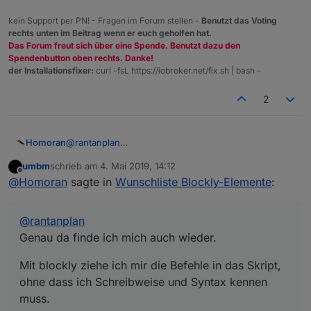
kein Support per PN! - Fragen im Forum stellen -
Benutzt das Voting
rechts unten im Beitrag wenn er euch geholfen hat.
Das Forum freut sich über eine Spende. Benutzt dazu den
Spendenbutton oben rechts. Danke!
der Installationsfixer:
curl -fsL https://iobroker.net/fix.sh | bash -
2
@
rantanplan
Homoran
Genau da finde ich mich auch wieder.
umbm
schrieb am
4. Mai 2019, 14:12
Mit blockly ziehe ich mir die Befehle in das Skript,
zuletzt editiert von
Offline
@
Homoran
sagte in
Wunschliste Blockly-Elemente
:
ohne dass ich Schreibweise und Syntax kennen
muss.
Da liegt mein Hauptproblem.
@
rantanplan
Ich traue mir zwar zu ein bestehendes Skript
(weitestgehend) nachzuvollziehen, aber nicht es in
Genau da finde ich mich auch wieder.
js korrekt zu erstellen.
Mit blockly ziehe ich mir die Befehle in das Skript,
ohne dass ich Schreibweise und Syntax kennen
muss.