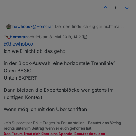
0
var zeit, timeout;

machen lassen, oder? :)
zeit = 5000;

Vielleicht ja auch ein zusätzlicher Block, der fest auf
thewhobox
@
Homoran
Die Idee finde ich eig gar nicht mal
timeout = setTimeout(function () {

"ms" steht, wegen der fehlenden Umrechnung?
@
thewhobox
nicht interessant? ;)
schlecht. Man könnte aber statt andere Farbe vll
Homoran
schrieb am
3. Mai 2019, 14:22
einfach eine weiter Gruppe neben "Logik, Mathe"
zuletzt editiert von Homoran
5. März 2019, 16:23
Nicht stören
@
thewhobox
halt noch "Experte" oder so einfügen.
Ich weiß nicht ob das geht:
in der Block-Auswahl eine horizontale Trennlinie?
Oben BASIC
Unten EXPERT
Dann bleiben die Expertenblöcke wenigstens im
richtigen Kontext
Wenn möglich mit den Überschriften
kein Support per PN! - Fragen im Forum stellen -
Benutzt das Voting
rechts unten im Beitrag wenn er euch geholfen hat.
Das Forum freut sich über eine Spende. Benutzt dazu den