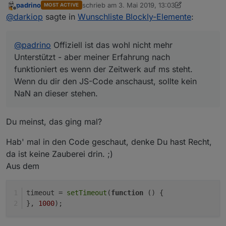
padrino
schrieb am
3. Mai 2019, 13:03
MOST ACTIVE
Zeitwerk auf ms steht. Wenn du dir den JS-Code
zuletzt editiert von padrino
5. März 2019, 15:0
Offline
@
darkiop
sagte in
Wunschliste Blockly-Elemente
:
anschaust, sollte kein NaN an dieser stehen.
@
padrino
Offiziell ist das wohl nicht mehr
Unterstützt - aber meiner Erfahrung nach
funktioniert es wenn der Zeitwerk auf ms steht.
Wenn du dir den JS-Code anschaust, sollte kein
NaN an dieser stehen.
Du meinst, das ging mal?
Hab' mal in den Code geschaut, denke Du hast Recht,
da ist keine Zauberei drin. ;)
Aus dem
timeout = 
setTimeout
(
function
 (
) {
}, 
1000
);