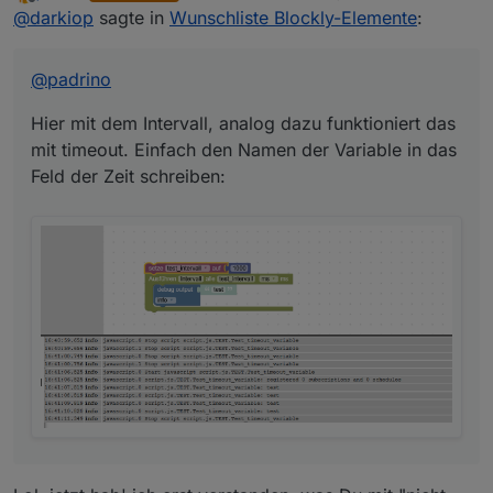
zuletzt editiert von padrino
5. März 2019, 18:3
Offline
@
darkiop
sagte in
Wunschliste Blockly-Elemente
:
timeout. Einfach den Namen der Variable in das Feld
der Zeit schreiben:
@
padrino
Hier mit dem Intervall, analog dazu funktioniert das
mit timeout. Einfach den Namen der Variable in das
Feld der Zeit schreiben:
Und hier mit dem Fehler wenn Sekunden oder Minuten
verwendet werden: