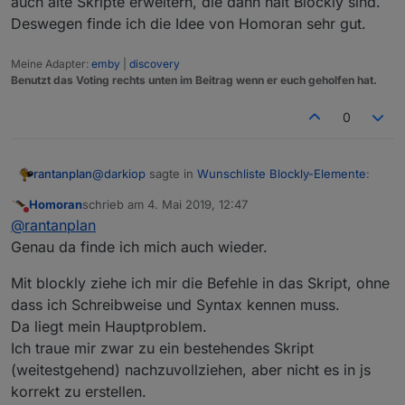
auch alte Skripte erweitern, die dann halt Blockly sind.
Deswegen finde ich die Idee von Homoran sehr gut.
Meine Adapter:
emby
|
discovery
Benutzt das Voting rechts unten im Beitrag wenn er euch geholfen hat.
0
@
darkiop
sagte in
Wunschliste Blockly-Elemente
:
rantanplan
Homoran
schrieb am
4. Mai 2019, 12:47
zuletzt editiert von
Nicht stören
Zum Thema von oben, Zielgruppe für Blockly:
@
rantanplan
Ja die Hauptzielgruppe ist sicher der
Genau da finde ich mich auch wieder.
Aus Anfängern werden machmal Fortgeschrittene.
Anwender der nicht Programmieren kann.
Und die Begehrlichkeiten wachsen ziemlich schnell.
Aber auch der fortgeschrittene nutzt sicher an
Mit blockly ziehe ich mir die Befehle in das Skript, ohne
Da sollte Blockly keine Einbahnstrasse sein.
Blockly sollte/muss erweitert werden, aber immer
der ein oder anderen Stelle Blockly. Ich finde
dass ich Schreibweise und Syntax kennen muss.
Den Spruch "na dann sollen die doch JS lernen"
mit dem Hintergrund, das es Blockly ist.
es für SmartHome Themen sehr nützlich mit
finde ich immer sehr unangebracht und weltfremd.
Da liegt mein Hauptproblem.
Blockly zu arbeiten.
Ich traue mir zwar zu ein bestehendes Skript
(weitestgehend) nachzuvollziehen, aber nicht es in js
korrekt zu erstellen.