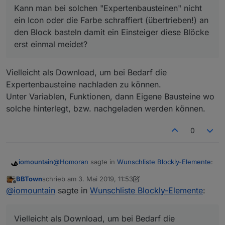
Kann man bei solchen "Expertenbausteinen" nicht
erst einmal meidet?
ein Icon oder die Farbe schraffiert (übertrieben!) an
den Block basteln damit ein Einsteiger diese Blöcke
erst einmal meidet?
Vielleicht als Download, um bei Bedarf die
Expertenbausteine nachladen zu können.
Unter Variablen, Funktionen, dann Eigene Bausteine wo
solche hinterlegt, bzw. nachgeladen werden können.
0
@
Homoran
sagte in
Wunschliste Blockly-Elemente
:
iomountain
BBTown
schrieb am
3. Mai 2019, 11:53
zuletzt editiert von BBTown
5. März 2019, 13:56
Offline
Kann man bei solchen "Expertenbausteinen"
@
iomountain
sagte in
Wunschliste Blockly-Elemente
:
nicht ein Icon oder die Farbe schraffiert
Vielleicht als Download, um bei Bedarf die
(übertrieben!) an den Block basteln damit ein
Expertenbausteine nachladen zu können.
Vielleicht als Download, um bei Bedarf die
Einsteiger diese Blöcke erst einmal meidet?