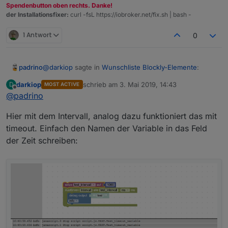
Spendenbutton oben rechts. Danke!
der Installationsfixer:
curl -fsL https://iobroker.net/fix.sh | bash -
1 Antwort
0
@
darkiop
sagte in
Wunschliste Blockly-Elemente
:
padrino
darkiop
schrieb am
3. Mai 2019, 14:43
D
MOST ACTIVE
zuletzt editiert von
Offline
@
padrino
@
padrino
Offiziell ist das wohl nicht mehr
Unterstützt - aber meiner Erfahrung nach
Du meinst, das ging mal?
funktioniert es wenn der Zeitwerk auf ms steht.
Hier mit dem Intervall, analog dazu funktioniert das mit
Wenn du dir den JS-Code anschaust, sollte kein
timeout. Einfach den Namen der Variable in das Feld
Hab' mal in den Code geschaut, denke Du hast Recht,
NaN an dieser stehen.
der Zeit schreiben:
da ist keine Zauberei drin. ;)
Aus dem
timeout = setTimeout(function () {

müsste sich doch gut ein
var zeit, timeout;

machen lassen, oder? :)
zeit = 5000;

Vielleicht ja auch ein zusätzlicher Block, der fest auf
timeout = setTimeout(function () {

"ms" steht, wegen der fehlenden Umrechnung?
@
thewhobox
nicht interessant? ;)