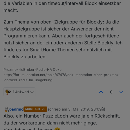
die Variablen in den timeout/intervall Block einsetzbar
macht.
Zum Thema von oben, Zielgruppe für Blockly: Ja die
Hauptzielgruppe ist sicher der Anwender der nicht
Programmieren kann. Aber auch der fortgeschrittene
nutzt sicher an der ein oder anderen Stelle Blockly. Ich
finde es für SmartHome Themen sehr nützlich mit
Blockly zu arbeiten.
Proxmox-ioBroker-Redis-HA Doku:
https://forum.iobroker.net/topic/47478/dokumentation-einer-proxmox-
iobroker-redis-ha-umgebung
1 Antwort
0
padrino
schrieb am
3. Mai 2019, 23:09
MOST ACTIVE
zuletzt editiert von padrino
5. Apr. 2019, 01:16
Offline
Also, ein Number PuzzleLoch wäre ja ein Rückschritt,
da der workaround dann nicht mehr ginge.
Von daher evtl. besser