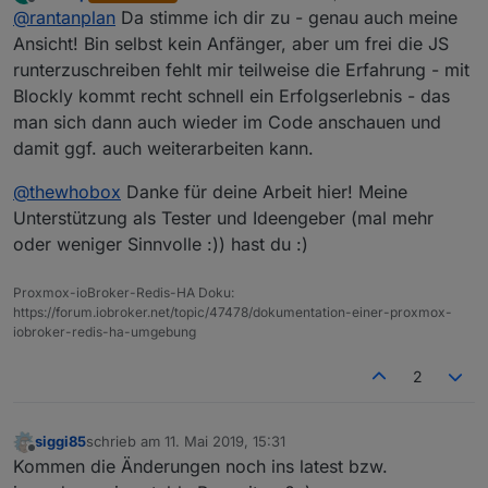
zuletzt editiert von
Offline
@
rantanplan
Da stimme ich dir zu - genau auch meine
Zum Thema von oben, Zielgruppe für Blockly:
Ja die Hauptzielgruppe ist sicher der
Ansicht! Bin selbst kein Anfänger, aber um frei die JS
Aus Anfängern werden machmal Fortgeschrittene.
Anwender der nicht Programmieren kann.
runterzuschreiben fehlt mir teilweise die Erfahrung - mit
Und die Begehrlichkeiten wachsen ziemlich schnell.
Aber auch der fortgeschrittene nutzt sicher an
Blockly kommt recht schnell ein Erfolgserlebnis - das
Da sollte Blockly keine Einbahnstrasse sein.
Blockly sollte/muss erweitert werden, aber immer
der ein oder anderen Stelle Blockly. Ich finde
Den Spruch "na dann sollen die doch JS lernen"
mit dem Hintergrund, das es Blockly ist.
es für SmartHome Themen sehr nützlich mit
man sich dann auch wieder im Code anschauen und
finde ich immer sehr unangebracht und weltfremd.
Blockly zu arbeiten.
damit ggf. auch weiterarbeiten kann.
@
thewhobox
Danke für deine Arbeit hier! Meine
Unterstützung als Tester und Ideengeber (mal mehr
oder weniger Sinnvolle :)) hast du :)
Proxmox-ioBroker-Redis-HA Doku:
https://forum.iobroker.net/topic/47478/dokumentation-einer-proxmox-
iobroker-redis-ha-umgebung
2
siggi85
schrieb am
11. Mai 2019, 15:31
zuletzt editiert von
Offline
Kommen die Änderungen noch ins latest bzw.