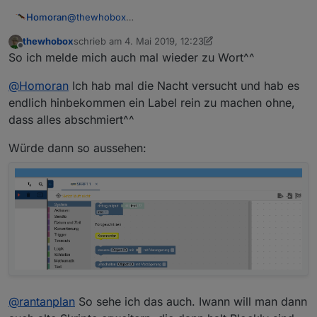
@
thewhobox
Homoran
Ich weiß nicht ob das geht:
thewhobox
schrieb am
4. Mai 2019, 12:23
in der Block-Auswahl eine horizontale Trennlinie?
zuletzt editiert von thewhobox
5. Apr. 2019, 14:24
Offline
So ich melde mich auch mal wieder zu Wort^^
Oben BASIC
Unten EXPERT
Dann bleiben die Expertenblöcke wenigstens im
@
Homoran
Ich hab mal die Nacht versucht und hab es
richtigen Kontext
Wenn möglich mit den Überschriften
endlich hinbekommen ein Label rein zu machen ohne,
dass alles abschmiert^^
Würde dann so aussehen:
@
rantanplan
So sehe ich das auch. Iwann will man dann