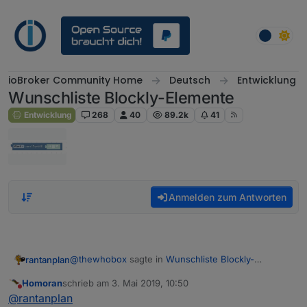
Weiter zum Inhalt
ioBroker Community Home
Deutsch
Entwicklung
Wunschliste Blockly-Elemente
Entwicklung
268
40
89.2k
41
Anmelden zum Antworten
@
thewhobox
sagte in
Wunschliste Blockly-
rantanplan
Elemente
:
Homoran
schrieb am
3. Mai 2019, 10:50
zuletzt editiert von
Nicht stören
@
rantanplan
Das wäre dann doch mal ein
@
rantanplan