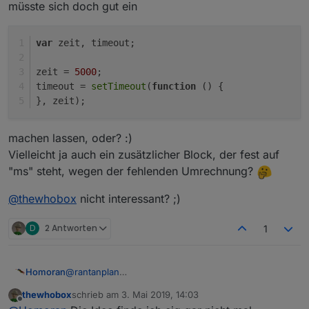
müsste sich doch gut ein
var
 zeit, timeout;
zeit = 
5000
;
timeout = 
setTimeout
(
function
 (
) {
}, zeit);
machen lassen, oder? :)
Vielleicht ja auch ein zusätzlicher Block, der fest auf
"ms" steht, wegen der fehlenden Umrechnung?
@
thewhobox
nicht interessant? ;)
D
2 Antworten
1
Homoran
@
rantanplan
Daran habe ich bei den ganzen neuen Bausteinen
thewhobox
schrieb am
3. Mai 2019, 14:03
auch gedacht. Da habe ich mir die Frage gestellt:
zuletzt editiert von
Offline