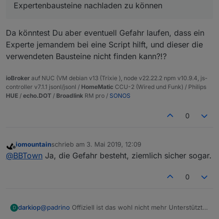
Unter Variablen, Funktionen, dann Eigene
Expertenbausteine nachladen zu können
Bausteine wo solche hinterlegt, bzw. nachgeladen
werden können.
Da könntest Du aber eventuell Gefahr laufen, dass ein
Experte jemandem bei eine Script hilft, und dieser die
verwendeten Bausteine nicht finden kann?!?
ioBroker
auf NUC (VM debian v13 (Trixie ), node v22.22.2 npm v10.9.4, js-
controller v7.1.1 jsonl/jsonl /
HomeMatic
CCU-2 (Wired und Funk) / Philips
HUE
/
echo.DOT
/
Broadlink
RM pro /
SONOS
0
iomountain
schrieb am
3. Mai 2019, 12:09
zuletzt editiert von
Offline
@
BBTown
Ja, die Gefahr besteht, ziemlich sicher sogar.
0
darkiop
@
padrino
Offiziell ist das wohl nicht mehr Unterstützt -
D
aber meiner Erfahrung nach funktioniert es wenn der