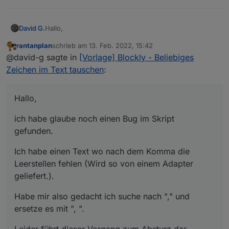
Hallo,
David G.
rantanplan
schrieb am
13. Feb. 2022, 15:42
ich habe glaube noch einen Bug im Skript gefunden.
zuletzt editiert von
Offline
@david-g sagte in
[Vorlage] Blockly - Beliebiges
Ich habe einen Text wo nach dem Komma die
Zeichen im Text tauschen
:
Leerstellen fehlen (Wird so von einem Adapter
geliefert.).
Habe mir also gedacht ich suche nach "," und ersetze
es mit ", ".
Hallo,
Leider führt dieser Vorgang zum Absturz der
Javascript Instanz.
ich habe glaube noch einen Bug im Skript
gefunden.
Ich habe einen Text wo nach dem Komma die
Leerstellen fehlen (Wird so von einem Adapter
geliefert.).
Habe mir also gedacht ich suche nach "," und
ersetze es mit ", ".
Leider führt dieser Vorgang zum Absturz der