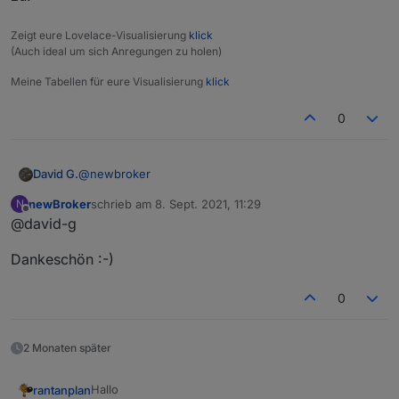
Zeigt eure Lovelace-Visualisierung
klick
(Auch ideal um sich Anregungen zu holen)
Meine Tabellen für eure Visualisierung
klick
0
@
newbroker
David G.
newBroker
schrieb am
8. Sept. 2021, 11:29
N
Ja,
zuletzt editiert von
Offline
@david-g
wird benötigt.
Dankeschön :-)
Da steckt die haupt Funktion und Logik vom Skript
drinnen.
Darauf greift der linke Teil während der Verarbeitung
0
zu.
2 Monaten später
Hallo
rantanplan