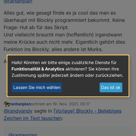
@
rantanplan
Hi,
Ist schon einige Zeit her. Damals gab es noch
ich finde das Skript ja cool und hätte es
Alles gut, wie gesagt finde es ja cool das man es
keinen Js-Block.
wahrscheinlich nicht hinbekommen. Da hat
überhaupt mit Blockly programmiert bekommt. Keine
jemand richtig Arbeit reingesteckt.
Frage: Hut ab für das Skript.
Ich habe mich auch schon geärgert, dass das
nicht im Blockly abgebildet ist, insb. da
Und vielleicht braucht man (hoffentlich) irgendwann
Javascript das als Boardmittel mitbringt (wie
meine Krücke auch nicht mehr. Eigentlich gehört dies
eigentlich jede Programmiersprache).
Funktion ins Blockly, alles andere ist Murks.
Andreas
Hallo! Könnten wir bitte einige zusätzliche Dienste für
Funktionalität & Analytics
aktivieren? Sie können Ihre
0
Zustimmung später jederzeit ändern oder zurückziehen.
Lassen Sie mich wählen
Das ist ok
@
rantanplan
RandyAndy
R
rantanplan
schrieb am
19. Nov. 2021, 00:17
Alles gut, wie gesagt finde es ja cool das man es
zuletzt editiert von
Offline
@
randyandy
sagte in
[Vorlage] Blockly - Beliebiges
überhaupt mit Blockly programmiert bekommt.
Keine Frage: Hut ab für das Skript.
Andreas
Zeichen im Text tauschen
:
Und vielleicht braucht man (hoffentlich)
irgendwann meine Krücke auch nicht mehr.
Eigentlich gehört dies Funktion ins Blockly, alles
@
rantanplan