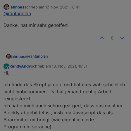
jahnbes
schrieb am
17. Nov. 2021, 18:41
Manchmal ist es notwendig unliebsame Zeichen aus
zuletzt editiert von
Offline
@
rantanplan
einem Text zu entfernen um diese z.B. in VIS
vernünftig darstellen zu können.
Der von
@
robson
gefundene Bug wurde behoben.
Danke, hat mir sehr geholfen!
Mit dem folgenden Blockly kann man jedes
Zeichen, ganze Wörter oder eine Folge von
Steuerzeichen gegen etwas anderes tauschen.
0
@
rantanplan
jahnbes
RandyAndy
schrieb am
18. Nov. 2021, 16:31
R
Danke, hat mir sehr geholfen!
zuletzt editiert von
Offline
Hi,
Hier der geänderte Export:
ich finde das Skript ja cool und hätte es wahrscheinlich
nicht hinbekommen. Da hat jemand richtig Arbeit
Spoiler
reingesteckt.
Ich habe mich auch schon geärgert, dass das nicht im
Bei Fragen, fragen.
Blockly abgebildet ist, insb. da Javascript das als
Grüße
Boardmittel mitbringt (wie eigentlich jede
Programmiersprache).