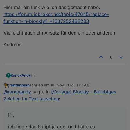
Hier mal ein Link wie ich das gemacht habe:
https://forum.iobroker.net/topic/47645/replace-
funktion-in-blockly?_=1637252488203
Vielleicht auch ein Ansatz für den ein oder anderen
Andreas
0
Hi,
RandyAndy
R
rantanplan
schrieb am
18. Nov. 2021, 17:49
ich finde das Skript ja cool und hätte es
zuletzt editiert von rantanplan
Offline
@
randyandy
sagte in
[Vorlage] Blockly - Beliebiges
wahrscheinlich nicht hinbekommen. Da hat jemand
richtig Arbeit reingesteckt.
Hier mal ein Link wie ich das gemacht habe:
Zeichen im Text tauschen
:
Ich habe mich auch schon geärgert, dass das nicht
https://forum.iobroker.net/topic/47645/replace-
im Blockly abgebildet ist, insb. da Javascript das als
funktion-in-blockly?_=1637252488203
Vielleicht auch ein Ansatz für den ein oder anderen
Boardmittel mitbringt (wie eigentlich jede
Hi,
Programmiersprache).
Andreas
ich finde das Skript ja cool und hätte es