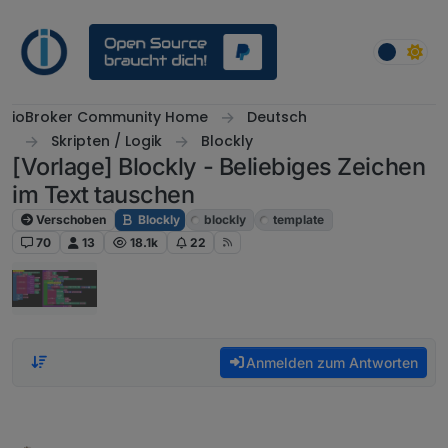
Weiter zum Inhalt
ioBroker Community Home
Deutsch
Skripten / Logik
Blockly
[Vorlage] Blockly - Beliebiges Zeichen
im Text tauschen
Verschoben
Blockly
blockly
template
70
13
18.1k
22
Anmelden zum Antworten