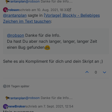
@
robson
Danke für die Info.
rantanplan
Da hast Du aber nach langer, langer, langer Zeit
robson
schrieb am
10. Aug. 2021, 18:33
R
einen Bug gefunden
Habe das Blockly geändert und im ersten Post neu
zuletzt editiert von robson
8. Nov. 2021, 08:02
Offline
@
rantanplan
sagte in
[Vorlage] Blockly - Beliebiges
hinterlegt.
Hier die Änderung.
Grüße
Zeichen im Text tauschen
:
@
robson
Danke für die Info.
Da hast Du aber nach langer, langer, langer Zeit
einen Bug gefunden
Sehe es als Kompliment für dich und dein Skript an ;)
0
28 Tagen später
@
robson
Danke für die Info.
rantanplan
Da hast Du aber nach langer, langer, langer Zeit
newBroker
schrieb am
7. Sept. 2021, 12:54
N
einen Bug gefunden
Habe das Blockly geändert und im ersten Post neu
zuletzt editiert von
Offline
Moin zusammen,