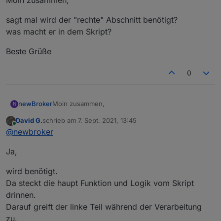
hinterlegt.
Hier die Änderung.
Grüße
sagt mal wird der "rechte" Abschnitt benötigt?
was macht er in dem Skript?
Beste Grüße
0
Moin zusammen,
newBroker
N
David G.
schrieb am
7. Sept. 2021, 13:45
sagt mal wird der "rechte" Abschnitt benötigt?
zuletzt editiert von
Online
@
newbroker
was macht er in dem Skript?
Beste Grüße
Ja,
wird benötigt.
Da steckt die haupt Funktion und Logik vom Skript
drinnen.
Darauf greift der linke Teil während der Verarbeitung
zu.