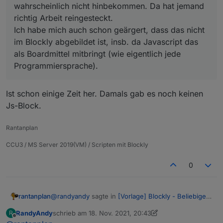
wahrscheinlich nicht hinbekommen. Da hat jemand
richtig Arbeit reingesteckt.
Ich habe mich auch schon geärgert, dass das nicht
im Blockly abgebildet ist, insb. da Javascript das
als Boardmittel mitbringt (wie eigentlich jede
Programmiersprache).
Ist schon einige Zeit her. Damals gab es noch keinen
Js-Block.
Rantanplan
CCU3 / MS Server 2019(VM) / Scripten mit Blockly
0
@
randyandy
sagte in
[Vorlage] Blockly - Beliebiges
rantanplan
Zeichen im Text tauschen
:
RandyAndy
schrieb am
18. Nov. 2021, 20:43
R
zuletzt editiert von RandyAndy
Offline