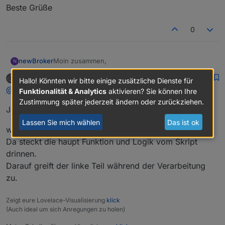
Beste Grüße
0
Moin zusammen,
newBroker
N
David G.
schrieb am
7. Sept. 2021, 13:45
sagt mal wird der "rechte" Abschnitt benötigt?
Hallo! Könnten wir bitte einige zusätzliche Dienste für
zuletzt editiert von
Online
@
newbroker
was macht er in dem Skript?
Funktionalität & Analytics
aktivieren? Sie können Ihre
Beste Grüße
Zustimmung später jederzeit ändern oder zurückziehen.
Ja,
Lassen Sie mich wählen
Das ist ok
wird benötigt.
Da steckt die haupt Funktion und Logik vom Skript
drinnen.
Darauf greift der linke Teil während der Verarbeitung
zu.
Zeigt eure Lovelace-Visualisierung
klick
(Auch ideal um sich Anregungen zu holen)