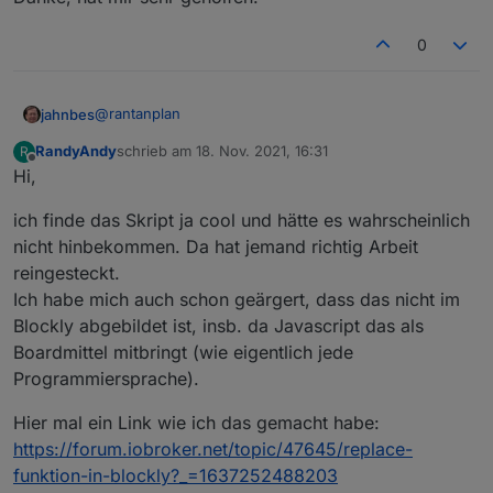
Zeichen, ganze Wörter oder eine Folge von
Steuerzeichen gegen etwas anderes tauschen.
0
@
rantanplan
jahnbes
RandyAndy
schrieb am
18. Nov. 2021, 16:31
R
Danke, hat mir sehr geholfen!
zuletzt editiert von
Offline
Hi,
Hier der geänderte Export:
ich finde das Skript ja cool und hätte es wahrscheinlich
nicht hinbekommen. Da hat jemand richtig Arbeit
Spoiler
reingesteckt.
Ich habe mich auch schon geärgert, dass das nicht im
Bei Fragen, fragen.
Blockly abgebildet ist, insb. da Javascript das als
Grüße
Boardmittel mitbringt (wie eigentlich jede
Programmiersprache).
Hier mal ein Link wie ich das gemacht habe:
https://forum.iobroker.net/topic/47645/replace-
funktion-in-blockly?_=1637252488203