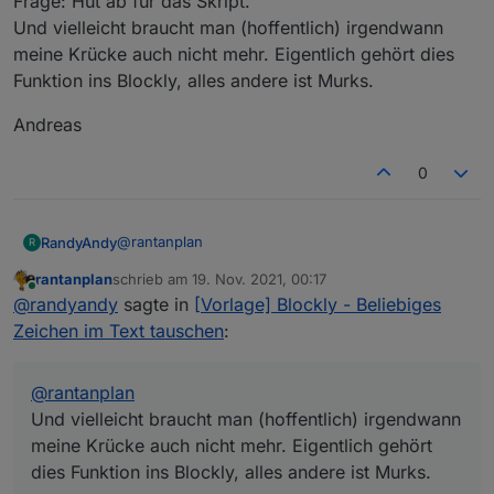
Frage: Hut ab für das Skript.
Ich habe mich auch schon geärgert, dass das
nicht im Blockly abgebildet ist, insb. da
Und vielleicht braucht man (hoffentlich) irgendwann
Javascript das als Boardmittel mitbringt (wie
meine Krücke auch nicht mehr. Eigentlich gehört dies
eigentlich jede Programmiersprache).
Funktion ins Blockly, alles andere ist Murks.
Andreas
0
@
rantanplan
RandyAndy
R
rantanplan
schrieb am
19. Nov. 2021, 00:17
Alles gut, wie gesagt finde es ja cool das man es
zuletzt editiert von
Online
@
randyandy
sagte in
[Vorlage] Blockly - Beliebiges
überhaupt mit Blockly programmiert bekommt.
Keine Frage: Hut ab für das Skript.
Andreas
Zeichen im Text tauschen
:
Und vielleicht braucht man (hoffentlich)
irgendwann meine Krücke auch nicht mehr.
Eigentlich gehört dies Funktion ins Blockly, alles
@
rantanplan
andere ist Murks.
Und vielleicht braucht man (hoffentlich) irgendwann
meine Krücke auch nicht mehr. Eigentlich gehört
dies Funktion ins Blockly, alles andere ist Murks.