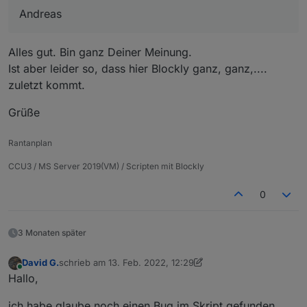
Andreas
Alles gut. Bin ganz Deiner Meinung.
Ist aber leider so, dass hier Blockly ganz, ganz,....
zuletzt kommt.
Grüße
Rantanplan
CCU3 / MS Server 2019(VM) / Scripten mit Blockly
0
3 Monaten später
David G.
schrieb am
13. Feb. 2022, 12:29
zuletzt editiert von David G.
Online
Hallo,
ich habe glaube noch einen Bug im Skript gefunden.