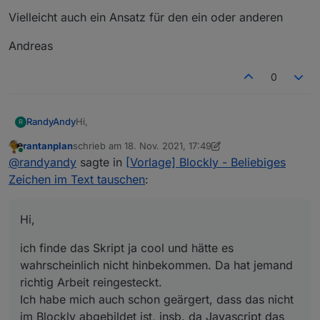
Vielleicht auch ein Ansatz für den ein oder anderen
Andreas
0
Hi,
RandyAndy
R
rantanplan
schrieb am
18. Nov. 2021, 17:49
ich finde das Skript ja cool und hätte es
zuletzt editiert von rantanplan
Online
@
randyandy
sagte in
[Vorlage] Blockly - Beliebiges
wahrscheinlich nicht hinbekommen. Da hat jemand
richtig Arbeit reingesteckt.
Hier mal ein Link wie ich das gemacht habe:
Zeichen im Text tauschen
:
Ich habe mich auch schon geärgert, dass das nicht
https://forum.iobroker.net/topic/47645/replace-
im Blockly abgebildet ist, insb. da Javascript das als
funktion-in-blockly?_=1637252488203
Vielleicht auch ein Ansatz für den ein oder anderen
Boardmittel mitbringt (wie eigentlich jede
Hi,
Programmiersprache).
Andreas
ich finde das Skript ja cool und hätte es
wahrscheinlich nicht hinbekommen. Da hat jemand
richtig Arbeit reingesteckt.
Ich habe mich auch schon geärgert, dass das nicht
im Blockly abgebildet ist, insb. da Javascript das