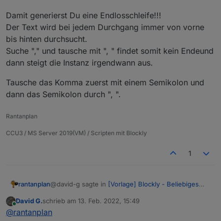
Damit generierst Du eine Endlosschleife!!!
Der Text wird bei jedem Durchgang immer von vorne
bis hinten durchsucht.
Suche "," und tausche mit ", " findet somit kein Endeund
dann steigt die Instanz irgendwann aus.
Tausche das Komma zuerst mit einem Semikolon und
dann das Semikolon durch ", ".
Rantanplan
CCU3 / MS Server 2019(VM) / Scripten mit Blockly
1
@david-g sagte in
[Vorlage] Blockly - Beliebiges
rantanplan
Zeichen im Text tauschen
:
David G.
schrieb am
13. Feb. 2022, 15:49
zuletzt editiert von
Online
Hallo,
@
rantanplan