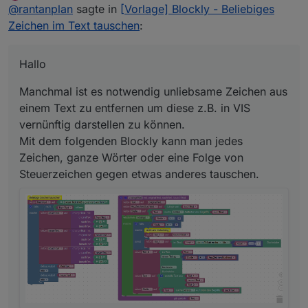
Offline
@
rantanplan
sagte in
[Vorlage] Blockly - Beliebiges
einem Text zu entfernen um diese z.B. in VIS
vernünftig darstellen zu können.
Der von
@
robson
gefundene Bug wurde behoben.
Zeichen im Text tauschen
:
Mit dem folgenden Blockly kann man jedes
Zeichen, ganze Wörter oder eine Folge von
Steuerzeichen gegen etwas anderes tauschen.
Hallo
Manchmal ist es notwendig unliebsame Zeichen aus
einem Text zu entfernen um diese z.B. in VIS
vernünftig darstellen zu können.
Mit dem folgenden Blockly kann man jedes
Zeichen, ganze Wörter oder eine Folge von
Hier der geänderte Export:
Steuerzeichen gegen etwas anderes tauschen.
Spoiler
Bei Fragen, fragen.
Grüße