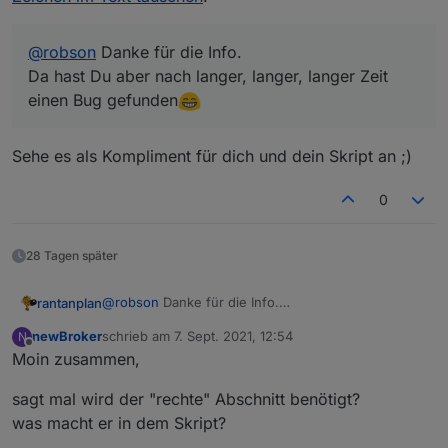
@
robson
Danke für die Info.
Da hast Du aber nach langer, langer, langer Zeit
einen Bug gefunden
Sehe es als Kompliment für dich und dein Skript an ;)
0
28 Tagen später
@
robson
Danke für die Info.
rantanplan
Da hast Du aber nach langer, langer, langer Zeit
newBroker
schrieb am
7. Sept. 2021, 12:54
N
einen Bug gefunden
Habe das Blockly geändert und im ersten Post neu
zuletzt editiert von
Offline
Moin zusammen,
hinterlegt.
Hier die Änderung.
Grüße
sagt mal wird der "rechte" Abschnitt benötigt?
was macht er in dem Skript?