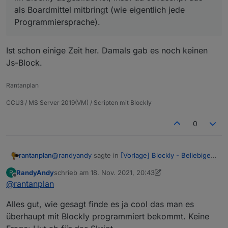
als Boardmittel mitbringt (wie eigentlich jede
Programmiersprache).
Ist schon einige Zeit her. Damals gab es noch keinen
Js-Block.
Rantanplan
CCU3 / MS Server 2019(VM) / Scripten mit Blockly
0
@
randyandy
sagte in
[Vorlage] Blockly - Beliebiges
rantanplan
Zeichen im Text tauschen
:
RandyAndy
schrieb am
18. Nov. 2021, 20:43
R
zuletzt editiert von RandyAndy
Offline
@
rantanplan
Hi,
Ist schon einige Zeit her. Damals gab es noch
ich finde das Skript ja cool und hätte es
Alles gut, wie gesagt finde es ja cool das man es
keinen Js-Block.
wahrscheinlich nicht hinbekommen. Da hat
überhaupt mit Blockly programmiert bekommt. Keine
jemand richtig Arbeit reingesteckt.