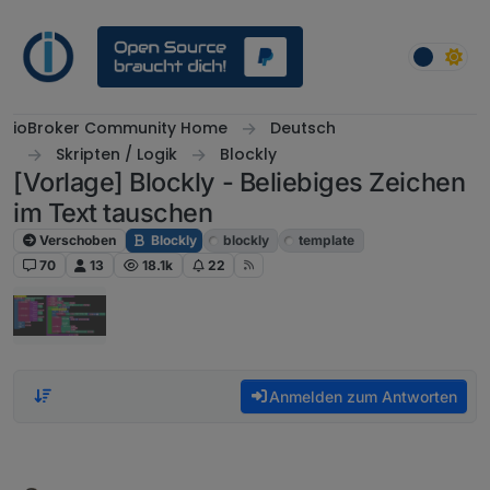
Weiter zum Inhalt
ioBroker Community Home
Deutsch
Skripten / Logik
Blockly
[Vorlage] Blockly - Beliebiges Zeichen
im Text tauschen
Verschoben
Blockly
blockly
template
70
13
18.1k
22
Anmelden zum Antworten