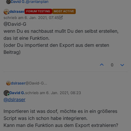
@
rantanplan
David G.
dslraser
FORUM TESTING
MOST ACTIVE
Hallo,
Offline
schrieb am
6. Jan. 2021, 07:45
zuletzt editiert von dslraser
1. Juni 2021, 09:29
@David-G
danke für deine Vorlage.
Baue Sie grad nach.
wenn Du es nachbaust mußt Du den selbst erstellen,
Aber irgendwie bin ich zu doof, den "change Text"
das ist eine Funktion.
Baustein zu finden.
(oder Du importierst den Export aus dem ersten
Kann mir jemand sagen, wie ich den erreiche?
Beitrag)
0
dslraser
@David-G
wenn Du es nachbaust mußt Du den selbst erstellen,
David G.
schrieb am
6. Jan. 2021, 08:23
das ist eine Funktion.
zuletzt editiert von
Online
@
dslraser
(oder Du importierst den Export aus dem ersten
Beitrag)
Importieren ist was doof, möchte es in ein größeres
Script was ich schon habe integrieren.
Kann man die Funktion aus dem Export extrahieren?