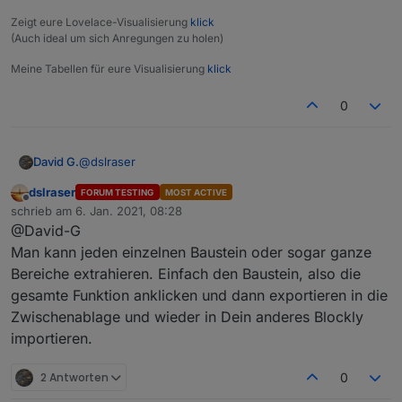
Zeigt eure Lovelace-Visualisierung
klick
(Auch ideal um sich Anregungen zu holen)
Meine Tabellen für eure Visualisierung
klick
0
@
dslraser
David G.
dslraser
FORUM TESTING
MOST ACTIVE
Importieren ist was doof, möchte es in ein größeres
Offline
schrieb am
6. Jan. 2021, 08:28
Script was ich schon habe integrieren.
zuletzt editiert von
@David-G
Kann man die Funktion aus dem Export extrahieren?
Man kann jeden einzelnen Baustein oder sogar ganze
Bereiche extrahieren. Einfach den Baustein, also die
gesamte Funktion anklicken und dann exportieren in die
Zwischenablage und wieder in Dein anderes Blockly
importieren.
2 Antworten
0