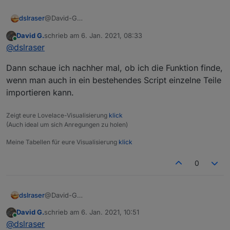
dslraser
@David-G
Man kann jeden einzelnen Baustein oder sogar ganze
David G.
schrieb am
6. Jan. 2021, 08:33
Bereiche extrahieren. Einfach den Baustein, also die
zuletzt editiert von
Online
@
dslraser
gesamte Funktion anklicken und dann exportieren in
die Zwischenablage und wieder in Dein anderes
Dann schaue ich nachher mal, ob ich die Funktion finde,
Blockly importieren.
wenn man auch in ein bestehendes Script einzelne Teile
importieren kann.
Zeigt eure Lovelace-Visualisierung
klick
(Auch ideal um sich Anregungen zu holen)
Meine Tabellen für eure Visualisierung
klick
0
dslraser
@David-G
Man kann jeden einzelnen Baustein oder sogar ganze
David G.
schrieb am
6. Jan. 2021, 10:51
Bereiche extrahieren. Einfach den Baustein, also die
zuletzt editiert von
Online
@
dslraser
gesamte Funktion anklicken und dann exportieren in