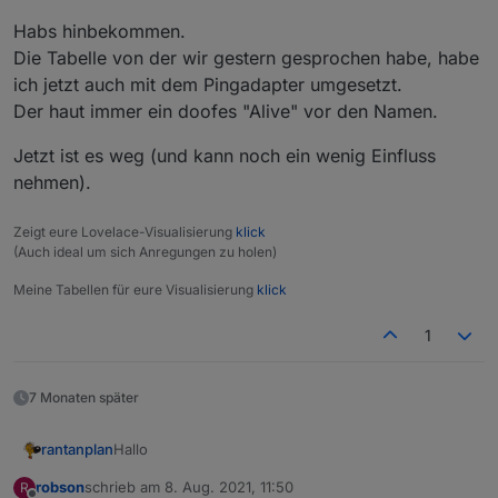
die Zwischenablage und wieder in Dein anderes
Habs hinbekommen.
Blockly importieren.
Die Tabelle von der wir gestern gesprochen habe, habe
ich jetzt auch mit dem Pingadapter umgesetzt.
Der haut immer ein doofes "Alive" vor den Namen.
Jetzt ist es weg (und kann noch ein wenig Einfluss
nehmen).
Zeigt eure Lovelace-Visualisierung
klick
(Auch ideal um sich Anregungen zu holen)
Meine Tabellen für eure Visualisierung
klick
1
7 Monaten später
Hallo
rantanplan
robson
schrieb am
8. Aug. 2021, 11:50
R
Manchmal ist es notwendig unliebsame Zeichen aus
zuletzt editiert von