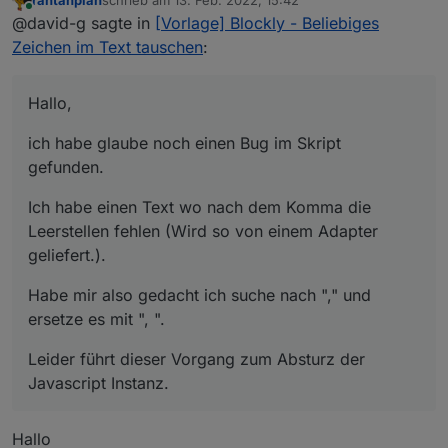
ich habe glaube noch einen Bug im Skript gefunden.
zuletzt editiert von
Online
@david-g sagte in
[Vorlage] Blockly - Beliebiges
Ich habe einen Text wo nach dem Komma die
Zeichen im Text tauschen
:
Leerstellen fehlen (Wird so von einem Adapter
geliefert.).
Habe mir also gedacht ich suche nach "," und ersetze
es mit ", ".
Hallo,
Leider führt dieser Vorgang zum Absturz der
Javascript Instanz.
ich habe glaube noch einen Bug im Skript
gefunden.
Ich habe einen Text wo nach dem Komma die
Leerstellen fehlen (Wird so von einem Adapter
geliefert.).
Habe mir also gedacht ich suche nach "," und
ersetze es mit ", ".
Leider führt dieser Vorgang zum Absturz der
Javascript Instanz.
Hallo