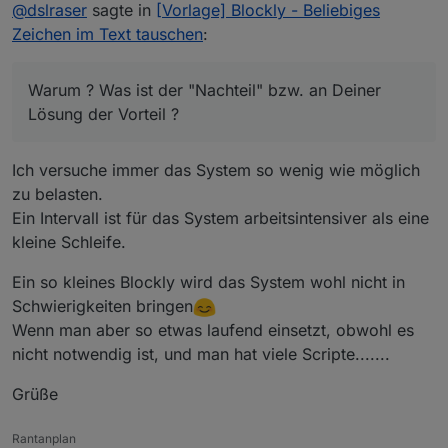
Offline
Ich finde nur den Intevall für diese Lösung etwas
@
dslraser
sagte in
[Vorlage] Blockly - Beliebiges
unglücklich.
Zeichen im Text tauschen
:
Warum ? Was ist der "Nachteil" bzw. an Deiner Lösung
der Vorteil ?
Warum ? Was ist der "Nachteil" bzw. an Deiner
Lösung der Vorteil ?
Ich versuche immer das System so wenig wie möglich
zu belasten.
Ein Intervall ist für das System arbeitsintensiver als eine
kleine Schleife.
Ein so kleines Blockly wird das System wohl nicht in
Schwierigkeiten bringen
Wenn man aber so etwas laufend einsetzt, obwohl es
nicht notwendig ist, und man hat viele Scripte.......
Grüße
Rantanplan