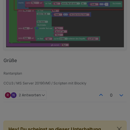
Hier der Export:
Spoiler
Bei Fragen, fragen.
Grüße
Falls "Teil_1" und "tauschtext" identisch sind, dann
Grüße
erstelle Text aus "Teil_1" und Teil_2".
Falls sie nicht identisch sind, dann erstelle Text aus
Rantanplan
"Teil_1", "tauschtext" und "Teil_2".
CCU3 / MS Server 2019(VM) / Scripten mit Blockly
R
N
2 Antworten
0
Hey! Du scheinst an dieser Unterhaltung