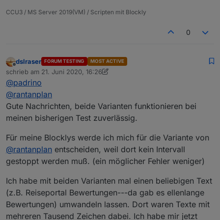
CCU3 / MS Server 2019(VM) / Scripten mit Blockly
0
dslraser
FORUM TESTING
MOST ACTIVE
Offline
schrieb am
21. Juni 2020, 16:26
zuletzt editiert von dslraser
@
padrino
@
rantanplan
Gute Nachrichten, beide Varianten funktionieren bei
meinen bisherigen Test zuverlässig.
Für meine Blocklys werde ich mich für die Variante von
@
rantanplan
entscheiden, weil dort kein Intervall
gestoppt werden muß. (ein möglicher Fehler weniger)
Ich habe mit beiden Varianten mal einen beliebigen Text
(z.B. Reiseportal Bewertungen---da gab es ellenlange
Bewertungen) umwandeln lassen. Dort waren Texte mit
mehreren Tausend Zeichen dabei. Ich habe mir jetzt