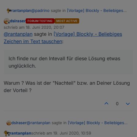
@
padrino
sagte in
[Vorlage] Blockly - Beliebiges
rantanplan
Zeichen im Text tauschen
:
dslraser
FORUM TESTING
MOST ACTIVE
Offline
@
rantanplan
schrieb am
18. Juni 2020, 20:07
zuletzt editiert von
Witzig, einen Ansatz mit Durchläufe = Länge
@
rantanplan
sagte in
[Vorlage] Blockly - Beliebiges
Ich finde nur den Intevall für diese Lösung etwas
durch 250 hatte ich zuerst auch, bis ich dann
Zeichen im Text tauschen
:
unglücklich.
gemerkt habe, war am Ende in meinem Code
Grüße
unnötig. :D
Ich finde nur den Intevall für diese Lösung etwas
unglücklich.
Warum ? Was ist der "Nachteil" bzw. an Deiner Lösung
der Vorteil ?
0
@
rantanplan
sagte in
[Vorlage] Blockly - Beliebiges
dslraser
Zeichen im Text tauschen
:
rantanplan
schrieb am
19. Juni 2020, 10:59
zuletzt editiert von