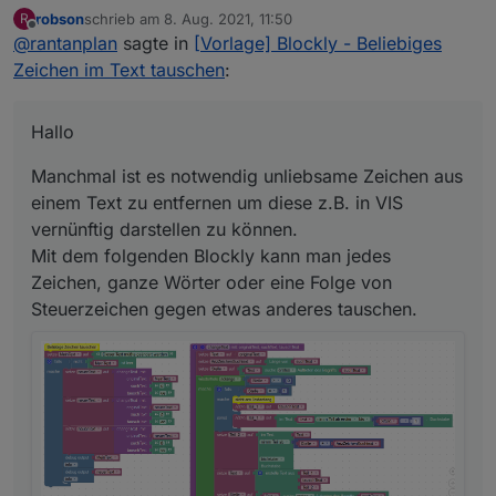
robson
schrieb am
8. Aug. 2021, 11:50
R
Manchmal ist es notwendig unliebsame Zeichen aus
zuletzt editiert von
Offline
@
rantanplan
sagte in
[Vorlage] Blockly - Beliebiges
einem Text zu entfernen um diese z.B. in VIS
vernünftig darstellen zu können.
Der von
@
robson
gefundene Bug wurde behoben.
Zeichen im Text tauschen
:
Mit dem folgenden Blockly kann man jedes
Zeichen, ganze Wörter oder eine Folge von
Steuerzeichen gegen etwas anderes tauschen.
Hallo
Manchmal ist es notwendig unliebsame Zeichen aus
einem Text zu entfernen um diese z.B. in VIS
vernünftig darstellen zu können.
Mit dem folgenden Blockly kann man jedes
Zeichen, ganze Wörter oder eine Folge von
Hier der geänderte Export:
Steuerzeichen gegen etwas anderes tauschen.
Spoiler
Bei Fragen, fragen.
Grüße