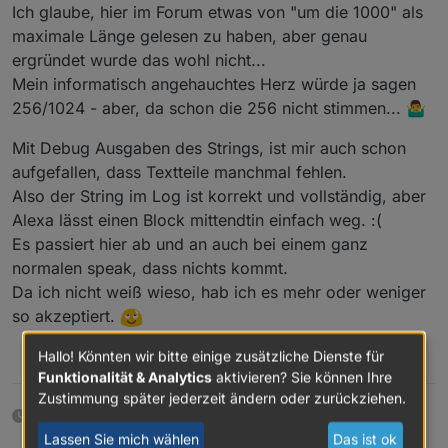
@
rantanplan
fehlen Textbereiche. (ich muß nochmal
Beim gleichen Text mit
@
padrino
seiner Variante
Ich glaube, hier im Forum etwas von "um die 1000" als
schauen, ob das ein Timing Problem ist, wenn man
endet die Ansage irgendwann und der letzte Teil fehlt
maximale Länge gelesen zu haben, aber genau
den Text ansagen lassen will)
in der Ansage...
Ich werde weiter testen und schauen woran es
ergründet wurde das wohl nicht...
liegt....
Mein informatisch angehauchtes Herz würde ja sagen
PS: es könnte auch sein, das die Geschichte mit den
Semikolons bei Alexa nicht bis ins Endlose reicht (also
256/1024 - aber, da schon die 256 nicht stimmen... 🤷‍♂️
z.B. max 5 ?) oder ist so eine Ansage zeitlich begrenzt
?
Mit Debug Ausgaben des Strings, ist mir auch schon
@
padrino
, weißt Du da was ?
aufgefallen, dass Textteile manchmal fehlen.
Also der String im Log ist korrekt und vollständig, aber
Alexa lässt einen Block mittendtin einfach weg. :(
Es passiert hier ab und an auch bei einem ganz
normalen speak, dass nichts kommt.
Da ich nicht weiß wieso, hab ich es mehr oder weniger
so akzeptiert.
Hallo! Könnten wir bitte einige zusätzliche Dienste für
0
Funktionalität & Analytics
aktivieren? Sie können Ihre
Zustimmung später jederzeit ändern oder zurückziehen.
7 Monaten später
Lassen Sie mich wählen
Das ist ok