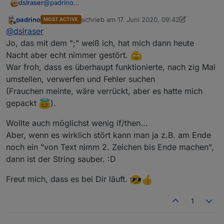
@
padrino
dslraser
funktioniert bei mir auch.
Danke dafür, mir fehlte
padrino
schrieb am
17. Juni 2020, 09:42
MOST ACTIVE
Es ist auch tatsächlich ein Zeichen mehr als vorher
die Idee dazu. Bei mir ist zwar an der ersten Stelle
zuletzt editiert von padrino
Offline
@
dslraser
(das erste Semikolon am Anfang)
auch ein Semikolon, aber das stört in der Ansage nicht
und läßt sich bestimmt auch noch weg bekommen.
Jo, das mit dem ";" weiß ich, hat mich dann heute
Nacht aber echt nimmer gestört.
Blockly
War froh, dass es überhaupt funktionierte, nach zig Mal
umstellen, verwerfen und Fehler suchen
(Frauchen meinte, wäre verrückt, aber es hatte mich
Log
gepackt
).
Wollte auch möglichst wenig if/then...
Aber, wenn es wirklich stört kann man ja z.B. am Ende
noch ein "von Text nimm 2. Zeichen bis Ende machen",
dann ist der String sauber. :D
Freut mich, dass es bei Dir läuft.
1