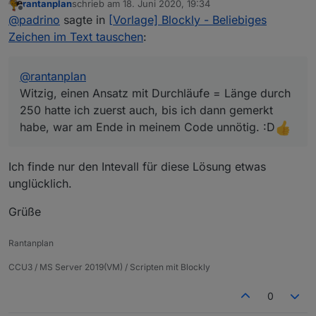
rantanplan
schrieb am
18. Juni 2020, 19:34
250 hatte ich zuerst auch, bis ich dann gemerkt habe,
zuletzt editiert von
Offline
@
padrino
sagte in
[Vorlage] Blockly - Beliebiges
war am Ende in meinem Code unnötig. :D
Zeichen im Text tauschen
:
@
rantanplan
Witzig, einen Ansatz mit Durchläufe = Länge durch
250 hatte ich zuerst auch, bis ich dann gemerkt
habe, war am Ende in meinem Code unnötig. :D
Ich finde nur den Intevall für diese Lösung etwas
unglücklich.
Grüße
Rantanplan
CCU3 / MS Server 2019(VM) / Scripten mit Blockly
0