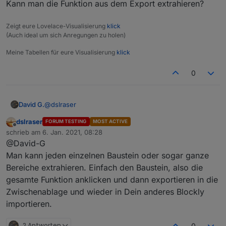
Kann man die Funktion aus dem Export extrahieren?
Zeigt eure Lovelace-Visualisierung
klick
(Auch ideal um sich Anregungen zu holen)
Meine Tabellen für eure Visualisierung
klick
0
@
dslraser
David G.
dslraser
FORUM TESTING
MOST ACTIVE
Importieren ist was doof, möchte es in ein größeres
Offline
schrieb am
6. Jan. 2021, 08:28
Script was ich schon habe integrieren.
zuletzt editiert von
@David-G
Kann man die Funktion aus dem Export extrahieren?
Man kann jeden einzelnen Baustein oder sogar ganze
Bereiche extrahieren. Einfach den Baustein, also die
gesamte Funktion anklicken und dann exportieren in die
Zwischenablage und wieder in Dein anderes Blockly
importieren.
2 Antworten
0