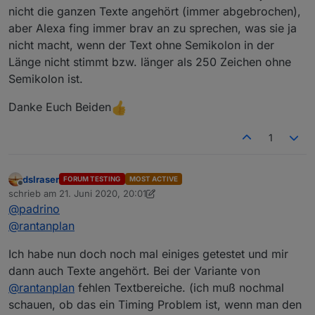
nicht die ganzen Texte angehört (immer abgebrochen),
aber Alexa fing immer brav an zu sprechen, was sie ja
nicht macht, wenn der Text ohne Semikolon in der
Länge nicht stimmt bzw. länger als 250 Zeichen ohne
Semikolon ist.
Danke Euch Beiden
1
dslraser
FORUM TESTING
MOST ACTIVE
Offline
schrieb am
21. Juni 2020, 20:01
zuletzt editiert von dslraser
@
padrino
@
rantanplan
Ich habe nun doch noch mal einiges getestet und mir
dann auch Texte angehört. Bei der Variante von
@
rantanplan
fehlen Textbereiche. (ich muß nochmal
schauen, ob das ein Timing Problem ist, wenn man den