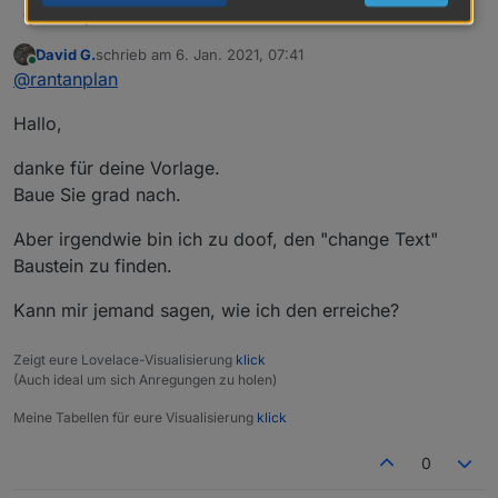
Hallo
rantanplan
David G.
schrieb am
6. Jan. 2021, 07:41
Manchmal ist es notwendig unliebsame Zeichen aus
zuletzt editiert von
Online
@
rantanplan
einem Text zu entfernen um diese z.B. in VIS
vernünftig darstellen zu können.
Der von
@
robson
gefundene Bug wurde behoben.
Hallo,
Mit dem folgenden Blockly kann man jedes
Zeichen, ganze Wörter oder eine Folge von
Steuerzeichen gegen etwas anderes tauschen.
danke für deine Vorlage.
Baue Sie grad nach.
Aber irgendwie bin ich zu doof, den "change Text"
Baustein zu finden.
Kann mir jemand sagen, wie ich den erreiche?
Hier der geänderte Export:
Zeigt eure Lovelace-Visualisierung
klick
Spoiler
(Auch ideal um sich Anregungen zu holen)
Meine Tabellen für eure Visualisierung
klick
Bei Fragen, fragen.
0
Grüße