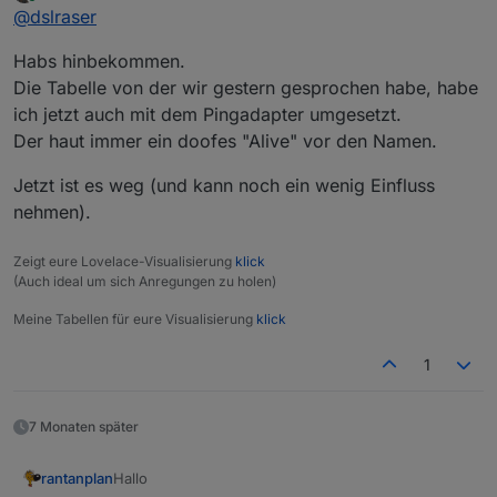
zuletzt editiert von
Online
@
dslraser
gesamte Funktion anklicken und dann exportieren in
die Zwischenablage und wieder in Dein anderes
Habs hinbekommen.
Blockly importieren.
Die Tabelle von der wir gestern gesprochen habe, habe
ich jetzt auch mit dem Pingadapter umgesetzt.
Der haut immer ein doofes "Alive" vor den Namen.
Jetzt ist es weg (und kann noch ein wenig Einfluss
nehmen).
Zeigt eure Lovelace-Visualisierung
klick
(Auch ideal um sich Anregungen zu holen)
Meine Tabellen für eure Visualisierung
klick
1
7 Monaten später
Hallo
rantanplan