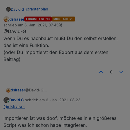
@
rantanplan
David G.
dslraser
FORUM TESTING
MOST ACTIVE
Hallo,
Offline
schrieb am
6. Jan. 2021, 07:45
zuletzt editiert von dslraser
1. Juni 2021, 09:29
@David-G
danke für deine Vorlage.
Baue Sie grad nach.
wenn Du es nachbaust mußt Du den selbst erstellen,
Aber irgendwie bin ich zu doof, den "change Text"
das ist eine Funktion.
Baustein zu finden.
(oder Du importierst den Export aus dem ersten
Kann mir jemand sagen, wie ich den erreiche?
Beitrag)
0
dslraser
@David-G
wenn Du es nachbaust mußt Du den selbst erstellen,
David G.
schrieb am
6. Jan. 2021, 08:23
das ist eine Funktion.
zuletzt editiert von
Online
@
dslraser
(oder Du importierst den Export aus dem ersten
Beitrag)
Importieren ist was doof, möchte es in ein größeres
Script was ich schon habe integrieren.