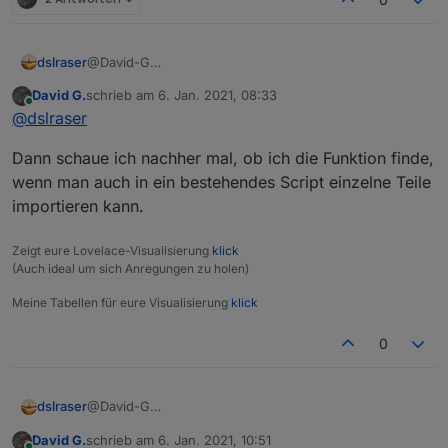
dslraser
@David-G
Man kann jeden einzelnen Baustein oder sogar ganze
David G.
schrieb am
6. Jan. 2021, 08:33
Bereiche extrahieren. Einfach den Baustein, also die
zuletzt editiert von
Online
@
dslraser
gesamte Funktion anklicken und dann exportieren in
die Zwischenablage und wieder in Dein anderes
Dann schaue ich nachher mal, ob ich die Funktion finde,
Blockly importieren.
wenn man auch in ein bestehendes Script einzelne Teile
importieren kann.
Zeigt eure Lovelace-Visualisierung
klick
(Auch ideal um sich Anregungen zu holen)
Meine Tabellen für eure Visualisierung
klick
0
dslraser
@David-G
Man kann jeden einzelnen Baustein oder sogar ganze
David G.
schrieb am
6. Jan. 2021, 10:51
Bereiche extrahieren. Einfach den Baustein, also die