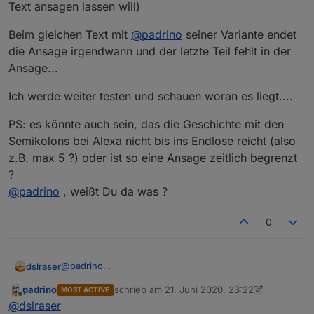
Text ansagen lassen will)
Beim gleichen Text mit
@
padrino
seiner Variante endet
die Ansage irgendwann und der letzte Teil fehlt in der
Ansage...
Ich werde weiter testen und schauen woran es liegt....
PS: es könnte auch sein, das die Geschichte mit den
Semikolons bei Alexa nicht bis ins Endlose reicht (also
z.B. max 5 ?) oder ist so eine Ansage zeitlich begrenzt
?
@
padrino
, weißt Du da was ?
0
@
padrino
dslraser
@
rantanplan
padrino
schrieb am
21. Juni 2020, 23:22
MOST ACTIVE
Ich habe nun doch noch mal einiges getestet und mir
zuletzt editiert von padrino
Offline
@
dslraser
dann auch Texte angehört. Bei der Variante von