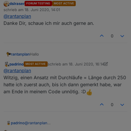
dslraser
FORUM TESTING
MOST ACTIVE
Probiert es doch mal so.
Offline
schrieb am
18. Juni 2020, 14:01
Da ich kein ALEXA habe, kann ich nicht überprüfen
zuletzt editiert von
@
rantanplan
welche Variante bessere Ergebnisse liefert.
Danke Dir, schaue ich mir auch gerne an.
Spoiler
0
Hallo
rantanplan
padrino
schrieb am
18. Juni 2020, 16:14
MOST ACTIVE
Probiert es doch mal so.
zuletzt editiert von padrino
Offline
@
rantanplan
Da ich kein ALEXA habe, kann ich nicht überprüfen
welche Variante bessere Ergebnisse liefert.
Witzig, einen Ansatz mit Durchläufe = Länge durch 250
hatte ich zuerst auch, bis ich dann gemerkt habe, war
Spoiler
am Ende in meinem Code unnötig. :D
0
padrino
@
rantanplan
Witzig, einen Ansatz mit Durchläufe = Länge durch