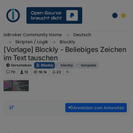
Weiter zum Inhalt
ioBroker Community Home
Deutsch
Skripten / Logik
Blockly
[Vorlage] Blockly - Beliebiges Zeichen
im Text tauschen
Verschoben
Blockly
blockly
template
70
13
18.1k
22
Anmelden zum Antworten