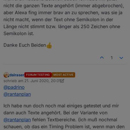
nicht die ganzen Texte angehört (immer abgebrochen),
aber Alexa fing immer brav an zu sprechen, was sie ja
nicht macht, wenn der Text ohne Semikolon in der
Länge nicht stimmt bzw. länger als 250 Zeichen ohne
Semikolon ist.
Danke Euch Beiden
1
dslraser
FORUM TESTING
MOST ACTIVE
Offline
schrieb am
21. Juni 2020, 20:01
zuletzt editiert von dslraser
@
padrino
@
rantanplan
Ich habe nun doch noch mal einiges getestet und mir
dann auch Texte angehört. Bei der Variante von
@
rantanplan
fehlen Textbereiche. (ich muß nochmal
schauen, ob das ein Timing Problem ist, wenn man den