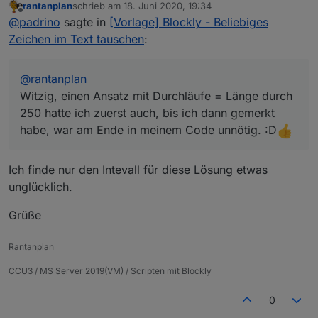
rantanplan
schrieb am
18. Juni 2020, 19:34
250 hatte ich zuerst auch, bis ich dann gemerkt habe,
zuletzt editiert von
Offline
@
padrino
sagte in
[Vorlage] Blockly - Beliebiges
war am Ende in meinem Code unnötig. :D
Zeichen im Text tauschen
:
@
rantanplan
Witzig, einen Ansatz mit Durchläufe = Länge durch
250 hatte ich zuerst auch, bis ich dann gemerkt
habe, war am Ende in meinem Code unnötig. :D
Ich finde nur den Intevall für diese Lösung etwas
unglücklich.
Grüße
Rantanplan
CCU3 / MS Server 2019(VM) / Scripten mit Blockly
0