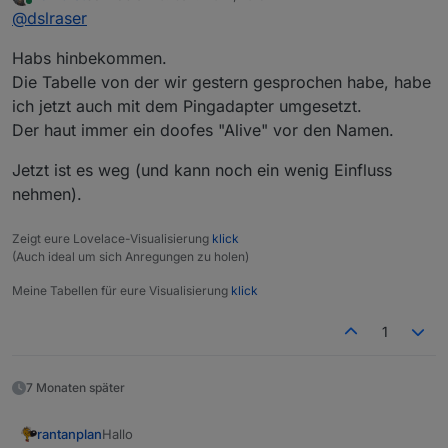
zuletzt editiert von
Online
@
dslraser
gesamte Funktion anklicken und dann exportieren in
die Zwischenablage und wieder in Dein anderes
Habs hinbekommen.
Blockly importieren.
Die Tabelle von der wir gestern gesprochen habe, habe
ich jetzt auch mit dem Pingadapter umgesetzt.
Der haut immer ein doofes "Alive" vor den Namen.
Jetzt ist es weg (und kann noch ein wenig Einfluss
nehmen).
Zeigt eure Lovelace-Visualisierung
klick
(Auch ideal um sich Anregungen zu holen)
Meine Tabellen für eure Visualisierung
klick
1
7 Monaten später
Hallo
rantanplan