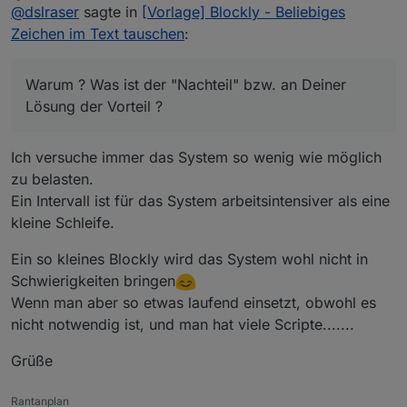
Offline
Ich finde nur den Intevall für diese Lösung etwas
@
dslraser
sagte in
[Vorlage] Blockly - Beliebiges
unglücklich.
Zeichen im Text tauschen
:
Warum ? Was ist der "Nachteil" bzw. an Deiner Lösung
der Vorteil ?
Warum ? Was ist der "Nachteil" bzw. an Deiner
Lösung der Vorteil ?
Ich versuche immer das System so wenig wie möglich
zu belasten.
Ein Intervall ist für das System arbeitsintensiver als eine
kleine Schleife.
Ein so kleines Blockly wird das System wohl nicht in
Schwierigkeiten bringen
Wenn man aber so etwas laufend einsetzt, obwohl es
nicht notwendig ist, und man hat viele Scripte.......
Grüße
Rantanplan