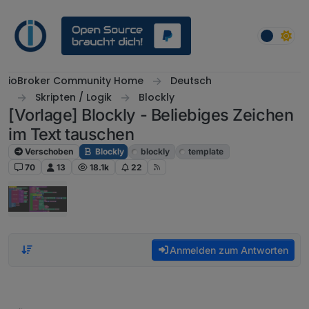
Weiter zum Inhalt
ioBroker Community Home
Deutsch
Skripten / Logik
Blockly
[Vorlage] Blockly - Beliebiges Zeichen
im Text tauschen
Verschoben
Blockly
blockly
template
70
13
18.1k
22
Anmelden zum Antworten