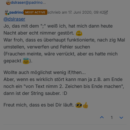
@
padrino
dslraser
funktioniert bei mir auch.
Danke dafür, mir fehlte
padrino
schrieb am
17. Juni 2020, 09:42
MOST ACTIVE
Es ist auch tatsächlich ein Zeichen mehr als vorher
die Idee dazu. Bei mir ist zwar an der ersten Stelle
zuletzt editiert von padrino
Online
@
dslraser
(das erste Semikolon am Anfang)
auch ein Semikolon, aber das stört in der Ansage nicht
und läßt sich bestimmt auch noch weg bekommen.
Jo, das mit dem ";" weiß ich, hat mich dann heute
Nacht aber echt nimmer gestört.
Blockly
War froh, dass es überhaupt funktionierte, nach zig Mal
umstellen, verwerfen und Fehler suchen
(Frauchen meinte, wäre verrückt, aber es hatte mich
Log
gepackt
).
Wollte auch möglichst wenig if/then...
Aber, wenn es wirklich stört kann man ja z.B. am Ende
noch ein "von Text nimm 2. Zeichen bis Ende machen",
dann ist der String sauber. :D
Freut mich, dass es bei Dir läuft.
1