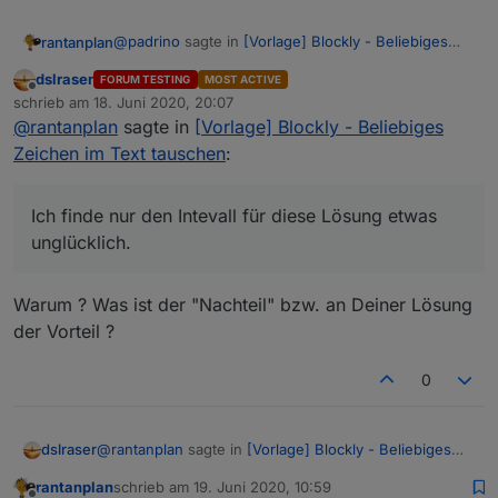
@
padrino
sagte in
[Vorlage] Blockly - Beliebiges
rantanplan
Zeichen im Text tauschen
:
dslraser
FORUM TESTING
MOST ACTIVE
Offline
@
rantanplan
schrieb am
18. Juni 2020, 20:07
zuletzt editiert von
Witzig, einen Ansatz mit Durchläufe = Länge
@
rantanplan
sagte in
[Vorlage] Blockly - Beliebiges
Ich finde nur den Intevall für diese Lösung etwas
durch 250 hatte ich zuerst auch, bis ich dann
Zeichen im Text tauschen
:
unglücklich.
gemerkt habe, war am Ende in meinem Code
Grüße
unnötig. :D
Ich finde nur den Intevall für diese Lösung etwas
unglücklich.
Warum ? Was ist der "Nachteil" bzw. an Deiner Lösung
der Vorteil ?
0
@
rantanplan
sagte in
[Vorlage] Blockly - Beliebiges
dslraser
Zeichen im Text tauschen
:
rantanplan
schrieb am
19. Juni 2020, 10:59
zuletzt editiert von