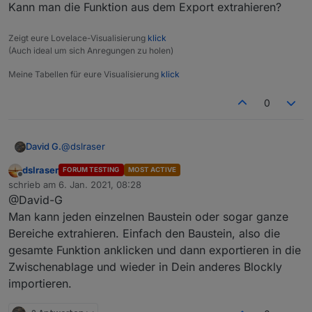
Kann man die Funktion aus dem Export extrahieren?
Zeigt eure Lovelace-Visualisierung
klick
(Auch ideal um sich Anregungen zu holen)
Meine Tabellen für eure Visualisierung
klick
0
@
dslraser
David G.
dslraser
FORUM TESTING
MOST ACTIVE
Importieren ist was doof, möchte es in ein größeres
Offline
schrieb am
6. Jan. 2021, 08:28
Script was ich schon habe integrieren.
zuletzt editiert von
@David-G
Kann man die Funktion aus dem Export extrahieren?
Man kann jeden einzelnen Baustein oder sogar ganze
Bereiche extrahieren. Einfach den Baustein, also die
gesamte Funktion anklicken und dann exportieren in die
Zwischenablage und wieder in Dein anderes Blockly
importieren.