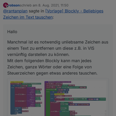
robson
schrieb am
8. Aug. 2021, 11:50
R
Manchmal ist es notwendig unliebsame Zeichen aus
zuletzt editiert von
Offline
@
rantanplan
sagte in
[Vorlage] Blockly - Beliebiges
einem Text zu entfernen um diese z.B. in VIS
vernünftig darstellen zu können.
Der von
@
robson
gefundene Bug wurde behoben.
Zeichen im Text tauschen
:
Mit dem folgenden Blockly kann man jedes
Zeichen, ganze Wörter oder eine Folge von
Steuerzeichen gegen etwas anderes tauschen.
Hallo
Manchmal ist es notwendig unliebsame Zeichen aus
einem Text zu entfernen um diese z.B. in VIS
vernünftig darstellen zu können.
Mit dem folgenden Blockly kann man jedes
Zeichen, ganze Wörter oder eine Folge von
Hier der geänderte Export:
Steuerzeichen gegen etwas anderes tauschen.
Spoiler
Bei Fragen, fragen.
Grüße