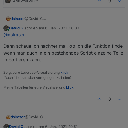
2 Antworten
0
dslraser
@David-G
Man kann jeden einzelnen Baustein oder sogar ganze
David G.
schrieb am
6. Jan. 2021, 08:33
Bereiche extrahieren. Einfach den Baustein, also die
zuletzt editiert von
Online
@
dslraser
gesamte Funktion anklicken und dann exportieren in
die Zwischenablage und wieder in Dein anderes
Dann schaue ich nachher mal, ob ich die Funktion finde,
Blockly importieren.
wenn man auch in ein bestehendes Script einzelne Teile
importieren kann.
Zeigt eure Lovelace-Visualisierung
klick
(Auch ideal um sich Anregungen zu holen)
Meine Tabellen für eure Visualisierung
klick
0
dslraser
@David-G
Man kann jeden einzelnen Baustein oder sogar ganze
David G.
schrieb am
6. Jan. 2021, 10:51
Bereiche extrahieren. Einfach den Baustein, also die