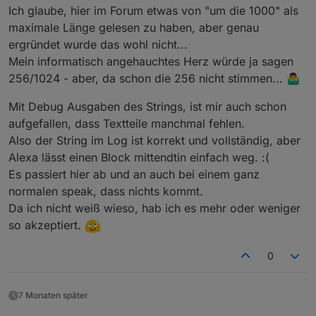
@
rantanplan
fehlen Textbereiche. (ich muß nochmal
Beim gleichen Text mit
@
padrino
seiner Variante
Ich glaube, hier im Forum etwas von "um die 1000" als
schauen, ob das ein Timing Problem ist, wenn man
endet die Ansage irgendwann und der letzte Teil fehlt
maximale Länge gelesen zu haben, aber genau
den Text ansagen lassen will)
in der Ansage...
Ich werde weiter testen und schauen woran es
ergründet wurde das wohl nicht...
liegt....
Mein informatisch angehauchtes Herz würde ja sagen
PS: es könnte auch sein, das die Geschichte mit den
Semikolons bei Alexa nicht bis ins Endlose reicht (also
256/1024 - aber, da schon die 256 nicht stimmen... 🤷‍♂️
z.B. max 5 ?) oder ist so eine Ansage zeitlich begrenzt
?
Mit Debug Ausgaben des Strings, ist mir auch schon
@
padrino
, weißt Du da was ?
aufgefallen, dass Textteile manchmal fehlen.
Also der String im Log ist korrekt und vollständig, aber
Alexa lässt einen Block mittendtin einfach weg. :(
Es passiert hier ab und an auch bei einem ganz
normalen speak, dass nichts kommt.
Da ich nicht weiß wieso, hab ich es mehr oder weniger
so akzeptiert.
0
7 Monaten später