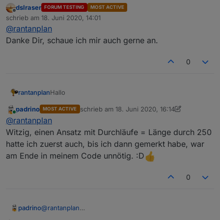
dslraser
FORUM TESTING
MOST ACTIVE
Probiert es doch mal so.
Offline
schrieb am
18. Juni 2020, 14:01
Da ich kein ALEXA habe, kann ich nicht überprüfen
zuletzt editiert von
@
rantanplan
welche Variante bessere Ergebnisse liefert.
Danke Dir, schaue ich mir auch gerne an.
Spoiler
0
Hallo
rantanplan
padrino
schrieb am
18. Juni 2020, 16:14
MOST ACTIVE
Probiert es doch mal so.
zuletzt editiert von padrino
Online
@
rantanplan
Da ich kein ALEXA habe, kann ich nicht überprüfen
welche Variante bessere Ergebnisse liefert.
Witzig, einen Ansatz mit Durchläufe = Länge durch 250
hatte ich zuerst auch, bis ich dann gemerkt habe, war
Spoiler
am Ende in meinem Code unnötig. :D
0
padrino
@
rantanplan
Witzig, einen Ansatz mit Durchläufe = Länge durch