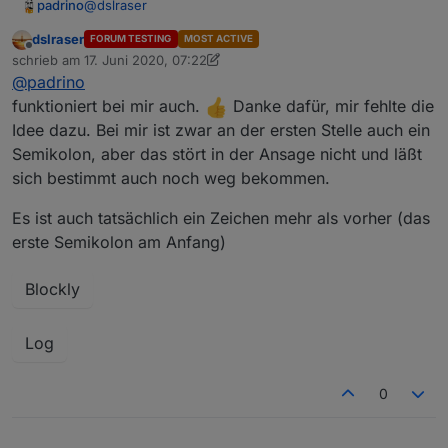
@
dslraser
padrino
dslraser
FORUM TESTING
MOST ACTIVE
Probier mal. =)
Offline
schrieb am
17. Juni 2020, 07:22
Ist sicher nicht schön, aber scheint hier zu
zuletzt editiert von dslraser
@
padrino
funktionieren.
Hat mich Nerven gekostet, aber jetzt kann ich ins Bett
- schlafen.
funktioniert bei mir auch.
Danke dafür, mir fehlte die
N8...
Idee dazu. Bei mir ist zwar an der ersten Stelle auch ein
Semikolon, aber das stört in der Ansage nicht und läßt
sich bestimmt auch noch weg bekommen.
Es ist auch tatsächlich ein Zeichen mehr als vorher (das
erste Semikolon am Anfang)
Blockly
Spoiler
Log
0