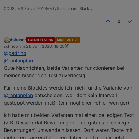
CCU3 / MS Server 2019(VM) / Scripten mit Blockly
0
dslraser
FORUM TESTING
MOST ACTIVE
Offline
schrieb am
21. Juni 2020, 16:26
zuletzt editiert von dslraser
@
padrino
@
rantanplan
Gute Nachrichten, beide Varianten funktionieren bei
meinen bisherigen Test zuverlässig.
Für meine Blocklys werde ich mich für die Variante von
@
rantanplan
entscheiden, weil dort kein Intervall
gestoppt werden muß. (ein möglicher Fehler weniger)
Ich habe mit beiden Varianten mal einen beliebigen Text
(z.B. Reiseportal Bewertungen---da gab es ellenlange
Bewertungen) umwandeln lassen. Dort waren Texte mit
mehreren Tausend Zeichen dabei. Ich habe mir jetzt