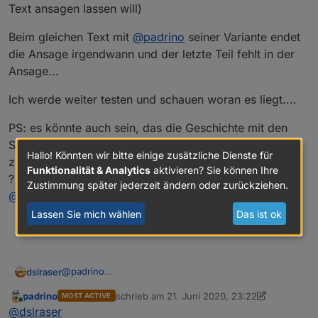
Text ansagen lassen will)
Beim gleichen Text mit
@
padrino
seiner Variante endet
die Ansage irgendwann und der letzte Teil fehlt in der
Ansage...
Ich werde weiter testen und schauen woran es liegt....
PS: es könnte auch sein, das die Geschichte mit den
Semikolons bei Alexa nicht bis ins Endlose reicht (also
Hallo! Könnten wir bitte einige zusätzliche Dienste für
z.B. max 5 ?) oder ist so eine Ansage zeitlich begrenzt
Funktionalität & Analytics
aktivieren? Sie können Ihre
?
Zustimmung später jederzeit ändern oder zurückziehen.
@
padrino
, weißt Du da was ?
Lassen Sie mich wählen
Das ist ok
0
@
padrino
dslraser
@
rantanplan
padrino
schrieb am
21. Juni 2020, 23:22
MOST ACTIVE
Ich habe nun doch noch mal einiges getestet und mir
zuletzt editiert von padrino
Online
@
dslraser
dann auch Texte angehört. Bei der Variante von