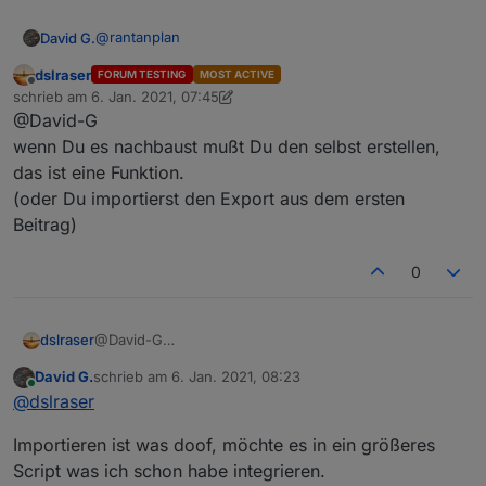
@
rantanplan
David G.
dslraser
FORUM TESTING
MOST ACTIVE
Hallo,
Offline
schrieb am
6. Jan. 2021, 07:45
zuletzt editiert von dslraser
1. Juni 2021, 09:29
@David-G
danke für deine Vorlage.
Baue Sie grad nach.
wenn Du es nachbaust mußt Du den selbst erstellen,
Aber irgendwie bin ich zu doof, den "change Text"
das ist eine Funktion.
Baustein zu finden.
(oder Du importierst den Export aus dem ersten
Kann mir jemand sagen, wie ich den erreiche?
Beitrag)
0
dslraser
@David-G
wenn Du es nachbaust mußt Du den selbst erstellen,
David G.
schrieb am
6. Jan. 2021, 08:23
das ist eine Funktion.
zuletzt editiert von
Online
@
dslraser
(oder Du importierst den Export aus dem ersten
Beitrag)
Importieren ist was doof, möchte es in ein größeres
Script was ich schon habe integrieren.