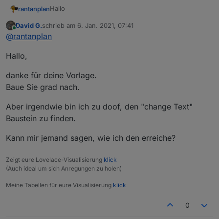
Hallo
rantanplan
David G.
schrieb am
6. Jan. 2021, 07:41
Manchmal ist es notwendig unliebsame Zeichen aus
zuletzt editiert von
Online
@
rantanplan
einem Text zu entfernen um diese z.B. in VIS
vernünftig darstellen zu können.
Der von
@
robson
gefundene Bug wurde behoben.
Hallo,
Mit dem folgenden Blockly kann man jedes
Zeichen, ganze Wörter oder eine Folge von
Steuerzeichen gegen etwas anderes tauschen.
danke für deine Vorlage.
Baue Sie grad nach.
Aber irgendwie bin ich zu doof, den "change Text"
Baustein zu finden.
Kann mir jemand sagen, wie ich den erreiche?
Hier der geänderte Export:
Zeigt eure Lovelace-Visualisierung
klick
Spoiler
(Auch ideal um sich Anregungen zu holen)
Meine Tabellen für eure Visualisierung
klick
Bei Fragen, fragen.
0
Grüße