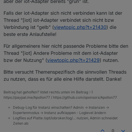
aber der iot-Adapter bereits "grün" ist.
Falls der iot-Adapter sich nicht verbinden kann ist der
Thread "[iot] iot-Adapter verbindet sich nicht bzw
Verbindung ist "gelb" (
viewtopic.php?t=21430
) die
beste erste Anlaufstelle!
Für allgemeinere hier nicht passende Probleme bitte den
Thread "[iot] Andere Probleme mit dem iot-Adapter
bzw der Nutzung" (
viewtopic.php?t=21429
) nutzen.
Bitte versucht Themenspezifisch die sinnvollen Threads
zu nutzen, dass es für alle eine Hilfe darstellt. Danke!
Beitrag hat geholfen? Votet rechts unten im Beitrag :-)
https://paypal.me/Apollon77 / https://github.com/sponsors/Apollon77
Debug-Log für Instanz einschalten? Admin -> Instanzen ->
Expertenmodus -> Instanz aufklappen - Loglevel ändern
Logfiles auf Platte /opt/iobroker/log/… nutzen, Admin schneidet
Zeilen ab
0