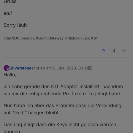
Gruss
edit
Sorry läuft
Intel NUC
Celeron,
Xiaomi Gateway
,
Fritzbox
7590,
XS1
0
Silverstone
schrieb am
5. Jan. 2020, 02:13
S
zuletzt editiert von Silverstone
1. Juni 2020, 23:03
Offline
Hallo,
ich habe gerade den IOT Adapter installiert, nachdem
ich mir die entsprechende Pro Lizenz zugelegt habe.
Nun habe ich aber das Problem dass die Verbindung
auf "Gelb" hängen bleibt.
Das Log zeigt dass die Keys nicht gelesen werden
können.