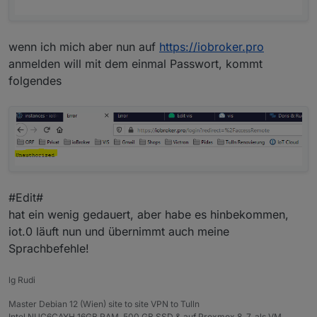
wenn ich mich aber nun auf
https://iobroker.pro
anmelden will mit dem einmal Passwort, kommt
folgendes
#Edit#
hat ein wenig gedauert, aber habe es hinbekommen,
iot.0 läuft nun und übernimmt auch meine
Sprachbefehle!
lg Rudi
Master Debian 12 (Wien) site to site VPN to Tulln
Intel NUC6CAYH 16GB RAM, 500 GB SSD & auf Proxmox 8. 7. als VM