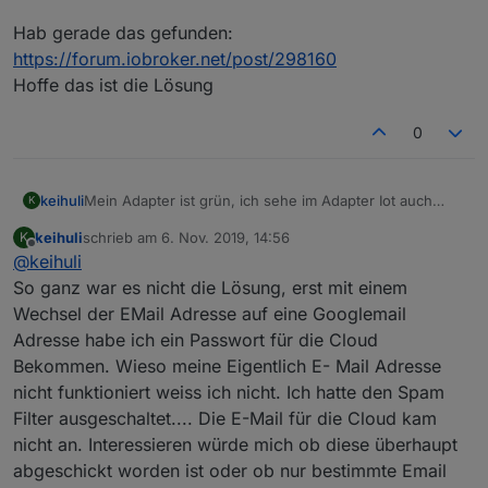
Hab gerade das gefunden:
https://forum.iobroker.net/post/298160
Hoffe das ist die Lösung
0
Mein Adapter ist grün, ich sehe im Adapter Iot auch
keihuli
K
Geräte im Google Tab. Ich kann mich aber nicht in der
keihuli
schrieb am
6. Nov. 2019, 14:56
K
Google Home App unter Android anmelden, da ich kein
Hab gerade das gefunden:
zuletzt editiert von
Offline
@
keihuli
Initialpasswort bekommen habe. Bzw. nicht in meinem
https://forum.iobroker.net/post/298160
Spam ist. Könnt Ihr mir helfen?
Hoffe das ist die Lösung
So ganz war es nicht die Lösung, erst mit einem
Kann Sein das ich das evtl schon anfang des Jahres
Wechsel der EMail Adresse auf eine Googlemail
bekommen habe, ein Passwort Reset hilft aber nicht. Da
Adresse habe ich ein Passwort für die Cloud
er die EMAIL nicht kennt
Bekommen. Wieso meine Eigentlich E- Mail Adresse
nicht funktioniert weiss ich nicht. Ich hatte den Spam
Filter ausgeschaltet.... Die E-Mail für die Cloud kam
nicht an. Interessieren würde mich ob diese überhaupt
abgeschickt worden ist oder ob nur bestimmte Email