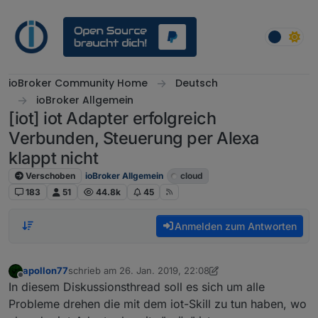
Weiter zum Inhalt
ioBroker Community Home
Deutsch
ioBroker Allgemein
[iot] iot Adapter erfolgreich
Verbunden, Steuerung per Alexa
klappt nicht
Verschoben
ioBroker Allgemein
cloud
183
51
44.8k
45
Anmelden zum Antworten
apollon77
schrieb am
26. Jan. 2019, 22:08
zuletzt editiert von eric2905
2. Okt. 2019, 05:23
Offline
In diesem Diskussionsthread soll es sich um alle
Probleme drehen die mit dem iot-Skill zu tun haben, wo