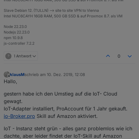
Slave Debian 12. (TULLN) --> site to site VPN to Vienna
Intel NUC6CAYH 16GB RAM, 500 GB SSD & auf Proxmox 8.7. als VM
Node 22.23.0
Nodejs 22.23.0
npm 10.9.8
js-controller 7.2.2
?
1 Antwort
0
klausM
schrieb am
10. Dez. 2019, 12:08
zuletzt editiert von
Offline
Hallo,
gestern habe ich den Umstieg auf die IoT- Cloud
gewagt.
IoT-Adapter installiert, ProAccount für 1 Jahr gekauft.
io-Broker.pro
Skill auf Amazon aktiviert.
IoT - Instanz steht grün - alles ganz problemlos wie ich
dachte, aber leider findet der IoT-Skill auf Amazon