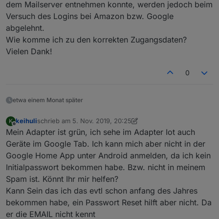
dem Mailserver entnehmen konnte, werden jedoch beim
Versuch des Logins bei Amazon bzw. Google
abgelehnt.
Wie komme ich zu den korrekten Zugangsdaten?
Vielen Dank!
0
etwa einem Monat später
keihuli
schrieb am
5. Nov. 2019, 20:25
K
zuletzt editiert von keihuli
11. Mai 2019, 21:42
Offline
Mein Adapter ist grün, ich sehe im Adapter Iot auch
Geräte im Google Tab. Ich kann mich aber nicht in der
Google Home App unter Android anmelden, da ich kein
Initialpasswort bekommen habe. Bzw. nicht in meinem
Spam ist. Könnt Ihr mir helfen?
Kann Sein das ich das evtl schon anfang des Jahres
bekommen habe, ein Passwort Reset hilft aber nicht. Da
er die EMAIL nicht kennt