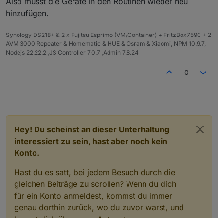
Also musst die Geräte in den Routinen wieder neu
In Alexa Skill "Custom IObroker"
hinzufügen.
deaktiviert
Skill IoBroker.iot aktiviert, Konto
verknüpft, Einmal-PW aus email
Synology DS218+ & 2 x Fujitsu Esprimo (VM/Container) + FritzBox7590 + 2
eingetragen, musste neues PW vergeben
AVM 3000 Repeater & Homematic & HUE & Osram & Xiaomi, NPM 10.9.7,
Geräte-suche in Alexa erfolgreich., alles
Nodejs 22.22.2 ,JS Controller 7.0.7 ,Admin 7.8.24
da
0
Hey! Du scheinst an dieser Unterhaltung
interessiert zu sein, hast aber noch kein
Konto.
Hast du es satt, bei jedem Besuch durch die
gleichen Beiträge zu scrollen? Wenn du dich
für ein Konto anmeldest, kommst du immer
genau dorthin zurück, wo du zuvor warst, und