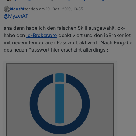
Verbunden, Steuerung per Alexa klappt nicht
:
klausM
schrieb am
10. Dez. 2019, 13:35
zuletzt editiert von
Offline
Sill auf Amazon deaktiviert / neu aktiviert
@
MyzerAT
aha dann habe ich den falschen Skill ausgewählt. ok-
für iot musst du den Amazon Skill
"ioBroker.
iot
"
habe den
io-Broker.pro
deaktiviert und den ioBroker.iot
aktivieren! den anderen Amazon Skill
"ioBroker.
****
"
mit neuem temporären Passwort aktiviert. Nach Eingabe
deaktivieren!
des neuen Passwort hier erscheint allerdings :