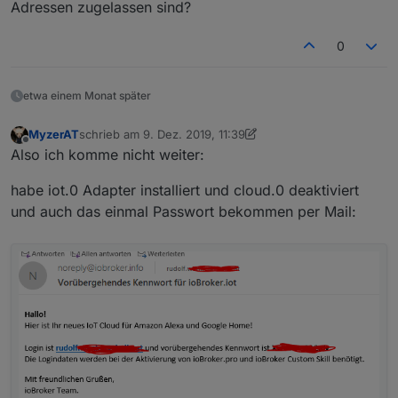
Adressen zugelassen sind?
0
etwa einem Monat später
MyzerAT
schrieb am
9. Dez. 2019, 11:39
zuletzt editiert von MyzerAT
12. Sept. 2019, 12:59
Offline
Also ich komme nicht weiter:
habe iot.0 Adapter installiert und cloud.0 deaktiviert
und auch das einmal Passwort bekommen per Mail: