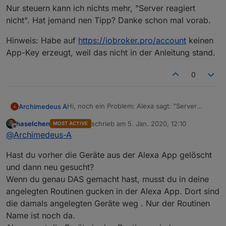
Nur steuern kann ich nichts mehr, "Server reagiert
nicht". Hat jemand nen Tipp? Danke schon mal vorab.
Hinweis: Habe auf
https://iobroker.pro/account
keinen
App-Key erzeugt, weil das nicht in der Anleitung stand.
0
Hi, noch ein Problem: Alexa sagt: "Server
Archimedeus A
reagiert nicht"
haselchen
schrieb am
5. Jan. 2020, 12:10
MOST ACTIVE
Was bisher geschah:
IoT Assistants installiert (1.1.8)
zuletzt editiert von
Offline
@
Archimedeus-A
Nur steuern kann ich nichts mehr, "Server
Cloud.0 gestoppt
reagiert nicht". Hat jemand nen Tipp? Danke
Pro account erstellt
Hast du vorher die Geräte aus der Alexa App gelöscht
schon mal vorab.
Jahreslizenz für Assistent gekauft (wird
Hinweis: Habe auf
https://iobroker.pro/account
angezeigt unter
keinen App-Key erzeugt, weil das nicht in der
und dann neu gesucht?
https://iobroker.pro/accountRemote
)
Anleitung stand.
Wenn du genau DAS gemacht hast, musst du in deine
Cloud.0 mit Pro Account PW versorgt,
angelegten Routinen gucken in der Alexa App. Dort sind
gestartet, ist grün, Alexa.Geräte werden
angezeigt
die damals angelegten Geräte weg . Nur der Routinen
Zwischendurch nach Anleitung ein Alexa-
Name ist noch da.
Kommando gemacht, ging