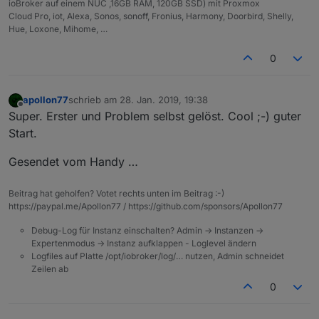
ioBroker auf einem NUC ,16GB RAM, 120GB SSD) mit Proxmox
Cloud Pro, iot, Alexa, Sonos, sonoff, Fronius, Harmony, Doorbird, Shelly,
Hue, Loxone, Mihome, …
0
apollon77
schrieb am
28. Jan. 2019, 19:38
zuletzt editiert von
Offline
Super. Erster und Problem selbst gelöst. Cool ;-) guter
Start.
Gesendet vom Handy …
Beitrag hat geholfen? Votet rechts unten im Beitrag :-)
https://paypal.me/Apollon77 / https://github.com/sponsors/Apollon77
Debug-Log für Instanz einschalten? Admin -> Instanzen ->
Expertenmodus -> Instanz aufklappen - Loglevel ändern
Logfiles auf Platte /opt/iobroker/log/… nutzen, Admin schneidet
Zeilen ab
0