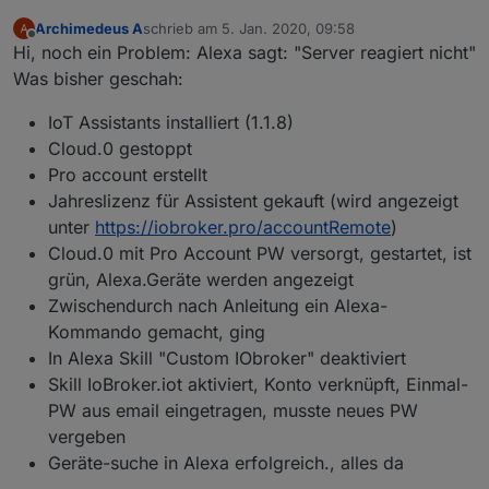
Archimedeus A
schrieb am
5. Jan. 2020, 09:58
zuletzt editiert von
Offline
Hi, noch ein Problem: Alexa sagt: "Server reagiert nicht"
Was bisher geschah:
IoT Assistants installiert (1.1.8)
Cloud.0 gestoppt
Pro account erstellt
Jahreslizenz für Assistent gekauft (wird angezeigt
unter
https://iobroker.pro/accountRemote
)
Cloud.0 mit Pro Account PW versorgt, gestartet, ist
grün, Alexa.Geräte werden angezeigt
Zwischendurch nach Anleitung ein Alexa-
Kommando gemacht, ging
In Alexa Skill "Custom IObroker" deaktiviert
Skill IoBroker.iot aktiviert, Konto verknüpft, Einmal-
PW aus email eingetragen, musste neues PW
vergeben
Geräte-suche in Alexa erfolgreich., alles da