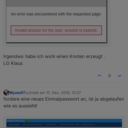
Irgendwo habe ich wohl einen Knoten erzeugt .
LG Klaus
0
MyzerAT
schrieb am
10. Dez. 2019, 13:37
zuletzt editiert von
Offline
fordere eine neues Einmalpasswort an, ist ja abgelaufen
wie es aussieht!