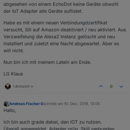
abgesehen von einem EchoDot keine Geräte obwohl
der IoT Adapter alle Geräte auflistet.
Habe es mit einem neuen Verbindungdzertifikat
versucht, Sill auf Amazon deaktiviert / neu aktiviert. Aus
Verzweifelung die Alexa2 Instanz gelöscht und neu
installiert und zuletzt eine Nacht abgewartet. Aber es
will nicht.
Nun bin ich mit meinem Latein am Ende.
LG Klaus
1 Antwort
0
Andreas Fischer 0
schrieb am
10. Dez. 2019, 13:05
zuletzt editiert von
Offline
Hallo,
ich bin auch grade dabei, den IOT zu nutzen.
Überall angemeldet, Adapter grün, Skill verbunden,