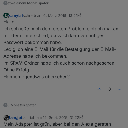
etwa einem Monat später
danyial
schrieb am
6. März 2019, 13:21
D
zuletzt editiert von danyial
3. Juni 2019, 14:22
Offline
Hallo...
Ich schließe mich dem ersten Problem einfach mal an,
mit dem Unterschied, dass ich kein vorläufiges
Passwort bekommen habe.
Lediglich eine E-Mail für die Bestätigung der E-Mail-
Adresse habe ich bekommen.
Im SPAM Ordner habe ich auch schon nachgesehen.
Ohne Erfolg.
Hab ich irgendwas übersehen?
0
6 Monaten später
bergjet
schrieb am
15. Sept. 2019, 15:22
zuletzt editiert von bergjet
Offline
Mein Adapter ist grün, aber bei den Alexa geraten