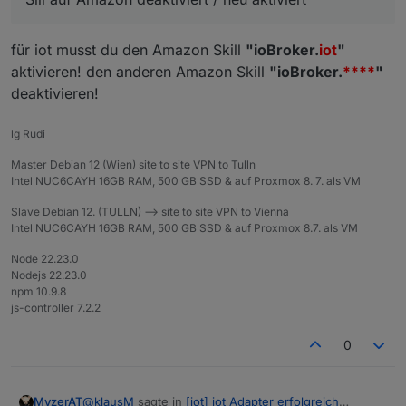
Verzweifelung die Alexa2 Instanz gelöscht und neu
Nun bin ich mit meinem Latein am Ende.
installiert und zuletzt eine Nacht abgewartet. Aber es
für iot musst du den Amazon Skill
"ioBroker.
iot
"
will nicht.
LG Klaus
aktivieren! den anderen Amazon Skill
"ioBroker.
****
"
deaktivieren!
lg Rudi
Master Debian 12 (Wien) site to site VPN to Tulln
Intel NUC6CAYH 16GB RAM, 500 GB SSD & auf Proxmox 8. 7. als VM
Slave Debian 12. (TULLN) --> site to site VPN to Vienna
Intel NUC6CAYH 16GB RAM, 500 GB SSD & auf Proxmox 8.7. als VM
Node 22.23.0
Nodejs 22.23.0
npm 10.9.8
js-controller 7.2.2
0
@
klausM
sagte in
[iot] iot Adapter erfolgreich
MyzerAT