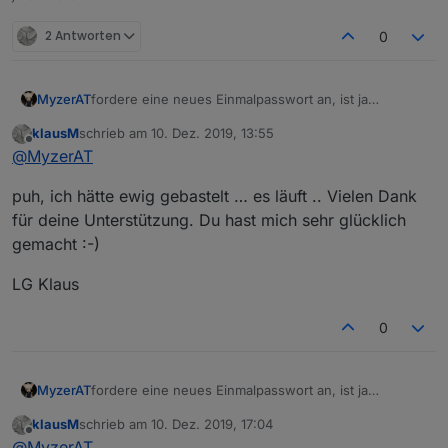
2 Antworten
0
fordere eine neues Einmalpasswort an, ist ja
MyzerAT
abgelaufen wie es aussieht!
klausM
schrieb am
10. Dez. 2019, 13:55
zuletzt editiert von
Offline
@
MyzerAT
puh, ich hätte ewig gebastelt … es läuft .. Vielen Dank
für deine Unterstützung. Du hast mich sehr glücklich
gemacht :-)
LG Klaus
0
fordere eine neues Einmalpasswort an, ist ja
MyzerAT
abgelaufen wie es aussieht!
klausM
schrieb am
10. Dez. 2019, 17:04
zuletzt editiert von
Offline
@
MyzerAT