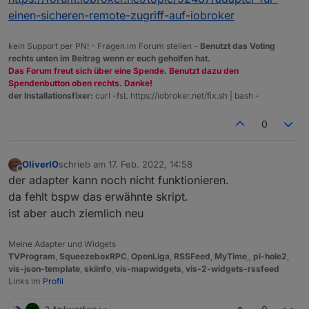
einen-sicheren-remote-zugriff-auf-iobroker
kein Support per PN! - Fragen im Forum stellen -
Benutzt das Voting
rechts unten im Beitrag wenn er euch geholfen hat.
Das Forum freut sich über eine Spende. Benutzt dazu den
Spendenbutton oben rechts. Danke!
der Installationsfixer:
curl -fsL https://iobroker.net/fix.sh | bash -
0
OliverIO
schrieb am
17. Feb. 2022, 14:58
zuletzt editiert von
Offline
der adapter kann noch nicht funktionieren.
da fehlt bspw das erwähnte skript.
ist aber auch ziemlich neu
Meine Adapter und Widgets
TVProgram
,
SqueezeboxRPC
,
OpenLiga
,
RSSFeed
,
MyTime
,,
pi-hole2
,
vis-json-template
,
skiinfo
,
vis-mapwidgets
,
vis-2-widgets-rssfeed
Links im
Profil