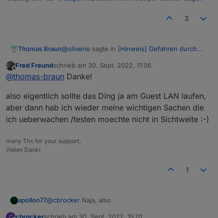
3
@
oliverio
sagte in
[Hinweis] Gefahren durch
Thomas Braun
Port-Freischaltungen
:
Fred Freund
schrieb am
30. Sept. 2022, 11:06
zuletzt editiert von
Offline
Allerdings ist diese software ja speziell
@
thomas-braun
Danke!
dazu gedacht im internet zu stehen und
Und die aktuelle Software muss auch installiert
dort werden neue fehler meist auch
also eigentlich sollte das Ding ja am Guest LAN laufen,
sein. Deswegen auch hier nochmal der Hinweis
schnell behoben.
aber dann hab ich wieder meine wichtigen Sachen die
auf: Haltet die Systeme auf aktuellem Stand.
ich ueberwachen /testen moechte nicht in Sichtweite :-)
Und zwar alle und immer und regelmäßig.
many Thx for your support,
Vielen Dank!
1
@
cbrocker
Naja, also
apollon77
cbrocker
schrieb am
30. Sept. 2022, 15:01
C