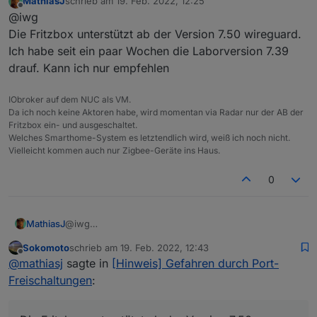
MathiasJ
schrieb am
19. Feb. 2022, 12:25
es gibt jetzt einen Adapter, der ein
zuletzt editiert von
Offline
@iwg
WireGuard VPN einrichten lässt ohne
dass die Ports in der Fritzbox
Hier ist die Beschreibung:
Die Fritzbox unterstützt ab der Version 7.50 wireguard.
weitergeleitet werden müssen. Die
https://htmlpreview.github.io/?
Ich habe seit ein paar Wochen die Laborversion 7.39
Verbindung wird vom Adapter zum
https://github.com/iwg-
drauf. Kann ich nur empfehlen
Server aufgebaut, solange der
vpn/iobroker.iwg-
Adapter läuft.
vpn/blob/main/howto/read-me.html
IObroker auf dem NUC als VM.
Da ich noch keine Aktoren habe, wird momentan via Radar nur der AB der
Fritzbox ein- und ausgeschaltet.
Welches Smarthome-System es letztendlich wird, weiß ich noch nicht.
Vielleicht kommen auch nur Zigbee-Geräte ins Haus.
0
MathiasJ
@iwg
Die Fritzbox unterstützt ab der Version 7.50
Sokomoto
schrieb am
19. Feb. 2022, 12:43
wireguard.
zuletzt editiert von
Offline
@
mathiasj
sagte in
[Hinweis] Gefahren durch Port-
Ich habe seit ein paar Wochen die Laborversion 7.39
drauf. Kann ich nur empfehlen
Freischaltungen
: