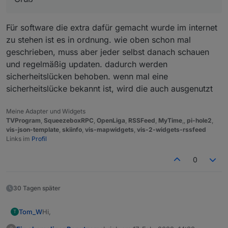
Für software die extra dafür gemacht wurde im internet
zu stehen ist es in ordnung. wie oben schon mal
geschrieben, muss aber jeder selbst danach schauen
und regelmäßig updaten. dadurch werden
sicherheitslücken behoben. wenn mal eine
sicherheitslücke bekannt ist, wird die auch ausgenutzt
Meine Adapter und Widgets
TVProgram
,
SqueezeboxRPC
,
OpenLiga
,
RSSFeed
,
MyTime
,,
pi-hole2
,
vis-json-template
,
skiinfo
,
vis-mapwidgets
,
vis-2-widgets-rssfeed
Links im
Profil
0
30 Tagen später
Hi,
Tom_W
T