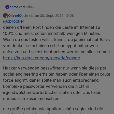
Hallo,
cbrocker
C
ich nutze iobroker bzw. die VIS nur per VPN von
OliverIO
schrieb am
30. Sept. 2022, 10:08
extern.
Jetzt aber noch diese Frage, selbst wenn jemand
zuletzt editiert von
Offline
@
cbrocker
Bin also gut abgesichert.
meine Portweiterleitung findet, muß er ja erst noch
meine Logindaten herausfinden.
Grüße
deinen offenen Port finden die Leute im Internet zu
Wie kann das möglich sein?
Christoph
100% und meist schon innerhalb wenigen Minuten.
Wenn du das testen willst, kannst du ja einmal auf Basis
von docker selbst einen ssh-honeypot mit cowrie
aufsetzen und selbst beobachen wer da so alles kommt
https://hub.docker.com/r/cowrie/cowrie
Hacker verwenden passwörter nur wenn sie diese per
social engineering erhalten haben oder über einen brute
force angriff. daher sollte man auch entsprechend
komplexe passwörter verwenden die nicht in
irgendwelchen wörterbücher stehen oder aus teilen
daraus sich zusammensetzen.
die größte gefahr, wie apollon schön sagte, sind die