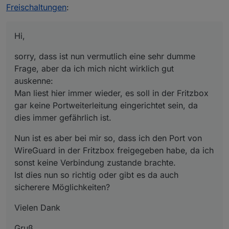
Man liest hier immer wieder, es soll in der Fritzbox gar
Nun ist es aber bei mir so, dass ich den Port von
Freischaltungen
:
keine Portweiterleitung eingerichtet sein, da dies
WireGuard in der Fritzbox freigegeben habe, da ich
immer gefährlich ist.
sonst keine Verbindung zustande brachte.
Vielen Dank
Ist dies nun so richtig oder gibt es da auch sicherere
Hi,
Möglichkeiten?
Gruß
sorry, dass ist nun vermutlich eine sehr dumme
Frage, aber da ich mich nicht wirklich gut
auskenne:
Man liest hier immer wieder, es soll in der Fritzbox
gar keine Portweiterleitung eingerichtet sein, da
dies immer gefährlich ist.
Nun ist es aber bei mir so, dass ich den Port von
WireGuard in der Fritzbox freigegeben habe, da ich
sonst keine Verbindung zustande brachte.
Ist dies nun so richtig oder gibt es da auch
sicherere Möglichkeiten?
Vielen Dank
Gruß