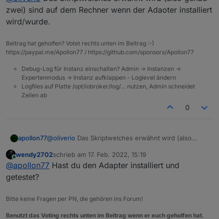
zwei) sind auf dem Rechner wenn der Adaoter installiert
wird/wurde.
Beitrag hat geholfen? Votet rechts unten im Beitrag :-)
https://paypal.me/Apollon77 / https://github.com/sponsors/Apollon77
Debug-Log für Instanz einschalten? Admin -> Instanzen ->
Expertenmodus -> Instanz aufklappen - Loglevel ändern
Logfiles auf Platte /opt/iobroker/log/… nutzen, Admin schneidet
Zeilen ab
0
apollon77
@
oliverio
Das Skriptwelches erwähnt wird (also
genau zwei) sind auf dem Rechner wenn der
wendy2702
schrieb am
17. Feb. 2022, 15:19
Adaoter installiert wird/wurde.
zuletzt editiert von
Online
@
apollon77
Hast du den Adapter installiert und
getestet?
Bitte keine Fragen per PN, die gehören ins Forum!
Benutzt das Voting rechts unten im Beitrag wenn er euch geholfen hat.