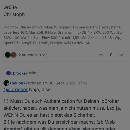
Grüße
Christoph
Proxmox Cluster mit ioBroker, Wireguard, HomeAssistant (Testsystem),
paperlessNGX, MariaDB, PiHole, Grafana, InfluxDB, 1 x BKW 600 Wp, 2 x
BKW 400 Wp, 2 x SolarFlow 800 Pro mit 11,52 kWh Akku und 3,48 kWp,
OpenDTU, AhoyDTU, HmIP, Shellys, AVM LAN/WLAN
2 Antworten
0
Hallo,
cbrocker
C
ich nutze iobroker bzw. die VIS nur per VPN von
apollon77
schrieb am
30. Sept. 2022, 07:16
extern.
Jetzt aber noch diese Frage, selbst wenn jemand
zuletzt editiert von
Offline
@
cbrocker
Naja, also
Bin also gut abgesichert.
meine Portweiterleitung findet, muß er ja erst noch
meine Logindaten herausfinden.
Grüße
1.) Musst Du auch Authentication für Deinen ioBroker
Wie kann das möglich sein?
Christoph
aktiviert haben, was man ja nicht nutzen muss. Lso ja,
WENN Du es an hast bietet das Sicherheit
2.) je nachdem was Du erreichbar machst (zb Web
Adapter) gibt es vllt dennoch Visualisierungen oder