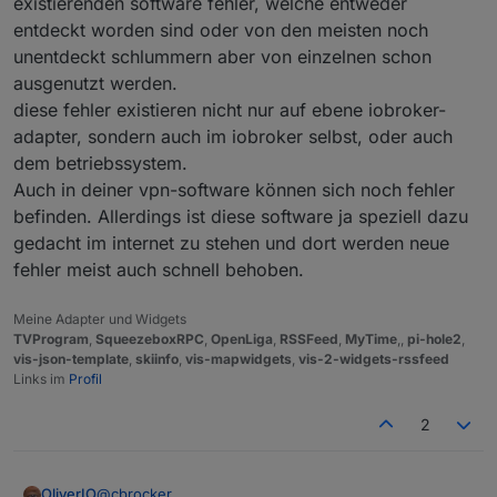
existierenden software fehler, welche entweder
entdeckt worden sind oder von den meisten noch
unentdeckt schlummern aber von einzelnen schon
ausgenutzt werden.
diese fehler existieren nicht nur auf ebene iobroker-
adapter, sondern auch im iobroker selbst, oder auch
dem betriebssystem.
Auch in deiner vpn-software können sich noch fehler
befinden. Allerdings ist diese software ja speziell dazu
gedacht im internet zu stehen und dort werden neue
fehler meist auch schnell behoben.
Meine Adapter und Widgets
TVProgram
,
SqueezeboxRPC
,
OpenLiga
,
RSSFeed
,
MyTime
,,
pi-hole2
,
vis-json-template
,
skiinfo
,
vis-mapwidgets
,
vis-2-widgets-rssfeed
Links im
Profil
2
@
cbrocker
OliverIO