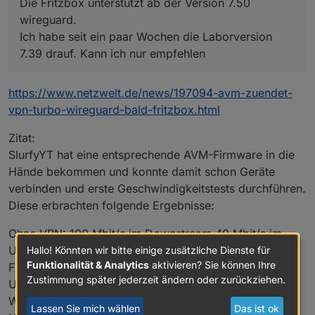
Die Fritzbox unterstützt ab der Version 7.50
wireguard.
Ich habe seit ein paar Wochen die Laborversion
7.39 drauf. Kann ich nur empfehlen
https://www.netzwelt.de/news/197094-avm-zuendet-
vpn-turbo-wireguard-bald-fritzbox.html
Zitat:
SlurfyYT hat eine entsprechende AVM-Firmware in die
Hände bekommen und konnte damit schon Geräte
verbinden und erste Geschwindigkeitstests durchführen.
Diese erbrachten folgende Ergebnisse:
Ohne VPN: 100 Mbit/s im Downstream 40 Mbit/s im
Upstream
Hallo! Könnten wir bitte einige zusätzliche Dienste für
Funktionalität & Analytics
aktivieren? Sie können Ihre
Fritz!VPN: 54 Mbit/s im Downstream 30 Mbit/s im
Zustimmung später jederzeit ändern oder zurückziehen.
Upstream
WireGuard: 60 Mbit/s im Downstream 36 Mbit/s im
Lassen Sie mich wählen
Das ist ok