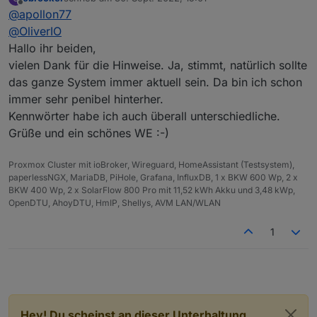
1.) Musst Du auch Authentication für Deinen ioBroker
zuletzt editiert von
Offline
@
apollon77
aktiviert haben, was man ja nicht nutzen muss. Lso
ja, WENN Du es an hast bietet das Sicherheit
@
OliverIO
2.) je nachdem was Du erreichbar machst (zb Web
Hallo ihr beiden,
Adapter) gibt es vllt dennoch Visualisierungen oder
vielen Dank für die Hinweise. Ja, stimmt, natürlich sollte
Tools die rreichbar sind, wenn da nicht auch
das ganze System immer aktuell sein. Da bin ich schon
Authentication aktiv ist
3.) Wir können nicht alle Adapter auf Ihre Sicherheit
immer sehr penibel hinterher.
prüfen, von daher kann niemand dir die Garantie
Kennwörter habe ich auch überall unterschiedliche.
geben das nicht Adapter "löcher bieten". Auch wenn
Grüße und ein schönes WE :-)
die Core-Adapter msiet geprüft werden bevor Dinge
geändert werden machen wir keine Penetration-
tests. Also efektiv kann nkeiner sagen ob nicht vllt
Proxmox Cluster mit ioBroker, Wireguard, HomeAssistant (Testsystem),
doch irgendwo etwas ist - auch ggf basierend auf
paperlessNGX, MariaDB, PiHole, Grafana, InfluxDB, 1 x BKW 600 Wp, 2 x
der vom jeweiligen User genutzen Node-js Version
BKW 400 Wp, 2 x SolarFlow 800 Pro mit 11,52 kWh Akku und 3,48 kWp,
OpenDTU, AhoyDTU, HmIP, Shellys, AVM LAN/WLAN
oder so ...
1
Hey! Du scheinst an dieser Unterhaltung