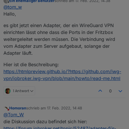
Ein ehemaliger Benutzer
schrieb am
17. Feb. 2022, 14:38
?
sorry, dass ist nun vermutlich eine sehr dumme Frage,
zuletzt editiert von
Offline
@
tom_w
aber da ich mich nicht wirklich gut auskenne:
Man liest hier immer wieder, es soll in der Fritzbox gar
Nun ist es aber bei mir so, dass ich den Port von
Hallo,
keine Portweiterleitung eingerichtet sein, da dies
WireGuard in der Fritzbox freigegeben habe, da ich
immer gefährlich ist.
sonst keine Verbindung zustande brachte.
Vielen Dank
es gibt jetzt einen Adapter, der ein WireGuard VPN
Ist dies nun so richtig oder gibt es da auch sicherere
einrichten lässt ohne dass die Ports in der Fritzbox
Möglichkeiten?
Gruß
weitergeleitet werden müssen. Die Verbindung wird
vom Adapter zum Server aufgebaut, solange der
Adapter läuft.
Hier ist die Beschreibung:
https://htmlpreview.github.io/?https://github.com/iwg-
vpn/iobroker.iwg-vpn/blob/main/howto/read-me.html
1 Antwort
0
Homoran
schrieb am
17. Feb. 2022, 14:48
zuletzt editiert von
Nicht stören
@
Tom_W
die Diskussion dazu befindet sich hier:
https://forum.iobroker.net/topic/52487/adapter-für-