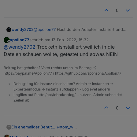
0
wendy2702
@
apollon77
Hast du den Adapter installiert und
getestet?
apollon77
schrieb am
17. Feb. 2022, 15:32
zuletzt editiert von
Offline
@
wendy2702
Trocketn isnstalliert weil ich in die
Dateien schauen wollte, getestet und sowas NEIN
Beitrag hat geholfen? Votet rechts unten im Beitrag :-)
https://paypal.me/Apollon77 / https://github.com/sponsors/Apollon77
Debug-Log für Instanz einschalten? Admin -> Instanzen ->
Expertenmodus -> Instanz aufklappen - Loglevel ändern
Logfiles auf Platte /opt/iobroker/log/… nutzen, Admin schneidet
Zeilen ab
0
@
tom_w
Ein ehemaliger Benutzer
?
Hallo,