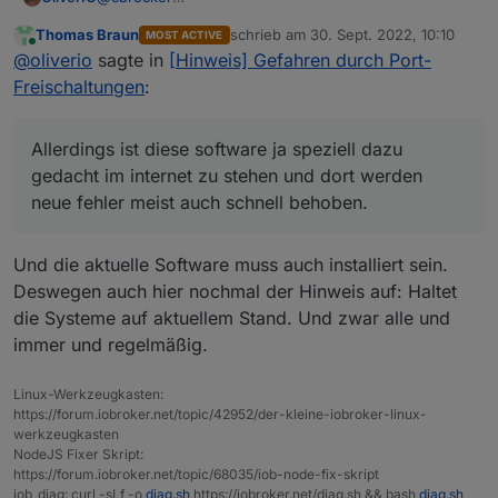
deinen offenen Port finden die Leute im Internet zu
Thomas Braun
schrieb am
30. Sept. 2022, 10:10
MOST ACTIVE
100% und meist schon innerhalb wenigen Minuten.
Hacker verwenden passwörter nur wenn sie diese
zuletzt editiert von
Online
@
oliverio
sagte in
[Hinweis] Gefahren durch Port-
Wenn du das testen willst, kannst du ja einmal auf
per social engineering erhalten haben oder über
Basis von docker selbst einen ssh-honeypot mit
einen brute force angriff. daher sollte man auch
die größte gefahr, wie apollon schön sagte, sind die
Freischaltungen
:
cowrie aufsetzen und selbst beobachen wer da so
entsprechend komplexe passwörter verwenden die
existierenden software fehler, welche entweder
alles kommt
nicht in irgendwelchen wörterbücher stehen oder aus
entdeckt worden sind oder von den meisten noch
https://hub.docker.com/r/cowrie/cowrie
teilen daraus sich zusammensetzen.
unentdeckt schlummern aber von einzelnen schon
Allerdings ist diese software ja speziell dazu
ausgenutzt werden.
gedacht im internet zu stehen und dort werden
diese fehler existieren nicht nur auf ebene iobroker-
neue fehler meist auch schnell behoben.
adapter, sondern auch im iobroker selbst, oder auch
dem betriebssystem.
Auch in deiner vpn-software können sich noch fehler
Und die aktuelle Software muss auch installiert sein.
befinden. Allerdings ist diese software ja speziell dazu
Deswegen auch hier nochmal der Hinweis auf: Haltet
gedacht im internet zu stehen und dort werden neue
fehler meist auch schnell behoben.
die Systeme auf aktuellem Stand. Und zwar alle und
immer und regelmäßig.
Linux-Werkzeugkasten:
https://forum.iobroker.net/topic/42952/der-kleine-iobroker-linux-
werkzeugkasten
NodeJS Fixer Skript:
https://forum.iobroker.net/topic/68035/iob-node-fix-skript
iob_diag: curl -sLf -o
diag.sh
https://iobroker.net/diag.sh && bash
diag.sh