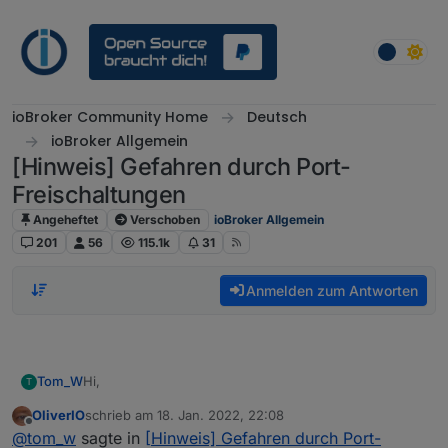
Weiter zum Inhalt
ioBroker Community Home
Deutsch
ioBroker Allgemein
[Hinweis] Gefahren durch Port-
Freischaltungen
Angeheftet
Verschoben
ioBroker Allgemein
201
56
115.1k
31
Anmelden zum Antworten
Hi,
Tom_W
T
OliverIO
schrieb am
18. Jan. 2022, 22:08
sorry, dass ist nun vermutlich eine sehr dumme Frage,
zuletzt editiert von
Offline
@
tom_w
sagte in
[Hinweis] Gefahren durch Port-
aber da ich mich nicht wirklich gut auskenne: