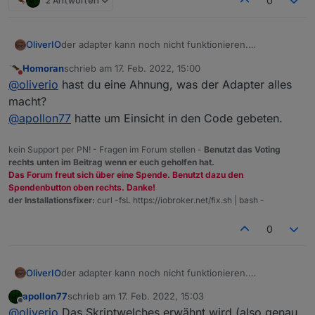
2 Antworten
0
OliverIO
der adapter kann noch nicht funktionieren.
da fehlt bspw das erwähnte skript.
Homoran
schrieb am
17. Feb. 2022, 15:00
ist aber auch ziemlich neu
zuletzt editiert von
Nicht stören
@
oliverio
hast du eine Ahnung, was der Adapter alles
macht?
@
apollon77
hatte um Einsicht in den Code gebeten.
kein Support per PN! - Fragen im Forum stellen -
Benutzt das Voting
rechts unten im Beitrag wenn er euch geholfen hat.
Das Forum freut sich über eine Spende. Benutzt dazu den
Spendenbutton oben rechts. Danke!
der Installationsfixer:
curl -fsL https://iobroker.net/fix.sh | bash -
0
OliverIO
der adapter kann noch nicht funktionieren.
da fehlt bspw das erwähnte skript.
apollon77
schrieb am
17. Feb. 2022, 15:03
ist aber auch ziemlich neu
zuletzt editiert von
Offline
@
oliverio
Das Skriptwelches erwähnt wird (also genau