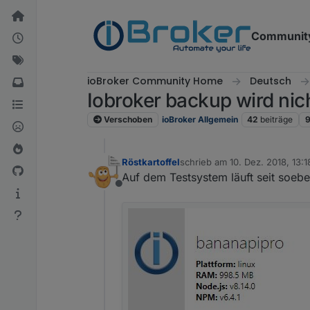
Weiter zum Inhalt
Communit
ioBroker Community Home
Deutsch
Iobroker backup wird nicht
Verschoben
ioBroker Allgemein
42
beiträge
Röstkartoffel
schrieb am
10. Dez. 2018, 13:1
zuletzt editiert von
Auf dem Testsystem läuft seit soeben
Offline