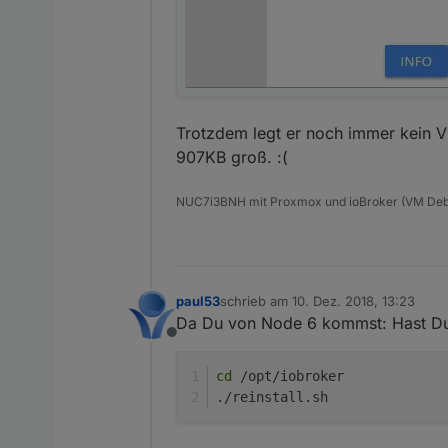
Trotzdem legt er noch immer kein V
907KB groß. :(
NUC7i3BNH mit Proxmox und ioBroker (VM Debi
paul53
schrieb am
10. Dez. 2018, 13:23
zuletzt editiert von
Da Du von Node 6 kommst: Hast Du
Offline
cd
 /opt/iobroker
./reinstall.sh