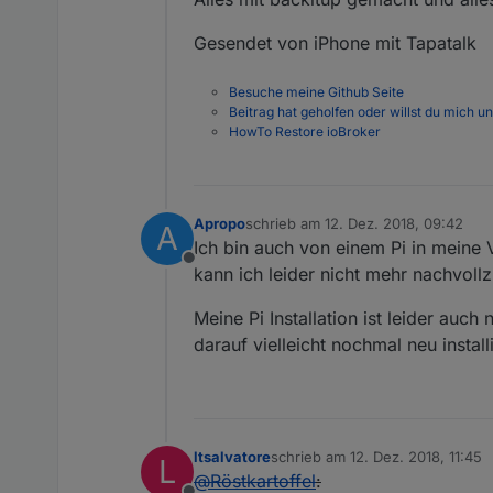
Gesendet von iPhone mit Tapatalk
Besuche meine Github Seite
Beitrag hat geholfen oder willst du mich u
HowTo Restore ioBroker
Apropo
schrieb am
12. Dez. 2018, 09:42
A
zuletzt editiert von
Ich bin auch von einem Pi in mein
Offline
kann ich leider nicht mehr nachvollz
Meine Pi Installation ist leider au
darauf vielleicht nochmal neu insta
ltsalvatore
schrieb am
12. Dez. 2018, 11:45
L
zuletzt editiert von
@
Röstkartoffel
: