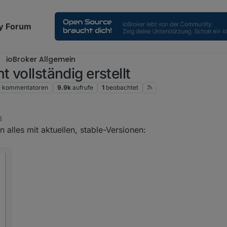
y Forum
ioBroker Allgemein
 vollständig erstellt
9
kommentatoren
9.9k
aufrufe
1
beobachtet
8
 alles mit aktuellen, stable-Versionen: