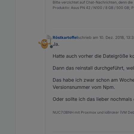
Bitte verzichtet auf Chat-Nachrichten, denn die
Produktiv: Asus PN 42 / N100 / 8 GB / 500 GB; 
Röstkartoffel
schrieb am
10. Dez. 2018, 13:
zuletzt editiert von
Ja.
Offline
Hatte auch vorher die Dateigröße kon
Dann das reinstall durchgeführt, wel
Das habe ich zwar schon am Wochen
Versionsnummer vom Npm.
Oder sollte ich das lieber nochmals
NUC7i3BNH mit Proxmox und ioBroker (VM Debi