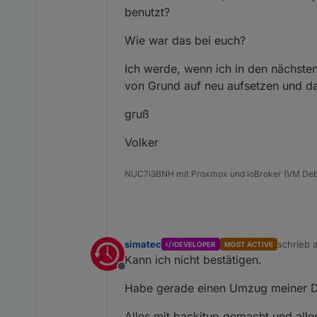
benutzt?
Wie war das bei euch?
Ich werde, wenn ich in den nächsten
von Grund auf neu aufsetzen und d
gruß
Volker
NUC7i3BNH mit Proxmox und ioBroker (VM Debi
simatec
schrieb
DEVELOPER
MOST ACTIVE
zuletzt e
Kann ich nicht bestätigen.
Offline
Habe gerade einen Umzug meiner D
Alles mit backitup gemacht und alles