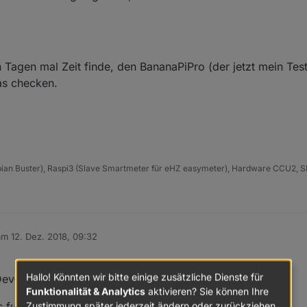
 Tagen mal Zeit finde, den BananaPiPro (der jetzt mein Tes
as checken.
an Buster), Raspi3 (Slave Smartmeter für eHZ easymeter), Hardware CCU2,
 am
12. Dez. 2018, 09:32
ditiert von
Hallo! Könnten wir bitte einige zusätzliche Dienste für
ev-Umgebung hinter mir.
Funktionalität & Analytics
aktivieren? Sie können Ihre
Zustimmung später jederzeit ändern oder zurückziehen.
 funktioniert tadellos