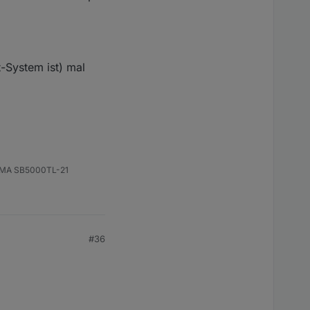
t-System ist) mal
 SMA SB5000TL-21
#36