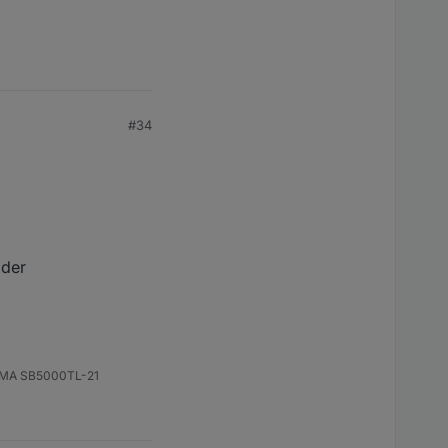
#34
 der
 SMA SB5000TL-21