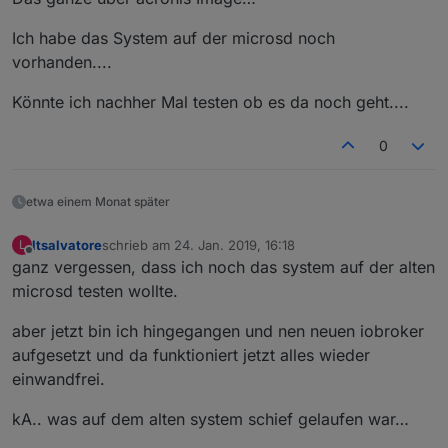
Ich habe das System auf der microsd noch
vorhanden....
Könnte ich nachher Mal testen ob es da noch geht....
0
etwa einem Monat später
ltsalvatore
schrieb am
24. Jan. 2019, 16:18
L
zuletzt editiert von
Offline
ganz vergessen, dass ich noch das system auf der alten
microsd testen wollte.
aber jetzt bin ich hingegangen und nen neuen iobroker
aufgesetzt und da funktioniert jetzt alles wieder
einwandfrei.
kA.. was auf dem alten system schief gelaufen war…