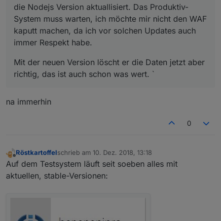
die Nodejs Version aktuallisiert. Das Produktiv-
System muss warten, ich möchte mir nicht den WAF
kaputt machen, da ich vor solchen Updates auch
immer Respekt habe.
Mit der neuen Version löscht er die Daten jetzt aber
richtig, das ist auch schon was wert. `
na immerhin
0
Röstkartoffel
schrieb am
10. Dez. 2018, 13:18
zuletzt editiert von
Offline
Auf dem Testsystem läuft seit soeben alles mit
aktuellen, stable-Versionen: