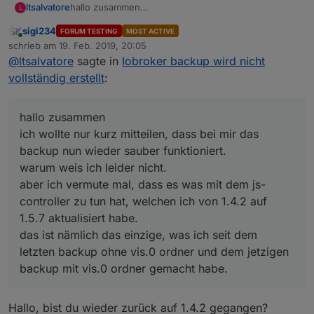
ltsalvatore
hallo zusammen
L
ich wollte nur kurz mitteilen, dass bei mir das
sigi234
FORUM TESTING
MOST ACTIVE
backup nun wieder sauber funktioniert.
Online
schrieb am
19. Feb. 2019, 20:05
warum weis ich leider nicht.
zuletzt editiert von
@
ltsalvatore
sagte in
Iobroker backup wird nicht
aber ich vermute mal, dass es was mit dem js-
controller zu tun hat, welchen ich von 1.4.2 auf 1.5.7
vollständig erstellt
:
aktualisiert habe.
das ist nämlich das einzige, was ich seit dem letzten
backup ohne vis.0 ordner und dem jetzigen backup
hallo zusammen
mit vis.0 ordner gemacht habe.
ich wollte nur kurz mitteilen, dass bei mir das
backup nun wieder sauber funktioniert.
warum weis ich leider nicht.
aber ich vermute mal, dass es was mit dem js-
controller zu tun hat, welchen ich von 1.4.2 auf
1.5.7 aktualisiert habe.
das ist nämlich das einzige, was ich seit dem
letzten backup ohne vis.0 ordner und dem jetzigen
backup mit vis.0 ordner gemacht habe.
Hallo, bist du wieder zurück auf 1.4.2 gegangen?