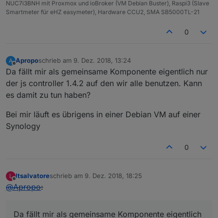
NUC7i3BNH mit Proxmox und ioBroker (VM Debian Buster), Raspi3 (Slave
Smartmeter für eHZ easymeter), Hardware CCU2, SMA SB5000TL-21
0
Apropo
schrieb am
9. Dez. 2018, 13:24
A
zuletzt editiert von
Offline
Da fällt mir als gemeinsame Komponente eigentlich nur
der js controller 1.4.2 auf den wir alle benutzen. Kann
es damit zu tun haben?
Bei mir läuft es übrigens in einer Debian VM auf einer
Synology
0
ltsalvatore
schrieb am
9. Dez. 2018, 18:25
L
zuletzt editiert von
Offline
@
Apropo
:
Da fällt mir als gemeinsame Komponente eigentlich