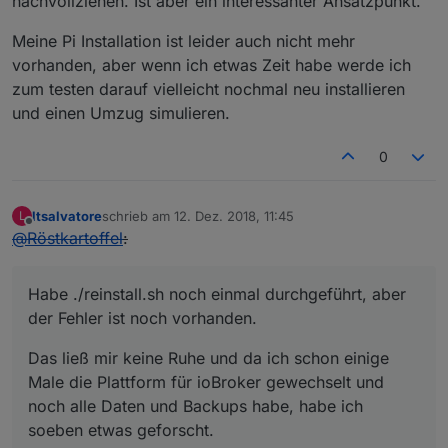
nachvollziehen. Ist aber ein interessanter Ansatzpunkt.
Meine Pi Installation ist leider auch nicht mehr
vorhanden, aber wenn ich etwas Zeit habe werde ich
zum testen darauf vielleicht nochmal neu installieren
und einen Umzug simulieren.
0
ltsalvatore
schrieb am
12. Dez. 2018, 11:45
L
zuletzt editiert von
Offline
@
Röstkartoffel
:
Habe ./reinstall.sh noch einmal durchgeführt, aber
der Fehler ist noch vorhanden.
Das ließ mir keine Ruhe und da ich schon einige
Male die Plattform für ioBroker gewechselt und
noch alle Daten und Backups habe, habe ich
soeben etwas geforscht.