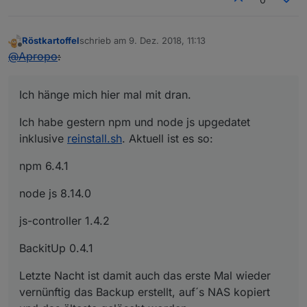
Röstkartoffel
schrieb am
9. Dez. 2018, 11:13
zuletzt editiert von
Offline
@
Apropo
:
Ich hänge mich hier mal mit dran.
Ich habe gestern npm und node js upgedatet
inklusive
reinstall.sh
. Aktuell ist es so:
npm 6.4.1
node js 8.14.0
js-controller 1.4.2
BackitUp 0.4.1
Letzte Nacht ist damit auch das erste Mal wieder
vernünftig das Backup erstellt, auf´s NAS kopiert