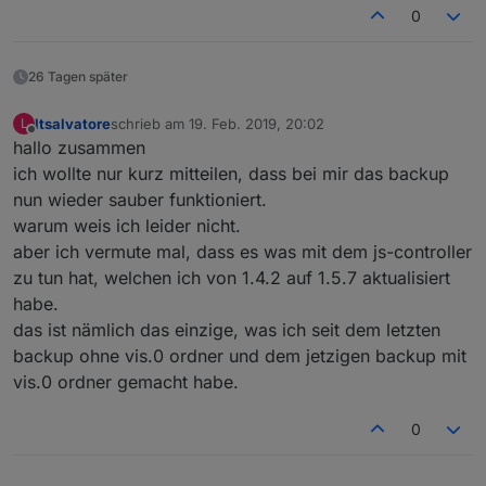
0
26 Tagen später
ltsalvatore
schrieb am
19. Feb. 2019, 20:02
L
zuletzt editiert von
Offline
hallo zusammen
ich wollte nur kurz mitteilen, dass bei mir das backup
nun wieder sauber funktioniert.
warum weis ich leider nicht.
aber ich vermute mal, dass es was mit dem js-controller
zu tun hat, welchen ich von 1.4.2 auf 1.5.7 aktualisiert
habe.
das ist nämlich das einzige, was ich seit dem letzten
backup ohne vis.0 ordner und dem jetzigen backup mit
vis.0 ordner gemacht habe.
0