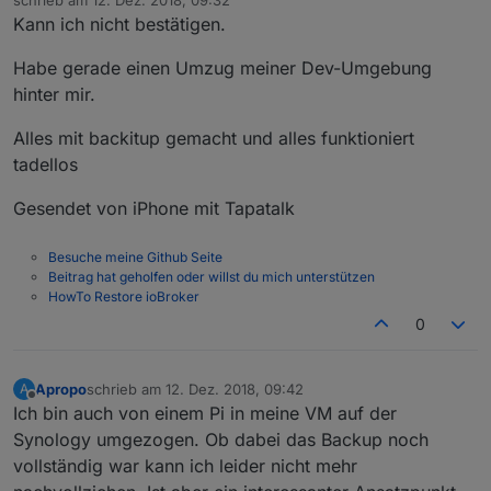
schrieb am
12. Dez. 2018, 09:32
zuletzt editiert von
Kann ich nicht bestätigen.
Habe gerade einen Umzug meiner Dev-Umgebung
hinter mir.
Alles mit backitup gemacht und alles funktioniert
tadellos
Gesendet von iPhone mit Tapatalk
Besuche meine Github Seite
Beitrag hat geholfen oder willst du mich unterstützen
HowTo Restore ioBroker
0
Apropo
schrieb am
12. Dez. 2018, 09:42
A
zuletzt editiert von
Offline
Ich bin auch von einem Pi in meine VM auf der
Synology umgezogen. Ob dabei das Backup noch
vollständig war kann ich leider nicht mehr