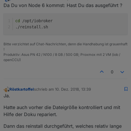
zuletzt editiert von
Offline
Da Du von Node 6 kommst: Hast Du das ausgeführt ?
cd
 /opt/iobroker
./reinstall.sh
Bitte verzichtet auf Chat-Nachrichten, denn die Handhabung ist grauenhaft
!
Produktiv: Asus PN 42 / N100 / 8 GB / 500 GB; Proxmox mit 2 VM (iob /
openCCU)
0
Röstkartoffel
schrieb am
10. Dez. 2018, 13:39
zuletzt editiert von
Offline
Ja.
Hatte auch vorher die Dateigröße kontrolliert und mit
Hilfe der Doku repariert.
Dann das reinstall durchgeführt, welches relativ lange