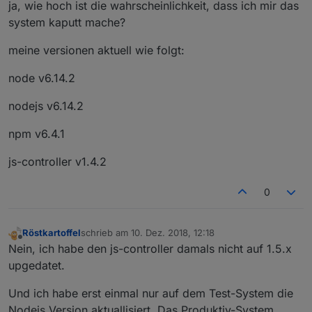
ja, wie hoch ist die wahrscheinlichkeit, dass ich mir das
system kaputt mache?
meine versionen aktuell wie folgt:
node v6.14.2
nodejs v6.14.2
npm v6.4.1
js-controller v1.4.2
0
Röstkartoffel
schrieb am
10. Dez. 2018, 12:18
zuletzt editiert von
Offline
Nein, ich habe den js-controller damals nicht auf 1.5.x
upgedatet.
Und ich habe erst einmal nur auf dem Test-System die
Nodejs Version aktuallisiert. Das Produktiv-System