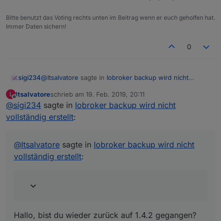
Bitte benutzt das Voting rechts unten im Beitrag wenn er euch geholfen hat.
Immer Daten sichern!
0
@
ltsalvatore
sagte in
Iobroker backup wird nicht
sigi234
vollständig erstellt
:
ltsalvatore
schrieb am
19. Feb. 2019, 20:11
L
zuletzt editiert von
Offline
@
sigi234
sagte in
hallo zusammen
Iobroker backup wird nicht
ich wollte nur kurz mitteilen, dass bei mir das
vollständig erstellt
:
Hallo, bist du wieder zurück auf 1.4.2 gegangen?
backup nun wieder sauber funktioniert.
warum weis ich leider nicht.
aber ich vermute mal, dass es was mit dem js-
@
ltsalvatore
sagte in
Iobroker backup wird nicht
controller zu tun hat, welchen ich von 1.4.2 auf
vollständig erstellt
:
1.5.7 aktualisiert habe.
das ist nämlich das einzige, was ich seit dem
letzten backup ohne vis.0 ordner und dem
jetzigen backup mit vis.0 ordner gemacht habe.
Hallo, bist du wieder zurück auf 1.4.2 gegangen?