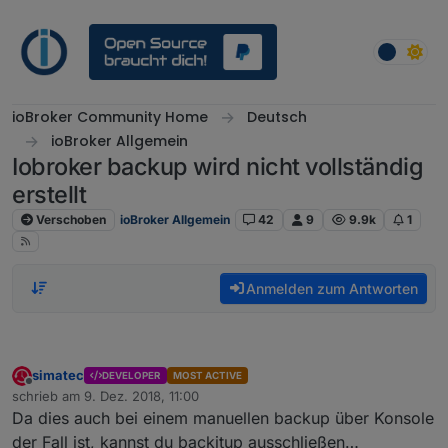
Weiter zum Inhalt
ioBroker Community Home
Deutsch
ioBroker Allgemein
Iobroker backup wird nicht vollständig
erstellt
Verschoben
ioBroker Allgemein
42
9
9.9k
1
Anmelden zum Antworten
simatec
DEVELOPER
MOST ACTIVE
Offline
schrieb am
9. Dez. 2018, 11:00
zuletzt editiert von
Da dies auch bei einem manuellen backup über Konsole
der Fall ist, kannst du backitup ausschließen…