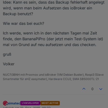
Idee: Kann es sein, dass das Backup fehlerhaft angelegt
wird, wenn man beim Aufsetzen des ioBroker ein
Backup benutzt?
Wie war das bei euch?
Ich werde, wenn ich in den nächsten Tagen mal Zeit
finde, den BananaPiPro (der jetzt mein Test-System ist)
mal von Grund auf neu aufsetzen und das checken.
gruß
Volker
NUC7i3BNH mit Proxmox und ioBroker (VM Debian Buster), Raspi3 (Slave
Smartmeter für eHZ easymeter), Hardware CCU2, SMA SB5000TL-21
0
simatec
DEVELOPER
MOST ACTIVE
Offline