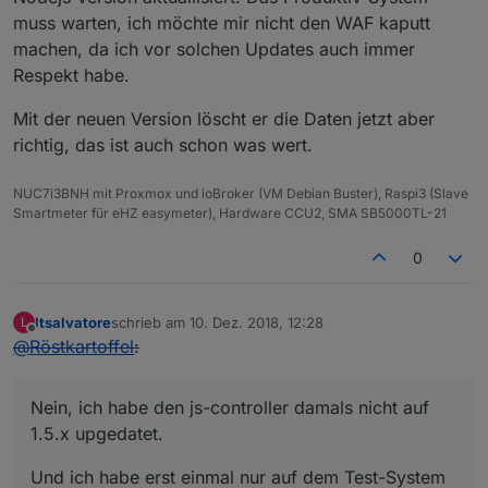
muss warten, ich möchte mir nicht den WAF kaputt
machen, da ich vor solchen Updates auch immer
Respekt habe.
Mit der neuen Version löscht er die Daten jetzt aber
richtig, das ist auch schon was wert.
NUC7i3BNH mit Proxmox und ioBroker (VM Debian Buster), Raspi3 (Slave
Smartmeter für eHZ easymeter), Hardware CCU2, SMA SB5000TL-21
0
ltsalvatore
schrieb am
10. Dez. 2018, 12:28
L
zuletzt editiert von
Offline
@
Röstkartoffel
:
Nein, ich habe den js-controller damals nicht auf
1.5.x upgedatet.
Und ich habe erst einmal nur auf dem Test-System