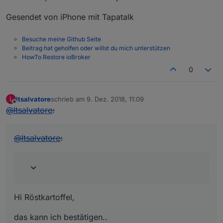
Gesendet von iPhone mit Tapatalk
Besuche meine Github Seite
Beitrag hat geholfen oder willst du mich unterstützen
HowTo Restore ioBroker
0
ltsalvatore
schrieb am
9. Dez. 2018, 11:09
L
zuletzt editiert von
Offline
@
ltsalvatore
:
@
ltsalvatore
:
Hi Röstkartoffel,
das kann ich bestätigen..