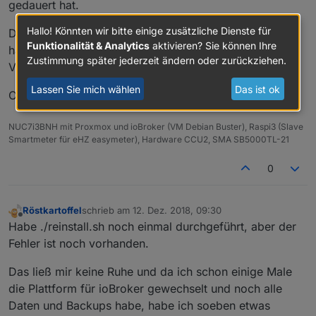
gedauert hat.
Hallo! Könnten wir bitte einige zusätzliche Dienste für
Das habe ich zwar schon am Wochenende gemacht,
Funktionalität & Analytics
aktivieren? Sie können Ihre
hatte aber seit dem auch nur das Problem der
Zustimmung später jederzeit ändern oder zurückziehen.
Versionsnummer vom Npm.
Lassen Sie mich wählen
Das ist ok
Oder sollte ich das lieber nochmals durchführen?
NUC7i3BNH mit Proxmox und ioBroker (VM Debian Buster), Raspi3 (Slave
Smartmeter für eHZ easymeter), Hardware CCU2, SMA SB5000TL-21
0
Röstkartoffel
schrieb am
12. Dez. 2018, 09:30
zuletzt editiert von
Offline
Habe ./reinstall.sh noch einmal durchgeführt, aber der
Fehler ist noch vorhanden.
Das ließ mir keine Ruhe und da ich schon einige Male
die Plattform für ioBroker gewechselt und noch alle
Daten und Backups habe, habe ich soeben etwas